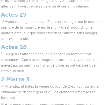
Ils arrivèrent à Césarée le jour suivant. Corneille les
attendait. Il avait invité sa parenté et ses amis intimes.
Actes 27
33
Avant que le jour se lève, Paul a encouragé tout le monde à
prendre de la nourriture en disant : « C'est aujourd'hui le
quatorzième jour que vous êtes dans l'attente sans manger,
sans rien prendre.
Actes 28
6
Ces gens s'attendaient à le voir enfler ou tomber mort
subitement. Après avoir longtemps attendu, voyant qu'il ne lui
arrivait aucun mal, ils ont changé d'avis et ont déclaré que
c'était un dieu.
2 Pierre 3
12
Attendez et hâtez la venue du jour de Dieu, jour où le ciel
enflammé se désagrégera et où les éléments embrasés se
fondront.
13
Mais nous attendons, conformément à sa promesse, un