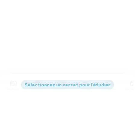
Contenus
Versions
Commentaires
Strong
Dictionnaire
Paramètres de lecture
Afficher les numéros de versets