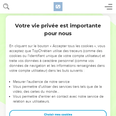
Votre vie privée est importante
pour nous
NE MANQUEZ PAS L’ÉVÉNEMENT
En cliquant sur le bouton « Accepter tous les cookies », vous
DE L’ANNÉE !
acceptez que TopChrétien utilise des traceurs (comme des
cookies ou l'identifiant unique de votre compte utilisateur) et
ET SI LEURS ERREURS POUVAIENT VOUS ÉVITER LES
traite vos données à caractère personnel (comme vos
VOTRES ?
données de navigation et les informations renseignées dans
votre compte utilisateur) dans les buts suivants :
On admire souvent les leaders pour leurs réussites, leur impact,
leur foi ou leur vision. Mais on voit moins les doutes, les erreurs
Mesurer l'audience de notre service
Vous permettre d'utiliser des services tiers tels que de la
et les saisons difficiles qu'ils ont traversés, alors même que ce
vidéo, des cartes du monde…
sont elles qui les ont façonnés.
Vous permettre d'entrer en contact avec notre service de
relation aux utilisateurs.
Dans cette conférence, leaders, entrepreneurs, et responsables
reviennent sur les erreurs marquantes de leur parcours et les
clés pour avancer avec plus de sagesse afin que leurs erreurs
Choisir mes cookies