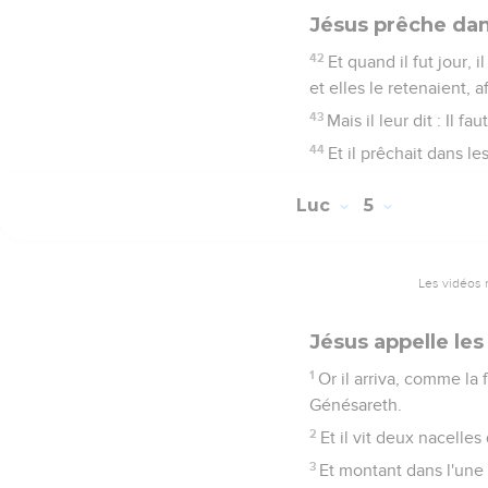
Jésus prêche da
42
Et quand il fut jour, i
et elles le retenaient, af
43
Mais il leur dit : Il 
44
Et il prêchait dans l
Luc
5
Les vidéos 
Jésus appelle les
1
Or il arriva, comme la 
Génésareth.
2
Et il vit deux nacelles
3
Et montant dans l'une d