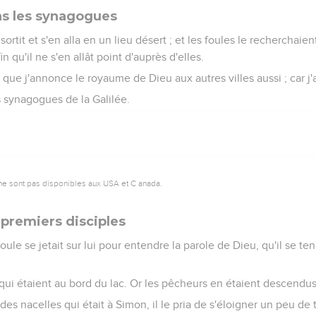
ns les synagogues
l sortit et s'en alla en un lieu désert ; et les foules le recherchaient
in qu'il ne s'en allât point d'auprès d'elles.
faut que j'annonce le royaume de Dieu aux autres villes aussi ; car j
es synagogues de la Galilée.
ne sont pas disponibles aux USA et C anada.
 premiers disciples
foule se jetait sur lui pour entendre la parole de Dieu, qu'il se ten
 qui étaient au bord du lac. Or les pêcheurs en étaient descendus e
es nacelles qui était à Simon, il le pria de s'éloigner un peu de ter