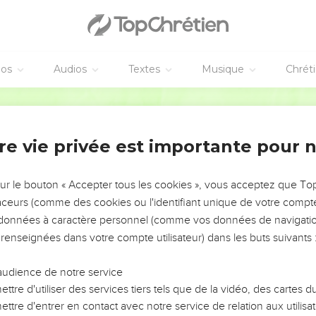
 Jésus
mençait d'avoir environ trente ans, étant, comme on l'estimait, f
éos
Audios
Textes
Musique
Chrét
 de Melchi, de Janna, de Joseph,
, de Nahum, d'Esli, de Naggé,
Darby
ie, de Séméi, de Joseph, de Juda,
, de Zorobabel, de Salathiel, de Néri,
re vie privée est importante pour 
e Cosam, d'Elmodam, d'Er,
e Jorim, de Matthat, de Lévi,
sur le bouton « Accepter tous les cookies », vous acceptez que T
traceurs (comme des cookies ou l'identifiant unique de votre compte 
de Joseph, de Jonan, d'Éliakim,
s données à caractère personnel (comme vos données de navigatio
 de Mattatha, de Nathan,
 renseignées dans votre compte utilisateur) dans les buts suivants 
d'Obed, de Booz, de Salmon, de Naasson,
d'Esrom, de Pharès, de Juda,
audience de notre service
'Abraham, de Thara, de Nachor,
ttre d'utiliser des services tiers tels que de la vidéo, des cartes
ttre d'entrer en contact avec notre service de relation aux utilisat
de Phalek, d'Éber, de Sala,