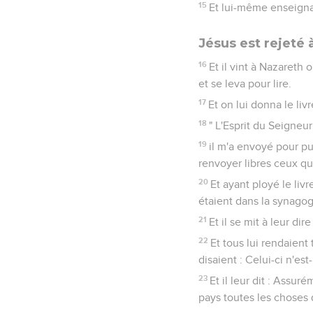
15
Et lui-même enseignai
Jésus est rejeté 
16
Et il vint à Nazareth 
et se leva pour lire.
17
Et on lui donna le livr
18
" L'Esprit du Seigneu
19
il m'a envoyé pour pu
renvoyer libres ceux qui
20
Et ayant ployé le livr
étaient dans la synagogu
21
Et il se mit à leur di
22
Et tous lui rendaient
disaient : Celui-ci n'est-
23
Et il leur dit : Assu
pays toutes les choses 