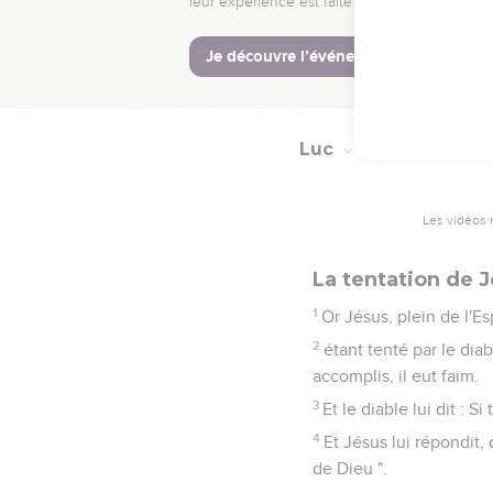
36
de Caïnan, d'Arphax
37
de Mathusala, d'Énoc
38
d'Énos, de Seth, d'A
Luc
4
Les vidéos 
La tentation de 
1
Or Jésus, plein de l'Es
2
étant tenté par le diab
accomplis, il eut faim.
3
Et le diable lui dit : S
4
Et Jésus lui répondit,
de Dieu ".