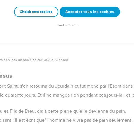
ad, de Sem, de Noé, de Lamech,
Accepter tous les cookies
Choisir mes cookies
h, de Jared, de Maléléel, de Caïnan,
dam, de Dieu.
Tout refuser
ne sont pas disponibles aux USA et C anada.
Jésus
prit Saint, s'en retourna du Jourdain et fut mené par l'Esprit dans 
le quarante jours. Et il ne mangea rien pendant ces jours-là ; et lo
i tu es Fils de Dieu, dis à cette pierre qu'elle devienne du pain.
 disant : Il est écrit que" l'homme ne vivra pas de pain seulement