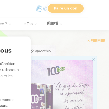
Faire un don
ils de Joseph : d'Héli,
ien ?
Le Top
nous
opChrétien
utilisateur)
n et les
:
 du monde…
eurs.