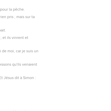
s pour la pêche.
ien pris ; mais sur ta
ait.
 et ils vinrent et
i de moi, car je suis un
poissons qu'ils venaient
t Jésus dit à Simon :