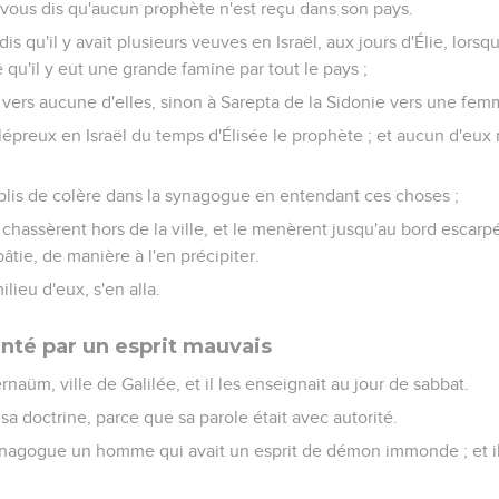
 je vous dis qu'aucun prophète n'est reçu dans son pays.
 dis qu'il y avait plusieurs veuves en Israël, aux jours d'Élie, lorsqu
e qu'il y eut une grande famine par tout le pays ;
é vers aucune d'elles, sinon à Sarepta de la Sidonie vers une fe
rs lépreux en Israël du temps d'Élisée le prophète ; et aucun d'eux
emplis de colère dans la synagogue en entendant ces choses ;
 le chassèrent hors de la ville, et le menèrent jusqu'au bord escar
 bâtie, de manière à l'en précipiter.
ilieu d'eux, s'en alla.
té par un esprit mauvais
rnaüm, ville de Galilée, et il les enseignait au jour de sabbat.
 sa doctrine, parce que sa parole était avec autorité.
 synagogue un homme qui avait un esprit de démon immonde ; et il 