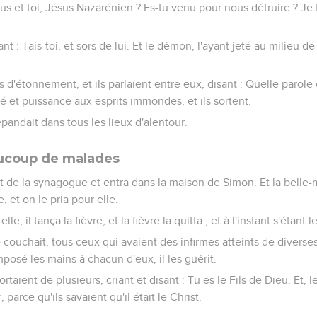
ous et toi, Jésus Nazarénien ? Es-tu venu pour nous détruire ? Je t
nt : Tais-toi, et sors de lui. Et le démon, l'ayant jeté au milieu de 
is d'étonnement, et ils parlaient entre eux, disant : Quelle parole e
et puissance aux esprits immondes, et ils sortent.
andait dans tous les lieux d'alentour.
aucoup de malades
ortit de la synagogue et entra dans la maison de Simon. Et la belle
, et on le pria pour elle.
le, il tança la fièvre, et la fièvre la quitta ; et à l'instant s'étant l
 couchait, tous ceux qui avaient des infirmes atteints de diverses
posé les mains à chacun d'eux, il les guérit.
rtaient de plusieurs, criant et disant : Tu es le Fils de Dieu. Et, le
 parce qu'ils savaient qu'il était le Christ.