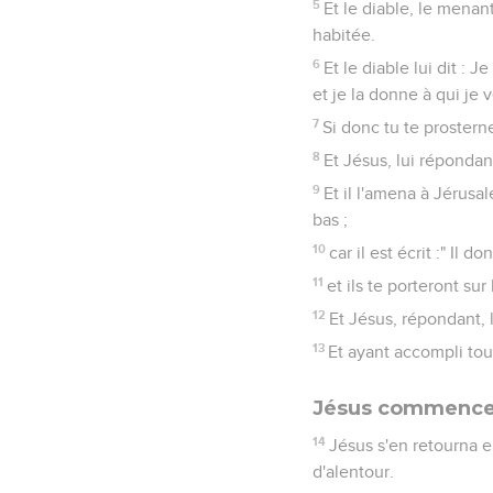
5
Et le diable, le menan
habitée.
6
Et le diable lui dit : 
et je la donne à qui je 
7
Si donc tu te prosterne
8
Et Jésus, lui répondant
9
Et il l'amena à Jérusale
bas ;
10
car il est écrit :" Il 
11
et ils te porteront su
12
Et Jésus, répondant, lu
13
Et ayant accompli tout
Jésus commence 
14
Jésus s'en retourna e
d'alentour.