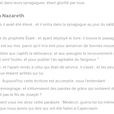
t dans leurs synagogues, étant glorifié par tous.
à Nazareth
où il avait été élevé ; et il entra dans la synagogue au jour du sa
e du prophète Ésaïe ; et ayant déployé le livre, il trouva le passage
r est sur moi, parce qu'il m'a oint pour annoncer de bonnes nouve
blier aux captifs la délivrance, et aux aveugles le recouvrement 
 sont foulés, et pour publier l'an agréable du Seigneur ".
e, et l'ayant rendu à celui qui était de service, il s'assit ; et les y
e étaient arrêtés sur lui.
re : Aujourd'hui cette écriture est accomplie, vous l'entendant.
 témoignage, et s'étonnaient des paroles de grâce qui sortaient d
il pas le fils de Joseph ?
rément vous me direz cette parabole : Médecin, guéris-toi toi-même 
que nous avons ouï dire qui ont été faites à Capernaüm.