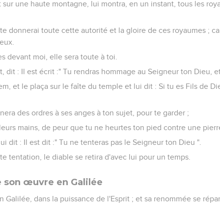
t sur une haute montagne, lui montra, en un instant, tous les roy
Je te donnerai toute cette autorité et la gloire de ces royaumes ; c
veux.
s devant moi, elle sera toute à toi.
, dit : Il est écrit :" Tu rendras hommage au Seigneur ton Dieu, et t
m, et le plaça sur le faîte du temple et lui dit : Si tu es Fils de Die
donnera des ordres à ses anges à ton sujet, pour te garder ;
r leurs mains, de peur que tu ne heurtes ton pied contre une pierre
i dit : Il est dit :" Tu ne tenteras pas le Seigneur ton Dieu ".
e tentation, le diable se retira d'avec lui pour un temps.
son œuvre en Galilée
n Galilée, dans la puissance de l'Esprit ; et sa renommée se répan