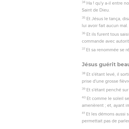
34
Ha ! qu'y a-il entre n
Saint de Dieu.
35
Et Jésus le tança, disa
lui avoir fait aucun mal.
36
Et ils furent tous sais
commande avec autorité 
37
Et sa renommée se rép
Jésus guérit be
38
Et s'étant levé, il s
prise d'une grosse fièvre
39
Et s'étant penché sur el
40
Et comme le soleil se
amenèrent ; et, ayant im
41
Et les démons aussi so
permettait pas de parler,