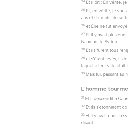
24
Et il dit : En vérité,
25
Et, en vérité, je vous
ans et six mois, de sort
26
et Élie ne fut envoy
27
Et il y avait plusieu
Naaman, le Syrien.
28
Et ils furent tous r
29
et s'étant levés, ils
laquelle leur ville était
30
Mais lui, passant au m
L'homme tourmen
31
Et il descendit à Cape
32
Et ils s'étonnaient de
33
Et il y avait dans la
disant :