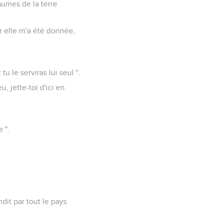
aumes de la terre
ar elle m'a été donnée,
u le serviras lui seul ".
u, jette-toi d'ici en
 ".
dit par tout le pays