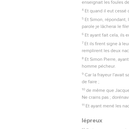
enseignait les foules de
4
Et quand il eut cessé 
5
Et Simon, répondant, lu
parole je lâcherai le file
6
Et ayant fait cela, ils
7
Et ils firent signe à l
remplirent les deux nac
8
Et Simon Pierre, ayant
homme pécheur.
9
Car la frayeur l'avait 
de faire ;
10
de même que Jacques e
Ne crains pas ; doréna
11
Et ayant mené les nacel
lépreux