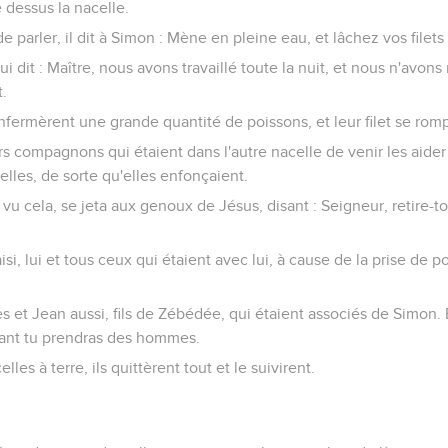
 dessus la nacelle.
de parler, il dit à Simon : Mène en pleine eau, et lâchez vos filet
i dit : Maître, nous avons travaillé toute la nuit, et nous n'avons r
t.
 enfermèrent une grande quantité de poissons, et leur filet se romp
eurs compagnons qui étaient dans l'autre nacelle de venir les aider ;
elles, de sorte qu'elles enfonçaient.
 vu cela, se jeta aux genoux de Jésus, disant : Seigneur, retire-to
saisi, lui et tous ceux qui étaient avec lui, à cause de la prise de 
t Jean aussi, fils de Zébédée, qui étaient associés de Simon. E
vant tu prendras des hommes.
les à terre, ils quittèrent tout et le suivirent.