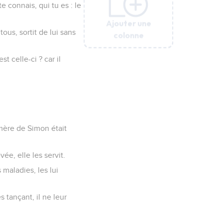
e connais, qui tu es : le
Ajouter une
Ajouter une
Ajouter une
Ajouter une
Ajouter une
tous, sortit de lui sans
colonne
colonne
colonne
colonne
colonne
st celle-ci ? car il
-mère de Simon était
evée, elle les servit.
 maladies, les lui
s tançant, il ne leur