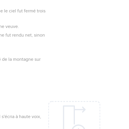
e le ciel fut fermé trois
mme veuve.
 ne fut rendu net, sinon
pé de la montagne sur
s'écria à haute voix,