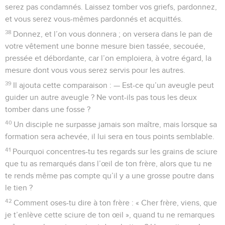
serez pas condamnés. Laissez tomber vos griefs, pardonnez,
et vous serez vous-mêmes pardonnés et acquittés.
38
Donnez, et l’on vous donnera ; on versera dans le pan de
votre vêtement une bonne mesure bien tassée, secouée,
pressée et débordante, car l’on emploiera, à votre égard, la
mesure dont vous vous serez servis pour les autres.
39
Il ajouta cette comparaison : — Est-ce qu’un aveugle peut
guider un autre aveugle ? Ne vont-ils pas tous les deux
tomber dans une fosse ?
40
Un disciple ne surpasse jamais son maître, mais lorsque sa
formation sera achevée, il lui sera en tous points semblable.
41
Pourquoi concentres-tu tes regards sur les grains de sciure
que tu as remarqués dans l’œil de ton frère, alors que tu ne
te rends même pas compte qu’il y a une grosse poutre dans
le tien ?
42
Comment oses-tu dire à ton frère : « Cher frère, viens, que
je t’enlève cette sciure de ton œil », quand tu ne remarques