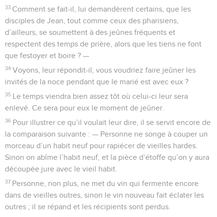
33
Comment se fait-il, lui demandèrent certains, que les
disciples de Jean, tout comme ceux des pharisiens,
d’ailleurs, se soumettent à des jeûnes fréquents et
respectent des temps de prière, alors que les tiens ne font
que festoyer et boire ? —
34
Voyons, leur répondit-il, vous voudriez faire jeûner les
invités de la noce pendant que le marié est avec eux ?
35
Le temps viendra bien assez tôt où celui-ci leur sera
enlevé. Ce sera pour eux le moment de jeûner.
36
Pour illustrer ce qu’il voulait leur dire, il se servit encore de
la comparaison suivante : — Personne ne songe à couper un
morceau d’un habit neuf pour rapiécer de vieilles hardes.
Sinon on abîme l’habit neuf, et la pièce d’étoffe qu’on y aura
découpée jure avec le vieil habit.
37
Personne, non plus, ne met du vin qui fermente encore
dans de vieilles outres, sinon le vin nouveau fait éclater les
outres ; il se répand et les récipients sont perdus.