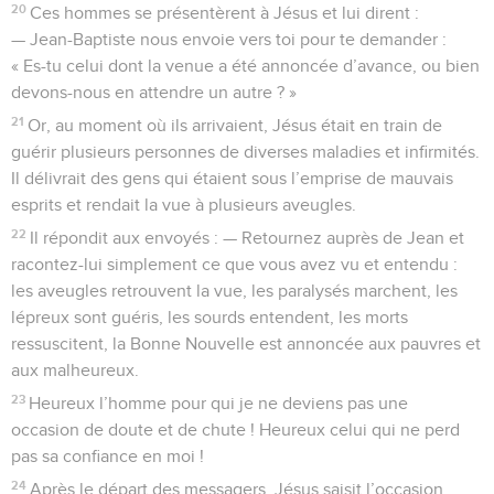
20
Ces hommes se présentèrent à Jésus et lui dirent :
— Jean-Baptiste nous envoie vers toi pour te demander :
« Es-tu celui dont la venue a été annoncée d’avance, ou bien
devons-nous en attendre un autre ? »
21
Or, au moment où ils arrivaient, Jésus était en train de
guérir plusieurs personnes de diverses maladies et infirmités.
Il délivrait des gens qui étaient sous l’emprise de mauvais
esprits et rendait la vue à plusieurs aveugles.
22
Il répondit aux envoyés : — Retournez auprès de Jean et
racontez-lui simplement ce que vous avez vu et entendu :
les aveugles retrouvent la vue, les paralysés marchent, les
lépreux sont guéris, les sourds entendent, les morts
ressuscitent, la Bonne Nouvelle est annoncée aux pauvres et
aux malheureux.
23
Heureux l’homme pour qui je ne deviens pas une
occasion de doute et de chute ! Heureux celui qui ne perd
pas sa confiance en moi !
24
Après le départ des messagers, Jésus saisit l’occasion