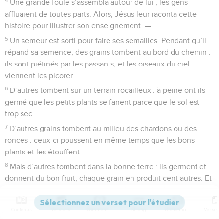
4
Une grande foule s’assembla autour de lui ; les gens
affluaient de toutes parts. Alors, Jésus leur raconta cette
histoire pour illustrer son enseignement. —
5
Un semeur est sorti pour faire ses semailles. Pendant qu’il
répand sa semence, des grains tombent au bord du chemin :
ils sont piétinés par les passants, et les oiseaux du ciel
viennent les picorer.
6
D’autres tombent sur un terrain rocailleux : à peine ont-ils
germé que les petits plants se fanent parce que le sol est
trop sec.
7
D’autres grains tombent au milieu des chardons ou des
ronces : ceux-ci poussent en même temps que les bons
plants et les étouffent.
8
Mais d’autres tombent dans la bonne terre : ils germent et
donnent du bon fruit, chaque grain en produit cent autres. Et
Jésus ajouta : — Que celui qui est capable d’écouter
s’efforce de bien comprendre ce que je viens de dire.
Contenus
Versions
Commentaires
Strong
Dictionnaire