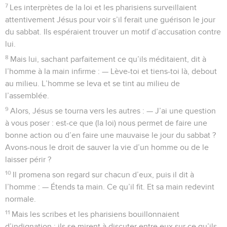
7
Les interprètes de la loi et les pharisiens surveillaient
attentivement Jésus pour voir s’il ferait une guérison le jour
du sabbat. Ils espéraient trouver un motif d’accusation contre
lui.
8
Mais lui, sachant parfaitement ce qu’ils méditaient, dit à
l’homme à la main infirme : — Lève-toi et tiens-toi là, debout
au milieu. L’homme se leva et se tint au milieu de
l’assemblée.
9
Alors, Jésus se tourna vers les autres : — J’ai une question
à vous poser : est-ce que (la loi) nous permet de faire une
bonne action ou d’en faire une mauvaise le jour du sabbat ?
Avons-nous le droit de sauver la vie d’un homme ou de le
laisser périr ?
10
Il promena son regard sur chacun d’eux, puis il dit à
l’homme : — Étends ta main. Ce qu’il fit. Et sa main redevint
normale.
11
Mais les scribes et les pharisiens bouillonnaient
d’indignation ; ils se mirent à discuter entre eux sur ce qu’ils