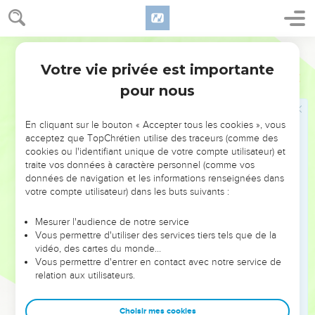
elle.
39
Il s’approcha de son lit, se pencha sur elle et commanda à
Parole Vivante
la fièvre qui quitta aussitôt la malade. Celle-ci se leva
immédiatement et s’empressa de servir ses hôtes.
Votre vie privée est importante
Luc
4
40
Au coucher du soleil, tous ceux qui avaient chez eux des
pour nous
malades atteints des maux les plus divers les amenèrent à
Jésus. Il posa ses mains sur chacun d’eux et les guérit.
En cliquant sur le bouton « Accepter tous les cookies », vous
acceptez que TopChrétien utilise des traceurs (comme des
41
Tu es le Fils de Dieu ! Mais Jésus les reprenait sévèrement
cookies ou l'identifiant unique de votre compte utilisateur) et
et leur imposait silence car ils savaient parfaitement qu’il
traite vos données à caractère personnel (comme vos
était le Christ.
données de navigation et les informations renseignées dans
votre compte utilisateur) dans les buts suivants :
Jésus prêche dans les synagogues
Mesurer l'audience de notre service
42
Dès qu’il fit jour, Jésus sortit de la maison et se rendit dans
Vous permettre d'utiliser des services tiers tels que de la
vidéo, des cartes du monde…
un endroit solitaire. Les gens se mirent à sa recherche et,
Vous permettre d'entrer en contact avec notre service de
après l’avoir rejoint, ils s’efforcèrent de le retenir, en insistant
relation aux utilisateurs.
pour qu’il ne les quitte pas.
43
Mais il leur dit : — Je dois aussi annoncer la bonne
Choisir mes cookies