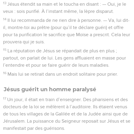
13
Jésus étendit sa main et le toucha en disant : — Oui, je le
veux : sois purifié. À l’instant même, la lèpre disparut.
14
Il lui recommanda de ne rien dire à personne. — Va, lui dit-
il, montre-toi au prêtre (pour qu’il te déclare guéri) et offre
pour ta purification le sacrifice que Moïse a prescrit. Cela leur
prouvera qui je suis.
15
La réputation de Jésus se répandait de plus en plus ;
partout, on parlait de lui. Les gens affluaient en masse pour
l’entendre et pour se faire guérir de leurs maladies.
16
Mais lui se retirait dans un endroit solitaire pour prier.
Jésus guérit un homme paralysé
17
Un jour, il était en train d’enseigner. Des pharisiens et des
docteurs de la loi se mêlèrent à l’auditoire. Ils étaient venus
de tous les villages de la Galilée et de la Judée ainsi que de
Jérusalem. La puissance du Seigneur reposait sur Jésus et se
manifestait par des guérisons.