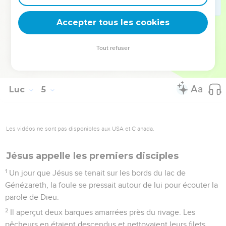
nouvelle du règne de Dieu aux autres villes, car c’est pour
cela que Dieu m’a envoyé.
Accepter tous les cookies
44
Et il s’en alla prêcher dans les synagogues de la Judée.
Tout refuser
© 2013 - 2010 BLF Editions
Luc
5
Les vidéos ne sont pas disponibles aux USA et C anada.
Jésus appelle les premiers disciples
1
Un jour que Jésus se tenait sur les bords du lac de
Génézareth, la foule se pressait autour de lui pour écouter la
parole de Dieu.
2
Il aperçut deux barques amarrées près du rivage. Les
pêcheurs en étaient descendus et nettoyaient leurs filets.