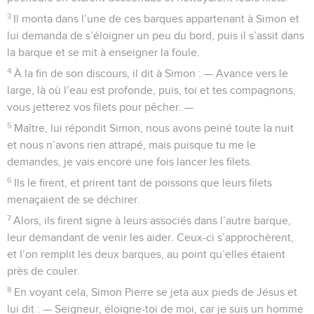
3
Il monta dans l’une de ces barques appartenant à Simon et
lui demanda de s’éloigner un peu du bord, puis il s’assit dans
la barque et se mit à enseigner la foule.
4
À la fin de son discours, il dit à Simon : — Avance vers le
large, là où l’eau est profonde, puis, toi et tes compagnons,
vous jetterez vos filets pour pêcher. —
5
Maître, lui répondit Simon, nous avons peiné toute la nuit
et nous n’avons rien attrapé, mais puisque tu me le
demandes, je vais encore une fois lancer les filets.
6
Ils le firent, et prirent tant de poissons que leurs filets
menaçaient de se déchirer.
7
Alors, ils firent signe à leurs associés dans l’autre barque,
leur demandant de venir les aider. Ceux-ci s’approchèrent,
et l’on remplit les deux barques, au point qu’elles étaient
près de couler.
8
En voyant cela, Simon Pierre se jeta aux pieds de Jésus et
lui dit : — Seigneur, éloigne-toi de moi, car je suis un homme