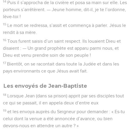
14
Puis il s’approcha de la civière et posa sa main sur elle. Les
porteurs s’arrêtèrent. — Jeune homme, dit-il, je te l’ordonne,
lève-toi !
15
Le mort se redressa, s’assit et commença à parler. Jésus le
rendit à sa mère.
16
Tous furent saisis d’un saint respect. Ils louaient Dieu et
disaient : — Un grand prophète est apparu parmi nous, et
Dieu est venu prendre soin de son peuple !
17
Bientôt, on se racontait dans toute la Judée et dans les
pays environnants ce que Jésus avait fait.
Les envoyés de Jean-Baptiste
18
Lorsque Jean (dans sa prison) apprit par ses disciples tout
ce qui se passait, il en appela deux d’entre eux
19
et les envoya auprès du Seigneur pour demander : « Es-tu
celui dont la venue a été annoncée d’avance, ou bien
devons-nous en attendre un autre ? »