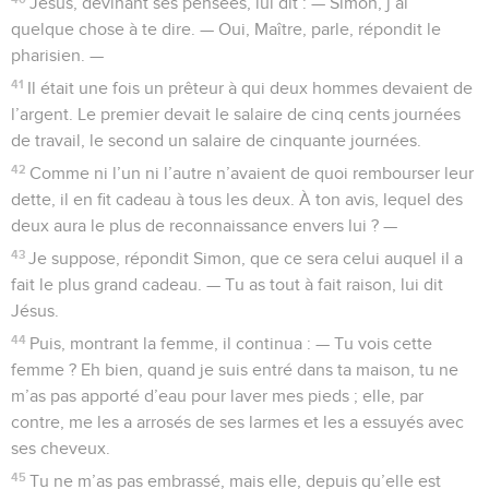
Jésus, devinant ses pensées, lui dit : — Simon, j’ai
quelque chose à te dire. — Oui, Maître, parle, répondit le
pharisien. —
41
Il était une fois un prêteur à qui deux hommes devaient de
l’argent. Le premier devait le salaire de cinq cents journées
de travail, le second un salaire de cinquante journées.
42
Comme ni l’un ni l’autre n’avaient de quoi rembourser leur
dette, il en fit cadeau à tous les deux. À ton avis, lequel des
deux aura le plus de reconnaissance envers lui ? —
43
Je suppose, répondit Simon, que ce sera celui auquel il a
fait le plus grand cadeau. — Tu as tout à fait raison, lui dit
Jésus.
44
Puis, montrant la femme, il continua : — Tu vois cette
femme ? Eh bien, quand je suis entré dans ta maison, tu ne
m’as pas apporté d’eau pour laver mes pieds ; elle, par
contre, me les a arrosés de ses larmes et les a essuyés avec
ses cheveux.
45
Tu ne m’as pas embrassé, mais elle, depuis qu’elle est