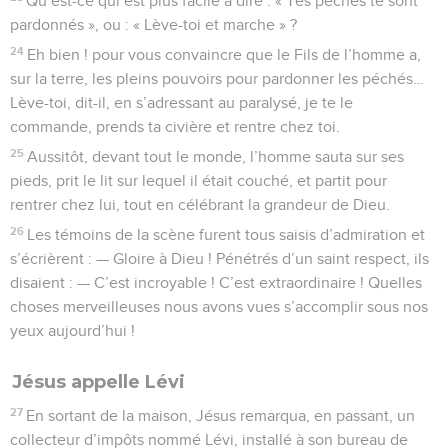
Qu’est-ce qui est plus facile à dire : « Tes péchés te sont
pardonnés », ou : « Lève-toi et marche » ?
24
Eh bien ! pour vous convaincre que le Fils de l’homme a,
sur la terre, les pleins pouvoirs pour pardonner les péchés…
Lève-toi, dit-il, en s’adressant au paralysé, je te le
commande, prends ta civière et rentre chez toi.
25
Aussitôt, devant tout le monde, l’homme sauta sur ses
pieds, prit le lit sur lequel il était couché, et partit pour
rentrer chez lui, tout en célébrant la grandeur de Dieu.
26
Les témoins de la scène furent tous saisis d’admiration et
s’écrièrent : — Gloire à Dieu ! Pénétrés d’un saint respect, ils
disaient : — C’est incroyable ! C’est extraordinaire ! Quelles
choses merveilleuses nous avons vues s’accomplir sous nos
yeux aujourd’hui !
Jésus appelle Lévi
27
En sortant de la maison, Jésus remarqua, en passant, un
collecteur d’impôts nommé Lévi, installé à son bureau de