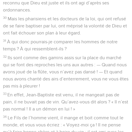
reconnu que Dieu est juste et ils ont agi d’après ses
ordonnances.
30
Mais les pharisiens et les docteurs de la loi, qui ont refusé
de se faire baptiser par lui, ont méprisé la volonté de Dieu et
ont fait échouer son plan à leur égard.
31
À qui donc pourrais-je comparer les hommes de notre
temps ? À qui ressemblent-ils ?
32
Ils sont comme des gamins assis sur la place du marché
qui se font des reproches les uns aux autres : — Quand nous
avons joué de la flûte, vous n’avez pas dansé ! — Et quand
nous avons chanté des airs d’enterrement, vous ne vous êtes
pas mis à pleurer !
33
En effet, Jean-Baptiste est venu, il ne mangeait pas de
pain, il ne buvait pas de vin. Qu’avez-vous dit alors ? « Il n’est
pas normal ! Il a un démon en lui ! »
34
Le Fils de l’homme vient, il mange et boit comme tout le
monde, et vous vous écriez : « Voyez-moi ça ! Il ne pense
qu’à faire bonne chère et à boire du vin ; il est ami avec les