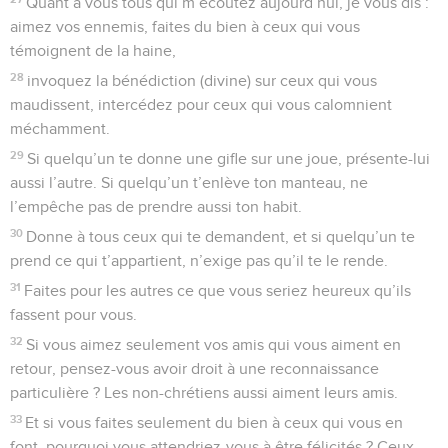
Quant à vous tous qui m’écoutez aujourd’hui, je vous dis :
aimez vos ennemis, faites du bien à ceux qui vous
témoignent de la haine,
28
invoquez la bénédiction (divine) sur ceux qui vous
maudissent, intercédez pour ceux qui vous calomnient
méchamment.
29
Si quelqu’un te donne une gifle sur une joue, présente-lui
aussi l’autre. Si quelqu’un t’enlève ton manteau, ne
l’empêche pas de prendre aussi ton habit.
30
Donne à tous ceux qui te demandent, et si quelqu’un te
prend ce qui t’appartient, n’exige pas qu’il te le rende.
31
Faites pour les autres ce que vous seriez heureux qu’ils
fassent pour vous.
32
Si vous aimez seulement vos amis qui vous aiment en
retour, pensez-vous avoir droit à une reconnaissance
particulière ? Les non-chrétiens aussi aiment leurs amis.
33
Et si vous faites seulement du bien à ceux qui vous en
font, pourquoi vous attendriez-vous à être félicités ? Ceux