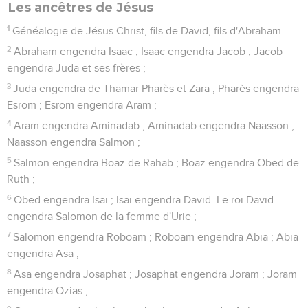
Les ancêtres de Jésus
1
Généalogie de Jésus Christ, fils de David, fils d'Abraham.
2
Abraham engendra Isaac ; Isaac engendra Jacob ; Jacob
engendra Juda et ses frères ;
3
Juda engendra de Thamar Pharès et Zara ; Pharès engendra
Esrom ; Esrom engendra Aram ;
4
Aram engendra Aminadab ; Aminadab engendra Naasson ;
Naasson engendra Salmon ;
5
Salmon engendra Boaz de Rahab ; Boaz engendra Obed de
Ruth ;
6
Obed engendra Isaï ; Isaï engendra David. Le roi David
engendra Salomon de la femme d'Urie ;
7
Salomon engendra Roboam ; Roboam engendra Abia ; Abia
engendra Asa ;
8
Asa engendra Josaphat ; Josaphat engendra Joram ; Joram
engendra Ozias ;