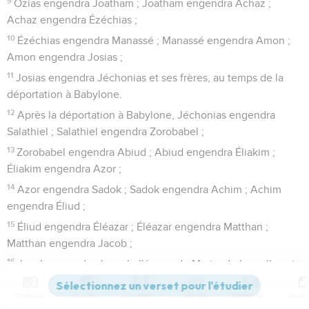
9
Ozias engendra Joatham ; Joatham engendra Achaz ;
Achaz engendra Ézéchias ;
10
Ézéchias engendra Manassé ; Manassé engendra Amon ;
Amon engendra Josias ;
11
Josias engendra Jéchonias et ses frères, au temps de la
déportation à Babylone.
12
Après la déportation à Babylone, Jéchonias engendra
Salathiel ; Salathiel engendra Zorobabel ;
13
Zorobabel engendra Abiud ; Abiud engendra Éliakim ;
Éliakim engendra Azor ;
14
Azor engendra Sadok ; Sadok engendra Achim ; Achim
engendra Éliud ;
15
Éliud engendra Éléazar ; Éléazar engendra Matthan ;
Matthan engendra Jacob ;
16
Jacob engendra Joseph, l'époux de Marie, de laquelle est
né Jésus, qui est appelé Christ.
Contenus
Versions
Commentaires
Strong
Dictionnaire
17
Il y a donc en tout quatorze générations depuis Abraham