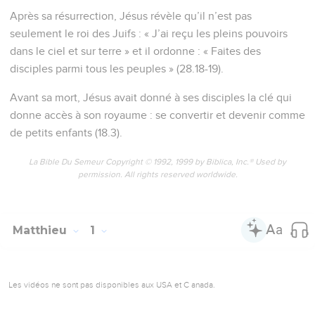
Après sa résurrection, Jésus révèle qu’il n’est pas
seulement le roi des Juifs : « J’ai reçu les pleins pouvoirs
dans le ciel et sur terre » et il ordonne : « Faites des
disciples parmi tous les peuples » (28.18-19).
Avant sa mort, Jésus avait donné à ses disciples la clé qui
donne accès à son royaume : se convertir et devenir comme
de petits enfants (18.3).
La Bible Du Semeur Copyright © 1992, 1999 by Biblica, Inc.® Used by
permission. All rights reserved worldwide.
Matthieu
1
Les vidéos ne sont pas disponibles aux USA et C anada.