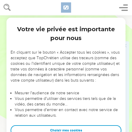
David ; La maison de David sera comme Dieu, Comme l'ange
de l'Éternel devant eux.
Segond 1910
Deuil dans tout le pays
Votre vie privée est importante
Zacharie
12
9
En ce jour-là, Je m'efforcerai de détruire toutes les nations
pour nous
Qui viendront contre Jérusalem.
10
Alors je répandrai sur la maison de David et sur les
En cliquant sur le bouton « Accepter tous les cookies », vous
acceptez que TopChrétien utilise des traceurs (comme des
habitants de Jérusalem Un esprit de grâce et de
cookies ou l'identifiant unique de votre compte utilisateur) et
supplication, Et ils tourneront les regards vers moi, celui
traite vos données à caractère personnel (comme vos
qu'ils ont percé. Ils pleureront sur lui comme on pleure sur
données de navigation et les informations renseignées dans
un fils unique, Ils pleureront amèrement sur lui comme on
votre compte utilisateur) dans les buts suivants :
pleure sur un premier-né.
Mesurer l'audience de notre service
11
En ce jour-là, le deuil sera grand à Jérusalem, Comme le
Vous permettre d'utiliser des services tiers tels que de la
deuil d'Hadadrimmon dans la vallée de Meguiddon.
vidéo, des cartes du monde…
Vous permettre d'entrer en contact avec notre service de
12
Le pays sera dans le deuil, chaque famille séparément : La
relation aux utilisateurs.
famille de la maison de David séparément, et les femmes à
part ; La famille de la maison de Nathan séparément, et les
Choisir mes cookies