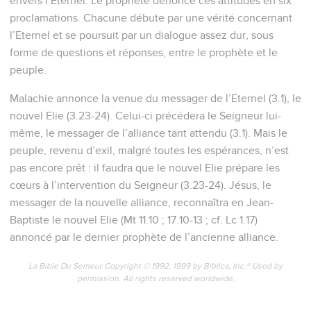
envers l’Eternel. Le prophète dénonce ces attitudes en six
proclamations. Chacune débute par une vérité concernant
l’Eternel et se poursuit par un dialogue assez dur, sous
forme de questions et réponses, entre le prophète et le
peuple.
Malachie annonce la venue du messager de l’Eternel (3.1), le
nouvel Elie (3.23-24). Celui-ci précédera le Seigneur lui-
même, le messager de l’alliance tant attendu (3.1). Mais le
peuple, revenu d’exil, malgré toutes les espérances, n’est
pas encore prêt : il faudra que le nouvel Elie prépare les
cœurs à l’intervention du Seigneur (3.23-24). Jésus, le
messager de la nouvelle alliance, reconnaîtra en Jean-
Baptiste le nouvel Elie (Mt 11.10 ; 17.10-13 ; cf. Lc 1.17)
annoncé par le dernier prophète de l’ancienne alliance.
La Bible Du Semeur Copyright © 1992, 1999 by Biblica, Inc.® Used by
permission. All rights reserved worldwide.