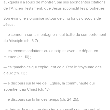
auxquels il a souci de montrer, par ses abondantes citations
de l’Ancien Testament, que Jésus accomplit les prophéties.
Son évangile s’organise autour de cinq longs discours de
Jésus :
—le sermon « sur la montagne », qui traite du comportement
du *disciple (ch. 5-7) ;
—les recommandations aux disciples avant le départ en
mission (ch. 10) ;
—les *paraboles qui expliquent ce qu’est le *royaume des
cieux (ch. 13) ;
—le discours sur la vie de l’Eglise, la communauté qui
appartient au Christ (ch. 18) ;
—le discours sur la fin des temps (ch. 24-25).
Le thème du royaume des cieux apparaît comme central