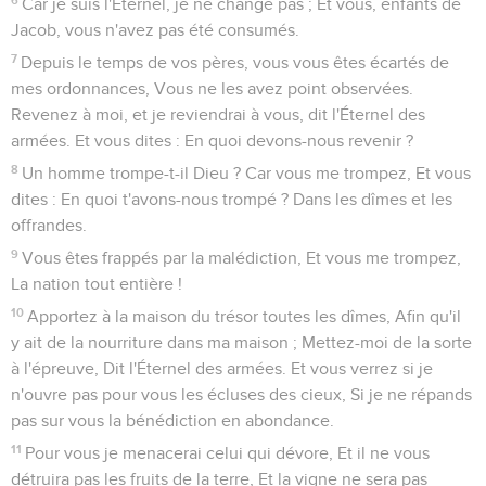
Car je suis l'Éternel, je ne change pas ; Et vous, enfants de
Jacob, vous n'avez pas été consumés.
7
Depuis le temps de vos pères, vous vous êtes écartés de
mes ordonnances, Vous ne les avez point observées.
Revenez à moi, et je reviendrai à vous, dit l'Éternel des
armées. Et vous dites : En quoi devons-nous revenir ?
8
Un homme trompe-t-il Dieu ? Car vous me trompez, Et vous
dites : En quoi t'avons-nous trompé ? Dans les dîmes et les
offrandes.
9
Vous êtes frappés par la malédiction, Et vous me trompez,
La nation tout entière !
10
Apportez à la maison du trésor toutes les dîmes, Afin qu'il
y ait de la nourriture dans ma maison ; Mettez-moi de la sorte
à l'épreuve, Dit l'Éternel des armées. Et vous verrez si je
n'ouvre pas pour vous les écluses des cieux, Si je ne répands
pas sur vous la bénédiction en abondance.
11
Pour vous je menacerai celui qui dévore, Et il ne vous
détruira pas les fruits de la terre, Et la vigne ne sera pas