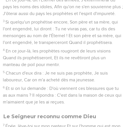
pays les noms des idoles, Afin qu'on ne s'en souvienne plus ;
J'ôterai aussi du pays les prophètes et l'esprit d'impureté.
3
Si quelqu'un prophétise encore, Son père et sa mère, qui
l'ont engendré, lui diront : Tu ne vivras pas, car tu dis des
mensonges au nom de l'Éternel ! Et son père et sa mère, qui
l'ont engendré, le transperceront Quand il prophétisera.
4
En ce jour-là, les prophètes rougiront de leurs visions
Quand ils prophétiseront, Et ils ne revêtiront plus un
manteau de poil pour mentir.
5
Chacun d'eux dira : Je ne suis pas prophète, Je suis
laboureur, Car on m'a acheté dès ma jeunesse.
6
Et si on lui demande : D'où viennent ces blessures que tu
as aux mains ? Il répondra : C'est dans la maison de ceux qui
m'aimaient que je les ai reçues.
Le Seigneur reconnu comme Dieu
7
Épée, lève-toi sur mon pasteur Et sur l'homme qui est mon