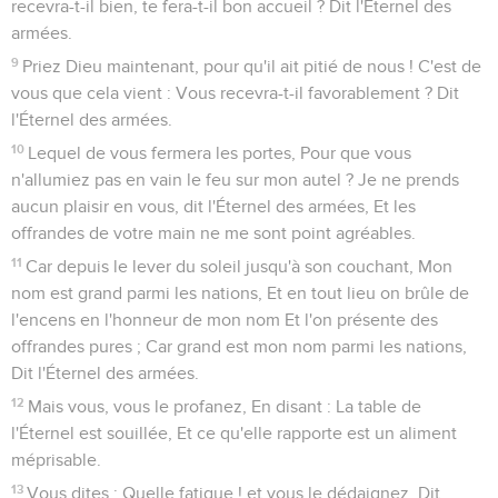
recevra-t-il bien, te fera-t-il bon accueil ? Dit l'Éternel des
armées.
9
Priez Dieu maintenant, pour qu'il ait pitié de nous ! C'est de
vous que cela vient : Vous recevra-t-il favorablement ? Dit
l'Éternel des armées.
10
Lequel de vous fermera les portes, Pour que vous
n'allumiez pas en vain le feu sur mon autel ? Je ne prends
aucun plaisir en vous, dit l'Éternel des armées, Et les
offrandes de votre main ne me sont point agréables.
11
Car depuis le lever du soleil jusqu'à son couchant, Mon
nom est grand parmi les nations, Et en tout lieu on brûle de
l'encens en l'honneur de mon nom Et l'on présente des
offrandes pures ; Car grand est mon nom parmi les nations,
Dit l'Éternel des armées.
12
Mais vous, vous le profanez, En disant : La table de
l'Éternel est souillée, Et ce qu'elle rapporte est un aliment
méprisable.
13
Vous dites : Quelle fatigue ! et vous le dédaignez, Dit