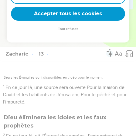
femmes à part ;
13
La famille de la maison de Lévi séparément, et les femmes
Accepter tous les cookies
à part ; La famille de Schimeï séparément, et les femmes à
part ;
Tout refuser
14
Toutes les autres familles, chaque famille séparément, Et
les femmes à part.
Zacharie
13
Seuls les Évangiles sont disponibles en vidéo pour le moment.
1
En ce jour-là, une source sera ouverte Pour la maison de
David et les habitants de Jérusalem, Pour le péché et pour
l'impureté.
Dieu éliminera les idoles et les faux
prophètes
2
En ce jour-là, dit l'Éternel des armées, J'exterminerai du