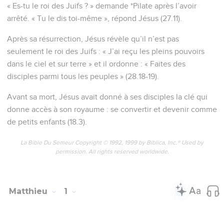
« Es-tu le roi des Juifs ? » demande *Pilate après l’avoir
arrêté. « Tu le dis toi-même », répond Jésus (27.11).
Après sa résurrection, Jésus révèle qu’il n’est pas
seulement le roi des Juifs : « J’ai reçu les pleins pouvoirs
dans le ciel et sur terre » et il ordonne : « Faites des
disciples parmi tous les peuples » (28.18-19).
Avant sa mort, Jésus avait donné à ses disciples la clé qui
donne accès à son royaume : se convertir et devenir comme
de petits enfants (18.3).
La Bible Du Semeur Copyright © 1992, 1999 by Biblica, Inc.® Used by
permission. All rights reserved worldwide.
Matthieu
1