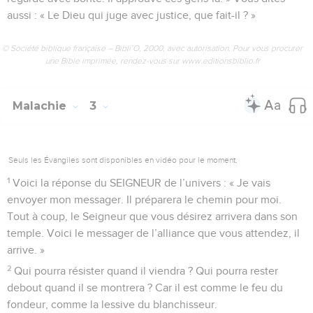
aussi : « Le Dieu qui juge avec justice, que fait-il ? »
© Société biblique française – Bibli’O, 2000, avec autorisation. Pour vous procurer
une Bible imprimée, rendez-vous sur www.editionsbiblio.fr
Malachie
3
Seuls les Évangiles sont disponibles en vidéo pour le moment.
1
Voici la réponse du SEIGNEUR de l’univers : « Je vais
envoyer mon messager. Il préparera le chemin pour moi.
Tout à coup, le Seigneur que vous désirez arrivera dans son
temple. Voici le messager de l’alliance que vous attendez, il
arrive. »
2
Qui pourra résister quand il viendra ? Qui pourra rester
debout quand il se montrera ? Car il est comme le feu du
fondeur, comme la lessive du blanchisseur.