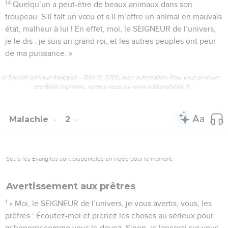
14
Quelqu’un a peut-être de beaux animaux dans son
troupeau. S’il fait un vœu et s’il m’offre un animal en mauvais
état, malheur à lui ! En effet, moi, le SEIGNEUR de l’univers,
je le dis : je suis un grand roi, et les autres peuples ont peur
de ma puissance. »
© Société biblique française – Bibli’O, 2000, avec autorisation. Pour vous procurer
une Bible imprimée, rendez-vous sur www.editionsbiblio.fr
Malachie
2
Seuls les Évangiles sont disponibles en vidéo pour le moment.
Avertissement aux prêtres
1
« Moi, le SEIGNEUR de l’univers, je vous avertis, vous, les
prêtres : Écoutez-moi et prenez les choses au sérieux pour
m’honorer comme vous le devez. Sinon, je lancerai sur vous