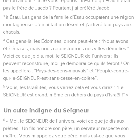
de ton amour ?” » Je vous réponds : « Est-ce qu’Ésaü n’était
pas le frère de Jacob ? Pourtant j’ai préféré Jacob
3
à Ésaü. Les gens de la famille d’Ésaü occupaient une région
montagneuse. J’en ai fait un désert et j’ai livré leur pays aux
chacals.
4
Ces gens-là, les Édomites, diront peut-être : “Nous avons
été écrasés, mais nous reconstruirons nos villes démolies.”
Voici ce que je dis, moi, le SEIGNEUR de l’univers : Ils
peuvent reconstruire, moi, je démolirai ce qu’ils feront ! On
les appellera : “Pays-des-gens-mauvais” et “Peuple-contre-
qui-le-SEIGNEUR-est-sans-cesse-en-colère”.
5
Vous, les Israélites, vous verrez cela et vous direz : “Le
SEIGNEUR est grand, même en dehors du pays d’Israël !” »
Un culte indigne du Seigneur
6
« Moi, le SEIGNEUR de l’univers, voici ce que je dis aux
prêtres : Un fils honore son père, un serviteur respecte son
maître. Vous m’appelez votre père, mais est-ce que vous