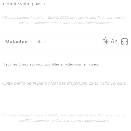
détruire votre pays. »
© Société biblique française – Bibli’O, 2000, avec autorisation. Pour vous procurer
une Bible imprimée, rendez-vous sur www.editionsbiblio.fr
Malachie
4
Seuls les Évangiles sont disponibles en vidéo pour le moment.
Cette partie de la Bible n'est pas disponible dans cette version.
© Société biblique française – Bibli’O, 2000, avec autorisation. Pour vous procurer
une Bible imprimée, rendez-vous sur www.editionsbiblio.fr