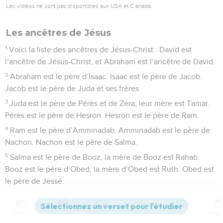
Les vidéos ne sont pas disponibles aux USA et C anada.
Les ancêtres de Jésus
1
Voici la liste des ancêtres de Jésus-Christ : David est
l’ancêtre de Jésus-Christ, et Abraham est l’ancêtre de David.
2
Abraham est le père d’Isaac. Isaac est le père de Jacob.
Jacob est le père de Juda et ses frères.
3
Juda est le père de Pérès et de Zéra, leur mère est Tamar.
Pérès est le père de Hesron. Hesron est le père de Ram.
4
Ram est le père d’Amminadab. Amminadab est le père de
Nachon. Nachon est le père de Salma.
5
Salma est le père de Booz, la mère de Booz est Rahab.
Booz est le père d’Obed, la mère d’Obed est Ruth. Obed est
le père de Jessé.
6
Jessé est le père du roi David. David est le père de
Salomon, la mère de Salomon était la femme d’Urie.
Contenus
Versions
Commentaires
Strong
Dictionnaire
7
Salomon est le père de Roboam. Roboam est le père