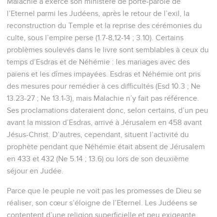
Malachie a exercé son ministère de porte-parole de
l’Eternel parmi les Judéens, après le retour de l’exil, la
reconstruction du Temple et la reprise des cérémonies du
culte, sous l’empire perse (1.7-8,12-14 ; 3.10). Certains
problèmes soulevés dans le livre sont semblables à ceux du
temps d’Esdras et de Néhémie : les mariages avec des
païens et les dîmes impayées. Esdras et Néhémie ont pris
des mesures pour remédier à ces difficultés (Esd 10.3 ; Ne
13.23-27 ; Ne 13.1-3), mais Malachie n’y fait pas référence.
Ses proclamations dateraient donc, selon certains, d’un peu
avant la mission d’Esdras, arrivé à Jérusalem en 458 avant
Jésus-Christ. D’autres, cependant, situent l’activité du
prophète pendant que Néhémie était absent de Jérusalem
en 433 et 432 (Ne 5.14 ; 13.6) ou lors de son deuxième
séjour en Judée.
Parce que le peuple ne voit pas les promesses de Dieu se
réaliser, son cœur s’éloigne de l’Eternel. Les Judéens se
contentent d’une religion superficielle et peu exigeante,