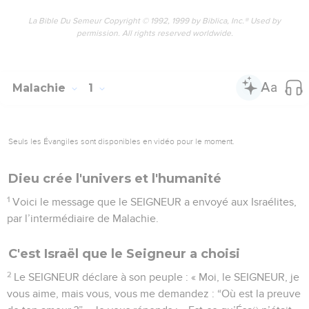
La Bible Du Semeur Copyright © 1992, 1999 by Biblica, Inc.® Used by
permission. All rights reserved worldwide.
Malachie
1
Seuls les Évangiles sont disponibles en vidéo pour le moment.
Dieu crée l'univers et l'humanité
1
Voici le message que le SEIGNEUR a envoyé aux Israélites,
par l’intermédiaire de Malachie.
C'est Israël que le Seigneur a choisi
2
Le SEIGNEUR déclare à son peuple : « Moi, le SEIGNEUR, je
vous aime, mais vous, vous me demandez : “Où est la preuve