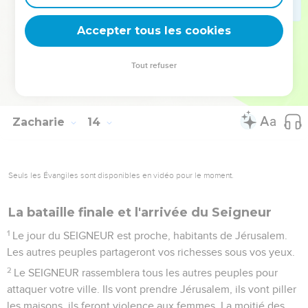
et je leur répondrai. Je dirai : “Vous êtes mon peuple”, et eux
Accepter tous les cookies
diront : “SEIGNEUR, tu es notre Dieu.” »
© Société biblique française – Bibli’O, 2000, avec autorisation. Pour vous procurer
Tout refuser
une Bible imprimée, rendez-vous sur www.editionsbiblio.fr
Zacharie
14
Seuls les Évangiles sont disponibles en vidéo pour le moment.
La bataille finale et l'arrivée du Seigneur
1
Le jour du SEIGNEUR est proche, habitants de Jérusalem.
Les autres peuples partageront vos richesses sous vos yeux.
2
Le SEIGNEUR rassemblera tous les autres peuples pour
attaquer votre ville. Ils vont prendre Jérusalem, ils vont piller
les maisons, ils feront violence aux femmes. La moitié des