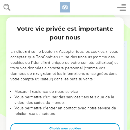
prophètes.
5
Mais chacun dira : “Je ne suis pas un prophète, je suis un
cultivateur, moi. Je possède des champs depuis ma
Parole de Vie
jeunesse.”
Votre vie privée est importante
Zacharie
13
6
Et si quelqu’un lui demande : “Ces blessures sur ta poitrine,
pour nous
qu’est-ce que c’est ?” il répondra : “J’ai été blessé dans la
maison de mes amis.” »
En cliquant sur le bouton « Accepter tous les cookies », vous
acceptez que TopChrétien utilise des traceurs (comme des
Le Seigneur reconnu comme Dieu
cookies ou l'identifiant unique de votre compte utilisateur) et
traite vos données à caractère personnel (comme vos
7
Voici ce que le SEIGNEUR de l’univers déclare : « Épée,
données de navigation et les informations renseignées dans
réveille-toi contre mon berger, contre mon ami courageux.
votre compte utilisateur) dans les buts suivants :
Tue le berger, alors les moutons partiront de tous côtés, et
j’attaquerai les petits du troupeau. »
Mesurer l'audience de notre service
Vous permettre d'utiliser des services tiers tels que de la
8
Le SEIGNEUR ajoute : « Les deux tiers des habitants du
vidéo, des cartes du monde…
pays mourront, un tiers d’entre eux pourront rester en vie.
Vous permettre d'entrer en contact avec notre service de
relation aux utilisateurs.
9
Ceux qui vivront encore, je les ferai passer par le feu, je les
rendrai purs comme on purifie l’argent, j’examinerai ce qu’ils
Choisir mes cookies
valent, comme on examine l’or. Alors ils feront appel à moi