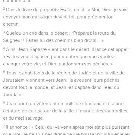
commence ici.
2
Dans le livre du prophète Ésaïe, on lit : « Moi, Dieu, je vais
envoyer mon messager devant toi, pour préparer ton
chemin.
3
Quelqu’un crie dans le désert : “Préparez la route du
Seigneur ! Faites-lui des chemins bien droits !” »
4
Ainsi Jean-Baptiste vient dans le désert. Il lance cet appel :
« Faites-vous baptiser, pour montrer que vous voulez
changer votre vie, et Dieu pardonnera vos péchés. »
5
Tous les habitants de la région de Judée et de la ville de
Jérusalem viennent vers Jean. Ils avouent leurs péchés
devant tout le monde, et Jean les baptise dans l’eau du
Jourdain.
6
Jean porte un vêtement en poils de chameau et il a une
ceinture de cuir autour de la taille. Il mange des sauterelles
et du miel sauvage.
7
Il annonce : « Celui qui va venir après moi est plus puissant
que moi. Je ne suis pas digne de me baisser pour lui enlever