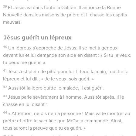
39
Et Jésus va dans toute la Galilée. Il annonce la Bonne
Nouvelle dans les maisons de prière et il chasse les esprits
mauvais.
Jésus guérit un lépreux
40
Un lépreux s’approche de Jésus. Il se met à genoux
devant lui et lui demande son aide en disant : « Si tu le veux,
tu peux me guérir. »
41
Jésus est plein de pitié pour lui. Il tend la main, touche le
lépreux et lui dit : « Je le veux, sois guéri. »
42
Aussitôt la lèpre quitte le malade, il est guéri.
43
Jésus parle sévèrement à l’homme. Aussitôt après, il le
chasse en lui disant :
44
« Attention, ne dis rien à personne ! Mais va te montrer au
prêtre et offre le sacrifice que Moïse a commandé. Ainsi,
tous auront la preuve que tu es guéri. »
45