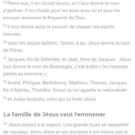
14
Parmi eux, il en choisit douze, et il leur donne le nom
d’apôtres. Il les choisit pour les avoir avec lui et pour les
envoyer annoncer le Royaume de Dieu.
15
Il leur donne aussi le pouvoir de chasser les esprits
mauvais.
16
Voici les douze apôtres : Simon, à qui Jésus donne le nom
de Pierre ;
17
Jacques, fils de Zébédée, et Jean, frère de Jacques : Jésus
leur donne le nom de Boanergès, c’est-à-dire « les hommes
pareils au tonnerre » ;
18
André, Philippe, Barthélemy, Matthieu, Thomas, Jacques
fils d’Alphée, Thaddée, Simon qu’on appelle le nationaliste
19
et Judas Iscariote, celui qui va livrer Jésus.
La famille de Jésus veut l'emmener
20
Jésus revient à la maison. Une grande foule se rassemble
de nouveau. Alors Jésus et ses disciples n’ont même pas le