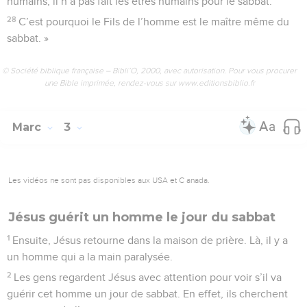
humains, il n’a pas fait les êtres humains pour le sabbat.
28
C’est pourquoi le Fils de l’homme est le maître même du
sabbat. »
© Société biblique française – Bibli’O, 2000, avec autorisation. Pour vous procurer
une Bible imprimée, rendez-vous sur www.editionsbiblio.fr
Marc
3
Les vidéos ne sont pas disponibles aux USA et C anada.
Jésus guérit un homme le jour du sabbat
1
Ensuite, Jésus retourne dans la maison de prière. Là, il y a
un homme qui a la main paralysée.
2
Les gens regardent Jésus avec attention pour voir s’il va
guérir cet homme un jour de sabbat. En effet, ils cherchent