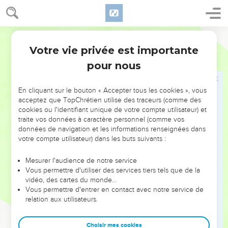
61
Marie de Magdala et l’autre Marie sont là, assises en face
de la tombe.
Parole de Vie
Votre vie privée est importante
La garde du tombeau
Matthieu
27
pour nous
62
Le jour suivant arrive. C’est le jour qui suit la préparation
du sabbat. Les chefs des prêtres et les Pharisiens se
En cliquant sur le bouton « Accepter tous les cookies », vous
réunissent chez Pilate.
acceptez que TopChrétien utilise des traceurs (comme des
63
Et ils lui disent : « Excellence, nous nous souvenons d’une
cookies ou l'identifiant unique de votre compte utilisateur) et
traite vos données à caractère personnel (comme vos
chose. Ce menteur a dit, quand il était encore vivant : “Après
données de navigation et les informations renseignées dans
trois jours, je me réveillerai de la mort.”
votre compte utilisateur) dans les buts suivants :
64
Donc, commande que des soldats gardent la tombe
jusqu’au troisième jour, sinon, ses disciples pourront venir
Mesurer l'audience de notre service
Vous permettre d'utiliser des services tiers tels que de la
voler son corps. Ils diront ensuite au peuple : “Il s’est réveillé
vidéo, des cartes du monde…
de la mort !” Ce dernier mensonge serait encore plus grave
Vous permettre d'entrer en contact avec notre service de
que le premier ! »
relation aux utilisateurs.
65
Pilate leur dit : « Voici des soldats ! Allez ! Faites garder la
tombe comme vous voulez ! »
Choisir mes cookies