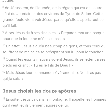
Judée,
8
de Jérusalem, de l’Idumée, de la région qui est de l’autre
côté du Jourdain et des environs de Tyr et de Sidon. Cette
grande foule vient voir Jésus, parce qu’elle a appris tout ce
qu’il fait.
9
Alors Jésus dit à ses disciples : « Préparez-moi une barque,
pour que la foule ne m’écrase pas ! »
10
En effet, Jésus a guéri beaucoup de gens, et tous ceux qui
souffrent de maladies se précipitent sur lui pour le toucher.
11
Quand les esprits mauvais voient Jésus, ils se jettent à ses
pieds en criant : « Tu es le Fils de Dieu ! »
12
Mais Jésus leur commande sévèrement : « Ne dites pas
qui je suis. »
Jésus choisit les douze apôtres
13
Ensuite, Jésus va dans la montagne. Il appelle les hommes
qu’il veut, et ils viennent auprès de lui.