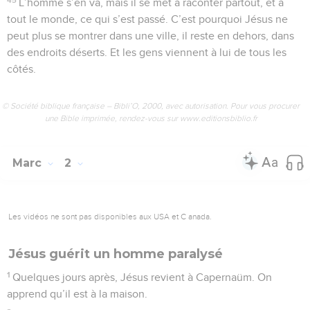
L’homme s’en va, mais il se met à raconter partout, et à
tout le monde, ce qui s’est passé. C’est pourquoi Jésus ne
peut plus se montrer dans une ville, il reste en dehors, dans
des endroits déserts. Et les gens viennent à lui de tous les
côtés.
© Société biblique française – Bibli’O, 2000, avec autorisation. Pour vous procurer
une Bible imprimée, rendez-vous sur www.editionsbiblio.fr
Marc
2
Les vidéos ne sont pas disponibles aux USA et C anada.
Jésus guérit un homme paralysé
1
Quelques jours après, Jésus revient à Capernaüm. On
apprend qu’il est à la maison.