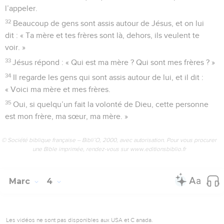
l’appeler.
32
Beaucoup de gens sont assis autour de Jésus, et on lui
dit : « Ta mère et tes frères sont là, dehors, ils veulent te
voir. »
33
Jésus répond : « Qui est ma mère ? Qui sont mes frères ? »
34
Il regarde les gens qui sont assis autour de lui, et il dit :
« Voici ma mère et mes frères.
35
Oui, si quelqu’un fait la volonté de Dieu, cette personne
est mon frère, ma sœur, ma mère. »
© Société biblique française – Bibli’O, 2000, avec autorisation. Pour vous procurer
une Bible imprimée, rendez-vous sur www.editionsbiblio.fr
Marc
4
Les vidéos ne sont pas disponibles aux USA et C anada.