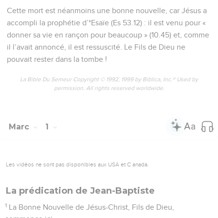
Cette mort est néanmoins une bonne nouvelle, car Jésus a
accompli la prophétie d’*Esaïe (Es 53.12) : il est venu pour «
donner sa vie en rançon pour beaucoup » (10.45) et, comme
il l’avait annoncé, il est ressuscité. Le Fils de Dieu ne
pouvait rester dans la tombe !
La Bible Du Semeur Copyright © 1992, 1999 by Biblica, Inc.® Used by
permission. All rights reserved worldwide.
Marc
1
Les vidéos ne sont pas disponibles aux USA et C anada.
La prédication de Jean-Baptiste
1
La Bonne Nouvelle de Jésus-Christ, Fils de Dieu,