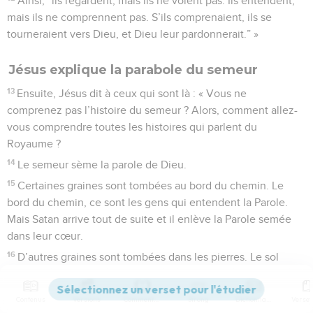
Ainsi, “ils regardent, mais ils ne voient pas. Ils entendent,
mais ils ne comprennent pas. S’ils comprenaient, ils se
tourneraient vers Dieu, et Dieu leur pardonnerait.” »
Jésus explique la parabole du semeur
13
Ensuite, Jésus dit à ceux qui sont là : « Vous ne
comprenez pas l’histoire du semeur ? Alors, comment allez-
vous comprendre toutes les histoires qui parlent du
Royaume ?
14
Le semeur sème la parole de Dieu.
15
Certaines graines sont tombées au bord du chemin. Le
bord du chemin, ce sont les gens qui entendent la Parole.
Mais Satan arrive tout de suite et il enlève la Parole semée
dans leur cœur.
16
D’autres graines sont tombées dans les pierres. Le sol
plein de pierres, ce sont les gens qui entendent la Parole, et
qui la reçoivent aussitôt avec joie.
Contenus
Versions
Commentaires
Strong
Dictionnaire
17
Mais la Parole n’a pas de racines en eux, ils changent