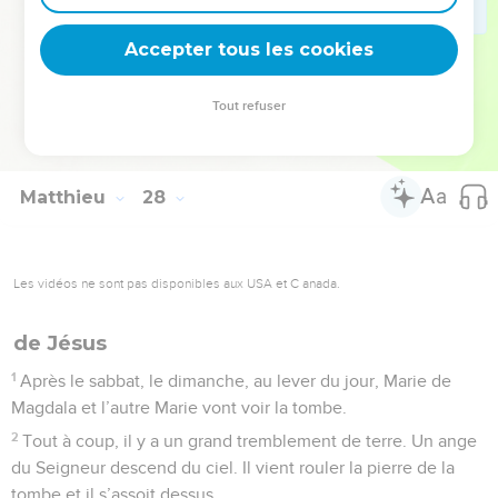
66
Ils vont préparer la garde de la tombe. Ils bloquent la
Accepter tous les cookies
pierre de l’entrée et ils mettent les soldats pour la surveiller.
© Société biblique française – Bibli’O, 2000, avec autorisation. Pour vous procurer
Tout refuser
une Bible imprimée, rendez-vous sur www.editionsbiblio.fr
Matthieu
28
Les vidéos ne sont pas disponibles aux USA et C anada.
de Jésus
1
Après le sabbat, le dimanche, au lever du jour, Marie de
Magdala et l’autre Marie vont voir la tombe.
2
Tout à coup, il y a un grand tremblement de terre. Un ange
du Seigneur descend du ciel. Il vient rouler la pierre de la
tombe et il s’assoit dessus.