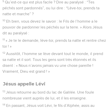
9
Qu’est-ce qui est plus facile ? Dire au paralysé : “Tes
péchés sont pardonnés”, ou lui dire : “Lève-toi, prends ta
natte et marche” ?
10
Eh bien, vous devez le savoir : le Fils de l’homme a le
pouvoir de pardonner les péchés sur la terre. » Alors Jésus
dit au paralysé :
11
« Je te le demande, lève-toi, prends ta natte et rentre chez
toi ! »
12
Aussitôt, l’homme se lève devant tout le monde, il prend
sa natte et il sort. Tous les gens sont très étonnés et ils
disent : « Nous n’avons jamais vu une chose pareille !
Vraiment, Dieu est grand ! »
Jésus appelle Lévi
13
Jésus retourne au bord du lac de Galilée. Une foule
nombreuse vient auprès de lui, et il les enseigne.
14
En passant, Jésus voit Lévi, le fils d’Alphée, assis au