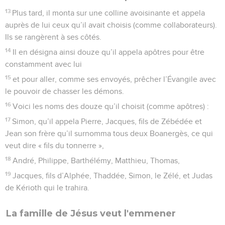
13
Plus tard, il monta sur une colline avoisinante et appela
auprès de lui ceux qu’il avait choisis (comme collaborateurs).
Ils se rangèrent à ses côtés.
14
Il en désigna ainsi douze qu’il appela apôtres pour être
constamment avec lui
15
et pour aller, comme ses envoyés, prêcher l’Évangile avec
le pouvoir de chasser les démons.
16
Voici les noms des douze qu’il choisit (comme apôtres) :
17
Simon, qu’il appela Pierre, Jacques, fils de Zébédée et
Jean son frère qu’il surnomma tous deux Boanergès, ce qui
veut dire « fils du tonnerre »,
18
André, Philippe, Barthélémy, Matthieu, Thomas,
19
Jacques, fils d’Alphée, Thaddée, Simon, le Zélé, et Judas
de Kérioth qui le trahira.
La famille de Jésus veut l'emmener