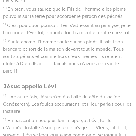
10
Eh bien, vous saurez que le Fils de l’homme a les pleins
pouvoirs sur la terre pour accorder le pardon des péchés.
11
C’est pourquoi, poursuit-il en s’adressant au paralysé, je te
l’ordonne : lève-toi, emporte ton brancard et rentre chez toi.
12
Sur le champ, l’homme saute sur ses pieds, il saisit son
brancard et sort de la maison devant tout le monde. Tous
sont stupéfaits et comme hors d’eux-mêmes. Ils rendent
gloire à Dieu disant : — Jamais nous n’avons rien vu de
pareil !
Jésus appelle Lévi
13
Une autre fois, Jésus s’en était allé du côté du lac (de
Génézareth). Les foules accouraient, et il leur parlait pour les
instruire.
14
En passant un peu plus loin, il aperçut Lévi, le fils
d’Alphée, installé à son poste de péage : — Viens, lui dit-il,
suis-moi. Lévi se leva, quitta son comptoir et se joignit à lui.