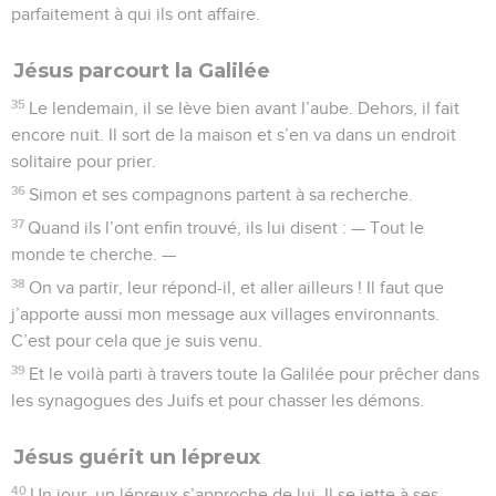
parfaitement à qui ils ont affaire.
Jésus parcourt la Galilée
35
Le lendemain, il se lève bien avant l’aube. Dehors, il fait
encore nuit. Il sort de la maison et s’en va dans un endroit
solitaire pour prier.
36
Simon et ses compagnons partent à sa recherche.
37
Quand ils l’ont enfin trouvé, ils lui disent : — Tout le
monde te cherche. —
38
On va partir, leur répond-il, et aller ailleurs ! Il faut que
j’apporte aussi mon message aux villages environnants.
C’est pour cela que je suis venu.
39
Et le voilà parti à travers toute la Galilée pour prêcher dans
les synagogues des Juifs et pour chasser les démons.
Jésus guérit un lépreux
40
Un jour, un lépreux s’approche de lui. Il se jette à ses