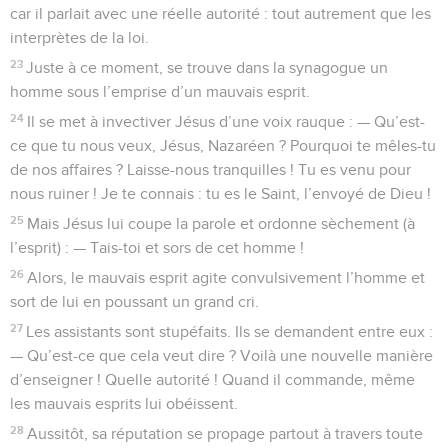
car il parlait avec une réelle autorité : tout autrement que les
interprètes de la loi.
23
Juste à ce moment, se trouve dans la synagogue un
homme sous l’emprise d’un mauvais esprit.
24
Il se met à invectiver Jésus d’une voix rauque : — Qu’est-
ce que tu nous veux, Jésus, Nazaréen ? Pourquoi te mêles-tu
de nos affaires ? Laisse-nous tranquilles ! Tu es venu pour
nous ruiner ! Je te connais : tu es le Saint, l’envoyé de Dieu !
25
Mais Jésus lui coupe la parole et ordonne sèchement (à
l’esprit) : — Tais-toi et sors de cet homme !
26
Alors, le mauvais esprit agite convulsivement l’homme et
sort de lui en poussant un grand cri.
27
Les assistants sont stupéfaits. Ils se demandent entre eux :
— Qu’est-ce que cela veut dire ? Voilà une nouvelle manière
d’enseigner ! Quelle autorité ! Quand il commande, même
les mauvais esprits lui obéissent.
28
Aussitôt, sa réputation se propage partout à travers toute