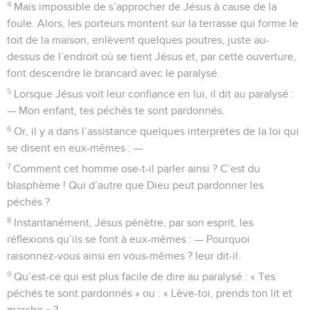
4
Mais impossible de s’approcher de Jésus à cause de la
foule. Alors, les porteurs montent sur la terrasse qui forme le
toit de la maison, enlèvent quelques poutres, juste au-
dessus de l’endroit où se tient Jésus et, par cette ouverture,
font descendre le brancard avec le paralysé.
5
Lorsque Jésus voit leur confiance en lui, il dit au paralysé :
— Mon enfant, tes péchés te sont pardonnés.
6
Or, il y a dans l’assistance quelques interprètes de la loi qui
se disent en eux-mêmes : —
7
Comment cet homme ose-t-il parler ainsi ? C’est du
blasphème ! Qui d’autre que Dieu peut pardonner les
péchés ?
8
Instantanément, Jésus pénètre, par son esprit, les
réflexions qu’ils se font à eux-mêmes : — Pourquoi
raisonnez-vous ainsi en vous-mêmes ? leur dit-il.
9
Qu’est-ce qui est plus facile de dire au paralysé : « Tes
péchés te sont pardonnés » ou : « Lève-toi, prends ton lit et
marche » ?