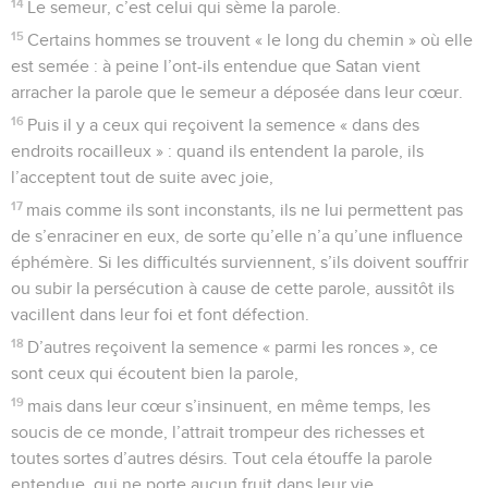
14
Le semeur, c’est celui qui sème la parole.
15
Certains hommes se trouvent « le long du chemin » où elle
est semée : à peine l’ont-ils entendue que Satan vient
arracher la parole que le semeur a déposée dans leur cœur.
16
Puis il y a ceux qui reçoivent la semence « dans des
endroits rocailleux » : quand ils entendent la parole, ils
l’acceptent tout de suite avec joie,
17
mais comme ils sont inconstants, ils ne lui permettent pas
de s’enraciner en eux, de sorte qu’elle n’a qu’une influence
éphémère. Si les difficultés surviennent, s’ils doivent souffrir
ou subir la persécution à cause de cette parole, aussitôt ils
vacillent dans leur foi et font défection.
18
D’autres reçoivent la semence « parmi les ronces », ce
sont ceux qui écoutent bien la parole,
19
mais dans leur cœur s’insinuent, en même temps, les
soucis de ce monde, l’attrait trompeur des richesses et
toutes sortes d’autres désirs. Tout cela étouffe la parole
entendue, qui ne porte aucun fruit dans leur vie.