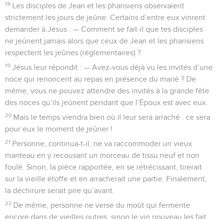
18
Les disciples de Jean et les pharisiens observaient
strictement les jours de jeûne. Certains d’entre eux vinrent
demander à Jésus : — Comment se fait-il que tes disciples
ne jeûnent jamais alors que ceux de Jean et les pharisiens
respectent les jeûnes (réglementaires) ?
19
Jésus leur répondit : — Avez-vous déjà vu les invités d’une
noce qui renoncent au repas en présence du marié ? De
même, vous ne pouvez attendre des invités à la grande fête
des noces qu’ils jeûnent pendant que l’Époux est avec eux.
20
Mais le temps viendra bien où il leur sera arraché : ce sera
pour eux le moment de jeûner !
21
Personne, continua-t-il, ne va raccommoder un vieux
manteau en y recousant un morceau de tissu neuf et non
foulé. Sinon, la pièce rapportée, en se rétrécissant, tirerait
sur la vieille étoffe et en arracherait une partie. Finalement,
la déchirure serait pire qu’avant.
22
De même, personne ne verse du moût qui fermente
encore dans de vieilles outres, sinon le vin nouveau les fait