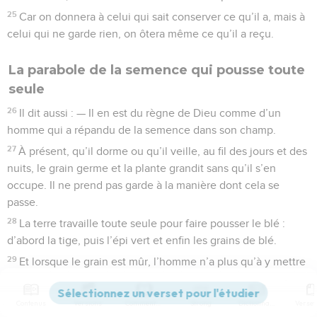
25
Car on donnera à celui qui sait conserver ce qu’il a, mais à
celui qui ne garde rien, on ôtera même ce qu’il a reçu.
La parabole de la semence qui pousse toute
seule
26
Il dit aussi : — Il en est du règne de Dieu comme d’un
homme qui a répandu de la semence dans son champ.
27
À présent, qu’il dorme ou qu’il veille, au fil des jours et des
nuits, le grain germe et la plante grandit sans qu’il s’en
occupe. Il ne prend pas garde à la manière dont cela se
passe.
28
La terre travaille toute seule pour faire pousser le blé :
d’abord la tige, puis l’épi vert et enfin les grains de blé.
29
Et lorsque le grain est mûr, l’homme n’a plus qu’à y mettre
la faucille, car la moisson est à point.
Contenus
Versions
Commentaires
Strong
Dictionnaire
La parabole de la graine de moutarde