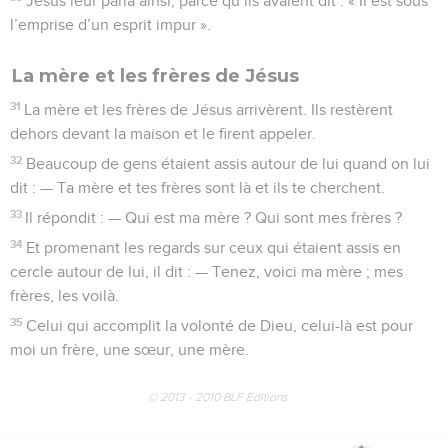
Jésus leur parla ainsi, parce qu’ils avaient dit : « Il est sous
l’emprise d’un esprit impur ».
La mère et les frères de Jésus
31
La mère et les frères de Jésus arrivèrent. Ils restèrent
dehors devant la maison et le firent appeler.
32
Beaucoup de gens étaient assis autour de lui quand on lui
dit : — Ta mère et tes frères sont là et ils te cherchent.
33
Il répondit : — Qui est ma mère ? Qui sont mes frères ?
34
Et promenant les regards sur ceux qui étaient assis en
cercle autour de lui, il dit : — Tenez, voici ma mère ; mes
frères, les voilà.
35
Celui qui accomplit la volonté de Dieu, celui-là est pour
moi un frère, une sœur, une mère.
© 2013 - 2010 BLF Editions