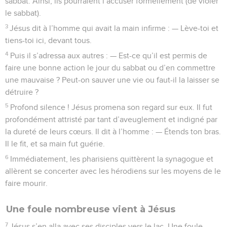
sabbat. Ainsi, ils pourraient l’accuser formellement (de violer
le sabbat).
3
Jésus dit à l’homme qui avait la main infirme : — Lève-toi et
tiens-toi ici, devant tous.
4
Puis il s’adressa aux autres : — Est-ce qu’il est permis de
faire une bonne action le jour du sabbat ou d’en commettre
une mauvaise ? Peut-on sauver une vie ou faut-il la laisser se
détruire ?
5
Profond silence ! Jésus promena son regard sur eux. Il fut
profondément attristé par tant d’aveuglement et indigné par
la dureté de leurs cœurs. Il dit à l’homme : — Étends ton bras.
Il le fit, et sa main fut guérie.
6
Immédiatement, les pharisiens quittèrent la synagogue et
allèrent se concerter avec les hérodiens sur les moyens de le
faire mourir.
Une foule nombreuse vient à Jésus
7
Jésus s’en alla avec ses disciples vers le lac. Une foule