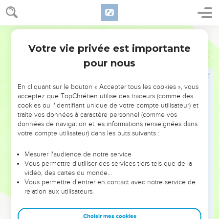
pour que vous n’ayez pas d’ennuis.
15
Les soldats empochèrent l’argent et répétèrent
Parole Vivante
docilement la leçon qu’on leur avait inculquée. Cette version
s’est propagée parmi les Juifs, où elle a encore cours jusqu’à
Votre vie privée est importante
Matthieu
28
aujourd’hui.
pour nous
Jésus se montre à ses disciples
En cliquant sur le bouton « Accepter tous les cookies », vous
acceptez que TopChrétien utilise des traceurs (comme des
16
Les onze disciples se rendirent en Galilée, sur la colline où
cookies ou l'identifiant unique de votre compte utilisateur) et
Jésus leur avait donné rendez-vous.
traite vos données à caractère personnel (comme vos
17
données de navigation et les informations renseignées dans
Dès qu’ils l’aperçurent, ils se prosternèrent en adoration
votre compte utilisateur) dans les buts suivants :
devant lui. Quelques-uns, cependant, conservaient des
doutes.
Mesurer l'audience de notre service
18
Alors, Jésus s’approcha d’eux et leur parla ainsi : — J’ai
Vous permettre d'utiliser des services tiers tels que de la
vidéo, des cartes du monde…
reçu les pleins pouvoirs au ciel et sur la terre :
Vous permettre d'entrer en contact avec notre service de
19
allez donc dans le monde entier, faites des disciples parmi
relation aux utilisateurs.
tous les peuples, baptisez-les au nom du Père, du Fils et du
Saint-Esprit,
Choisir mes cookies