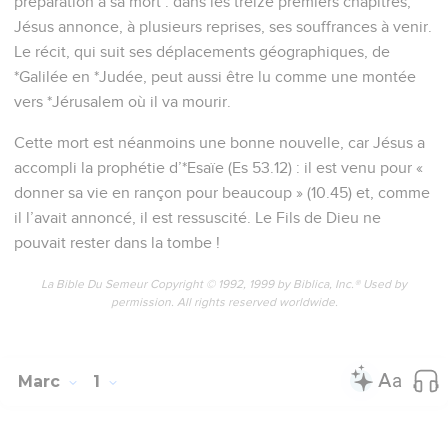
préparation à sa mort : dans les treize premiers chapitres,
Jésus annonce, à plusieurs reprises, ses souffrances à venir.
Le récit, qui suit ses déplacements géographiques, de
*Galilée en *Judée, peut aussi être lu comme une montée
vers *Jérusalem où il va mourir.
Cette mort est néanmoins une bonne nouvelle, car Jésus a
accompli la prophétie d’*Esaïe (Es 53.12) : il est venu pour «
donner sa vie en rançon pour beaucoup » (10.45) et, comme
il l’avait annoncé, il est ressuscité. Le Fils de Dieu ne
pouvait rester dans la tombe !
La Bible Du Semeur Copyright © 1992, 1999 by Biblica, Inc.® Used by
permission. All rights reserved worldwide.
Marc
1