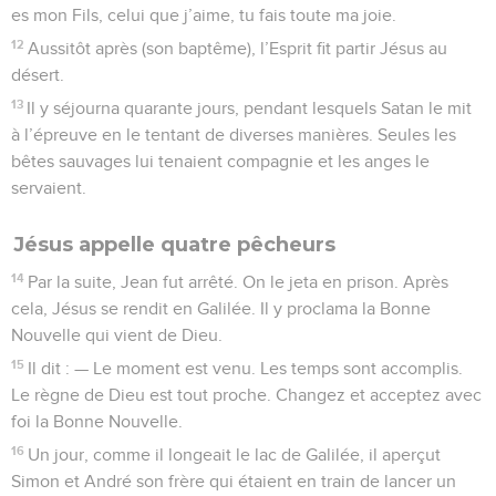
es mon Fils, celui que j’aime, tu fais toute ma joie.
12
Aussitôt après (son baptême), l’Esprit fit partir Jésus au
désert.
13
Il y séjourna quarante jours, pendant lesquels Satan le mit
à l’épreuve en le tentant de diverses manières. Seules les
bêtes sauvages lui tenaient compagnie et les anges le
servaient.
Jésus appelle quatre pêcheurs
14
Par la suite, Jean fut arrêté. On le jeta en prison. Après
cela, Jésus se rendit en Galilée. Il y proclama la Bonne
Nouvelle qui vient de Dieu.
15
Il dit : — Le moment est venu. Les temps sont accomplis.
Le règne de Dieu est tout proche. Changez et acceptez avec
foi la Bonne Nouvelle.
16
Un jour, comme il longeait le lac de Galilée, il aperçut
Simon et André son frère qui étaient en train de lancer un