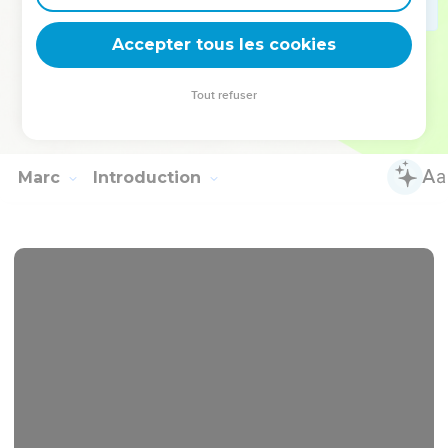
20
et apprenez-leur à observer tout ce que je vous ai prescrit.
D’ailleurs, soyez-en persuadés : je suis moi-même avec vous
Accepter tous les cookies
chaque jour, jusqu’à la fin du monde. :::::
Tout refuser
© 2013 - 2010 BLF Editions
Marc
Introduction