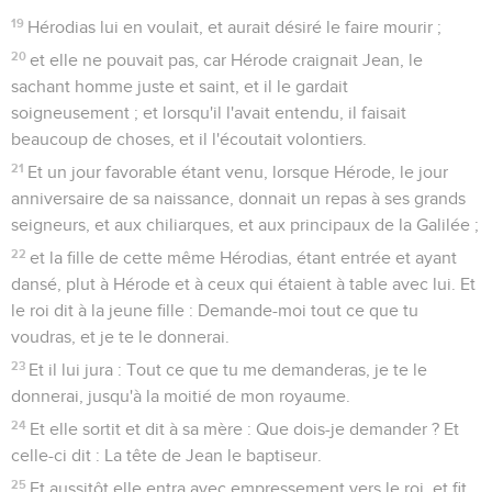
19
Hérodias lui en voulait, et aurait désiré le faire mourir ;
20
et elle ne pouvait pas, car Hérode craignait Jean, le
sachant homme juste et saint, et il le gardait
soigneusement ; et lorsqu'il l'avait entendu, il faisait
beaucoup de choses, et il l'écoutait volontiers.
21
Et un jour favorable étant venu, lorsque Hérode, le jour
anniversaire de sa naissance, donnait un repas à ses grands
seigneurs, et aux chiliarques, et aux principaux de la Galilée ;
22
et la fille de cette même Hérodias, étant entrée et ayant
dansé, plut à Hérode et à ceux qui étaient à table avec lui. Et
le roi dit à la jeune fille : Demande-moi tout ce que tu
voudras, et je te le donnerai.
23
Et il lui jura : Tout ce que tu me demanderas, je te le
donnerai, jusqu'à la moitié de mon royaume.
24
Et elle sortit et dit à sa mère : Que dois-je demander ? Et
celle-ci dit : La tête de Jean le baptiseur.
25
Et aussitôt elle entra avec empressement vers le roi, et fit