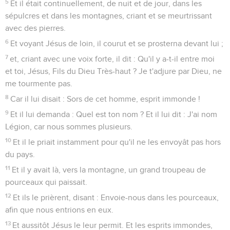
5
Et il était continuellement, de nuit et de jour, dans les
sépulcres et dans les montagnes, criant et se meurtrissant
avec des pierres.
6
Et voyant Jésus de loin, il courut et se prosterna devant lui ;
7
et, criant avec une voix forte, il dit : Qu'il y a-t-il entre moi
et toi, Jésus, Fils du Dieu Très-haut ? Je t'adjure par Dieu, ne
me tourmente pas.
8
Car il lui disait : Sors de cet homme, esprit immonde !
9
Et il lui demanda : Quel est ton nom ? Et il lui dit : J'ai nom
Légion, car nous sommes plusieurs.
10
Et il le priait instamment pour qu'il ne les envoyât pas hors
du pays.
11
Et il y avait là, vers la montagne, un grand troupeau de
pourceaux qui paissait.
12
Et ils le prièrent, disant : Envoie-nous dans les pourceaux,
afin que nous entrions en eux.
13
Et aussitôt Jésus le leur permit. Et les esprits immondes,