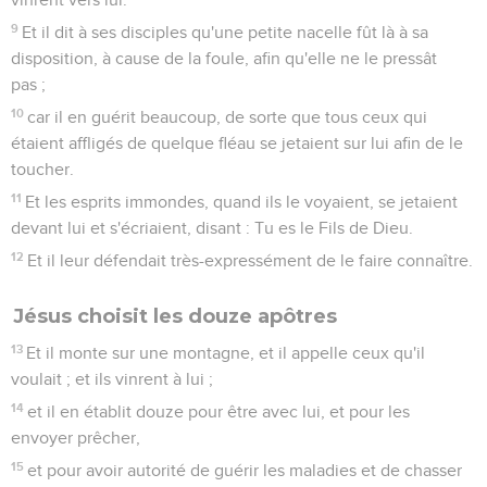
9
Et il dit à ses disciples qu'une petite nacelle fût là à sa
disposition, à cause de la foule, afin qu'elle ne le pressât
pas ;
10
car il en guérit beaucoup, de sorte que tous ceux qui
étaient affligés de quelque fléau se jetaient sur lui afin de le
toucher.
11
Et les esprits immondes, quand ils le voyaient, se jetaient
devant lui et s'écriaient, disant : Tu es le Fils de Dieu.
12
Et il leur défendait très-expressément de le faire connaître.
Jésus choisit les douze apôtres
13
Et il monte sur une montagne, et il appelle ceux qu'il
voulait ; et ils vinrent à lui ;
14
et il en établit douze pour être avec lui, et pour les
envoyer prêcher,
15
et pour avoir autorité de guérir les maladies et de chasser