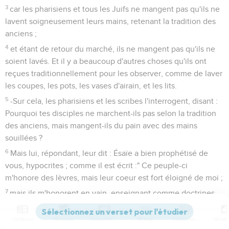
3
car les pharisiens et tous les Juifs ne mangent pas qu'ils ne
lavent soigneusement leurs mains, retenant la tradition des
anciens ;
4
et étant de retour du marché, ils ne mangent pas qu'ils ne
soient lavés. Et il y a beaucoup d'autres choses qu'ils ont
reçues traditionnellement pour les observer, comme de laver
les coupes, les pots, les vases d'airain, et les lits.
5
-Sur cela, les pharisiens et les scribes l'interrogent, disant :
Pourquoi tes disciples ne marchent-ils pas selon la tradition
des anciens, mais mangent-ils du pain avec des mains
souillées ?
6
Mais lui, répondant, leur dit : Ésaïe a bien prophétisé de
vous, hypocrites ; comme il est écrit :" Ce peuple-ci
m'honore des lèvres, mais leur coeur est fort éloigné de moi ;
7
mais ils m'honorent en vain, enseignant comme doctrines,
des commandements d'hommes ".
8
Contenus
Versions
Commentaires
Strong
Dictionnaire
Car, laissant le commandement de Dieu, vous observez la