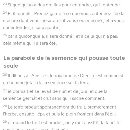
23
Si quelqu'un a des oreilles pour entendre, qu'il entende.
24
Et il leur dit : Prenez garde à ce que vous entendez : de la
mesure dont vous mesurerez il vous sera mesuré ; et à vous
qui entendez, il sera ajouté ;
25
car à quiconque a, il sera donné ; et à celui qui n'a pas,
cela même qu'il a sera ôté.
La parabole de la semence qui pousse toute
seule
26
Il dit aussi : Ainsi est le royaume de Dieu : c'est comme si
un homme jetait de la semence sur la terre,
27
et dormait et se levait de nuit et de jour, et que la
semence germât et crût sans qu'il sache comment.
28
La terre produit spontanément du fruit, premièrement
l'herbe, ensuite l'épi, et puis le plein froment dans l'épi ;
29
et quand le fruit est produit, on y met aussitôt la faucille,
parce que la moisson est arrivée.