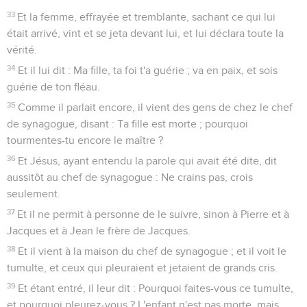
33
Et la femme, effrayée et tremblante, sachant ce qui lui
était arrivé, vint et se jeta devant lui, et lui déclara toute la
vérité.
34
Et il lui dit : Ma fille, ta foi t'a guérie ; va en paix, et sois
guérie de ton fléau.
35
Comme il parlait encore, il vient des gens de chez le chef
de synagogue, disant : Ta fille est morte ; pourquoi
tourmentes-tu encore le maître ?
36
Et Jésus, ayant entendu la parole qui avait été dite, dit
aussitôt au chef de synagogue : Ne crains pas, crois
seulement.
37
Et il ne permit à personne de le suivre, sinon à Pierre et à
Jacques et à Jean le frère de Jacques.
38
Et il vient à la maison du chef de synagogue ; et il voit le
tumulte, et ceux qui pleuraient et jetaient de grands cris.
39
Et étant entré, il leur dit : Pourquoi faites-vous ce tumulte,
et pourquoi pleurez-vous ? L'enfant n'est pas morte, mais