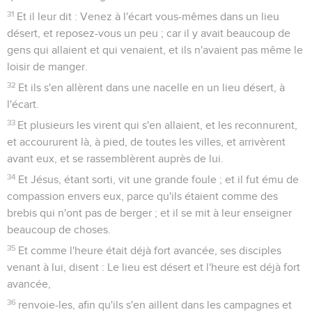
31
Et il leur dit : Venez à l'écart vous-mêmes dans un lieu
désert, et reposez-vous un peu ; car il y avait beaucoup de
gens qui allaient et qui venaient, et ils n'avaient pas même le
loisir de manger.
32
Et ils s'en allèrent dans une nacelle en un lieu désert, à
l'écart.
33
Et plusieurs les virent qui s'en allaient, et les reconnurent,
et accoururent là, à pied, de toutes les villes, et arrivèrent
avant eux, et se rassemblèrent auprès de lui.
34
Et Jésus, étant sorti, vit une grande foule ; et il fut ému de
compassion envers eux, parce qu'ils étaient comme des
brebis qui n'ont pas de berger ; et il se mit à leur enseigner
beaucoup de choses.
35
Et comme l'heure était déjà fort avancée, ses disciples
venant à lui, disent : Le lieu est désert et l'heure est déjà fort
avancée,
36
renvoie-les, afin qu'ils s'en aillent dans les campagnes et