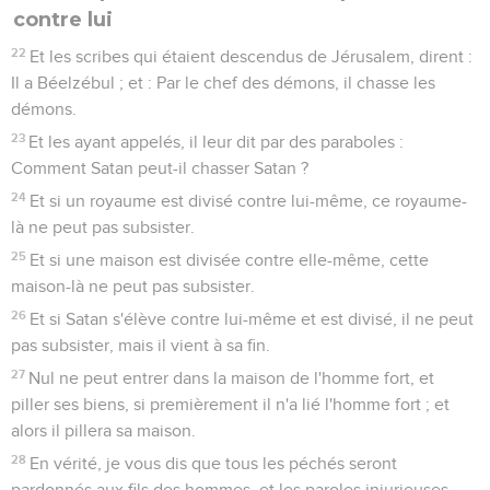
contre lui
22
Et les scribes qui étaient descendus de Jérusalem, dirent :
Il a Béelzébul ; et : Par le chef des démons, il chasse les
démons.
23
Et les ayant appelés, il leur dit par des paraboles :
Comment Satan peut-il chasser Satan ?
24
Et si un royaume est divisé contre lui-même, ce royaume-
là ne peut pas subsister.
25
Et si une maison est divisée contre elle-même, cette
maison-là ne peut pas subsister.
26
Et si Satan s'élève contre lui-même et est divisé, il ne peut
pas subsister, mais il vient à sa fin.
27
Nul ne peut entrer dans la maison de l'homme fort, et
piller ses biens, si premièrement il n'a lié l'homme fort ; et
alors il pillera sa maison.
28
En vérité, je vous dis que tous les péchés seront
pardonnés aux fils des hommes, et les paroles injurieuses,