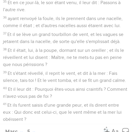
35
Et en ce jour-là, le soir étant venu, il leur dit : Passons à
l'autre rive.
36
ayant renvoyé la foule, ils le prennent dans une nacelle,
comme il était ; et d'autres nacelles aussi étaient avec lui.
37
Et il se lève un grand tourbillon de vent, et les vagues se
jetaient dans la nacelle, de sorte qu'elle s'emplissait déjà.
38
Et il était, lui, à la poupe, dormant sur un oreiller ; et ils le
réveillent et lui disent : Maître, ne te mets-tu pas en peine
que nous périssions ?
39
Et s'étant réveillé, il reprit le vent, et dit à la mer : Fais
silence, tais-toi ! Et le vent tomba, et il se fit un grand calme.
40
Et il leur dit : Pourquoi êtes-vous ainsi craintifs ? Comment
n'avez-vous pas de foi ?
41
Et ils furent saisis d'une grande peur, et ils dirent entre
eux : Qui donc est celui-ci, que le vent même et la mer lui
obéissent ?
Marc
5