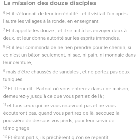
La mission des douze disciples
6
Et il s'étonnait de leur incrédulité ; et il visitait l'un après
l'autre les villages à la ronde, en enseignant.
7
Et il appelle les douze ; et il se mit à les envoyer deux à
deux, et leur donna autorité sur les esprits immondes.
8
Et il leur commanda de ne rien prendre pour le chemin, si
ce n'est un bâton seulement, ni sac, ni pain, ni monnaie dans
leur ceinture,
9
mais d'être chaussés de sandales ; et ne portez pas deux
tuniques.
10
Et il leur dit : Partout où vous entrerez dans une maison,
demeurez-y jusqu'à ce que vous partiez de là ;
11
et tous ceux qui ne vous recevront pas et ne vous
écouteront pas, quand vous partirez de là, secouez la
poussière de dessous vos pieds, pour leur servir de
témoignage.
12
Et étant partis, ils prêchèrent qu'on se repentît,