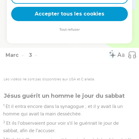
proposition, qu'il n'est pas permis de manger, sinon aux
sacrificateurs, et en donna aussi à ceux qui étaient avec lui ?
Accepter tous les cookies
27
Et il leur dit : Le sabbat a été fait pour l'homme, non pas
l'homme pour le sabbat ;
Tout refuser
28
de sorte que le fils de l'homme est seigneur aussi du
sabbat.
Marc
3
Les vidéos ne sont pas disponibles aux USA et C anada.
Jésus guérit un homme le jour du sabbat
1
Et il entra encore dans la synagogue ; et il y avait là un
homme qui avait la main desséchée.
2
Et ils l'observaient pour voir s'il le guérirait le jour de
sabbat, afin de l'accuser.
3