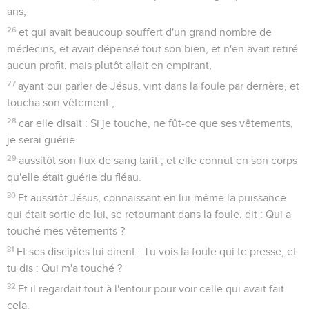
ans,
26
et qui avait beaucoup souffert d'un grand nombre de
médecins, et avait dépensé tout son bien, et n'en avait retiré
aucun profit, mais plutôt allait en empirant,
27
ayant ouï parler de Jésus, vint dans la foule par derrière, et
toucha son vêtement ;
28
car elle disait : Si je touche, ne fût-ce que ses vêtements,
je serai guérie.
29
aussitôt son flux de sang tarit ; et elle connut en son corps
qu'elle était guérie du fléau.
30
Et aussitôt Jésus, connaissant en lui-même la puissance
qui était sortie de lui, se retournant dans la foule, dit : Qui a
touché mes vêtements ?
31
Et ses disciples lui dirent : Tu vois la foule qui te presse, et
tu dis : Qui m'a touché ?
32
Et il regardait tout à l'entour pour voir celle qui avait fait
cela.