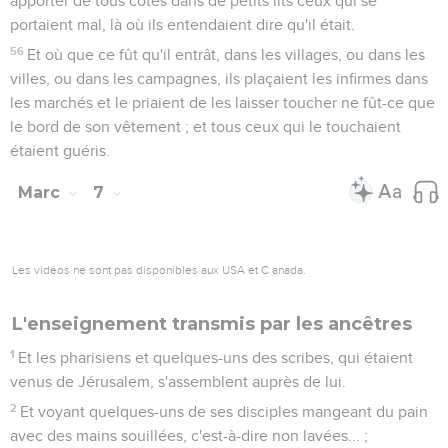
apporter de tous côtés dans de petits lits ceux qui se
portaient mal, là où ils entendaient dire qu'il était.
56
Et où que ce fût qu'il entrât, dans les villages, ou dans les
villes, ou dans les campagnes, ils plaçaient les infirmes dans
les marchés et le priaient de les laisser toucher ne fût-ce que
le bord de son vêtement ; et tous ceux qui le touchaient
étaient guéris.
Marc
7
Les vidéos ne sont pas disponibles aux USA et C anada.
L'enseignement transmis par les ancêtres
1
Et les pharisiens et quelques-uns des scribes, qui étaient
venus de Jérusalem, s'assemblent auprès de lui.
2
Et voyant quelques-uns de ses disciples mangeant du pain
avec des mains souillées, c'est-à-dire non lavées... ;