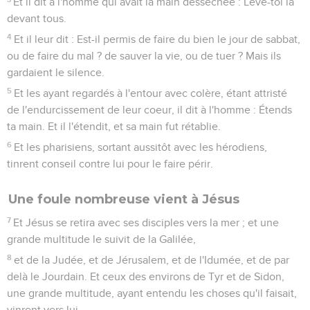
Et il dit à l'homme qui avait la main desséchée : Lève-toi là
devant tous.
4
Et il leur dit : Est-il permis de faire du bien le jour de sabbat,
ou de faire du mal ? de sauver la vie, ou de tuer ? Mais ils
gardaient le silence.
5
Et les ayant regardés à l'entour avec colère, étant attristé
de l'endurcissement de leur coeur, il dit à l'homme : Étends
ta main. Et il l'étendit, et sa main fut rétablie.
6
Et les pharisiens, sortant aussitôt avec les hérodiens,
tinrent conseil contre lui pour le faire périr.
Une foule nombreuse vient à Jésus
7
Et Jésus se retira avec ses disciples vers la mer ; et une
grande multitude le suivit de la Galilée,
8
et de la Judée, et de Jérusalem, et de l'Idumée, et de par
delà le Jourdain. Et ceux des environs de Tyr et de Sidon,
une grande multitude, ayant entendu les choses qu'il faisait,
vinrent vers lui.