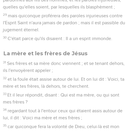
quelles qu'elles soient, par lesquelles ils blasphèment ;
29
mais quiconque proférera des paroles injurieuses contre
l'Esprit Saint n'aura jamais de pardon ; mais il est passible du
jugement éternel.
30
C'était parce qu'ils disaient : Il a un esprit immonde.
La mère et les frères de Jésus
31
Ses frères et sa mère donc viennent ; et se tenant dehors,
ils l'envoyèrent appeler ;
32
et la foule était assise autour de lui. Et on lui dit : Voici, ta
mère et tes frères, là dehors, te cherchent.
33
Et il leur répondit, disant : Qui est ma mère, ou qui sont
mes frères ?
34
regardant tout à l'entour ceux qui étaient assis autour de
lui, il dit : Voici ma mère et mes frères ;
35
car quiconque fera la volonté de Dieu, celui-là est mon