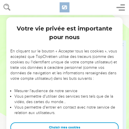
habit ; autrement la pièce neuve emporte une partie du vieil
habit, et la déchirure en devient plus mauvaise.
22
Et personne ne met du vin nouveau dans de vieilles
Darby
outres ; autrement le vin rompt les outres, et le vin se
Votre vie privée est importante
Marc
2
répand, et les outres sont perdues ; mais le vin nouveau doit
pour nous
être mis dans des outres neuves.
En cliquant sur le bouton « Accepter tous les cookies », vous
Jésus et le sabbat
acceptez que TopChrétien utilise des traceurs (comme des
23
cookies ou l'identifiant unique de votre compte utilisateur) et
Et il arriva qu'il passait par les blés en un jour de sabbat ; et
traite vos données à caractère personnel (comme vos
ses disciples, chemin faisant, se mirent à arracher des épis.
données de navigation et les informations renseignées dans
24
Et les pharisiens lui dirent : Voici, pourquoi font-ils, le jour
votre compte utilisateur) dans les buts suivants :
de sabbat, ce qui n'est pas permis ?
Mesurer l'audience de notre service
25
Et lui leur dit : N'avez-vous jamais lu ce que fit David
Vous permettre d'utiliser des services tiers tels que de la
quand il fut dans le besoin et qu'il eut faim, lui et ceux qui
vidéo, des cartes du monde…
Vous permettre d'entrer en contact avec notre service de
étaient avec lui,
relation aux utilisateurs.
26
comment, au titre" Abiathar, souverain sacrificateur ", il
entra dans la maison de Dieu, et mangea les pains de
Choisir mes cookies