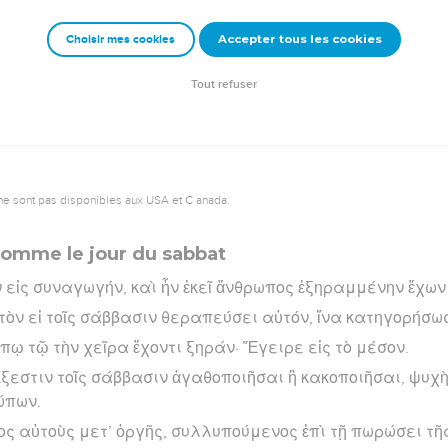
ὁ υἱὸς τοῦ ἀνθρώπου καὶ τοῦ σαββάτου.
Accepter tous les cookies
Choisir mes cookies
rad Codex - tanach.us --- Grec : © 2010 by the Society of Biblical Literature and Log
Tout refuser
ne sont pas disponibles aux USA et C anada.
homme le jour du sabbat
 εἰς συναγωγήν, καὶ ἦν ἐκεῖ ἄνθρωπος ἐξηραμμένην ἔχων 
ὸν εἰ τοῖς σάββασιν θεραπεύσει αὐτόν, ἵνα κατηγορήσωσ
πῳ τῷ τὴν χεῖρα ἔχοντι ξηράν· Ἔγειρε εἰς τὸ μέσον.
Ἔξεστιν τοῖς σάββασιν ἀγαθοποιῆσαι ἢ κακοποιῆσαι, ψυχ
ιώπων.
ς αὐτοὺς μετ’ ὀργῆς, συλλυπούμενος ἐπὶ τῇ πωρώσει τῆ