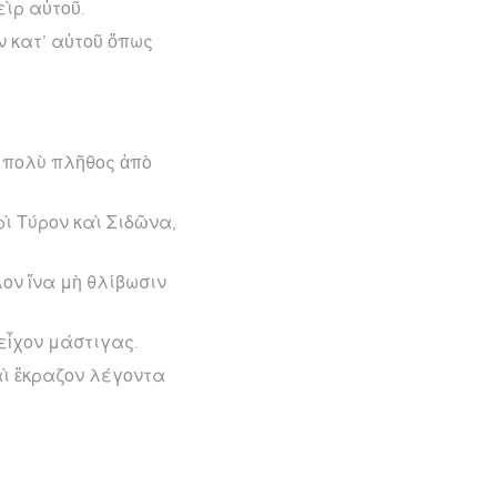
εὶρ αὐτοῦ.
ν κατ’ αὐτοῦ ὅπως
 πολὺ πλῆθος ἀπὸ
ρὶ Τύρον καὶ Σιδῶνα,
ον ἵνα μὴ θλίβωσιν
εἶχον μάστιγας.
αὶ ἔκραζον λέγοντα