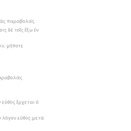
 τὰς παραβολάς.
ις δὲ τοῖς ἔξω ἐν
ιν, μήποτε
παραβολὰς
ν εὐθὺς ἔρχεται ὁ
ὸν λόγον εὐθὺς μετὰ