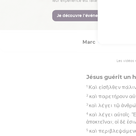
28
ὥστε κύριός ἐστιν 
Hébreu : © Westminster Lening
Marc
3
Les vidéos 
Jésus guérit un 
1
Καὶ εἰσῆλθεν πάλιν
2
καὶ παρετήρουν αὐτ
3
καὶ λέγει τῷ ἀνθρώ
4
καὶ λέγει αὐτοῖς· 
ἀποκτεῖναι; οἱ δὲ ἐσ
5
καὶ περιβλεψάμενο