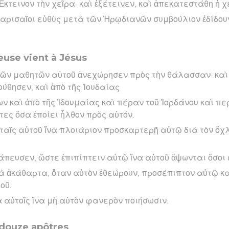
κτεινον τὴν χεῖρα· καὶ ἐξέτεινεν, καὶ ἀπεκατεστάθη ἡ χ
Φαρισαῖοι εὐθὺς μετὰ τῶν Ἡρῳδιανῶν συμβούλιον ἐδίδου
use vient à Jésus
 τῶν μαθητῶν αὐτοῦ ἀνεχώρησεν πρὸς τὴν θάλασσαν· καὶ
ύθησεν, καὶ ἀπὸ τῆς Ἰουδαίας
ν καὶ ἀπὸ τῆς Ἰδουμαίας καὶ πέραν τοῦ Ἰορδάνου καὶ πε
τες ὅσα ἐποίει ἦλθον πρὸς αὐτόν.
ηταῖς αὐτοῦ ἵνα πλοιάριον προσκαρτερῇ αὐτῷ διὰ τὸν ὄχλ
πευσεν, ὥστε ἐπιπίπτειν αὐτῷ ἵνα αὐτοῦ ἅψωνται ὅσοι 
ὰ ἀκάθαρτα, ὅταν αὐτὸν ἐθεώρουν, προσέπιπτον αὐτῷ κ
εοῦ.
 αὐτοῖς ἵνα μὴ αὐτὸν φανερὸν ποιήσωσιν.
 douze apôtres