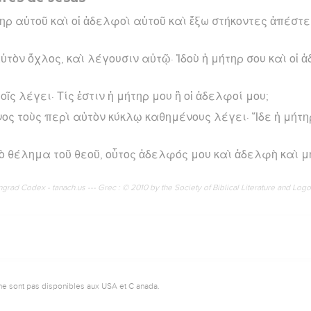
τηρ αὐτοῦ καὶ οἱ ἀδελφοὶ αὐτοῦ καὶ ἔξω στήκοντες ἀπέστ
ὐτὸν ὄχλος, καὶ λέγουσιν αὐτῷ· Ἰδοὺ ἡ μήτηρ σου καὶ οἱ 
οῖς λέγει· Τίς ἐστιν ἡ μήτηρ μου ἢ οἱ ἀδελφοί μου;
ς τοὺς περὶ αὐτὸν κύκλῳ καθημένους λέγει· Ἴδε ἡ μήτηρ
τὸ θέλημα τοῦ θεοῦ, οὗτος ἀδελφός μου καὶ ἀδελφὴ καὶ μή
rad Codex - tanach.us --- Grec : © 2010 by the Society of Biblical Literature and Log
ne sont pas disponibles aux USA et C anada.