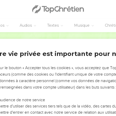
ραι ὅταν ἀπαρθῇ ἀπ’ αὐτῶν ὁ νυμφίος, καὶ τότε νηστεύσο
άκους ἀγνάφου ἐπιράπτει ἐπὶ ἱμάτιον παλαιόν· εἰ δὲ μή
éos
Audios
Textes
Musique
Chrét
τοῦ παλαιοῦ, καὶ χεῖρον σχίσμα γίνεται.
οἶνον νέον εἰς ἀσκοὺς παλαιούς· εἰ δὲ μή, ῥήξει ὁ οἶνος το
Hébreu / Grec - Texte original
οἱ ἀσκοί. ἀλλὰ οἶνον νέον εἰς ἀσκοὺς καινούς.
t
re vie privée est importante pour 
 ἐν τοῖς σάββασιν παραπορεύεσθαι διὰ τῶν σπορίμων, κα
 τίλλοντες τοὺς στάχυας.
sur le bouton « Accepter tous les cookies », vous acceptez que T
traceurs (comme des cookies ou l'identifiant unique de votre compte 
λεγον αὐτῷ· Ἴδε τί ποιοῦσιν τοῖς σάββασιν ὃ οὐκ ἔξεστιν;
s données à caractère personnel (comme vos données de navigatio
 Οὐδέποτε ἀνέγνωτε τί ἐποίησεν Δαυὶδ ὅτε χρείαν ἔσχεν
 renseignées dans votre compte utilisateur) dans les buts suivants 
τὸν οἶκον τοῦ θεοῦ ἐπὶ Ἀβιαθὰρ ἀρχιερέως καὶ τοὺς ἄρτο
audience de notre service
τιν φαγεῖν εἰ μὴ τοὺς ἱερεῖς, καὶ ἔδωκεν καὶ τοῖς σὺν αὐτ
ttre d'utiliser des services tiers tels que de la vidéo, des cartes
· Τὸ σάββατον διὰ τὸν ἄνθρωπον ἐγένετο καὶ οὐχ ὁ ἄνθρω
ttre d'entrer en contact avec notre service de relation aux utilisat