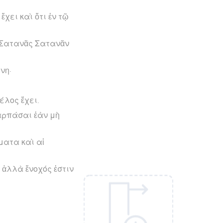
χει καὶ ὅτι ἐν τῷ
 Σατανᾶς Σατανᾶν
νη·
έλος ἔχει.
ιαρπάσαι ἐὰν μὴ
ματα καὶ αἱ
, ἀλλὰ ἔνοχός ἐστιν