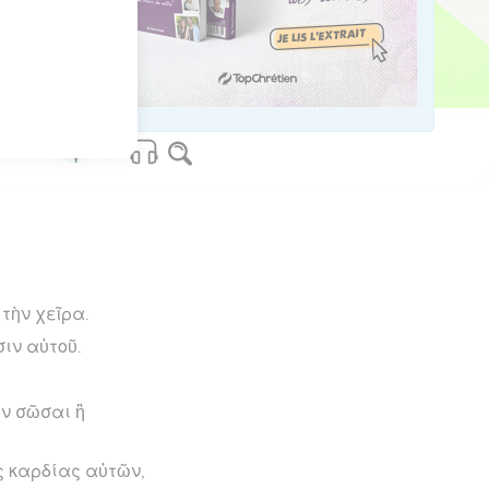
os Bible Software - sblgnt.com
τὴν χεῖρα.
ιν αὐτοῦ.
ὴν σῶσαι ἢ
ς καρδίας αὐτῶν,