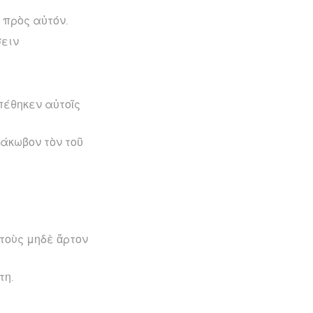
 πρὸς αὐτόν.
σειν
πέθηκεν αὐτοῖς
άκωβον τὸν τοῦ
ὐτοὺς μηδὲ ἄρτον
τη.