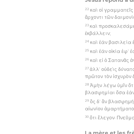
22
καὶ οἱ γραμματεῖς
ἄρχοντι τῶν δαιμονί
23
καὶ προσκαλεσάμε
ἐκβάλλειν;
24
καὶ ἐὰν βασιλεία 
25
καὶ ἐὰν οἰκία ἐφ’ 
26
καὶ εἰ ὁ Σατανᾶς ἀ
27
ἀλλ’ οὐδεὶς δύνατ
πρῶτον τὸν ἰσχυρὸν δ
28
Ἀμὴν λέγω ὑμῖν ὅτ
βλασφημίαι ὅσα ἐὰ
29
ὃς δ’ ἂν βλασφημήσ
αἰωνίου ἁμαρτήματο
30
ὅτι ἔλεγον· Πνεῦμ
La mère et les fr