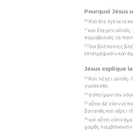
Pourquoi Jésus u
10
Καὶ ὅτε ἐγένετο κ
11
καὶ ἔλεγεν αὐτοῖς·
παραβολαῖς τὰ πάντ
12
ἵνα βλέποντες βλέπ
ἐπιστρέψωσιν καὶ ἀφ
Jésus explique l
13
Καὶ λέγει αὐτοῖς·
γνώσεσθε;
14
ὁ σπείρων τὸν λόγ
15
οὗτοι δέ εἰσιν οἱ 
Σατανᾶς καὶ αἴρει τ
16
καὶ οὗτοί εἰσιν ὁμ
χαρᾶς λαμβάνουσιν 