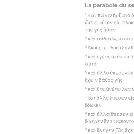
La parabole du 
1
Καὶ πάλιν ἤρξατο 
ὥστε αὐτὸν εἰς πλοῖ
τῆς γῆς ἦσαν.
2
καὶ ἐδίδασκεν αὐτο
3
Ἀκούετε. ἰδοὺ ἐξῆλ
4
καὶ ἐγένετο ἐν τῷ 
αὐτό.
5
καὶ ἄλλο ἔπεσεν ἐπ
ἔχειν βάθος γῆς·
6
καὶ ὅτε ἀνέτειλεν 
7
καὶ ἄλλο ἔπεσεν εἰ
ἔδωκεν.
8
καὶ ἄλλα ἔπεσεν εἰ
ἔφερεν ἓν τριάκοντα 
9
καὶ ἔλεγεν· Ὃς ἔχε