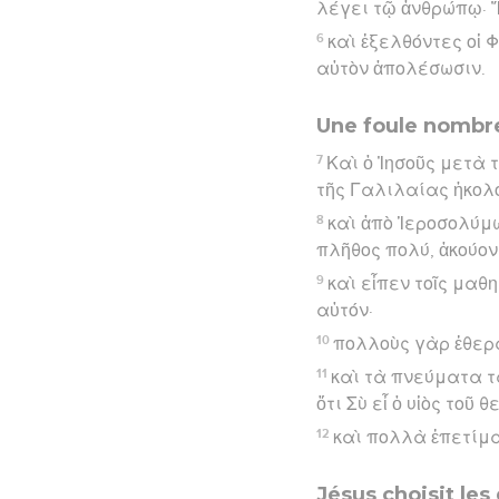
λέγει τῷ ἀνθρώπῳ· Ἔ
6
καὶ ἐξελθόντες οἱ 
αὐτὸν ἀπολέσωσιν.
Une foule nombre
7
Καὶ ὁ Ἰησοῦς μετὰ
τῆς Γαλιλαίας ἠκολο
8
καὶ ἀπὸ Ἱεροσολύμω
πλῆθος πολύ, ἀκούον
9
καὶ εἶπεν τοῖς μαθ
αὐτόν·
10
πολλοὺς γὰρ ἐθερά
11
καὶ τὰ πνεύματα τ
ὅτι Σὺ εἶ ὁ υἱὸς τοῦ θ
12
καὶ πολλὰ ἐπετίμα
Jésus choisit les