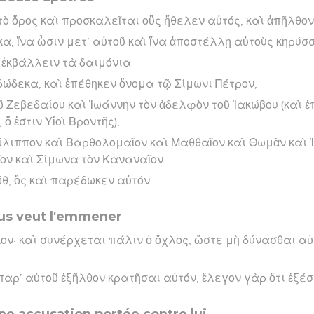
τὸ ὄρος καὶ προσκαλεῖται οὓς ἤθελεν αὐτός, καὶ ἀπῆλθον
κα, ἵνα ὦσιν μετ’ αὐτοῦ καὶ ἵνα ἀποστέλλῃ αὐτοὺς κηρύσ
ν ἐκβάλλειν τὰ δαιμόνια·
 δώδεκα, καὶ ἐπέθηκεν ὄνομα τῷ Σίμωνι Πέτρον,
ῦ Ζεβεδαίου καὶ Ἰωάννην τὸν ἀδελφὸν τοῦ Ἰακώβου (καὶ ἐ
 ἐστιν Υἱοὶ Βροντῆς),
ίλιππον καὶ Βαρθολομαῖον καὶ Μαθθαῖον καὶ Θωμᾶν καὶ Ἰ
ον καὶ Σίμωνα τὸν Καναναῖον
ώθ, ὃς καὶ παρέδωκεν αὐτόν.
sus veut l'emmener
ἶκον· καὶ συνέρχεται πάλιν ὁ ὄχλος, ὥστε μὴ δύνασθαι α
παρ’ αὐτοῦ ἐξῆλθον κρατῆσαι αὐτόν, ἔλεγον γὰρ ὅτι ἐξέσ
ne accusation portée contre lui