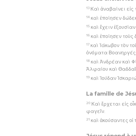
13
Καὶ ἀναβαίνει εἰς 
14
καὶ ἐποίησεν δώδε
15
καὶ ἔχειν ἐξουσία
16
καὶ ἐποίησεν τοὺς
17
καὶ Ἰάκωβον τὸν το
ὀνόματα Βοανηργές, ὅ
18
καὶ Ἀνδρέαν καὶ Φ
Ἁλφαίου καὶ Θαδδαῖ
19
καὶ Ἰούδαν Ἰσκαρι
La famille de Jé
20
Καὶ ἔρχεται εἰς ο
φαγεῖν.
21
καὶ ἀκούσαντες οἱ 
Jésus répond à u