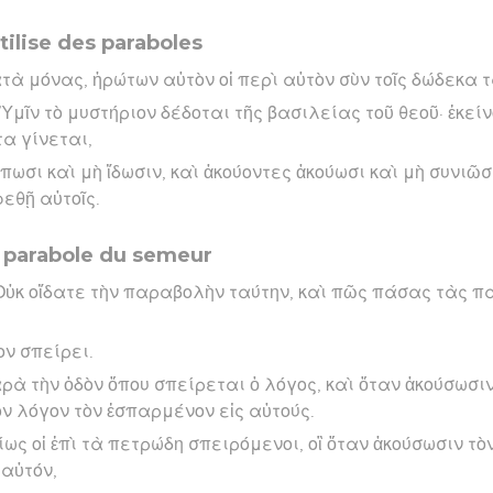
tilise des paraboles
ατὰ μόνας, ἠρώτων αὐτὸν οἱ περὶ αὐτὸν σὺν τοῖς δώδεκα
 Ὑμῖν τὸ μυστήριον δέδοται τῆς βασιλείας τοῦ θεοῦ· ἐκείνο
α γίνεται,
ωσι καὶ μὴ ἴδωσιν, καὶ ἀκούοντες ἀκούωσι καὶ μὴ συνιῶσ
εθῇ αὐτοῖς.
a parabole du semeur
 Οὐκ οἴδατε τὴν παραβολὴν ταύτην, καὶ πῶς πάσας τὰς 
ον σπείρει.
παρὰ τὴν ὁδὸν ὅπου σπείρεται ὁ λόγος, καὶ ὅταν ἀκούσωσι
ὸν λόγον τὸν ἐσπαρμένον εἰς αὐτούς.
οίως οἱ ἐπὶ τὰ πετρώδη σπειρόμενοι, οἳ ὅταν ἀκούσωσιν τ
αὐτόν,