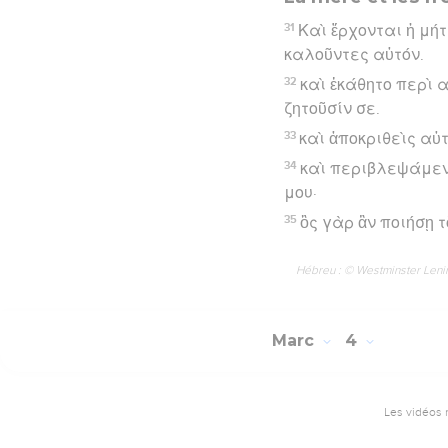
31
Καὶ ἔρχονται ἡ μή
καλοῦντες αὐτόν.
32
καὶ ἐκάθητο περὶ α
ζητοῦσίν σε.
33
καὶ ἀποκριθεὶς αὐτ
34
καὶ περιβλεψάμενο
μου·
35
ὃς γὰρ ἂν ποιήσῃ 
Hébreu : © Westminster Lening
Marc
4
Les vidéos 