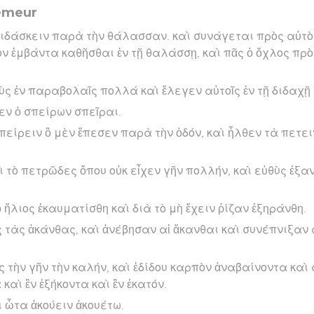
semeur
διδάσκειν παρὰ τὴν θάλασσαν. καὶ συνάγεται πρὸς αὐτὸ
ον ἐμβάντα καθῆσθαι ἐν τῇ θαλάσσῃ, καὶ πᾶς ὁ ὄχλος πρ
ὺς ἐν παραβολαῖς πολλά καὶ ἔλεγεν αὐτοῖς ἐν τῇ διδαχῇ
θεν ὁ σπείρων σπεῖραι.
σπείρειν ὃ μὲν ἔπεσεν παρὰ τὴν ὁδόν, καὶ ἦλθεν τὰ πετ
ὶ τὸ πετρῶδες ὅπου οὐκ εἶχεν γῆν πολλήν, καὶ εὐθὺς ἐξα
ὁ ἥλιος ἐκαυματίσθη καὶ διὰ τὸ μὴ ἔχειν ῥίζαν ἐξηράνθη.
ς τὰς ἀκάνθας, καὶ ἀνέβησαν αἱ ἄκανθαι καὶ συνέπνιξαν 
ς τὴν γῆν τὴν καλήν, καὶ ἐδίδου καρπὸν ἀναβαίνοντα καὶ
καὶ ἓν ἑξήκοντα καὶ ἓν ἑκατόν.
ι ὦτα ἀκούειν ἀκουέτω.