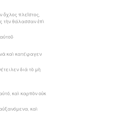
ν ὄχλος πλεῖστος,
ὸς τὴν θάλασσαν ἐπὶ
 αὐτοῦ·
εινὰ καὶ κατέφαγεν
νέτειλεν διὰ τὸ μὴ
αὐτό, καὶ καρπὸν οὐκ
 αὐξανόμενα, καὶ