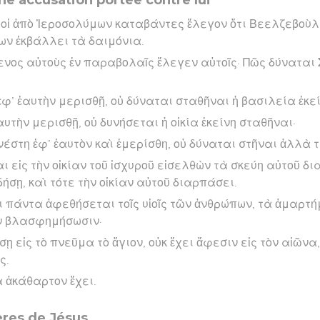
 οἱ ἀπὸ Ἱεροσολύμων καταβάντες ἔλεγον ὅτι Βεελζεβοὺλ ἔ
ων ἐκβάλλει τὰ δαιμόνια.
νος αὐτοὺς ἐν παραβολαῖς ἔλεγεν αὐτοῖς· Πῶς δύναται
ἐφ’ ἑαυτὴν μερισθῇ, οὐ δύναται σταθῆναι ἡ βασιλεία ἐκεί
ἑαυτὴν μερισθῇ, οὐ δυνήσεται ἡ οἰκία ἐκείνη σταθῆναι·
νέστη ἐφ’ ἑαυτὸν καὶ ἐμερίσθη, οὐ δύναται στῆναι ἀλλὰ τ
αι εἰς τὴν οἰκίαν τοῦ ἰσχυροῦ εἰσελθὼν τὰ σκεύη αὐτοῦ δ
ήσῃ, καὶ τότε τὴν οἰκίαν αὐτοῦ διαρπάσει.
ι πάντα ἀφεθήσεται τοῖς υἱοῖς τῶν ἀνθρώπων, τὰ ἁμαρτή
ν βλασφημήσωσιν·
ῃ εἰς τὸ πνεῦμα τὸ ἅγιον, οὐκ ἔχει ἄφεσιν εἰς τὸν αἰῶνα
ς.
α ἀκάθαρτον ἔχει.
ères de Jésus