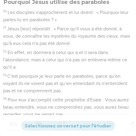
Pourquoi Jésus utilise des paraboles
10
Les disciples s'approchèrent et lui dirent : « Pourquoi leur
parles-tu en paraboles ? »
11
Jésus [leur] répondit : « Parce qu'il vous a été donné, à
vous, de connaître les mystères du royaume des cieux, mais
qu'à eux cela n'a pas été donné.
12
En effet, on donnera à celui qui a et il sera dans
l'abondance, mais à celui qui n'a pas on enlèvera même ce
qu'il a.
13
C'est pourquoi je leur parle en paraboles, parce qu'en
voyant ils ne voient pas et qu’en entendant ils n'entendent
pas et ne comprennent pas.
14
Pour eux s'accomplit cette prophétie d'Esaïe : Vous aurez
beau entendre, vous ne comprendrez pas, vous aurez beau
regarder, vous ne verrez pas.
15
En effet, le cœur de ce peuple est devenu insensible ; ils
Contenus
Versions
Commentaires
Strong
Dictionnaire
se sont bouché les oreilles et ils ont fermé les yeux de peur