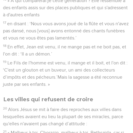
» A qui comparerai-je cette génération ? Elle ressemble à
des enfants assis sur des places publiques et qui s'adressent
à d'autres enfants
17
en disant : ‘Nous vous avons joué de la flûte et vous n'avez
pas dansé, nous [vous] avons entonné des chants funèbres
et vous ne vous êtes pas lamentés.’
18
En effet, Jean est venu, il ne mange pas et ne boit pas, et
l'on dit : ‘Il a un démon.’
19
Le Fils de l'homme est venu, il mange et il boit, et l'on dit :
‘C'est un glouton et un buveur, un ami des collecteurs
d’impôts et des pécheurs.’Mais la sagesse a été reconnue
juste par ses enfants. »
Les villes qui refusent de croire
20
Alors Jésus se mit à faire des reproches aux villes dans
lesquelles avaient eu lieu la plupart de ses miracles, parce
qu'elles n'avaient pas changé d’attitude :
21
« Malheur à toi, Chorazin, malheur à toi, Bethsaïda, car si