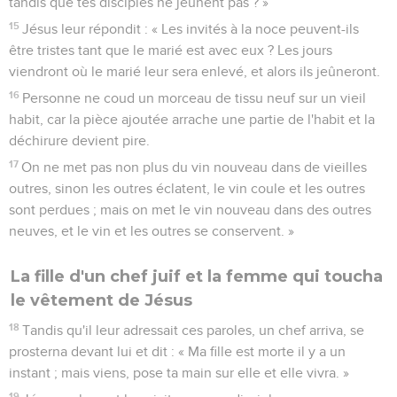
tandis que tes disciples ne jeûnent pas ? »
15
Jésus leur répondit : « Les invités à la noce peuvent-ils
être tristes tant que le marié est avec eux ? Les jours
viendront où le marié leur sera enlevé, et alors ils jeûneront.
16
Personne ne coud un morceau de tissu neuf sur un vieil
habit, car la pièce ajoutée arrache une partie de l'habit et la
déchirure devient pire.
17
On ne met pas non plus du vin nouveau dans de vieilles
outres, sinon les outres éclatent, le vin coule et les outres
sont perdues ; mais on met le vin nouveau dans des outres
neuves, et le vin et les outres se conservent. »
La fille d'un chef juif et la femme qui toucha
le vêtement de Jésus
18
Tandis qu'il leur adressait ces paroles, un chef arriva, se
prosterna devant lui et dit : « Ma fille est morte il y a un
instant ; mais viens, pose ta main sur elle et elle vivra. »
19