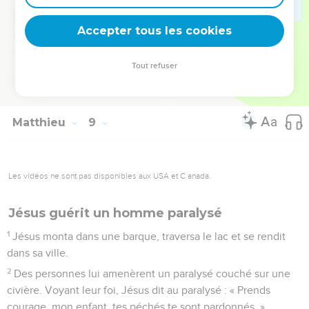
33
Les gardiens du troupeau s'enfuirent et allèrent dans la
ville rapporter tout ce qui s'était passé et ce qui était arrivé
Accepter tous les cookies
aux démoniaques.
34
Alors tous les habitants de la ville sortirent à la rencontre
Tout refuser
de Jésus et, dès qu'ils le virent, ils le supplièrent de quitter
leur territoire.
Matthieu
9
Les vidéos ne sont pas disponibles aux USA et C anada.
Jésus guérit un homme paralysé
1
Jésus monta dans une barque, traversa le lac et se rendit
dans sa ville.
2
Des personnes lui amenèrent un paralysé couché sur une
civière. Voyant leur foi, Jésus dit au paralysé : « Prends
courage, mon enfant, tes péchés te sont pardonnés. »