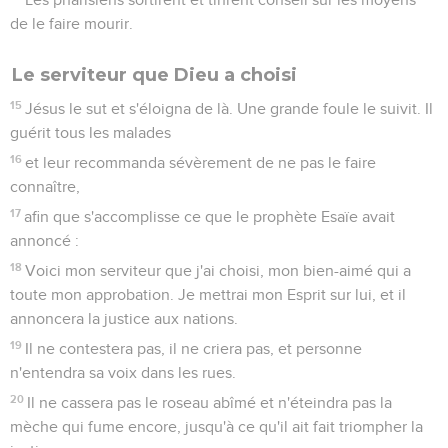
de le faire mourir.
Le serviteur que Dieu a choisi
15
Jésus le sut et s'éloigna de là. Une grande foule le suivit. Il
guérit tous les malades
16
et leur recommanda sévèrement de ne pas le faire
connaître,
17
afin que s'accomplisse ce que le prophète Esaïe avait
annoncé :
18
Voici mon serviteur que j'ai choisi, mon bien-aimé qui a
toute mon approbation. Je mettrai mon Esprit sur lui, et il
annoncera la justice aux nations.
19
Il ne contestera pas, il ne criera pas, et personne
n'entendra sa voix dans les rues.
20
Il ne cassera pas le roseau abîmé et n'éteindra pas la
mèche qui fume encore, jusqu'à ce qu'il ait fait triompher la