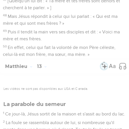
[Quelqu'un lui dit : « Ta mère et tes frères sont dehors et
cherchent à te parler. » ]
48
Mais Jésus répondit à celui qui lui parlait : « Qui est ma
mère et qui sont mes frères ? »
49
Puis il tendit la main vers ses disciples et dit : « Voici ma
mère et mes frères.
50
En effet, celui qui fait la volonté de mon Père céleste,
celui-là est mon frère, ma sœur, ma mère. »
Matthieu
13
Les vidéos ne sont pas disponibles aux USA et C anada.
La parabole du semeur
1
Ce jour-là, Jésus sortit de la maison et s'assit au bord du lac.
2
La foule se rassembla autour de lui, si nombreuse qu'il