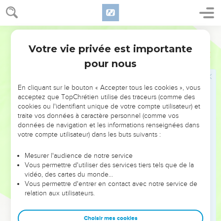
Jésus guérit deux hommes possédés par
des esprits mauvais
Segond 21
28
Lorsqu'il fut arrivé sur l'autre rive, dans le pays des
Votre vie privée est importante
Matthieu
8
Gadaréniens, deux démoniaques qui sortaient des tombeaux
pour nous
vinrent à sa rencontre. Ils étaient si dangereux que personne
n'osait passer par là.
En cliquant sur le bouton « Accepter tous les cookies », vous
29
Et voilà qu’ils se mirent à crier : « Que nous veux-tu,
acceptez que TopChrétien utilise des traceurs (comme des
cookies ou l'identifiant unique de votre compte utilisateur) et
[Jésus, ] Fils de Dieu ? Es-tu venu ici pour nous tourmenter
traite vos données à caractère personnel (comme vos
avant le moment fixé ? »
données de navigation et les informations renseignées dans
30
Il y avait loin d'eux un grand troupeau de porcs en train de
votre compte utilisateur) dans les buts suivants :
chercher à manger.
Mesurer l'audience de notre service
31
Les démons suppliaient Jésus : « Si tu nous chasses,
Vous permettre d'utiliser des services tiers tels que de la
permets-nous d'aller dans ce troupeau de porcs. »
vidéo, des cartes du monde…
Vous permettre d'entrer en contact avec notre service de
32
« Allez-y ! » leur dit-il. Ils sortirent des deux hommes et
relation aux utilisateurs.
entrèrent dans les porcs. Alors tout le troupeau se précipita
du haut de la falaise dans le lac, et ils moururent dans l'eau.
Choisir mes cookies