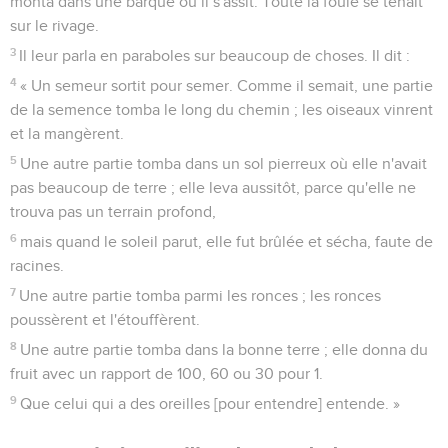
monta dans une barque où il s'assit. Toute la foule se tenait
sur le rivage.
3
Il leur parla en paraboles sur beaucoup de choses. Il dit :
4
« Un semeur sortit pour semer. Comme il semait, une partie
de la semence tomba le long du chemin ; les oiseaux vinrent
et la mangèrent.
5
Une autre partie tomba dans un sol pierreux où elle n'avait
pas beaucoup de terre ; elle leva aussitôt, parce qu'elle ne
trouva pas un terrain profond,
6
mais quand le soleil parut, elle fut brûlée et sécha, faute de
racines.
7
Une autre partie tomba parmi les ronces ; les ronces
poussèrent et l'étouffèrent.
8
Une autre partie tomba dans la bonne terre ; elle donna du
fruit avec un rapport de 100, 60 ou 30 pour 1.
9
Que celui qui a des oreilles [pour entendre] entende. »