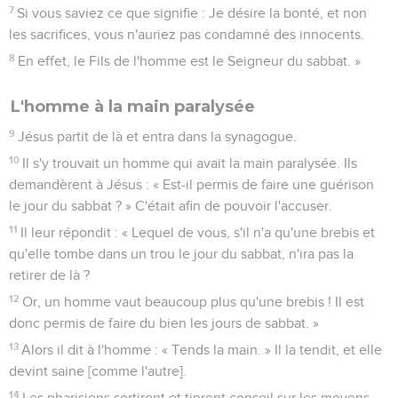
7
Si vous saviez ce que signifie : Je désire la bonté, et non
les sacrifices, vous n'auriez pas condamné des innocents.
8
En effet, le Fils de l'homme est le Seigneur du sabbat. »
L'homme à la main paralysée
9
Jésus partit de là et entra dans la synagogue.
10
Il s'y trouvait un homme qui avait la main paralysée. Ils
demandèrent à Jésus : « Est-il permis de faire une guérison
le jour du sabbat ? » C'était afin de pouvoir l'accuser.
11
Il leur répondit : « Lequel de vous, s'il n'a qu'une brebis et
qu'elle tombe dans un trou le jour du sabbat, n'ira pas la
retirer de là ?
12
Or, un homme vaut beaucoup plus qu'une brebis ! Il est
donc permis de faire du bien les jours de sabbat. »
13
Alors il dit à l'homme : « Tends la main. » Il la tendit, et elle
devint saine [comme l'autre].
14
Les pharisiens sortirent et tinrent conseil sur les moyens