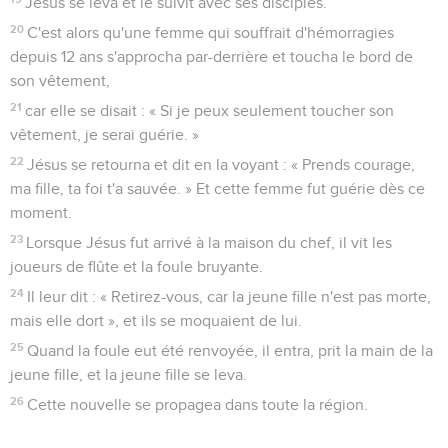
Jésus se leva et le suivit avec ses disciples.
20
C'est alors qu'une femme qui souffrait d'hémorragies
depuis 12 ans s'approcha par-derrière et toucha le bord de
son vêtement,
21
car elle se disait : « Si je peux seulement toucher son
vêtement, je serai guérie. »
22
Jésus se retourna et dit en la voyant : « Prends courage,
ma fille, ta foi t'a sauvée. » Et cette femme fut guérie dès ce
moment.
23
Lorsque Jésus fut arrivé à la maison du chef, il vit les
joueurs de flûte et la foule bruyante.
24
Il leur dit : « Retirez-vous, car la jeune fille n'est pas morte,
mais elle dort », et ils se moquaient de lui.
25
Quand la foule eut été renvoyée, il entra, prit la main de la
jeune fille, et la jeune fille se leva.
26
Cette nouvelle se propagea dans toute la région.