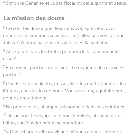
4
Simon le Cananite et Judas l'Iscariot, celui qui trahit Jésus.
La mission des douze
5
Ce sont les douze que Jésus envoya, après leur avoir
donné les instructions suivantes : « N'allez pas vers les non-
Juifs et n'entrez pas dans les villes des Samaritains.
6
Allez plutôt vers les brebis perdues de la communauté
d'Israël.
7
En chemin, prêchez en disant : ‘Le royaume des cieux est
proche.’
8
Guérissez les malades, [ressuscitez les morts, ] purifiez les
lépreux, chassez les démons. Vous avez reçu gratuitement,
donnez gratuitement.
9
Ne prenez ni or, ni argent, ni monnaie dans vos ceintures,
10
ni sac pour le voyage, ni deux chemises, ni sandales, ni
bâton, car l'ouvrier mérite sa nourriture.
11
» Dans chaque ville ou village où vous arrivez, informez-