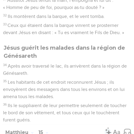
Aussitôt Jésus tendit la main, l’empoigna et lui dit :
« Homme de peu de foi, pourquoi as-tu douté ? »
32
Ils montèrent dans la barque, et le vent tomba.
33
Ceux qui étaient dans la barque vinrent se prosterner
devant Jésus en disant : « Tu es vraiment le Fils de Dieu. »
Jésus guérit les malades dans la région de
Génésareth
34
Après avoir traversé le lac, ils arrivèrent dans la région de
Génésareth.
35
Les habitants de cet endroit reconnurent Jésus ; ils
envoyèrent des messagers dans tous les environs et on lui
amena tous les malades.
36
Ils le suppliaient de leur permettre seulement de toucher
le bord de son vêtement, et tous ceux qui le touchèrent
furent guéris.
Matthieu
15