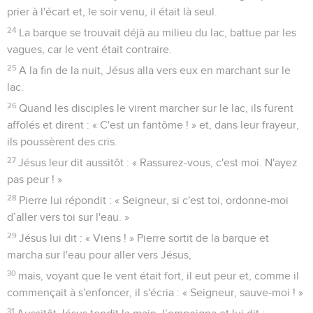
prier à l'écart et, le soir venu, il était là seul.
24
La barque se trouvait déjà au milieu du lac, battue par les
vagues, car le vent était contraire.
25
A la fin de la nuit, Jésus alla vers eux en marchant sur le
lac.
26
Quand les disciples le virent marcher sur le lac, ils furent
affolés et dirent : « C'est un fantôme ! » et, dans leur frayeur,
ils poussèrent des cris.
27
Jésus leur dit aussitôt : « Rassurez-vous, c'est moi. N'ayez
pas peur ! »
28
Pierre lui répondit : « Seigneur, si c'est toi, ordonne-moi
d’aller vers toi sur l'eau. »
29
Jésus lui dit : « Viens ! » Pierre sortit de la barque et
marcha sur l'eau pour aller vers Jésus,
30
mais, voyant que le vent était fort, il eut peur et, comme il
commençait à s'enfoncer, il s'écria : « Seigneur, sauve-moi ! »
31