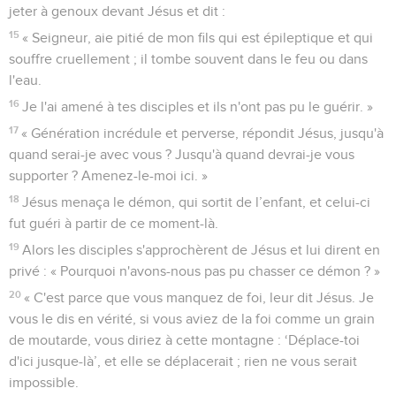
jeter à genoux devant Jésus et dit :
15
« Seigneur, aie pitié de mon fils qui est épileptique et qui
souffre cruellement ; il tombe souvent dans le feu ou dans
l'eau.
16
Je l'ai amené à tes disciples et ils n'ont pas pu le guérir. »
17
« Génération incrédule et perverse, répondit Jésus, jusqu'à
quand serai-je avec vous ? Jusqu'à quand devrai-je vous
supporter ? Amenez-le-moi ici. »
18
Jésus menaça le démon, qui sortit de l’enfant, et celui-ci
fut guéri à partir de ce moment-là.
19
Alors les disciples s'approchèrent de Jésus et lui dirent en
privé : « Pourquoi n'avons-nous pas pu chasser ce démon ? »
20
« C'est parce que vous manquez de foi, leur dit Jésus. Je
vous le dis en vérité, si vous aviez de la foi comme un grain
de moutarde, vous diriez à cette montagne : ‘Déplace-toi
d'ici jusque-là’, et elle se déplacerait ; rien ne vous serait
impossible.