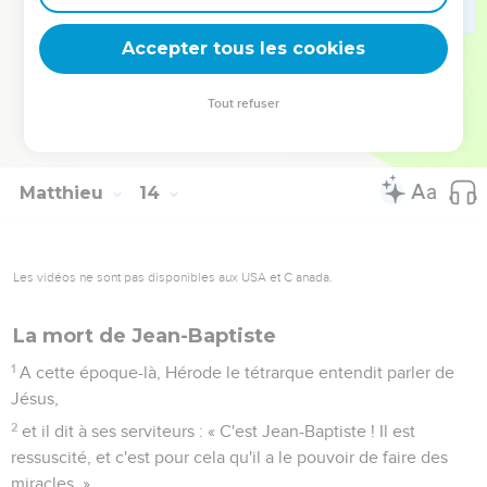
vient donc tout cela ? »
57
Et il représentait un obstacle pour eux. Mais Jésus leur
Accepter tous les cookies
dit : « Un prophète n'est méprisé que dans sa patrie et dans
sa famille. »
Tout refuser
58
Il ne fit pas beaucoup de miracles à cet endroit à cause de
leur incrédulité.
Matthieu
14
Les vidéos ne sont pas disponibles aux USA et C anada.
La mort de Jean-Baptiste
1
A cette époque-là, Hérode le tétrarque entendit parler de
Jésus,
2
et il dit à ses serviteurs : « C'est Jean-Baptiste ! Il est
ressuscité, et c'est pour cela qu'il a le pouvoir de faire des
miracles. »