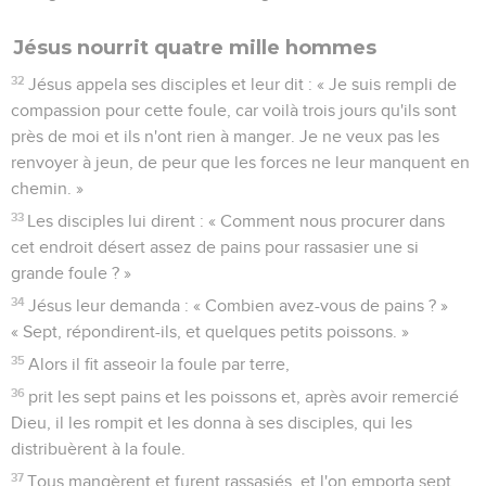
Jésus nourrit quatre mille hommes
32
Jésus appela ses disciples et leur dit : « Je suis rempli de
compassion pour cette foule, car voilà trois jours qu'ils sont
près de moi et ils n'ont rien à manger. Je ne veux pas les
renvoyer à jeun, de peur que les forces ne leur manquent en
chemin. »
33
Les disciples lui dirent : « Comment nous procurer dans
cet endroit désert assez de pains pour rassasier une si
grande foule ? »
34
Jésus leur demanda : « Combien avez-vous de pains ? »
« Sept, répondirent-ils, et quelques petits poissons. »
35
Alors il fit asseoir la foule par terre,
36
prit les sept pains et les poissons et, après avoir remercié
Dieu, il les rompit et les donna à ses disciples, qui les
distribuèrent à la foule.
37
Tous mangèrent et furent rassasiés, et l'on emporta sept