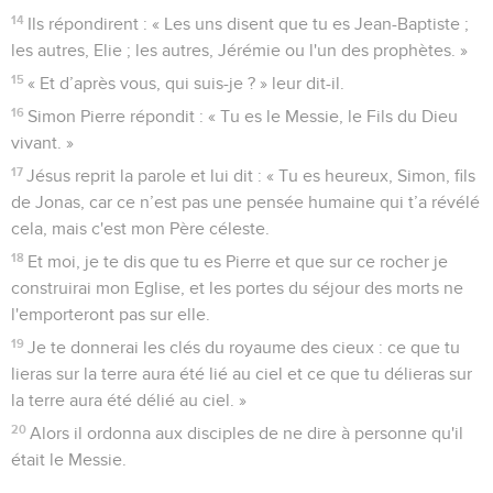
14
Ils répondirent : « Les uns disent que tu es Jean-Baptiste ;
les autres, Elie ; les autres, Jérémie ou l'un des prophètes. »
15
« Et d’après vous, qui suis-je ? » leur dit-il.
16
Simon Pierre répondit : « Tu es le Messie, le Fils du Dieu
vivant. »
17
Jésus reprit la parole et lui dit : « Tu es heureux, Simon, fils
de Jonas, car ce n’est pas une pensée humaine qui t’a révélé
cela, mais c'est mon Père céleste.
18
Et moi, je te dis que tu es Pierre et que sur ce rocher je
construirai mon Eglise, et les portes du séjour des morts ne
l'emporteront pas sur elle.
19
Je te donnerai les clés du royaume des cieux : ce que tu
lieras sur la terre aura été lié au ciel et ce que tu délieras sur
la terre aura été délié au ciel. »
20
Alors il ordonna aux disciples de ne dire à personne qu'il
était le Messie.