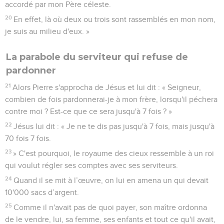
accordé par mon Père céleste.
20
En effet, là où deux ou trois sont rassemblés en mon nom,
je suis au milieu d'eux. »
La parabole du serviteur qui refuse de
pardonner
21
Alors Pierre s'approcha de Jésus et lui dit : « Seigneur,
combien de fois pardonnerai-je à mon frère, lorsqu'il péchera
contre moi ? Est-ce que ce sera jusqu'à 7 fois ? »
22
Jésus lui dit : « Je ne te dis pas jusqu'à 7 fois, mais jusqu'à
70 fois 7 fois.
23
» C'est pourquoi, le royaume des cieux ressemble à un roi
qui voulut régler ses comptes avec ses serviteurs.
24
Quand il se mit à l’œuvre, on lui en amena un qui devait
10'000 sacs d’argent.
25
Comme il n'avait pas de quoi payer, son maître ordonna
de le vendre, lui, sa femme, ses enfants et tout ce qu'il avait,