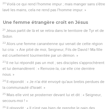
20
Voilà ce qui rend l'homme impur ; mais manger sans s'être
lavé les mains, cela ne rend pas l'homme impur. »
Une femme étrangère croit en Jésus
21
Jésus partit de là et se retira dans le territoire de Tyr et de
Sidon.
22
Alors une femme cananéenne qui venait de cette région
lui cria : « Aie pitié de moi, Seigneur, Fils de David ! Ma fille
est cruellement tourmentée par un démon. »
23
Il ne lui répondit pas un mot ; ses disciples s'approchèrent
et lui demandèrent : « Renvoie-la, car elle crie derrière
nous. »
24
Il répondit : « Je n'ai été envoyé qu'aux brebis perdues de
la communauté d'Israël. »
25
Mais elle vint se prosterner devant lui et dit : « Seigneur,
secours-moi ! »
26
Il répondit : « Il n'est pas bien de prendre le pain des