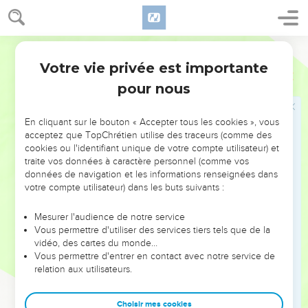
[Seigneur] », répondirent-ils.
52
Et il leur dit : « C'est pourquoi, tout spécialiste de la loi
instruit de ce qui concerne le royaume des cieux ressemble
Segond 21
à un maître de maison qui tire de son trésor des choses
Votre vie privée est importante
Matthieu
13
nouvelles et des choses anciennes. »
pour nous
Les gens de Nazareth ne croient pas en
En cliquant sur le bouton « Accepter tous les cookies », vous
Jésus
acceptez que TopChrétien utilise des traceurs (comme des
53
cookies ou l'identifiant unique de votre compte utilisateur) et
Lorsque Jésus eut fini de dire ces paraboles, il partit de là.
traite vos données à caractère personnel (comme vos
54
Il se rendit dans sa patrie, et il enseignait dans la
données de navigation et les informations renseignées dans
synagogue, de sorte que ceux qui l'entendirent étaient
votre compte utilisateur) dans les buts suivants :
étonnés et disaient : « D'où lui viennent cette sagesse et ces
Mesurer l'audience de notre service
miracles ?
Vous permettre d'utiliser des services tiers tels que de la
55
N'est-il pas le fils du charpentier ? N'est-ce pas Marie qui
vidéo, des cartes du monde…
Vous permettre d'entrer en contact avec notre service de
est sa mère ? Jacques, Joseph, Simon et Jude ne sont-ils pas
relation aux utilisateurs.
ses frères ?
56
Et ses sœurs ne sont-elles pas toutes parmi nous ? D'où lui
Choisir mes cookies