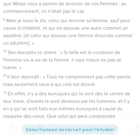
que Moïse vous a permis de divorcer de vos femmes ; au
commencement, ce n’était pas le cas.
9
Mais je vous le dis, celui qui renvoie sa femme, sauf pour
cause d’infidélité, et qui en épouse une autre commet un
adultère, [et celui qui épouse une femme divorcée commet
un adultère]. »
10
Ses disciples lui dirent : « Si telle est la condition de
l'homme vis-à-vis de la femme, il vaut mieux ne pas se
marier. »
11
Il leur répondit : « Tous ne comprennent pas cette parole,
mais seulement ceux à qui cela est donné.
12
En effet, il y a des eunuques qui le sont dès le ventre de
leur mère, d'autres le sont devenus par les hommes, et il y
en a qui se sont faits eux-mêmes eunuques à cause du
royaume des cieux. Que celui qui peut comprendre
comprenne. »
Contenus
Versions
Commentaires
Strong
Dictionnaire
Jésus bénit des enfants