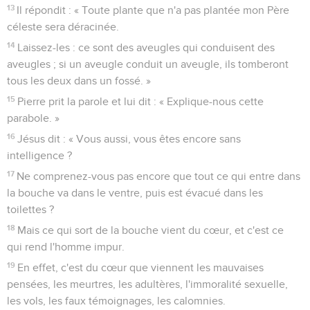
13
Il répondit : « Toute plante que n'a pas plantée mon Père
céleste sera déracinée.
14
Laissez-les : ce sont des aveugles qui conduisent des
aveugles ; si un aveugle conduit un aveugle, ils tomberont
tous les deux dans un fossé. »
15
Pierre prit la parole et lui dit : « Explique-nous cette
parabole. »
16
Jésus dit : « Vous aussi, vous êtes encore sans
intelligence ?
17
Ne comprenez-vous pas encore que tout ce qui entre dans
la bouche va dans le ventre, puis est évacué dans les
toilettes ?
18
Mais ce qui sort de la bouche vient du cœur, et c'est ce
qui rend l'homme impur.
19
En effet, c'est du cœur que viennent les mauvaises
pensées, les meurtres, les adultères, l'immoralité sexuelle,
les vols, les faux témoignages, les calomnies.