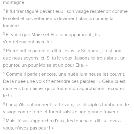
montagne.
2
Il fut transfiguré devant eux ; son visage resplendit comme
le soleil et ses vêtements devinrent blancs comme la
lumière.
3
Et voici que Moïse et Elie leur apparurent ; ils
s'entretenaient avec lui.
4
Pierre prit la parole et dit à Jésus : « Seigneur, il est bon
que nous soyons ici. Si tu le veux, faisons ici trois abris : un
pour toi, un pour Moïse et un pour Elie. »
5
Comme il parlait encore, une nuée lumineuse les couvrit.
De la nuée une voix fit entendre ces paroles : « Celui-ci est
mon Fils bien-aimé, qui a toute mon approbation : écoutez-
le ! »
6
Lorsqu'ils entendirent cette voix, les disciples tombèrent le
visage contre terre et furent saisis d'une grande frayeur.
7
Mais Jésus s'approcha d'eux, les toucha et dit : « Levez-
vous, n'ayez pas peur ! »