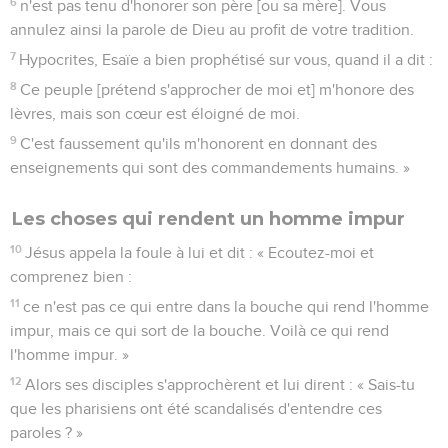
6
n'est pas tenu d'honorer son père [ou sa mère]. Vous
annulez ainsi la parole de Dieu au profit de votre tradition.
7
Hypocrites, Esaïe a bien prophétisé sur vous, quand il a dit :
8
Ce peuple [prétend s'approcher de moi et] m'honore des
lèvres, mais son cœur est éloigné de moi.
9
C'est faussement qu'ils m'honorent en donnant des
enseignements qui sont des commandements humains. »
Les choses qui rendent un homme impur
10
Jésus appela la foule à lui et dit : « Ecoutez-moi et
comprenez bien :
11
ce n'est pas ce qui entre dans la bouche qui rend l'homme
impur, mais ce qui sort de la bouche. Voilà ce qui rend
l'homme impur. »
12
Alors ses disciples s'approchèrent et lui dirent : « Sais-tu
que les pharisiens ont été scandalisés d'entendre ces
paroles ? »