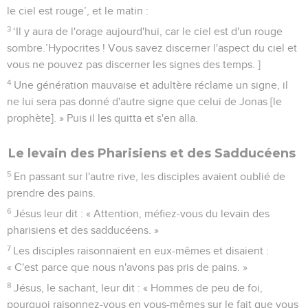
le ciel est rouge’, et le matin :
3
‘Il y aura de l'orage aujourd'hui, car le ciel est d'un rouge
sombre.’Hypocrites ! Vous savez discerner l'aspect du ciel et
vous ne pouvez pas discerner les signes des temps. ]
4
Une génération mauvaise et adultère réclame un signe, il
ne lui sera pas donné d'autre signe que celui de Jonas [le
prophète]. » Puis il les quitta et s'en alla.
Le levain des Pharisiens et des Sadducéens
5
En passant sur l'autre rive, les disciples avaient oublié de
prendre des pains.
6
Jésus leur dit : « Attention, méfiez-vous du levain des
pharisiens et des sadducéens. »
7
Les disciples raisonnaient en eux-mêmes et disaient :
« C'est parce que nous n'avons pas pris de pains. »
8
Jésus, le sachant, leur dit : « Hommes de peu de foi,
pourquoi raisonnez-vous en vous-mêmes sur le fait que vous