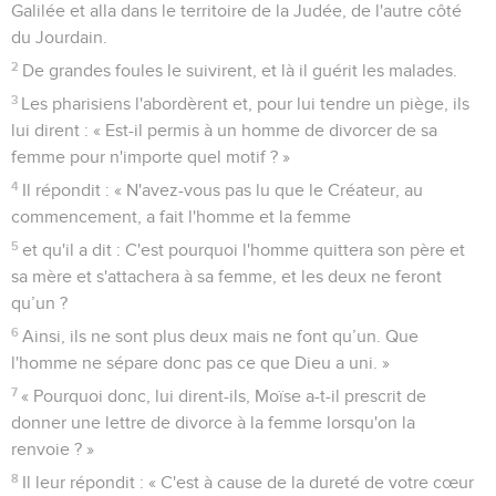
Galilée et alla dans le territoire de la Judée, de l'autre côté
du Jourdain.
2
De grandes foules le suivirent, et là il guérit les malades.
3
Les pharisiens l'abordèrent et, pour lui tendre un piège, ils
lui dirent : « Est-il permis à un homme de divorcer de sa
femme pour n'importe quel motif ? »
4
Il répondit : « N'avez-vous pas lu que le Créateur, au
commencement, a fait l'homme et la femme
5
et qu'il a dit : C'est pourquoi l'homme quittera son père et
sa mère et s'attachera à sa femme, et les deux ne feront
qu’un ?
6
Ainsi, ils ne sont plus deux mais ne font qu’un. Que
l'homme ne sépare donc pas ce que Dieu a uni. »
7
« Pourquoi donc, lui dirent-ils, Moïse a-t-il prescrit de
donner une lettre de divorce à la femme lorsqu'on la
renvoie ? »
8
Il leur répondit : « C'est à cause de la dureté de votre cœur