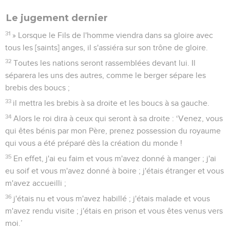
Le jugement dernier
31
» Lorsque le Fils de l'homme viendra dans sa gloire avec
tous les [saints] anges, il s'assiéra sur son trône de gloire.
32
Toutes les nations seront rassemblées devant lui. Il
séparera les uns des autres, comme le berger sépare les
brebis des boucs ;
33
il mettra les brebis à sa droite et les boucs à sa gauche.
34
Alors le roi dira à ceux qui seront à sa droite : ‘Venez, vous
qui êtes bénis par mon Père, prenez possession du royaume
qui vous a été préparé dès la création du monde !
35
En effet, j'ai eu faim et vous m'avez donné à manger ; j'ai
eu soif et vous m'avez donné à boire ; j'étais étranger et vous
m'avez accueilli ;
36
j'étais nu et vous m'avez habillé ; j'étais malade et vous
m'avez rendu visite ; j'étais en prison et vous êtes venus vers
moi.’