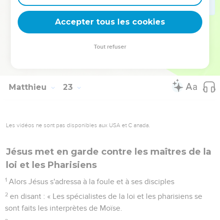
Le Seigneur a dit à mon Seigneur : ‘Assieds-toi à ma droite
jusqu'à ce que j'aie fait de tes ennemis ton marchepied’ ?
Accepter tous les cookies
45
Si donc David l'appelle Seigneur, comment peut-il être
son fils ? »
Tout refuser
46
Aucun ne put lui répondre un mot. Et, depuis ce jour,
personne n'osa plus lui poser de questions.
Matthieu
23
Les vidéos ne sont pas disponibles aux USA et C anada.
Jésus met en garde contre les maîtres de la
loi et les Pharisiens
1
Alors Jésus s'adressa à la foule et à ses disciples
2
en disant : « Les spécialistes de la loi et les pharisiens se
sont faits les interprètes de Moïse.