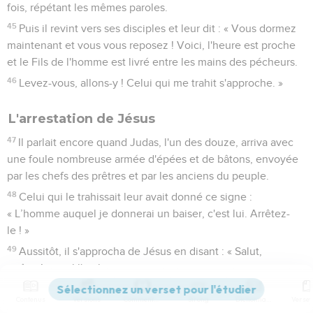
fois, répétant les mêmes paroles.
45
Puis il revint vers ses disciples et leur dit : « Vous dormez
maintenant et vous vous reposez ! Voici, l'heure est proche
et le Fils de l'homme est livré entre les mains des pécheurs.
46
Levez-vous, allons-y ! Celui qui me trahit s'approche. »
L'arrestation de Jésus
47
Il parlait encore quand Judas, l'un des douze, arriva avec
une foule nombreuse armée d'épées et de bâtons, envoyée
par les chefs des prêtres et par les anciens du peuple.
48
Celui qui le trahissait leur avait donné ce signe :
« L’homme auquel je donnerai un baiser, c'est lui. Arrêtez-
le ! »
49
Aussitôt, il s'approcha de Jésus en disant : « Salut,
maître ! », et il l'embrassa.
50
Jésus lui dit : « Mon ami, ce que tu es venu faire, fais-le. »
Contenus
Versions
Commentaires
Strong
Dictionnaire
Alors ces gens s'avancèrent, mirent la main sur Jésus et