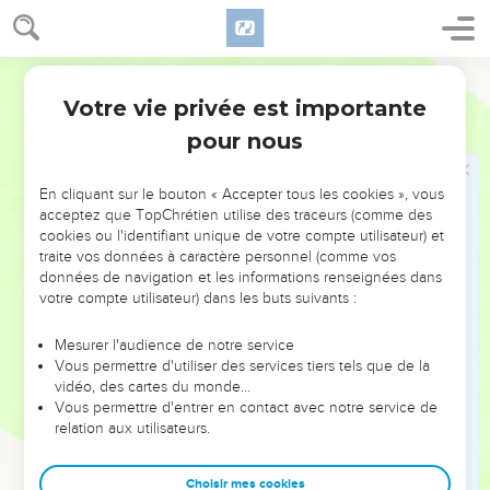
loi ? »
37
Jésus lui répondit : « Tu aimeras le Seigneur, ton Dieu, de
Segond 21
tout ton cœur, de toute ton âme et de toute ta pensée.
38
Votre vie privée est importante
C'est le premier commandement et le plus grand.
Matthieu
22
39
pour nous
Et voici le deuxième, qui lui est semblable : Tu aimeras ton
prochain comme toi-même.
En cliquant sur le bouton « Accepter tous les cookies », vous
40
De ces deux commandements dépendent toute la loi et
acceptez que TopChrétien utilise des traceurs (comme des
les prophètes. »
cookies ou l'identifiant unique de votre compte utilisateur) et
traite vos données à caractère personnel (comme vos
Le Messie et David
données de navigation et les informations renseignées dans
votre compte utilisateur) dans les buts suivants :
41
Comme les pharisiens se trouvaient rassemblés, Jésus les
interrogea
Mesurer l'audience de notre service
Vous permettre d'utiliser des services tiers tels que de la
42
en ces termes : « Que pensez-vous du Messie ? De qui
vidéo, des cartes du monde…
est-il le fils ? » Ils lui répondirent : « De David. »
Vous permettre d'entrer en contact avec notre service de
relation aux utilisateurs.
43
Et Jésus leur dit : « Comment donc David, animé par
l'Esprit, peut-il l'appeler Seigneur lorsqu'il dit :
Choisir mes cookies
44