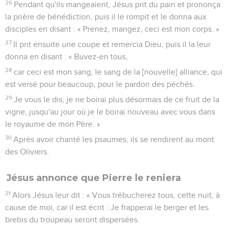
26
Pendant qu'ils mangeaient, Jésus prit du pain et prononça
la prière de bénédiction, puis il le rompit et le donna aux
disciples en disant : « Prenez, mangez, ceci est mon corps. »
27
Il prit ensuite une coupe et remercia Dieu, puis il la leur
donna en disant : « Buvez-en tous,
28
car ceci est mon sang, le sang de la [nouvelle] alliance, qui
est versé pour beaucoup, pour le pardon des péchés.
29
Je vous le dis, je ne boirai plus désormais de ce fruit de la
vigne, jusqu'au jour où je le boirai nouveau avec vous dans
le royaume de mon Père. »
30
Après avoir chanté les psaumes, ils se rendirent au mont
des Oliviers.
Jésus annonce que Pierre le reniera
31
Alors Jésus leur dit : « Vous trébucherez tous, cette nuit, à
cause de moi, car il est écrit : Je frapperai le berger et les
brebis du troupeau seront dispersées.