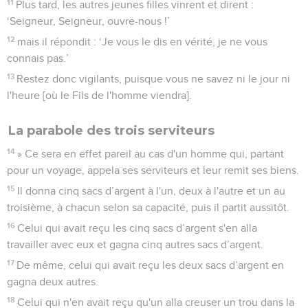
11
Plus tard, les autres jeunes filles vinrent et dirent :
‘Seigneur, Seigneur, ouvre-nous !’
12
mais il répondit : ‘Je vous le dis en vérité, je ne vous
connais pas.’
13
Restez donc vigilants, puisque vous ne savez ni le jour ni
l'heure [où le Fils de l'homme viendra].
La parabole des trois serviteurs
14
» Ce sera en effet pareil au cas d'un homme qui, partant
pour un voyage, appela ses serviteurs et leur remit ses biens.
15
Il donna cinq sacs d’argent à l'un, deux à l'autre et un au
troisième, à chacun selon sa capacité, puis il partit aussitôt.
16
Celui qui avait reçu les cinq sacs d’argent s'en alla
travailler avec eux et gagna cinq autres sacs d’argent.
17
De même, celui qui avait reçu les deux sacs d’argent en
gagna deux autres.
18
Celui qui n'en avait reçu qu'un alla creuser un trou dans la