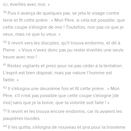
ici, éveillés avec moi. »
39
Puis il avança de quelques pas, se jeta le visage contre
terre et fit cette prière : « Mon Père, si cela est possible, que
cette coupe s'éloigne de moi ! Toutefois, non pas ce que je
veux, mais ce que tu veux. »
40
Il revint vers les disciples, qu'il trouva endormis, et dit à
Pierre : « Vous n'avez donc pas pu rester éveillés une seule
heure avec moi !
41
Restez vigilants et priez pour ne pas céder à la tentation.
L'esprit est bien disposé, mais par nature l’homme est
faible. »
42
Il s'éloigna une deuxième fois et fit cette prière : « Mon
Père, s'il n'est pas possible que cette coupe s'éloigne [de
moi] sans que je la boive, que ta volonté soit faite ! »
43
Il revint et les trouva encore endormis, car ils avaient les
paupières lourdes.
44
Il les quitta, s'éloigna de nouveau et pria pour la troisième