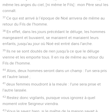
même les anges du ciel, [ni même le Fils] : mon Père seul les
connaît.
37
Ce qui est arrivé à l’époque de Noé arrivera de même au
retour du Fils de l'homme.
38
En effet, dans les jours précédant le déluge, les hommes
mangeaient et buvaient, se mariaient et mariaient leurs
enfants, jusqu'au jour où Noé est entré dans l'arche.
39
Ils ne se sont doutés de rien jusqu'à ce que le déluge
vienne et les emporte tous. Il en ira de même au retour du
Fils de l'homme.
40
Alors, deux hommes seront dans un champ : l'un sera pris
et l'autre laissé ;
41
deux femmes moudront à la meule : l'une sera prise et
l'autre laissée.
42
Restez donc vigilants, puisque vous ignorez à quel
moment votre Seigneur viendra.
43
Vous le savez bien, si le maître de la maison savait à