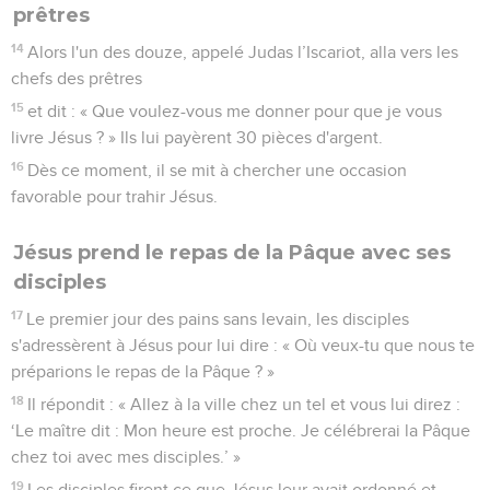
prêtres
14
Alors l'un des douze, appelé Judas l’Iscariot, alla vers les
chefs des prêtres
15
et dit : « Que voulez-vous me donner pour que je vous
livre Jésus ? » Ils lui payèrent 30 pièces d'argent.
16
Dès ce moment, il se mit à chercher une occasion
favorable pour trahir Jésus.
Jésus prend le repas de la Pâque avec ses
disciples
17
Le premier jour des pains sans levain, les disciples
s'adressèrent à Jésus pour lui dire : « Où veux-tu que nous te
préparions le repas de la Pâque ? »
18
Il répondit : « Allez à la ville chez un tel et vous lui direz :
‘Le maître dit : Mon heure est proche. Je célébrerai la Pâque
chez toi avec mes disciples.’ »
19
Les disciples firent ce que Jésus leur avait ordonné et