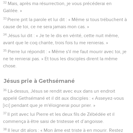
32
Mais, après ma résurrection, je vous précéderai en
Galilée. »
33
Pierre prit la parole et lui dit : « Même si tous trébuchent à
cause de toi, ce ne sera jamais mon cas. »
34
Jésus lui dit : « Je te le dis en vérité, cette nuit même,
avant que le coq chante, trois fois tu me renieras. »
35
Pierre lui répondit : « Même s'il me faut mourir avec toi, je
ne te renierai pas. » Et tous les disciples dirent la même
chose.
Jésus prie à Gethsémané
36
Là-dessus, Jésus se rendit avec eux dans un endroit
appelé Gethsémané et il dit aux disciples : « Asseyez-vous
[ici] pendant que je m'éloignerai pour prier. »
37
Il prit avec lui Pierre et les deux fils de Zébédée et il
commença à être saisi de tristesse et d’angoisse.
38
Il leur dit alors : « Mon âme est triste à en mourir. Restez