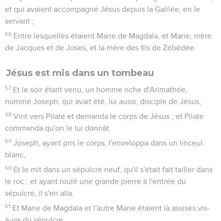
et qui avaient accompagné Jésus depuis la Galilée, en le
servant ;
56
Entre lesquelles étaient Marie de Magdala, et Marie, mère
de Jacques et de Joses, et la mère des fils de Zébédée.
Jésus est mis dans un tombeau
57
Et le soir étant venu, un homme riche d'Arimathée,
nommé Joseph, qui avait été, lui aussi, disciple de Jésus,
58
Vint vers Pilate et demanda le corps de Jésus ; et Pilate
commanda qu'on le lui donnât.
59
Joseph, ayant pris le corps, l'enveloppa dans un linceul
blanc,
60
Et le mit dans un sépulcre neuf, qu'il s'était fait tailler dans
le roc ; et ayant roulé une grande pierre à l'entrée du
sépulcre, il s'en alla.
61
Et Marie de Magdala et l'autre Marie étaient là assises vis-
à-vis du sépulcre.