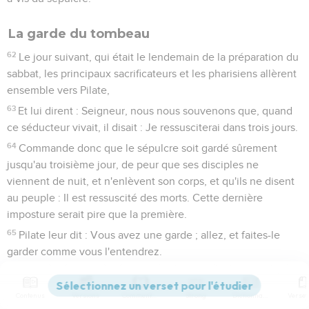
La garde du tombeau
62
Le jour suivant, qui était le lendemain de la préparation du
sabbat, les principaux sacrificateurs et les pharisiens allèrent
ensemble vers Pilate,
63
Et lui dirent : Seigneur, nous nous souvenons que, quand
ce séducteur vivait, il disait : Je ressusciterai dans trois jours.
64
Commande donc que le sépulcre soit gardé sûrement
jusqu'au troisième jour, de peur que ses disciples ne
viennent de nuit, et n'enlèvent son corps, et qu'ils ne disent
au peuple : Il est ressuscité des morts. Cette dernière
imposture serait pire que la première.
65
Pilate leur dit : Vous avez une garde ; allez, et faites-le
garder comme vous l'entendrez.
66
S'en étant donc allés, ils s'assurèrent du sépulcre, en
scellant la pierre, et en y mettant la garde.
Contenus
Versions
Commentaires
Strong
Dictionnaire