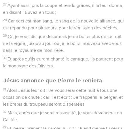
27
Ayant aussi pris la coupe et rendu grâces, il la leur donna,
en disant : Buvez-en tous ;
28
Car ceci est mon sang, le sang de la nouvelle alliance, qui
est répandu pour plusieurs, pour la rémission des péchés.
29
Or, je vous dis que désormais je ne boirai plus de ce fruit
de la vigne, jusqu'au jour où je le boirai nouveau avec vous
dans le royaume de mon Père.
30
Et après qu'ils eurent chanté le cantique, ils partirent pour
la montagne des Oliviers.
Jésus annonce que Pierre le reniera
31
Alors Jésus leur dit : Je vous serai cette nuit à tous une
occasion de chute ; car il est écrit : Je frapperai le berger, et
les brebis du troupeau seront dispersées.
32
Mais, après que je serai ressuscité, je vous devancerai en
Galilée.
33
Et Pierre, prenant la parole, lui dit : Quand même tu serais