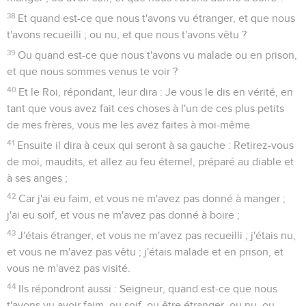
38
Et quand est-ce que nous t'avons vu étranger, et que nous
t'avons recueilli ; ou nu, et que nous t'avons vêtu ?
39
Ou quand est-ce que nous t'avons vu malade ou en prison,
et que nous sommes venus te voir ?
40
Et le Roi, répondant, leur dira : Je vous le dis en vérité, en
tant que vous avez fait ces choses à l'un de ces plus petits
de mes frères, vous me les avez faites à moi-même.
41
Ensuite il dira à ceux qui seront à sa gauche : Retirez-vous
de moi, maudits, et allez au feu éternel, préparé au diable et
à ses anges ;
42
Car j'ai eu faim, et vous ne m'avez pas donné à manger ;
j'ai eu soif, et vous ne m'avez pas donné à boire ;
43
J'étais étranger, et vous ne m'avez pas recueilli ; j'étais nu,
et vous ne m'avez pas vêtu ; j'étais malade et en prison, et
vous ne m'avez pas visité.
44
Ils répondront aussi : Seigneur, quand est-ce que nous
t'avons vu avoir faim, ou soif, ou être étranger, ou nu, ou