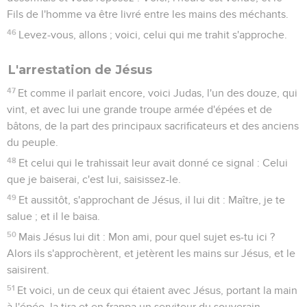
Fils de l'homme va être livré entre les mains des méchants.
46
Levez-vous, allons ; voici, celui qui me trahit s'approche.
L'arrestation de Jésus
47
Et comme il parlait encore, voici Judas, l'un des douze, qui
vint, et avec lui une grande troupe armée d'épées et de
bâtons, de la part des principaux sacrificateurs et des anciens
du peuple.
48
Et celui qui le trahissait leur avait donné ce signal : Celui
que je baiserai, c'est lui, saisissez-le.
49
Et aussitôt, s'approchant de Jésus, il lui dit : Maître, je te
salue ; et il le baisa.
50
Mais Jésus lui dit : Mon ami, pour quel sujet es-tu ici ?
Alors ils s'approchèrent, et jetèrent les mains sur Jésus, et le
saisirent.
51
Et voici, un de ceux qui étaient avec Jésus, portant la main
à l'épée, la tira et en frappa un serviteur du souverain