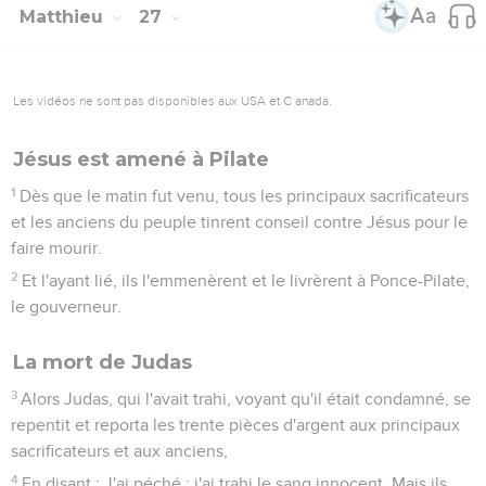
Matthieu
27
Les vidéos ne sont pas disponibles aux USA et C anada.
Jésus est amené à Pilate
1
Dès que le matin fut venu, tous les principaux sacrificateurs
et les anciens du peuple tinrent conseil contre Jésus pour le
faire mourir.
2
Et l'ayant lié, ils l'emmenèrent et le livrèrent à Ponce-Pilate,
le gouverneur.
La mort de Judas
3
Alors Judas, qui l'avait trahi, voyant qu'il était condamné, se
repentit et reporta les trente pièces d'argent aux principaux
sacrificateurs et aux anciens,
4
En disant : J'ai péché ; j'ai trahi le sang innocent. Mais ils