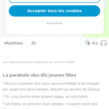
Et qu'il se mette à battre ses compagnons de service, et à
manger et à boire avec des ivrognes ;
Accepter tous les cookies
50
Le maître de ce serviteur-là viendra au jour qu'il n'attend
pas, et à l'heure qu'il ne sait pas ;
Tout refuser
51
Et il le séparera, et il lui donnera sa part avec les
hypocrites ; là seront les pleurs et les grincements de dents.
Matthieu
25
Les vidéos ne sont pas disponibles aux USA et C anada.
La parabole des dix jeunes filles
1
Alors le royaume des cieux sera semblable à dix vierges
qui, ayant pris leurs lampes, allèrent au-devant de l'époux.
2
Or, cinq d'entre elles étaient sages, et cinq folles.
3
Les folles, en prenant leurs lampes, n'avaient point pris