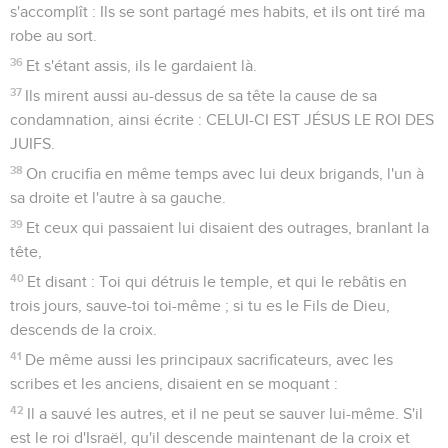
s'accomplît : Ils se sont partagé mes habits, et ils ont tiré ma
robe au sort.
36
Et s'étant assis, ils le gardaient là.
37
Ils mirent aussi au-dessus de sa tête la cause de sa
condamnation, ainsi écrite : CELUI-CI EST JÉSUS LE ROI DES
JUIFS.
38
On crucifia en même temps avec lui deux brigands, l'un à
sa droite et l'autre à sa gauche.
39
Et ceux qui passaient lui disaient des outrages, branlant la
tête,
40
Et disant : Toi qui détruis le temple, et qui le rebâtis en
trois jours, sauve-toi toi-même ; si tu es le Fils de Dieu,
descends de la croix.
41
De même aussi les principaux sacrificateurs, avec les
scribes et les anciens, disaient en se moquant :
42
Il a sauvé les autres, et il ne peut se sauver lui-même. S'il
est le roi d'Israël, qu'il descende maintenant de la croix et