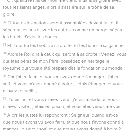
Or, quand le Fils de l'homme viendra dans sa gloire avec
tous les saints anges, alors il s'assiéra sur le trône de sa
gloire.
32
Et toutes les nations seront assemblées devant lui, et il
séparera les uns d'avec les autres, comme un berger sépare
les brebis d'avec les boucs.
33
Et il mettra les brebis à sa droite, et les boucs à sa gauche.
34
Alors le Roi dira à ceux qui seront à sa droite : Venez, vous
qui êtes bénis de mon Père, possédez en héritage le
royaume qui vous a été préparé dès la fondation du monde ;
35
Car j'ai eu faim, et vous m'avez donné à manger ; j'ai eu
soif, et vous m'avez donné à boire ; j'étais étranger, et vous
m'avez recueilli ;
36
J'étais nu, et vous m'avez vêtu ; j'étais malade, et vous
m'avez visité ; j'étais en prison, et vous êtes venus me voir.
37
Alors les justes lui répondront : Seigneur, quand est-ce
que nous t'avons vu avoir faim, et que nous t'avons donné à
manger ; ou avoir soif, et que nous t'avons donné à boire ?