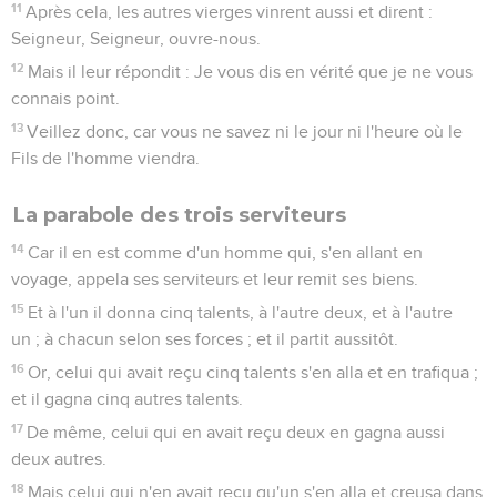
11
Après cela, les autres vierges vinrent aussi et dirent :
Seigneur, Seigneur, ouvre-nous.
12
Mais il leur répondit : Je vous dis en vérité que je ne vous
connais point.
13
Veillez donc, car vous ne savez ni le jour ni l'heure où le
Fils de l'homme viendra.
La parabole des trois serviteurs
14
Car il en est comme d'un homme qui, s'en allant en
voyage, appela ses serviteurs et leur remit ses biens.
15
Et à l'un il donna cinq talents, à l'autre deux, et à l'autre
un ; à chacun selon ses forces ; et il partit aussitôt.
16
Or, celui qui avait reçu cinq talents s'en alla et en trafiqua ;
et il gagna cinq autres talents.
17
De même, celui qui en avait reçu deux en gagna aussi
deux autres.
18
Mais celui qui n'en avait reçu qu'un s'en alla et creusa dans