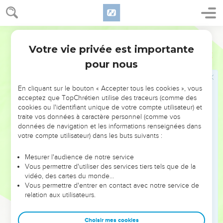
Seigneur viendra.
43
Or, considérez ceci, que si un père de famille était averti à
Ostervald
quelle veille de la nuit le larron viendra, il veillerait et ne
Votre vie privée est importante
laisserait pas percer sa maison.
Matthieu
24
44
pour nous
C'est pourquoi vous aussi tenez-vous prêts ; car le Fils de
l'homme viendra à l'heure que vous ne pensez pas.
En cliquant sur le bouton « Accepter tous les cookies », vous
acceptez que TopChrétien utilise des traceurs (comme des
Le serviteur fidèle et le serviteur infidèle
cookies ou l'identifiant unique de votre compte utilisateur) et
45
traite vos données à caractère personnel (comme vos
Quel est donc le serviteur fidèle et prudent que son maître
données de navigation et les informations renseignées dans
a établi sur ses domestiques, pour leur donner la nourriture
votre compte utilisateur) dans les buts suivants :
au temps marqué ?
46
Heureux ce serviteur que son maître trouvera faisant ainsi,
Mesurer l'audience de notre service
Vous permettre d'utiliser des services tiers tels que de la
quand il arrivera.
vidéo, des cartes du monde…
47
Je vous dis en vérité, qu'il l'établira sur tous ses biens.
Vous permettre d'entrer en contact avec notre service de
relation aux utilisateurs.
48
Mais si c'est un méchant serviteur, qui dise en son cour :
Mon maître tarde à venir ;
Choisir mes cookies
49