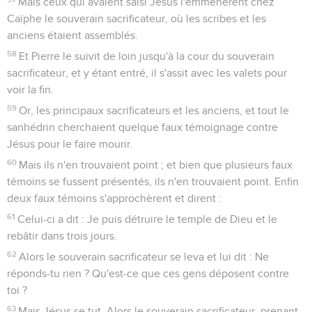
Mais ceux qui avaient saisi Jésus l'emmenèrent chez
Caïphe le souverain sacrificateur, où les scribes et les
anciens étaient assemblés.
58
Et Pierre le suivit de loin jusqu'à la cour du souverain
sacrificateur, et y étant entré, il s'assit avec les valets pour
voir la fin.
59
Or, les principaux sacrificateurs et les anciens, et tout le
sanhédrin cherchaient quelque faux témoignage contre
Jésus pour le faire mourir.
60
Mais ils n'en trouvaient point ; et bien que plusieurs faux
témoins se fussent présentés, ils n'en trouvaient point. Enfin
deux faux témoins s'approchèrent et dirent :
61
Celui-ci a dit : Je puis détruire le temple de Dieu et le
rebâtir dans trois jours.
62
Alors le souverain sacrificateur se leva et lui dit : Ne
réponds-tu rien ? Qu'est-ce que ces gens déposent contre
toi ?
63
Mais Jésus se tut. Alors le souverain sacrificateur, prenant