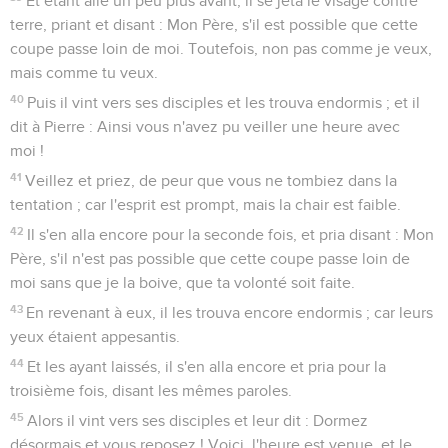
Et étant allé un peu plus avant, il se jeta le visage contre
terre, priant et disant : Mon Père, s'il est possible que cette
coupe passe loin de moi. Toutefois, non pas comme je veux,
mais comme tu veux.
40
Puis il vint vers ses disciples et les trouva endormis ; et il
dit à Pierre : Ainsi vous n'avez pu veiller une heure avec
moi !
41
Veillez et priez, de peur que vous ne tombiez dans la
tentation ; car l'esprit est prompt, mais la chair est faible.
42
Il s'en alla encore pour la seconde fois, et pria disant : Mon
Père, s'il n'est pas possible que cette coupe passe loin de
moi sans que je la boive, que ta volonté soit faite.
43
En revenant à eux, il les trouva encore endormis ; car leurs
yeux étaient appesantis.
44
Et les ayant laissés, il s'en alla encore et pria pour la
troisième fois, disant les mêmes paroles.
45
Alors il vint vers ses disciples et leur dit : Dormez
désormais et vous reposez ! Voici, l'heure est venue, et le