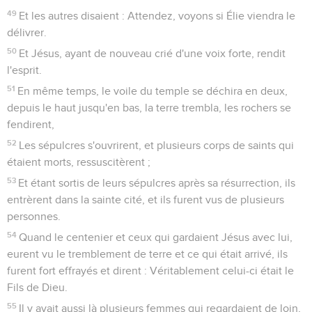
49
Et les autres disaient : Attendez, voyons si Élie viendra le
délivrer.
50
Et Jésus, ayant de nouveau crié d'une voix forte, rendit
l'esprit.
51
En même temps, le voile du temple se déchira en deux,
depuis le haut jusqu'en bas, la terre trembla, les rochers se
fendirent,
52
Les sépulcres s'ouvrirent, et plusieurs corps de saints qui
étaient morts, ressuscitèrent ;
53
Et étant sortis de leurs sépulcres après sa résurrection, ils
entrèrent dans la sainte cité, et ils furent vus de plusieurs
personnes.
54
Quand le centenier et ceux qui gardaient Jésus avec lui,
eurent vu le tremblement de terre et ce qui était arrivé, ils
furent fort effrayés et dirent : Véritablement celui-ci était le
Fils de Dieu.
55
Il y avait aussi là plusieurs femmes qui regardaient de loin,