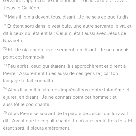
servante s'approcha de lui et lui dit : Toi aussi tu étais avec
Jésus le Galiléen.
70
Mais il le nia devant tous, disant : Je ne sais ce que tu dis.
71
Et étant sorti dans le vestibule, une autre servante le vit, et
dit à ceux qui étaient là : Celui-ci était aussi avec Jésus de
Nazareth.
72
Et il le nia encore avec serment, en disant : Je ne connais
point cet homme-là.
73
Peu après, ceux qui étaient là s'approchèrent et dirent à
Pierre : Assurément tu es aussi de ces gens-là ; car ton
langage te fait connaître.
74
Alors il se mit à faire des imprécations contre lui-même et
à jurer, en disant : Je ne connais point cet homme ; et
aussitôt le coq chanta.
75
Alors Pierre se souvint de la parole de Jésus, qui lui avait
dit : Avant que le coq ait chanté, tu m'auras renié trois fois. Et
étant sorti, il pleura amèrement.