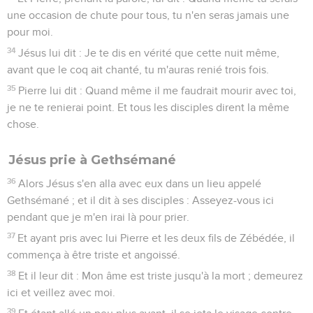
une occasion de chute pour tous, tu n'en seras jamais une
pour moi.
34
Jésus lui dit : Je te dis en vérité que cette nuit même,
avant que le coq ait chanté, tu m'auras renié trois fois.
35
Pierre lui dit : Quand même il me faudrait mourir avec toi,
je ne te renierai point. Et tous les disciples dirent la même
chose.
Jésus prie à Gethsémané
36
Alors Jésus s'en alla avec eux dans un lieu appelé
Gethsémané ; et il dit à ses disciples : Asseyez-vous ici
pendant que je m'en irai là pour prier.
37
Et ayant pris avec lui Pierre et les deux fils de Zébédée, il
commença à être triste et angoissé.
38
Et il leur dit : Mon âme est triste jusqu'à la mort ; demeurez
ici et veillez avec moi.
39