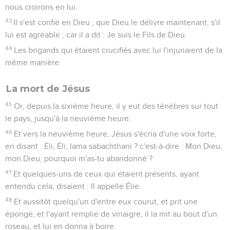
nous croirons en lui.
43
Il s'est confié en Dieu ; que Dieu le délivre maintenant, s'il
lui est agréable ; car il a dit : Je suis le Fils de Dieu.
44
Les brigands qui étaient crucifiés avec lui l'injuriaient de la
même manière.
La mort de Jésus
45
Or, depuis la sixième heure, il y eut des ténèbres sur tout
le pays, jusqu'à la neuvième heure.
46
Et vers la neuvième heure, Jésus s'écria d'une voix forte,
en disant : Éli, Éli, lama sabachthani ? c'est-à-dire : Mon Dieu,
mon Dieu, pourquoi m'as-tu abandonné ?
47
Et quelques-uns de ceux qui étaient présents, ayant
entendu cela, disaient : Il appelle Élie.
48
Et aussitôt quelqu'un d'entre eux courut, et prit une
éponge, et l'ayant remplie de vinaigre, il la mit au bout d'un
roseau, et lui en donna à boire.