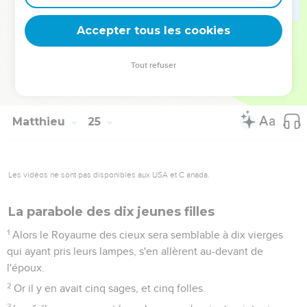
Et qu'il se mette à battre ses compagnons de service, et à
manger et à boire avec les ivrognes ;
Accepter tous les cookies
50
Le maître de ce serviteur viendra au jour qu'il ne l'attend
point, et à l'heure qu'il ne sait point.
Tout refuser
51
Et il le séparera, et le mettra au rang des hypocrites ; là il y
aura des pleurs et des grincements de dents.
Matthieu
25
Les vidéos ne sont pas disponibles aux USA et C anada.
La parabole des dix jeunes filles
1
Alors le Royaume des cieux sera semblable à dix vierges
qui ayant pris leurs lampes, s'en allèrent au-devant de
l'époux.
2
Or il y en avait cinq sages, et cinq folles.
3