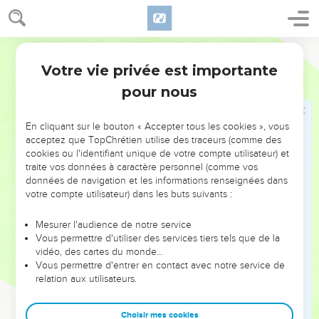
votre Seigneur doit venir.
43
Mais sachez ceci, que si un père de famille savait à quelle
Martin
veille de la nuit le larron doit venir, il veillerait, et ne
Votre vie privée est importante
laisserait point percer sa maison.
Matthieu
24
44
pour nous
C'est pourquoi, vous aussi tenez-vous prêts ; car le Fils de
l'homme viendra à l'heure que vous n'y penserez point.
En cliquant sur le bouton « Accepter tous les cookies », vous
acceptez que TopChrétien utilise des traceurs (comme des
Le serviteur fidèle et le serviteur infidèle
cookies ou l'identifiant unique de votre compte utilisateur) et
45
traite vos données à caractère personnel (comme vos
Qui est donc le serviteur fidèle et prudent, que son maître
données de navigation et les informations renseignées dans
a établi sur tous ses serviteurs, pour leur donner la nourriture
votre compte utilisateur) dans les buts suivants :
dans le temps qu'il faut ?
46
Bienheureux est ce serviteur que son maître en arrivant
Mesurer l'audience de notre service
Vous permettre d'utiliser des services tiers tels que de la
trouvera agir de cette manière.
vidéo, des cartes du monde…
47
En vérité je vous dis, qu'il l'établira sur tous ses biens.
Vous permettre d'entrer en contact avec notre service de
relation aux utilisateurs.
48
Mais si c'est un méchant serviteur, qui dise en soi-même :
mon maître tarde à venir ;
Choisir mes cookies
49