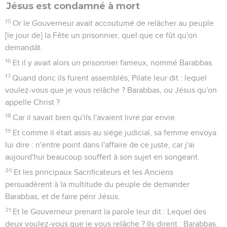
Jésus est condamné à mort
15
Or le Gouverneur avait accoutumé de relâcher au peuple
[le jour de] la Fête un prisonnier, quel que ce fût qu'on
demandât.
16
Et il y avait alors un prisonnier fameux, nommé Barabbas.
17
Quand donc ils furent assemblés, Pilate leur dit : lequel
voulez-vous que je vous relâche ? Barabbas, ou Jésus qu'on
appelle Christ ?
18
Car il savait bien qu'ils l'avaient livré par envie.
19
Et comme il était assis au siége judicial, sa femme envoya
lui dire : n'entre point dans l'affaire de ce juste, car j'ai
aujourd'hui beaucoup souffert à son sujet en songeant.
20
Et les principaux Sacrificateurs et les Anciens
persuadèrent à la multitude du peuple de demander
Barabbas, et de faire périr Jésus.
21
Et le Gouverneur prenant la parole leur dit : Lequel des
deux voulez-vous que je vous relâche ? Ils dirent : Barabbas.