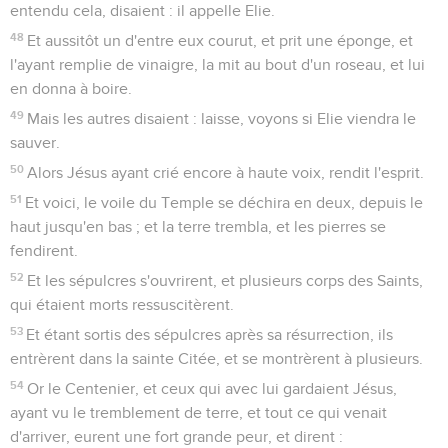
entendu cela, disaient : il appelle Elie.
48
Et aussitôt un d'entre eux courut, et prit une éponge, et
l'ayant remplie de vinaigre, la mit au bout d'un roseau, et lui
en donna à boire.
49
Mais les autres disaient : laisse, voyons si Elie viendra le
sauver.
50
Alors Jésus ayant crié encore à haute voix, rendit l'esprit.
51
Et voici, le voile du Temple se déchira en deux, depuis le
haut jusqu'en bas ; et la terre trembla, et les pierres se
fendirent.
52
Et les sépulcres s'ouvrirent, et plusieurs corps des Saints,
qui étaient morts ressuscitèrent.
53
Et étant sortis des sépulcres après sa résurrection, ils
entrèrent dans la sainte Citée, et se montrèrent à plusieurs.
54
Or le Centenier, et ceux qui avec lui gardaient Jésus,
ayant vu le tremblement de terre, et tout ce qui venait
d'arriver, eurent une fort grande peur, et dirent :