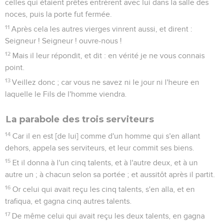
celles qui étaient prêtes entrèrent avec lui dans la salle des
noces, puis la porte fut fermée.
11
Après cela les autres vierges vinrent aussi, et dirent :
Seigneur ! Seigneur ! ouvre-nous !
12
Mais il leur répondit, et dit : en vérité je ne vous connais
point.
13
Veillez donc ; car vous ne savez ni le jour ni l'heure en
laquelle le Fils de l'homme viendra.
La parabole des trois serviteurs
14
Car il en est [de lui] comme d'un homme qui s'en allant
dehors, appela ses serviteurs, et leur commit ses biens.
15
Et il donna à l'un cinq talents, et à l'autre deux, et à un
autre un ; à chacun selon sa portée ; et aussitôt après il partit.
16
Or celui qui avait reçu les cinq talents, s'en alla, et en
trafiqua, et gagna cinq autres talents.
17
De même celui qui avait reçu les deux talents, en gagna