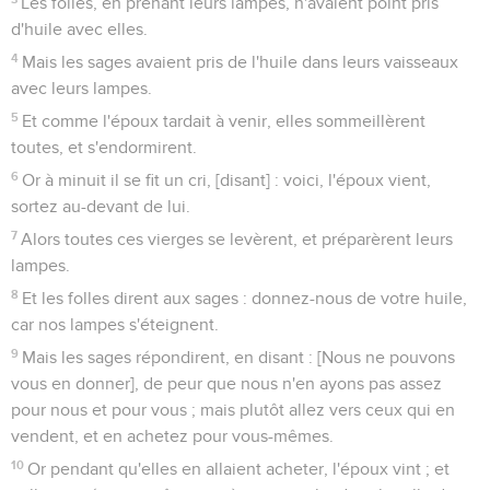
Les folles, en prenant leurs lampes, n'avaient point pris
d'huile avec elles.
4
Mais les sages avaient pris de l'huile dans leurs vaisseaux
avec leurs lampes.
5
Et comme l'époux tardait à venir, elles sommeillèrent
toutes, et s'endormirent.
6
Or à minuit il se fit un cri, [disant] : voici, l'époux vient,
sortez au-devant de lui.
7
Alors toutes ces vierges se levèrent, et préparèrent leurs
lampes.
8
Et les folles dirent aux sages : donnez-nous de votre huile,
car nos lampes s'éteignent.
9
Mais les sages répondirent, en disant : [Nous ne pouvons
vous en donner], de peur que nous n'en ayons pas assez
pour nous et pour vous ; mais plutôt allez vers ceux qui en
vendent, et en achetez pour vous-mêmes.
10
Or pendant qu'elles en allaient acheter, l'époux vint ; et