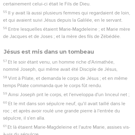
certainement celui-ci était le Fils de Dieu.
55
Il y avait là aussi plusieurs femmes qui regardaient de loin,
et qui avaient suivi Jésus depuis la Galilée, en le servant.
56
Entre lesquelles étaient Marie-Magdeleine ; et Marie mère
de Jacques et de Joses ; et la mère des fils de Zébédée.
Jésus est mis dans un tombeau
57
Et le soir étant venu, un homme riche d'Arimathée,
nommé Joseph, qui même avait été Disciple de Jésus,
58
Vint à Pilate, et demanda le corps de Jésus ; et en même
temps Pilate commanda que le corps fût rendu.
59
Ainsi Joseph prit le corps, et l'enveloppa d'un linceul net ;
60
Et le mit dans son sépulcre neuf, qu'il avait taillé dans le
roc ; et après avoir roulé une grande pierre à l'entrée du
sépulcre, il s'en alla.
61
Et là étaient Marie-Magdeleine et l'autre Marie, assises vis-
à-vis du sépulcre.