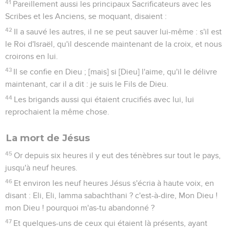
41
Pareillement aussi les principaux Sacrificateurs avec les
Scribes et les Anciens, se moquant, disaient :
42
Il a sauvé les autres, il ne se peut sauver lui-même : s'il est
le Roi d'Israël, qu'il descende maintenant de la croix, et nous
croirons en lui.
43
Il se confie en Dieu ; [mais] si [Dieu] l'aime, qu'il le délivre
maintenant, car il a dit : je suis le Fils de Dieu.
44
Les brigands aussi qui étaient crucifiés avec lui, lui
reprochaient la même chose.
La mort de Jésus
45
Or depuis six heures il y eut des ténèbres sur tout le pays,
jusqu'à neuf heures.
46
Et environ les neuf heures Jésus s'écria à haute voix, en
disant : Eli, Eli, lamma sabachthani ? c'est-à-dire, Mon Dieu !
mon Dieu ! pourquoi m'as-tu abandonné ?
47
Et quelques-uns de ceux qui étaient là présents, ayant