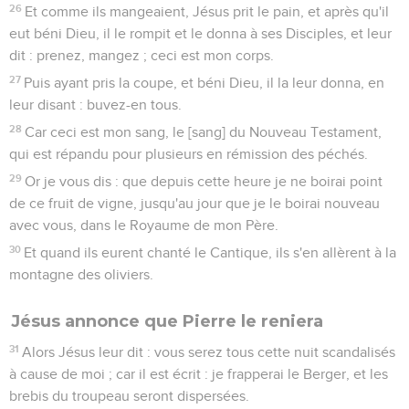
26
Et comme ils mangeaient, Jésus prit le pain, et après qu'il
eut béni Dieu, il le rompit et le donna à ses Disciples, et leur
dit : prenez, mangez ; ceci est mon corps.
27
Puis ayant pris la coupe, et béni Dieu, il la leur donna, en
leur disant : buvez-en tous.
28
Car ceci est mon sang, le [sang] du Nouveau Testament,
qui est répandu pour plusieurs en rémission des péchés.
29
Or je vous dis : que depuis cette heure je ne boirai point
de ce fruit de vigne, jusqu'au jour que je le boirai nouveau
avec vous, dans le Royaume de mon Père.
30
Et quand ils eurent chanté le Cantique, ils s'en allèrent à la
montagne des oliviers.
Jésus annonce que Pierre le reniera
31
Alors Jésus leur dit : vous serez tous cette nuit scandalisés
à cause de moi ; car il est écrit : je frapperai le Berger, et les
brebis du troupeau seront dispersées.