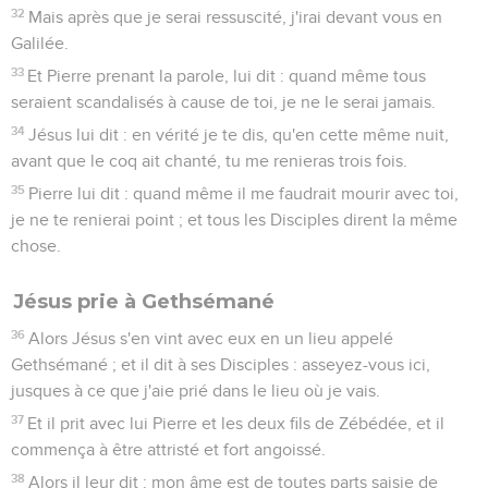
32
Mais après que je serai ressuscité, j'irai devant vous en
Galilée.
33
Et Pierre prenant la parole, lui dit : quand même tous
seraient scandalisés à cause de toi, je ne le serai jamais.
34
Jésus lui dit : en vérité je te dis, qu'en cette même nuit,
avant que le coq ait chanté, tu me renieras trois fois.
35
Pierre lui dit : quand même il me faudrait mourir avec toi,
je ne te renierai point ; et tous les Disciples dirent la même
chose.
Jésus prie à Gethsémané
36
Alors Jésus s'en vint avec eux en un lieu appelé
Gethsémané ; et il dit à ses Disciples : asseyez-vous ici,
jusques à ce que j'aie prié dans le lieu où je vais.
37
Et il prit avec lui Pierre et les deux fils de Zébédée, et il
commença à être attristé et fort angoissé.
38
Alors il leur dit : mon âme est de toutes parts saisie de