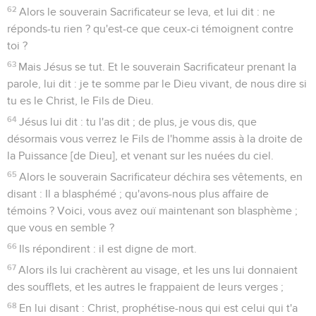
62
Alors le souverain Sacrificateur se leva, et lui dit : ne
réponds-tu rien ? qu'est-ce que ceux-ci témoignent contre
toi ?
63
Mais Jésus se tut. Et le souverain Sacrificateur prenant la
parole, lui dit : je te somme par le Dieu vivant, de nous dire si
tu es le Christ, le Fils de Dieu.
64
Jésus lui dit : tu l'as dit ; de plus, je vous dis, que
désormais vous verrez le Fils de l'homme assis à la droite de
la Puissance [de Dieu], et venant sur les nuées du ciel.
65
Alors le souverain Sacrificateur déchira ses vêtements, en
disant : Il a blasphémé ; qu'avons-nous plus affaire de
témoins ? Voici, vous avez ouï maintenant son blasphème ;
que vous en semble ?
66
Ils répondirent : il est digne de mort.
67
Alors ils lui crachèrent au visage, et les uns lui donnaient
des soufflets, et les autres le frappaient de leurs verges ;
68
En lui disant : Christ, prophétise-nous qui est celui qui t'a