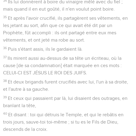
34
Ils lui donnèrent à boire du vinaigre mêlé avec du fiel ;
mais quand il en eut goûté, il n'en voulut point boire.
35
Et après l'avoir crucifié, ils partagèrent ses vêtements, en
les jetant au sort, afin que ce qui avait été dit par un
Prophète, fût accompli : ils ont partagé entre eux mes
vêtements, et ont jeté ma robe au sort.
36
Puis s'étant assis, ils le gardaient là.
37
Ils mirent aussi au-dessus de sa tête un écriteau, où la
cause [de sa condamnation] était marquée en ces mots :
CELUI-CI EST JÉSUS LE ROI DES JUIFS.
38
Et deux brigands furent crucifiés avec lui, l'un à sa droite,
et l'autre à sa gauche.
39
Et ceux qui passaient par là, lui disaient des outrages, en
branlant la tête,
40
Et disant : toi qui détruis le Temple, et qui le rebâtis en
trois jours, sauve-toi toi-même ; si tu es le Fils de Dieu,
descends de la croix.