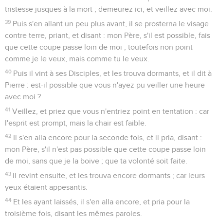
tristesse jusques à la mort ; demeurez ici, et veillez avec moi.
39
Puis s'en allant un peu plus avant, il se prosterna le visage
contre terre, priant, et disant : mon Père, s'il est possible, fais
que cette coupe passe loin de moi ; toutefois non point
comme je le veux, mais comme tu le veux.
40
Puis il vint à ses Disciples, et les trouva dormants, et il dit à
Pierre : est-il possible que vous n'ayez pu veiller une heure
avec moi ?
41
Veillez, et priez que vous n'entriez point en tentation : car
l'esprit est prompt, mais la chair est faible.
42
Il s'en alla encore pour la seconde fois, et il pria, disant :
mon Père, s'il n'est pas possible que cette coupe passe loin
de moi, sans que je la boive ; que ta volonté soit faite.
43
Il revint ensuite, et les trouva encore dormants ; car leurs
yeux étaient appesantis.
44
Et les ayant laissés, il s'en alla encore, et pria pour la
troisième fois, disant les mêmes paroles.