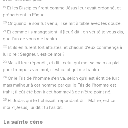
19
Et les Disciples firent comme Jésus leur avait ordonné, et
préparèrent la Pâque.
20
Or quand le soir fut venu, il se mit à table avec les douze.
21
Et comme ils mangeaient, il [leur] dit : en vérité je vous dis,
que l'un de vous me trahira.
22
Et ils en furent fort attristés, et chacun d'eux commença à
lui dire : Seigneur, est-ce moi ?
23
Mais il leur répondit, et dit : celui qui met sa main au plat
pour tremper avec moi, c'est celui qui me trahira.
24
Or le Fils de l'homme s'en va, selon qu'il est écrit de lui ;
mais malheur à cet homme par qui le Fils de l'homme est
trahi ; il eût été bon à cet homme-là de n'être point né.
25
Et Judas qui le trahissait, répondant dit : Maître, est-ce
moi ? [Jésus] lui dit : tu l'as dit.
La sainte cène