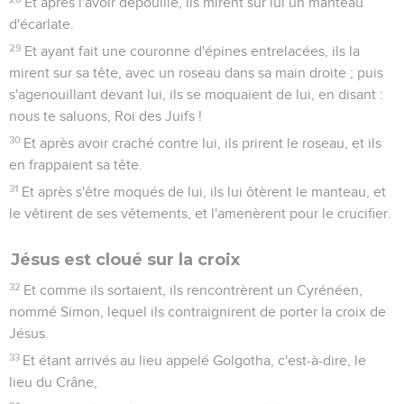
Et après l'avoir dépouillé, ils mirent sur lui un manteau
d'écarlate.
29
Et ayant fait une couronne d'épines entrelacées, ils la
mirent sur sa tête, avec un roseau dans sa main droite ; puis
s'agenouillant devant lui, ils se moquaient de lui, en disant :
nous te saluons, Roi des Juifs !
30
Et après avoir craché contre lui, ils prirent le roseau, et ils
en frappaient sa tête.
31
Et après s'être moqués de lui, ils lui ôtèrent le manteau, et
le vêtirent de ses vêtements, et l'amenèrent pour le crucifier.
Jésus est cloué sur la croix
32
Et comme ils sortaient, ils rencontrèrent un Cyrénéen,
nommé Simon, lequel ils contraignirent de porter la croix de
Jésus.
33
Et étant arrivés au lieu appelé Golgotha, c'est-à-dire, le
lieu du Crâne,