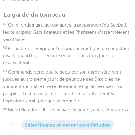
La garde du tombeau
62
Or le lendemain, qui est après la préparation [du Sabbat],
les principaux Sacrificateurs et les Pharisiens s'assemblèrent
vers Pilate,
63
Et lui dirent : Seigneur ! il nous souvient que ce séducteur
disait, quand il était encore en vie : dans trois jours je
ressusciterai.
64
Commande donc que le sépulcre soit gardé sûrement
jusques au troisième jour ; de peur que ses Disciples ne
viennent de nuit, et ne le dérobent, et qu'ils ne disent au
peuple : il est ressuscité des morts ; car cette dernière
imposture serait pire que la première.
65
Mais Pilate leur dit : vous avez la garde ; allez, et assurez-
le comme vous l'entendrez.
66
Ils s'en allèrent donc, et assurèrent le sépulcre, scellant la
Contenus
Versions
Commentaires
Strong
Dictionnaire
pierre, et y mettant des gardes.