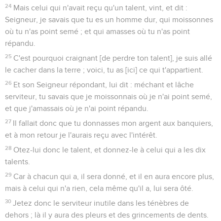
24
Mais celui qui n'avait reçu qu'un talent, vint, et dit :
Seigneur, je savais que tu es un homme dur, qui moissonnes
où tu n'as point semé ; et qui amasses où tu n'as point
répandu.
25
C'est pourquoi craignant [de perdre ton talent], je suis allé
le cacher dans la terre ; voici, tu as [ici] ce qui t'appartient.
26
Et son Seigneur répondant, lui dit : méchant et lâche
serviteur, tu savais que je moissonnais où je n'ai point semé,
et que j'amassais où je n'ai point répandu.
27
Il fallait donc que tu donnasses mon argent aux banquiers,
et à mon retour je l'aurais reçu avec l'intérêt.
28
Otez-lui donc le talent, et donnez-le à celui qui a les dix
talents.
29
Car à chacun qui a, il sera donné, et il en aura encore plus,
mais à celui qui n'a rien, cela même qu'il a, lui sera ôté.
30
Jetez donc le serviteur inutile dans les ténèbres de
dehors ; là il y aura des pleurs et des grincements de dents.