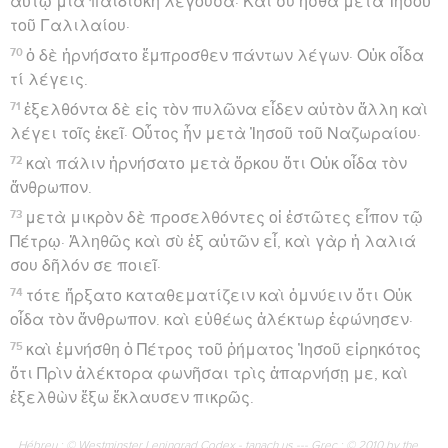
αὐτῷ μία παιδίσκη λέγουσα· Καὶ σὺ ἦσθα μετὰ Ἰησοῦ
τοῦ Γαλιλαίου·
70
ὁ δὲ ἠρνήσατο ἔμπροσθεν πάντων λέγων· Οὐκ οἶδα
τί λέγεις.
71
ἐξελθόντα δὲ εἰς τὸν πυλῶνα εἶδεν αὐτὸν ἄλλη καὶ
λέγει τοῖς ἐκεῖ· Οὗτος ἦν μετὰ Ἰησοῦ τοῦ Ναζωραίου·
72
καὶ πάλιν ἠρνήσατο μετὰ ὅρκου ὅτι Οὐκ οἶδα τὸν
ἄνθρωπον.
73
μετὰ μικρὸν δὲ προσελθόντες οἱ ἑστῶτες εἶπον τῷ
Πέτρῳ· Ἀληθῶς καὶ σὺ ἐξ αὐτῶν εἶ, καὶ γὰρ ἡ λαλιά
σου δῆλόν σε ποιεῖ·
74
τότε ἤρξατο καταθεματίζειν καὶ ὀμνύειν ὅτι Οὐκ
οἶδα τὸν ἄνθρωπον. καὶ εὐθέως ἀλέκτωρ ἐφώνησεν·
75
καὶ ἐμνήσθη ὁ Πέτρος τοῦ ῥήματος Ἰησοῦ εἰρηκότος
ὅτι Πρὶν ἀλέκτορα φωνῆσαι τρὶς ἀπαρνήσῃ με, καὶ
ἐξελθὼν ἔξω ἔκλαυσεν πικρῶς.
Hébreu : © Westminster Leningrad Codex - tanach.us --- Grec : © 2010 by the