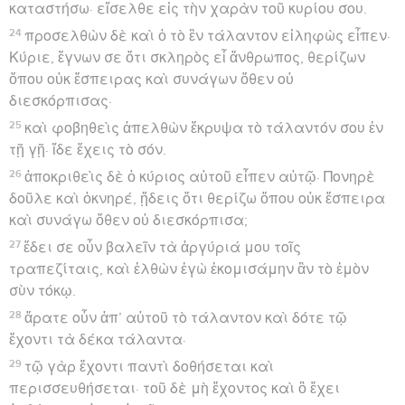
καταστήσω· εἴσελθε εἰς τὴν χαρὰν τοῦ κυρίου σου.
24
προσελθὼν δὲ καὶ ὁ τὸ ἓν τάλαντον εἰληφὼς εἶπεν·
Κύριε, ἔγνων σε ὅτι σκληρὸς εἶ ἄνθρωπος, θερίζων
ὅπου οὐκ ἔσπειρας καὶ συνάγων ὅθεν οὐ
διεσκόρπισας·
25
καὶ φοβηθεὶς ἀπελθὼν ἔκρυψα τὸ τάλαντόν σου ἐν
τῇ γῇ· ἴδε ἔχεις τὸ σόν.
26
ἀποκριθεὶς δὲ ὁ κύριος αὐτοῦ εἶπεν αὐτῷ· Πονηρὲ
δοῦλε καὶ ὀκνηρέ, ᾔδεις ὅτι θερίζω ὅπου οὐκ ἔσπειρα
καὶ συνάγω ὅθεν οὐ διεσκόρπισα;
27
ἔδει σε οὖν βαλεῖν τὰ ἀργύριά μου τοῖς
τραπεζίταις, καὶ ἐλθὼν ἐγὼ ἐκομισάμην ἂν τὸ ἐμὸν
σὺν τόκῳ.
28
ἄρατε οὖν ἀπ’ αὐτοῦ τὸ τάλαντον καὶ δότε τῷ
ἔχοντι τὰ δέκα τάλαντα·
29
τῷ γὰρ ἔχοντι παντὶ δοθήσεται καὶ
περισσευθήσεται· τοῦ δὲ μὴ ἔχοντος καὶ ὃ ἔχει