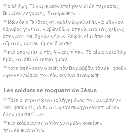
23
ὁ δὲ ἔφη· Τί γὰρ κακὸν ἐποίησεν; οἱ δὲ περισσῶς
ἔκραζον λέγοντες· Σταυρωθήτω.
24
ἰδὼν δὲ ὁ Πιλᾶτος ὅτι οὐδὲν ὠφελεῖ ἀλλὰ μᾶλλον
θόρυβος γίνεται λαβὼν ὕδωρ ἀπενίψατο τὰς χεῖρας
ἀπέναντι τοῦ ὄχλου λέγων· Ἀθῷός εἰμι ἀπὸ τοῦ
αἵματος τούτου· ὑμεῖς ὄψεσθε.
25
καὶ ἀποκριθεὶς πᾶς ὁ λαὸς εἶπεν· Τὸ αἷμα αὐτοῦ ἐφ’
ἡμᾶς καὶ ἐπὶ τὰ τέκνα ἡμῶν.
26
τότε ἀπέλυσεν αὐτοῖς τὸν Βαραββᾶν, τὸν δὲ Ἰησοῦν
φραγελλώσας παρέδωκεν ἵνα σταυρωθῇ.
Les soldats se moquent de Jésus
27
Τότε οἱ στρατιῶται τοῦ ἡγεμόνος παραλαβόντες
τὸν Ἰησοῦν εἰς τὸ πραιτώριον συνήγαγον ἐπ’ αὐτὸν
ὅλην τὴν σπεῖραν.
28
καὶ ἐκδύσαντες αὐτὸν χλαμύδα κοκκίνην
περιέθηκαν αὐτῷ,