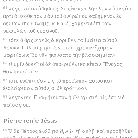
64
λέγει αὐτῷ ὁ Ἰησοῦς· Σὺ εἶπας· πλὴν λέγω ὑμῖν, ἀπ’
ἄρτι ὄψεσθε τὸν υἱὸν τοῦ ἀνθρώπου καθήμενον ἐκ
δεξιῶν τῆς δυνάμεως καὶ ἐρχόμενον ἐπὶ τῶν
νεφελῶν τοῦ οὐρανοῦ.
65
τότε ὁ ἀρχιερεὺς διέρρηξεν τὰ ἱμάτια αὐτοῦ
λέγων· Ἐβλασφήμησεν· τί ἔτι χρείαν ἔχομεν
μαρτύρων; ἴδε νῦν ἠκούσατε τὴν βλασφημίαν·
66
τί ὑμῖν δοκεῖ; οἱ δὲ ἀποκριθέντες εἶπαν· Ἔνοχος
θανάτου ἐστίν.
67
τότε ἐνέπτυσαν εἰς τὸ πρόσωπον αὐτοῦ καὶ
ἐκολάφισαν αὐτόν, οἱ δὲ ἐράπισαν
68
λέγοντες· Προφήτευσον ἡμῖν, χριστέ, τίς ἐστιν ὁ
παίσας σε;
Pierre renie Jésus
69
Ὁ δὲ Πέτρος ἐκάθητο ἔξω ἐν τῇ αὐλῇ· καὶ προσῆλθεν