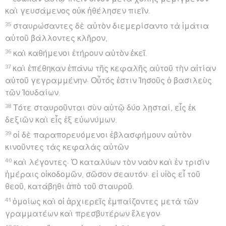
καὶ γευσάμενος οὐκ ἠθέλησεν πιεῖν.
35
σταυρώσαντες δὲ αὐτὸν διεμερίσαντο τὰ ἱμάτια
αὐτοῦ βάλλοντες κλῆρον,
36
καὶ καθήμενοι ἐτήρουν αὐτὸν ἐκεῖ.
37
καὶ ἐπέθηκαν ἐπάνω τῆς κεφαλῆς αὐτοῦ τὴν αἰτίαν
αὐτοῦ γεγραμμένην· Οὗτός ἐστιν Ἰησοῦς ὁ βασιλεὺς
τῶν Ἰουδαίων.
38
Τότε σταυροῦνται σὺν αὐτῷ δύο λῃσταί, εἷς ἐκ
δεξιῶν καὶ εἷς ἐξ εὐωνύμων.
39
οἱ δὲ παραπορευόμενοι ἐβλασφήμουν αὐτὸν
κινοῦντες τὰς κεφαλὰς αὐτῶν
40
καὶ λέγοντες· Ὁ καταλύων τὸν ναὸν καὶ ἐν τρισὶν
ἡμέραις οἰκοδομῶν, σῶσον σεαυτόν· εἰ υἱὸς εἶ τοῦ
θεοῦ, κατάβηθι ἀπὸ τοῦ σταυροῦ.
41
ὁμοίως καὶ οἱ ἀρχιερεῖς ἐμπαίζοντες μετὰ τῶν
γραμματέων καὶ πρεσβυτέρων ἔλεγον·