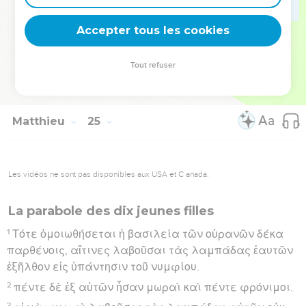
τῶν ὑποκριτῶν θήσει· ἐκεῖ ἔσται ὁ κλαυθμὸς καὶ ὁ
Accepter tous les cookies
βρυγμὸς τῶν ὀδόντων.
Hébreu : © Westminster Leningrad Codex - tanach.us --- Grec : © 2010 by the
Tout refuser
Society of Biblical Literature and Logos Bible Software - sblgnt.com
Matthieu
25
Les vidéos ne sont pas disponibles aux USA et C anada.
La parabole des dix jeunes filles
1
Τότε ὁμοιωθήσεται ἡ βασιλεία τῶν οὐρανῶν δέκα
παρθένοις, αἵτινες λαβοῦσαι τὰς λαμπάδας ἑαυτῶν
ἐξῆλθον εἰς ὑπάντησιν τοῦ νυμφίου.
2
πέντε δὲ ἐξ αὐτῶν ἦσαν μωραὶ καὶ πέντε φρόνιμοι.
3