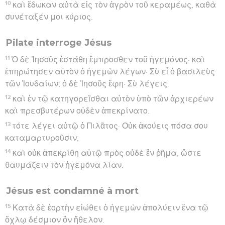
10
καὶ ἔδωκαν αὐτὰ εἰς τὸν ἀγρὸν τοῦ κεραμέως, καθὰ
συνέταξέν μοι κύριος.
Pilate interroge Jésus
11
Ὁ δὲ Ἰησοῦς ἐστάθη ἔμπροσθεν τοῦ ἡγεμόνος· καὶ
ἐπηρώτησεν αὐτὸν ὁ ἡγεμὼν λέγων· Σὺ εἶ ὁ βασιλεὺς
τῶν Ἰουδαίων; ὁ δὲ Ἰησοῦς ἔφη· Σὺ λέγεις.
12
καὶ ἐν τῷ κατηγορεῖσθαι αὐτὸν ὑπὸ τῶν ἀρχιερέων
καὶ πρεσβυτέρων οὐδὲν ἀπεκρίνατο.
13
τότε λέγει αὐτῷ ὁ Πιλᾶτος· Οὐκ ἀκούεις πόσα σου
καταμαρτυροῦσιν;
14
καὶ οὐκ ἀπεκρίθη αὐτῷ πρὸς οὐδὲ ἓν ῥῆμα, ὥστε
θαυμάζειν τὸν ἡγεμόνα λίαν.
Jésus est condamné à mort
15
Κατὰ δὲ ἑορτὴν εἰώθει ὁ ἡγεμὼν ἀπολύειν ἕνα τῷ
ὄχλῳ δέσμιον ὃν ἤθελον.