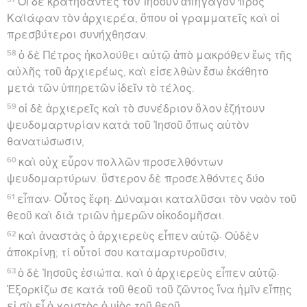
Οἱ δὲ κρατήσαντες τὸν Ἰησοῦν ἀπήγαγον πρὸς
Καϊάφαν τὸν ἀρχιερέα, ὅπου οἱ γραμματεῖς καὶ οἱ
πρεσβύτεροι συνήχθησαν.
58
ὁ δὲ Πέτρος ἠκολούθει αὐτῷ ἀπὸ μακρόθεν ἕως τῆς
αὐλῆς τοῦ ἀρχιερέως, καὶ εἰσελθὼν ἔσω ἐκάθητο
μετὰ τῶν ὑπηρετῶν ἰδεῖν τὸ τέλος.
59
οἱ δὲ ἀρχιερεῖς καὶ τὸ συνέδριον ὅλον ἐζήτουν
ψευδομαρτυρίαν κατὰ τοῦ Ἰησοῦ ὅπως αὐτὸν
θανατώσωσιν,
60
καὶ οὐχ εὗρον πολλῶν προσελθόντων
ψευδομαρτύρων. ὕστερον δὲ προσελθόντες δύο
61
εἶπαν· Οὗτος ἔφη· Δύναμαι καταλῦσαι τὸν ναὸν τοῦ
θεοῦ καὶ διὰ τριῶν ἡμερῶν οἰκοδομῆσαι.
62
καὶ ἀναστὰς ὁ ἀρχιερεὺς εἶπεν αὐτῷ· Οὐδὲν
ἀποκρίνῃ; τί οὗτοί σου καταμαρτυροῦσιν;
63
ὁ δὲ Ἰησοῦς ἐσιώπα. καὶ ὁ ἀρχιερεὺς εἶπεν αὐτῷ·
Ἐξορκίζω σε κατὰ τοῦ θεοῦ τοῦ ζῶντος ἵνα ἡμῖν εἴπῃς
εἰ σὺ εἶ ὁ χριστὸς ὁ υἱὸς τοῦ θεοῦ.