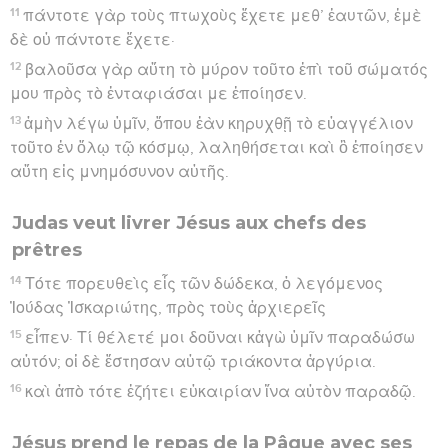
11
πάντοτε γὰρ τοὺς πτωχοὺς ἔχετε μεθ’ ἑαυτῶν, ἐμὲ
δὲ οὐ πάντοτε ἔχετε·
12
βαλοῦσα γὰρ αὕτη τὸ μύρον τοῦτο ἐπὶ τοῦ σώματός
μου πρὸς τὸ ἐνταφιάσαι με ἐποίησεν.
13
ἀμὴν λέγω ὑμῖν, ὅπου ἐὰν κηρυχθῇ τὸ εὐαγγέλιον
τοῦτο ἐν ὅλῳ τῷ κόσμῳ, λαληθήσεται καὶ ὃ ἐποίησεν
αὕτη εἰς μνημόσυνον αὐτῆς.
Judas veut livrer Jésus aux chefs des
prêtres
14
Τότε πορευθεὶς εἷς τῶν δώδεκα, ὁ λεγόμενος
Ἰούδας Ἰσκαριώτης, πρὸς τοὺς ἀρχιερεῖς
15
εἶπεν· Τί θέλετέ μοι δοῦναι κἀγὼ ὑμῖν παραδώσω
αὐτόν; οἱ δὲ ἔστησαν αὐτῷ τριάκοντα ἀργύρια.
16
καὶ ἀπὸ τότε ἐζήτει εὐκαιρίαν ἵνα αὐτὸν παραδῷ.
Jésus prend le repas de la Pâque avec ses