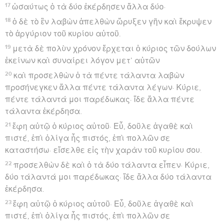
17
ὡσαύτως ὁ τὰ δύο ἐκέρδησεν ἄλλα δύο·
18
ὁ δὲ τὸ ἓν λαβὼν ἀπελθὼν ὤρυξεν γῆν καὶ ἔκρυψεν
τὸ ἀργύριον τοῦ κυρίου αὐτοῦ.
19
μετὰ δὲ πολὺν χρόνον ἔρχεται ὁ κύριος τῶν δούλων
ἐκείνων καὶ συναίρει λόγον μετ’ αὐτῶν
20
καὶ προσελθὼν ὁ τὰ πέντε τάλαντα λαβὼν
προσήνεγκεν ἄλλα πέντε τάλαντα λέγων· Κύριε,
πέντε τάλαντά μοι παρέδωκας· ἴδε ἄλλα πέντε
τάλαντα ἐκέρδησα.
21
ἔφη αὐτῷ ὁ κύριος αὐτοῦ· Εὖ, δοῦλε ἀγαθὲ καὶ
πιστέ, ἐπὶ ὀλίγα ἦς πιστός, ἐπὶ πολλῶν σε
καταστήσω· εἴσελθε εἰς τὴν χαρὰν τοῦ κυρίου σου.
22
προσελθὼν δὲ καὶ ὁ τὰ δύο τάλαντα εἶπεν· Κύριε,
δύο τάλαντά μοι παρέδωκας· ἴδε ἄλλα δύο τάλαντα
ἐκέρδησα.
23
ἔφη αὐτῷ ὁ κύριος αὐτοῦ· Εὖ, δοῦλε ἀγαθὲ καὶ
πιστέ, ἐπὶ ὀλίγα ἦς πιστός, ἐπὶ πολλῶν σε