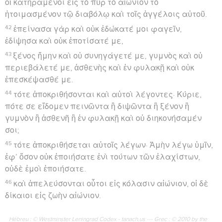
οἱ κατηραμένοι εἰς τὸ πῦρ τὸ αἰώνιον τὸ
ἡτοιμασμένον τῷ διαβόλῳ καὶ τοῖς ἀγγέλοις αὐτοῦ.
42
ἐπείνασα γὰρ καὶ οὐκ ἐδώκατέ μοι φαγεῖν,
ἐδίψησα καὶ οὐκ ἐποτίσατέ με,
43
ξένος ἤμην καὶ οὐ συνηγάγετέ με, γυμνὸς καὶ οὐ
περιεβάλετέ με, ἀσθενὴς καὶ ἐν φυλακῇ καὶ οὐκ
ἐπεσκέψασθέ με.
44
τότε ἀποκριθήσονται καὶ αὐτοὶ λέγοντες· Κύριε,
πότε σε εἴδομεν πεινῶντα ἢ διψῶντα ἢ ξένον ἢ
γυμνὸν ἢ ἀσθενῆ ἢ ἐν φυλακῇ καὶ οὐ διηκονήσαμέν
σοι;
45
τότε ἀποκριθήσεται αὐτοῖς λέγων· Ἀμὴν λέγω ὑμῖν,
ἐφ’ ὅσον οὐκ ἐποιήσατε ἑνὶ τούτων τῶν ἐλαχίστων,
οὐδὲ ἐμοὶ ἐποιήσατε.
46
καὶ ἀπελεύσονται οὗτοι εἰς κόλασιν αἰώνιον, οἱ δὲ
δίκαιοι εἰς ζωὴν αἰώνιον.
Hébreu : © Westminster Leningrad Codex - tanach.us --- Grec : © 2010 by the