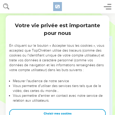
ὥρᾳ ὁ υἱὸς τοῦ ἀνθρώπου ἔρχεται.
Le serviteur fidèle et le serviteur infidèle
Hébreu / Grec - Texte original
Votre vie privée est importante
45
Τίς ἄρα ἐστὶν ὁ πιστὸς δοῦλος καὶ φρόνιμος ὃν
Matthieu
24
κατέστησεν ὁ κύριος ἐπὶ τῆς οἰκετείας αὐτοῦ τοῦ
pour nous
δοῦναι αὐτοῖς τὴν τροφὴν ἐν καιρῷ;
46
μακάριος ὁ δοῦλος ἐκεῖνος ὃν ἐλθὼν ὁ κύριος αὐτοῦ
En cliquant sur le bouton « Accepter tous les cookies », vous
acceptez que TopChrétien utilise des traceurs (comme des
εὑρήσει οὕτως ποιοῦντα·
cookies ou l'identifiant unique de votre compte utilisateur) et
47
ἀμὴν λέγω ὑμῖν ὅτι ἐπὶ πᾶσιν τοῖς ὑπάρχουσιν
traite vos données à caractère personnel (comme vos
données de navigation et les informations renseignées dans
αὐτοῦ καταστήσει αὐτόν.
votre compte utilisateur) dans les buts suivants :
48
ἐὰν δὲ εἴπῃ ὁ κακὸς δοῦλος ἐκεῖνος ἐν τῇ καρδίᾳ
αὐτοῦ· Χρονίζει μου ὁ κύριος,
Mesurer l'audience de notre service
Vous permettre d'utiliser des services tiers tels que de la
49
καὶ ἄρξηται τύπτειν τοὺς συνδούλους αὐτοῦ, ἐσθίῃ
vidéo, des cartes du monde…
δὲ καὶ πίνῃ μετὰ τῶν μεθυόντων,
Vous permettre d'entrer en contact avec notre service de
50
relation aux utilisateurs.
ἥξει ὁ κύριος τοῦ δούλου ἐκείνου ἐν ἡμέρᾳ ᾗ οὐ
προσδοκᾷ καὶ ἐν ὥρᾳ ᾗ οὐ γινώσκει,
Choisir mes cookies
51
καὶ διχοτομήσει αὐτὸν καὶ τὸ μέρος αὐτοῦ μετὰ