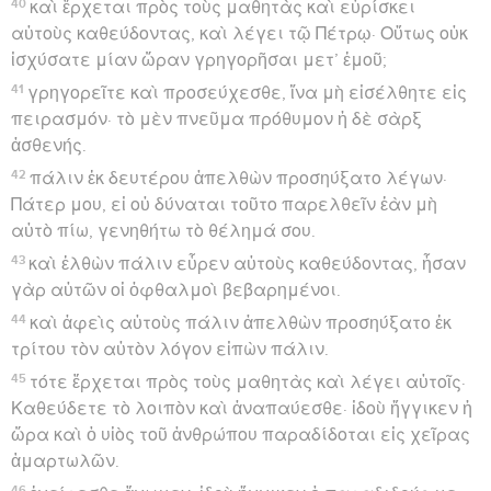
40
καὶ ἔρχεται πρὸς τοὺς μαθητὰς καὶ εὑρίσκει
αὐτοὺς καθεύδοντας, καὶ λέγει τῷ Πέτρῳ· Οὕτως οὐκ
ἰσχύσατε μίαν ὥραν γρηγορῆσαι μετ’ ἐμοῦ;
41
γρηγορεῖτε καὶ προσεύχεσθε, ἵνα μὴ εἰσέλθητε εἰς
πειρασμόν· τὸ μὲν πνεῦμα πρόθυμον ἡ δὲ σὰρξ
ἀσθενής.
42
πάλιν ἐκ δευτέρου ἀπελθὼν προσηύξατο λέγων·
Πάτερ μου, εἰ οὐ δύναται τοῦτο παρελθεῖν ἐὰν μὴ
αὐτὸ πίω, γενηθήτω τὸ θέλημά σου.
43
καὶ ἐλθὼν πάλιν εὗρεν αὐτοὺς καθεύδοντας, ἦσαν
γὰρ αὐτῶν οἱ ὀφθαλμοὶ βεβαρημένοι.
44
καὶ ἀφεὶς αὐτοὺς πάλιν ἀπελθὼν προσηύξατο ἐκ
τρίτου τὸν αὐτὸν λόγον εἰπὼν πάλιν.
45
τότε ἔρχεται πρὸς τοὺς μαθητὰς καὶ λέγει αὐτοῖς·
Καθεύδετε τὸ λοιπὸν καὶ ἀναπαύεσθε· ἰδοὺ ἤγγικεν ἡ
ὥρα καὶ ὁ υἱὸς τοῦ ἀνθρώπου παραδίδοται εἰς χεῖρας
ἁμαρτωλῶν.
46