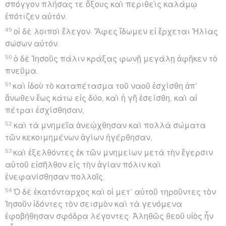
σπόγγον πλήσας τε ὄξους καὶ περιθεὶς καλάμῳ
ἐπότιζεν αὐτόν.
49
οἱ δὲ λοιποὶ ἔλεγον· Ἄφες ἴδωμεν εἰ ἔρχεται Ἠλίας
σώσων αὐτόν.
50
ὁ δὲ Ἰησοῦς πάλιν κράξας φωνῇ μεγάλῃ ἀφῆκεν τὸ
πνεῦμα.
51
καὶ ἰδοὺ τὸ καταπέτασμα τοῦ ναοῦ ἐσχίσθη ἀπ’
ἄνωθεν ἕως κάτω εἰς δύο, καὶ ἡ γῆ ἐσείσθη, καὶ αἱ
πέτραι ἐσχίσθησαν,
52
καὶ τὰ μνημεῖα ἀνεῴχθησαν καὶ πολλὰ σώματα
τῶν κεκοιμημένων ἁγίων ἠγέρθησαν,
53
καὶ ἐξελθόντες ἐκ τῶν μνημείων μετὰ τὴν ἔγερσιν
αὐτοῦ εἰσῆλθον εἰς τὴν ἁγίαν πόλιν καὶ
ἐνεφανίσθησαν πολλοῖς.
54
Ὁ δὲ ἑκατόνταρχος καὶ οἱ μετ’ αὐτοῦ τηροῦντες τὸν
Ἰησοῦν ἰδόντες τὸν σεισμὸν καὶ τὰ γενόμενα
ἐφοβήθησαν σφόδρα λέγοντες· Ἀληθῶς θεοῦ υἱὸς ἦν