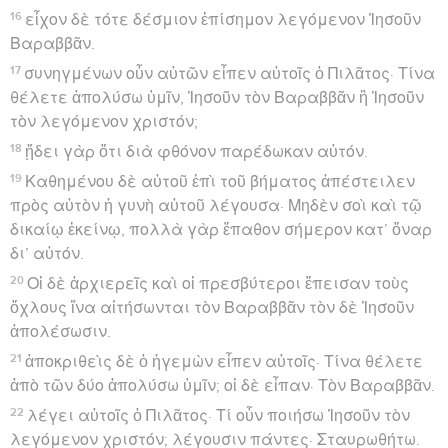
16
εἶχον δὲ τότε δέσμιον ἐπίσημον λεγόμενον Ἰησοῦν
Βαραββᾶν.
17
συνηγμένων οὖν αὐτῶν εἶπεν αὐτοῖς ὁ Πιλᾶτος· Τίνα
θέλετε ἀπολύσω ὑμῖν, Ἰησοῦν τὸν Βαραββᾶν ἢ Ἰησοῦν
τὸν λεγόμενον χριστόν;
18
ᾔδει γὰρ ὅτι διὰ φθόνον παρέδωκαν αὐτόν.
19
Καθημένου δὲ αὐτοῦ ἐπὶ τοῦ βήματος ἀπέστειλεν
πρὸς αὐτὸν ἡ γυνὴ αὐτοῦ λέγουσα· Μηδὲν σοὶ καὶ τῷ
δικαίῳ ἐκείνῳ, πολλὰ γὰρ ἔπαθον σήμερον κατ’ ὄναρ
δι’ αὐτόν.
20
Οἱ δὲ ἀρχιερεῖς καὶ οἱ πρεσβύτεροι ἔπεισαν τοὺς
ὄχλους ἵνα αἰτήσωνται τὸν Βαραββᾶν τὸν δὲ Ἰησοῦν
ἀπολέσωσιν.
21
ἀποκριθεὶς δὲ ὁ ἡγεμὼν εἶπεν αὐτοῖς· Τίνα θέλετε
ἀπὸ τῶν δύο ἀπολύσω ὑμῖν; οἱ δὲ εἶπαν· Τὸν Βαραββᾶν.
22
λέγει αὐτοῖς ὁ Πιλᾶτος· Τί οὖν ποιήσω Ἰησοῦν τὸν
λεγόμενον χριστόν; λέγουσιν πάντες· Σταυρωθήτω.