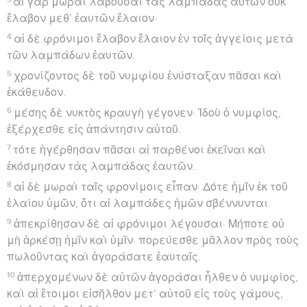
αἱ γὰρ μωραὶ λαβοῦσαι τὰς λαμπάδας αὐτῶν οὐκ
ἔλαβον μεθ’ ἑαυτῶν ἔλαιον·
4
αἱ δὲ φρόνιμοι ἔλαβον ἔλαιον ἐν τοῖς ἀγγείοις μετὰ
τῶν λαμπάδων ἑαυτῶν.
5
χρονίζοντος δὲ τοῦ νυμφίου ἐνύσταξαν πᾶσαι καὶ
ἐκάθευδον.
6
μέσης δὲ νυκτὸς κραυγὴ γέγονεν· Ἰδοὺ ὁ νυμφίος,
ἐξέρχεσθε εἰς ἀπάντησιν αὐτοῦ.
7
τότε ἠγέρθησαν πᾶσαι αἱ παρθένοι ἐκεῖναι καὶ
ἐκόσμησαν τὰς λαμπάδας ἑαυτῶν.
8
αἱ δὲ μωραὶ ταῖς φρονίμοις εἶπαν· Δότε ἡμῖν ἐκ τοῦ
ἐλαίου ὑμῶν, ὅτι αἱ λαμπάδες ἡμῶν σβέννυνται.
9
ἀπεκρίθησαν δὲ αἱ φρόνιμοι λέγουσαι· Μήποτε οὐ
μὴ ἀρκέσῃ ἡμῖν καὶ ὑμῖν· πορεύεσθε μᾶλλον πρὸς τοὺς
πωλοῦντας καὶ ἀγοράσατε ἑαυταῖς.
10
ἀπερχομένων δὲ αὐτῶν ἀγοράσαι ἦλθεν ὁ νυμφίος,
καὶ αἱ ἕτοιμοι εἰσῆλθον μετ’ αὐτοῦ εἰς τοὺς γάμους,