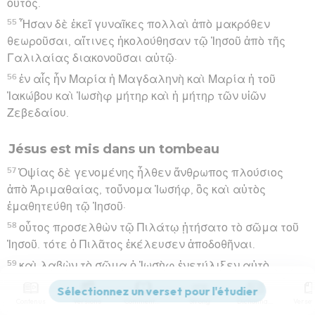
οὗτος.
55
Ἦσαν δὲ ἐκεῖ γυναῖκες πολλαὶ ἀπὸ μακρόθεν
θεωροῦσαι, αἵτινες ἠκολούθησαν τῷ Ἰησοῦ ἀπὸ τῆς
Γαλιλαίας διακονοῦσαι αὐτῷ·
56
ἐν αἷς ἦν Μαρία ἡ Μαγδαληνὴ καὶ Μαρία ἡ τοῦ
Ἰακώβου καὶ Ἰωσὴφ μήτηρ καὶ ἡ μήτηρ τῶν υἱῶν
Ζεβεδαίου.
Jésus est mis dans un tombeau
57
Ὀψίας δὲ γενομένης ἦλθεν ἄνθρωπος πλούσιος
ἀπὸ Ἁριμαθαίας, τοὔνομα Ἰωσήφ, ὃς καὶ αὐτὸς
ἐμαθητεύθη τῷ Ἰησοῦ·
58
οὗτος προσελθὼν τῷ Πιλάτῳ ᾐτήσατο τὸ σῶμα τοῦ
Ἰησοῦ. τότε ὁ Πιλᾶτος ἐκέλευσεν ἀποδοθῆναι.
59
καὶ λαβὼν τὸ σῶμα ὁ Ἰωσὴφ ἐνετύλιξεν αὐτὸ
σινδόνι καθαρᾷ,
60
Contenus
Versions
Commentaires
Strong
Dictionnaire
καὶ ἔθηκεν αὐτὸ ἐν τῷ καινῷ αὐτοῦ μνημείῳ ὃ