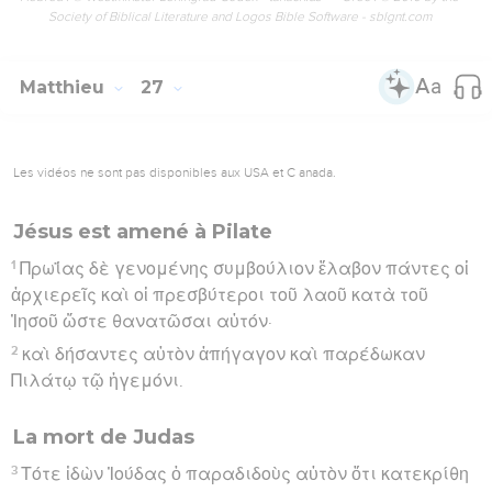
Society of Biblical Literature and Logos Bible Software - sblgnt.com
Matthieu
27
Les vidéos ne sont pas disponibles aux USA et C anada.
Jésus est amené à Pilate
1
Πρωΐας δὲ γενομένης συμβούλιον ἔλαβον πάντες οἱ
ἀρχιερεῖς καὶ οἱ πρεσβύτεροι τοῦ λαοῦ κατὰ τοῦ
Ἰησοῦ ὥστε θανατῶσαι αὐτόν·
2
καὶ δήσαντες αὐτὸν ἀπήγαγον καὶ παρέδωκαν
Πιλάτῳ τῷ ἡγεμόνι.
La mort de Judas
3
Τότε ἰδὼν Ἰούδας ὁ παραδιδοὺς αὐτὸν ὅτι κατεκρίθη