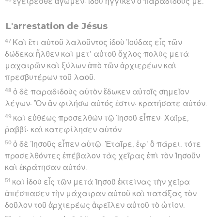
ἐγείρεσθε ἄγωμεν· ἰδοὺ ἤγγικεν ὁ παραδιδούς με.
L'arrestation de Jésus
47
Καὶ ἔτι αὐτοῦ λαλοῦντος ἰδοὺ Ἰούδας εἷς τῶν
δώδεκα ἦλθεν καὶ μετ’ αὐτοῦ ὄχλος πολὺς μετὰ
μαχαιρῶν καὶ ξύλων ἀπὸ τῶν ἀρχιερέων καὶ
πρεσβυτέρων τοῦ λαοῦ.
48
ὁ δὲ παραδιδοὺς αὐτὸν ἔδωκεν αὐτοῖς σημεῖον
λέγων· Ὃν ἂν φιλήσω αὐτός ἐστιν· κρατήσατε αὐτόν.
49
καὶ εὐθέως προσελθὼν τῷ Ἰησοῦ εἶπεν· Χαῖρε,
ῥαββί· καὶ κατεφίλησεν αὐτόν.
50
ὁ δὲ Ἰησοῦς εἶπεν αὐτῷ· Ἑταῖρε, ἐφ’ ὃ πάρει. τότε
προσελθόντες ἐπέβαλον τὰς χεῖρας ἐπὶ τὸν Ἰησοῦν
καὶ ἐκράτησαν αὐτόν.
51
καὶ ἰδοὺ εἷς τῶν μετὰ Ἰησοῦ ἐκτείνας τὴν χεῖρα
ἀπέσπασεν τὴν μάχαιραν αὐτοῦ καὶ πατάξας τὸν
δοῦλον τοῦ ἀρχιερέως ἀφεῖλεν αὐτοῦ τὸ ὠτίον.