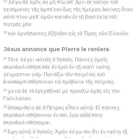
29
λέγω δὲ ὑμῖν, οὐ μὴ πίω ἀπ’ ἄρτι ἐκ τούτου τοῦ
γενήματος τῆς ἀμπέλου ἕως τῆς ἡμέρας ἐκείνης ὅταν
αὐτὸ πίνω μεθ’ ὑμῶν καινὸν ἐν τῇ βασιλείᾳ τοῦ
πατρός μου.
30
καὶ ὑμνήσαντες ἐξῆλθον εἰς τὸ Ὄρος τῶν Ἐλαιῶν.
Jésus annonce que Pierre le reniera
31
Τότε λέγει αὐτοῖς ὁ Ἰησοῦς· Πάντες ὑμεῖς
σκανδαλισθήσεσθε ἐν ἐμοὶ ἐν τῇ νυκτὶ ταύτῃ,
γέγραπται γάρ· Πατάξω τὸν ποιμένα, καὶ
διασκορπισθήσονται τὰ πρόβατα τῆς ποίμνης·
32
μετὰ δὲ τὸ ἐγερθῆναί με προάξω ὑμᾶς εἰς τὴν
Γαλιλαίαν.
33
ἀποκριθεὶς δὲ ὁ Πέτρος εἶπεν αὐτῷ· Εἰ πάντες
σκανδαλισθήσονται ἐν σοί, ἐγὼ οὐδέποτε
σκανδαλισθήσομαι.
34
ἔφη αὐτῷ ὁ Ἰησοῦς· Ἀμὴν λέγω σοι ὅτι ἐν ταύτῃ τῇ