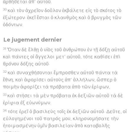
ἀρθήσεται ἀπ’ αὐτοῦ.
30
καὶ τὸν ἀχρεῖον δοῦλον ἐκβάλετε εἰς τὸ σκότος τὸ
ἐξώτερον· ἐκεῖ ἔσται ὁ κλαυθμὸς καὶ ὁ βρυγμὸς τῶν
ὀδόντων.
Le jugement dernier
31
Ὅταν δὲ ἔλθῃ ὁ υἱὸς τοῦ ἀνθρώπου ἐν τῇ δόξῃ αὐτοῦ
καὶ πάντες οἱ ἄγγελοι μετ’ αὐτοῦ, τότε καθίσει ἐπὶ
θρόνου δόξης αὐτοῦ·
32
καὶ συναχθήσονται ἔμπροσθεν αὐτοῦ πάντα τὰ
ἔθνη, καὶ ἀφορίσει αὐτοὺς ἀπ’ ἀλλήλων, ὥσπερ ὁ
ποιμὴν ἀφορίζει τὰ πρόβατα ἀπὸ τῶν ἐρίφων,
33
καὶ στήσει τὰ μὲν πρόβατα ἐκ δεξιῶν αὐτοῦ τὰ δὲ
ἐρίφια ἐξ εὐωνύμων.
34
τότε ἐρεῖ ὁ βασιλεὺς τοῖς ἐκ δεξιῶν αὐτοῦ· Δεῦτε, οἱ
εὐλογημένοι τοῦ πατρός μου, κληρονομήσατε τὴν
ἡτοιμασμένην ὑμῖν βασιλείαν ἀπὸ καταβολῆς