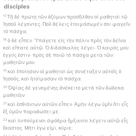
disciples
17
Τῇ δὲ πρώτῃ τῶν ἀζύμων προσῆλθον οἱ μαθηταὶ τῷ
Ἰησοῦ λέγοντες· Ποῦ θέλεις ἑτοιμάσωμέν σοι φαγεῖν
τὸ πάσχα;
18
ὁ δὲ εἶπεν· Ὑπάγετε εἰς τὴν πόλιν πρὸς τὸν δεῖνα
καὶ εἴπατε αὐτῷ· Ὁ διδάσκαλος λέγει· Ὁ καιρός μου
ἐγγύς ἐστιν· πρὸς σὲ ποιῶ τὸ πάσχα μετὰ τῶν
μαθητῶν μου.
19
καὶ ἐποίησαν οἱ μαθηταὶ ὡς συνέταξεν αὐτοῖς ὁ
Ἰησοῦς, καὶ ἡτοίμασαν τὸ πάσχα.
20
Ὀψίας δὲ γενομένης ἀνέκειτο μετὰ τῶν δώδεκα
μαθητῶν
21
καὶ ἐσθιόντων αὐτῶν εἶπεν· Ἀμὴν λέγω ὑμῖν ὅτι εἷς
ἐξ ὑμῶν παραδώσει με.
22
καὶ λυπούμενοι σφόδρα ἤρξαντο λέγειν αὐτῷ εἷς
ἕκαστος· Μήτι ἐγώ εἰμι, κύριε;
23