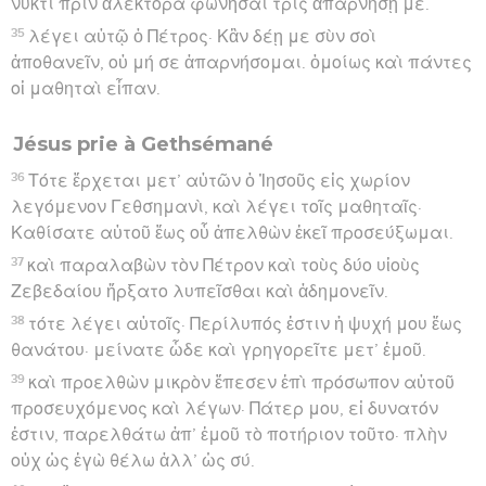
νυκτὶ πρὶν ἀλέκτορα φωνῆσαι τρὶς ἀπαρνήσῃ με.
35
λέγει αὐτῷ ὁ Πέτρος· Κἂν δέῃ με σὺν σοὶ
ἀποθανεῖν, οὐ μή σε ἀπαρνήσομαι. ὁμοίως καὶ πάντες
οἱ μαθηταὶ εἶπαν.
Jésus prie à Gethsémané
36
Τότε ἔρχεται μετ’ αὐτῶν ὁ Ἰησοῦς εἰς χωρίον
λεγόμενον Γεθσημανὶ, καὶ λέγει τοῖς μαθηταῖς·
Καθίσατε αὐτοῦ ἕως οὗ ἀπελθὼν ἐκεῖ προσεύξωμαι.
37
καὶ παραλαβὼν τὸν Πέτρον καὶ τοὺς δύο υἱοὺς
Ζεβεδαίου ἤρξατο λυπεῖσθαι καὶ ἀδημονεῖν.
38
τότε λέγει αὐτοῖς· Περίλυπός ἐστιν ἡ ψυχή μου ἕως
θανάτου· μείνατε ὧδε καὶ γρηγορεῖτε μετ’ ἐμοῦ.
39
καὶ προελθὼν μικρὸν ἔπεσεν ἐπὶ πρόσωπον αὐτοῦ
προσευχόμενος καὶ λέγων· Πάτερ μου, εἰ δυνατόν
ἐστιν, παρελθάτω ἀπ’ ἐμοῦ τὸ ποτήριον τοῦτο· πλὴν
οὐχ ὡς ἐγὼ θέλω ἀλλ’ ὡς σύ.