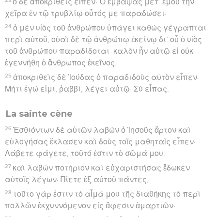
ὁ δὲ ἀποκριθεὶς εἶπεν· Ὁ ἐμβάψας μετ’ ἐμοῦ τὴν
χεῖρα ἐν τῷ τρυβλίῳ οὗτός με παραδώσει·
24
ὁ μὲν υἱὸς τοῦ ἀνθρώπου ὑπάγει καθὼς γέγραπται
περὶ αὐτοῦ, οὐαὶ δὲ τῷ ἀνθρώπῳ ἐκείνῳ δι’ οὗ ὁ υἱὸς
τοῦ ἀνθρώπου παραδίδοται· καλὸν ἦν αὐτῷ εἰ οὐκ
ἐγεννήθη ὁ ἄνθρωπος ἐκεῖνος.
25
ἀποκριθεὶς δὲ Ἰούδας ὁ παραδιδοὺς αὐτὸν εἶπεν·
Μήτι ἐγώ εἰμι, ῥαββί; λέγει αὐτῷ· Σὺ εἶπας.
La sainte cène
26
Ἐσθιόντων δὲ αὐτῶν λαβὼν ὁ Ἰησοῦς ἄρτον καὶ
εὐλογήσας ἔκλασεν καὶ δοὺς τοῖς μαθηταῖς εἶπεν·
Λάβετε φάγετε, τοῦτό ἐστιν τὸ σῶμά μου.
27
καὶ λαβὼν ποτήριον καὶ εὐχαριστήσας ἔδωκεν
αὐτοῖς λέγων· Πίετε ἐξ αὐτοῦ πάντες,
28
τοῦτο γάρ ἐστιν τὸ αἷμά μου τῆς διαθήκης τὸ περὶ
πολλῶν ἐκχυννόμενον εἰς ἄφεσιν ἁμαρτιῶν·