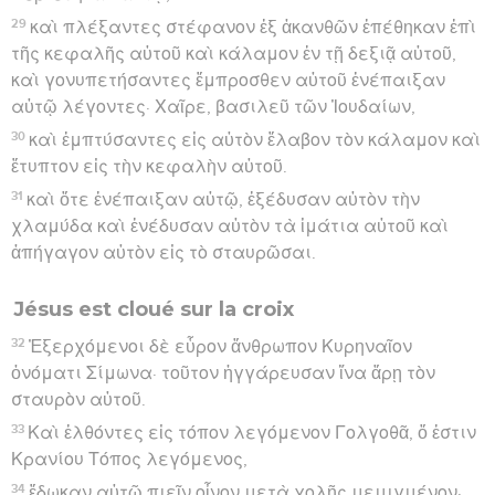
29
καὶ πλέξαντες στέφανον ἐξ ἀκανθῶν ἐπέθηκαν ἐπὶ
τῆς κεφαλῆς αὐτοῦ καὶ κάλαμον ἐν τῇ δεξιᾷ αὐτοῦ,
καὶ γονυπετήσαντες ἔμπροσθεν αὐτοῦ ἐνέπαιξαν
αὐτῷ λέγοντες· Χαῖρε, βασιλεῦ τῶν Ἰουδαίων,
30
καὶ ἐμπτύσαντες εἰς αὐτὸν ἔλαβον τὸν κάλαμον καὶ
ἔτυπτον εἰς τὴν κεφαλὴν αὐτοῦ.
31
καὶ ὅτε ἐνέπαιξαν αὐτῷ, ἐξέδυσαν αὐτὸν τὴν
χλαμύδα καὶ ἐνέδυσαν αὐτὸν τὰ ἱμάτια αὐτοῦ καὶ
ἀπήγαγον αὐτὸν εἰς τὸ σταυρῶσαι.
Jésus est cloué sur la croix
32
Ἐξερχόμενοι δὲ εὗρον ἄνθρωπον Κυρηναῖον
ὀνόματι Σίμωνα· τοῦτον ἠγγάρευσαν ἵνα ἄρῃ τὸν
σταυρὸν αὐτοῦ.
33
Καὶ ἐλθόντες εἰς τόπον λεγόμενον Γολγοθᾶ, ὅ ἐστιν
Κρανίου Τόπος λεγόμενος,
34
ἔδωκαν αὐτῷ πιεῖν οἶνον μετὰ χολῆς μεμιγμένον·