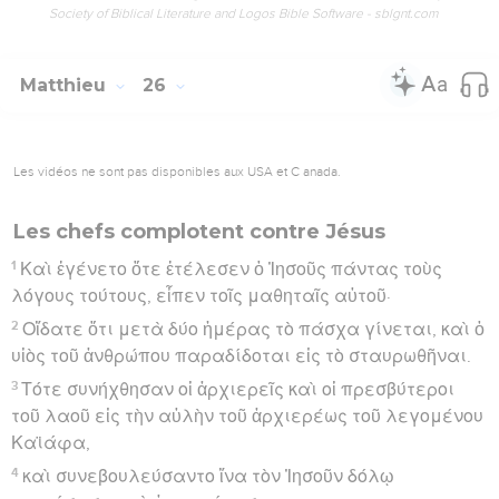
Society of Biblical Literature and Logos Bible Software - sblgnt.com
Matthieu
26
Les vidéos ne sont pas disponibles aux USA et C anada.
Les chefs complotent contre Jésus
1
Καὶ ἐγένετο ὅτε ἐτέλεσεν ὁ Ἰησοῦς πάντας τοὺς
λόγους τούτους, εἶπεν τοῖς μαθηταῖς αὐτοῦ·
2
Οἴδατε ὅτι μετὰ δύο ἡμέρας τὸ πάσχα γίνεται, καὶ ὁ
υἱὸς τοῦ ἀνθρώπου παραδίδοται εἰς τὸ σταυρωθῆναι.
3
Τότε συνήχθησαν οἱ ἀρχιερεῖς καὶ οἱ πρεσβύτεροι
τοῦ λαοῦ εἰς τὴν αὐλὴν τοῦ ἀρχιερέως τοῦ λεγομένου
Καϊάφα,
4
καὶ συνεβουλεύσαντο ἵνα τὸν Ἰησοῦν δόλῳ