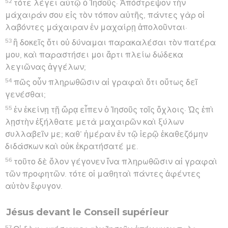
52
τότε λέγει αὐτῷ ὁ Ἰησοῦς· Ἀπόστρεψον τὴν
μάχαιράν σου εἰς τὸν τόπον αὐτῆς, πάντες γὰρ οἱ
λαβόντες μάχαιραν ἐν μαχαίρῃ ἀπολοῦνται·
53
ἢ δοκεῖς ὅτι οὐ δύναμαι παρακαλέσαι τὸν πατέρα
μου, καὶ παραστήσει μοι ἄρτι πλείω δώδεκα
λεγιῶνας ἀγγέλων;
54
πῶς οὖν πληρωθῶσιν αἱ γραφαὶ ὅτι οὕτως δεῖ
γενέσθαι;
55
ἐν ἐκείνῃ τῇ ὥρᾳ εἶπεν ὁ Ἰησοῦς τοῖς ὄχλοις· Ὡς ἐπὶ
λῃστὴν ἐξήλθατε μετὰ μαχαιρῶν καὶ ξύλων
συλλαβεῖν με; καθ’ ἡμέραν ἐν τῷ ἱερῷ ἐκαθεζόμην
διδάσκων καὶ οὐκ ἐκρατήσατέ με.
56
τοῦτο δὲ ὅλον γέγονεν ἵνα πληρωθῶσιν αἱ γραφαὶ
τῶν προφητῶν. τότε οἱ μαθηταὶ πάντες ἀφέντες
αὐτὸν ἔφυγον.
Jésus devant le Conseil supérieur
57