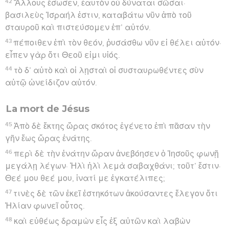
42
Ἄλλους ἔσωσεν, ἑαυτὸν οὐ δύναται σῶσαι·
βασιλεὺς Ἰσραήλ ἐστιν, καταβάτω νῦν ἀπὸ τοῦ
σταυροῦ καὶ πιστεύσομεν ἐπ’ αὐτόν.
43
πέποιθεν ἐπὶ τὸν θεόν, ῥυσάσθω νῦν εἰ θέλει αὐτόν·
εἶπεν γὰρ ὅτι Θεοῦ εἰμι υἱός.
44
τὸ δ’ αὐτὸ καὶ οἱ λῃσταὶ οἱ συσταυρωθέντες σὺν
αὐτῷ ὠνείδιζον αὐτόν.
La mort de Jésus
45
Ἀπὸ δὲ ἕκτης ὥρας σκότος ἐγένετο ἐπὶ πᾶσαν τὴν
γῆν ἕως ὥρας ἐνάτης.
46
περὶ δὲ τὴν ἐνάτην ὥραν ἀνεβόησεν ὁ Ἰησοῦς φωνῇ
μεγάλῃ λέγων· Ἠλὶ ἠλὶ λεμὰ σαβαχθάνι; τοῦτ’ ἔστιν·
Θεέ μου θεέ μου, ἱνατί με ἐγκατέλιπες;
47
τινὲς δὲ τῶν ἐκεῖ ἑστηκότων ἀκούσαντες ἔλεγον ὅτι
Ἠλίαν φωνεῖ οὗτος.
48
καὶ εὐθέως δραμὼν εἷς ἐξ αὐτῶν καὶ λαβὼν