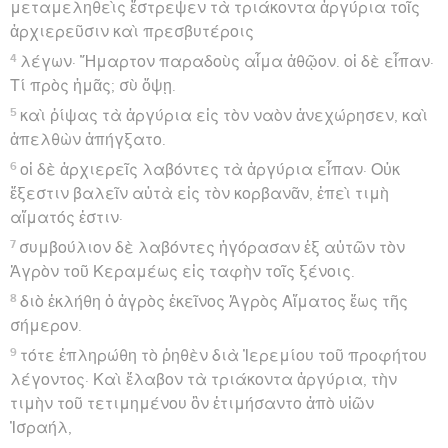
μεταμεληθεὶς ἔστρεψεν τὰ τριάκοντα ἀργύρια τοῖς
ἀρχιερεῦσιν καὶ πρεσβυτέροις
4
λέγων· Ἥμαρτον παραδοὺς αἷμα ἀθῷον. οἱ δὲ εἶπαν·
Τί πρὸς ἡμᾶς; σὺ ὄψῃ.
5
καὶ ῥίψας τὰ ἀργύρια εἰς τὸν ναὸν ἀνεχώρησεν, καὶ
ἀπελθὼν ἀπήγξατο.
6
οἱ δὲ ἀρχιερεῖς λαβόντες τὰ ἀργύρια εἶπαν· Οὐκ
ἔξεστιν βαλεῖν αὐτὰ εἰς τὸν κορβανᾶν, ἐπεὶ τιμὴ
αἵματός ἐστιν·
7
συμβούλιον δὲ λαβόντες ἠγόρασαν ἐξ αὐτῶν τὸν
Ἀγρὸν τοῦ Κεραμέως εἰς ταφὴν τοῖς ξένοις.
8
διὸ ἐκλήθη ὁ ἀγρὸς ἐκεῖνος Ἀγρὸς Αἵματος ἕως τῆς
σήμερον.
9
τότε ἐπληρώθη τὸ ῥηθὲν διὰ Ἰερεμίου τοῦ προφήτου
λέγοντος· Καὶ ἔλαβον τὰ τριάκοντα ἀργύρια, τὴν
τιμὴν τοῦ τετιμημένου ὃν ἐτιμήσαντο ἀπὸ υἱῶν
Ἰσραήλ,