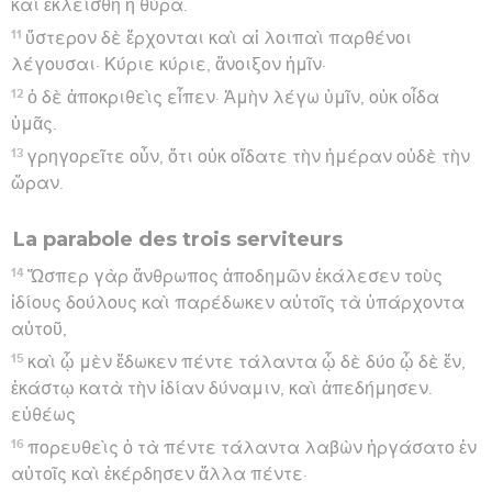
καὶ ἐκλείσθη ἡ θύρα.
11
ὕστερον δὲ ἔρχονται καὶ αἱ λοιπαὶ παρθένοι
λέγουσαι· Κύριε κύριε, ἄνοιξον ἡμῖν·
12
ὁ δὲ ἀποκριθεὶς εἶπεν· Ἀμὴν λέγω ὑμῖν, οὐκ οἶδα
ὑμᾶς.
13
γρηγορεῖτε οὖν, ὅτι οὐκ οἴδατε τὴν ἡμέραν οὐδὲ τὴν
ὥραν.
La parabole des trois serviteurs
14
Ὥσπερ γὰρ ἄνθρωπος ἀποδημῶν ἐκάλεσεν τοὺς
ἰδίους δούλους καὶ παρέδωκεν αὐτοῖς τὰ ὑπάρχοντα
αὐτοῦ,
15
καὶ ᾧ μὲν ἔδωκεν πέντε τάλαντα ᾧ δὲ δύο ᾧ δὲ ἕν,
ἑκάστῳ κατὰ τὴν ἰδίαν δύναμιν, καὶ ἀπεδήμησεν.
εὐθέως
16
πορευθεὶς ὁ τὰ πέντε τάλαντα λαβὼν ἠργάσατο ἐν
αὐτοῖς καὶ ἐκέρδησεν ἄλλα πέντε·