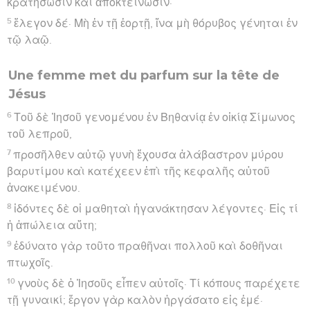
κρατήσωσιν καὶ ἀποκτείνωσιν·
5
ἔλεγον δέ· Μὴ ἐν τῇ ἑορτῇ, ἵνα μὴ θόρυβος γένηται ἐν
τῷ λαῷ.
Une femme met du parfum sur la tête de
Jésus
6
Τοῦ δὲ Ἰησοῦ γενομένου ἐν Βηθανίᾳ ἐν οἰκίᾳ Σίμωνος
τοῦ λεπροῦ,
7
προσῆλθεν αὐτῷ γυνὴ ἔχουσα ἀλάβαστρον μύρου
βαρυτίμου καὶ κατέχεεν ἐπὶ τῆς κεφαλῆς αὐτοῦ
ἀνακειμένου.
8
ἰδόντες δὲ οἱ μαθηταὶ ἠγανάκτησαν λέγοντες· Εἰς τί
ἡ ἀπώλεια αὕτη;
9
ἐδύνατο γὰρ τοῦτο πραθῆναι πολλοῦ καὶ δοθῆναι
πτωχοῖς.
10
γνοὺς δὲ ὁ Ἰησοῦς εἶπεν αὐτοῖς· Τί κόπους παρέχετε
τῇ γυναικί; ἔργον γὰρ καλὸν ἠργάσατο εἰς ἐμέ·