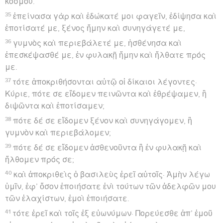
κόσμου.
35
ἐπείνασα γὰρ καὶ ἐδώκατέ μοι φαγεῖν, ἐδίψησα καὶ
ἐποτίσατέ με, ξένος ἤμην καὶ συνηγάγετέ με,
36
γυμνὸς καὶ περιεβάλετέ με, ἠσθένησα καὶ
ἐπεσκέψασθέ με, ἐν φυλακῇ ἤμην καὶ ἤλθατε πρός
με.
37
τότε ἀποκριθήσονται αὐτῷ οἱ δίκαιοι λέγοντες·
Κύριε, πότε σε εἴδομεν πεινῶντα καὶ ἐθρέψαμεν, ἢ
διψῶντα καὶ ἐποτίσαμεν;
38
πότε δέ σε εἴδομεν ξένον καὶ συνηγάγομεν, ἢ
γυμνὸν καὶ περιεβάλομεν;
39
πότε δέ σε εἴδομεν ἀσθενοῦντα ἢ ἐν φυλακῇ καὶ
ἤλθομεν πρός σε;
40
καὶ ἀποκριθεὶς ὁ βασιλεὺς ἐρεῖ αὐτοῖς· Ἀμὴν λέγω
ὑμῖν, ἐφ’ ὅσον ἐποιήσατε ἑνὶ τούτων τῶν ἀδελφῶν μου
τῶν ἐλαχίστων, ἐμοὶ ἐποιήσατε.
41
τότε ἐρεῖ καὶ τοῖς ἐξ εὐωνύμων· Πορεύεσθε ἀπ’ ἐμοῦ