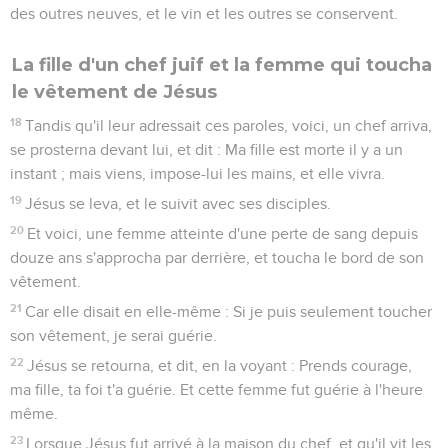
des outres neuves, et le vin et les outres se conservent.
La fille d'un chef juif et la femme qui toucha
le vêtement de Jésus
18
Tandis qu'il leur adressait ces paroles, voici, un chef arriva,
se prosterna devant lui, et dit : Ma fille est morte il y a un
instant ; mais viens, impose-lui les mains, et elle vivra.
19
Jésus se leva, et le suivit avec ses disciples.
20
Et voici, une femme atteinte d'une perte de sang depuis
douze ans s'approcha par derrière, et toucha le bord de son
vêtement.
21
Car elle disait en elle-même : Si je puis seulement toucher
son vêtement, je serai guérie.
22
Jésus se retourna, et dit, en la voyant : Prends courage,
ma fille, ta foi t'a guérie. Et cette femme fut guérie à l'heure
même.
23
Lorsque Jésus fut arrivé à la maison du chef, et qu'il vit les