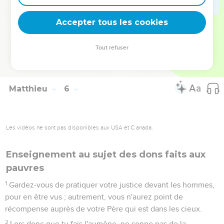
méritez-vous ? Les publicains aussi n'agissent-ils pas de
même ?
Accepter tous les cookies
47
Et si vous saluez seulement vos frères, que faites-vous
d'extraordinaire ? Les païens aussi n'agissent-ils pas de
Tout refuser
même ?
48
Soyez donc parfaits, comme votre Père céleste est parfait.
Matthieu
6
Les vidéos ne sont pas disponibles aux USA et C anada.
Enseignement au sujet des dons faits aux
pauvres
1
Gardez-vous de pratiquer votre justice devant les hommes,
pour en être vus ; autrement, vous n'aurez point de
récompense auprès de votre Père qui est dans les cieux.
2
Lors donc que tu fais l'aumône, ne sonne pas de la