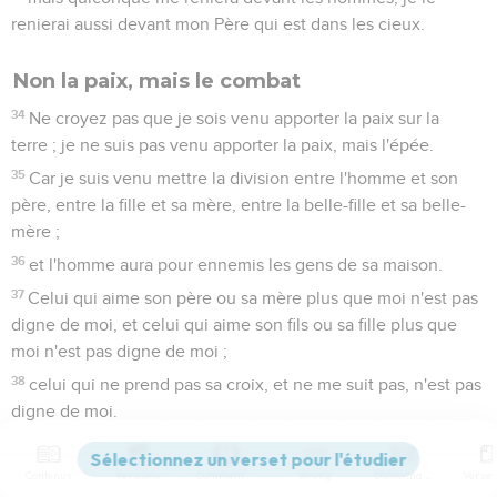
renierai aussi devant mon Père qui est dans les cieux.
Non la paix, mais le combat
34
Ne croyez pas que je sois venu apporter la paix sur la
terre ; je ne suis pas venu apporter la paix, mais l'épée.
35
Car je suis venu mettre la division entre l'homme et son
père, entre la fille et sa mère, entre la belle-fille et sa belle-
mère ;
36
et l'homme aura pour ennemis les gens de sa maison.
37
Celui qui aime son père ou sa mère plus que moi n'est pas
digne de moi, et celui qui aime son fils ou sa fille plus que
moi n'est pas digne de moi ;
38
celui qui ne prend pas sa croix, et ne me suit pas, n'est pas
digne de moi.
39
Celui qui conservera sa vie la perdra, et celui qui perdra sa
vie à cause de moi la retrouvera.
Contenus
Versions
Commentaires
Strong
Dictionnaire