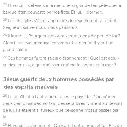
24
Et voici, il s'éleva sur la mer une si grande tempête que la
barque était couverte par les flots. Et lui, il dormait.
25
Les disciples s'étant approchés le réveillèrent, et dirent :
Seigneur, sauve-nous, nous périssons !
26
Il leur dit : Pourquoi avez-vous peur, gens de peu de foi ?
Alors il se leva, menaça les vents et la mer, et il y eut un
grand calme.
27
Ces hommes furent saisis d'étonnement : Quel est celui-
ci, disaient-ils, à qui obéissent même les vents et la mer ?
Jésus guérit deux hommes possédés par
des esprits mauvais
28
Lorsqu'il fut à l'autre bord, dans le pays des Gadaréniens,
deux démoniaques, sortant des sépulcres, vinrent au-devant
de lui. Ils étaient si furieux que personne n'osait passer par
là.
29
Et voici, ils s'écrièrent : Qu'y a-t-il entre nous et toi, Fils de