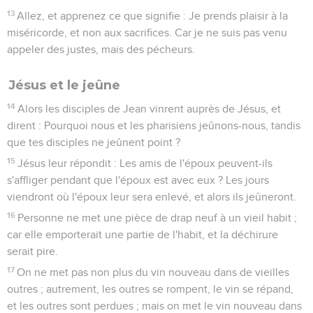
13
Allez, et apprenez ce que signifie : Je prends plaisir à la
miséricorde, et non aux sacrifices. Car je ne suis pas venu
appeler des justes, mais des pécheurs.
Jésus et le jeûne
14
Alors les disciples de Jean vinrent auprès de Jésus, et
dirent : Pourquoi nous et les pharisiens jeûnons-nous, tandis
que tes disciples ne jeûnent point ?
15
Jésus leur répondit : Les amis de l'époux peuvent-ils
s'affliger pendant que l'époux est avec eux ? Les jours
viendront où l'époux leur sera enlevé, et alors ils jeûneront.
16
Personne ne met une pièce de drap neuf à un vieil habit ;
car elle emporterait une partie de l'habit, et la déchirure
serait pire.
17
On ne met pas non plus du vin nouveau dans de vieilles
outres ; autrement, les outres se rompent, le vin se répand,
et les outres sont perdues ; mais on met le vin nouveau dans