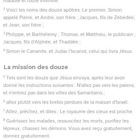
maladie et toute infirmité.
2
Voici les noms des douze apôtres. Le premier, Simon
appelé Pierre, et André, son frère ; Jacques, fils de Zébédée,
et Jean, son frère ;
3
Philippe, et Barthélemy ; Thomas, et Matthieu, le publicain ;
Jacques, fils d'Alphée, et Thaddée ;
4
Simon le Cananite, et Judas l'Iscariot, celui qui livra Jésus.
La mission des douze
5
Tels sont les douze que Jésus envoya, après leur avoir
donné les instructions suivantes : N'allez pas vers les païens,
et n'entrez pas dans les villes des Samaritains ;
6
allez plutôt vers les brebis perdues de la maison d'Israël.
7
Allez, prêchez, et dites : Le royaume des cieux est proche.
8
Guérissez les malades, ressuscitez les morts, purifiez les
lépreux, chassez les démons. Vous avez reçu gratuitement,
donnez gratuitement.