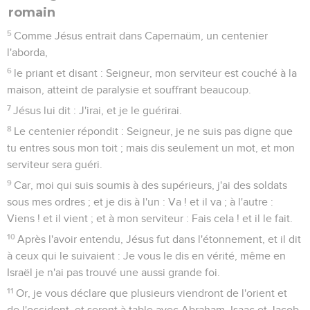
romain
5
Comme Jésus entrait dans Capernaüm, un centenier
l'aborda,
6
le priant et disant : Seigneur, mon serviteur est couché à la
maison, atteint de paralysie et souffrant beaucoup.
7
Jésus lui dit : J'irai, et je le guérirai.
8
Le centenier répondit : Seigneur, je ne suis pas digne que
tu entres sous mon toit ; mais dis seulement un mot, et mon
serviteur sera guéri.
9
Car, moi qui suis soumis à des supérieurs, j'ai des soldats
sous mes ordres ; et je dis à l'un : Va ! et il va ; à l'autre :
Viens ! et il vient ; et à mon serviteur : Fais cela ! et il le fait.
10
Après l'avoir entendu, Jésus fut dans l'étonnement, et il dit
à ceux qui le suivaient : Je vous le dis en vérité, même en
Israël je n'ai pas trouvé une aussi grande foi.
11
Or, je vous déclare que plusieurs viendront de l'orient et
de l'occident, et seront à table avec Abraham, Isaac et Jacob,