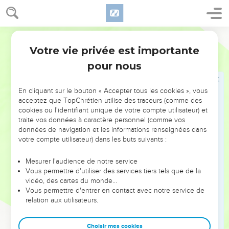
Si quelqu'un veut plaider contre toi, et prendre ta tunique,
laisse-lui encore ton manteau.
41
Si quelqu'un te force à faire un mille, fais-en deux avec lui.
Segond 1910
42
Donne à celui qui te demande, et ne te détourne pas de
Votre vie privée est importante
Matthieu
5
celui qui veut emprunter de toi.
pour nous
L'amour pour les ennemis
En cliquant sur le bouton « Accepter tous les cookies », vous
43
Vous avez appris qu'il a été dit : Tu aimeras ton prochain,
acceptez que TopChrétien utilise des traceurs (comme des
cookies ou l'identifiant unique de votre compte utilisateur) et
et tu haïras ton ennemi.
traite vos données à caractère personnel (comme vos
44
Mais moi, je vous dis : Aimez vos ennemis, bénissez ceux
données de navigation et les informations renseignées dans
qui vous maudissent, faites du bien à ceux qui vous haïssent,
votre compte utilisateur) dans les buts suivants :
et priez pour ceux qui vous maltraitent et qui vous
Mesurer l'audience de notre service
persécutent,
Vous permettre d'utiliser des services tiers tels que de la
45
afin que vous soyez fils de votre Père qui est dans les
vidéo, des cartes du monde…
Vous permettre d'entrer en contact avec notre service de
cieux ; car il fait lever son soleil sur les méchants et sur les
relation aux utilisateurs.
bons, et il fait pleuvoir sur les justes et sur les injustes.
46
Si vous aimez ceux qui vous aiment, quelle récompense
Choisir mes cookies