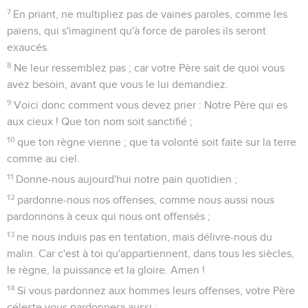
7
En priant, ne multipliez pas de vaines paroles, comme les
païens, qui s'imaginent qu'à force de paroles ils seront
exaucés.
8
Ne leur ressemblez pas ; car votre Père sait de quoi vous
avez besoin, avant que vous le lui demandiez.
9
Voici donc comment vous devez prier : Notre Père qui es
aux cieux ! Que ton nom soit sanctifié ;
10
que ton règne vienne ; que ta volonté soit faite sur la terre
comme au ciel.
11
Donne-nous aujourd'hui notre pain quotidien ;
12
pardonne-nous nos offenses, comme nous aussi nous
pardonnons à ceux qui nous ont offensés ;
13
ne nous induis pas en tentation, mais délivre-nous du
malin. Car c'est à toi qu'appartiennent, dans tous les siècles,
le règne, la puissance et la gloire. Amen !
14
Si vous pardonnez aux hommes leurs offenses, votre Père
céleste vous pardonnera aussi ;