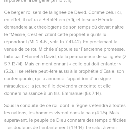
la porte de la bergerie (Jn 10.7,11).
Ce berger-roi sera de la lignée de David. Comme celui-ci,
en effet, il naîtra à Bethléhem (5.1), et lorsque Hérode
demandera aux théologiens de son temps où devait naître
le *Messie, c’est en citant cette prophétie qu’ils lui
répondront (Mt 2.4-6 ; voir Jn 7.41-42). En proclamant la
venue de ce roi, Michée s’appuie sur l’ancienne promesse,
faite par l’Eternel à David, de la permanence de sa lignée (2
S 7.13-14). Mais en mentionnant « celle qui doit enfanter »
(5.2), il se réfère peut-être aussi à la prophétie d’Esaïe, son
contemporain, qui a annoncé l’apparition d’un signe
miraculeux : la jeune fille deviendra enceinte et elle
donnera naissance à un fils, Emmanuel (Es 7.14).
Sous la conduite de ce roi, dont le règne s’étendra à toutes
les nations, les hommes vivront dans la paix (4.1-5). Mais
auparavant, le peuple de Dieu connatra des temps difficiles
: les douleurs de l’enfantement (4.9-14). Le salut à venir