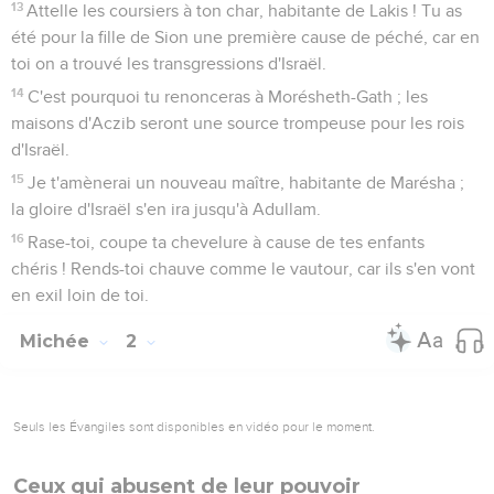
13
Attelle les coursiers à ton char, habitante de Lakis ! Tu as
été pour la fille de Sion une première cause de péché, car en
toi on a trouvé les transgressions d'Israël.
14
C'est pourquoi tu renonceras à Morésheth-Gath ; les
maisons d'Aczib seront une source trompeuse pour les rois
d'Israël.
15
Je t'amènerai un nouveau maître, habitante de Marésha ;
la gloire d'Israël s'en ira jusqu'à Adullam.
16
Rase-toi, coupe ta chevelure à cause de tes enfants
chéris ! Rends-toi chauve comme le vautour, car ils s'en vont
en exil loin de toi.
Michée
2
Seuls les Évangiles sont disponibles en vidéo pour le moment.
Ceux qui abusent de leur pouvoir