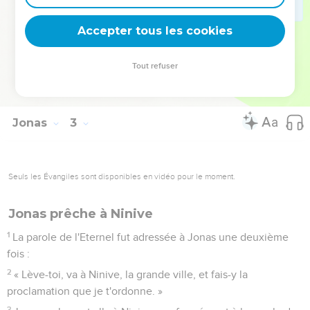
éloignent d'eux la bonté.
10
Quant à moi, je t'offrirai des sacrifices avec un cri de
Accepter tous les cookies
reconnaissance, j'accomplirai les vœux que j'ai faits. Le salut
vient de l'Eternel. »
Tout refuser
11
L'Eternel parla au poisson, et le poisson vomit Jonas sur la
terre.
Jonas
3
Seuls les Évangiles sont disponibles en vidéo pour le moment.
Jonas prêche à Ninive
1
La parole de l'Eternel fut adressée à Jonas une deuxième
fois :
2
« Lève-toi, va à Ninive, la grande ville, et fais-y la
proclamation que je t'ordonne. »
3