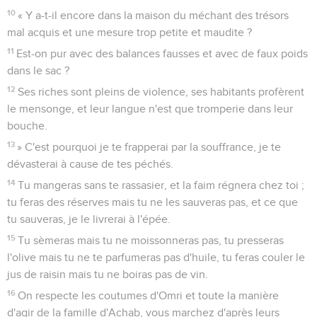
10
« Y a-t-il encore dans la maison du méchant des trésors
mal acquis et une mesure trop petite et maudite ?
11
Est-on pur avec des balances fausses et avec de faux poids
dans le sac ?
12
Ses riches sont pleins de violence, ses habitants profèrent
le mensonge, et leur langue n'est que tromperie dans leur
bouche.
13
» C'est pourquoi je te frapperai par la souffrance, je te
dévasterai à cause de tes péchés.
14
Tu mangeras sans te rassasier, et la faim régnera chez toi ;
tu feras des réserves mais tu ne les sauveras pas, et ce que
tu sauveras, je le livrerai à l'épée.
15
Tu sèmeras mais tu ne moissonneras pas, tu presseras
l'olive mais tu ne te parfumeras pas d'huile, tu feras couler le
jus de raisin mais tu ne boiras pas de vin.
16
On respecte les coutumes d'Omri et toute la manière
d'agir de la famille d'Achab, vous marchez d'après leurs