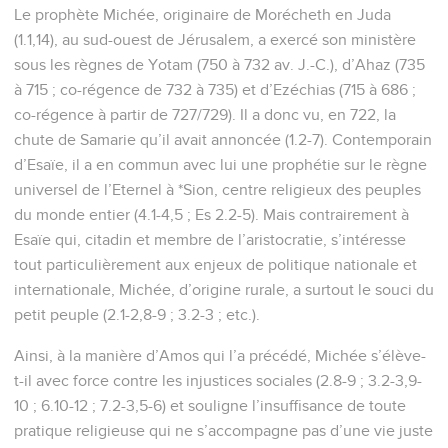
Le prophète Michée, originaire de Morécheth en Juda
(1.1,14), au sud-ouest de Jérusalem, a exercé son ministère
sous les règnes de Yotam (750 à 732 av. J.-C.), d’Ahaz (735
à 715 ; co-régence de 732 à 735) et d’Ezéchias (715 à 686 ;
co-régence à partir de 727/729). Il a donc vu, en 722, la
chute de Samarie qu’il avait annoncée (1.2-7). Contemporain
d’Esaïe, il a en commun avec lui une prophétie sur le règne
universel de l’Eternel à *Sion, centre religieux des peuples
du monde entier (4.1-4,5 ; Es 2.2-5). Mais contrairement à
Esaïe qui, citadin et membre de l’aristocratie, s’intéresse
tout particulièrement aux enjeux de politique nationale et
internationale, Michée, d’origine rurale, a surtout le souci du
petit peuple (2.1-2,8-9 ; 3.2-3 ; etc.).
Ainsi, à la manière d’Amos qui l’a précédé, Michée s’élève-
t-il avec force contre les injustices sociales (2.8-9 ; 3.2-3,9-
10 ; 6.10-12 ; 7.2-3,5-6) et souligne l’insuffisance de toute
pratique religieuse qui ne s’accompagne pas d’une vie juste