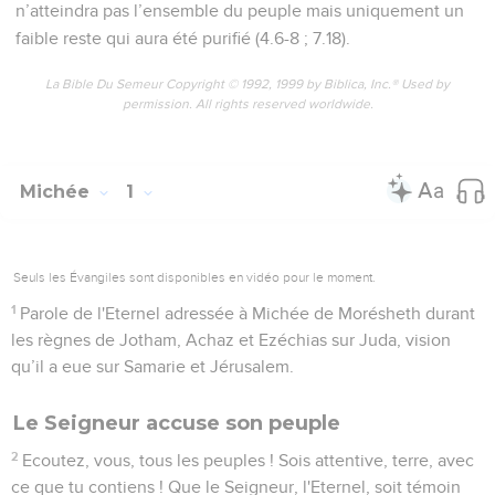
n’atteindra pas l’ensemble du peuple mais uniquement un
faible reste qui aura été purifié (4.6-8 ; 7.18).
La Bible Du Semeur Copyright © 1992, 1999 by Biblica, Inc.® Used by
permission. All rights reserved worldwide.
Michée
1
Seuls les Évangiles sont disponibles en vidéo pour le moment.
1
Parole de l'Eternel adressée à Michée de Morésheth durant
les règnes de Jotham, Achaz et Ezéchias sur Juda, vision
qu’il a eue sur Samarie et Jérusalem.
Le Seigneur accuse son peuple
2
Ecoutez, vous, tous les peuples ! Sois attentive, terre, avec
ce que tu contiens ! Que le Seigneur, l'Eternel, soit témoin