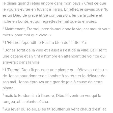
je disais quand j'étais encore dans mon pays ? C'est ce que
je voulais éviter en fuyant à Tarsis. En effet, je savais que *tu
es un Dieu de grâce et de compassion, lent à la colère et
riche en bonté, et qui regrettes le mal que tu envoies.
3
Maintenant, Eternel, prends-moi donc la vie, car mourir vaut
mieux pour moi que vivre. »
4
L'Eternel répondit : « Fais-tu bien de t'irriter ? »
5
Jonas sortit de la ville et s'assit à l’est de la ville. Là il se fit
une cabane et s'y tint à l'ombre en attendant de voir ce qui
arriverait dans la ville.
6
L'Eternel Dieu fit pousser une plante qui s'éleva au-dessus
de Jonas pour donner de l'ombre à sa tête et le délivrer de
son mal. Jonas éprouva une grande joie à cause de cette
plante,
7
mais le lendemain à l'aurore, Dieu fit venir un ver qui la
rongea, et la plante sécha.
8
Au lever du soleil, Dieu fit souffler un vent chaud d’est, et