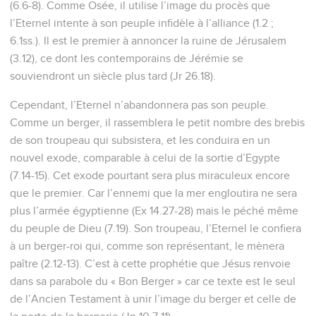
(6.6-8). Comme Osée, il utilise l’image du procès que
l’Eternel intente à son peuple infidèle à l’alliance (1.2 ;
6.1ss.). Il est le premier à annoncer la ruine de Jérusalem
(3.12), ce dont les contemporains de Jérémie se
souviendront un siècle plus tard (Jr 26.18).
Cependant, l’Eternel n’abandonnera pas son peuple.
Comme un berger, il rassemblera le petit nombre des brebis
de son troupeau qui subsistera, et les conduira en un
nouvel exode, comparable à celui de la sortie d’Egypte
(7.14-15). Cet exode pourtant sera plus miraculeux encore
que le premier. Car l’ennemi que la mer engloutira ne sera
plus l’armée égyptienne (Ex 14.27-28) mais le péché même
du peuple de Dieu (7.19). Son troupeau, l’Eternel le confiera
à un berger-roi qui, comme son représentant, le mènera
paître (2.12-13). C’est à cette prophétie que Jésus renvoie
dans sa parabole du « Bon Berger » car ce texte est le seul
de l’Ancien Testament à unir l’image du berger et celle de