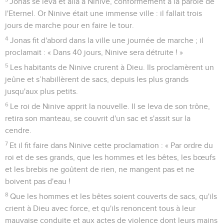
Jonas se leva et alla à Ninive, conformément à la parole de
l'Eternel. Or Ninive était une immense ville : il fallait trois
jours de marche pour en faire le tour.
4
Jonas fit d'abord dans la ville une journée de marche ; il
proclamait : « Dans 40 jours, Ninive sera détruite ! »
5
Les habitants de Ninive crurent à Dieu. Ils proclamèrent un
jeûne et s’habillèrent de sacs, depuis les plus grands
jusqu'aux plus petits.
6
Le roi de Ninive apprit la nouvelle. Il se leva de son trône,
retira son manteau, se couvrit d'un sac et s'assit sur la
cendre.
7
Et il fit faire dans Ninive cette proclamation : « Par ordre du
roi et de ses grands, que les hommes et les bêtes, les bœufs
et les brebis ne goûtent de rien, ne mangent pas et ne
boivent pas d'eau !
8
Que les hommes et les bêtes soient couverts de sacs, qu'ils
crient à Dieu avec force, et qu'ils renoncent tous à leur
mauvaise conduite et aux actes de violence dont leurs mains