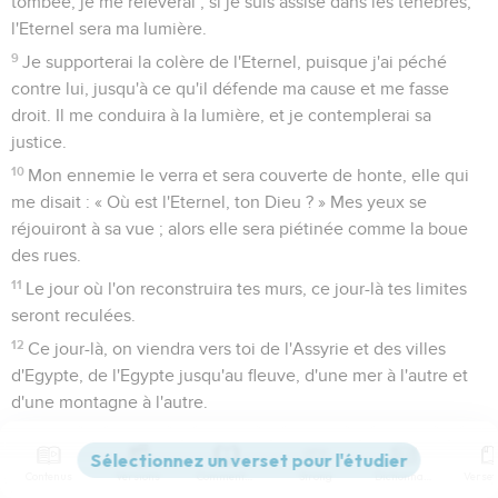
tombée, je me relèverai ; si je suis assise dans les ténèbres,
l'Eternel sera ma lumière.
9
Je supporterai la colère de l'Eternel, puisque j'ai péché
contre lui, jusqu'à ce qu'il défende ma cause et me fasse
droit. Il me conduira à la lumière, et je contemplerai sa
justice.
10
Mon ennemie le verra et sera couverte de honte, elle qui
me disait : « Où est l'Eternel, ton Dieu ? » Mes yeux se
réjouiront à sa vue ; alors elle sera piétinée comme la boue
des rues.
11
Le jour où l'on reconstruira tes murs, ce jour-là tes limites
seront reculées.
12
Ce jour-là, on viendra vers toi de l'Assyrie et des villes
d'Egypte, de l'Egypte jusqu'au fleuve, d'une mer à l'autre et
d'une montagne à l'autre.
13
Le pays sera dévasté à cause de ses habitants, à cause du
fruit de leurs agissements.
Contenus
Versions
Commentaires
Strong
Dictionnaire
14
Conduis ton peuple avec ta houlette, le troupeau de ton