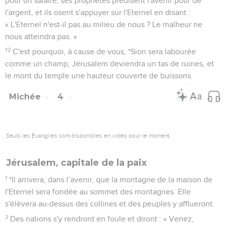
pour un salaire, ses prophètes prédisent l'avenir pour de
l'argent, et ils osent s'appuyer sur l'Eternel en disant :
« L'Eternel n'est-il pas au milieu de nous ? Le malheur ne
nous atteindra pas. »
12
C'est pourquoi, à cause de vous, *Sion sera labourée
comme un champ, Jérusalem deviendra un tas de ruines, et
le mont du temple une hauteur couverte de buissons.
Michée
4
Seuls les Évangiles sont disponibles en vidéo pour le moment.
Jérusalem, capitale de la paix
1
*Il arrivera, dans l’avenir, que la montagne de la maison de
l'Eternel sera fondée au sommet des montagnes. Elle
s'élèvera au-dessus des collines et des peuples y afflueront.
2
Des nations s'y rendront en foule et diront : « Venez,