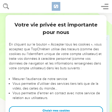
3
en disant : « Dans ma détresse j'ai fait appel à l'Eternel, et il
m'a répondu. Du milieu du séjour des morts j'ai appelé au
secours, et tu as entendu ma voix.
Segond 21
4
Tu m'as jeté dans l'abîme, dans les profondeurs de la mer,
Votre vie privée est importante
Jonas
2
et les courants m'ont environné ; toutes tes vagues et tous
pour nous
tes flots sont passés sur moi.
5
Je disais : ‘Je suis chassé loin de ton regard’, mais je verrai
En cliquant sur le bouton « Accepter tous les cookies », vous
encore ton saint temple.
acceptez que TopChrétien utilise des traceurs (comme des
6
cookies ou l'identifiant unique de votre compte utilisateur) et
» L’eau m'a couvert jusqu'à m'enlever la vie. L'abîme m'a
traite vos données à caractère personnel (comme vos
enveloppé, les algues s'enroulaient autour de ma tête.
données de navigation et les informations renseignées dans
7
Je suis descendu jusqu'aux racines des montagnes. Les
votre compte utilisateur) dans les buts suivants :
verrous de la terre m'enfermaient pour toujours, mais tu m'as
Mesurer l'audience de notre service
fait remonter vivant du gouffre, Eternel, mon Dieu !
Vous permettre d'utiliser des services tiers tels que de la
8
» Quand mon âme était abattue en moi, je me suis souvenu
vidéo, des cartes du monde…
Vous permettre d'entrer en contact avec notre service de
de l'Eternel, et ma prière est parvenue jusqu'à toi, dans ton
relation aux utilisateurs.
saint temple.
9
Ceux qui s'attachent à des idoles sans consistance
Choisir mes cookies