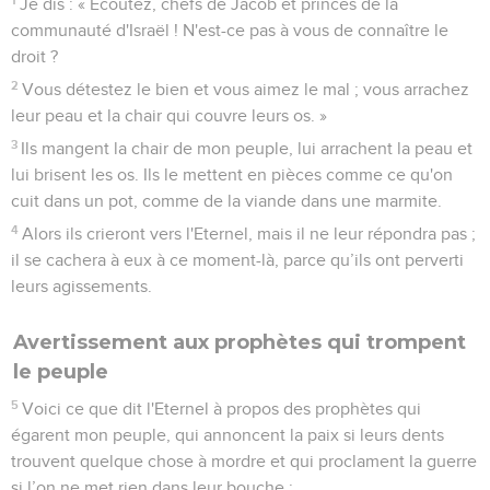
Je dis : « Ecoutez, chefs de Jacob et princes de la
communauté d'Israël ! N'est-ce pas à vous de connaître le
droit ?
2
Vous détestez le bien et vous aimez le mal ; vous arrachez
leur peau et la chair qui couvre leurs os. »
3
Ils mangent la chair de mon peuple, lui arrachent la peau et
lui brisent les os. Ils le mettent en pièces comme ce qu'on
cuit dans un pot, comme de la viande dans une marmite.
4
Alors ils crieront vers l'Eternel, mais il ne leur répondra pas ;
il se cachera à eux à ce moment-là, parce qu’ils ont perverti
leurs agissements.
Avertissement aux prophètes qui trompent
le peuple
5
Voici ce que dit l'Eternel à propos des prophètes qui
égarent mon peuple, qui annoncent la paix si leurs dents
trouvent quelque chose à mordre et qui proclament la guerre
si l’on ne met rien dans leur bouche :