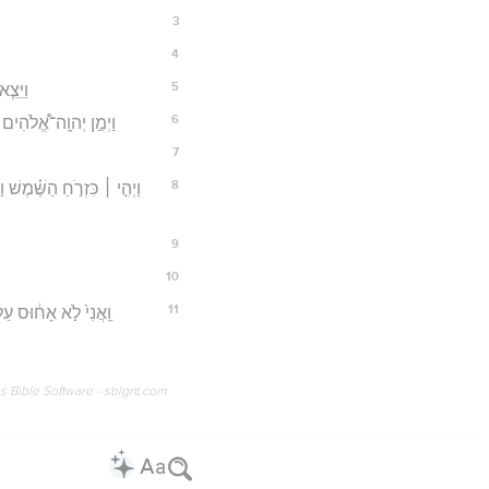
3
4
5
וַיֵּצֵ
6
וַיְמַ֣ן יְהוָֽה־אֱ֠לֹהִים ק
7
8
וַיְהִ֣י ׀ כִּזְרֹ֣חַ הַשֶּׁ֗מֶשׁ
9
10
11
וַֽאֲנִי֙ לֹ֣א אָח֔וּס עַ
os Bible Software - sblgnt.com