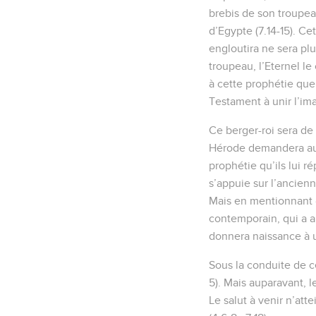
brebis de son troupea
d’Egypte (7.14-15). C
engloutira ne sera pl
troupeau, l’Eternel le
à cette prophétie que
Testament à unir l’ima
Ce berger-roi sera de 
Hérode demandera aux 
prophétie qu’ils lui r
s’appuie sur l’ancienn
Mais en mentionnant « 
contemporain, qui a an
donnera naissance à u
Sous la conduite de ce
5). Mais auparavant, l
Le salut à venir n’att