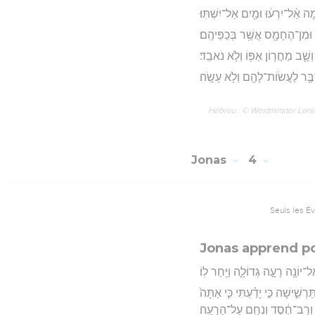
ָה אַ֨ל־יִרְע֔וּ וּמַ֖יִם אַל־יִשְׁתּֽוּ׃
ָ֔ה וּמִן־הֶחָמָ֖ס אֲשֶׁ֥ר בְּכַפֵּיהֶֽם׃
וְשָׁ֛ב מֵחֲר֥וֹן אַפּ֖וֹ וְלֹ֥א נֹאבֵֽד׃
בֶּ֥ר לַעֲשׂוֹת־לָהֶ֖ם וְלֹ֥א עָשָֽׂה׃
Hébreu : © Westminster Lening
Jonas
4
Seuls les É
Jonas apprend po
אֶל־יוֹנָ֖ה רָעָ֣ה גְדוֹלָ֑ה וַיִּ֖חַר לֽוֹ׃
שִׁ֑ישָׁה כִּ֣י יָדַ֗עְתִּי כִּ֤י אַתָּה֙
ִם֙ וְרַב־חֶ֔סֶד וְנִחָ֖ם עַל־הָרָעָֽה׃