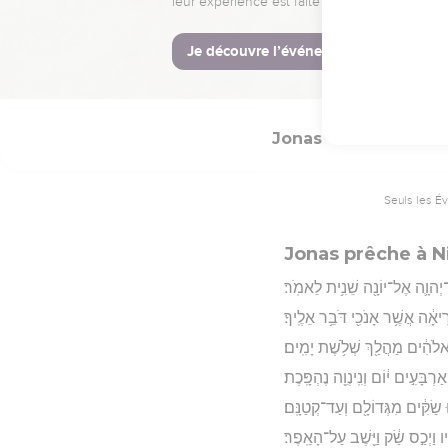
ג וַיָּקֵ֥א אֶת־יוֹנָ֖ה אֶל־הַיַּבָּשָֽׁה׃
Hébreu : © Westminster Lening
Jonas
3
Seuls les É
Jonas prêche à N
־יְהוָ֛ה אֶל־יוֹנָ֖ה שֵׁנִ֥ית לֵאמֹֽר׃
יאָ֔ה אֲשֶׁ֥ר אָנֹכִ֖י דֹּבֵ֥ר אֵלֶֽיךָ׃
 לֵֽאלֹהִ֔ים מַהֲלַ֖ךְ שְׁלֹ֥שֶׁת יָמִֽים׃
רְבָּעִ֣ים י֔וֹם וְנִֽינְוֵ֖ה נֶהְפָּֽכֶת׃
ׁ֣וּ שַׂקִּ֔ים מִגְּדוֹלָ֖ם וְעַד־קְטַנָּֽם׃
ָ֑יו וַיְכַ֣ס שַׂ֔ק וַיֵּ֖שֶׁב עַל־הָאֵֽפֶר׃