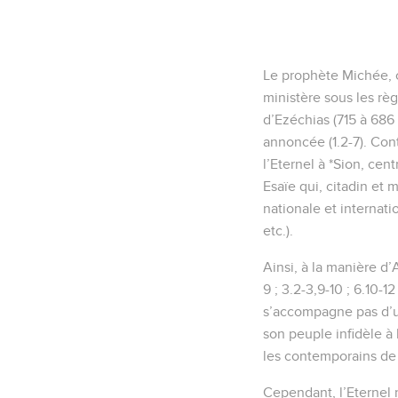
Le prophète Michée, o
ministère sous les rè
d’Ezéchias (715 à 686 
annoncée (1.2-7). Con
l’Eternel à *Sion, cen
Esaïe qui, citadin et 
nationale et internatio
etc.).
Ainsi, à la manière d’
9 ; 3.2-3,9-10 ; 6.10-1
s’accompagne pas d’un
son peuple infidèle à l
les contemporains de 
Cependant, l’Eternel