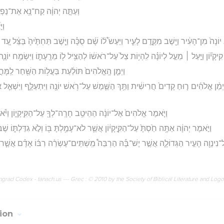
וְעַתָּ֣ה יְהוָ֔ה קַח־נָ֥א אֶת־נַפְשִׁ֖י 
וַי
֤א יוֹנָה֙ מִן־הָעִ֔יר וַיֵּ֖שֶׁב מִקֶּ֣דֶם לָעִ֑יר וַיַּעַשׂ֩ ל֨וֹ שָׁ֜ם סֻכָּ֗ה וַיֵּ֤שֶׁב תַּחְתֶּ֙יהָ֙ בַּצֵּ֔ל עַ
ִיקָי֞וֹן וַיַּ֣עַל ׀ מֵעַ֣ל לְיוֹנָ֗ה לִֽהְי֥וֹת צֵל֙ עַל־רֹאשׁ֔וֹ לְהַצִּ֥יל ל֖וֹ מֵרָֽעָת֑וֹ וַיִּשְׂמַ֥ח יוֹנָ
וַיְמַ֤ן הָֽאֱלֹהִים֙ תּוֹלַ֔עַת בַּעֲל֥וֹת הַשַּׁ֖חַר לַֽמָּחֳרָ֑
 וַיְמַ֨ן אֱלֹהִ֜ים ר֤וּחַ קָדִים֙ חֲרִישִׁ֔ית וַתַּ֥ךְ הַשֶּׁ֛מֶשׁ עַל־רֹ֥אשׁ יוֹנָ֖ה וַיִּתְעַלָּ֑ף וַיִּשְׁאַ
וַיֹּ֤אמֶר אֱלֹהִים֙ אֶל־יוֹנָ֔ה הַהֵיטֵ֥ב חָרָֽה־לְךָ֖ עַל־הַקִּֽיקָי֑וֹן וַיּ
וַיֹּ֣אמֶר יְהוָ֔ה אַתָּ֥ה חַ֙סְתָּ֙ עַל־הַקִּ֣יקָי֔וֹן אֲשֶׁ֛ר לֹא־עָמַ֥לְתָּ בּ֖וֹ וְלֹ֣א גִדַּלְתּ֑וֹ שֶׁב
ל־נִינְוֵ֖ה הָעִ֣יר הַגְּדוֹלָ֑ה אֲשֶׁ֣ר יֶשׁ־בָּ֡הּ הַרְבֵּה֩ מִֽשְׁתֵּים־עֶשְׂרֵ֨ה רִבּ֜וֹ אָדָ֗ם אֲשֶׁ֤ר ל
rad Codex - tanach.us --- Grec : © 2010 by the Society of Biblical Literature and Log
tion