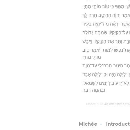
מִמֶּ֑נִּי כִּ֛י ט֥וֹב מוֹתִ֖י מֵחַיָּֽי׃
ֹּ֣אמֶר יְהוָ֔ה הַהֵיטֵ֖ב חָ֥רָה לָֽךְ׃
֚ד אֲשֶׁ֣ר יִרְאֶ֔ה מַה־יִּהְיֶ֖ה בָּעִֽיר׃
֛ה עַל־הַקִּֽיקָי֖וֹן שִׂמְחָ֥ה גְדוֹלָֽה׃
ת וַתַּ֥ךְ אֶת־הַקִּֽיקָי֖וֹן וַיִּיבָֽשׁ׃
֤ל אֶת־נַפְשׁוֹ֙ לָמ֔וּת וַיֹּ֕אמֶר ט֥וֹב
מוֹתִ֖י מֵחַיָּֽי׃
ֹ֕אמֶר הֵיטֵ֥ב חָֽרָה־לִ֖י עַד־מָֽוֶת׃
ִּן־לַ֥יְלָה הָיָ֖ה וּבִן־לַ֥יְלָה אָבָֽד׃
ֹֽא־יָדַע֙ בֵּין־יְמִינ֣וֹ לִשְׂמֹאל֔וֹ
וּבְהֵמָ֖ה רַבָּֽה׃
Hébreu : © Westminster Lening
Michée
Introduc