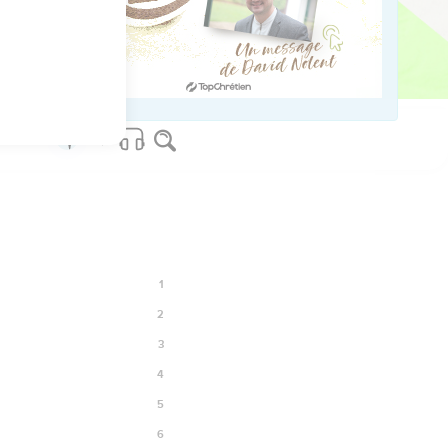
11
os Bible Software - sblgnt.com
1
2
3
4
5
6