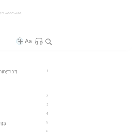
ved worldwide.
1
דְּבַר־יְהוָ֣ה 
2
3
4
5
בְּפֶ֤
6