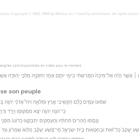
emeur Copyright © 1992, 1999 by Biblica, Inc.® Used by permission. All rights reser
vangiles sont disponibles en vidéo pour le moment.
׀ אֲשֶׁ֣ר הָיָ֗ה אֶל־מִיכָה֙ הַמֹּ֣רַשְׁתִּ֔י בִּימֵ֥י יוֹתָ֛ם אָחָ֥ז יְחִזְקִיָּ֖ה מַלְכֵ֣י יְהוּדָ֑ה אֲשֶׁר
se son peuple
שִׁמְעוּ֙ עַמִּ֣ים כֻּלָּ֔ם הַקְשִׁ֖יבִי אֶ֣רֶץ וּמְלֹאָ֑הּ וִיהִי֩ אֲדֹנָ֨י יְהוִ֤ה בָּ
כִּֽי־הִנֵּ֥ה יְהוָ֖ה יֹצֵ֣א מִמְּקוֹמ֑וֹ וְיָרַ֥ד ו
וְנָמַ֤סּוּ הֶֽהָרִים֙ תַּחְתָּ֔יו וְהָעֲמָקִ֖ים יִתְבַּקָּ֑עוּ כַּדּוֹנַג֙ מִפְּנֵ֣
שַׁע יַֽעֲקֹב֙ כָּל־זֹ֔את וּבְחַטֹּ֖אות בֵּ֣ית יִשְׂרָאֵ֑ל מִֽי־פֶ֣שַׁע יַעֲקֹ֗ב הֲלוֹא֙ שֹֽׁמְר֔וֹן וּמִי֙ ב