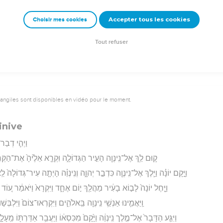
וַיֹּ֥אמֶר יְהוָ֖ה לַדָּ֑
Accepter tous les cookies
Choisir mes cookies
rad Codex - tanach.us --- Grec : © 2010 by the Society of Biblical Literature and Log
Tout refuser
vangiles sont disponibles en vidéo pour le moment.
inive
וַיְהִ֧י דְבַר
ק֛וּם לֵ֥ךְ אֶל־נִֽינְוֵ֖ה הָעִ֣יר הַגְּדוֹלָ֑ה וִּקְרָ֤א אֵלֶ֙יהָ֙ אֶת־הַקְּרִ
וַיָּ֣קָם יוֹנָ֗ה וַיֵּ֛לֶךְ אֶל־נִֽינְוֶ֖ה כִּדְבַ֣ר יְהוָ֑ה וְנִֽינְוֵ֗ה הָיְתָ֤ה עִיר־גְּדוֹלָה֙
וַיָּ֤חֶל יוֹנָה֙ לָב֣וֹא בָעִ֔יר מַהֲלַ֖ךְ י֣וֹם אֶחָ֑ד וַיִּקְרָא֙ וַיֹּאמַ֔ר ע֚וֹד אַ
וַֽיַּאֲמִ֛ינוּ אַנְשֵׁ֥י נִֽינְוֵ֖ה בֵּֽאלֹהִ֑ים וַיִּקְרְאוּ־צוֹם֙ וַיִּלְבְּש
וַיִּגַּ֤ע הַדָּבָר֙ אֶל־מֶ֣לֶך נִֽינְוֵ֔ה וַיָּ֙קָם֙ מִכִּסְא֔וֹ וַיַּעֲבֵ֥ר אַדַּרְתּ֖וֹ מֵֽעָל