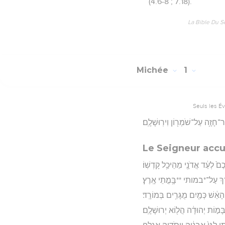
(4.6-8 ; 7.18).
La Bible Du S
Michée
1
Seuls les É
־חָזָ֥ה עַל־שֹׁמְר֖וֹן וִירֽוּשָׁלִָֽם׃
Le Seigneur accu
כֶם֙ לְעֵ֔ד אֲדֹנָ֖י מֵהֵיכַ֥ל קָדְשֽׁוֹ׃
ְדָרַ֖ךְ עַל־*במותי **בָּ֥מֳתֵי אָֽרֶץ׃
י הָאֵ֔שׁ כְּמַ֖יִם מֻגָּרִ֥ים בְּמוֹרָֽד׃
ָּמ֣וֹת יְהוּדָ֔ה הֲל֖וֹא יְרוּשָׁלִָֽם׃