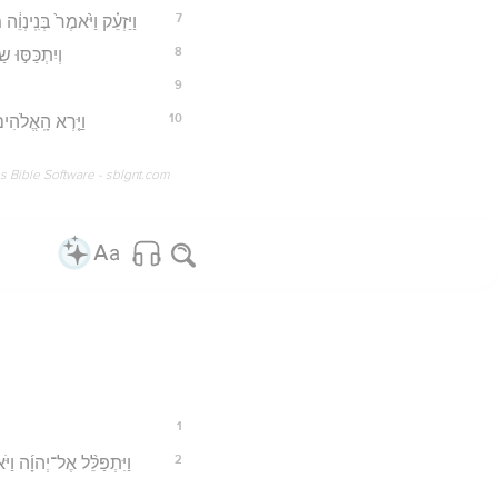
7
וַיַּזְעֵ֗ק וַיֹּ֙אמֶר֙ בְּנִֽינ
8
וְיִתְכַּסּ֣וּ
9
10
וַיַּ֤רְא הָֽאֱלֹהִ
os Bible Software - sblgnt.com
1
2
וַיִּתְפַּלֵּ֨ל אֶל־יְהוָ֜ה וַ