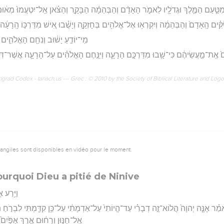
ְוֵ֔ה מִטַּ֧עַם הַמֶּ֛לֶךְ וּגְדֹלָ֖יו לֵאמֹ֑ר הָאָדָ֨ם וְהַבְּהֵמָ֜ה הַבָּקָ֣ר וְהַצֹּ֗אן אַֽל־יִטְעֲמוּ֙ מְא֔וּמ
 שַׂקִּ֗ים הָֽאָדָם֙ וְהַבְּהֵמָ֔ה וְיִקְרְא֥וּ אֶל־אֱלֹהִ֖ים בְּחָזְקָ֑ה וְיָשֻׁ֗בוּ אִ֚ישׁ מִדַּרְכּ֣וֹ הָֽרָע
מִֽי־יוֹדֵ֣עַ יָשׁ֔וּב וְנִחַ֖ם הָאֱלֹהִ֑ים 
ים֙ אֶֽת־מַ֣עֲשֵׂיהֶ֔ם כִּי־שָׁ֖בוּ מִדַּרְכָּ֣ם הָרָעָ֑ה וַיִּנָּ֣חֶם הָאֱלֹהִ֗ים עַל־הָרָעָ֛ה אֲשֶׁר־דִּ
rad Codex - tanach.us --- Grec : © 2010 by the Society of Biblical Literature and Log
vangiles sont disponibles en vidéo pour le moment.
urquoi Dieu a pitié de Ninive
וַיֵּ֥רַע 
יֹּאמַ֗ר אָנָּ֤ה יְהוָה֙ הֲלוֹא־זֶ֣ה דְבָרִ֗י עַד־הֱיוֹתִי֙ עַל־אַדְמָתִ֔י עַל־כֵּ֥ן קִדַּ֖מְתִּי לִבְרֹ֣חַ תַּרְ
אֵֽל־חַנּ֣וּן וְרַח֔וּם אֶ֤רֶךְ אַפַּ֙י