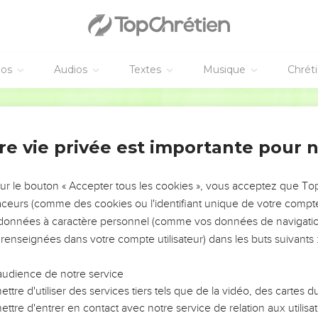
vangiles sont disponibles en vidéo pour le moment.
éos
Audios
Textes
Musique
Chrét
as
Hébreu / Grec - Texte original
וַיְמַ֤ן יְהוָה֙ דָּ֣ג גָּד֔וֹל לִבְלֹ֖עַ אֶת־יוֹנָ֑ה וַיְהִ֤י יוֹנָה֙ בִּמְעֵ֣י הַדָּ֔
וַיִּתְפַּלֵּ֣ל יוֹנָ֔ה
re vie privée est importante pour 
וַיֹּ֗אמֶר קָ֠רָאתִי מִצָּ֥רָה לִ֛י אֶל־יְהוָ֖ה וַֽיַּעֲנֵ֑נִי מִבֶּ֧טֶן 
וַתַּשְׁלִיכֵ֤נִי מְצוּלָה֙ בִּלְבַ֣ב יַמִּ֔ים וְנָהָ֖ר יְסֹבְבֵ֑נִי כָּל־
sur le bouton « Accepter tous les cookies », vous acceptez que T
וַאֲנִ֣י אָמַ֔רְתִּי נִגְרַ֖שְׁתִּי מִנֶּ֣גֶד עֵינֶ֑יךָ אַ֚ךְ או
traceurs (comme des cookies ou l'identifiant unique de votre compte 
אֲפָפ֤וּנִי מַ֙יִם֙ עַד־נֶ֔פֶשׁ תְּה֖וֹם 
s données à caractère personnel (comme vos données de navigatio
 renseignées dans votre compte utilisateur) dans les buts suivants 
לְקִצְבֵ֤י הָרִים֙ יָרַ֔דְתִּי הָאָ֛רֶץ בְּרִחֶ֥יהָ בַעֲדִ֖י לְעוֹלָ֑ם וַתַּ
בְּהִתְעַטֵּ֤ף עָלַי֙ נַפְשִׁ֔י אֶת־יְהוָ֖ה זָכָ֑רְתִּי וַתָּב֤וֹא אֵלֶ֙
audience de notre service
מְשַׁמְּרִ֖
ttre d'utiliser des services tiers tels que de la vidéo, des cartes
וַאֲנִ֗י בְּק֤וֹל תּוֹדָה֙ אֶזְבְּחָה־לָּ֔ךְ אֲשֶׁ֥ר נָדַ֖ר
ttre d'entrer en contact avec notre service de relation aux utilisat