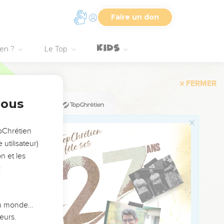
Faire un don
ien ?
Le Top
1
2
nous
3
4
opChrétien
5
utilisateur)
6
n et les
:
7
8
9
 du monde…
10
eurs.