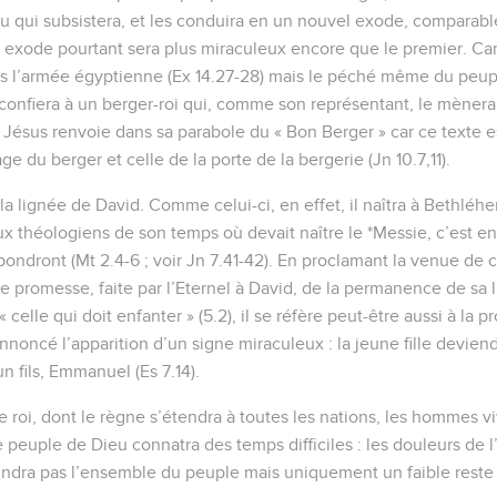
u qui subsistera, et les conduira en un nouvel exode, comparable 
et exode pourtant sera plus miraculeux encore que le premier. Ca
us l’armée égyptienne (Ex 14.27-28) mais le péché même du peupl
 confiera à un berger-roi qui, comme son représentant, le mènera p
 Jésus renvoie dans sa parabole du « Bon Berger » car ce texte es
ge du berger et celle de la porte de la bergerie (Jn 10.7,11).
la lignée de David. Comme celui-ci, en effet, il naîtra à Bethléhem
théologiens de son temps où devait naître le *Messie, c’est en 
épondront (Mt 2.4-6 ; voir Jn 7.41-42). En proclamant la venue de 
e promesse, faite par l’Eternel à David, de la permanence de sa li
celle qui doit enfanter » (5.2), il se réfère peut-être aussi à la p
noncé l’apparition d’un signe miraculeux : la jeune fille deviend
n fils, Emmanuel (Es 7.14).
 roi, dont le règne s’étendra à toutes les nations, les hommes viv
e peuple de Dieu connatra des temps difficiles : les douleurs de l
eindra pas l’ensemble du peuple mais uniquement un faible reste 