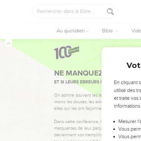
Seuls les É
Au quotidien
Bible
Vid
La prière de Jon
ג שְׁלֹשָׁ֥ה יָמִ֖ים וּשְׁלֹשָׁ֥ה לֵילֽוֹת׃
 אֶל־יְהוָ֖ה אֱלֹהָ֑יו מִמְּעֵ֖י הַדָּגָֽה׃
Jonas
2
Vot
שְׁא֛וֹל שִׁוַּ֖עְתִּי שָׁמַ֥עְתָּ קוֹלִֽי׃
מִשְׁבָּרֶ֥יךָ וְגַלֶּ֖יךָ עָלַ֥י עָבָֽרוּ׃
En cliquant 
ֹסִ֣יף לְהַבִּ֔יט אֶל־הֵיכַ֖ל קָדְשֶֽׁךָ׃
utilise des 
יְסֹבְבֵ֑נִי ס֖וּף חָב֥וּשׁ לְרֹאשִֽׁי׃
et traite vo
informations
֧עַל מִשַּׁ֛חַת חַיַּ֖י יְהוָ֥ה אֱלֹהָֽי׃
יךָ֙ תְּפִלָּתִ֔י אֶל־הֵיכַ֖ל קָדְשֶֽׁךָ׃
Mesurer l'
ים הַבְלֵי־שָׁ֑וְא חַסְדָּ֖ם יַעֲזֹֽבוּ׃
Vous perme
ְתִּי אֲשַׁלֵּ֑מָה יְשׁוּעָ֖תָה לַיהוָֽה׃
Vous perme