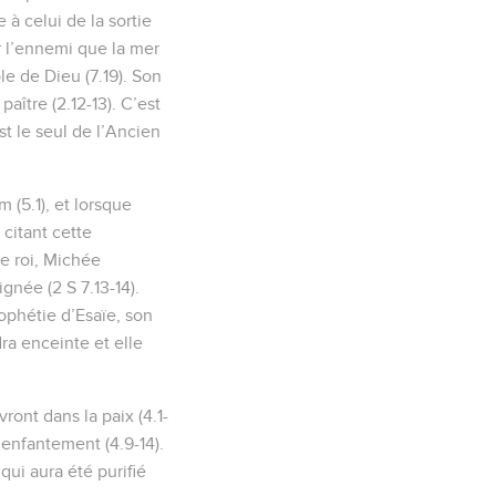
à celui de la sortie
r l’ennemi que la mer
e de Dieu (7.19). Son
aître (2.12-13). C’est
t le seul de l’Ancien
 (5.1), et lorsque
citant cette
ce roi, Michée
gnée (2 S 7.13-14).
rophétie d’Esaïe, son
ra enceinte et elle
ront dans la paix (4.1-
’enfantement (4.9-14).
qui aura été purifié