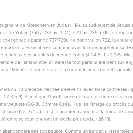
riginaire de Morécheth en Juda (1.1,14), au sud-ouest de Jérusa
gnes de Yotam (750 à 732 av. J.-C.), d’Ahaz (735 à 715 ; co-régen
; co-régence à partir de 727/729). Il a donc vu, en 722, la chute d
temporain d’Esaïe, il a en commun avec lui une prophétie sur le
tre religieux des peuples du monde entier (4.1-4,5 ; Es 2.2-5). Ma
membre de l’aristocratie, s’intéresse tout particulièrement aux en
nale, Michée, d’origine rurale, a surtout le souci du petit peuple (
Amos qui l’a précédé, Michée s’élève-t-il avec force contre les inj
2 ; 7.2-3,5-6) et souligne l’insuffisance de toute pratique religieus
e vie juste (6.6-8). Comme Osée, il utilise l’image du procès que
’alliance (1.2 ; 6.1ss.). Il est le premier à annoncer la ruine de Jé
Jérémie se souviendront un siècle plus tard (Jr 26.18).
 n’abandonnera pas son peuple. Comme un berger, il rassemblera