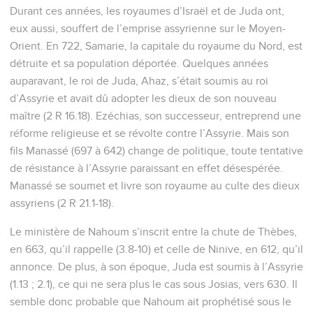
Durant ces années, les royaumes d’Israël et de Juda ont,
eux aussi, souffert de l’emprise assyrienne sur le Moyen-
Orient. En 722, Samarie, la capitale du royaume du Nord, est
détruite et sa population déportée. Quelques années
auparavant, le roi de Juda, Ahaz, s’était soumis au roi
d’Assyrie et avait dû adopter les dieux de son nouveau
maître (2 R 16.18). Ezéchias, son successeur, entreprend une
réforme religieuse et se révolte contre l’Assyrie. Mais son
fils Manassé (697 à 642) change de politique, toute tentative
de résistance à l’Assyrie paraissant en effet désespérée.
Manassé se soumet et livre son royaume au culte des dieux
assyriens (2 R 21.1-18).
Le ministère de Nahoum s’inscrit entre la chute de Thèbes,
en 663, qu’il rappelle (3.8-10) et celle de Ninive, en 612, qu’il
annonce. De plus, à son époque, Juda est soumis à l’Assyrie
(1.13 ; 2.1), ce qui ne sera plus le cas sous Josias, vers 630. Il
semble donc probable que Nahoum ait prophétisé sous le