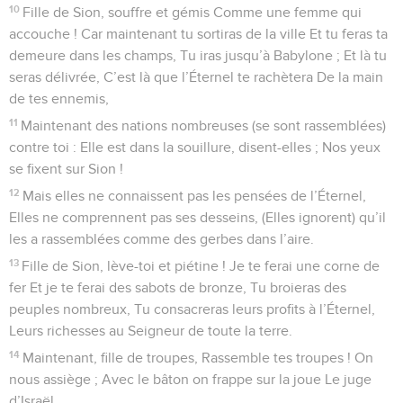
10
Fille de Sion, souffre et gémis Comme une femme qui
accouche ! Car maintenant tu sortiras de la ville Et tu feras ta
demeure dans les champs, Tu iras jusqu’à Babylone ; Et là tu
seras délivrée, C’est là que l’Éternel te rachètera De la main
de tes ennemis,
11
Maintenant des nations nombreuses (se sont rassemblées)
contre toi : Elle est dans la souillure, disent-elles ; Nos yeux
se fixent sur Sion !
12
Mais elles ne connaissent pas les pensées de l’Éternel,
Elles ne comprennent pas ses desseins, (Elles ignorent) qu’il
les a rassemblées comme des gerbes dans l’aire.
13
Fille de Sion, lève-toi et piétine ! Je te ferai une corne de
fer Et je te ferai des sabots de bronze, Tu broieras des
peuples nombreux, Tu consacreras leurs profits à l’Éternel,
Leurs richesses au Seigneur de toute la terre.
14
Maintenant, fille de troupes, Rassemble tes troupes ! On
nous assiège ; Avec le bâton on frappe sur la joue Le juge
d’Israël.