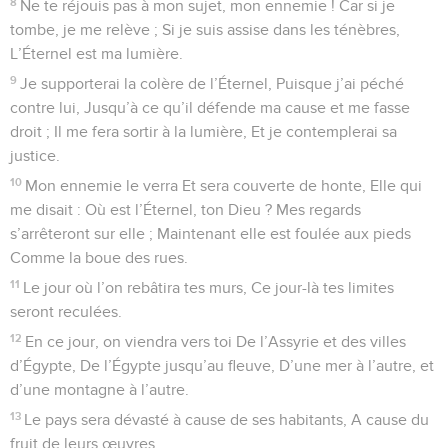
8
Ne te réjouis pas à mon sujet, mon ennemie ! Car si je
tombe, je me relève ; Si je suis assise dans les ténèbres,
L’Éternel est ma lumière.
9
Je supporterai la colère de l’Éternel, Puisque j’ai péché
contre lui, Jusqu’à ce qu’il défende ma cause et me fasse
droit ; Il me fera sortir à la lumière, Et je contemplerai sa
justice.
10
Mon ennemie le verra Et sera couverte de honte, Elle qui
me disait : Où est l’Éternel, ton Dieu ? Mes regards
s’arrêteront sur elle ; Maintenant elle est foulée aux pieds
Comme la boue des rues.
11
Le jour où l’on rebâtira tes murs, Ce jour-là tes limites
seront reculées.
12
En ce jour, on viendra vers toi De l’Assyrie et des villes
d’Égypte, De l’Égypte jusqu’au fleuve, D’une mer à l’autre, et
d’une montagne à l’autre.
13
Le pays sera dévasté à cause de ses habitants, A cause du
fruit de leurs œuvres.