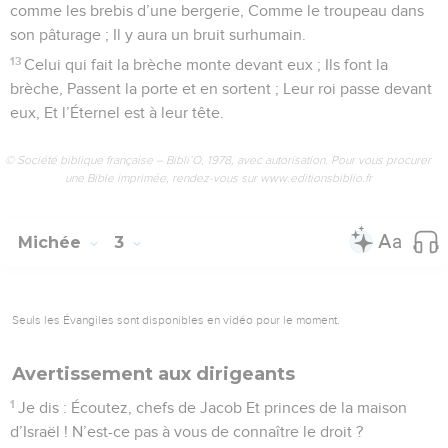
comme les brebis d’une bergerie, Comme le troupeau dans
son pâturage ; Il y aura un bruit surhumain.
13
Celui qui fait la brèche monte devant eux ; Ils font la
brèche, Passent la porte et en sortent ; Leur roi passe devant
eux, Et l’Éternel est à leur tête.
© Société biblique française – Bibli’O, 1978, avec autorisation. Pour vous procurer
une Bible imprimée, rendez-vous sur www.editionsbiblio.fr
Michée
3
Seuls les Évangiles sont disponibles en vidéo pour le moment.
Avertissement aux dirigeants
1
Je dis : Écoutez, chefs de Jacob Et princes de la maison
d’Israël ! N’est-ce pas à vous de connaître le droit ?