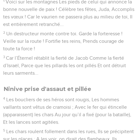
1
Voici sur les montagnes Les pieds de celui qui annonce la
bonne nouvelle de paix ! Célèbre tes fêtes, Juda, Accomplis
tes vœux ! Car le vaurien ne passera plus au milieu de toi, Il
est entièrement retranché...
2
Un destructeur monte contre toi. Garde la forteresse !
Veille sur la route ! Fortifie tes reins, Prends courage de
toute ta force !
3
Car l’Éternel rétablit la fierté de Jacob Comme la fierté
d’Israël, Parce que les pillards les ont pillés Et ont détruit
leurs sarments...
Ninive prise d'assaut et pillée
4
Les boucliers de ses héros sont rougis, Les hommes
vaillants sont vêtus de cramoisi ; Avec le fer qui étincelle
(apparaissent) les chars Au jour qu’il a fixé (pour la bataille),
Et les lances sont agitées.
5
Les chars roulent follement dans les rues, Ils se précipitent
sur les places ; A les voir, on dirait des flambeaux, Ils