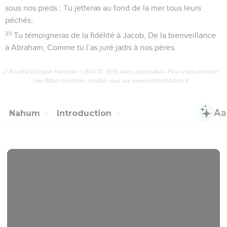
sous nos pieds ; Tu jetteras au fond de la mer tous leurs
péchés,
20
Tu témoigneras de la fidélité à Jacob, De la bienveillance
à Abraham, Comme tu l’as juré jadis à nos pères.
© Société biblique française – Bibli’O, 1978, avec autorisation. Pour vous procurer
une Bible imprimée, rendez-vous sur www.editionsbiblio.fr
Nahum
Introduction