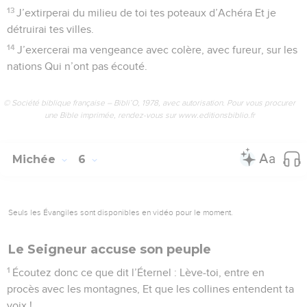
13
J’extirperai du milieu de toi tes poteaux d’Achéra Et je
détruirai tes villes.
14
J’exercerai ma vengeance avec colère, avec fureur, sur les
nations Qui n’ont pas écouté.
© Société biblique française – Bibli’O, 1978, avec autorisation. Pour vous procurer
une Bible imprimée, rendez-vous sur www.editionsbiblio.fr
Michée
6
Seuls les Évangiles sont disponibles en vidéo pour le moment.
Le Seigneur accuse son peuple
1
Écoutez donc ce que dit l’Éternel : Lève-toi, entre en
procès avec les montagnes, Et que les collines entendent ta
voix !...