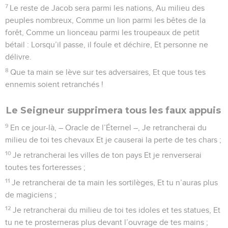
7
Le reste de Jacob sera parmi les nations, Au milieu des
peuples nombreux, Comme un lion parmi les bêtes de la
forêt, Comme un lionceau parmi les troupeaux de petit
bétail : Lorsqu’il passe, il foule et déchire, Et personne ne
délivre.
8
Que ta main se lève sur tes adversaires, Et que tous tes
ennemis soient retranchés !
Le Seigneur supprimera tous les faux appuis
9
En ce jour-là, – Oracle de l’Éternel –, Je retrancherai du
milieu de toi tes chevaux Et je causerai la perte de tes chars ;
10
Je retrancherai les villes de ton pays Et je renverserai
toutes tes forteresses ;
11
Je retrancherai de ta main les sortilèges, Et tu n’auras plus
de magiciens ;
12
Je retrancherai du milieu de toi tes idoles et tes statues, Et
tu ne te prosterneras plus devant l’ouvrage de tes mains ;