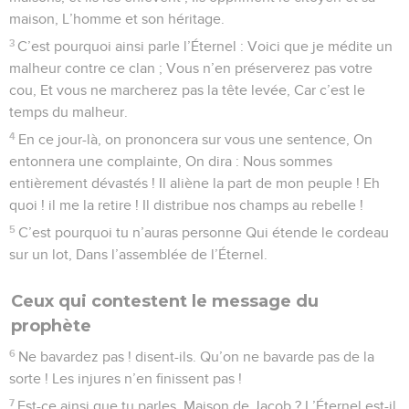
maison, L’homme et son héritage.
3
C’est pourquoi ainsi parle l’Éternel : Voici que je médite un
malheur contre ce clan ; Vous n’en préserverez pas votre
cou, Et vous ne marcherez pas la tête levée, Car c’est le
temps du malheur.
4
En ce jour-là, on prononcera sur vous une sentence, On
entonnera une complainte, On dira : Nous sommes
entièrement dévastés ! Il aliène la part de mon peuple ! Eh
quoi ! il me la retire ! Il distribue nos champs au rebelle !
5
C’est pourquoi tu n’auras personne Qui étende le cordeau
sur un lot, Dans l’assemblée de l’Éternel.
Ceux qui contestent le message du
prophète
6
Ne bavardez pas ! disent-ils. Qu’on ne bavarde pas de la
sorte ! Les injures n’en finissent pas !
7
Est-ce ainsi que tu parles, Maison de Jacob ? L’Éternel est-il