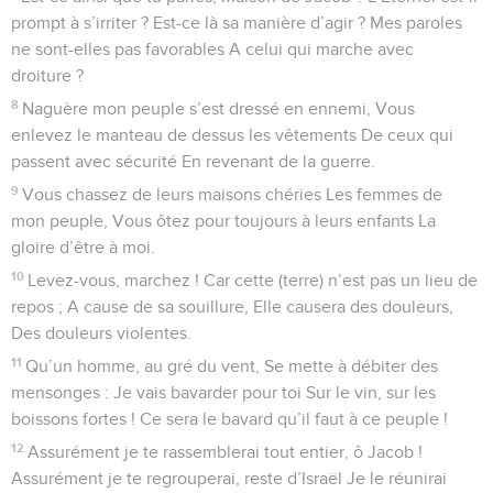
prompt à s’irriter ? Est-ce là sa manière d’agir ? Mes paroles
ne sont-elles pas favorables A celui qui marche avec
droiture ?
8
Naguère mon peuple s’est dressé en ennemi, Vous
enlevez le manteau de dessus les vêtements De ceux qui
passent avec sécurité En revenant de la guerre.
9
Vous chassez de leurs maisons chéries Les femmes de
mon peuple, Vous ôtez pour toujours à leurs enfants La
gloire d’être à moi.
10
Levez-vous, marchez ! Car cette (terre) n’est pas un lieu de
repos ; A cause de sa souillure, Elle causera des douleurs,
Des douleurs violentes.
11
Qu’un homme, au gré du vent, Se mette à débiter des
mensonges : Je vais bavarder pour toi Sur le vin, sur les
boissons fortes ! Ce sera le bavard qu’il faut à ce peuple !
12
Assurément je te rassemblerai tout entier, ô Jacob !
Assurément je te regrouperai, reste d’Israël Je le réunirai