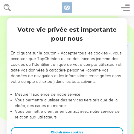
Seigneur) atteint la porte de mon peuple, Jusqu’à Jérusalem.
10
Ne l’annoncez pas dans Gath, Ne pleurez pas dans Akko !
Segond 1978 (Colombe)
Je me roule dans la poussière à Beth-Leaphra.
Votre vie privée est importante
Michée
1
11
Passe, habitante de Chaphir, Dans la nudité et la honte !
pour nous
L’habitante de Tsaanân n’ose sortir, Le deuil de Beth-Haëtsel
vous prive de son appui.
En cliquant sur le bouton « Accepter tous les cookies », vous
12
L’habitante de Maroth tremble pour son bonheur, Car le
acceptez que TopChrétien utilise des traceurs (comme des
malheur est descendu, (venant) de l’Éternel, Jusqu’à la porte
cookies ou l'identifiant unique de votre compte utilisateur) et
de Jérusalem.
traite vos données à caractère personnel (comme vos
données de navigation et les informations renseignées dans
13
Attelle char et chevaux, Habitante de Lakich ! Tu as été
votre compte utilisateur) dans les buts suivants :
pour la fille de Sion une première cause de péché, Car en toi
se sont trouvés les crimes d’Israël.
Mesurer l'audience de notre service
Vous permettre d'utiliser des services tiers tels que de la
14
C’est pourquoi tu te sépareras de Morécheth-Gath ; Les
vidéo, des cartes du monde…
maisons d’Akzib seront une déception Pour les rois d’Israël.
Vous permettre d'entrer en contact avec notre service de
15
relation aux utilisateurs.
Je t’amènerai un nouveau conquérant, Habitante de
Marécha ; La gloire d’Israël s’en ira jusqu’à Adoullam.
Choisir mes cookies
16
Rase-toi, coupe ta chevelure, A cause de tes fils chéris !