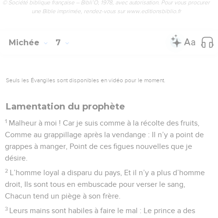
© Société biblique française – Bibli’O, 1978, avec autorisation. Pour vous procurer
une Bible imprimée, rendez-vous sur www.editionsbiblio.fr
Michée
7
Seuls les Évangiles sont disponibles en vidéo pour le moment.
Lamentation du prophète
1
Malheur à moi ! Car je suis comme à la récolte des fruits,
Comme au grappillage après la vendange : Il n’y a point de
grappes à manger, Point de ces figues nouvelles que je
désire.
2
L’homme loyal a disparu du pays, Et il n’y a plus d’homme
droit, Ils sont tous en embuscade pour verser le sang,
Chacun tend un piège à son frère.
3
Leurs mains sont habiles à faire le mal : Le prince a des