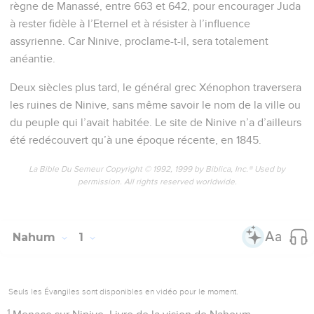
règne de Manassé, entre 663 et 642, pour encourager Juda
à rester fidèle à l’Eternel et à résister à l’influence
assyrienne. Car Ninive, proclame-t-il, sera totalement
anéantie.
Deux siècles plus tard, le général grec Xénophon traversera
les ruines de Ninive, sans même savoir le nom de la ville ou
du peuple qui l’avait habitée. Le site de Ninive n’a d’ailleurs
été redécouvert qu’à une époque récente, en 1845.
La Bible Du Semeur Copyright © 1992, 1999 by Biblica, Inc.® Used by
permission. All rights reserved worldwide.
Nahum
1
Seuls les Évangiles sont disponibles en vidéo pour le moment.
1