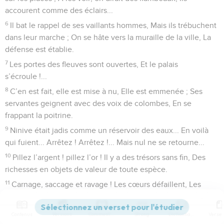
accourent comme des éclairs...
6
Il bat le rappel de ses vaillants hommes, Mais ils trébuchent
dans leur marche ; On se hâte vers la muraille de la ville, La
défense est établie.
7
Les portes des fleuves sont ouvertes, Et le palais
s’écroule !...
8
C’en est fait, elle est mise à nu, Elle est emmenée ; Ses
servantes geignent avec des voix de colombes, En se
frappant la poitrine.
9
Ninive était jadis comme un réservoir des eaux... En voilà
qui fuient... Arrêtez ! Arrêtez !... Mais nul ne se retourne...
10
Pillez l’argent ! pillez l’or ! Il y a des trésors sans fin, Des
richesses en objets de valeur de toute espèce.
11
Carnage, saccage et ravage ! Les cœurs défaillent, Les
genoux chancellent, Tous les reins souffrent, Tous les
visages pâlissent.
Contenus
Versions
Commentaires
Strong
Dictionnaire