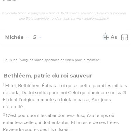
© Société biblique française – Bibli’O, 1978, avec autorisation. Pour vous procurer
une Bible imprimée, rendez-vous sur www.editionsbiblio.fr
Michée
5
Seuls les Évangiles sont disponibles en vidéo pour le moment.
Bethléem, patrie du roi sauveur
1
Et toi, Bethléhem Éphrata Toi qui es petite parmi les milliers
de Juda, De toi sortira pour moi Celui qui dominera sur Israël
Et dont l’origine remonte au lointain passé, Aux jours
d’éternité.
2
C’est pourquoi il les abandonnera Jusqu’au temps où
enfantera celle qui doit enfanter, Et le reste de ses frères
Reviendra auprès des fils d’Israël.