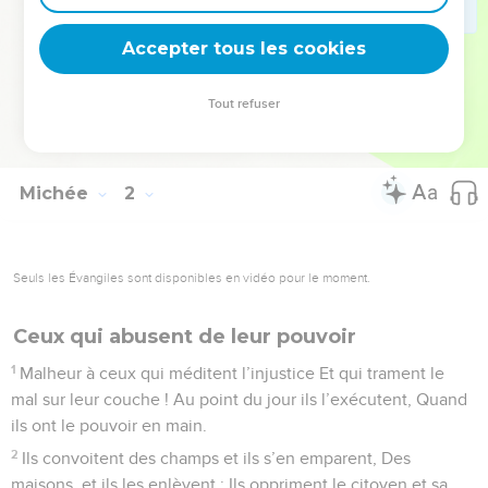
Rends-toi tout à fait chauve comme le vautour, Car ils s’en
Accepter tous les cookies
vont en déportation loin de toi !
© Société biblique française – Bibli’O, 1978, avec autorisation. Pour vous procurer
Tout refuser
une Bible imprimée, rendez-vous sur www.editionsbiblio.fr
Michée
2
Seuls les Évangiles sont disponibles en vidéo pour le moment.
Ceux qui abusent de leur pouvoir
1
Malheur à ceux qui méditent l’injustice Et qui trament le
mal sur leur couche ! Au point du jour ils l’exécutent, Quand
ils ont le pouvoir en main.
2
Ils convoitent des champs et ils s’en emparent, Des
maisons, et ils les enlèvent ; Ils oppriment le citoyen et sa