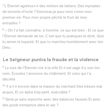
7
L’Éternel agréera-t-il des milliers de béliers, Des myriades
de torrents d’huile ? Donnerai-je pour mon crime mon
premier-né, Pour mon propre péché le fruit de mes
entrailles ?
8
– On t’a fait connaître, ô homme, ce qui est bien ; Et ce que
l’Éternel demande de toi, C’est que tu pratiques le droit, Que
tu aimes la loyauté, Et que tu marches humblement avec ton
Dieu.
Le Seigneur punira la fraude et la violence
9
La voix de l’Éternel crie à la ville Et il est sage d’y voir ton
nom. Écoutez l’annonce du châtiment, Et celui qui l’a
décrété.
10
Y a-t-il encore dans la maison du méchant Des trésors mal
acquis, Et un épha trop petit, exécrable ?
11
Serai-je sans reproche avec des balances fausses Et avec
des poids trompeurs dans le sac ?