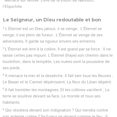
Menace sur Ninive. Livre de la vision de Nahoum,
l’Elqochite.
Le Seigneur, un Dieu redoutable et bon
2
L’Éternel est un Dieu jaloux, il se venge ; L’Éternel se
venge, il est plein de fureur ; L’Éternel se venge de ses
adversaires, Il garde sa rigueur envers ses ennemis.
3
L’Éternel est lent à la colère, Il est grand par sa force ; Il ne
laisse certes pas impuni. L’Éternel (fraye) son chemin dans le
tourbillon, dans la tempête, Les nuées sont la poussière de
ses pieds.
4
Il menace la mer et la dessèche, Il fait tarir tous les fleuves ;
Le Basan et le Carmel dépérissent, La fleur du Liban dépérit.
5
Il fait trembler les montagnes, Et les collines vacillent ; La
terre se soulève devant sa face, Le monde et tous ses
habitants.
6
Qui résistera devant son indignation ? Qui tiendra contre
son ardente colère ? Sa fureur se répand comme le feu : Il