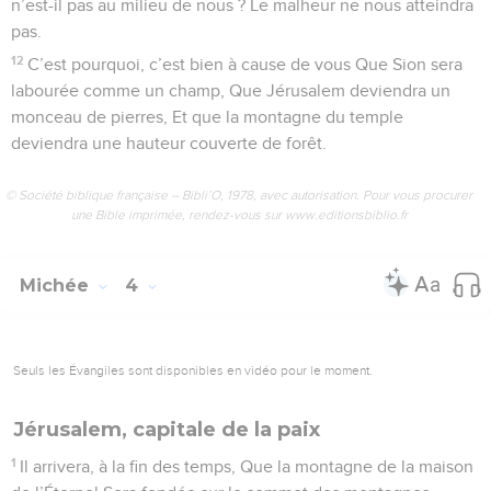
n’est-il pas au milieu de nous ? Le malheur ne nous atteindra
pas.
12
C’est pourquoi, c’est bien à cause de vous Que Sion sera
labourée comme un champ, Que Jérusalem deviendra un
monceau de pierres, Et que la montagne du temple
deviendra une hauteur couverte de forêt.
© Société biblique française – Bibli’O, 1978, avec autorisation. Pour vous procurer
une Bible imprimée, rendez-vous sur www.editionsbiblio.fr
Michée
4
Seuls les Évangiles sont disponibles en vidéo pour le moment.
Jérusalem, capitale de la paix
1
Il arrivera, à la fin des temps, Que la montagne de la maison