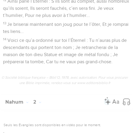
Ainsi parle l’Éternel : S’ils sont au complet, aussi nombreux
qu’ils soient, Ils seront fauchés, c’en sera fini. Je veux
t’humilier, Pour ne plus avoir à t’humilier...
13
Je briserai maintenant son joug pour te l’ôter, Et je romprai
tes liens...
14
Voici ce qu’a ordonné sur toi l’Éternel : Tu n’auras plus de
descendants qui portent ton nom ; Je retrancherai de la
maison de ton dieu Statue et image de métal fondu ; Je
préparerai ta tombe, Car tu ne vaux pas grand-chose.
© Société biblique française – Bibli’O, 1978, avec autorisation. Pour vous procurer
une Bible imprimée, rendez-vous sur www.editionsbiblio.fr
Nahum
2
Seuls les Évangiles sont disponibles en vidéo pour le moment.