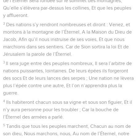
de l’Éternel Sera fondée sur le sommet des montagnes,
Qu’elle s’élèvera par-dessus les collines, Et que les peuples
y afflueront.
2
Des nations s’y rendront nombreuses et diront : Venez, et
montons à la montagne de l’Éternel, A la Maison du Dieu de
Jacob, Afin qu’il nous instruise de ses voies, Et que nous
marchions dans ses sentiers. Car de Sion sortira la loi Et de
Jérusalem la parole de l’Éternel.
3
Il sera juge entre des peuples nombreux, Il sera l’arbitre de
nations puissantes, lointaines. De leurs épées ils forgeront
des socs Et de leurs lances des serpes ; Une nation ne lèvera
plus l’épée contre une autre, Et l’on n’apprendra plus la
guerre.
4
Ils habiteront chacun sous sa vigne et sous son figuier, Et il
n’y aura personne pour les troubler ; Car la bouche de
l’Éternel des armées a parlé.
5
Tandis que tous les peuples marchent, Chacun au nom de
son dieu, Nous marchons, nous, Au nom de l’Éternel, notre