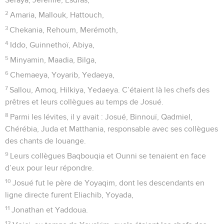
2
Amaria, Mallouk, Hattouch,
3
Chekania, Rehoum, Merémoth,
4
Iddo, Guinnethoï, Abiya,
5
Minyamin, Maadia, Bilga,
6
Chemaeya, Yoyarib, Yedaeya,
7
Sallou, Amoq, Hilkiya, Yedaeya. C’étaient là les chefs des
prêtres et leurs collègues au temps de Josué.
8
Parmi les lévites, il y avait : Josué, Binnouï, Qadmiel,
Chérébia, Juda et Matthania, responsable avec ses collègues
des chants de louange.
9
Leurs collègues Baqbouqia et Ounni se tenaient en face
d’eux pour leur répondre.
10
Josué fut le père de Yoyaqim, dont les descendants en
ligne directe furent Eliachib, Yoyada,
11
Jonathan et Yaddoua.
12