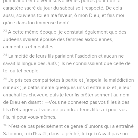
purification et de venir surveiller les portes pour que le
caractère sacré du jour du sabbat soit respecté. De cela
aussi, souviens-toi en ma faveur, ô mon Dieu, et fais-moi
grâce dans ton immense bonté.
23
A cette même époque, je constatai également que des
Judéens avaient épousé des femmes asdodiennes,
ammonites et moabites.
24
La moitié de leurs fils parlaient l’asdodien et aucun ne
savait la langue des Juifs ; ils ne connaissaient que celle de
tel ou tel peuple.
25
Je pris ces compatriotes à partie et j’appelai la malédiction
sur eux ; je battis même quelques-uns d’entre eux et je leur
arrachai les cheveux, puis je leur fis prêter serment au nom
de Dieu en disant : —Vous ne donnerez pas vos filles à des
fils d’étrangers et vous ne prendrez leurs filles ni pour vos
fils, ni pour vous-mêmes.
26
N’est-ce pas précisément ce genre d’unions qui a entraîné
Salomon, roi d’Israël, dans le péché, lui qui n’avait pas son