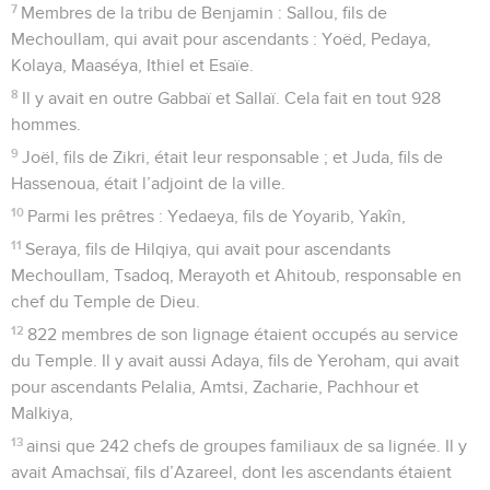
7
Membres de la tribu de Benjamin : Sallou, fils de
Mechoullam, qui avait pour ascendants : Yoëd, Pedaya,
Kolaya, Maaséya, Ithiel et Esaïe.
8
Il y avait en outre Gabbaï et Sallaï. Cela fait en tout 928
hommes.
9
Joël, fils de Zikri, était leur responsable ; et Juda, fils de
Hassenoua, était l’adjoint de la ville.
10
Parmi les prêtres : Yedaeya, fils de Yoyarib, Yakîn,
11
Seraya, fils de Hilqiya, qui avait pour ascendants
Mechoullam, Tsadoq, Merayoth et Ahitoub, responsable en
chef du Temple de Dieu.
12
822 membres de son lignage étaient occupés au service
du Temple. Il y avait aussi Adaya, fils de Yeroham, qui avait
pour ascendants Pelalia, Amtsi, Zacharie, Pachhour et
Malkiya,
13
ainsi que 242 chefs de groupes familiaux de sa lignée. Il y
avait Amachsaï, fils d’Azareel, dont les ascendants étaient