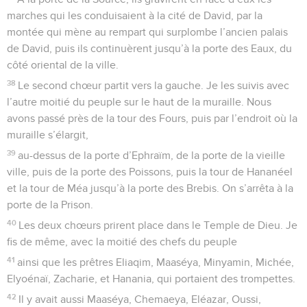
marches qui les conduisaient à la cité de David, par la
montée qui mène au rempart qui surplombe l’ancien palais
de David, puis ils continuèrent jusqu’à la porte des Eaux, du
côté oriental de la ville.
38
Le second chœur partit vers la gauche. Je les suivis avec
l’autre moitié du peuple sur le haut de la muraille. Nous
avons passé près de la tour des Fours, puis par l’endroit où la
muraille s’élargit,
39
au-dessus de la porte d’Ephraïm, de la porte de la vieille
ville, puis de la porte des Poissons, puis la tour de Hananéel
et la tour de Méa jusqu’à la porte des Brebis. On s’arrêta à la
porte de la Prison.
40
Les deux chœurs prirent place dans le Temple de Dieu. Je
fis de même, avec la moitié des chefs du peuple
41
ainsi que les prêtres Eliaqim, Maaséya, Minyamin, Michée,
Elyoénaï, Zacharie, et Hanania, qui portaient des trompettes.
42
Il y avait aussi Maaséya, Chemaeya, Eléazar, Oussi,