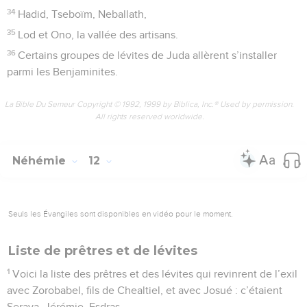
34
Hadid, Tseboïm, Neballath,
35
Lod et Ono, la vallée des artisans.
36
Certains groupes de lévites de Juda allèrent s’installer
parmi les Benjaminites.
La Bible Du Semeur Copyright © 1992, 1999 by Biblica, Inc.® Used by permission.
All rights reserved worldwide.
Néhémie
12
Seuls les Évangiles sont disponibles en vidéo pour le moment.
Liste de prêtres et de lévites
1
Voici la liste des prêtres et des lévites qui revinrent de l’exil
avec Zorobabel, fils de Chealtiel, et avec Josué : c’étaient
Seraya, Jérémie, Esdras,