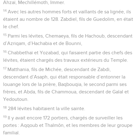
Ahzaï, Mechillémoth, Immer.
14
Avec les autres hommes forts et vaillants de sa lignée, ils
étaient au nombre de 128. Zabdiel, fils de Guedolim, en était
le chef.
15
Parmi les lévites, Chemaeya, fils de Hachoub, descendant
d’Azriqam, d’Hachabia et de Bounni,
16
Chabbethaï et Yozabad, qui faisaient partie des chefs des
lévites, étaient chargés des travaux extérieurs du Temple.
17
Matthania, fils de Michée, descendant de Zabdi,
descendant d’Asaph, qui était responsable d’entonner la
louange lors de la prière, Baqbouqia, le second parmi ses
frères, et Abda, fils de Chammoua, descendant de Galal et
Yedoutoun.
18
284 lévites habitaient la ville sainte.
19
Il y avait encore 172 portiers, chargés de surveiller les
portes : Aqqoub et Thalmôn, et les membres de leur groupe
familial.