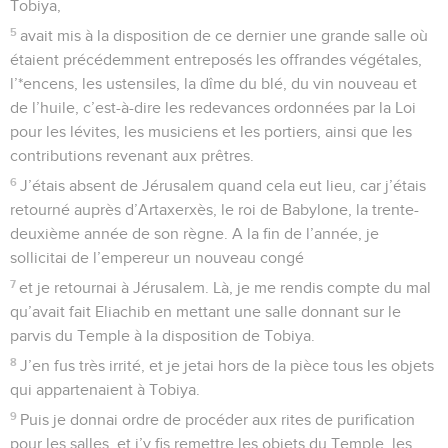
Tobiya,
5
avait mis à la disposition de ce dernier une grande salle où
étaient précédemment entreposés les offrandes végétales,
l’*encens, les ustensiles, la dîme du blé, du vin nouveau et
de l’huile, c’est-à-dire les redevances ordonnées par la Loi
pour les lévites, les musiciens et les portiers, ainsi que les
contributions revenant aux prêtres.
6
J’étais absent de Jérusalem quand cela eut lieu, car j’étais
retourné auprès d’Artaxerxès, le roi de Babylone, la trente-
deuxième année de son règne. A la fin de l’année, je
sollicitai de l’empereur un nouveau congé
7
et je retournai à Jérusalem. Là, je me rendis compte du mal
qu’avait fait Eliachib en mettant une salle donnant sur le
parvis du Temple à la disposition de Tobiya.
8
J’en fus très irrité, et je jetai hors de la pièce tous les objets
qui appartenaient à Tobiya.
9
Puis je donnai ordre de procéder aux rites de purification
pour les salles, et j’y fis remettre les objets du Temple, les