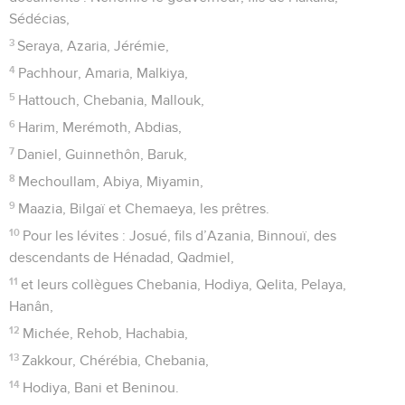
Sédécias,
3
Seraya, Azaria, Jérémie,
4
Pachhour, Amaria, Malkiya,
5
Hattouch, Chebania, Mallouk,
6
Harim, Merémoth, Abdias,
7
Daniel, Guinnethôn, Baruk,
8
Mechoullam, Abiya, Miyamin,
9
Maazia, Bilgaï et Chemaeya, les prêtres.
10
Pour les lévites : Josué, fils d’Azania, Binnouï, des
descendants de Hénadad, Qadmiel,
11
et leurs collègues Chebania, Hodiya, Qelita, Pelaya,
Hanân,
12
Michée, Rehob, Hachabia,
13
Zakkour, Chérébia, Chebania,
14
Hodiya, Bani et Beninou.