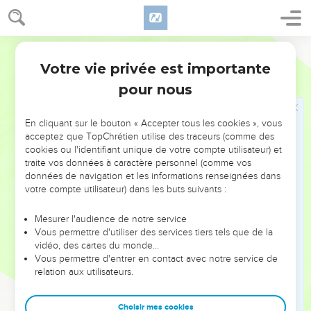
rois, nos dirigeants, nos prêtres, nos prophètes, nos ancêtres
et tout ton peuple depuis l’époque de la domination
assyrienne jusqu’à ce jour.
Semeur
33
Tu as été juste dans tout ce qui nous est arrivé, car tu as
Votre vie privée est importante
Néhémie
9
agi en toute fidélité, alors que nous, nous avons fait le mal.
pour nous
34
Nos rois, nos dirigeants, nos prêtres et nos ancêtres n’ont
pas appliqué ta Loi et n’ont pas respecté tes
En cliquant sur le bouton « Accepter tous les cookies », vous
commandements ; ils n’ont pas prêté attention aux
acceptez que TopChrétien utilise des traceurs (comme des
avertissements que tu leur adressais.
cookies ou l'identifiant unique de votre compte utilisateur) et
traite vos données à caractère personnel (comme vos
35
Tant qu’ils jouissaient dans leur royaume des nombreux
données de navigation et les informations renseignées dans
bienfaits que tu leur accordais dans le pays spacieux et
votre compte utilisateur) dans les buts suivants :
fertile que tu leur avais donné, ils ne t’ont pas adoré et ne se
sont pas détournés de leurs mauvaises actions.
Mesurer l'audience de notre service
Vous permettre d'utiliser des services tiers tels que de la
36
A présent, nous voici esclaves ! Oui, nous sommes réduits
vidéo, des cartes du monde…
à la servitude dans le pays que tu as donné à nos ancêtres
Vous permettre d'entrer en contact avec notre service de
pour qu’ils jouissent de ses fruits et de ses biens !
relation aux utilisateurs.
37
Les moissons abondantes qu’il produit profitent aux rois
que tu nous as imposés à cause de nos fautes ; ils disposent
Choisir mes cookies