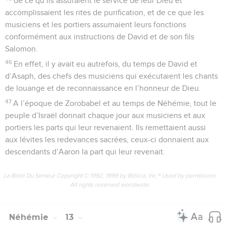
de ce qu’ils assuraient le service de leur Dieu et
accomplissaient les rites de purification, et de ce que les
musiciens et les portiers assumaient leurs fonctions
conformément aux instructions de David et de son fils
Salomon.
46
En effet, il y avait eu autrefois, du temps de David et
d’Asaph, des chefs des musiciens qui exécutaient les chants
de louange et de reconnaissance en l’honneur de Dieu.
47
A l’époque de Zorobabel et au temps de Néhémie, tout le
peuple d’Israël donnait chaque jour aux musiciens et aux
portiers les parts qui leur revenaient. Ils remettaient aussi
aux lévites les redevances sacrées, ceux-ci donnaient aux
descendants d’Aaron la part qui leur revenait.
La Bible Du Semeur Copyright © 1992, 1999 by Biblica, Inc.® Used by permission.
All rights reserved worldwide.
Néhémie
13