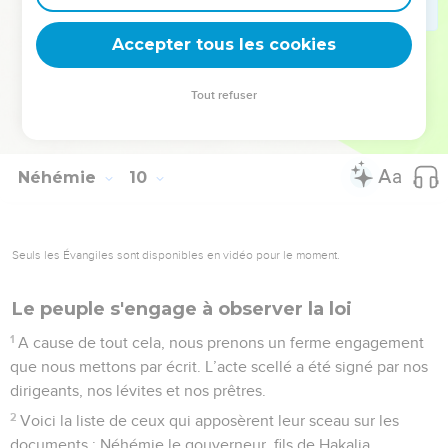
à leur gré de notre corps et de nos troupeaux, et nous voilà
plongés dans une profonde détresse.
Accepter tous les cookies
La Bible Du Semeur Copyright © 1992, 1999 by Biblica, Inc.® Used by permission.
Tout refuser
All rights reserved worldwide.
Néhémie
10
Seuls les Évangiles sont disponibles en vidéo pour le moment.
Le peuple s'engage à observer la loi
1
A cause de tout cela, nous prenons un ferme engagement
que nous mettons par écrit. L’acte scellé a été signé par nos
dirigeants, nos lévites et nos prêtres.
2
Voici la liste de ceux qui apposèrent leur sceau sur les
documents : Néhémie le gouverneur, fils de Hakalia,