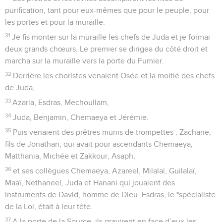
purification, tant pour eux-mêmes que pour le peuple, pour
les portes et pour la muraille.
31
Je fis monter sur la muraille les chefs de Juda et je formai
deux grands chœurs. Le premier se dirigea du côté droit et
marcha sur la muraille vers la porte du Fumier.
32
Derrière les choristes venaient Osée et la moitié des chefs
de Juda,
33
Azaria, Esdras, Mechoullam,
34
Juda, Benjamin, Chemaeya et Jérémie.
35
Puis venaient des prêtres munis de trompettes : Zacharie,
fils de Jonathan, qui avait pour ascendants Chemaeya,
Matthania, Michée et Zakkour, Asaph,
36
et ses collègues Chemaeya, Azareel, Milalaï, Guilalaï,
Maaï, Nethaneel, Juda et Hanani qui jouaient des
instruments de David, homme de Dieu. Esdras, le *spécialiste
de la Loi, était à leur tête.
37
A la porte de la Source, ils gravirent en face d’eux les