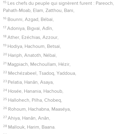
15
Les chefs du peuple qui signèrent furent : Pareoch,
Pahath-Moab, Elam, Zatthou, Bani,
16
Bounni, Azgad, Bébaï,
17
Adoniya, Bigvaï, Adîn,
18
Ather, Ezéchias, Azzour,
19
Hodiya, Hachoum, Betsaï,
20
Hariph, Anatoth, Nébaï,
21
Magpiach, Mechoullam, Hézir,
22
Mechézabeel, Tsadoq, Yaddoua,
23
Pelatia, Hanân, Asaya,
24
Hosée, Hanania, Hachoub,
25
Hallohech, Pilha, Chobeq,
26
Rohoum, Hachabna, Maaséya,
27
Ahiya, Hanân, Anân,
28
Mallouk, Harim, Baana.