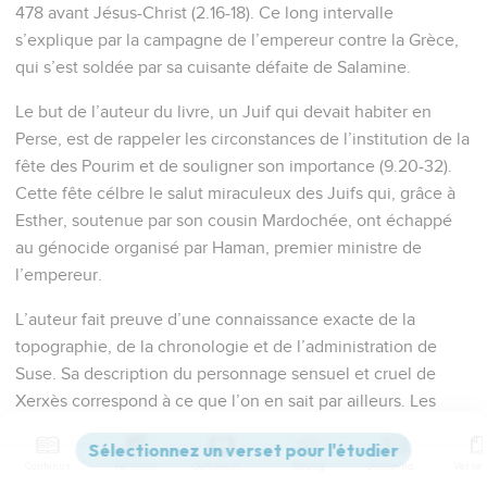
478 avant Jésus-Christ (2.16-18). Ce long intervalle
s’explique par la campagne de l’empereur contre la Grèce,
qui s’est soldée par sa cuisante défaite de Salamine.
Le but de l’auteur du livre, un Juif qui devait habiter en
Perse, est de rappeler les circonstances de l’institution de la
fête des Pourim et de souligner son importance (9.20-32).
Cette fête célbre le salut miraculeux des Juifs qui, grâce à
Esther, soutenue par son cousin Mardochée, ont échappé
au génocide organisé par Haman, premier ministre de
l’empereur.
L’auteur fait preuve d’une connaissance exacte de la
topographie, de la chronologie et de l’administration de
Suse. Sa description du personnage sensuel et cruel de
Xerxès correspond à ce que l’on en sait par ailleurs. Les
textes extra-bibliques ne mentionnent pas Esther, mais une
tablette cunéiforme de Borsippa, près de Babylone, parle
Contenus
Versions
Commentaires
Strong
Dictionnaire
d’un certain Marduka, haut fonctionnaire de la cour de Suse,