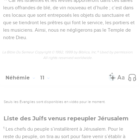
Car les Israélites et les lévites apporteront dans ces salles
leurs offrandes de blé, de vin nouveau et d’huile ; c’est dans
ces locaux que sont entreposés les objets du sanctuaire et
que se tiendront les prêtres qui font le service, les portiers et
les musiciens. Ainsi, nous ne négligerons pas le Temple de
notre Dieu.
La Bible Du Semeur Copyright © 1992, 1999 by Biblica, Inc.® Used by permission.
All rights reserved worldwide.
Néhémie
11
Seuls les Évangiles sont disponibles en vidéo pour le moment.
Liste des Juifs venus repeupler Jérusalem
1
Les chefs du peuple s’installèrent à Jérusalem. Pour le
reste du peuple, on tira au sort pour faire venir s’établir à