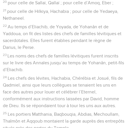
20
pour celle de Sallaï, Qallaï ; pour celle d’Amoq, Eber ;
21
pour celle de Hilkiya, Hachabia ; pour celle de Yedaeya,
Nethaneel.
22
Au temps d’Eliachib, de Yoyada, de Yohanân et de
Yaddoua, on fit des listes des chefs de familles lévitiques et
sacerdotales. Elles furent établies pendant le règne de
Darius, le Perse.
23
Les noms des chefs de familles lévitiques furent inscrits
sur le livre des Annales jusqu’au temps de Yohanân, petit-fils
d’Eliachib.
24
Les chefs des lévites, Hachabia, Chérébia et Josué, fils de
Qadmiel, ainsi que leurs collègues se tenaient les uns en
face des autres pour louer et célébrer l’Eternel,
conformément aux instructions laissées par David, homme
de Dieu. Ils se répondaient tour à tour les uns aux autres.
25
Les portiers Matthania, Baqbouqia, Abdias, Mechoullam,
Thalmôn et Aqqoub montaient la garde auprès des entrepôts
situés près des portes du Temple.