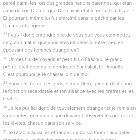
pareil parmi les rois des grandes nations païennes, qui était
aimé de son Dieu et que Dieu avait établi roi sur tout Israël ?
Et pourtant, même lui fut entraîné dans le péché par les
femmes étrangères.
27
Faut-il donc entendre dire de vous que vous commettez
ce grand mal et que vous êtes infidèles à notre Dieu en
épousant des femmes étrangères ?
28
Un des fils de Yoyada et petit-fils d’Eliachib, le grand-
prêtre, était devenu le gendre de Sanballat, le Horonite.
C’est pourquoi je le chassai loin de moi.
29
Souviens-toi de ces gens, ô mon Dieu, qui ont déshonoré
la fonction sacerdotale et ton alliance avec les prêtres et les
lévites.
30
Je les purifiai donc de tout élément étranger et je remis en
vigueur les règlements que devaient observer les prêtres et
les lévites, chacun dans son service.
31
Je rétablis aussi les offrandes de bois à fournir aux dates
prescrites et celles des premiers produits de la terre.