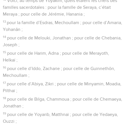
Voici, au temps de Yoyakim, quels étaient les chefs des
familles sacerdotales : pour la famille de Seraya, c’était
Meraya ; pour celle de Jérémie, Hanania ;
13
pour la famille d’Esdras, Mechoullam ; pour celle d’Amaria,
Yohanân ;
14
pour celle de Melouki, Jonathan ; pour celle de Chebania,
Joseph ;
15
pour celle de Harim, Adna ; pour celle de Merayoth,
Helkaï ;
16
pour celle d’Iddo, Zacharie ; pour celle de Guinnethôn,
Mechoullam ;
17
pour celle d’Abiya, Zikri ; pour celle de Minyamin, Moadia,
Pilthaï ;
18
pour celle de Bilga, Chammoua ; pour celle de Chemaeya,
Jonathan ;
19
pour celle de Yoyarib, Matthnaï ; pour celle de Yedaeya,
Ouzzi ;