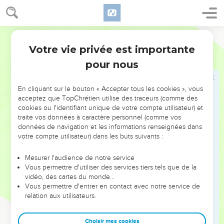
coupables. Pourtant, tu n’as pas considéré nos fautes comme
elles le méritaient. Tu nous as permis de rester en vie, à nous
Parole de Vie
qui sommes ici.
Votre vie privée est importante
14
Alors, est-ce que nous pouvons recommencer à désobéir à
Esdras
9
tes commandements ? Est-ce que nous pouvons encore
pour nous
nous allier par des mariages à ces gens détestables ? Est-ce
que tu ne vas pas te mettre en colère contre nous et nous
En cliquant sur le bouton « Accepter tous les cookies », vous
détruire tous, sans exception ?
acceptez que TopChrétien utilise des traceurs (comme des
cookies ou l'identifiant unique de votre compte utilisateur) et
15
SEIGNEUR, Dieu d’Israël, tu es juste. Aujourd’hui, tu as
traite vos données à caractère personnel (comme vos
permis à quelques-uns d’entre nous d’être encore vivants.
données de navigation et les informations renseignées dans
votre compte utilisateur) dans les buts suivants :
Nous sommes en effet devant toi avec nos fautes. Et
pourtant, personne ne peut se tenir en ta présence dans une
Mesurer l'audience de notre service
situation semblable. »
Vous permettre d'utiliser des services tiers tels que de la
vidéo, des cartes du monde…
Vous permettre d'entrer en contact avec notre service de
relation aux utilisateurs.
Choisir mes cookies