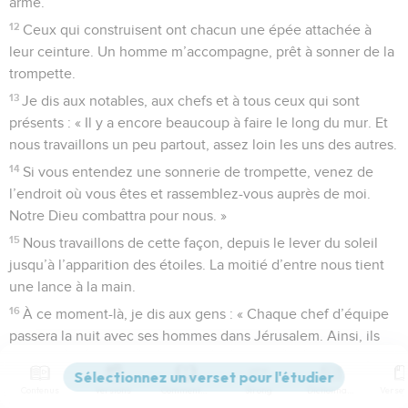
arme.
12
Ceux qui construisent ont chacun une épée attachée à
leur ceinture. Un homme m’accompagne, prêt à sonner de la
trompette.
13
Je dis aux notables, aux chefs et à tous ceux qui sont
présents : « Il y a encore beaucoup à faire le long du mur. Et
nous travaillons un peu partout, assez loin les uns des autres.
14
Si vous entendez une sonnerie de trompette, venez de
l’endroit où vous êtes et rassemblez-vous auprès de moi.
Notre Dieu combattra pour nous. »
15
Nous travaillons de cette façon, depuis le lever du soleil
jusqu’à l’apparition des étoiles. La moitié d’entre nous tient
une lance à la main.
16
À ce moment-là, je dis aux gens : « Chaque chef d’équipe
passera la nuit avec ses hommes dans Jérusalem. Ainsi, ils
nous protégeront pendant la nuit et ils travailleront pendant
la journée. »
Contenus
Versions
Commentaires
Strong
Dictionnaire
17
Moi-même, mes frères, mes serviteurs et les gardiens qui