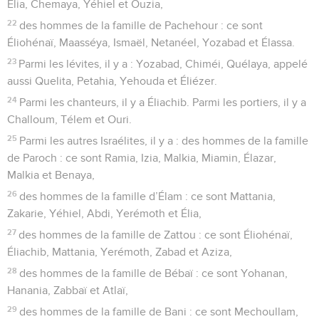
Élia, Chemaya, Yéhiel et Ouzia,
22
des hommes de la famille de Pachehour : ce sont
Éliohénaï, Maasséya, Ismaël, Netanéel, Yozabad et Élassa.
23
Parmi les lévites, il y a : Yozabad, Chiméi, Quélaya, appelé
aussi Quelita, Petahia, Yehouda et Éliézer.
24
Parmi les chanteurs, il y a Éliachib. Parmi les portiers, il y a
Challoum, Télem et Ouri.
25
Parmi les autres Israélites, il y a : des hommes de la famille
de Paroch : ce sont Ramia, Izia, Malkia, Miamin, Élazar,
Malkia et Benaya,
26
des hommes de la famille d’Élam : ce sont Mattania,
Zakarie, Yéhiel, Abdi, Yerémoth et Élia,
27
des hommes de la famille de Zattou : ce sont Éliohénaï,
Éliachib, Mattania, Yerémoth, Zabad et Aziza,
28
des hommes de la famille de Bébaï : ce sont Yohanan,
Hanania, Zabbaï et Atlaï,
29
des hommes de la famille de Bani : ce sont Mechoullam,