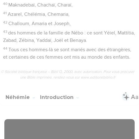
40
Maknadebaï, Chachaï, Charaï,
41
Azarel, Chélémia, Chemaria,
42
Challoum, Amaria et Joseph,
43
des hommes de la famille de Nébo : ce sont Yéiel, Mattitia,
Zabad, Zébina, Yaddaï, Joël et Benaya.
44
Tous ces hommes-là se sont mariés avec des étrangères,
et certaines de ces femmes ont mis au monde des enfants.
© Société biblique française – Bibli’O, 2000, avec autorisation. Pour vous procurer
une Bible imprimée, rendez-vous sur www.editionsbiblio.fr
Néhémie
Introduction