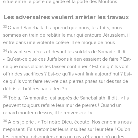
situé entre le poste de garde et la porte des Moutons.
Les adversaires veulent arrêter les travaux
33
Quand Saneballath apprend que nous, les Juifs, nous
sommes en train de rebâtir le mur qui entoure Jérusalem, il
entre dans une violente colère. Il se moque de nous
34
devant ses frères et devant les soldats de Samarie. Il dit :
« Qu’est-ce que ces Juifs bons à rien essaient de faire ? Est-
ce que nous allons les laisser continuer ? Est-ce qu’ils vont
offrir des sacrifices ? Est-ce qu’ils vont finir aujourd’hui ? Est-
ce qu’ils vont faire revivre des pierres prises sur des tas de
débris et brûlées par le feu ? »
35
Tobia, l’Ammonite, est auprès de Saneballath. Il dit : « Ils
peuvent toujours refaire leur mur de pierres ! Quand un
renard montera dessus, il le renversera ! »
36
Alors je prie : « Toi notre Dieu, écoute. Nos ennemis nous
méprisent. Fais retomber leurs insultes sur leur tête ! Qu’on
les emmène prisonniers dans un pays étranger où on les