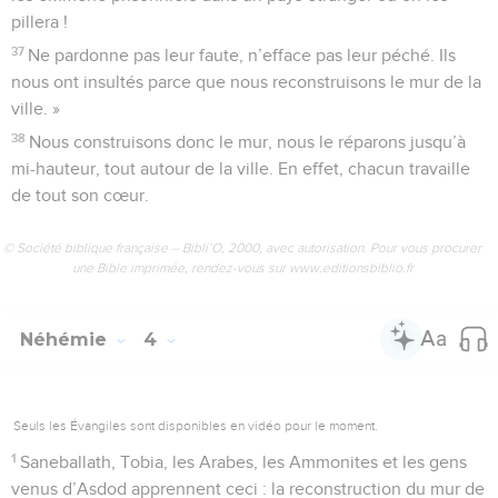
pillera !
37
Ne pardonne pas leur faute, n’efface pas leur péché. Ils
nous ont insultés parce que nous reconstruisons le mur de la
ville. »
38
Nous construisons donc le mur, nous le réparons jusqu’à
mi-hauteur, tout autour de la ville. En effet, chacun travaille
de tout son cœur.
© Société biblique française – Bibli’O, 2000, avec autorisation. Pour vous procurer
une Bible imprimée, rendez-vous sur www.editionsbiblio.fr
Néhémie
4
Seuls les Évangiles sont disponibles en vidéo pour le moment.
1
Saneballath, Tobia, les Arabes, les Ammonites et les gens
venus d’Asdod apprennent ceci : la reconstruction du mur de