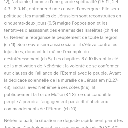
12), Néhémie, homme d’une grande spiritualité (1.5-11 ; 2.4 ;
4.3 ; 6.9-14), entreprend une œuvre d’envergure. Elle sera
politique : les murailles de Jérusalem sont reconstruites en
cinquante-deux jours (6.5) malgré l’opposition et les
tentatives d’assassinat des ennemis des Israélites (ch.4 et
6). Néhémie réorganise le peuplement de toute la région
(ch.11). Son œuvre sera aussi sociale : il s’élève contre les
injustices, donnant lui-même l’exemple du
désintéressement (ch.5). Les chapitres 8 à 10 livrent la clé
de la motivation de Néhémie : la volonté de se conformer
aux clauses de l’alliance de l’Eternel avec le peuple. Avant
la dédicace solennelle de la muraille de Jérusalem (12.27-
43), Esdras, avec Néhémie à ses côtés (8.9), lit
publiquement la Loi de Moïse (8.1-8), ce qui conduit le
peuple à prendre l’engagement par écrit d’obéir aux
commandements de l’Eternel (ch.10).
Néhémie parti, la situation se dégrade rapidement parmi les
Judéens. Contrairement aux engagements pris (10.30-40),