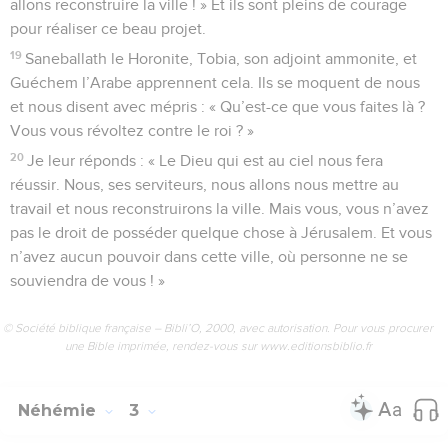
allons reconstruire la ville ! » Et ils sont pleins de courage
pour réaliser ce beau projet.
19
Saneballath le Horonite, Tobia, son adjoint ammonite, et
Guéchem l’Arabe apprennent cela. Ils se moquent de nous
et nous disent avec mépris : « Qu’est-ce que vous faites là ?
Vous vous révoltez contre le roi ? »
20
Je leur réponds : « Le Dieu qui est au ciel nous fera
réussir. Nous, ses serviteurs, nous allons nous mettre au
travail et nous reconstruirons la ville. Mais vous, vous n’avez
pas le droit de posséder quelque chose à Jérusalem. Et vous
n’avez aucun pouvoir dans cette ville, où personne ne se
souviendra de vous ! »
© Société biblique française – Bibli’O, 2000, avec autorisation. Pour vous procurer
une Bible imprimée, rendez-vous sur www.editionsbiblio.fr
Néhémie
3