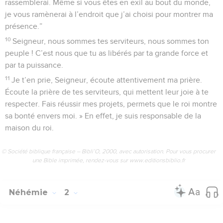
rassemblerai. Même si vous êtes en exil au bout du monde,
je vous ramènerai à l’endroit que j’ai choisi pour montrer ma
présence.”
10
Seigneur, nous sommes tes serviteurs, nous sommes ton
peuple ! C’est nous que tu as libérés par ta grande force et
par ta puissance.
11
Je t’en prie, Seigneur, écoute attentivement ma prière.
Écoute la prière de tes serviteurs, qui mettent leur joie à te
respecter. Fais réussir mes projets, permets que le roi montre
sa bonté envers moi. » En effet, je suis responsable de la
maison du roi.
© Société biblique française – Bibli’O, 2000, avec autorisation. Pour vous procurer
une Bible imprimée, rendez-vous sur www.editionsbiblio.fr
Néhémie
2