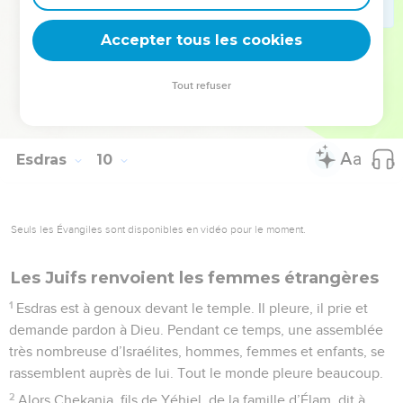
Accepter tous les cookies
© Société biblique française – Bibli’O, 2000, avec autorisation. Pour vous procurer
Tout refuser
une Bible imprimée, rendez-vous sur www.editionsbiblio.fr
Esdras
10
Seuls les Évangiles sont disponibles en vidéo pour le moment.
Les Juifs renvoient les femmes étrangères
1
Esdras est à genoux devant le temple. Il pleure, il prie et
demande pardon à Dieu. Pendant ce temps, une assemblée
très nombreuse d’Israélites, hommes, femmes et enfants, se
rassemblent auprès de lui. Tout le monde pleure beaucoup.
2
Alors Chekania, fils de Yéhiel, de la famille d’Élam, dit à