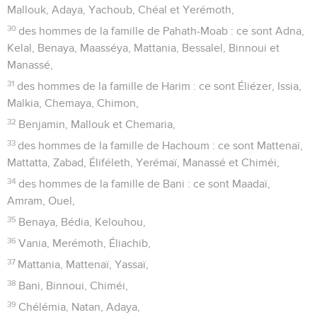
Mallouk, Adaya, Yachoub, Chéal et Yerémoth,
30
des hommes de la famille de Pahath-Moab : ce sont Adna,
Kelal, Benaya, Maasséya, Mattania, Bessalel, Binnoui et
Manassé,
31
des hommes de la famille de Harim : ce sont Éliézer, Issia,
Malkia, Chemaya, Chimon,
32
Benjamin, Mallouk et Chemaria,
33
des hommes de la famille de Hachoum : ce sont Mattenaï,
Mattatta, Zabad, Éliféleth, Yerémaï, Manassé et Chiméi,
34
des hommes de la famille de Bani : ce sont Maadaï,
Amram, Ouel,
35
Benaya, Bédia, Kelouhou,
36
Vania, Merémoth, Éliachib,
37
Mattania, Mattenaï, Yassaï,
38
Bani, Binnoui, Chiméi,
39
Chélémia, Natan, Adaya,