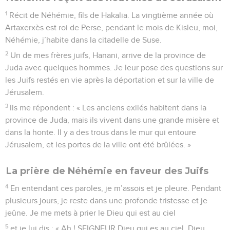
1
Récit de Néhémie, fils de Hakalia. La vingtième année où
Artaxerxès est roi de Perse, pendant le mois de Kisleu, moi,
Néhémie, j’habite dans la citadelle de Suse.
2
Un de mes frères juifs, Hanani, arrive de la province de
Juda avec quelques hommes. Je leur pose des questions sur
les Juifs restés en vie après la déportation et sur la ville de
Jérusalem.
3
Ils me répondent : « Les anciens exilés habitent dans la
province de Juda, mais ils vivent dans une grande misère et
dans la honte. Il y a des trous dans le mur qui entoure
Jérusalem, et les portes de la ville ont été brûlées. »
La prière de Néhémie en faveur des Juifs
4
En entendant ces paroles, je m’assois et je pleure. Pendant
plusieurs jours, je reste dans une profonde tristesse et je
jeûne. Je me mets à prier le Dieu qui est au ciel
5
et je lui dis : « Ah ! SEIGNEUR Dieu qui es au ciel, Dieu