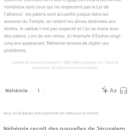
nombreux sont ceux qui ne respectent pas la Loi de
l’alliance : les païens sont accueillis jusque dans les
annexes du Temple, on retient les dîmes destinées aux
lévites, le sabbat n’est pas respecté et l’on se marie avec
des païens. Lors de son retour, à l’exemple d’Esdras vingt-
cinq ans auparavant, Néhémie tentera de régler ces
problèmes.
La Bible Du Semeur Copyright © 1992, 1999 by Biblica, Inc.® Used by
permission. All rights reserved worldwide.
Néhémie
1
Seuls les Évangiles sont disponibles en vidéo pour le moment.
Néhémie reçoit des nouvelles de Jérusalem