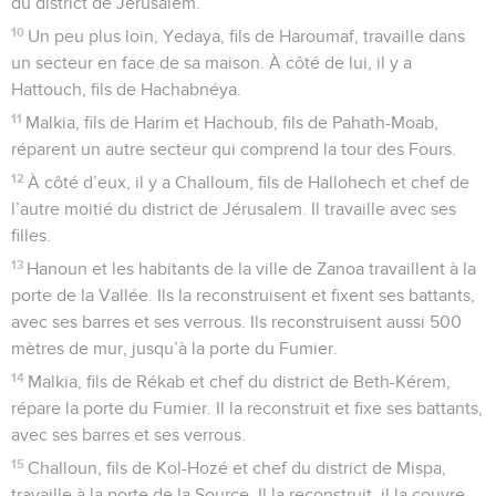
du district de Jérusalem.
10
Un peu plus loin, Yedaya, fils de Haroumaf, travaille dans
un secteur en face de sa maison. À côté de lui, il y a
Hattouch, fils de Hachabnéya.
11
Malkia, fils de Harim et Hachoub, fils de Pahath-Moab,
réparent un autre secteur qui comprend la tour des Fours.
12
À côté d’eux, il y a Challoum, fils de Hallohech et chef de
l’autre moitié du district de Jérusalem. Il travaille avec ses
filles.
13
Hanoun et les habitants de la ville de Zanoa travaillent à la
porte de la Vallée. Ils la reconstruisent et fixent ses battants,
avec ses barres et ses verrous. Ils reconstruisent aussi 500
mètres de mur, jusqu’à la porte du Fumier.
14
Malkia, fils de Rékab et chef du district de Beth-Kérem,
répare la porte du Fumier. Il la reconstruit et fixe ses battants,
avec ses barres et ses verrous.
15
Challoun, fils de Kol-Hozé et chef du district de Mispa,
travaille à la porte de la Source. Il la reconstruit, il la couvre