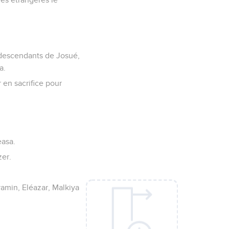
s descendants de Josué,
a.
 en sacrifice pour
easa.
zer.
yamin, Eléazar, Malkiya