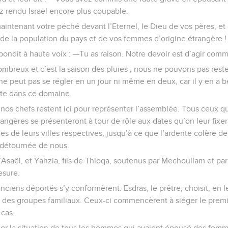
z rendu Israël encore plus coupable.
intenant votre péché devant l’Eternel, le Dieu de vos pères, et
de la population du pays et de vos femmes d’origine étrangère !
ondit à haute voix : —Tu as raison. Notre devoir est d’agir comme 
reux et c’est la saison des pluies ; nous ne pouvons pas rester 
re ne peut pas se régler en un jour ni même en deux, car il y en 
te dans ce domaine.
 nos chefs restent ici pour représenter l’assemblée. Tous ceux qui
gères se présenteront à tour de rôle aux dates qu’on leur fixer
es de leurs villes respectives, jusqu’à ce que l’ardente colère 
t détournée de nous.
d’Asaël, et Yahzia, fils de Thioqa, soutenus par Mechoullam et par
esure.
anciens déportés s’y conformèrent. Esdras, le prêtre, choisit, en 
es groupes familiaux. Ceux-ci commencèrent à siéger le premi
 cas.
ler la situation de tous les hommes qui avaient épousé des femm