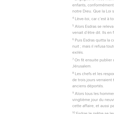
enfants, conformément
notre Dieu. Que la Loi s
4
Lève-toi, car c’est à 
5
Alors Esdras se releva 
venait d’être dit. Ils en
6
Puis Esdras quitta la 
nuit ; mais il refusa to
exilés.
7
On fit ensuite publier
Jérusalem.
8
Les chefs et les resp
de trois jours verraien
anciens déportés.
9
Alors tous les hommes
vingtième jour du neuv
cette affaire, et aussi p
10
Esdras le prêtre se 