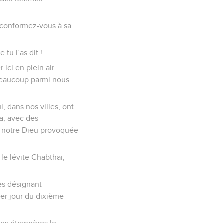
 conformez-vous à sa
tu l’as dit !
ici en plein air.
a beaucoup parmi nous
, dans nos villes, ont
a, avec des
de notre Dieu provoquée
 le lévite Chabthaï,
les désignant
er jour du dixième
es étrangères le