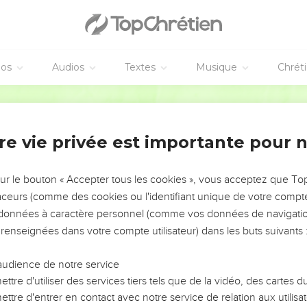
 filles en mariage à leurs fils et ne prenez pas leurs filles pour 
ur prospérité ou de leur bien-être si vous voulez devenir forts, 
laisser pour toujours en héritage à vos descendants. »
éos
Audios
Textes
Musique
Chrét
arrivé est la conséquence de nos mauvaises actions et notre gran
u ne nous as pas punis comme le méritaient nos péchés, tu as lais
Semeur
ouvons-nous recommencer à transgresser tes commandements et à
re vie privée est importante pour 
ui se livrent à des pratiques si abominables ? Ne vas-tu pas t’en
 nous exterminer, sans nous laisser ni reste ni rescapés ?
, tu es juste, et tu as laissé subsister un reste de notre peuple ju
sur le bouton « Accepter tous les cookies », vous acceptez que T
ulpabilité, alors que personne ne peut tenir ainsi en ta présence
traceurs (comme des cookies ou l'identifiant unique de votre compte 
s données à caractère personnel (comme vos données de navigatio
 renseignées dans votre compte utilisateur) dans les buts suivants 
audience de notre service
ttre d'utiliser des services tiers tels que de la vidéo, des cartes
ttre d'entrer en contact avec notre service de relation aux utilisat