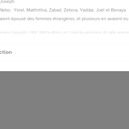
 Joseph.
ebo : Yeïel, Matthithia, Zabad, Zebina, Yaddaï, Joël et Benaya.
ent épousé des femmes étrangères, et plusieurs en avaient eu 
Semeur Copyright © 1992, 1999 by Biblica, Inc.® Used by permission. All rights reserv
ction