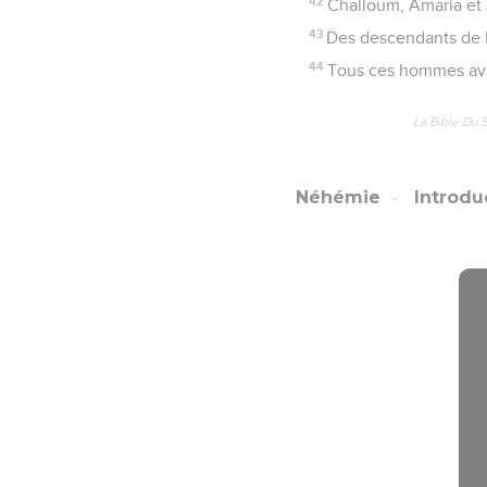
42
Challoum, Amaria et
43
Des descendants de N
44
Tous ces hommes avai
La Bible Du 
Néhémie
Introdu