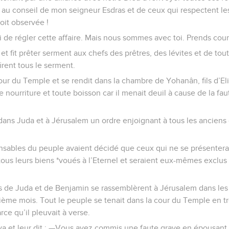
 au conseil de mon seigneur Esdras et de ceux qui respectent
oit observée !
toi de régler cette affaire. Mais nous sommes avec toi. Prends cour
et fit prêter serment aux chefs des prêtres, des lévites et de tout
 firent tous le serment.
cour du Temple et se rendit dans la chambre de Yohanân, fils d’Eli
ute nourriture et toute boisson car il menait deuil à cause de la f
 dans Juda et à Jérusalem un ordre enjoignant à tous les anciens
onsables du peuple avaient décidé que ceux qui ne se présentera
t tous leurs biens *voués à l’Eternel et seraient eux-mêmes excl
 de Juda et de Benjamin se rassemblèrent à Jérusalem dans les tr
ième mois. Tout le peuple se tenait dans la cour du Temple en t
arce qu’il pleuvait à verse.
leva et leur dit : —Vous avez commis une faute grave en épousan