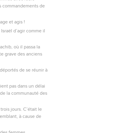
 les commandements de
age et agis !
 Israël d’agir comme il
achib, où il passa la
aute grave des anciens
 déportés de se réunir à
ient pas dans un délai
us de la communauté des
ois jours. C’était le
remblant, à cause de
t des femmes