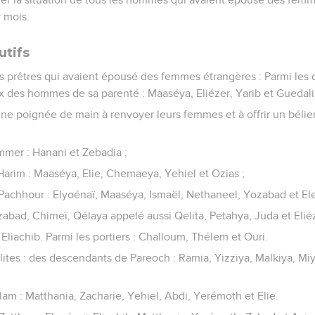
 mois.
utifs
les prêtres qui avaient épousé des femmes étrangères : Parmi le
ux des hommes de sa parenté : Maaséya, Eliézer, Yarib et Guedali
une poignée de main à renvoyer leurs femmes et à offrir un bélier
mer : Hanani et Zebadia ;
arim : Maaséya, Elie, Chemaeya, Yehiel et Ozias ;
achhour : Elyoénaï, Maaséya, Ismaël, Nethaneel, Yozabad et El
ozabad, Chimeï, Qélaya appelé aussi Qelita, Petahya, Juda et Elié
 Eliachib. Parmi les portiers : Challoum, Thélem et Ouri.
élites : des descendants de Pareoch : Ramia, Yizziya, Malkiya, Mi
am : Matthania, Zacharie, Yehiel, Abdi, Yerémoth et Elie.