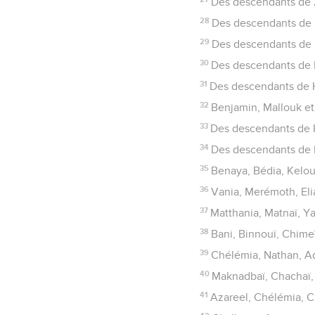
Des descendants de Z
28
Des descendants de B
29
Des descendants de 
30
Des descendants de P
31
Des descendants de H
32
Benjamin, Mallouk e
33
Des descendants de H
34
Des descendants de 
35
Benaya, Bédia, Kelo
36
Vania, Merémoth, Eli
37
Matthania, Matnaï, Ya
38
Bani, Binnouï, Chime
39
Chélémia, Nathan, A
40
Maknadbaï, Chachaï, 
41
Azareel, Chélémia, C