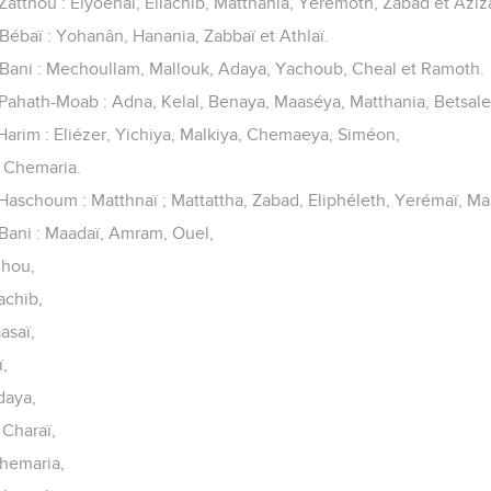
atthou : Elyoénaï, Eliachib, Matthania, Yerémoth, Zabad et Aziz
ébaï : Yohanân, Hanania, Zabbaï et Athlaï.
Bani : Mechoullam, Mallouk, Adaya, Yachoub, Cheal et Ramoth.
ahath-Moab : Adna, Kelal, Benaya, Maaséya, Matthania, Betsale
arim : Eliézer, Yichiya, Malkiya, Chemaeya, Siméon,
t Chemaria.
aschoum : Matthnaï ; Mattattha, Zabad, Eliphéleth, Yerémaï, Ma
Bani : Maadaï, Amram, Ouel,
uhou,
achib,
asaï,
ï,
daya,
Charaï,
hemaria,