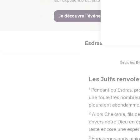
La Bible Du 
Esdras
10
Seuls les É
Les Juifs renvoi
1
Pendant qu’Esdras, pro
une foule très nombreus
pleuraient abondamme
2
Alors Chekania, fils d
envers notre Dieu en ép
reste encore une espéra
3
Engageons-nous mainte