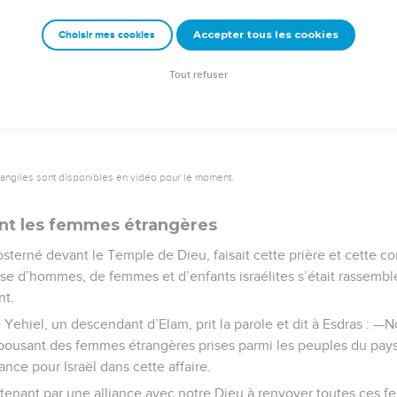
Accepter tous les cookies
Choisir mes cookies
Semeur Copyright © 1992, 1999 by Biblica, Inc.® Used by permission. All rights reserv
Tout refuser
vangiles sont disponibles en vidéo pour le moment.
ent les femmes étrangères
sterné devant le Temple de Dieu, faisait cette prière et cette co
e d’hommes, de femmes et d’enfants israélites s’était rassemblé
nt.
e Yehiel, un descendant d’Elam, prit la parole et dit à Esdras : —
ousant des femmes étrangères prises parmi les peuples du pays.
nce pour Israël dans cette affaire.
nant par une alliance avec notre Dieu à renvoyer toutes ces f