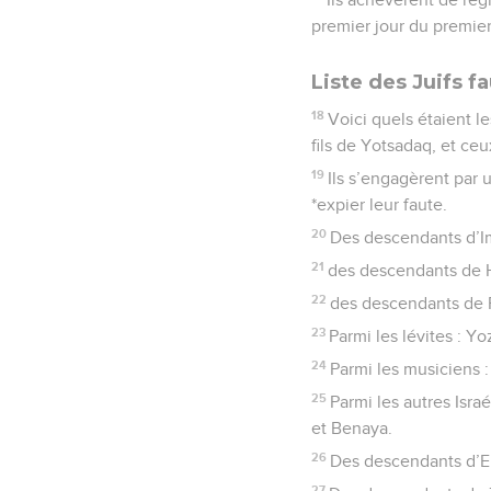
premier jour du premier
Liste des Juifs fa
18
Voici quels étaient 
fils de Yotsadaq, et ce
19
Ils s’engagèrent par 
*expier leur faute.
20
Des descendants d’Im
21
des descendants de H
22
des descendants de P
23
Parmi les lévites : Y
24
Parmi les musiciens :
25
Parmi les autres Isra
et Benaya.
26
Des descendants d’El
27