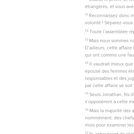
étrangères, et vous ave
11
Reconnaissez donc ma
volonté ! Séparez-vous 
12
Toute l’assemblée rép
13
Mais nous sommes nomb
D’ailleurs, cette affai
qui ont commis une fau
14
Il vaudrait mieux que
épousé des femmes étran
responsables et des jug
par cette affaire se soi
15
Seuls Jonathan, fils 
s’opposèrent à cette m
16
Mais la majorité des 
nommément, des chefs d
mois pour examiner les
17
Ils achevèrent de rég