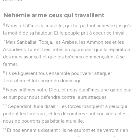
Néhémie arme ceux qui travaillent
6
Nous rebâtîmes la muraille, qui fut partout achevée jusqu'à
la moitié de sa hauteur. Et le peuple prit à coeur ce travail.
7
Mais Sanballat, Tobija, les Arabes, les Ammonites et les
Asdodiens, furent très irrités en apprenant que la réparation
des murs avançait et que les brèches commençaient à se
fermer.
8
Ils se liguèrent tous ensemble pour venir attaquer
Jérusalem et lui causer du dommage.
9
Nous priâmes notre Dieu, et nous établîmes une garde jour
et nuit pour nous défendre contre leurs attaques.
10
Cependant Juda disait : Les forces manquent à ceux qui
portent les fardeaux, et les décombres sont considérables ;
nous ne pourrons pas bâtir la muraille.
11
Et nos ennemis disaient : Ils ne sauront et ne verront rien