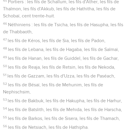
45
Portiers : les fils de Schallum, les fils d'Ather, les fils de
Thalmon, les fils d'Akkub, les fils de Hathitha, les fils de
Schobaï, cent trente-huit.
46
Néthiniens : les fils de Tsicha, les fils de Hasupha, les fils
de Thabbaoth,
47
les fils de Kéros, les fils de Sia, les fils de Padon,
48
les fils de Lebana, les fils de Hagaba, les fils de Salmaï,
49
les fils de Hanan, les fils de Guiddel, les fils de Gachar,
50
les fils de Reaja, les fils de Retsin, les fils de Nekoda,
51
les fils de Gazzam, les fils d'Uzza, les fils de Paséach,
52
les fils de Bésaï, les fils de Mehunim, les fils de
Nephischsim,
53
les fils de Bakbuk, les fils de Hakupha, les fils de Harhur,
54
les fils de Batslith, les fils de Mehida, les fils de Harscha,
55
les fils de Barkos, les fils de Sisera, les fils de Thamach,
56
les fils de Netsiach, les fils de Hathipha.