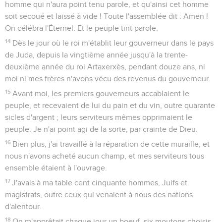
homme qui n'aura point tenu parole, et qu'ainsi cet homme
soit secoué et laissé à vide ! Toute l'assemblée dit : Amen !
On célébra l'Éternel. Et le peuple tint parole.
14
Dès le jour où le roi m'établit leur gouverneur dans le pays
de Juda, depuis la vingtième année jusqu'à la trente-
deuxième année du roi Artaxerxès, pendant douze ans, ni
moi ni mes frères n'avons vécu des revenus du gouverneur.
15
Avant moi, les premiers gouverneurs accablaient le
peuple, et recevaient de lui du pain et du vin, outre quarante
sicles d'argent ; leurs serviteurs mêmes opprimaient le
peuple. Je n'ai point agi de la sorte, par crainte de Dieu.
16
Bien plus, j'ai travaillé à la réparation de cette muraille, et
nous n'avons acheté aucun champ, et mes serviteurs tous
ensemble étaient à l'ouvrage.
17
J'avais à ma table cent cinquante hommes, Juifs et
magistrats, outre ceux qui venaient à nous des nations
d'alentour.
18
On m'apprêtait chaque jour un boeuf, six moutons choisis,