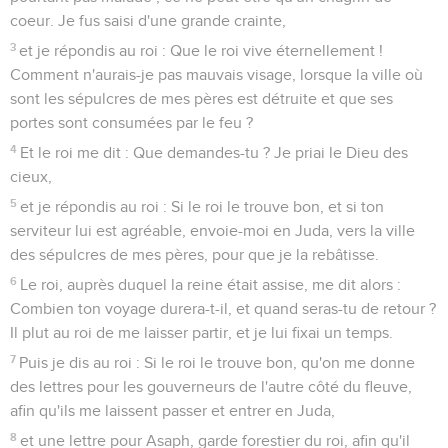
coeur. Je fus saisi d'une grande crainte,
3
et je répondis au roi : Que le roi vive éternellement !
Comment n'aurais-je pas mauvais visage, lorsque la ville où
sont les sépulcres de mes pères est détruite et que ses
portes sont consumées par le feu ?
4
Et le roi me dit : Que demandes-tu ? Je priai le Dieu des
cieux,
5
et je répondis au roi : Si le roi le trouve bon, et si ton
serviteur lui est agréable, envoie-moi en Juda, vers la ville
des sépulcres de mes pères, pour que je la rebâtisse.
6
Le roi, auprès duquel la reine était assise, me dit alors :
Combien ton voyage durera-t-il, et quand seras-tu de retour ?
Il plut au roi de me laisser partir, et je lui fixai un temps.
7
Puis je dis au roi : Si le roi le trouve bon, qu'on me donne
des lettres pour les gouverneurs de l'autre côté du fleuve,
afin qu'ils me laissent passer et entrer en Juda,
8
et une lettre pour Asaph, garde forestier du roi, afin qu'il