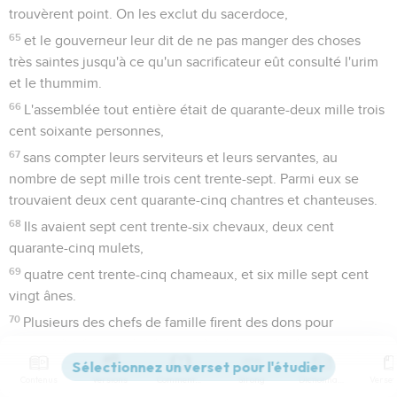
trouvèrent point. On les exclut du sacerdoce,
65
et le gouverneur leur dit de ne pas manger des choses
très saintes jusqu'à ce qu'un sacrificateur eût consulté l'urim
et le thummim.
66
L'assemblée tout entière était de quarante-deux mille trois
cent soixante personnes,
67
sans compter leurs serviteurs et leurs servantes, au
nombre de sept mille trois cent trente-sept. Parmi eux se
trouvaient deux cent quarante-cinq chantres et chanteuses.
68
Ils avaient sept cent trente-six chevaux, deux cent
quarante-cinq mulets,
69
quatre cent trente-cinq chameaux, et six mille sept cent
vingt ânes.
70
Plusieurs des chefs de famille firent des dons pour
l'oeuvre. Le gouverneur donna au trésor mille dariques d'or,
cinquante coupes, cinq cent trente tuniques sacerdotales.
Contenus
Versions
Commentaires
Strong
Dictionnaire
71
Les chefs de familles donnèrent au trésor de l'oeuvre vingt