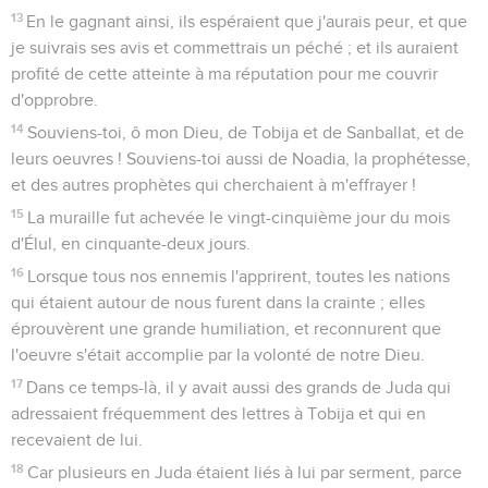
13
En le gagnant ainsi, ils espéraient que j'aurais peur, et que
je suivrais ses avis et commettrais un péché ; et ils auraient
profité de cette atteinte à ma réputation pour me couvrir
d'opprobre.
14
Souviens-toi, ô mon Dieu, de Tobija et de Sanballat, et de
leurs oeuvres ! Souviens-toi aussi de Noadia, la prophétesse,
et des autres prophètes qui cherchaient à m'effrayer !
15
La muraille fut achevée le vingt-cinquième jour du mois
d'Élul, en cinquante-deux jours.
16
Lorsque tous nos ennemis l'apprirent, toutes les nations
qui étaient autour de nous furent dans la crainte ; elles
éprouvèrent une grande humiliation, et reconnurent que
l'oeuvre s'était accomplie par la volonté de notre Dieu.
17
Dans ce temps-là, il y avait aussi des grands de Juda qui
adressaient fréquemment des lettres à Tobija et qui en
recevaient de lui.
18
Car plusieurs en Juda étaient liés à lui par serment, parce