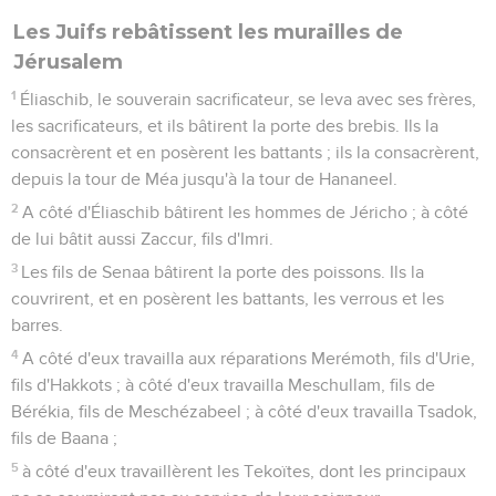
Les Juifs rebâtissent les murailles de
Jérusalem
1
Éliaschib, le souverain sacrificateur, se leva avec ses frères,
les sacrificateurs, et ils bâtirent la porte des brebis. Ils la
consacrèrent et en posèrent les battants ; ils la consacrèrent,
depuis la tour de Méa jusqu'à la tour de Hananeel.
2
A côté d'Éliaschib bâtirent les hommes de Jéricho ; à côté
de lui bâtit aussi Zaccur, fils d'Imri.
3
Les fils de Senaa bâtirent la porte des poissons. Ils la
couvrirent, et en posèrent les battants, les verrous et les
barres.
4
A côté d'eux travailla aux réparations Merémoth, fils d'Urie,
fils d'Hakkots ; à côté d'eux travailla Meschullam, fils de
Bérékia, fils de Meschézabeel ; à côté d'eux travailla Tsadok,
fils de Baana ;
5
à côté d'eux travaillèrent les Tekoïtes, dont les principaux