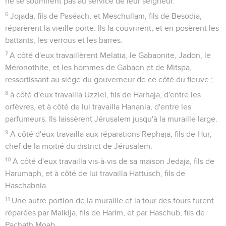
ne se soumirent pas au service de leur seigneur.
6
Jojada, fils de Paséach, et Meschullam, fils de Besodia,
réparèrent la vieille porte. Ils la couvrirent, et en posèrent les
battants, les verrous et les barres.
7
A côté d'eux travaillèrent Melatia, le Gabaonite, Jadon, le
Méronothite, et les hommes de Gabaon et de Mitspa,
ressortissant au siège du gouverneur de ce côté du fleuve ;
8
à côté d'eux travailla Uzziel, fils de Harhaja, d'entre les
orfèvres, et à côté de lui travailla Hanania, d'entre les
parfumeurs. Ils laissèrent Jérusalem jusqu'à la muraille large.
9
A côté d'eux travailla aux réparations Rephaja, fils de Hur,
chef de la moitié du district de Jérusalem.
10
A côté d'eux travailla vis-à-vis de sa maison Jedaja, fils de
Harumaph, et à côté de lui travailla Hattusch, fils de
Haschabnia.
11
Une autre portion de la muraille et la tour des fours furent
réparées par Malkija, fils de Harim, et par Haschub, fils de
Pachath Moab.