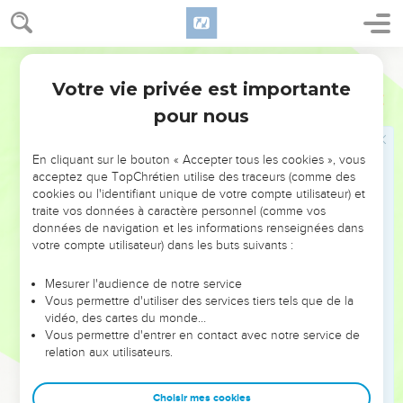
Que ton oreille soit attentive et que tes yeux soient
ouverts : écoute la prière que ton serviteur t'adresse en ce
moment, jour et nuit, pour tes serviteurs les enfants d'Israël,
Segond 1910
en confessant les péchés des enfants d'Israël, nos péchés
Votre vie privée est importante
contre toi ; car moi et la maison de mon père, nous avons
Néhémie
1
péché.
pour nous
7
Nous t'avons offensé, et nous n'avons point observé les
commandements, les lois et les ordonnances que tu
En cliquant sur le bouton « Accepter tous les cookies », vous
acceptez que TopChrétien utilise des traceurs (comme des
prescrivis à Moïse, ton serviteur.
cookies ou l'identifiant unique de votre compte utilisateur) et
8
Souviens-toi de cette parole que tu donnas ordre à Moïse,
traite vos données à caractère personnel (comme vos
ton serviteur, de prononcer. Lorsque vous pécherez, je vous
données de navigation et les informations renseignées dans
votre compte utilisateur) dans les buts suivants :
disperserai parmi les peuples ;
9
mais si vous revenez à moi, et si vous observez mes
Mesurer l'audience de notre service
commandements et les mettez en pratique, alors, quand
Vous permettre d'utiliser des services tiers tels que de la
vidéo, des cartes du monde…
vous seriez exilés à l'extrémité du ciel, de là je vous
Vous permettre d'entrer en contact avec notre service de
rassemblerai et je vous ramènerai dans le lieu que j'ai choisi
relation aux utilisateurs.
pour y faire résider mon nom.
10
Ils sont tes serviteurs et ton peuple, que tu as rachetés par
Choisir mes cookies