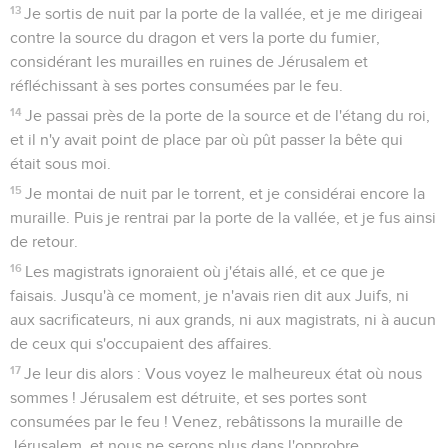
13
Je sortis de nuit par la porte de la vallée, et je me dirigeai
contre la source du dragon et vers la porte du fumier,
considérant les murailles en ruines de Jérusalem et
réfléchissant à ses portes consumées par le feu.
14
Je passai près de la porte de la source et de l'étang du roi,
et il n'y avait point de place par où pût passer la bête qui
était sous moi.
15
Je montai de nuit par le torrent, et je considérai encore la
muraille. Puis je rentrai par la porte de la vallée, et je fus ainsi
de retour.
16
Les magistrats ignoraient où j'étais allé, et ce que je
faisais. Jusqu'à ce moment, je n'avais rien dit aux Juifs, ni
aux sacrificateurs, ni aux grands, ni aux magistrats, ni à aucun
de ceux qui s'occupaient des affaires.
17
Je leur dis alors : Vous voyez le malheureux état où nous
sommes ! Jérusalem est détruite, et ses portes sont
consumées par le feu ! Venez, rebâtissons la muraille de
Jérusalem, et nous ne serons plus dans l'opprobre.