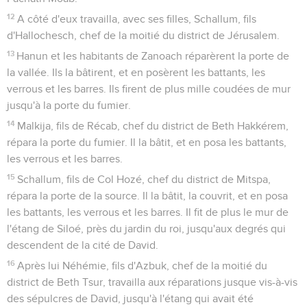
12
A côté d'eux travailla, avec ses filles, Schallum, fils
d'Hallochesch, chef de la moitié du district de Jérusalem.
13
Hanun et les habitants de Zanoach réparèrent la porte de
la vallée. Ils la bâtirent, et en posèrent les battants, les
verrous et les barres. Ils firent de plus mille coudées de mur
jusqu'à la porte du fumier.
14
Malkija, fils de Récab, chef du district de Beth Hakkérem,
répara la porte du fumier. Il la bâtit, et en posa les battants,
les verrous et les barres.
15
Schallum, fils de Col Hozé, chef du district de Mitspa,
répara la porte de la source. Il la bâtit, la couvrit, et en posa
les battants, les verrous et les barres. Il fit de plus le mur de
l'étang de Siloé, près du jardin du roi, jusqu'aux degrés qui
descendent de la cité de David.
16
Après lui Néhémie, fils d'Azbuk, chef de la moitié du
district de Beth Tsur, travailla aux réparations jusque vis-à-vis
des sépulcres de David, jusqu'à l'étang qui avait été