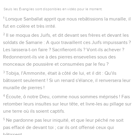
Seuls les Évangiles sont disponibles en vidéo pour le moment.
1
Lorsque Sanballat apprit que nous rebâtissions la muraille, il
fut en colère et très irrité.
2
Il se moqua des Juifs, et dit devant ses frères et devant les
soldats de Samarie : A quoi travaillent ces Juifs impuissants ?
Les laissera-t-on faire ? Sacrifieront-ils ? Vont-ils achever ?
Redonneront-ils vie à des pierres ensevelies sous des
monceaux de poussière et consumées par le feu ?
3
Tobija, l'Ammonite, était à côté de lui, et il dit : Qu'ils
bâtissent seulement ! Si un renard s'élance, il renversera leur
muraille de pierres !
4
Écoute, ô notre Dieu, comme nous sommes méprisés ! Fais
retomber leurs insultes sur leur tête, et livre-les au pillage sur
une terre où ils soient captifs.
5
Ne pardonne pas leur iniquité, et que leur péché ne soit
pas effacé de devant toi ; car ils ont offensé ceux qui
bâtissent.