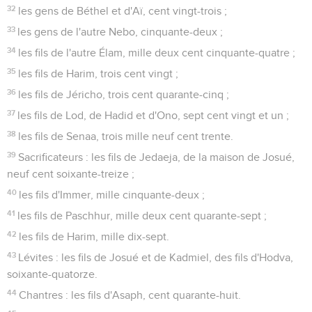
32
les gens de Béthel et d'Aï, cent vingt-trois ;
33
les gens de l'autre Nebo, cinquante-deux ;
34
les fils de l'autre Élam, mille deux cent cinquante-quatre ;
35
les fils de Harim, trois cent vingt ;
36
les fils de Jéricho, trois cent quarante-cinq ;
37
les fils de Lod, de Hadid et d'Ono, sept cent vingt et un ;
38
les fils de Senaa, trois mille neuf cent trente.
39
Sacrificateurs : les fils de Jedaeja, de la maison de Josué,
neuf cent soixante-treize ;
40
les fils d'Immer, mille cinquante-deux ;
41
les fils de Paschhur, mille deux cent quarante-sept ;
42
les fils de Harim, mille dix-sept.
43
Lévites : les fils de Josué et de Kadmiel, des fils d'Hodva,
soixante-quatorze.
44
Chantres : les fils d'Asaph, cent quarante-huit.