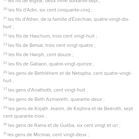
les fils de Bigvaï, deux mille soixante-sept ;
20
les fils d'Adin, six cent cinquante-cinq ;
21
les fils d'Ather, de la famille d'Ézéchias, quatre-vingt-dix-
huit ;
22
les fils de Haschum, trois cent vingt-huit ;
23
les fils de Betsaï, trois cent vingt-quatre ;
24
les fils de Hariph, cent douze ;
25
les fils de Gabaon, quatre-vingt-quinze ;
26
les gens de Bethléhem et de Netopha, cent quatre-vingt-
huit ;
27
les gens d'Anathoth, cent vingt-huit ;
28
les gens de Beth Azmaveth, quarante-deux ;
29
les gens de Kirjath Jearim, de Kephira et de Beéroth, sept
cent quarante-trois ;
30
les gens de Rama et de Guéba, six cent vingt et un ;
31
les gens de Micmas, cent vingt-deux ;