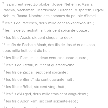
7
Ils partirent avec Zorobabel, Josué, Néhémie, Azaria,
Raamia, Nachamani, Mardochée, Bilschan, Mispéreth, Bigvaï,
Nehum, Baana. Nombre des hommes du peuple d'Israël :
8
les fils de Pareosch, deux mille cent soixante-douze ;
9
les fils de Schephathia, trois cent soixante-douze ;
10
les fils d'Arach, six cent cinquante-deux ;
11
les fils de Pachath Moab, des fils de Josué et de Joab,
deux mille huit cent dix-huit ;
12
les fils d'Élam, mille deux cent cinquante-quatre ;
13
les fils de Zatthu, huit cent quarante-cinq ;
14
les fils de Zaccaï, sept cent soixante ;
15
les fils de Binnuï, six cent quarante-huit ;
16
les fils de Bébaï, six cent vingt-huit ;
17
les fils d'Azgad, deux mille trois cent vingt-deux ;
18
les fils d'Adonikam, six cent soixante-sept ;
19