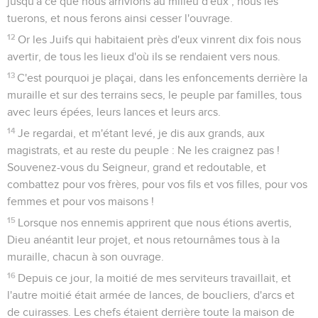
jusqu'à ce que nous arrivions au milieu d'eux ; nous les
tuerons, et nous ferons ainsi cesser l'ouvrage.
12
Or les Juifs qui habitaient près d'eux vinrent dix fois nous
avertir, de tous les lieux d'où ils se rendaient vers nous.
13
C'est pourquoi je plaçai, dans les enfoncements derrière la
muraille et sur des terrains secs, le peuple par familles, tous
avec leurs épées, leurs lances et leurs arcs.
14
Je regardai, et m'étant levé, je dis aux grands, aux
magistrats, et au reste du peuple : Ne les craignez pas !
Souvenez-vous du Seigneur, grand et redoutable, et
combattez pour vos frères, pour vos fils et vos filles, pour vos
femmes et pour vos maisons !
15
Lorsque nos ennemis apprirent que nous étions avertis,
Dieu anéantit leur projet, et nous retournâmes tous à la
muraille, chacun à son ouvrage.
16
Depuis ce jour, la moitié de mes serviteurs travaillait, et
l'autre moitié était armée de lances, de boucliers, d'arcs et
de cuirasses. Les chefs étaient derrière toute la maison de