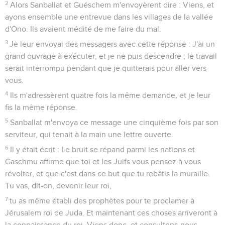
2
Alors Sanballat et Guéschem m'envoyèrent dire : Viens, et
ayons ensemble une entrevue dans les villages de la vallée
d'Ono. Ils avaient médité de me faire du mal.
3
Je leur envoyai des messagers avec cette réponse : J'ai un
grand ouvrage à exécuter, et je ne puis descendre ; le travail
serait interrompu pendant que je quitterais pour aller vers
vous.
4
Ils m'adressèrent quatre fois la même demande, et je leur
fis la même réponse.
5
Sanballat m'envoya ce message une cinquième fois par son
serviteur, qui tenait à la main une lettre ouverte.
6
Il y était écrit : Le bruit se répand parmi les nations et
Gaschmu affirme que toi et les Juifs vous pensez à vous
révolter, et que c'est dans ce but que tu rebâtis la muraille.
Tu vas, dit-on, devenir leur roi,
7
tu as même établi des prophètes pour te proclamer à
Jérusalem roi de Juda. Et maintenant ces choses arriveront à
la connaissance du roi. Viens donc, et consultons-nous