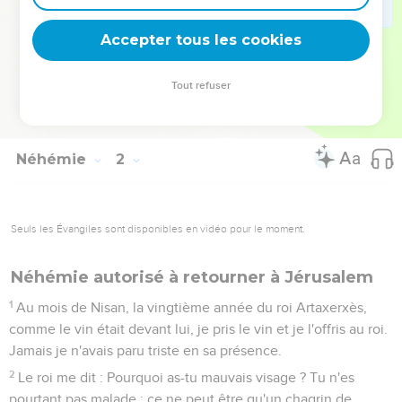
ta grande puissance et par ta main forte.
11
Ah ! Seigneur, que ton oreille soit attentive à la prière de
Accepter tous les cookies
ton serviteur, et à la prière de tes serviteurs qui veulent
craindre ton nom ! Donne aujourd'hui du succès à ton
Tout refuser
serviteur, et fais-lui trouver grâce devant cet homme ! J'étais
alors échanson du roi.
Néhémie
2
Seuls les Évangiles sont disponibles en vidéo pour le moment.
Néhémie autorisé à retourner à Jérusalem
1
Au mois de Nisan, la vingtième année du roi Artaxerxès,
comme le vin était devant lui, je pris le vin et je l'offris au roi.
Jamais je n'avais paru triste en sa présence.
2
Le roi me dit : Pourquoi as-tu mauvais visage ? Tu n'es
pourtant pas malade ; ce ne peut être qu'un chagrin de