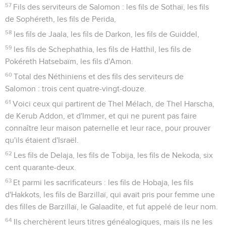
57
Fils des serviteurs de Salomon : les fils de Sothaï, les fils
de Sophéreth, les fils de Perida,
58
les fils de Jaala, les fils de Darkon, les fils de Guiddel,
59
les fils de Schephathia, les fils de Hatthil, les fils de
Pokéreth Hatsebaïm, les fils d'Amon.
60
Total des Néthiniens et des fils des serviteurs de
Salomon : trois cent quatre-vingt-douze.
61
Voici ceux qui partirent de Thel Mélach, de Thel Harscha,
de Kerub Addon, et d'Immer, et qui ne purent pas faire
connaître leur maison paternelle et leur race, pour prouver
qu'ils étaient d'Israël.
62
Les fils de Delaja, les fils de Tobija, les fils de Nekoda, six
cent quarante-deux.
63
Et parmi les sacrificateurs : les fils de Hobaja, les fils
d'Hakkots, les fils de Barzillaï, qui avait pris pour femme une
des filles de Barzillaï, le Galaadite, et fut appelé de leur nom.
64
Ils cherchèrent leurs titres généalogiques, mais ils ne les