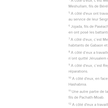
A côté d'eux, c’est Mer
Meshullam, fils de Bérék
5
A côté d'eux ont trava
au service de leur Seig
6
Jojada, fils de Paséach
en ont posé les battants
7
A côté d'eux, c’est Me
habitants de Gabaon et 
8
A côté d’eux a travaill
n’ont quitté Jérusalem q
9
A côté d'eux, c’est Rep
réparations.
10
A côté d'eux, en face 
Hashabnia.
11
Une autre partie de la
fils de Pachath-Moab.
12
A côté d'eux a travai