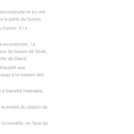
 reconstruite et en ont
'à la porte du fumier.
fumier. Il l’a
a reconstruite, l’a
e mur du bassin de Siloé,
ille de David.
travaillé aux
 jusqu'à la maison des
i a travaillé Hashabia,
 la moitié du district de
e la muraille, en face de