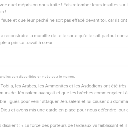
ec quel mépris on nous traite ! Fais retomber leurs insultes sur le
on !
faute et que leur péché ne soit pas effacé devant toi, car ils on
 reconstruire la muraille de telle sorte qu’elle soit partout cons
ple a pris ce travail à cœur.
vangiles sont disponibles en vidéo pour le moment.
Tobija, les Arabes, les Ammonites et les Asdodiens ont été très 
s murs de Jérusalem avançait et que les brèches commençaient à
mble ligués pour venir attaquer Jérusalem et lui causer du domm
 Dieu et avons mis une garde en place pour nous défendre jour et
disaient : « La force des porteurs de fardeaux va faiblissant et il