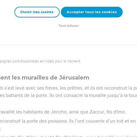
us et nous ont traités avec mépris. Ils ont dit : « Que faites-vo
ntre le roi ? »
Accepter tous les cookies
Choisir mes cookies
 réponse : « C’est le Dieu du ciel qui nous donnera le succès et no
s mettre au travail. Quant à vous, vous n'avez ni part, ni droit ni
Tout refuser
vangiles sont disponibles en vidéo pour le moment.
sent les murailles de Jérusalem
 s’est levé avec ses frères, les prêtres, et ils ont reconstruit la po
s battants de la porte. Ils ont consacré la muraille jusqu’à la to
ravaillé les habitants de Jéricho, ainsi que Zaccur, fils d'Imri.
econstruit la porte des poissons. Ils l’ont couverte d’un toit et en
.