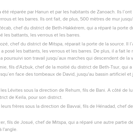
a été réparée par Hanun et par les habitants de Zanoach. Ils l’ont
errous et les barres. Ils ont fait, de plus, 500 mètres de mur jusqu
 Récab, chef du district de Beth-Hakkérem, qui a réparé la porte du 
é les battants, les verrous et les barres.
zé, chef du district de Mitspa, réparait la porte de la source. Il l’
a posé les battants, les verrous et les barres. De plus, il a fait l
t a poursuivi son travail jusqu’aux marches qui descendent de la v
ie, fils d'Azbuk, chef de la moitié du district de Beth-Tsur, qui a 
 jusqu’en face des tombeaux de David, jusqu'au bassin artificiel et
é les Lévites sous la direction de Rehum, fils de Bani. A côté de lu
rict de Keïla, pour son district.
é leurs frères sous la direction de Bavvaï, fils de Hénadad, chef de
zer, fils de Josué, chef de Mitspa, qui a réparé une autre partie d
 l'angle.