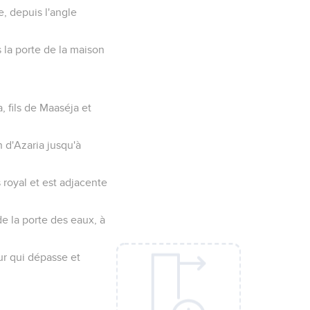
ie, depuis l'angle
s la porte de la maison
, fils de Maaséja et
n d'Azaria jusqu'à
s royal et est adjacente
de la porte des eaux, à
ur qui dépasse et
.