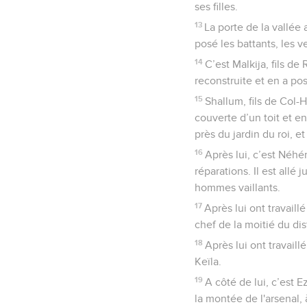
ses filles.
13
La porte de la vallée 
posé les battants, les v
14
C’est Malkija, fils de
reconstruite et en a pos
15
Shallum, fils de Col-Ho
couverte d’un toit et en 
près du jardin du roi, e
16
Après lui, c’est Néhém
réparations. Il est allé
hommes vaillants.
17
Après lui ont travaill
chef de la moitié du dist
18
Après lui ont travaill
Keïla.
19
A côté de lui, c’est E
la montée de l'arsenal, à