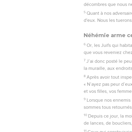
décombres que nous ne p
5
Quant à nos adversaires
d'eux. Nous les tuerons 
Néhémie arme ceu
6
Or, les Juifs qui habit
que vous reveniez chez
7
J’ai donc posté le peu
la muraille, aux endroits
8
Après avoir tout inspe
« N’ayez pas peur d’eux
et vos filles, vos femme
9
Lorsque nos ennemis o
sommes tous retournés à
10
Depuis ce jour, la moi
de lances, de boucliers
11
Ceux qui construisaie