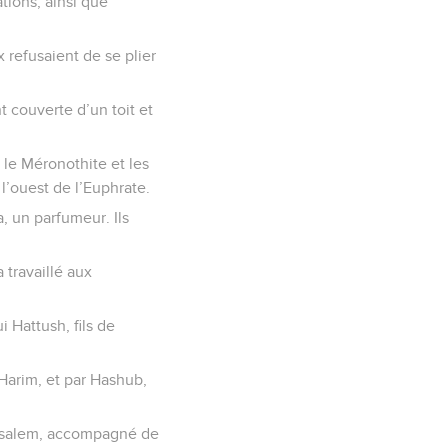
ations, ainsi que
x refusaient de se plier
nt couverte d’un toit et
n le Méronothite et les
l’ouest de l’Euphrate.
a, un parfumeur. Ils
 travaillé aux
i Hattush, fils de
e Harim, et par Hashub,
Jérusalem, accompagné de