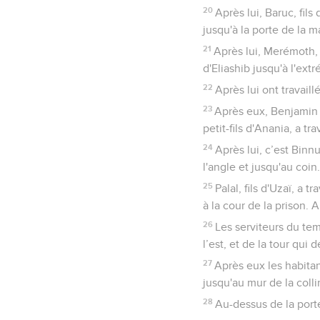
20
Après lui, Baruc, fils
jusqu'à la porte de la m
21
Après lui, Merémoth, f
d'Eliashib jusqu'à l'ext
22
Après lui ont travaill
23
Après eux, Benjamin e
petit-fils d'Anania, a tr
24
Après lui, c’est Binn
l'angle et jusqu'au coin.
25
Palal, fils d'Uzaï, a 
à la cour de la prison. A
26
Les serviteurs du tem
l’est, et de la tour qui 
27
Après eux les habitan
jusqu'au mur de la colli
28
Au-dessus de la port