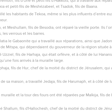
émoth, fils d'Urie et petit-fils d'Hakkots, qui a travaillé aux répar
ia et petit-fils de Meshézabeel, et Tsadok, fils de Baana.
illé les habitants de Tekoa, même si les plus influents d’entre eu
neur.
, et Meshullam, fils de Besodia, ont réparé la vieille porte. Ils l’o
, les verrous et les barres.
latia le Gabaonite qui a travaillé aux réparations, ainsi que Jado
de Mitspa, qui dépendaient du gouverneur de la région située à 
é Uzziel, fils de Harhaja, qui était orfèvre, et à côté de lui Hanani
u’une fois arrivés à la muraille large.
haja, fils de Hur, chef de la moitié du district de Jérusalem, qui a
de sa maison, a travaillé Jedaja, fils de Harumaph, et à côté de lu
 muraille et la tour des fours ont été réparées par Malkija, fils d
llé Shallum, fils d'Hallochesh, chef de la moitié du district de 