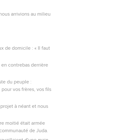
 nous arrivions au milieu
x de domicile : « Il faut
, en contrebas derrière
ste du peuple :
our vos frères, vos fils
 projet à néant et nous
tre moitié était armée
 la communauté de Juda.
ravaillaient d'une main