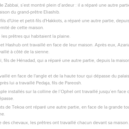
 de Zabbaï, s’est montré plein d’ardeur : il a réparé une autre part
aison du grand-prêtre Eliashib.
ils d'Urie et petit-fils d'Hakkots, a réparé une autre partie, depui
rémité de cette maison.
é les prêtres qui habitaient la plaine.
t Hashub ont travaillé en face de leur maison. Après eux, Azaria
availlé à côté de la sienne.
uï, fils de Hénadad, qui a réparé une autre partie, depuis la maiso
travaillé en face de l'angle et de la haute tour qui dépasse du palai
près lui a travaillé Pedaja, fils de Pareosh.
ple installés sur la colline de l’Ophel ont travaillé jusqu’en face 
dépasse.
ts de Tekoa ont réparé une autre partie, en face de la grande to
ne.
e des chevaux, les prêtres ont travaillé chacun devant sa maison