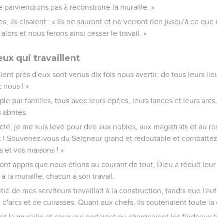
arviendrons pas à reconstruire la muraille. »
, ils disaient : « Ils ne sauront et ne verront rien jusqu'à ce que
alors et nous ferons ainsi cesser le travail. »
x qui travaillent
aient près d'eux sont venus dix fois nous avertir, de tous leurs lieu
 nous ! »
ple par familles, tous avec leurs épées, leurs lances et leurs arcs
 abrités.
cté, je me suis levé pour dire aux nobles, aux magistrats et au re
 ! Souvenez-vous du Seigneur grand et redoutable et combattez p
s et vos maisons ! »
nt appris que nous étions au courant de tout, Dieu a réduit leur
 la muraille, chacun à son travail.
tié de mes serviteurs travaillait à la construction, tandis que l'au
, d'arcs et de cuirasses. Quant aux chefs, ils soutenaient toute
nt la muraille et ceux qui portaient ou chargeaient les fardeaux t