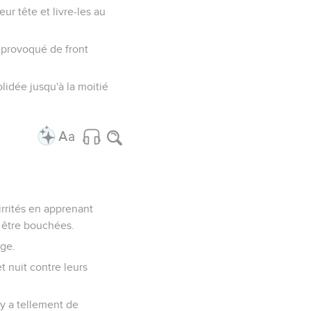
ur tête et livre-les au
t provoqué de front
olidée jusqu'à la moitié
irrités en apprenant
 être bouchées.
age.
 nuit contre leurs
 y a tellement de