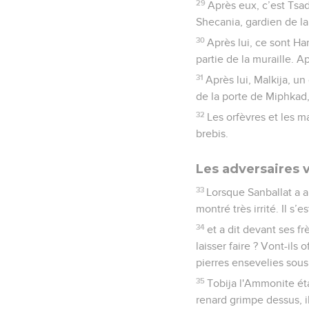
29
Après eux, c’est Tsado
Shecania, gardien de la 
30
Après lui, ce sont Ha
partie de la muraille. A
31
Après lui, Malkija, un
de la porte de Miphkad,
32
Les orfèvres et les m
brebis.
Les adversaires v
33
Lorsque Sanballat a ap
montré très irrité. Il s’
34
et a dit devant ses f
laisser faire ? Vont-ils 
pierres ensevelies sous
35
Tobija l'Ammonite étai
renard grimpe dessus, il 