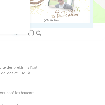
us donc ? Seriez-vous en
us, ses serviteurs, nous
 souvenir à Jérusalem. »
rte des brebis. Ils l’ont
ur de Méa et jusqu'à
 ont posé les battants,