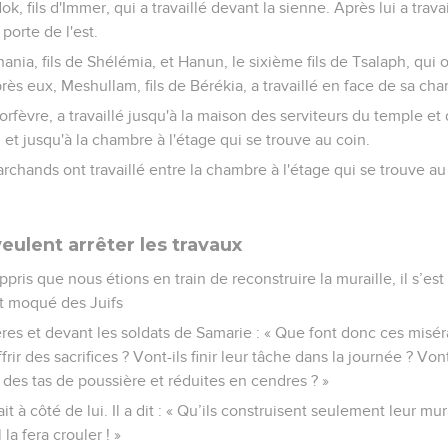
k, fils d'Immer, qui a travaillé devant la sienne. Après lui a trava
porte de l'est.
nania, fils de Shélémia, et Hanun, le sixième fils de Tsalaph, qui 
près eux, Meshullam, fils de Bérékia, a travaillé en face de sa ch
 orfèvre, a travaillé jusqu'à la maison des serviteurs du temple e
 et jusqu'à la chambre à l'étage qui se trouve au coin.
archands ont travaillé entre la chambre à l'étage qui se trouve au
eulent arrêter les travaux
pris que nous étions en train de reconstruire la muraille, il s’est
est moqué des Juifs
rères et devant les soldats de Samarie : « Que font donc ces misér
offrir des sacrifices ? Vont-ils finir leur tâche dans la journée ? Vo
 des tas de poussière et réduites en cendres ? »
t à côté de lui. Il a dit : « Qu’ils construisent seulement leur mura
la fera crouler ! »