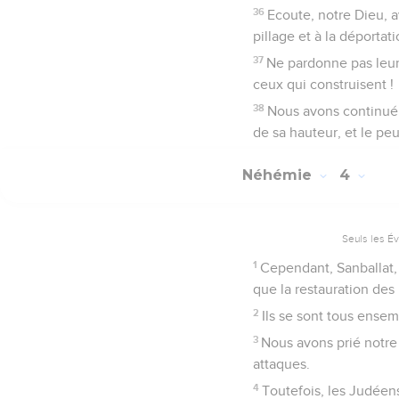
36
Ecoute, notre Dieu, av
pillage et à la déportati
37
Ne pardonne pas leur 
ceux qui construisent !
38
Nous avons continué à
de sa hauteur, et le peu
Néhémie
4
Seuls les É
1
Cependant, Sanballat, 
que la restauration de
2
Ils se sont tous ense
3
Nous avons prié notre
attaques.
4
Toutefois, les Judéens 