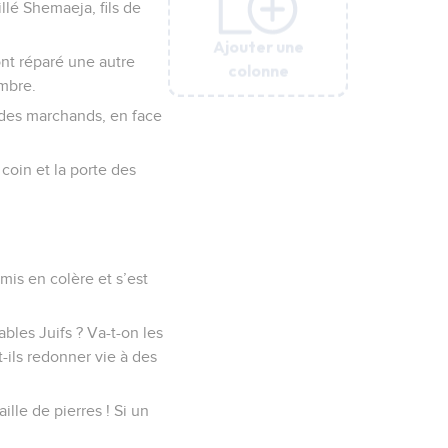
illé Shemaeja, fils de
Ajouter une
Ajouter une
Ajouter une
Ajouter une
Ajouter une
Ajouter une
ont réparé une autre
colonne
colonne
colonne
colonne
colonne
colonne
ambre.
t des marchands, en face
 coin et la porte des
 mis en colère et s’est
ables Juifs ? Va-t-on les
nt-ils redonner vie à des
ille de pierres ! Si un