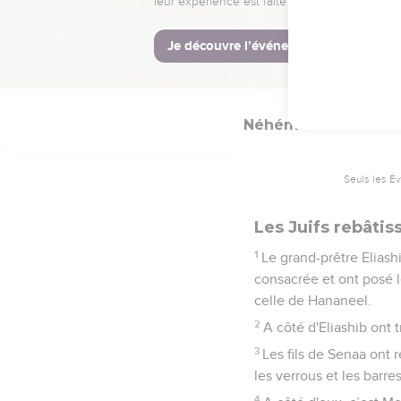
Ils se sont moqués de no
train de vous révolter co
20
Je leur ai fait cette
allons nous lever et nou
Néhémie
3
Seuls les É
Les Juifs rebâtis
1
Le grand-prêtre Eliashib
consacrée et ont posé le
celle de Hananeel.
2
A côté d'Eliashib ont t
3
Les fils de Senaa ont r
les verrous et les barres
4