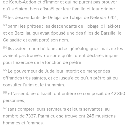
de Kerub-Addon et d'Immer et qui ne purent pas prouver
qu’ils étaient bien d’Israël par leur famille et leur origine :
62
les descendants de Delaja, de Tobija, de Nekoda, 642 ;
63
parmi les prêtres : les descendants de Hobaja, d'Hakkots
et de Barzillaï, qui avait épousé une des filles de Barzillaï le
Galaadite et avait porté son nom.
64
Ils avaient cherché leurs actes généalogiques mais ne les
avaient pas trouvés, de sorte qu’ils furent déclarés impurs
pour l’exercice de la fonction de prêtre.
65
Le gouverneur de Juda leur interdit de manger des
offrandes très saintes, et ce jusqu'à ce qu’un prêtre ait pu
consulter l'urim et le thummim.
66
» L'assemblée d’Israël tout entière se composait de 42'360
personnes,
67
sans compter leurs serviteurs et leurs servantes, au
nombre de 7337. Parmi eux se trouvaient 245 musiciens,
hommes et femmes.