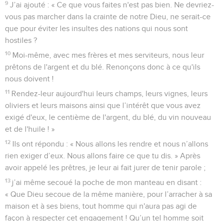
9
J’ai ajouté : « Ce que vous faites n'est pas bien. Ne devriez-
vous pas marcher dans la crainte de notre Dieu, ne serait-ce
que pour éviter les insultes des nations qui nous sont
hostiles ?
10
Moi-même, avec mes frères et mes serviteurs, nous leur
prêtons de l'argent et du blé. Renonçons donc à ce qu'ils
nous doivent !
11
Rendez-leur aujourd'hui leurs champs, leurs vignes, leurs
oliviers et leurs maisons ainsi que l’intérêt que vous avez
exigé d'eux, le centième de l'argent, du blé, du vin nouveau
et de l'huile ! »
12
Ils ont répondu : « Nous allons les rendre et nous n’allons
rien exiger d’eux. Nous allons faire ce que tu dis. » Après
avoir appelé les prêtres, je leur ai fait jurer de tenir parole ;
13
j’ai même secoué la poche de mon manteau en disant :
« Que Dieu secoue de la même manière, pour l’arracher à sa
maison et à ses biens, tout homme qui n'aura pas agi de
façon à respecter cet engagement ! Qu’un tel homme soit