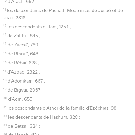
10
d'Arach, 652 ;
11
les descendants de Pachath-Moab issus de Josué et de
Joab, 2818 ;
12
les descendants d'Elam, 1254 ;
13
de Zatthu, 845 ;
14
de Zaccaï, 760 ;
15
de Binnuï, 648 ;
16
de Bébaï, 628 ;
17
d'Azgad, 2322 ;
18
d'Adonikam, 667 ;
19
de Bigvaï, 2067 ;
20
d'Adin, 655 ;
21
les descendants d'Ather de la famille d'Ezéchias, 98 ;
22
les descendants de Hashum, 328 ;
23
de Betsaï, 324 ;
24