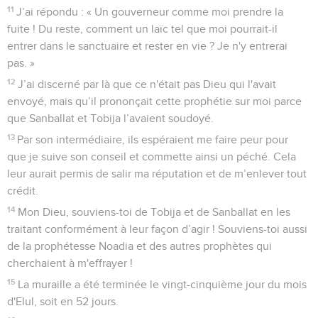
11
J’ai répondu : « Un gouverneur comme moi prendre la
fuite ! Du reste, comment un laïc tel que moi pourrait-il
entrer dans le sanctuaire et rester en vie ? Je n'y entrerai
pas. »
12
J’ai discerné par là que ce n'était pas Dieu qui l'avait
envoyé, mais qu’il prononçait cette prophétie sur moi parce
que Sanballat et Tobija l’avaient soudoyé.
13
Par son intermédiaire, ils espéraient me faire peur pour
que je suive son conseil et commette ainsi un péché. Cela
leur aurait permis de salir ma réputation et de m’enlever tout
crédit.
14
Mon Dieu, souviens-toi de Tobija et de Sanballat en les
traitant conformément à leur façon d’agir ! Souviens-toi aussi
de la prophétesse Noadia et des autres prophètes qui
cherchaient à m'effrayer !
15
La muraille a été terminée le vingt-cinquième jour du mois
d'Elul, soit en 52 jours.