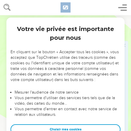
Les adversaires veulent arrêter les travaux
Segond 21
33
Lorsque Sanballat a appris que nous étions en train de
Votre vie privée est importante
reconstruire la muraille, il s’est mis en colère et s’est montré
Néhémie
3
très irrité. Il s’est moqué des Juifs
pour nous
34
et a dit devant ses frères et devant les soldats de Samarie :
« Que font donc ces misérables Juifs ? Va-t-on les laisser
En cliquant sur le bouton « Accepter tous les cookies », vous
acceptez que TopChrétien utilise des traceurs (comme des
faire ? Vont-ils offrir des sacrifices ? Vont-ils finir leur tâche
cookies ou l'identifiant unique de votre compte utilisateur) et
dans la journée ? Vont-ils redonner vie à des pierres
traite vos données à caractère personnel (comme vos
ensevelies sous des tas de poussière et réduites en
données de navigation et les informations renseignées dans
cendres ? »
votre compte utilisateur) dans les buts suivants :
35
Tobija l'Ammonite était à côté de lui. Il a dit : « Qu’ils
Mesurer l'audience de notre service
construisent seulement leur muraille de pierres ! Si un renard
Vous permettre d'utiliser des services tiers tels que de la
grimpe dessus, il la fera crouler ! »
vidéo, des cartes du monde…
Vous permettre d'entrer en contact avec notre service de
36
Ecoute, notre Dieu, avec quel mépris on nous traite ! Fais
relation aux utilisateurs.
retomber leurs insultes sur leur tête et livre-les au pillage et
à la déportation !
Choisir mes cookies