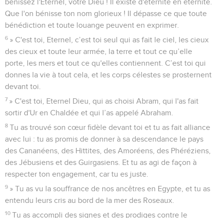
bénissez l'Eternel, votre Dieu ! Il existe d'éternité en éternité.
Que l'on bénisse ton nom glorieux ! Il dépasse ce que toute
bénédiction et toute louange peuvent en exprimer.
6
» C'est toi, Eternel, c’est toi seul qui as fait le ciel, les cieux
des cieux et toute leur armée, la terre et tout ce qu’elle
porte, les mers et tout ce qu'elles contiennent. C’est toi qui
donnes la vie à tout cela, et les corps célestes se prosternent
devant toi.
7
» C'est toi, Eternel Dieu, qui as choisi Abram, qui l'as fait
sortir d'Ur en Chaldée et qui l’as appelé Abraham.
8
Tu as trouvé son cœur fidèle devant toi et tu as fait alliance
avec lui : tu as promis de donner à sa descendance le pays
des Cananéens, des Hittites, des Amoréens, des Phéréziens,
des Jébusiens et des Guirgasiens. Et tu as agi de façon à
respecter ton engagement, car tu es juste.
9
» Tu as vu la souffrance de nos ancêtres en Egypte, et tu as
entendu leurs cris au bord de la mer des Roseaux.
10
Tu as accompli des signes et des prodiges contre le