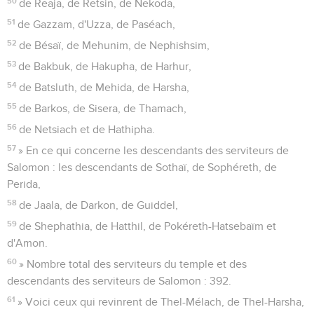
50
de Reaja, de Retsin, de Nekoda,
51
de Gazzam, d'Uzza, de Paséach,
52
de Bésaï, de Mehunim, de Nephishsim,
53
de Bakbuk, de Hakupha, de Harhur,
54
de Batsluth, de Mehida, de Harsha,
55
de Barkos, de Sisera, de Thamach,
56
de Netsiach et de Hathipha.
57
» En ce qui concerne les descendants des serviteurs de
Salomon : les descendants de Sothaï, de Sophéreth, de
Perida,
58
de Jaala, de Darkon, de Guiddel,
59
de Shephathia, de Hatthil, de Pokéreth-Hatsebaïm et
d'Amon.
60
» Nombre total des serviteurs du temple et des
descendants des serviteurs de Salomon : 392.
61
» Voici ceux qui revinrent de Thel-Mélach, de Thel-Harsha,