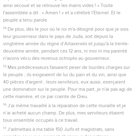
ainsi secoué et se retrouve les mains vides ! » Toute
l'assemblée a dit : « Amen ! » et a célébré l'Eternel. Et le
peuple a tenu parole.
14
De plus, dès le jour où le roi m'a désigné pour que je sois
leur gouverneur dans le pays de Juda, soit depuis la
vingtième année du règne d’Artaxerxès et jusqu'à la trente-
deuxième année, pendant ces 12 ans, ni moi ni ma parenté
n'avons vécu des revenus octroyés au gouverneur.
15
Mes prédécesseurs faisaient peser de lourdes charges sur
le peuple ; ils exigeaient de lui du pain et du vin, ainsi que
40 pièces d'argent ; leurs serviteurs, eux aussi, exerçaient
une domination sur le peuple. Pour ma part, je n'ai pas agi de
cette manière, et ce par crainte de Dieu.
16
J'ai même travaillé à la réparation de cette muraille et je
n’ai acheté aucun champ. De plus, mes serviteurs étaient
tous ensemble occupés à ce travail.
17
J'admettais à ma table 150 Juifs et magistrats, sans