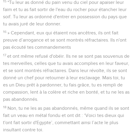
15
*Tu leur as donné du pain venu du ciel pour apaiser leur
faim et tu as fait sortir de l'eau du rocher pour étancher leur
soif. Tu leur as ordonné d'entrer en possession du pays que
tu avais juré de leur donner.
16
» Cependant, eux qui étaient nos ancêtres, ils ont fait
preuve d’arrogance et se sont montrés réfractaires. Ils n'ont
pas écouté tes commandements
17
et ont même refusé d'obéir. Ils ne se sont pas souvenus de
tes merveilles, celles que tu avais accomplies en leur faveur,
et se sont montrés réfractaires. Dans leur révolte, ils se sont
donné un chef pour retourner à leur esclavage. Mais toi, tu
es un Dieu prêt à pardonner, tu fais grâce, tu es rempli de
compassion, lent à la colère et riche en bonté, et tu ne les as
pas abandonnés.
18
Non, tu ne les as pas abandonnés, même quand ils se sont
fait un veau en métal fondu et ont dit : ‘Voici tes dieux qui
t'ont fait sortir d'Egypte’, commettant ainsi l’acte le plus
insultant contre toi.