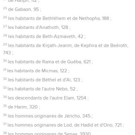
de Hariph, 112 ;
25
de Gabaon, 95 ;
26
les habitants de Bethléhem et de Nethopha, 188 ;
27
les habitants d'Anathoth, 128 ;
28
les habitants de Beth-Azmaveth, 42 ;
29
les habitants de Kirjath-Jearim, de Kephira et de Beéroth,
743 ;
30
les habitants de Rama et de Guéba, 621 ;
31
les habitants de Micmas, 122 ;
32
les habitants de Béthel et d'Aï, 123 ;
33
les habitants de l'autre Nebo, 52 ;
34
les descendants de l'autre Elam, 1254 ;
35
de Harim, 320 ;
36
les hommes originaires de Jéricho, 345 ;
37
les hommes originaires de Lod, de Hadid et d'Ono, 721 ;
38
les hommes originaires de Senaa, 3930.