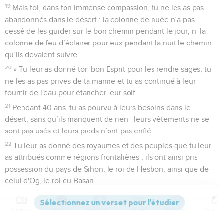
19
Mais toi, dans ton immense compassion, tu ne les as pas
abandonnés dans le désert : la colonne de nuée n’a pas
cessé de les guider sur le bon chemin pendant le jour, ni la
colonne de feu d’éclairer pour eux pendant la nuit le chemin
qu’ils devaient suivre.
20
» Tu leur as donné ton bon Esprit pour les rendre sages, tu
ne les as pas privés de ta manne et tu as continué à leur
fournir de l'eau pour étancher leur soif.
21
Pendant 40 ans, tu as pourvu à leurs besoins dans le
désert, sans qu’ils manquent de rien ; leurs vêtements ne se
sont pas usés et leurs pieds n’ont pas enflé.
22
Tu leur as donné des royaumes et des peuples que tu leur
as attribués comme régions frontalières ; ils ont ainsi pris
possession du pays de Sihon, le roi de Hesbon, ainsi que de
celui d'Og, le roi du Basan.
23
Tu as rendu leurs fils aussi nombreux que les étoiles du
ciel et tu les as fait entrer dans le pays dont tu avais promis à
Contenus
Versions
Commentaires
Strong
Dictionnaire
leurs ancêtres qu'ils prendraient possession.