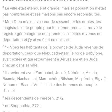
4
La ville était étendue et grande, mais sa population n’était
pas nombreuse et ses maisons pas encore reconstruites.
5
Mon Dieu m’a mis à cœur de rassembler les nobles, les
magistrats et le peuple pour les dénombrer. J’ai trouvé le
registre généalogique des premiers Israélites revenus de
déportation et j'y ai vu écrit ce qui suit :
6
* « Voici les habitants de la province de Juda revenus de
déportation, ceux que Nebucadnetsar, le roi de Babylone,
avait exilés et qui retournèrent à Jérusalem et en Juda,
chacun dans sa ville.
7
Ils revinrent avec Zorobabel, Josué, Néhémie, Azaria,
Raamia, Nachamani, Mardochée, Bilshan, Mispéreth, Bigvaï,
Nehum et Baana. Voici la liste des hommes du peuple
d'Israël :
8
les descendants de Pareosh, 2172 ;
9
de Shephathia, 372 ;