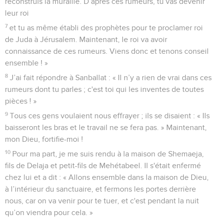
reconstruis la muraille. D’après ces rumeurs, tu vas devenir
leur roi
7
et tu as même établi des prophètes pour te proclamer roi
de Juda à Jérusalem. Maintenant, le roi va avoir
connaissance de ces rumeurs. Viens donc et tenons conseil
ensemble ! »
8
J’ai fait répondre à Sanballat : « Il n’y a rien de vrai dans ces
rumeurs dont tu parles ; c'est toi qui les inventes de toutes
pièces ! »
9
Tous ces gens voulaient nous effrayer ; ils se disaient : « Ils
baisseront les bras et le travail ne se fera pas. » Maintenant,
mon Dieu, fortifie-moi !
10
Pour ma part, je me suis rendu à la maison de Shemaeja,
fils de Delaja et petit-fils de Mehétabeel. Il s'était enfermé
chez lui et a dit : « Allons ensemble dans la maison de Dieu,
à l’intérieur du sanctuaire, et fermons les portes derrière
nous, car on va venir pour te tuer, et c'est pendant la nuit
qu’on viendra pour cela. »