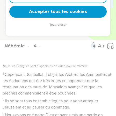
37
Ne pardonne pas leur faute et que leur péché ne soit pas
effacé devant toi, car ils ont provoqué de front ceux qui
Accepter tous les cookies
construisent !
38
Nous avons continué à reconstruire la muraille de telle
Tout refuser
sorte qu’elle soit partout consolidée jusqu'à la moitié de sa
hauteur, et le peuple a pris ce travail à cœur.
Néhémie
4
Seuls les Évangiles sont disponibles en vidéo pour le moment.
1
Cependant, Sanballat, Tobija, les Arabes, les Ammonites et
les Asdodiens ont été très irrités en apprenant que la
restauration des murs de Jérusalem avançait et que les
brèches commençaient à être bouchées.
2
Ils se sont tous ensemble ligués pour venir attaquer
Jérusalem et lui causer du dommage.
3
Nous avons prié notre Dieu et avons mis une garde en