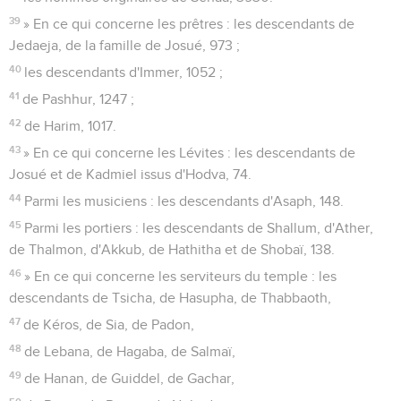
39
» En ce qui concerne les prêtres : les descendants de
Jedaeja, de la famille de Josué, 973 ;
40
les descendants d'Immer, 1052 ;
41
de Pashhur, 1247 ;
42
de Harim, 1017.
43
» En ce qui concerne les Lévites : les descendants de
Josué et de Kadmiel issus d'Hodva, 74.
44
Parmi les musiciens : les descendants d'Asaph, 148.
45
Parmi les portiers : les descendants de Shallum, d'Ather,
de Thalmon, d'Akkub, de Hathitha et de Shobaï, 138.
46
» En ce qui concerne les serviteurs du temple : les
descendants de Tsicha, de Hasupha, de Thabbaoth,
47
de Kéros, de Sia, de Padon,
48
de Lebana, de Hagaba, de Salmaï,
49
de Hanan, de Guiddel, de Gachar,