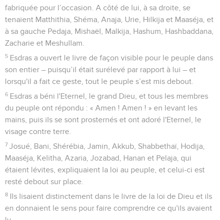
fabriquée pour l’occasion. A côté de lui, à sa droite, se
tenaient Matthithia, Shéma, Anaja, Urie, Hilkija et Maaséja, et
à sa gauche Pedaja, Mishaël, Malkija, Hashum, Hashbaddana,
Zacharie et Meshullam.
5
Esdras a ouvert le livre de façon visible pour le peuple dans
son entier – puisqu’il était surélevé par rapport à lui – et
lorsqu'il a fait ce geste, tout le peuple s’est mis debout.
6
Esdras a béni l'Eternel, le grand Dieu, et tous les membres
du peuple ont répondu : « Amen ! Amen ! » en levant les
mains, puis ils se sont prosternés et ont adoré l'Eternel, le
visage contre terre.
7
Josué, Bani, Shérébia, Jamin, Akkub, Shabbethaï, Hodija,
Maaséja, Kelitha, Azaria, Jozabad, Hanan et Pelaja, qui
étaient lévites, expliquaient la loi au peuple, et celui-ci est
resté debout sur place.
8
Ils lisaient distinctement dans le livre de la loi de Dieu et ils
en donnaient le sens pour faire comprendre ce qu'ils avaient
lu.