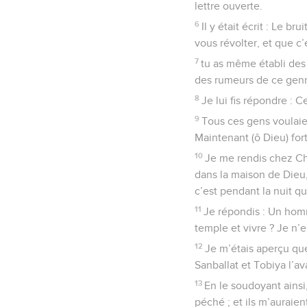
lettre ouverte.
6
Il y était écrit : Le b
vous révolter, et que c’e
7
tu as même établi des 
des rumeurs de ce genr
8
Je lui fis répondre : C
9
Tous ces gens voulaien
Maintenant (ô Dieu) fort
10
Je me rendis chez Che
dans la maison de Dieu, 
c’est pendant la nuit qu
11
Je répondis : Un hom
temple et vivre ? Je n’e
12
Je m’étais aperçu que 
Sanballat et Tobiya l’a
13
En le soudoyant ainsi,
péché ; et ils m’aurai