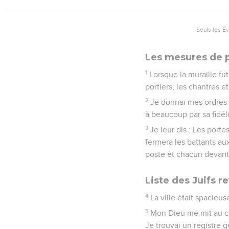
Seuls les É
Les mesures de pr
1
Lorsque la muraille fut
portiers, les chantres et
2
Je donnai mes ordres 
à beaucoup par sa fidéli
3
Je leur dis : Les porte
fermera les battants au
poste et chacun devant
Liste des Juifs r
4
La ville était spacieu
5
Mon Dieu me mit au cœ
Je trouvai un registre g