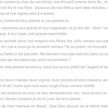
st comme la chair de nos frères, nos fils sont comme leurs fils ; e
nos fils et nos filles ; plusieurs de nos filles y sont déjà réduit
ps et nos vignes sont à d’autres.
que j’entendis leur plainte et ces paroles-là.
 reproches aux grands et aux magistrats, et je leur dis : Quoi ! vo
quai, à leur sujet, une grande assemblée.
ns racheté selon nos moyens nos frères, les Juifs, vendus aux pa
t c’est à nous qu’ils seraient vendus ! Ils se turent, ne trouvant
ous faites n’est pas bien. Ne devriez-vous pas marcher dans la cr
rés par les païens qui sont nos ennemis ?
 et mes jeunes serviteurs, nous leur avons prêté de l’argent et d
ui leurs champs, leurs vignes, leurs oliviers et leurs maisons, ai
ût et de l’huile que vous avez exigé d’eux comme intérêt.
s les rendrons et nous ne leur demanderons rien, nous ferons ce q
urs, devant lesquels je les fis jurer de tenir parole.
he de mon manteau en disant : Que Dieu secoue de la même man