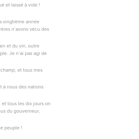
 et laissé à vide !
 la vingtième année
frères n’avons vécu des
in et du vin, outre
le. Je n’ai pas agi de
un champ, et tous mes
t à nous des nations
et tous les dix jours on
enus du gouverneur,
ce peuple !