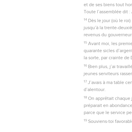
et de ses biens tout ho
Toute l’assemblée dit : 
14
Dès le jour (où le ro
jusqu’à la trente-deuxi
revenus du gouverneur
15
Avant moi, les premie
quarante sicles d’argen
la sorte, par crainte de 
16
Bien plus, j’ai trava
jeunes serviteurs rasse
17
J’avais à ma table ce
d’alentour.
18
On apprêtait chaque j
préparait en abondance 
parce que le service pe
19
Souviens-toi favorabl