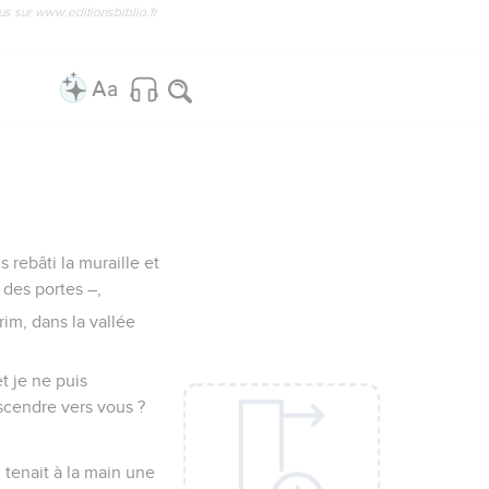
us sur www.editionsbiblio.fr
 rebâti la muraille et
 des portes –,
im, dans la vallée
t je ne puis
escendre vers vous ?
tenait à la main une