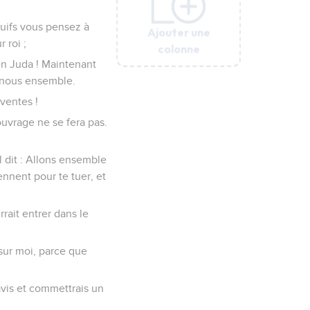
 Juifs vous pensez à
Ajouter une
Ajouter une
Ajouter une
Ajouter une
Ajouter une
Ajouter une
 roi ;
colonne
colonne
colonne
colonne
colonne
colonne
 en Juda ! Maintenant
s-nous ensemble.
nventes !
ouvrage ne se fera pas.
l dit : Allons ensemble
ennent pour te tuer, et
ait entrer dans le
 sur moi, parce que
 avis et commettrais un