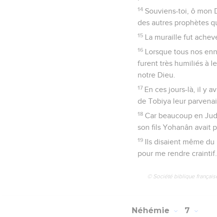
14
Souviens-toi, ô mon D
des autres prophètes qu
15
La muraille fut achev
16
Lorsque tous nos ennem
furent très humiliés à l
notre Dieu.
17
En ces jours-là, il y 
de Tobiya leur parvenai
18
Car beaucoup en Juda 
son fils Yohanân avait p
19
Ils disaient même du 
pour me rendre craintif.
© Société biblique français
Néhémie
7