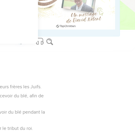
us sur www.editionsbiblio.fr
urs frères les Juifs.
cevoir du blé, afin de
oir du blé pendant la
e tribut du roi.