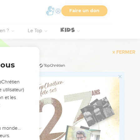
enait en main les
Faire un don
n de Juda.
aillaient d’une main et
ien ?
Le Top
nsi. Celui qui sonnait du
t étendu, et nous
nous
re Dieu combattra pour
opChrétien
utilisateur)
depuis le lever de
n et les
:
alem avec son jeune
urs, ni les hommes de
 du monde…
eurs.