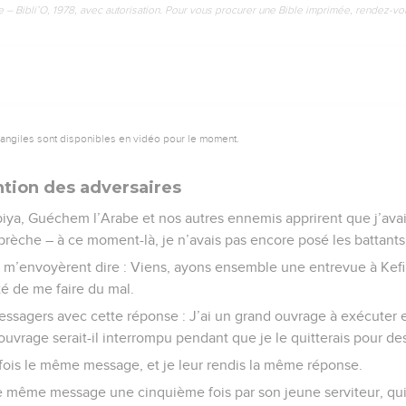
e – Bibli’O, 1978, avec autorisation. Pour vous procurer une Bible imprimée, rendez-vo
vangiles sont disponibles en vidéo pour le moment.
ntion des adversaires
iya, Guéchem l’Arabe et nos autres ennemis apprirent que j’avais
e brèche – à ce moment-là, je n’avais pas encore posé les battants
m’envoyèrent dire : Viens, ayons ensemble une entrevue à Kefir
té de me faire du mal.
essagers avec cette réponse : J’ai un grand ouvrage à exécuter e
ouvrage serait-il interrompu pendant que je le quitterais pour d
 fois le même message, et je leur rendis la même réponse.
 même message une cinquième fois par son jeune serviteur, qui 