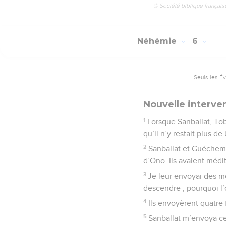
© Société biblique français
Néhémie
6
Seuls les É
Nouvelle interve
1
Lorsque Sanballat, Tob
qu’il n’y restait plus d
2
Sanballat et Guéchem 
d’Ono. Ils avaient médi
3
Je leur envoyai des m
descendre ; pourquoi l’
4
Ils envoyèrent quatre
5
Sanballat m’envoya ce