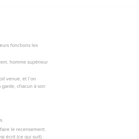
leurs fonctions les
salem, homme supérieur
oit venue, et l’on
a garde, chacun à son
s.
faire le recensement.
 écrit (ce qui suit) :