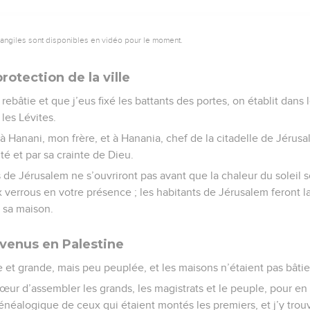
vangiles sont disponibles en vidéo pour le moment.
otection de la ville
 rebâtie et que j’eus fixé les battants des portes, on établit dans 
 les Lévites.
à Hanani, mon frère, et à Hanania, chef de la citadelle de Jéru
té et par sa crainte de Dieu.
s de Jérusalem ne s’ouvriront pas avant que la chaleur du soleil s
x verrous en votre présence ; les habitants de Jérusalem feront l
 sa maison.
evenus en Palestine
se et grande, mais peu peuplée, et les maisons n’étaient pas bâtie
ur d’assembler les grands, les magistrats et le peuple, pour en 
énéalogique de ceux qui étaient montés les premiers, et j’y trouvai