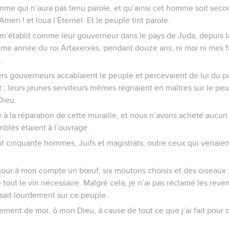
mme qui n’aura pas tenu parole, et qu’ainsi cet homme soit secoué
Amen ! et loua l’Éternel. Et le peuple tint parole.
i) m’établit comme leur gouverneur dans le pays de Juda, depuis
ème année du roi Artaxerxès, pendant douze ans, ni moi ni mes 
.
rs gouverneurs accablaient le peuple et percevaient de lui du pa
t ; leurs jeunes serviteurs mêmes régnaient en maîtres sur le peup
Dieu.
illé à la réparation de cette muraille, et nous n’avons acheté auc
mblés étaient à l’ouvrage.
nt cinquante hommes, Juifs et magistrats, outre ceux qui venaien
our à mon compte un bœuf, six moutons choisis et des oiseaux ; 
tout le vin nécessaire. Malgré cela, je n’ai pas réclamé les rev
sait lourdement sur ce peuple.
ement de moi, ô mon Dieu, à cause de tout ce que j’ai fait pour 