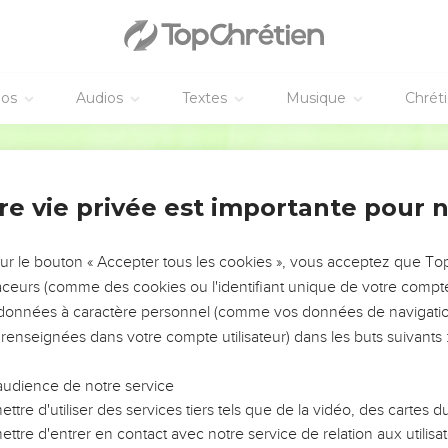
tié de mes serviteurs travaillaient à l’ouvrage, et l’autre moitié t
es arcs et les cuirasses. Les chefs étaient derrière toute la maiso
a muraille et ceux qui portaient ou chargeaient les fardeaux trav
éos
Audios
Textes
Musique
Chrét
autre ;
vaient chacun son épée attachée aux reins, et ils travaillaient ai
Segond 1978 (Colombe)
i.
x magistrats et au reste du peuple : L’ouvrage est considérable e
re vie privée est importante pour 
 muraille, éloignés les uns des autres.
ès de nous, à l’endroit d’où vous entendrez le son du cor ; not
sur le bouton « Accepter tous les cookies », vous acceptez que T
traceurs (comme des cookies ou l'identifiant unique de votre compte 
poursuivions l’ouvrage, la moitié d’entre nous la lance à la main 
s données à caractère personnel (comme vos données de navigatio
tion des étoiles.
 renseignées dans votre compte utilisateur) dans les buts suivants 
je dis encore au peuple : Que chacun passe la nuit dans Jérus
rde pendant la nuit et travaillons pendant le jour.
audience de notre service
point nos vêtements, ni moi, ni mes frères, ni mes jeunes servite
ttre d'utiliser des services tiers tels que de la vidéo, des cartes
; chacun n’avait que ses armes et de l’eau.
ttre d'entrer en contact avec notre service de relation aux utilisat