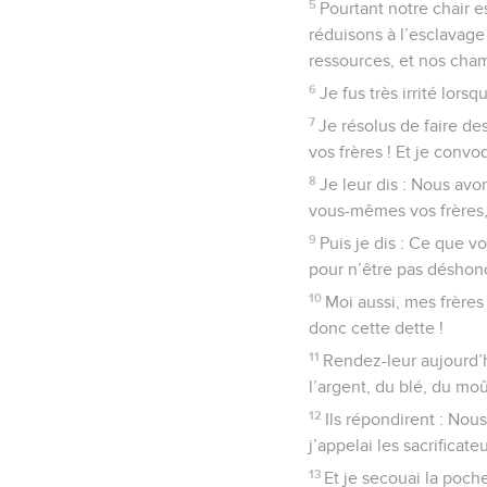
5
Pourtant notre chair e
réduisons à l’esclavage 
ressources, et nos cham
6
Je fus très irrité lors
7
Je résolus de faire des
vos frères ! Et je convo
8
Je leur dis : Nous avo
vous-mêmes vos frères, e
9
Puis je dis : Ce que v
pour n’être pas déshono
10
Moi aussi, mes frères
donc cette dette !
11
Rendez-leur aujourd’h
l’argent, du blé, du mo
12
Ils répondirent : Nou
j’appelai les sacrificate
13
Et je secouai la poc