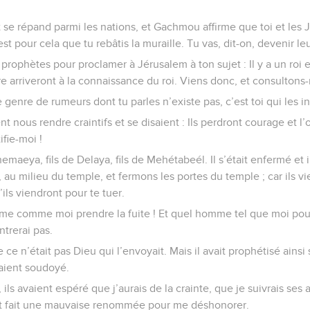
ruit se répand parmi les nations, et Gachmou affirme que toi et les
st pour cela que tu rebâtis la muraille. Tu vas, dit-on, devenir leur
prophètes pour proclamer à Jérusalem à ton sujet : Il y a un roi
e arriveront à la connaissance du roi. Viens donc, et consulton
e genre de rumeurs dont tu parles n’existe pas, c’est toi qui les i
t nous rendre craintifs et se disaient : Ils perdront courage et l’
ifie-moi !
maeya, fils de Delaya, fils de Mehétabeél. Il s’était enfermé et i
au milieu du temple, et fermons les portes du temple ; car ils vi
’ils viendront pour te tuer.
me comme moi prendre la fuite ! Et quel homme tel que moi pourr
ntrerai pas.
ce n’était pas Dieu qui l’envoyait. Mais il avait prophétisé ainsi
vaient soudoyé.
 ils avaient espéré que j’aurais de la crainte, que je suivrais ses
ent fait une mauvaise renommée pour me déshonorer.