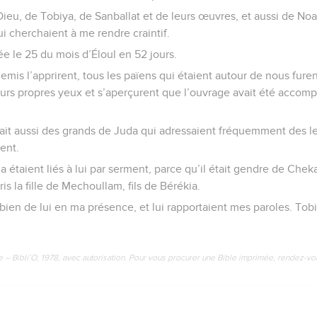
ieu, de Tobiya, de Sanballat et de leurs œuvres, et aussi de Noa
i cherchaient à me rendre craintif.
ée le 25 du mois d’Éloul en 52 jours.
is l’apprirent, tous les païens qui étaient autour de nous furent 
eurs propres yeux et s’aperçurent que l’ouvrage avait été accompl
avait aussi des grands de Juda qui adressaient fréquemment des le
ent.
étaient liés à lui par serment, parce qu’il était gendre de Chekan
ris la fille de Mechoullam, fils de Bérékia.
bien de lui en ma présence, et lui rapportaient mes paroles. Tobi
e – Bibli’O, 1978, avec autorisation. Pour vous procurer une Bible imprimée, rendez-vo