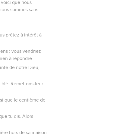
t voici que nous
es, nous sommes sans
us prêtez à intérêt à
ïens ; vous vendriez
 rien à répondre.
ainte de notre Dieu,
u blé. Remettons-leur
nsi que le centième de
ue tu dis. Alors
ière hors de sa maison