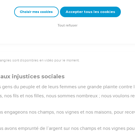
Accepter tous les cookies
Choisir mes cookies
e – Bibli’O, 1978, avec autorisation. Pour vous procurer une Bible imprimée, rendez-vo
Tout refuser
vangiles sont disponibles en vidéo pour le moment.
aux injustices sociales
des gens du peuple et de leurs femmes une grande plainte contre le
s, nos fils et nos filles, nous sommes nombreux ; nous voulons re
ous engageons nos champs, nos vignes et nos maisons, pour recev
us avons emprunté de l’argent sur nos champs et nos vignes pour l