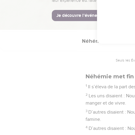
© Société biblique français
Néhémie
5
Seuls les É
Néhémie met fin 
1
Il s’éleva de la part 
2
Les uns disaient : Nou
manger et de vivre.
3
D’autres disaient : N
famine.
4
D’autres disaient : No