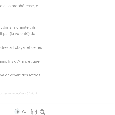
dia, la prophétesse, et
dans la crainte ; ils
i par (la volonté) de
ttres à Tobiya, et celles
ia, fils d’Arah, et que
ya envoyait des lettres
us sur www.editionsbiblio.fr