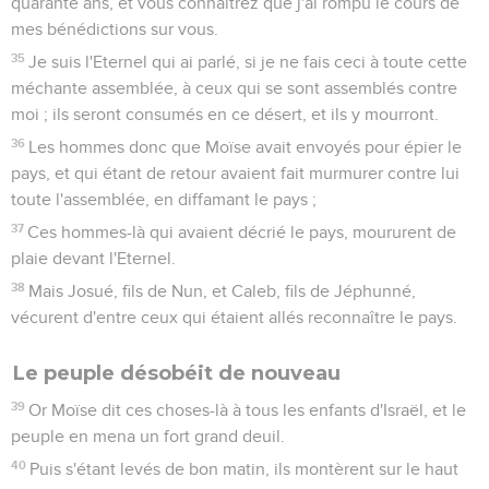
quarante ans, et vous connaîtrez que j'ai rompu le cours de
mes bénédictions sur vous.
35
Je suis l'Eternel qui ai parlé, si je ne fais ceci à toute cette
méchante assemblée, à ceux qui se sont assemblés contre
moi ; ils seront consumés en ce désert, et ils y mourront.
36
Les hommes donc que Moïse avait envoyés pour épier le
pays, et qui étant de retour avaient fait murmurer contre lui
toute l'assemblée, en diffamant le pays ;
37
Ces hommes-là qui avaient décrié le pays, moururent de
plaie devant l'Eternel.
38
Mais Josué, fils de Nun, et Caleb, fils de Jéphunné,
vécurent d'entre ceux qui étaient allés reconnaître le pays.
Le peuple désobéit de nouveau
39
Or Moïse dit ces choses-là à tous les enfants d'Israël, et le
peuple en mena un fort grand deuil.
40
Puis s'étant levés de bon matin, ils montèrent sur le haut