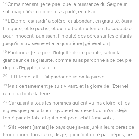
17
Or maintenant, je te prie, que la puissance du Seigneur
soit magnifiée, comme tu as parlé, en disant :
18
L'Eternel est tardif à colère, et abondant en gratuité, ôtant
l'iniquité, et le péché, et qui ne tient nullement le coupable
pour innocent, punissant l'iniquité des pères sur les enfants,
jusqu'à la troisième et à la quatrième [génération].
19
Pardonne, je te prie, l'iniquité de ce peuple, selon la
grandeur de ta gratuité, comme tu as pardonné à ce peuple,
depuis l'Egypte jusqu'ici.
20
Et l'Eternel dit : J'ai pardonné selon ta parole.
21
Mais certainement je suis vivant, et la gloire de l'Eternel
remplira toute la terre.
22
Car quant à tous les hommes qui ont vu ma gloire, et les
signes que j ai faits en Egypte et au désert qui m'ont déjà
tenté par dix fois, et qui n ont point obéi à ma voix ;
23
S'ils voient [jamais] le pays que j'avais juré à leurs pères de
leur donner, tous ceux, dis-je, qui m'ont irrité par mépris, ne