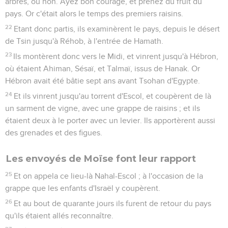
arbres, ou non. Ayez bon courage, et prenez du fruit du
pays. Or c'était alors le temps des premiers raisins.
22
Etant donc partis, ils examinèrent le pays, depuis le désert
de Tsin jusqu'à Réhob, à l'entrée de Hamath.
23
Ils montèrent donc vers le Midi, et vinrent jusqu'à Hébron,
où étaient Ahiman, Sésaï, et Talmaï, issus de Hanak. Or
Hébron avait été bâtie sept ans avant Tsohan d'Egypte.
24
Et ils vinrent jusqu'au torrent d'Escol, et coupèrent de là
un sarment de vigne, avec une grappe de raisins ; et ils
étaient deux à le porter avec un levier. Ils apportèrent aussi
des grenades et des figues.
Les envoyés de Moïse font leur rapport
25
Et on appela ce lieu-là Nahal-Escol ; à l'occasion de la
grappe que les enfants d'Israël y coupèrent.
26
Et au bout de quarante jours ils furent de retour du pays
qu'ils étaient allés reconnaître.