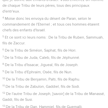
de chaque Tribu de leurs pères, tous des principaux
d'entr'eux.
4
Moïse donc les envoya du désert de Paran, selon le
commandement de l'Eternel ; et tous ces hommes étaient
chefs des enfants d'Israël.
5
Et ce sont ici leurs noms : De la Tribu de Ruben, Sammuah,
fils de Zaccur.
6
De la Tribu de Siméon, Saphat, fils de Hori.
7
De la Tribu de Juda, Caleb, fils de Jéphunné.
8
De la Tribu d'Issacar, Jigueal, fils de Joseph.
9
De la Tribu d'Ephraïm, Osée, fils de Nun.
10
De la Tribu de Benjamin, Palti, fils de Raphu.
11
De la Tribu de Zabulon, Gaddiel, fils de Sodi.
12
De l'autre Tribu de Joseph, [savoir] de la Tribu de Manassé,
Gaddi, fils de Susi.
13
De la Tribu de Dan, Hammiel, fils de Guemalli.