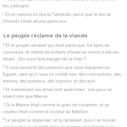
feu s'éteignit.
3
Et on nomma ce lieu-là Tabhérah, parce que le feu de
l'Eternel s'était allumé parmi eux.
Le peuple réclame de la viande
4
Et le peuple ramassé qui était parmi eux, fut épris de
convoitise, et même les enfants d'Israël se mirent à pleurer,
disant : Qui nous fera manger de la chair ?
5
Il nous souvient des poissons que nous mangions en
Egypte, sans qu'il nous en coûtât rien, des concombres, des
melons, des poireaux, des oignons, et des aulx.
6
Et maintenant nos âmes sont asséchées ; nos yeux ne
voient rien que Manne.
7
Or la Manne était comme le grain de coriandre, et sa
couleur était comme la couleur du Bdellion.
8
Le peuple se dispersait, et la ramassait, puis il la moulait
aux meules, ou la pilait dans un mortier, et la faisait cuire