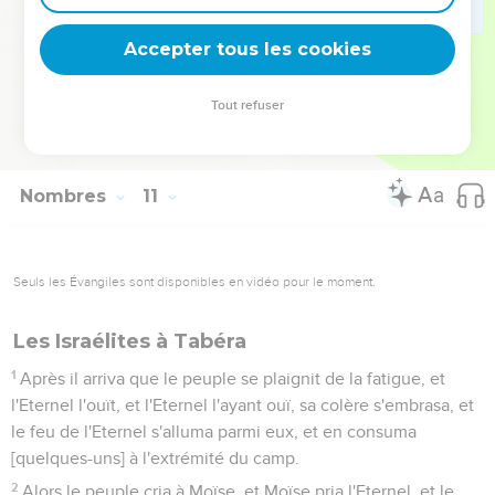
partaient du lieu où ils avaient campé.
35
Or il arrivait qu'au départ de l'Arche, Moïse disait : Lève-
Accepter tous les cookies
toi, ô Eternel, et tes ennemis seront dispersés, et ceux qui te
haïssent s'enfuiront de devant toi.
Tout refuser
36
Et quand on la posait, il disait : Retourne, ô Eternel, aux dix
mille milliers d'Israël.
Nombres
11
Seuls les Évangiles sont disponibles en vidéo pour le moment.
Les Israélites à Tabéra
1
Après il arriva que le peuple se plaignit de la fatigue, et
l'Eternel l'ouït, et l'Eternel l'ayant ouï, sa colère s'embrasa, et
le feu de l'Eternel s'alluma parmi eux, et en consuma
[quelques-uns] à l'extrémité du camp.
2
Alors le peuple cria à Moïse, et Moïse pria l'Eternel, et le