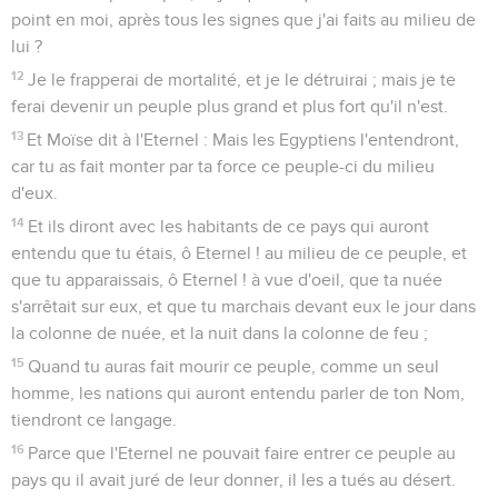
point en moi, après tous les signes que j'ai faits au milieu de
lui ?
12
Je le frapperai de mortalité, et je le détruirai ; mais je te
ferai devenir un peuple plus grand et plus fort qu'il n'est.
13
Et Moïse dit à l'Eternel : Mais les Egyptiens l'entendront,
car tu as fait monter par ta force ce peuple-ci du milieu
d'eux.
14
Et ils diront avec les habitants de ce pays qui auront
entendu que tu étais, ô Eternel ! au milieu de ce peuple, et
que tu apparaissais, ô Eternel ! à vue d'oeil, que ta nuée
s'arrêtait sur eux, et que tu marchais devant eux le jour dans
la colonne de nuée, et la nuit dans la colonne de feu ;
15
Quand tu auras fait mourir ce peuple, comme un seul
homme, les nations qui auront entendu parler de ton Nom,
tiendront ce langage.
16
Parce que l'Eternel ne pouvait faire entrer ce peuple au
pays qu il avait juré de leur donner, il les a tués au désert.