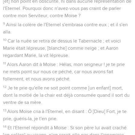
[et] non point en obscurité, ni dans aucune représentation de
l'Eternel. Pourquoi donc n'avez-vous pas craint de parler
contre mon Serviteur, contre Moïse ?
9
Ainsi la colère de l'Eternel s'embrasa contre eux ; et il s'en
alla.
10
Car la nuée se retira de dessus le Tabernacle ; et voici
Marie était lépreuse, [blanche] comme neige ; et Aaron
regardant Marie, la vit lépreuse.
11
Alors Aaron dit à Moïse : Hélas, mon seigneur ! je te prie
ne mets point sur nous ce péché, car nous avons fait
follement, et nous avons péché.
12
Je te prie qu'elle ne soit point comme [un enfant] mort,
dont la moitié de la chair est déjà consumée quand il sort du
ventre de sa mère.
13
Alors Moïse cria à l'Eternel, en disant : Ô [Dieu] Fort, je te
prie, guéris-la, je t'en prie.
14
Et l'Eternel répondit à Moïse : Si son père lui avait craché
[en colère] au visage, n'en serait-elle pas dans l'ignominie