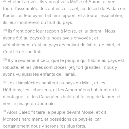
27
Et étant arrivés, ils vinrent vers Moïse et Aaron, et vers
toute l'assemblée des enfants d'Israël, au désert de Padan en
Kadès ; et leur ayant fait leur rapport, et à toute l'assemblée,
ils leur montrèrent du fruit du pays.
28
Ils firent donc leur rapport à Moïse, et lui dirent : Nous
avons été au pays où tu nous avais envoyés ; et
véritablement c'est un pays découlant de lait et de miel, et
c'est ici de son fruit.
29
Il y a seulement ceci, que le peuple qui habite au pays est
robuste, et les villes sont closes, [et] fort grandes ; nous y
avons vu aussi les enfants de Hanak.
30
Les Hamalécites habitent au pays du Midi ; et les
Héthiens, les Jébusiens, et les Amorrhéens habitent en la
montagne ; et les Cananéens habitent le long de la mer, et
vers le rivage du Jourdain.
31
Alors Caleb fit taire le peuple devant Moïse, et dit :
Montons hardiment, et possédons ce pays-là, car
certainement nous y serons les plus forts.