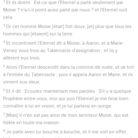
2
Et ils dirent : Est-ce que l'Eternel a parlé seulement par
Moïse ? n'a-t-il point aussi parlé par nous ? et l'Eternel ouït
cela.
3
Or cet homme Moïse [était] fort doux, [et] plus que tous les
hommes qui [étaient] sur la terre.
4
Et incontinent l'Eternel dit à Moïse, à Aaron, et à Marie :
Venez vous trois au Tabernacle d'assignation ; et ils y
allèrent eux trois.
5
Alors l'Eternel descendit dans la colonne de nuée, et se tint
à l'entrée du Tabernacle ; puis il appela Aaron et Marie, et ils
vinrent eux deux.
6
Et il dit : Ecoutez maintenant mes paroles : S'il y a quelque
Prophète entre vous, moi qui suis l'Eternel je me ferai bien
connaître à lui en vision, et je lui parlerai en songe.
7
[Mais] il n'en est pas ainsi de mon serviteur Moïse, qui est
fidèle en toute ma maison.
8
Je parle avec lui bouche à bouche, et il me voit en effet,