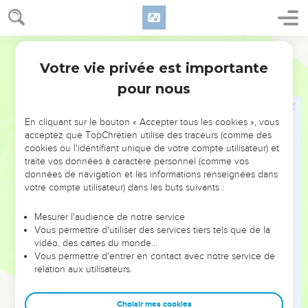
29
Or Moïse dit à Hobab, fils de Réhuel Madianite, son beau-
père : Nous allons au lieu duquel l'Eternel a dit, je vous le
donnerai. Viens avec nous, et nous te ferons du bien ; car
Martin
l'Eternel a promis de faire du bien à Israël.
Votre vie privée est importante
Nombres
10
30
Et Hobab lui répondit : Je n'y irai point, mais je m'en irai en
pour nous
mon pays, et vers ma parenté.
31
Et Moïse lui dit : Je te prie, ne nous quitte point ; car tu
En cliquant sur le bouton « Accepter tous les cookies », vous
nous serviras de guide, parce que tu connais les lieux où
acceptez que TopChrétien utilise des traceurs (comme des
cookies ou l'identifiant unique de votre compte utilisateur) et
nous aurons à camper dans le désert.
traite vos données à caractère personnel (comme vos
32
Et il arrivera que quand tu seras venu avec nous, et que le
données de navigation et les informations renseignées dans
bien que l'Eternel nous doit faire sera arrivé, nous te ferons
votre compte utilisateur) dans les buts suivants :
aussi du bien.
Mesurer l'audience de notre service
33
Ainsi ils partirent de la montagne de l'Eternel, [et ils
Vous permettre d'utiliser des services tiers tels que de la
marchèrent] le chemin de trois jours ; et l'Arche de l'alliance
vidéo, des cartes du monde…
Vous permettre d'entrer en contact avec notre service de
de l'Eternel alla devant eux pendant le chemin de trois jours
relation aux utilisateurs.
pour chercher un lieu où ils se reposassent.
34
Et la nuée de l'Eternel était sur eux le jour, quand ils
Choisir mes cookies