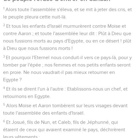
1
Alors toute l'assemblée s'éleva, et se mit à jeter des cris, et
le peuple pleura cette nuit-là.
2
Et tous les enfants d'Israël murmurèrent contre Moïse et
contre Aaron ; et toute l'assemblée leur dit : Plût à Dieu que
nous fussions morts au pays d'Egypte, ou en ce désert ! plût
à Dieu que nous fussions morts !
3
Et pourquoi l'Eternel nous conduit-il vers ce pays-là, pour y
tomber par l'épée ; nos femmes et nos petits enfants seront
en proie. Ne nous vaudrait-il pas mieux retourner en
Egypte ?
4
Et ils se dirent l'un à l'autre : Etablissons-nous un chef, et
retournons en Egypte.
5
Alors Moïse et Aaron tombèrent sur leurs visages devant
toute l'assemblée des enfants d'Israël.
6
Et Josué, fils de Nun, et Caleb, fils de Jéphunné, qui
étaient de ceux qui avaient examiné le pays, déchirèrent
leurs vêtements ;