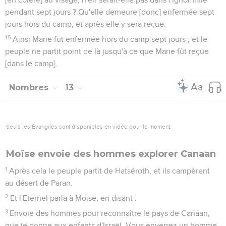
pendant sept jours ? Qu'elle demeure [donc] enfermée sept
jours hors du camp, et après elle y sera reçue.
15
Ainsi Marie fut enfermée hors du camp sept jours ; et le
peuple ne partit point de là jusqu'à ce que Marie fût reçue
[dans le camp].
Nombres
13
Seuls les Évangiles sont disponibles en vidéo pour le moment.
Moïse envoie des hommes explorer Canaan
1
Après cela le peuple partit de Hatséroth, et ils campèrent
au désert de Paran.
2
Et l'Eternel parla à Moïse, en disant :
3
Envoie des hommes pour reconnaître le pays de Canaan,
que je donne aux enfants d'Israël. Vous enverrez un homme