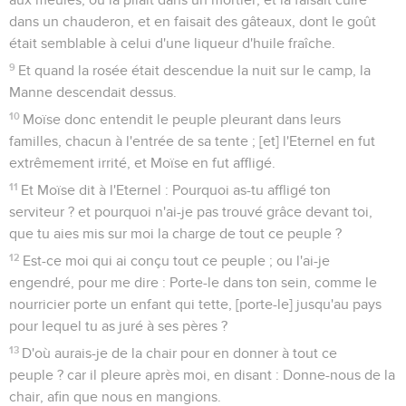
dans un chauderon, et en faisait des gâteaux, dont le goût
était semblable à celui d'une liqueur d'huile fraîche.
9
Et quand la rosée était descendue la nuit sur le camp, la
Manne descendait dessus.
10
Moïse donc entendit le peuple pleurant dans leurs
familles, chacun à l'entrée de sa tente ; [et] l'Eternel en fut
extrêmement irrité, et Moïse en fut affligé.
11
Et Moïse dit à l'Eternel : Pourquoi as-tu affligé ton
serviteur ? et pourquoi n'ai-je pas trouvé grâce devant toi,
que tu aies mis sur moi la charge de tout ce peuple ?
12
Est-ce moi qui ai conçu tout ce peuple ; ou l'ai-je
engendré, pour me dire : Porte-le dans ton sein, comme le
nourricier porte un enfant qui tette, [porte-le] jusqu'au pays
pour lequel tu as juré à ses pères ?
13
D'où aurais-je de la chair pour en donner à tout ce
peuple ? car il pleure après moi, en disant : Donne-nous de la
chair, afin que nous en mangions.