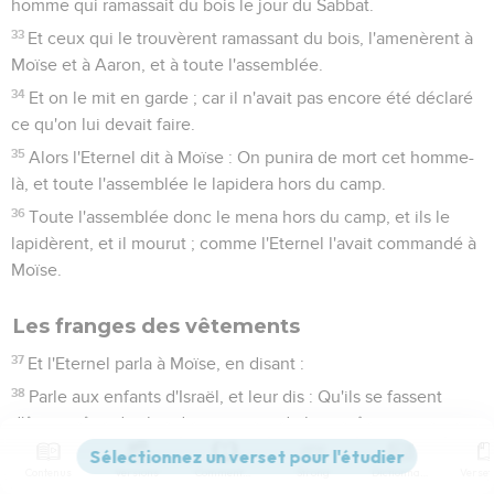
homme qui ramassait du bois le jour du Sabbat.
33
Et ceux qui le trouvèrent ramassant du bois, l'amenèrent à
Moïse et à Aaron, et à toute l'assemblée.
34
Et on le mit en garde ; car il n'avait pas encore été déclaré
ce qu'on lui devait faire.
35
Alors l'Eternel dit à Moïse : On punira de mort cet homme-
là, et toute l'assemblée le lapidera hors du camp.
36
Toute l'assemblée donc le mena hors du camp, et ils le
lapidèrent, et il mourut ; comme l'Eternel l'avait commandé à
Moïse.
Les franges des vêtements
37
Et l'Eternel parla à Moïse, en disant :
38
Parle aux enfants d'Israël, et leur dis : Qu'ils se fassent
d'âge en âge des bandes aux pans de leurs vêtements, et
qu'ils mettent sur les bandes des pans [de leurs vêtements]
Contenus
Versions
Commentaires
Strong
Dictionnaire
un cordon de couleur de pourpre.