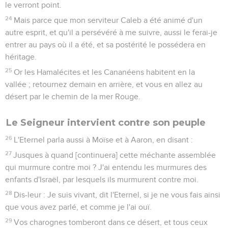
le verront point.
24
Mais parce que mon serviteur Caleb a été animé d'un
autre esprit, et qu'il a persévéré à me suivre, aussi le ferai-je
entrer au pays où il a été, et sa postérité le possédera en
héritage.
25
Or les Hamalécites et les Cananéens habitent en la
vallée ; retournez demain en arrière, et vous en allez au
désert par le chemin de la mer Rouge.
Le Seigneur intervient contre son peuple
26
L'Eternel parla aussi à Moïse et à Aaron, en disant :
27
Jusques à quand [continuera] cette méchante assemblée
qui murmure contre moi ? J'ai entendu les murmures des
enfants d'Israël, par lesquels ils murmurent contre moi.
28
Dis-leur : Je suis vivant, dit l'Eternel, si je ne vous fais ainsi
que vous avez parlé, et comme je l'ai ouï.
29
Vos charognes tomberont dans ce désert, et tous ceux