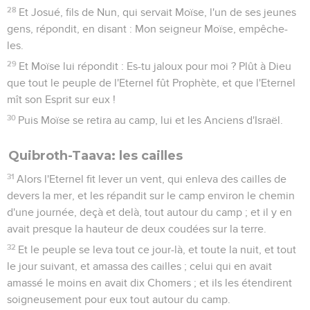
28
Et Josué, fils de Nun, qui servait Moïse, l'un de ses jeunes
gens, répondit, en disant : Mon seigneur Moïse, empêche-
les.
29
Et Moïse lui répondit : Es-tu jaloux pour moi ? Plût à Dieu
que tout le peuple de l'Eternel fût Prophète, et que l'Eternel
mît son Esprit sur eux !
30
Puis Moïse se retira au camp, lui et les Anciens d'Israël.
Quibroth-Taava: les cailles
31
Alors l'Eternel fit lever un vent, qui enleva des cailles de
devers la mer, et les répandit sur le camp environ le chemin
d'une journée, deçà et delà, tout autour du camp ; et il y en
avait presque la hauteur de deux coudées sur la terre.
32
Et le peuple se leva tout ce jour-là, et toute la nuit, et tout
le jour suivant, et amassa des cailles ; celui qui en avait
amassé le moins en avait dix Chomers ; et ils les étendirent
soigneusement pour eux tout autour du camp.