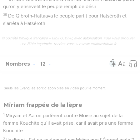
qu’on y ensevelit le peuple rempli de désir.
35
De Qibroth-Hattaava le peuple partit pour Hatséroth et
s’arrêta à Hatséroth.
© Société biblique française – Bibli’O, 1978, avec autorisation. Pour vous procurer
une Bible imprimée, rendez-vous sur www.editionsbiblio.fr
Nombres
12
Seuls les Évangiles sont disponibles en vidéo pour le moment.
Miriam frappée de la lèpre
1
Miryam et Aaron parlèrent contre Moïse au sujet de la
femme Kouchite qu’il avait prise, car il avait pris une femme
Kouchite.
2
Ils dirent : Est-ce seulement par Moïse que l’Éternel parle ?