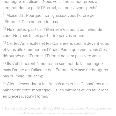
montagne, en disant : Nous voici ! nous monterons à
l’endroit dont a parlé l’Éternel, car nous avons péché.
41
Moïse dit : Pourquoi transgressez-vous l’ordre de
l’Éternel ? Cela ne réussira pas.
42
Ne montez pas ! car l’Éternel n’est point au milieu de
vous. Ne vous faites pas battre par vos ennemis.
43
Car les Amalécites et les Cananéens sont là devant vous,
et vous allez tomber par l’épée. Parce que vous vous êtes
détournés de l’Éternel, l’Éternel ne sera pas avec vous.
44
Ils s’obstinèrent à monter au sommet de la montagne ;
mais l’arche de l’alliance de l’Éternel et Moïse ne bougèrent
pas du milieu du camp.
45
Alors descendirent les Amalécites et les Cananéens qui
habitaient cette montagne ; ils les battirent et les taillèrent
en pièces jusqu’à Horma.
© Société biblique française – Bibli’O, 1978, avec autorisation. Pour vous procurer
une Bible imprimée, rendez-vous sur www.editionsbiblio.fr