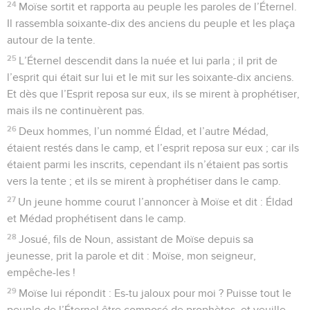
24
Moïse sortit et rapporta au peuple les paroles de l’Éternel.
Il rassembla soixante-dix des anciens du peuple et les plaça
autour de la tente.
25
L’Éternel descendit dans la nuée et lui parla ; il prit de
l’esprit qui était sur lui et le mit sur les soixante-dix anciens.
Et dès que l’Esprit reposa sur eux, ils se mirent à prophétiser,
mais ils ne continuèrent pas.
26
Deux hommes, l’un nommé Éldad, et l’autre Médad,
étaient restés dans le camp, et l’esprit reposa sur eux ; car ils
étaient parmi les inscrits, cependant ils n’étaient pas sortis
vers la tente ; et ils se mirent à prophétiser dans le camp.
27
Un jeune homme courut l’annoncer à Moïse et dit : Éldad
et Médad prophétisent dans le camp.
28
Josué, fils de Noun, assistant de Moïse depuis sa
jeunesse, prit la parole et dit : Moïse, mon seigneur,
empêche-les !
29
Moïse lui répondit : Es-tu jaloux pour moi ? Puisse tout le
peuple de l’Éternel être composé de prophètes, et veuille