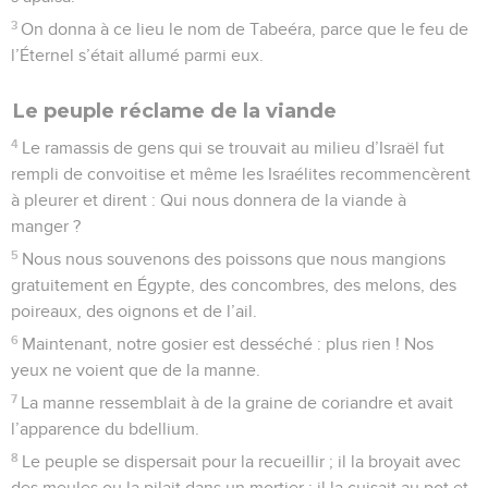
3
On donna à ce lieu le nom de Tabeéra, parce que le feu de
l’Éternel s’était allumé parmi eux.
Le peuple réclame de la viande
4
Le ramassis de gens qui se trouvait au milieu d’Israël fut
rempli de convoitise et même les Israélites recommencèrent
à pleurer et dirent : Qui nous donnera de la viande à
manger ?
5
Nous nous souvenons des poissons que nous mangions
gratuitement en Égypte, des concombres, des melons, des
poireaux, des oignons et de l’ail.
6
Maintenant, notre gosier est desséché : plus rien ! Nos
yeux ne voient que de la manne.
7
La manne ressemblait à de la graine de coriandre et avait
l’apparence du bdellium.
8
Le peuple se dispersait pour la recueillir ; il la broyait avec
des meules ou la pilait dans un mortier ; il la cuisait au pot et