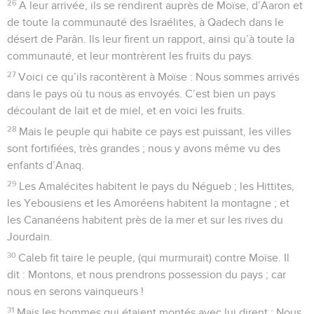
26
A leur arrivée, ils se rendirent auprès de Moïse, d’Aaron et
de toute la communauté des Israélites, à Qadech dans le
désert de Parân. Ils leur firent un rapport, ainsi qu’à toute la
communauté, et leur montrèrent les fruits du pays.
27
Voici ce qu’ils racontèrent à Moïse : Nous sommes arrivés
dans le pays où tu nous as envoyés. C’est bien un pays
découlant de lait et de miel, et en voici les fruits.
28
Mais le peuple qui habite ce pays est puissant, les villes
sont fortifiées, très grandes ; nous y avons même vu des
enfants d’Anaq.
29
Les Amalécites habitent le pays du Négueb ; les Hittites,
les Yebousiens et les Amoréens habitent la montagne ; et
les Cananéens habitent près de la mer et sur les rives du
Jourdain.
30
Caleb fit taire le peuple, (qui murmurait) contre Moïse. Il
dit : Montons, et nous prendrons possession du pays ; car
nous en serons vainqueurs !
31
Mais les hommes qui étaient montés avec lui dirent : Nous