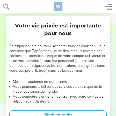
car l’Éternel a promis (de faire) du bien à Israël.
30
(Hobab) lui répondit : Je n’irai pas ; mais j’irai dans mon
Segond 1978 (Colombe)
pays et dans ma parenté.
Votre vie privée est importante
Nombres
10
31
(Moïse) dit : Ne nous quitte pas, je te prie ; puisque tu
pour nous
connais les lieux où nous campons dans le désert, tu nous
serviras de guide.
En cliquant sur le bouton « Accepter tous les cookies », vous
32
Et si tu viens avec nous, nous te ferons jouir du bien que
acceptez que TopChrétien utilise des traceurs (comme des
l’Éternel nous fera.
cookies ou l'identifiant unique de votre compte utilisateur) et
traite vos données à caractère personnel (comme vos
33
Ils partirent de la montagne de l’Éternel (pour faire) route
données de navigation et les informations renseignées dans
trois jours ; l’arche de l’alliance de l’Éternel partit devant eux
votre compte utilisateur) dans les buts suivants :
(pour faire) route trois jours et pour leur chercher un (lieu) de
repos.
Mesurer l'audience de notre service
Vous permettre d'utiliser des services tiers tels que de la
34
La nuée de l’Éternel était au-dessus d’eux pendant le jour,
vidéo, des cartes du monde…
lorsqu’ils partaient du camp.
Vous permettre d'entrer en contact avec notre service de
35
relation aux utilisateurs.
Quand l’arche partait, Moïse disait : Lève-toi, Éternel ! et
que tes ennemis soient dispersés ! Que ceux qui te haïssent
fuient devant ta face !
Choisir mes cookies