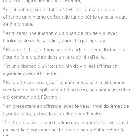
bétail une agréable odeur à l’Éternel,
4
celui qui fera son oblation à l’Éternel présentera en
offrande un dixième de fleur de farine pétrie dans un quart
de hîn d’huile,
5
et tu feras une libation d’un quart de hîn de vin, avec
l’holocauste ou le sacrifice, pour chaque agneau.
6
Pour un bélier, tu feras une offrande de deux dixièmes de
fleur de farine pétrie dans un tiers de hîn d’huile,
7
et une libation d’un tiers de hîn de vin, tu l’offriras en
agréable odeur à l’Éternel.
8
Si tu offres un veau, soit comme holocauste, soit comme
sacrifice en accomplissement d’un vœu, ou comme (sacrifice
de) communion à l’Éternel,
9
on présentera en offrande, avec le veau, trois dixièmes de
fleur de farine pétrie dans un demi-hîn d’huile,
10
et tu présenteras une libation d’un demi-hîn de vin : c’est
(un sacrifice) consumé par le feu, d’une agréable odeur à