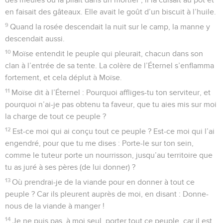
en faisait des gâteaux. Elle avait le goût d’un biscuit à l’huile.
9
Quand la rosée descendait la nuit sur le camp, la manne y
descendait aussi.
10
Moïse entendit le peuple qui pleurait, chacun dans son
clan à l’entrée de sa tente. La colère de l’Éternel s’enflamma
fortement, et cela déplut à Moïse.
11
Moïse dit à l’Éternel : Pourquoi affliges-tu ton serviteur, et
pourquoi n’ai-je pas obtenu ta faveur, que tu aies mis sur moi
la charge de tout ce peuple ?
12
Est-ce moi qui ai conçu tout ce peuple ? Est-ce moi qui l’ai
engendré, pour que tu me dises : Porte-le sur ton sein,
comme le tuteur porte un nourrisson, jusqu’au territoire que
tu as juré à ses pères (de lui donner) ?
13
Où prendrai-je de la viande pour en donner à tout ce
peuple ? Car ils pleurent auprès de moi, en disant : Donne-
nous de la viande à manger !
14
Je ne puis pas, à moi seul, porter tout ce peuple, car il est