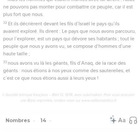
ne pouvons pas monter pour combattre ce peuple, car il est
plus fort que nous.
32
Et ils décrièrent devant les fils d’Israël le pays qu’ils
avaient exploré. Ils dirent : Le pays que nous avons parcouru,
pour l’explorer, est un pays qui dévore ses habitants ; tout le
peuple que nous y avons vu, se compose d’hommes d’une
haute taille ;
33
nous avons vu là les géants, fils d’Anaq, de la race des
géants : nous étions à nos yeux comme des sauterelles, et
c’est ce que nous étions aussi à leurs yeux !
© Société biblique française – Bibli’O, 1978, avec autorisation. Pour vous procurer
une Bible imprimée, rendez-vous sur www.editionsbiblio.fr
Nombres
14