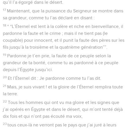
qu’il l’a égorgé dans le désert.
17
Maintenant, que la puissance du Seigneur se montre dans
sa grandeur, comme tu l’as déclaré en disant :
18
“ “L’Éternel est lent à la colère et riche en bienveillance, il
pardonne la faute et le crime ; mais il ne tient pas (le
coupable) pour innocent, et il punit la faute des pères sur les
fils jusqu’à la troisième et la quatrième génération””.
19
Pardonne je t’en prie, la faute de ce peuple selon la
grandeur de ta bonté, comme tu as pardonné à ce peuple
depuis l’Égypte jusqu’ici.
20
Et l’Éternel dit : Je pardonne comme tu l’as dit.
21
Mais, je suis vivant ! et la gloire de l’Éternel remplira toute
la terre.
22
Tous les hommes qui ont vu ma gloire et les signes que
j’ai opérés en Égypte et dans le désert, qui m’ont tenté déjà
dix fois et qui n’ont pas écouté ma voix,
23
tous ceux-là ne verront pas le pays que j’ai juré à leurs