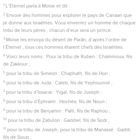
1
L’Éternel parla à Moïse et dit :
2
Envoie des hommes pour explorer le pays de Canaan que
je donne aux Israélites. Vous enverrez un homme de chaque
tribu de leurs pères ; chacun d’eux sera un prince.
3
Moïse les envoya du désert de Parân, d’après l’ordre de
l’Éternel ; tous ces hommes étaient chefs des Israélites.
4
Voici leurs noms : Pour la tribu de Ruben : Chammoua, fils
de Zakkour ;
5
pour la tribu de Siméon : Chaphath, fils de Hori ;
6
pour la tribu de Juda : Caleb, fils de Yephounné ;
7
pour la tribu d’Issacar : Yigal, fils de Joseph ;
8
pour la tribu d’Éphraïm : Hochéa, fils de Noun ;
9
pour la tribu de Benjamin : Palti, fils de Raphou ;
10
pour la tribu de Zabulon : Gaddiel, fils de Sodi ;
11
pour la tribu de Joseph, pour la tribu de Manassé : Gaddi,
fils de Sousi ;