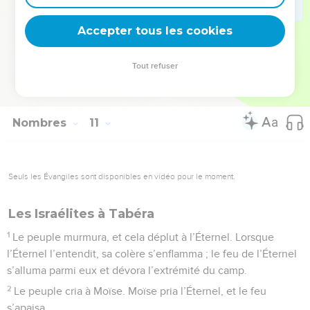
36
Et quand on la reposait, il disait : Reviens, Éternel, aux
Accepter tous les cookies
myriades des milliers d’Israël !
© Société biblique française – Bibli’O, 1978, avec autorisation. Pour vous procurer
Tout refuser
une Bible imprimée, rendez-vous sur www.editionsbiblio.fr
Nombres
11
Seuls les Évangiles sont disponibles en vidéo pour le moment.
Les Israélites à Tabéra
1
Le peuple murmura, et cela déplut à l’Éternel. Lorsque
l’Éternel l’entendit, sa colère s’enflamma ; le feu de l’Éternel
s’alluma parmi eux et dévora l’extrémité du camp.
2
Le peuple cria à Moïse. Moïse pria l’Éternel, et le feu
s’apaisa.