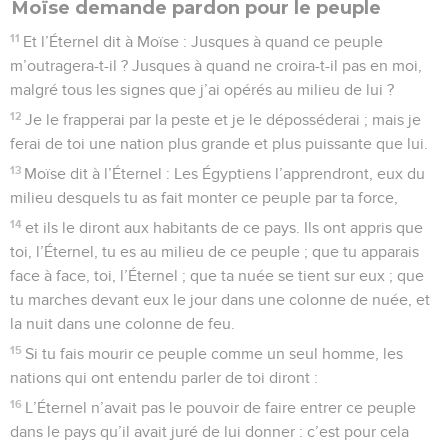
Moïse demande pardon pour le peuple
11
Et l’Éternel dit à Moïse : Jusques à quand ce peuple
m’outragera-t-il ? Jusques à quand ne croira-t-il pas en moi,
malgré tous les signes que j’ai opérés au milieu de lui ?
12
Je le frapperai par la peste et je le déposséderai ; mais je
ferai de toi une nation plus grande et plus puissante que lui.
13
Moïse dit à l’Éternel : Les Égyptiens l’apprendront, eux du
milieu desquels tu as fait monter ce peuple par ta force,
14
et ils le diront aux habitants de ce pays. Ils ont appris que
toi, l’Éternel, tu es au milieu de ce peuple ; que tu apparais
face à face, toi, l’Éternel ; que ta nuée se tient sur eux ; que
tu marches devant eux le jour dans une colonne de nuée, et
la nuit dans une colonne de feu.
15
Si tu fais mourir ce peuple comme un seul homme, les
nations qui ont entendu parler de toi diront :
16
L’Éternel n’avait pas le pouvoir de faire entrer ce peuple
dans le pays qu’il avait juré de lui donner : c’est pour cela