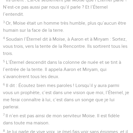
N’est-ce pas aussi par nous qu’il parle ? Et l’Éternel
l’entendit.
3
Or, Moïse était un homme très humble, plus qu’aucun être
humain sur la face de la terre.
4
Soudain l’Éternel dit à Moïse, à Aaron et à Miryam : Sortez,
vous trois, vers la tente de la Rencontre. Ils sortirent tous les
trois.
5
L’Éternel descendit dans la colonne de nuée et se tint à
l’entrée de la tente. Il appela Aaron et Miryam, qui
s’avancèrent tous les deux.
6
Il dit : Écoutez bien mes paroles ! Lorsqu’il y aura parmi
vous un prophète, c’est dans une vision que moi, l’Éternel, je
me ferai connaître à lui, c’est dans un songe que je lui
parlerai.
7
Il n’en est pas ainsi de mon serviteur Moïse. Il est fidèle
dans toute ma maison.
8
Je lui parle de vive voix, je (me) fais voir sans énigmes, et il