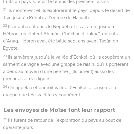
fruits du pays. C’était le temps des premiers raisins.
21
Ils montèrent et ils explorèrent le pays, depuis le désert de
Tsîn jusqu’à Rehob, à l’entrée de Hamath.
22
Ils montèrent dans le Négueb et ils allèrent jusqu’à
Hébron, où étaient Ahimân, Chéchaï et Talmaï, enfants
d’Anaq. Hébron avait été bâtie sept ans avant Tsoân en
Égypte.
23
Ils arrivèrent jusqu’à la vallée d’Échkol, où ils coupèrent un
sarment de vigne avec une grappe de raisin, qu’ils portèrent
à deux au moyen d’une perche ; (ils prirent) aussi des
grenades et des figues.
24
On appela cet endroit vallée d’Échkol, à cause de la
grappe que les Israélites y coupèrent.
Les envoyés de Moïse font leur rapport
25
Ils furent de retour de l’exploration du pays au bout de
quarante jours.