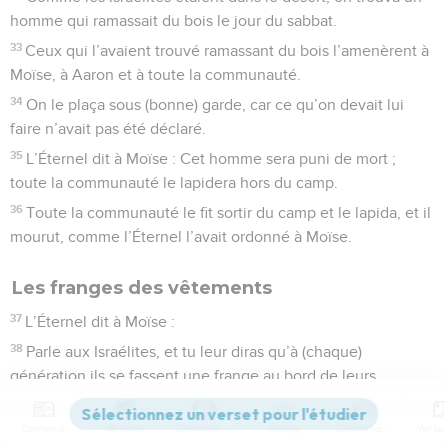
homme qui ramassait du bois le jour du sabbat.
33
Ceux qui l’avaient trouvé ramassant du bois l’amenèrent à
Moïse, à Aaron et à toute la communauté.
34
On le plaça sous (bonne) garde, car ce qu’on devait lui
faire n’avait pas été déclaré.
35
L’Éternel dit à Moïse : Cet homme sera puni de mort ;
toute la communauté le lapidera hors du camp.
36
Toute la communauté le fit sortir du camp et le lapida, et il
mourut, comme l’Éternel l’avait ordonné à Moïse.
Les franges des vêtements
37
L’Éternel dit à Moïse :
38
Parle aux Israélites, et tu leur diras qu’à (chaque)
génération ils se fassent une frange au bord de leurs
vêtements, et qu’ils mettent un cordon violet sur cette
frange du bord (de leurs vêtements).
Contenus
Versions
Commentaires
Strong
Dictionnaire