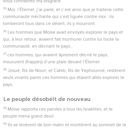
vous connaîtrez ma disgrâce.
35
Moi, l’Éternel, j’ai parlé, et c’est ainsi que je traiterai cette
communauté méchante qui s’est liguée contre moi : ils
tomberont tous dans ce désert, ils y mourront.
36
Les hommes que Moïse avait envoyés explorer le pays et
qui, à leur retour, avaient fait murmurer contre lui toute la
communauté, en décriant le pays ;
37
ces hommes, qui avaient âprement décrié le pays,
moururent (frappés) d’une plaie devant l’Éternel.
38
Josué, fils de Noun, et Caleb, fils de Yephounné, restèrent
seuls vivants parmi ces hommes qui étaient allés explorer le
pays.
Le peuple désobéit de nouveau
39
Moïse rapporta ces paroles à tous les Israélites, et le
peuple mena grand deuil.
40
Ils se levèrent de bon matin et montèrent au sommet de la