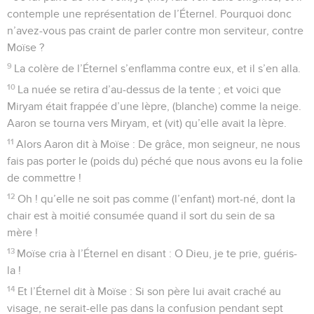
contemple une représentation de l’Éternel. Pourquoi donc
n’avez-vous pas craint de parler contre mon serviteur, contre
Moïse ?
9
La colère de l’Éternel s’enflamma contre eux, et il s’en alla.
10
La nuée se retira d’au-dessus de la tente ; et voici que
Miryam était frappée d’une lèpre, (blanche) comme la neige.
Aaron se tourna vers Miryam, et (vit) qu’elle avait la lèpre.
11
Alors Aaron dit à Moïse : De grâce, mon seigneur, ne nous
fais pas porter le (poids du) péché que nous avons eu la folie
de commettre !
12
Oh ! qu’elle ne soit pas comme (l’enfant) mort-né, dont la
chair est à moitié consumée quand il sort du sein de sa
mère !
13
Moïse cria à l’Éternel en disant : O Dieu, je te prie, guéris-
la !
14
Et l’Éternel dit à Moïse : Si son père lui avait craché au
visage, ne serait-elle pas dans la confusion pendant sept