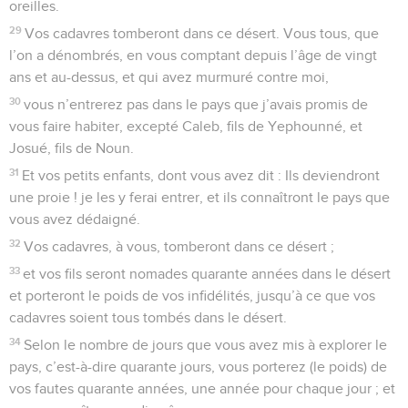
oreilles.
29
Vos cadavres tomberont dans ce désert. Vous tous, que
l’on a dénombrés, en vous comptant depuis l’âge de vingt
ans et au-dessus, et qui avez murmuré contre moi,
30
vous n’entrerez pas dans le pays que j’avais promis de
vous faire habiter, excepté Caleb, fils de Yephounné, et
Josué, fils de Noun.
31
Et vos petits enfants, dont vous avez dit : Ils deviendront
une proie ! je les y ferai entrer, et ils connaîtront le pays que
vous avez dédaigné.
32
Vos cadavres, à vous, tomberont dans ce désert ;
33
et vos fils seront nomades quarante années dans le désert
et porteront le poids de vos infidélités, jusqu’à ce que vos
cadavres soient tous tombés dans le désert.
34
Selon le nombre de jours que vous avez mis à explorer le
pays, c’est-à-dire quarante jours, vous porterez (le poids) de
vos fautes quarante années, une année pour chaque jour ; et