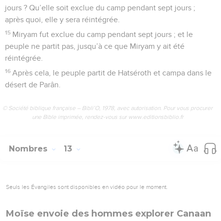
jours ? Qu’elle soit exclue du camp pendant sept jours ;
après quoi, elle y sera réintégrée.
15
Miryam fut exclue du camp pendant sept jours ; et le
peuple ne partit pas, jusqu’à ce que Miryam y ait été
réintégrée.
16
Après cela, le peuple partit de Hatséroth et campa dans le
désert de Parân.
© Société biblique française – Bibli’O, 1978, avec autorisation. Pour vous procurer
une Bible imprimée, rendez-vous sur www.editionsbiblio.fr
Nombres
13
Seuls les Évangiles sont disponibles en vidéo pour le moment.
Moïse envoie des hommes explorer Canaan