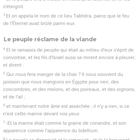
s'éteignit.
3
Et on appela le nom de ce lieu Tabhéra, parce que le feu
de l'Éternel avait brûlé parmi eux.
Le peuple réclame de la viande
4
Et le ramassis de peuple qui était au milieu d'eux s'éprit de
convoitise, et les fils d'Israël aussi se mirent encore à pleurer,
et dirent :
5
Qui nous fera manger de la chair ? Il nous souvient du
poisson que nous mangions en Égypte pour rien, des
concombres, et des melons, et des poireaux, et des oignons,
et de l'ail ;
6
et maintenant notre âme est asséchée ; il n'y a rien, si ce
n'est cette manne devant nos yeux.
7
-Et la manne était comme la graine de coriandre, et son
apparence comme l'apparence du bdellium.
8
Le peuple se dispersait et la ramassait ; et ils la broyaient