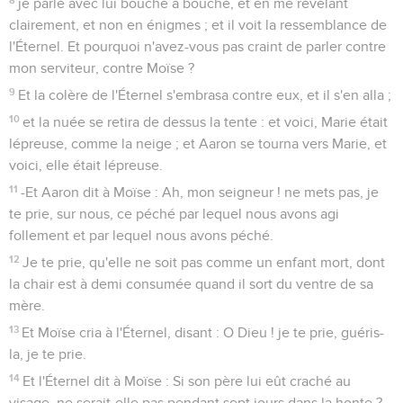
je parle avec lui bouche à bouche, et en me révélant
clairement, et non en énigmes ; et il voit la ressemblance de
l'Éternel. Et pourquoi n'avez-vous pas craint de parler contre
mon serviteur, contre Moïse ?
9
Et la colère de l'Éternel s'embrasa contre eux, et il s'en alla ;
10
et la nuée se retira de dessus la tente : et voici, Marie était
lépreuse, comme la neige ; et Aaron se tourna vers Marie, et
voici, elle était lépreuse.
11
-Et Aaron dit à Moïse : Ah, mon seigneur ! ne mets pas, je
te prie, sur nous, ce péché par lequel nous avons agi
follement et par lequel nous avons péché.
12
Je te prie, qu'elle ne soit pas comme un enfant mort, dont
la chair est à demi consumée quand il sort du ventre de sa
mère.
13
Et Moïse cria à l'Éternel, disant : O Dieu ! je te prie, guéris-
la, je te prie.
14
Et l'Éternel dit à Moïse : Si son père lui eût craché au
visage, ne serait-elle pas pendant sept jours dans la honte ?