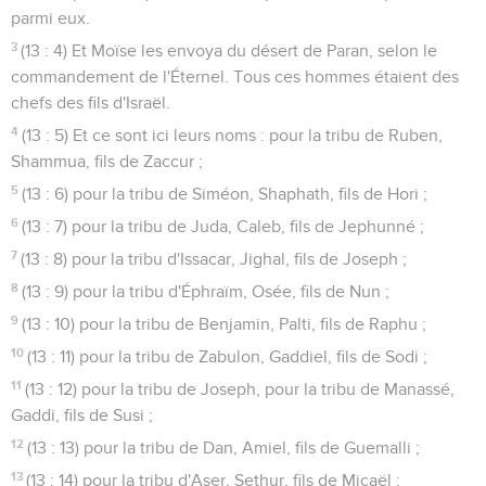
parmi eux.
3
(13 : 4) Et Moïse les envoya du désert de Paran, selon le
commandement de l'Éternel. Tous ces hommes étaient des
chefs des fils d'Israël.
4
(13 : 5) Et ce sont ici leurs noms : pour la tribu de Ruben,
Shammua, fils de Zaccur ;
5
(13 : 6) pour la tribu de Siméon, Shaphath, fils de Hori ;
6
(13 : 7) pour la tribu de Juda, Caleb, fils de Jephunné ;
7
(13 : 8) pour la tribu d'Issacar, Jighal, fils de Joseph ;
8
(13 : 9) pour la tribu d'Éphraïm, Osée, fils de Nun ;
9
(13 : 10) pour la tribu de Benjamin, Palti, fils de Raphu ;
10
(13 : 11) pour la tribu de Zabulon, Gaddiel, fils de Sodi ;
11
(13 : 12) pour la tribu de Joseph, pour la tribu de Manassé,
Gaddi, fils de Susi ;
12
(13 : 13) pour la tribu de Dan, Amiel, fils de Guemalli ;
13
(13 : 14) pour la tribu d'Aser, Sethur, fils de Micaël ;