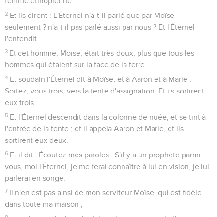
femme éthiopienne.
2
Et ils dirent : L'Éternel n'a-t-il parlé que par Moïse
seulement ? n'a-t-il pas parlé aussi par nous ? Et l'Éternel
l'entendit.
3
Et cet homme, Moïse, était très-doux, plus que tous les
hommes qui étaient sur la face de la terre.
4
Et soudain l'Éternel dit à Moïse, et à Aaron et à Marie :
Sortez, vous trois, vers la tente d'assignation. Et ils sortirent
eux trois.
5
Et l'Éternel descendit dans la colonne de nuée, et se tint à
l'entrée de la tente ; et il appela Aaron et Marie, et ils
sortirent eux deux.
6
Et il dit : Écoutez mes paroles : S'il y a un prophète parmi
vous, moi l'Éternel, je me ferai connaître à lui en vision, je lui
parlerai en songe.
7
Il n'en est pas ainsi de mon serviteur Moïse, qui est fidèle
dans toute ma maison ;
8