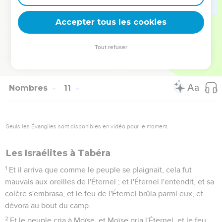
partaient de leur campement.
35
Et il arrivait qu'au départ de l'arche, Moïse disait : Lève-toi,
Accepter tous les cookies
Éternel ! et que tes ennemis soient dispersés, et que ceux
qui te haïssent s'enfuient devant toi !
Tout refuser
36
Et quand elle se reposait, il disait : Reviens, Éternel, aux
dix mille milliers d'Israël !
Nombres
11
Seuls les Évangiles sont disponibles en vidéo pour le moment.
Les Israélites à Tabéra
1
Et il arriva que comme le peuple se plaignait, cela fut
mauvais aux oreilles de l'Éternel ; et l'Éternel l'entendit, et sa
colère s'embrasa, et le feu de l'Éternel brûla parmi eux, et
dévora au bout du camp.
2
Et le peuple cria à Moïse, et Moïse pria l'Éternel, et le feu