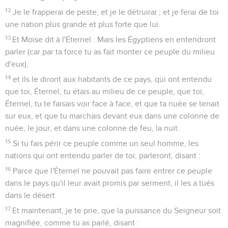
12
Je le frapperai de peste, et je le détruirai ; et je ferai de toi
une nation plus grande et plus forte que lui.
13
Et Moïse dit à l'Éternel : Mais les Égyptiens en entendront
parler (car par ta force tu as fait monter ce peuple du milieu
d'eux),
14
et ils le diront aux habitants de ce pays, qui ont entendu
que toi, Éternel, tu étais au milieu de ce peuple, que toi,
Éternel, tu te faisais voir face à face, et que ta nuée se tenait
sur eux, et que tu marchais devant eux dans une colonne de
nuée, le jour, et dans une colonne de feu, la nuit.
15
Si tu fais périr ce peuple comme un seul homme, les
nations qui ont entendu parler de toi, parleront, disant :
16
Parce que l'Éternel ne pouvait pas faire entrer ce peuple
dans le pays qu'il leur avait promis par serment, il les a tués
dans le désert.
17
Et maintenant, je te prie, que la puissance du Seigneur soit
magnifiée, comme tu as parlé, disant :