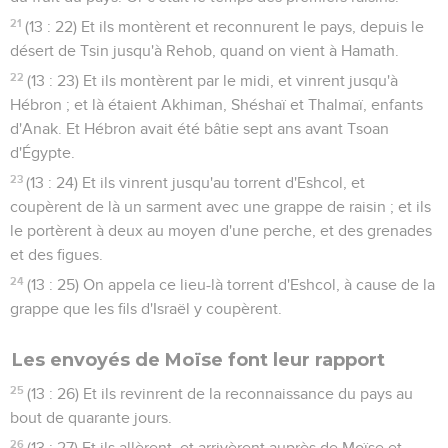
21
(13 : 22) Et ils montèrent et reconnurent le pays, depuis le
désert de Tsin jusqu'à Rehob, quand on vient à Hamath.
22
(13 : 23) Et ils montèrent par le midi, et vinrent jusqu'à
Hébron ; et là étaient Akhiman, Shéshaï et Thalmaï, enfants
d'Anak. Et Hébron avait été bâtie sept ans avant Tsoan
d'Égypte.
23
(13 : 24) Et ils vinrent jusqu'au torrent d'Eshcol, et
coupèrent de là un sarment avec une grappe de raisin ; et ils
le portèrent à deux au moyen d'une perche, et des grenades
et des figues.
24
(13 : 25) On appela ce lieu-là torrent d'Eshcol, à cause de la
grappe que les fils d'Israël y coupèrent.
Les envoyés de Moïse font leur rapport
25
(13 : 26) Et ils revinrent de la reconnaissance du pays au
bout de quarante jours.
26
(13 : 27) Et ils allèrent, et arrivèrent auprès de Moïse et