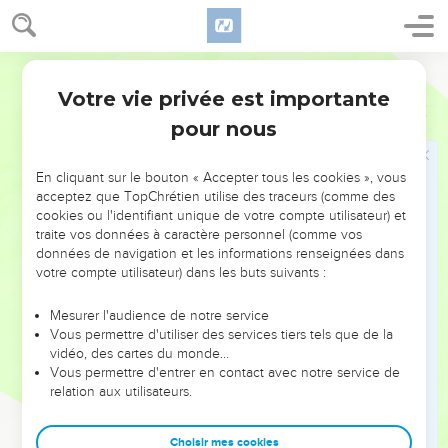
Moïse cherche un guide pour le voyage
29
Moïse dit à Hobab, fils de Rehuel, Madianite, beau-père de
Moïse : Nous partons pour le lieu dont l'Éternel a dit : Je vous
Darby
le donnerai. Viens avec nous, et nous te ferons du bien ; car
Votre vie privée est importante
Nombres
10
l'Éternel a dit du bien à l'égard d'Israël.
pour nous
30
Et il lui dit : Je n'irai pas ; mais je m'en irai dans mon pays,
et vers ma parenté.
En cliquant sur le bouton « Accepter tous les cookies », vous
31
Et Moïse dit : Je te prie, ne nous laisse pas, parce que tu
acceptez que TopChrétien utilise des traceurs (comme des
cookies ou l'identifiant unique de votre compte utilisateur) et
connais les lieux où nous aurons à camper dans le désert ; et
traite vos données à caractère personnel (comme vos
tu nous serviras d'yeux.
données de navigation et les informations renseignées dans
32
Et il arrivera, si tu viens avec nous, que le bien que
votre compte utilisateur) dans les buts suivants :
l'Éternel veut nous faire nous te le ferons.
Mesurer l'audience de notre service
33
Et ils partirent de la montagne de l'Éternel, le chemin de
Vous permettre d'utiliser des services tiers tels que de la
trois jours ; et l'arche de l'alliance de l'Éternel alla devant
vidéo, des cartes du monde…
Vous permettre d'entrer en contact avec notre service de
eux, le chemin de trois jours, pour leur chercher un lieu de
relation aux utilisateurs.
repos.
34
Et la nuée de l'Éternel était sur eux de jour, quand ils
Choisir mes cookies