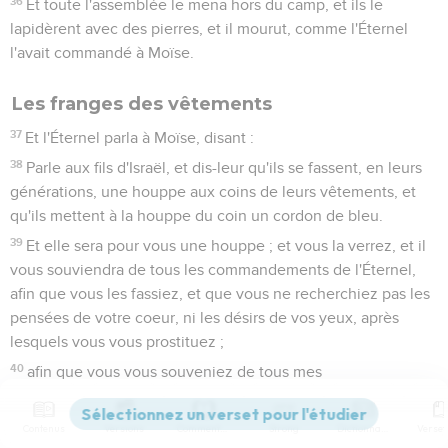
36
Et toute l'assemblée le mena hors du camp, et ils le
lapidèrent avec des pierres, et il mourut, comme l'Éternel
l'avait commandé à Moïse.
Les franges des vêtements
37
Et l'Éternel parla à Moïse, disant :
38
Parle aux fils d'Israël, et dis-leur qu'ils se fassent, en leurs
générations, une houppe aux coins de leurs vêtements, et
qu'ils mettent à la houppe du coin un cordon de bleu.
39
Et elle sera pour vous une houppe ; et vous la verrez, et il
vous souviendra de tous les commandements de l'Éternel,
afin que vous les fassiez, et que vous ne recherchiez pas les
pensées de votre coeur, ni les désirs de vos yeux, après
lesquels vous vous prostituez ;
40
afin que vous vous souveniez de tous mes
commandements, et que vous les fassiez, et que vous soyez
saints, consacrés à votre Dieu.
Contenus
Versions
Commentaires
Strong
Dictionnaire
41