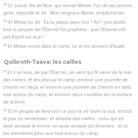
28
Et Josué, fils de Nun, qui servait Moïse, l'un de ses jeunes
gens, répondit et dit : Mon seigneur Moïse, empêche-les.
29
Et Moïse lui dit : Es-tu jaloux pour moi ? Ah ! que plutôt
tout le peuple de l'Éternel fût prophète ; que l'Éternel mît
son Esprit sur eux !
30
Et Moïse revint dans le camp, lui et les anciens d'Israël.
Quibroth-Taava: les cailles
31
Et il se leva, de par l'Éternel, un vent qui fit venir de la mer
des cailles, et les jeta sur le camp, environ une journée de
chemin en deçà, et environ une journée de chemin en delà,
tout autour du camp, et environ deux coudées sur la surface
de la terre.
32
Et le peuple se leva tout ce jour-là, et toute la nuit, et tout
le jour du lendemain, et amassa des cailles : celui qui en
avait amassé le moins, en avait amassé dix khomers ; et ils
les étendirent pour eux tout autour du camp.