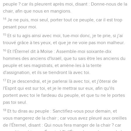
peuple ? car ils pleurent après moi, disant : Donne-nous de la
chair, afin que nous en mangions.
14
Je ne puis, moi seul, porter tout ce peuple, car il est trop
pesant pour moi.
15
Et si tu agis ainsi avec moi, tue-moi donc, je te prie, si j'ai
trouvé grâce à tes yeux, et que je ne voie pas mon malheur.
16
Et l'Éternel dit à Moïse : Assemble-moi soixante-dix
hommes des anciens d'Israël, que tu sais être les anciens du
peuple et ses magistrats, et amène-les à la tente
d'assignation, et ils se tiendront là avec toi.
17
Et je descendrai, et je parlerai là avec toi, et j'ôterai de
l'Esprit qui est sur toi, et je le mettrai sur eux, afin qu'ils
portent avec toi le fardeau du peuple, et que tu ne le portes
pas toi seul.
18
Et tu diras au peuple : Sanctifiez-vous pour demain, et
vous mangerez de la chair ; car vous avez pleuré aux oreilles
de l'Éternel, disant : Qui nous fera manger de la chair ? car