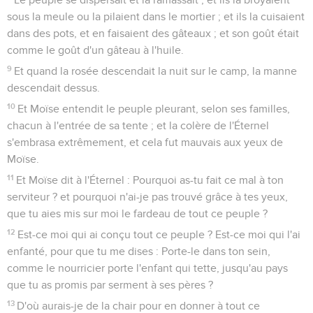
sous la meule ou la pilaient dans le mortier ; et ils la cuisaient
dans des pots, et en faisaient des gâteaux ; et son goût était
comme le goût d'un gâteau à l'huile.
9
Et quand la rosée descendait la nuit sur le camp, la manne
descendait dessus.
10
Et Moïse entendit le peuple pleurant, selon ses familles,
chacun à l'entrée de sa tente ; et la colère de l'Éternel
s'embrasa extrêmement, et cela fut mauvais aux yeux de
Moïse.
11
Et Moïse dit à l'Éternel : Pourquoi as-tu fait ce mal à ton
serviteur ? et pourquoi n'ai-je pas trouvé grâce à tes yeux,
que tu aies mis sur moi le fardeau de tout ce peuple ?
12
Est-ce moi qui ai conçu tout ce peuple ? Est-ce moi qui l'ai
enfanté, pour que tu me dises : Porte-le dans ton sein,
comme le nourricier porte l'enfant qui tette, jusqu'au pays
que tu as promis par serment à ses pères ?
13
D'où aurais-je de la chair pour en donner à tout ce