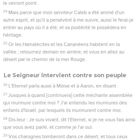
le verront point.
24
Mais parce que mon serviteur Caleb a été animé d'un
autre esprit, et qu'il a persévéré à me suivre, aussi le ferai-je
entrer au pays où il a été, et sa postérité le possédera en
héritage.
25
Or les Hamalécites et les Cananéens habitent en la
vallée ; retournez demain en arrière, et vous en allez au
désert par le chemin de la mer Rouge.
Le Seigneur intervient contre son peuple
26
L'Eternel parla aussi à Moïse et à Aaron, en disant :
27
Jusques à quand [continuera] cette méchante assemblée
qui murmure contre moi ? J'ai entendu les murmures des
enfants d'Israël, par lesquels ils murmurent contre moi.
28
Dis-leur : Je suis vivant, dit l'Eternel, si je ne vous fais ainsi
que vous avez parlé, et comme je l'ai ouï.
29
Vos charognes tomberont dans ce désert, et tous ceux