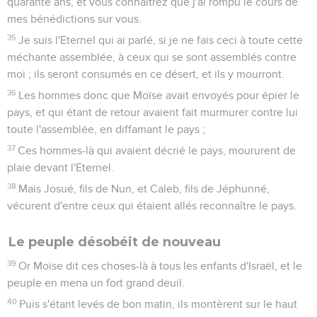
quarante ans, et vous connaîtrez que j'ai rompu le cours de
mes bénédictions sur vous.
35
Je suis l'Eternel qui ai parlé, si je ne fais ceci à toute cette
méchante assemblée, à ceux qui se sont assemblés contre
moi ; ils seront consumés en ce désert, et ils y mourront.
36
Les hommes donc que Moïse avait envoyés pour épier le
pays, et qui étant de retour avaient fait murmurer contre lui
toute l'assemblée, en diffamant le pays ;
37
Ces hommes-là qui avaient décrié le pays, moururent de
plaie devant l'Eternel.
38
Mais Josué, fils de Nun, et Caleb, fils de Jéphunné,
vécurent d'entre ceux qui étaient allés reconnaître le pays.
Le peuple désobéit de nouveau
39
Or Moïse dit ces choses-là à tous les enfants d'Israël, et le
peuple en mena un fort grand deuil.
40
Puis s'étant levés de bon matin, ils montèrent sur le haut