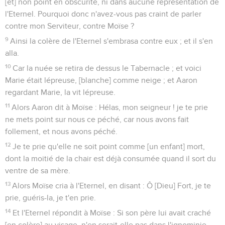
[et] non point en obscurité, ni dans aucune représentation de
l'Eternel. Pourquoi donc n'avez-vous pas craint de parler
contre mon Serviteur, contre Moïse ?
9
Ainsi la colère de l'Eternel s'embrasa contre eux ; et il s'en
alla.
10
Car la nuée se retira de dessus le Tabernacle ; et voici
Marie était lépreuse, [blanche] comme neige ; et Aaron
regardant Marie, la vit lépreuse.
11
Alors Aaron dit à Moïse : Hélas, mon seigneur ! je te prie
ne mets point sur nous ce péché, car nous avons fait
follement, et nous avons péché.
12
Je te prie qu'elle ne soit point comme [un enfant] mort,
dont la moitié de la chair est déjà consumée quand il sort du
ventre de sa mère.
13
Alors Moïse cria à l'Eternel, en disant : Ô [Dieu] Fort, je te
prie, guéris-la, je t'en prie.
14
Et l'Eternel répondit à Moïse : Si son père lui avait craché
[en colère] au visage, n'en serait-elle pas dans l'ignominie