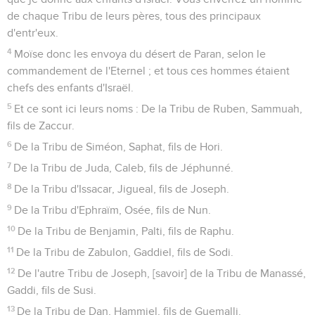
de chaque Tribu de leurs pères, tous des principaux
d'entr'eux.
4
Moïse donc les envoya du désert de Paran, selon le
commandement de l'Eternel ; et tous ces hommes étaient
chefs des enfants d'Israël.
5
Et ce sont ici leurs noms : De la Tribu de Ruben, Sammuah,
fils de Zaccur.
6
De la Tribu de Siméon, Saphat, fils de Hori.
7
De la Tribu de Juda, Caleb, fils de Jéphunné.
8
De la Tribu d'Issacar, Jigueal, fils de Joseph.
9
De la Tribu d'Ephraïm, Osée, fils de Nun.
10
De la Tribu de Benjamin, Palti, fils de Raphu.
11
De la Tribu de Zabulon, Gaddiel, fils de Sodi.
12
De l'autre Tribu de Joseph, [savoir] de la Tribu de Manassé,
Gaddi, fils de Susi.
13
De la Tribu de Dan, Hammiel, fils de Guemalli.