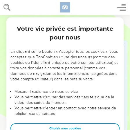
29
Or Moïse dit à Hobab, fils de Réhuel Madianite, son beau-
père : Nous allons au lieu duquel l'Eternel a dit, je vous le
donnerai. Viens avec nous, et nous te ferons du bien ; car
Martin
l'Eternel a promis de faire du bien à Israël.
Votre vie privée est importante
Nombres
10
30
Et Hobab lui répondit : Je n'y irai point, mais je m'en irai en
pour nous
mon pays, et vers ma parenté.
31
Et Moïse lui dit : Je te prie, ne nous quitte point ; car tu
En cliquant sur le bouton « Accepter tous les cookies », vous
nous serviras de guide, parce que tu connais les lieux où
acceptez que TopChrétien utilise des traceurs (comme des
cookies ou l'identifiant unique de votre compte utilisateur) et
nous aurons à camper dans le désert.
traite vos données à caractère personnel (comme vos
32
Et il arrivera que quand tu seras venu avec nous, et que le
données de navigation et les informations renseignées dans
bien que l'Eternel nous doit faire sera arrivé, nous te ferons
votre compte utilisateur) dans les buts suivants :
aussi du bien.
Mesurer l'audience de notre service
33
Ainsi ils partirent de la montagne de l'Eternel, [et ils
Vous permettre d'utiliser des services tiers tels que de la
marchèrent] le chemin de trois jours ; et l'Arche de l'alliance
vidéo, des cartes du monde…
Vous permettre d'entrer en contact avec notre service de
de l'Eternel alla devant eux pendant le chemin de trois jours
relation aux utilisateurs.
pour chercher un lieu où ils se reposassent.
34
Et la nuée de l'Eternel était sur eux le jour, quand ils
Choisir mes cookies