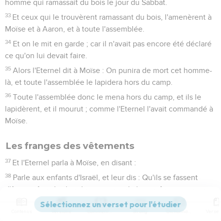
homme qui ramassait du bois le jour du Sabbat.
33
Et ceux qui le trouvèrent ramassant du bois, l'amenèrent à
Moïse et à Aaron, et à toute l'assemblée.
34
Et on le mit en garde ; car il n'avait pas encore été déclaré
ce qu'on lui devait faire.
35
Alors l'Eternel dit à Moïse : On punira de mort cet homme-
là, et toute l'assemblée le lapidera hors du camp.
36
Toute l'assemblée donc le mena hors du camp, et ils le
lapidèrent, et il mourut ; comme l'Eternel l'avait commandé à
Moïse.
Les franges des vêtements
37
Et l'Eternel parla à Moïse, en disant :
38
Parle aux enfants d'Israël, et leur dis : Qu'ils se fassent
d'âge en âge des bandes aux pans de leurs vêtements, et
qu'ils mettent sur les bandes des pans [de leurs vêtements]
Contenus
Versions
Commentaires
Strong
Dictionnaire
un cordon de couleur de pourpre.