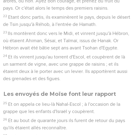
arbres, ou non. Ayez bon courage, et prenez du fruit du
pays. Or c'était alors le temps des premiers raisins.
22
Etant donc partis, ils examinèrent le pays, depuis le désert
de Tsin jusqu'à Réhob, à l'entrée de Hamath.
23
Ils montèrent donc vers le Midi, et vinrent jusqu'à Hébron,
où étaient Ahiman, Sésaï, et Talmaï, issus de Hanak. Or
Hébron avait été bâtie sept ans avant Tsohan d'Egypte.
24
Et ils vinrent jusqu'au torrent d'Escol, et coupèrent de là
un sarment de vigne, avec une grappe de raisins ; et ils
étaient deux à le porter avec un levier. Ils apportèrent aussi
des grenades et des figues.
Les envoyés de Moïse font leur rapport
25
Et on appela ce lieu-là Nahal-Escol ; à l'occasion de la
grappe que les enfants d'Israël y coupèrent.
26
Et au bout de quarante jours ils furent de retour du pays
qu'ils étaient allés reconnaître.