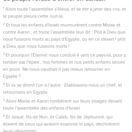
1
Alors toute l'assemblée s'éleva, et se mit à jeter des cris, et
le peuple pleura cette nuit-là.
2
Et tous les enfants d'Israël murmurèrent contre Moïse et
contre Aaron ; et toute l'assemblée leur dit : Plût à Dieu que
nous fussions morts au pays d'Egypte, ou en ce désert ! plût
à Dieu que nous fussions morts !
3
Et pourquoi l'Eternel nous conduit-il vers ce pays-là, pour y
tomber par l'épée ; nos femmes et nos petits enfants seront
en proie. Ne nous vaudrait-il pas mieux retourner en
Egypte ?
4
Et ils se dirent l'un à l'autre : Etablissons-nous un chef, et
retournons en Egypte.
5
Alors Moïse et Aaron tombèrent sur leurs visages devant
toute l'assemblée des enfants d'Israël.
6
Et Josué, fils de Nun, et Caleb, fils de Jéphunné, qui
étaient de ceux qui avaient examiné le pays, déchirèrent
leurs vêtements ;