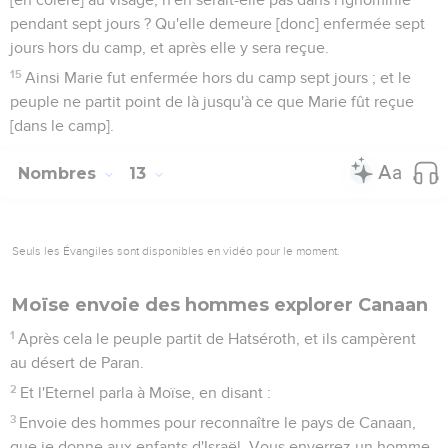
pendant sept jours ? Qu'elle demeure [donc] enfermée sept
jours hors du camp, et après elle y sera reçue.
15
Ainsi Marie fut enfermée hors du camp sept jours ; et le
peuple ne partit point de là jusqu'à ce que Marie fût reçue
[dans le camp].
Nombres
13
Seuls les Évangiles sont disponibles en vidéo pour le moment.
Moïse envoie des hommes explorer Canaan
1
Après cela le peuple partit de Hatséroth, et ils campèrent
au désert de Paran.
2
Et l'Eternel parla à Moïse, en disant :
3
Envoie des hommes pour reconnaître le pays de Canaan,
que je donne aux enfants d'Israël. Vous enverrez un homme