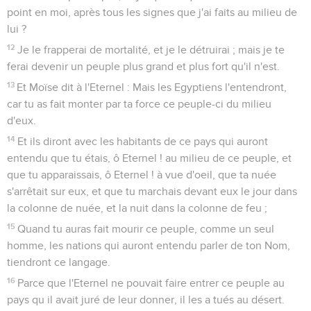
point en moi, après tous les signes que j'ai faits au milieu de
lui ?
12
Je le frapperai de mortalité, et je le détruirai ; mais je te
ferai devenir un peuple plus grand et plus fort qu'il n'est.
13
Et Moïse dit à l'Eternel : Mais les Egyptiens l'entendront,
car tu as fait monter par ta force ce peuple-ci du milieu
d'eux.
14
Et ils diront avec les habitants de ce pays qui auront
entendu que tu étais, ô Eternel ! au milieu de ce peuple, et
que tu apparaissais, ô Eternel ! à vue d'oeil, que ta nuée
s'arrêtait sur eux, et que tu marchais devant eux le jour dans
la colonne de nuée, et la nuit dans la colonne de feu ;
15
Quand tu auras fait mourir ce peuple, comme un seul
homme, les nations qui auront entendu parler de ton Nom,
tiendront ce langage.
16
Parce que l'Eternel ne pouvait faire entrer ce peuple au
pays qu il avait juré de leur donner, il les a tués au désert.