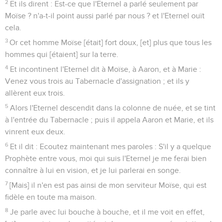
2
Et ils dirent : Est-ce que l'Eternel a parlé seulement par
Moïse ? n'a-t-il point aussi parlé par nous ? et l'Eternel ouït
cela.
3
Or cet homme Moïse [était] fort doux, [et] plus que tous les
hommes qui [étaient] sur la terre.
4
Et incontinent l'Eternel dit à Moïse, à Aaron, et à Marie :
Venez vous trois au Tabernacle d'assignation ; et ils y
allèrent eux trois.
5
Alors l'Eternel descendit dans la colonne de nuée, et se tint
à l'entrée du Tabernacle ; puis il appela Aaron et Marie, et ils
vinrent eux deux.
6
Et il dit : Ecoutez maintenant mes paroles : S'il y a quelque
Prophète entre vous, moi qui suis l'Eternel je me ferai bien
connaître à lui en vision, et je lui parlerai en songe.
7
[Mais] il n'en est pas ainsi de mon serviteur Moïse, qui est
fidèle en toute ma maison.
8
Je parle avec lui bouche à bouche, et il me voit en effet,