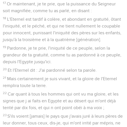
17
Or maintenant, je te prie, que la puissance du Seigneur
soit magnifiée, comme tu as parlé, en disant :
18
L'Eternel est tardif à colère, et abondant en gratuité, ôtant
l'iniquité, et le péché, et qui ne tient nullement le coupable
pour innocent, punissant l'iniquité des pères sur les enfants,
jusqu'à la troisième et à la quatrième [génération].
19
Pardonne, je te prie, l'iniquité de ce peuple, selon la
grandeur de ta gratuité, comme tu as pardonné à ce peuple,
depuis l'Egypte jusqu'ici.
20
Et l'Eternel dit : J'ai pardonné selon ta parole.
21
Mais certainement je suis vivant, et la gloire de l'Eternel
remplira toute la terre.
22
Car quant à tous les hommes qui ont vu ma gloire, et les
signes que j ai faits en Egypte et au désert qui m'ont déjà
tenté par dix fois, et qui n ont point obéi à ma voix ;
23
S'ils voient [jamais] le pays que j'avais juré à leurs pères de
leur donner, tous ceux, dis-je, qui m'ont irrité par mépris, ne