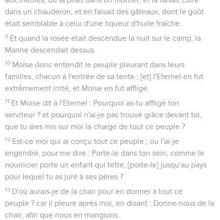
dans un chauderon, et en faisait des gâteaux, dont le goût
était semblable à celui d'une liqueur d'huile fraîche.
9
Et quand la rosée était descendue la nuit sur le camp, la
Manne descendait dessus.
10
Moïse donc entendit le peuple pleurant dans leurs
familles, chacun à l'entrée de sa tente ; [et] l'Eternel en fut
extrêmement irrité, et Moïse en fut affligé.
11
Et Moïse dit à l'Eternel : Pourquoi as-tu affligé ton
serviteur ? et pourquoi n'ai-je pas trouvé grâce devant toi,
que tu aies mis sur moi la charge de tout ce peuple ?
12
Est-ce moi qui ai conçu tout ce peuple ; ou l'ai-je
engendré, pour me dire : Porte-le dans ton sein, comme le
nourricier porte un enfant qui tette, [porte-le] jusqu'au pays
pour lequel tu as juré à ses pères ?
13
D'où aurais-je de la chair pour en donner à tout ce
peuple ? car il pleure après moi, en disant : Donne-nous de la
chair, afin que nous en mangions.