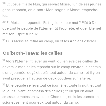
28
Et Josué, fils de Nun, qui servait Moïse, l'un de ses jeunes
gens, répondit, en disant : Mon seigneur Moïse, empêche-
les.
29
Et Moïse lui répondit : Es-tu jaloux pour moi ? Plût à Dieu
que tout le peuple de l'Eternel fût Prophète, et que l'Eternel
mît son Esprit sur eux !
30
Puis Moïse se retira au camp, lui et les Anciens d'Israël.
Quibroth-Taava: les cailles
31
Alors l'Eternel fit lever un vent, qui enleva des cailles de
devers la mer, et les répandit sur le camp environ le chemin
d'une journée, deçà et delà, tout autour du camp ; et il y en
avait presque la hauteur de deux coudées sur la terre.
32
Et le peuple se leva tout ce jour-là, et toute la nuit, et tout
le jour suivant, et amassa des cailles ; celui qui en avait
amassé le moins en avait dix Chomers ; et ils les étendirent
soigneusement pour eux tout autour du camp.