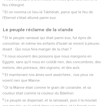
feu s'éteignit.
3
Et on nomma ce lieu-là Tabhérah, parce que le feu de
l'Eternel s'était allumé parmi eux.
Le peuple réclame de la viande
4
Et le peuple ramassé qui était parmi eux, fut épris de
convoitise, et même les enfants d'Israël se mirent à pleurer,
disant : Qui nous fera manger de la chair ?
5
Il nous souvient des poissons que nous mangions en
Egypte, sans qu'il nous en coûtât rien, des concombres, des
melons, des poireaux, des oignons, et des aulx.
6
Et maintenant nos âmes sont asséchées ; nos yeux ne
voient rien que Manne.
7
Or la Manne était comme le grain de coriandre, et sa
couleur était comme la couleur du Bdellion.
8
Le peuple se dispersait, et la ramassait, puis il la moulait
aux meules, ou la pilait dans un mortier, et la faisait cuire