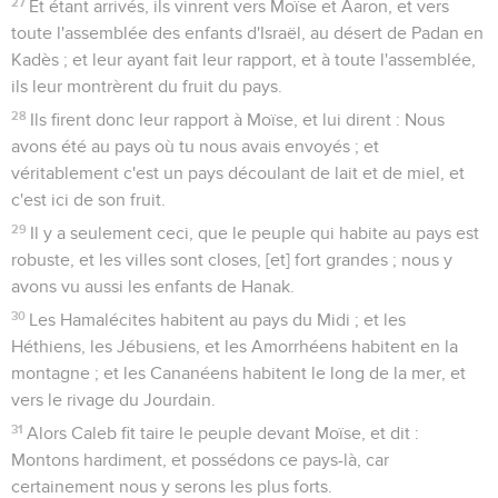
27
Et étant arrivés, ils vinrent vers Moïse et Aaron, et vers
toute l'assemblée des enfants d'Israël, au désert de Padan en
Kadès ; et leur ayant fait leur rapport, et à toute l'assemblée,
ils leur montrèrent du fruit du pays.
28
Ils firent donc leur rapport à Moïse, et lui dirent : Nous
avons été au pays où tu nous avais envoyés ; et
véritablement c'est un pays découlant de lait et de miel, et
c'est ici de son fruit.
29
Il y a seulement ceci, que le peuple qui habite au pays est
robuste, et les villes sont closes, [et] fort grandes ; nous y
avons vu aussi les enfants de Hanak.
30
Les Hamalécites habitent au pays du Midi ; et les
Héthiens, les Jébusiens, et les Amorrhéens habitent en la
montagne ; et les Cananéens habitent le long de la mer, et
vers le rivage du Jourdain.
31
Alors Caleb fit taire le peuple devant Moïse, et dit :
Montons hardiment, et possédons ce pays-là, car
certainement nous y serons les plus forts.