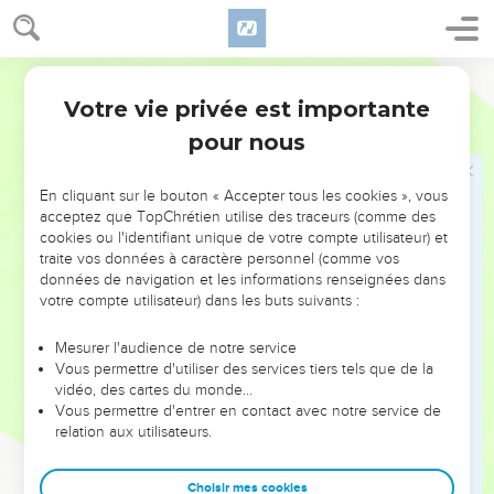
38
Josué, fils de Nun, et Caleb, fils de Jephunné, furent les
seuls à rester en vie parmi les hommes partis explorer le
pays.
Segond 21
Votre vie privée est importante
Nombres
14
Le peuple désobéit de nouveau
pour nous
39
Moïse rapporta ces paroles à tous les Israélites et le
peuple mena grand deuil.
En cliquant sur le bouton « Accepter tous les cookies », vous
40
Ils se levèrent de bon matin et montèrent au sommet de la
acceptez que TopChrétien utilise des traceurs (comme des
cookies ou l'identifiant unique de votre compte utilisateur) et
montagne en disant : « Nous voici ! Nous monterons à
traite vos données à caractère personnel (comme vos
l’endroit dont l'Eternel a parlé. En effet, nous avons péché. »
données de navigation et les informations renseignées dans
41
Moïse dit : « Pourquoi enfreignez-vous l'ordre de l'Eternel ?
votre compte utilisateur) dans les buts suivants :
Cela ne réussira pas.
Mesurer l'audience de notre service
42
Ne montez pas, car l'Eternel n'est pas au milieu de vous.
Vous permettre d'utiliser des services tiers tels que de la
Ne vous faites pas battre par vos ennemis.
vidéo, des cartes du monde…
Vous permettre d'entrer en contact avec notre service de
43
En effet, les Amalécites et les Cananéens sont là devant
relation aux utilisateurs.
vous et vous tomberez par l'épée. Puisque vous vous êtes
détournés de lui, l'Eternel ne sera pas avec vous. »
Choisir mes cookies