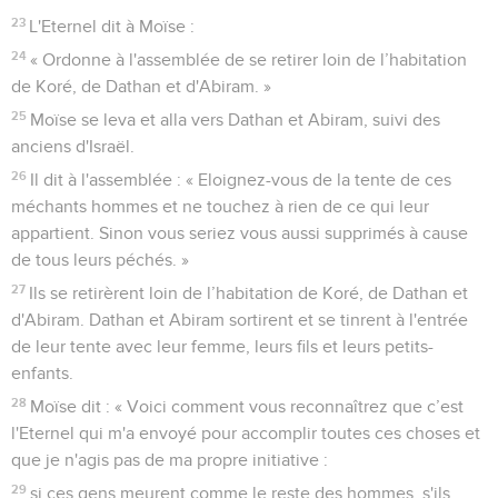
23
L'Eternel dit à Moïse :
24
« Ordonne à l'assemblée de se retirer loin de l’habitation
de Koré, de Dathan et d'Abiram. »
25
Moïse se leva et alla vers Dathan et Abiram, suivi des
anciens d'Israël.
26
Il dit à l'assemblée : « Eloignez-vous de la tente de ces
méchants hommes et ne touchez à rien de ce qui leur
appartient. Sinon vous seriez vous aussi supprimés à cause
de tous leurs péchés. »
27
Ils se retirèrent loin de l’habitation de Koré, de Dathan et
d'Abiram. Dathan et Abiram sortirent et se tinrent à l'entrée
de leur tente avec leur femme, leurs fils et leurs petits-
enfants.
28
Moïse dit : « Voici comment vous reconnaîtrez que c’est
l'Eternel qui m'a envoyé pour accomplir toutes ces choses et
que je n'agis pas de ma propre initiative :
29
si ces gens meurent comme le reste des hommes, s'ils