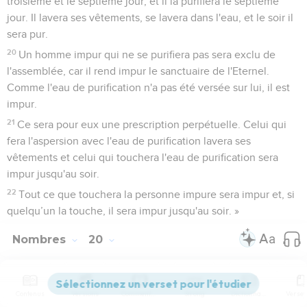
troisième et le septième jour, et il la purifiera le septième
jour. Il lavera ses vêtements, se lavera dans l'eau, et le soir il
sera pur.
20
Un homme impur qui ne se purifiera pas sera exclu de
l'assemblée, car il rend impur le sanctuaire de l'Eternel.
Comme l'eau de purification n'a pas été versée sur lui, il est
impur.
21
Ce sera pour eux une prescription perpétuelle. Celui qui
fera l'aspersion avec l'eau de purification lavera ses
vêtements et celui qui touchera l'eau de purification sera
impur jusqu'au soir.
22
Tout ce que touchera la personne impure sera impur et, si
quelqu’un la touche, il sera impur jusqu'au soir. »
Nombres
20
Seuls les Évangiles sont disponibles en vidéo pour le moment.
Contenus
Versions
Commentaires
Strong
Dictionnaire