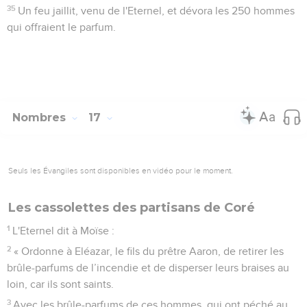
35
Un feu jaillit, venu de l'Eternel, et dévora les 250 hommes
qui offraient le parfum.
Nombres
17
Seuls les Évangiles sont disponibles en vidéo pour le moment.
Les cassolettes des partisans de Coré
1
L'Eternel dit à Moïse :
2
« Ordonne à Eléazar, le fils du prêtre Aaron, de retirer les
brûle-parfums de l’incendie et de disperser leurs braises au
loin, car ils sont saints.
3
Avec les brûle-parfums de ces hommes, qui ont péché au