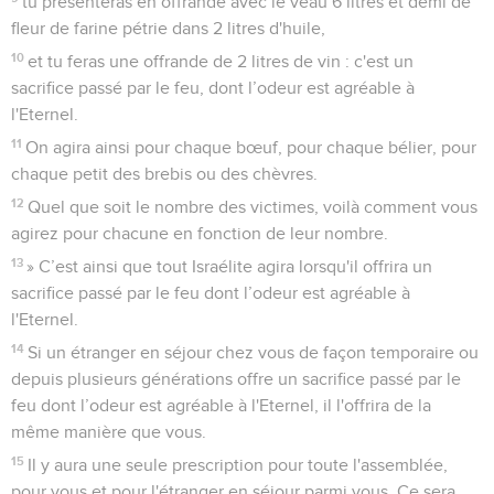
tu présenteras en offrande avec le veau 6 litres et demi de
fleur de farine pétrie dans 2 litres d'huile,
10
et tu feras une offrande de 2 litres de vin : c'est un
sacrifice passé par le feu, dont l’odeur est agréable à
l'Eternel.
11
On agira ainsi pour chaque bœuf, pour chaque bélier, pour
chaque petit des brebis ou des chèvres.
12
Quel que soit le nombre des victimes, voilà comment vous
agirez pour chacune en fonction de leur nombre.
13
» C’est ainsi que tout Israélite agira lorsqu'il offrira un
sacrifice passé par le feu dont l’odeur est agréable à
l'Eternel.
14
Si un étranger en séjour chez vous de façon temporaire ou
depuis plusieurs générations offre un sacrifice passé par le
feu dont l’odeur est agréable à l'Eternel, il l'offrira de la
même manière que vous.
15
Il y aura une seule prescription pour toute l'assemblée,
pour vous et pour l'étranger en séjour parmi vous. Ce sera