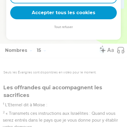
44
Ils s'obstinèrent à monter au sommet de la montagne,
tandis que l'arche de l'alliance et Moïse ne quittaient pas le
Accepter tous les cookies
camp.
45
Alors les Amalécites et les Cananéens qui habitaient cette
Tout refuser
montagne descendirent ; ils les battirent et les taillèrent en
pièces jusqu'à Horma.
Nombres
15
Seuls les Évangiles sont disponibles en vidéo pour le moment.
Les offrandes qui accompagnent les
sacrifices
1
L'Eternel dit à Moïse :
2
« Transmets ces instructions aux Israélites : Quand vous
serez entrés dans le pays que je vous donne pour y établir
votre demeure