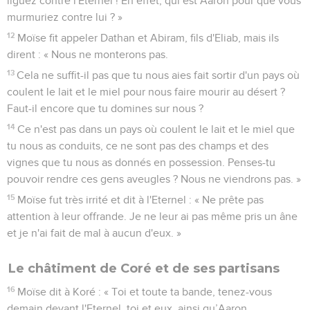
liguez contre l'Eternel ! En effet, qui est Aaron pour que vous
murmuriez contre lui ? »
12
Moïse fit appeler Dathan et Abiram, fils d'Eliab, mais ils
dirent : « Nous ne monterons pas.
13
Cela ne suffit-il pas que tu nous aies fait sortir d'un pays où
coulent le lait et le miel pour nous faire mourir au désert ?
Faut-il encore que tu domines sur nous ?
14
Ce n'est pas dans un pays où coulent le lait et le miel que
tu nous as conduits, ce ne sont pas des champs et des
vignes que tu nous as donnés en possession. Penses-tu
pouvoir rendre ces gens aveugles ? Nous ne viendrons pas. »
15
Moïse fut très irrité et dit à l'Eternel : « Ne prête pas
attention à leur offrande. Je ne leur ai pas même pris un âne
et je n'ai fait de mal à aucun d'eux. »
Le châtiment de Coré et de ses partisans
16
Moïse dit à Koré : « Toi et toute ta bande, tenez-vous
demain devant l'Eternel, toi et eux, ainsi qu’Aaron.