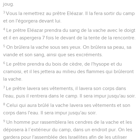
joug.
3
Vous la remettrez au prêtre Eléazar. Il la fera sortir du camp
et on l'égorgera devant lui.
4
Le prêtre Eléazar prendra du sang de la vache avec le doigt
et il en aspergera 7 fois le devant de la tente de la rencontre.
5
On brûlera la vache sous ses yeux. On brûlera sa peau, sa
viande et son sang, ainsi que ses excréments.
6
Le prêtre prendra du bois de cèdre, de l'hysope et du
cramoisi, et il les jettera au milieu des flammes qui brûleront
la vache.
7
Le prêtre lavera ses vêtements, il lavera son corps dans
l'eau, puis il rentrera dans le camp. Il sera impur jusqu'au soir.
8
Celui qui aura brûlé la vache lavera ses vêtements et son
corps dans l'eau. Il sera impur jusqu'au soir.
9
Un homme pur rassemblera les cendres de la vache et les
déposera à l’extérieur du camp, dans un endroit pur. On les
gardera pour l'assemblée des Israélites afin de les utiliser