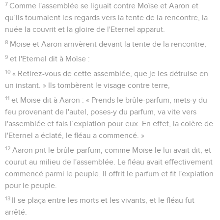
7
Comme l'assemblée se liguait contre Moïse et Aaron et
qu’ils tournaient les regards vers la tente de la rencontre, la
nuée la couvrit et la gloire de l'Eternel apparut.
8
Moïse et Aaron arrivèrent devant la tente de la rencontre,
9
et l'Eternel dit à Moïse :
10
« Retirez-vous de cette assemblée, que je les détruise en
un instant. » Ils tombèrent le visage contre terre,
11
et Moïse dit à Aaron : « Prends le brûle-parfum, mets-y du
feu provenant de l'autel, poses-y du parfum, va vite vers
l'assemblée et fais l’expiation pour eux. En effet, la colère de
l'Eternel a éclaté, le fléau a commencé. »
12
Aaron prit le brûle-parfum, comme Moïse le lui avait dit, et
courut au milieu de l'assemblée. Le fléau avait effectivement
commencé parmi le peuple. Il offrit le parfum et fit l'expiation
pour le peuple.
13
Il se plaça entre les morts et les vivants, et le fléau fut
arrêté.