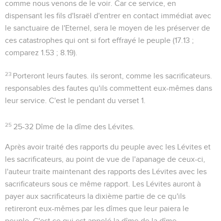
comme nous venons de le voir. Car ce service, en
dispensant les fils d'Israël d'entrer en contact immédiat avec
le sanctuaire de l'Eternel, sera le moyen de les préserver de
ces catastrophes qui ont si fort effrayé le peuple (
17.13
;
comparez
1.53 ; 8.19
).
23
Porteront leurs fautes
. ils seront, comme les sacrificateurs.
responsables des fautes qu'ils commettent eux-mêmes dans
leur service. C'est le pendant du verset 1.
25
25-32
Dîme de la dîme des Lévites.
Après avoir traité des rapports du peuple avec les Lévites et
les sacrificateurs, au point de vue de l'apanage de ceux-ci,
l'auteur traite maintenant des rapports des Lévites avec les
sacrificateurs sous ce même rapport. Les Lévites auront à
payer aux sacrificateurs la dixième partie de ce qu'ils
retireront eux-mêmes par les dîmes que leur paiera le
peuple. C'est ce qui est appelé la dîme de la dîme.