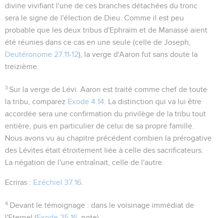
divine vivifiant l'une de ces branches détachées du tronc
sera le signe de l'élection de Dieu. Comme il est peu
probable que les deux tribus d'Ephraïm et de Manassé aient
été réunies dans ce cas en une seule (celle de Joseph,
Deutéronome 27.11-12
), la verge d'Aaron fut sans doute la
treizième.
3
Sur la verge de Lévi
. Aaron est traité comme chef de toute
la tribu, comparez
Exode 4.14
. La distinction qui va lui être
accordée sera une confirmation du privilège de la tribu tout
entière, puis en particulier de celui de sa propre famille.
Nous avons vu au chapitre précédent combien la prérogative
des Lévites était étroitement liée à celle des sacrificateurs.
La négation de l'une entraînait, celle de l'autre.
Ecriras
:
Ezéchiel 37.16
.
4
Devant le témoignage
: dans le voisinage immédiat de
l'Eternel (
Exode 25.16
, note).