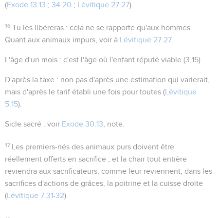
(
Exode 13.13
;
34.20
;
Lévitique 27.27
).
16
Tu les libéreras
: cela ne se rapporte qu'aux hommes.
Quant aux animaux impurs, voir à
Lévitique 27.27
.
L'âge d'un mois
: c'est l'âge où l'enfant réputé viable (
3.15
).
D'après la taxe
: non pas d'après une estimation qui varierait,
mais d'après le tarif établi une fois pour toutes (
Lévitique
5.15
).
Sicle sacré
: voir
Exode 30.13
, note.
17
Les premiers-nés des animaux purs doivent être
réellement offerts en sacrifice ; et la chair tout entière
reviendra aux sacrificateurs, comme leur reviennent, dans les
sacrifices d'actions de grâces, la poitrine et la cuisse droite
(
Lévitique 7.31-32
).