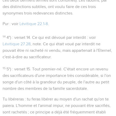
ces deux derniers termes sont combinés). Les rabbins, par
des distinctions subtiles, ont voulu faire de ces trois
synonymes trois redevances distinctes.
Pur
: voir
Lévitique 22.1-8
.
14
4°)
: verset 14.
Ce qui est dévoué par interdit
: voir
Lévitique 27.28
, note. Ce qui était voué par interdit ne
pouvait être ni racheté ni vendu, mais appartenait à l'Eternel,
c'est-à-dire au sacrificateur.
15
5°)
: verset 15.
Tout premier-né
. C'était encore un revenu
des sacrificateurs d'une importance très considérable, si l'on
songe d'un côté à la grandeur du peuple, de l'autre au petit
nombre des membres de la famille sacerdotale.
Tu libéreras
: tu feras libérer au moyen d'un rachat qu'on te
paiera. L'homme et l'animal impur, ne pouvant être sacrifiés,
sont rachetés ; ce principe a déjà été fréquemment établi