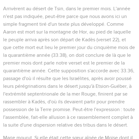
Arrivèrent au désert de Tsin, dans le premier mois
. L'année
n'est pas indiquée, peut-être parce que nous avons ici un
simple fragment tiré d'un texte plus développé. Comme
Aaron est mort sur la montagne de Hor, au pied de laquelle
le peuple arriva après son départ de Kadès (verset 22), et
que cette mort eut lieu le premier jour du cinquième mois de
la quarantième année (
33.38
), on doit conclure de là que le
premier mois dont parle notre verset est le premier de la
quarantième année. Cette supposition s'accorde avec
33.36
,
passage d'où il résulte que les Israélites, après avoir poussé
leurs pérégrinations dans le désert jusqu'à Etsion-Guéber, à
l'extrémité septentrionale de la mer Rouge, finirent par se
rassembler à Kadès, d'où ils devaient partir pour prendre
possession de la Terre promise. Peut-être l'expression : toute
l'assemblée, fait-elle allusion à ce rassemblement complet à
la suite d'une dispersion relative des tribus dans le désert.
Marie mourut
. Si elle était cette sœur aînée de Moïse dont il