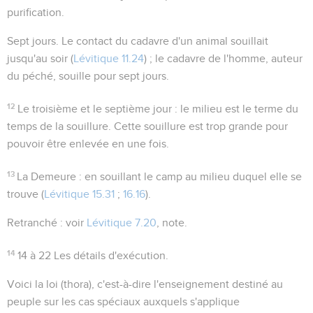
purification.
Sept jours
. Le contact du cadavre d'un animal souillait
jusqu'au soir (
Lévitique 11.24
) ; le cadavre de l'homme, auteur
du péché, souille pour sept jours.
12
Le troisième et le septième jour
: le milieu est le terme du
temps de la souillure. Cette souillure est trop grande pour
pouvoir être enlevée en une fois.
13
La Demeure
: en souillant le camp au milieu duquel elle se
trouve (
Lévitique 15.31
;
16.16
).
Retranché
: voir
Lévitique 7.20
, note.
14
14 à 22
Les détails d'exécution.
Voici la loi
(
thora
), c'est-à-dire l'enseignement destiné au
peuple sur les cas spéciaux auxquels s'applique