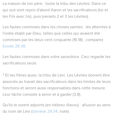
La maison de ton père
: toute la tribu des Lévites. Dans ce
qui suit sont repris d'abord Aaron et les sacrificateurs (
toi et
tes Fils avec toi
), puis (versets 2 et 3 les Lévites).
Les fautes commises dans les choses saintes
: les atteintes à
l'ordre établi par Dieu, telles que celles qui avaient été
commises par les deux cent cinquante (
16.18
) ; comparez
Exode 28.38
.
Les fautes commises dans votre sacerdoce
. Ceci regarde les
sacrificateurs seuls.
2
Et tes frères aussi, la tribu de Lévi
. Les Lévites doivent être
associés au travail des sacrificateurs dans les limites de leurs
fonctions et seront aussi responsables dans cette mesure.
Leur tâche consiste à servir et à
garder
(
3.8
).
Qu'ils te soient adjoints
(en hébreu
illavou
) : allusion au sens
du nom de Lévi (
Genèse 29.34
, note).