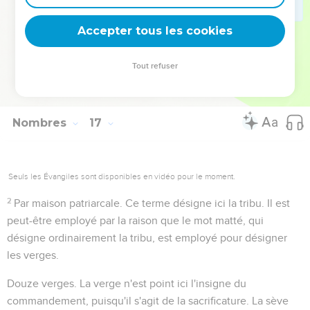
49
A cause de Koré
. Le récit ne fait pas le compte des
individus composant les trois familles qui avaient péri.
Accepter tous les cookies
Tout refuser
Autres ressources sur theotex.org, contact theotex@gmail.com
Nombres
17
Seuls les Évangiles sont disponibles en vidéo pour le moment.
2
Par maison patriarcale
. Ce terme désigne ici la tribu. Il est
peut-être employé par la raison que le mot
matté
, qui
désigne ordinairement la tribu, est employé pour désigner
les verges.
Douze verges
. La verge n'est point ici l'insigne du
commandement, puisqu'il s'agit de la sacrificature. La sève