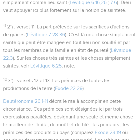
simplement comme lieu saint (
Lévitique 6.16
,
26
;
7.6
). Dieu
veut appuyer ici plus fortement sur la notion de sainteté.
11
2°)
: verset 11. La part prélevée sur les sacrifices d'actions
de grâces (
Lévitique 7.28-36
). C'est là une chose simplement
sainte qui peut être mangée en tout lieu non souillé et par
tous les membres de la famille en état de pureté (
Lévitique
22.3
). Sur les choses très saintes et les choses simplement
saintes, voir
Lévitique 6.25
, note.
12
3°)
: versets 12 et 13. Les prémices de toutes les
productions de la terre (
Exode 22.29
).
Deutéronome 26.1-11
décrit le rite à accomplir en cette
circonstance. Ces prémices sont désignées ici par trois
expressions parallèles, désignant une seule et même chose :
le meilleur
de l'huile, du moût et du blé : les
primeurs
; les
prémices
des produits du pays (comparez
Exode 23.19
où