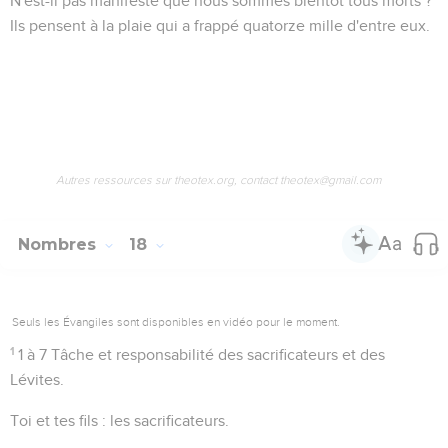
N'est-il pas manifeste que nous sommes bientôt tous morts ?
Ils pensent à la plaie qui a frappé quatorze mille d'entre eux.
Autres ressources sur theotex.org, contact theotex@gmail.com
Nombres
18
Seuls les Évangiles sont disponibles en vidéo pour le moment.
1
1 à 7
Tâche et responsabilité des sacrificateurs et des
Lévites.
Toi et tes fils
: les sacrificateurs.