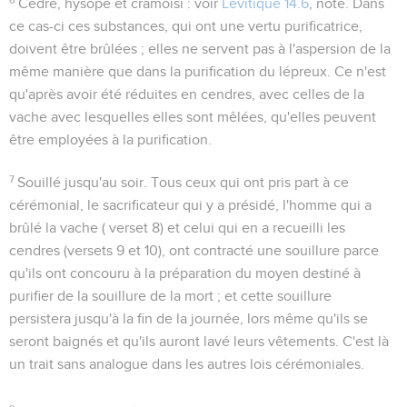
Cèdre, hysope et cramoisi
: voir
Lévitique 14.6
, note. Dans
ce cas-ci ces substances, qui ont une vertu purificatrice,
doivent être brûlées ; elles ne servent pas à l'aspersion de la
même manière que dans la purification du lépreux. Ce n'est
qu'après avoir été réduites en cendres, avec celles de la
vache avec lesquelles elles sont mêlées, qu'elles peuvent
être employées à la purification.
7
Souillé jusqu'au soir
. Tous ceux qui ont pris part à ce
cérémonial, le sacrificateur qui y a présidé, l'homme qui a
brûlé la vache ( verset 8) et celui qui en a recueilli les
cendres (versets 9 et 10), ont contracté une souillure parce
qu'ils ont concouru à la préparation du moyen destiné à
purifier de la souillure de la mort ; et cette souillure
persistera jusqu'à la fin de la journée, lors même qu'ils se
seront baignés et qu'ils auront lavé leurs vêtements. C'est là
un trait sans analogue dans les autres lois cérémoniales.