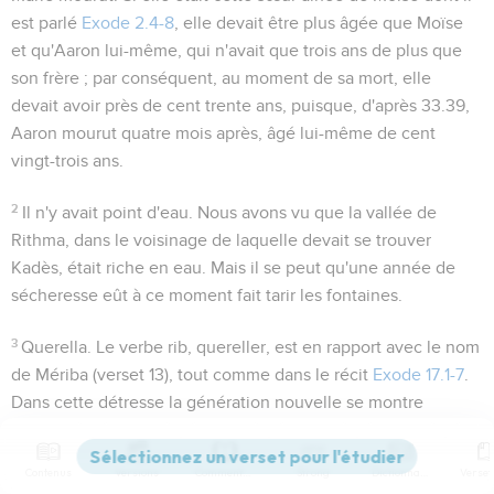
est parlé
Exode 2.4-8
, elle devait être plus âgée que Moïse
et qu'Aaron lui-même, qui n'avait que trois ans de plus que
son frère ; par conséquent, au moment de sa mort, elle
devait avoir près de cent trente ans, puisque, d'après
33.39
,
Aaron mourut quatre mois après, âgé lui-même de cent
vingt-trois ans.
2
Il n'y avait point d'eau
. Nous avons vu que la vallée de
Rithma, dans le voisinage de laquelle devait se trouver
Kadès, était riche en eau. Mais il se peut qu'une année de
sécheresse eût à ce moment fait tarir les fontaines.
3
Querella
. Le verbe
rib
, quereller, est en rapport avec le nom
de Mériba (verset 13), tout comme dans le récit
Exode 17.1-7
.
Dans cette détresse la génération nouvelle se montre
défiante et rebelle comme ses pères.
Contenus
Versions
Commentaires
Strong
Dictionnaire
Que n'avons-nous péri...!
Allusion soit à la catastrophe