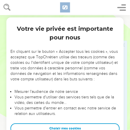
comme médiateur voulu de Dieu entre lui et le peuple.
Bien loin de se séparer de l'assemblée (verset 45), Aaron va
Bible annotée
se placer au milieu d'elle pour officier. Il y a ici double
Votre vie privée est importante
dérogation aux rites ordinaires : l'encensement ne pouvait se
Nombres
16
faire que sur l'autel d'or dans le sanctuaire, et le parfum
pour nous
n'avait aucune vertu expiatoire. Mais le peuple doit voir de
ses yeux qu'il doit son salut à l'homme contre lequel il s'est
En cliquant sur le bouton « Accepter tous les cookies », vous
acceptez que TopChrétien utilise des traceurs (comme des
élevé et à cet encensoir dont on a voulu le dépouiller.
cookies ou l'identifiant unique de votre compte utilisateur) et
traite vos données à caractère personnel (comme vos
La colére est sortie
: la colère de Dieu personnifiée dans le
données de navigation et les informations renseignées dans
fléau.
votre compte utilisateur) dans les buts suivants :
Mesurer l'audience de notre service
48
Entre les morts et les vivants
. Il semble que la maladie ait
Vous permettre d'utiliser des services tiers tels que de la
été une maladie contagieuse qui avait commencé d'un côté
vidéo, des cartes du monde…
du camp et s'avançait rapidement. Aaron l'arrête par
Vous permettre d'entrer en contact avec notre service de
relation aux utilisateurs.
l'offrande du parfum en se plaçant au point qu'elle va
atteindre.
Choisir mes cookies