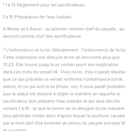
1
1 à 13
Règlement pour les sacrificateurs.
1 à 10
Préparation de l'eau lustrale.
A Moïse et à Aaron
: au premier comme chef du peuple ; au
second comme chef des sacrificateurs.
2
L'ordonnance et la loi
, littéralement :
l'ordonnance de la loi
.
Cette expression est obscure et ne se rencontre plus que
31.23
. Elle trouve jusqu'à un certain point son explication
dans ces mots du verset 14 :
Voici la loi
, d'où il paraît résulter
que ce qui précède ce verset renferme l'ordonnance (
chok :
statut
), et ce qui suit la loi (
thora : loi
). Il nous paraît probable
que le statut est destiné à régler la manière en laquelle le
sacrificateur doit préparer l'eau lustrale et qui sera décrite
versets 1 à 10 ; et que le terme de loi désigne d'une manière
plus générale l'ordre divin d'après lequel la souillure causée
par la mort doit être enlevée du milieu du peuple (versets 14
et suivants).