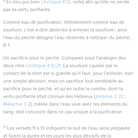
9
En lieu pur
(voir
Lévitique 4.12
, note) afin qu'elle ne perde
pas sa vertu purifiante.
Comme eau de purification
, littéralement
comme eau de
souillure
, c'est-à-dire destinée à enlever la souillure ; ainsi
l'eau du péché
désigne l'eau destinée à nettoyer du péché,
8.7
.
Un sacrifice pour le péché
. Comparez pour l'analogie des
deux rites
Lévitique 4.12
,
21
. La souillure causée par le
contact de la mort est si grande qu'il faut, pour l'enlever, non
une simple ablution, mais un sacrifice tout semblable au
sacrifice pour le péché, et qu'en outre la cendre, dont la
vertu purifiante était connue des Hébreux (
Jérémie 2.22
;
Malachie 3.2
), mêlée dans l'eau vive avec les éléments du
sang, doit concourir dans ce cas unique à la purification.
11
Les versets 11 à 13 indiquent le but de l'eau ainsi préparée
et fixent la durée et les jours les plus décisifs de la