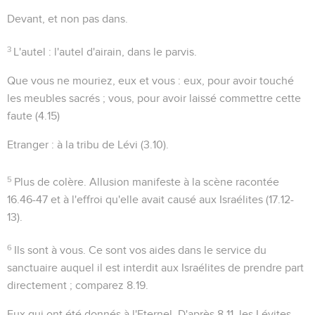
Devant
, et non pas
dans
.
3
L'autel
: l'autel d'airain, dans le parvis.
Que vous ne mouriez, eux et vous
: eux, pour avoir touché
les meubles sacrés ; vous, pour avoir laissé commettre cette
faute (
4.15
)
Etranger
: à la tribu de Lévi (
3.10
).
5
Plus de colère
. Allusion manifeste à la scène racontée
16.46-47
et à l'effroi qu'elle avait causé aux Israélites (
17.12-
13
).
6
Ils sont à vous
. Ce sont vos aides dans le service du
sanctuaire auquel il est interdit aux Israélites de prendre part
directement ; comparez
8.19
.
Eux qui ont été donnés à l'Eternel
. D'après
8.11
, les Lévites