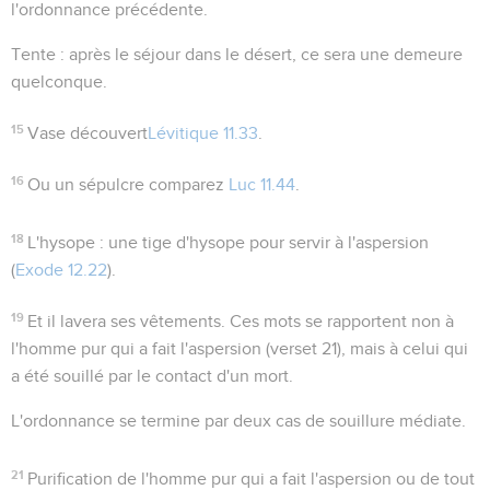
l'ordonnance précédente.
Tente
: après le séjour dans le désert, ce sera une demeure
quelconque.
15
Vase découvert
Lévitique 11.33
.
16
Ou un sépulcre
comparez
Luc 11.44
.
18
L'hysope
: une tige d'hysope pour servir à l'aspersion
(
Exode 12.22
).
19
Et il lavera ses vêtements
. Ces mots se rapportent non à
l'homme pur qui a fait l'aspersion (verset 21), mais à celui qui
a été souillé par le contact d'un mort.
L'ordonnance se termine par deux cas de souillure médiate.
21
Purification de l'homme pur qui a fait l'aspersion ou de tout