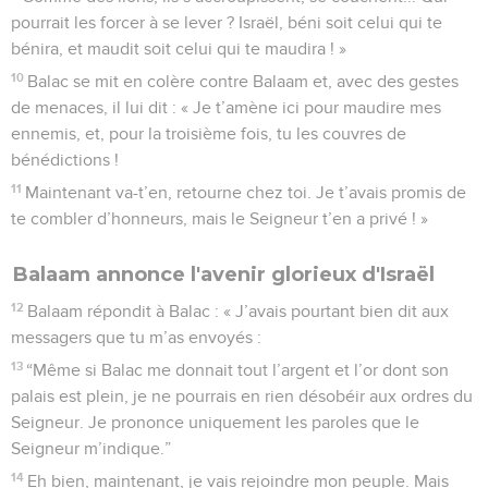
pourrait les forcer à se lever ? Israël, béni soit celui qui te
bénira, et maudit soit celui qui te maudira ! »
10
Balac se mit en colère contre Balaam et, avec des gestes
de menaces, il lui dit : « Je t’amène ici pour maudire mes
ennemis, et, pour la troisième fois, tu les couvres de
bénédictions !
11
Maintenant va-t’en, retourne chez toi. Je t’avais promis de
te combler d’honneurs, mais le Seigneur t’en a privé ! »
Balaam annonce l'avenir glorieux d'Israël
12
Balaam répondit à Balac : « J’avais pourtant bien dit aux
messagers que tu m’as envoyés :
13
“Même si Balac me donnait tout l’argent et l’or dont son
palais est plein, je ne pourrais en rien désobéir aux ordres du
Seigneur. Je prononce uniquement les paroles que le
Seigneur m’indique.”
14
Eh bien, maintenant, je vais rejoindre mon peuple. Mais