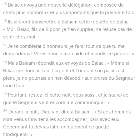
15
Balac envoya une nouvelle délégation, composée de
chefs plus nombreux et plus importants que la première fois.
16
Ils allèrent transmettre à Balaam cette requête de Balac :
« Moi, Balac, fils de Sippor, je t’en supplie, ne refuse pas de
venir chez moi.
17
Je te comblerai d’honneurs, je ferai tout ce que tu me
demanderas ! Viens donc à mon aide et maudis ce peuple. »
18
Mais Balaam répondit aux envoyés de Balac : « Même si
Balac me donnait tout l’argent et l’or dont son palais est
plein, je ne pourrais en rien désobéir aux ordres du Seigneur
mon Dieu.
19
Pourtant, restez ici cette nuit, vous aussi, et je saurai ce
que le Seigneur veut encore me communiquer. »
20
Durant la nuit, Dieu vint dire à Balaam : « Si ces hommes
sont venus t’inviter à les accompagner, pars avec eux.
Cependant tu devras faire uniquement ce que je
t’indiquerai. »