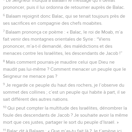
Le Seigneur indiqua à Balaam le message qu’il devait
prononcer, puis il lui ordonna de retourner auprès de Balac.
6
Balaam rejoignit donc Balac, qui se tenait toujours près de
ses sacrifices en compagnie des chefs moabites.
7
Balaam prononça ce poème : « Balac, le roi de Moab, m’a
fait venir des montagnes orientales de Syrie : “Viens
prononcer, m’a-t-il demandé, des malédictions et des
menaces contre les Israélites, les descendants de Jacob !”
8
Mais comment pourrais-je maudire celui que Dieu ne
maudit pas lui-même ? Comment menacer un peuple que le
Seigneur ne menace pas ?
9
Je regarde ce peuple du haut des rochers, je l’observe du
sommet des collines ; c’est un peuple qui habite à part, il se
sait différent des autres nations.
10
Qui peut compter la multitude des Israélites, dénombrer la
foule des descendants de Jacob ? Je souhaite avoir la même
mort que ces justes, partager le sort du peuple d’Israël. »
11
Balac dit à Balaam : « Que m’as-tu fait là ? Je t’amène ici