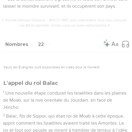
laisser le moindre survivant, et ils occupèrent son pays.
© Société biblique française – Bibli’O, 1997, avec autorisation. Pour vous procurer
une Bible imprimée, rendez-vous sur www.editionsbiblio.fr
Nombres
22
Seuls les Évangiles sont disponibles en vidéo pour le moment.
L'appel du roi Balac
1
Une nouvelle étape conduisit les Israélites dans les plaines
de Moab, sur la rive orientale du Jourdain, en face de
Jéricho.
2
Balac, fils de Sippor, qui était roi de Moab à cette époque,
apprit comment les Israélites avaient traité les Amorites. Le
roi et tout son peuple se mirent à trembler de terreur à l’idée