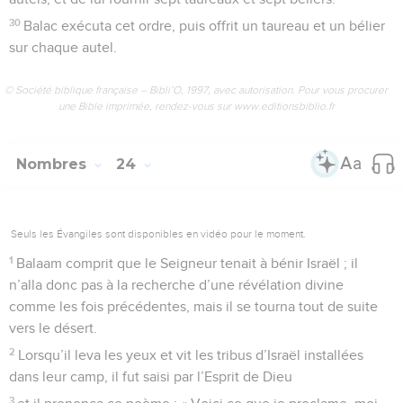
30
Balac exécuta cet ordre, puis offrit un taureau et un bélier
sur chaque autel.
© Société biblique française – Bibli’O, 1997, avec autorisation. Pour vous procurer
une Bible imprimée, rendez-vous sur www.editionsbiblio.fr
Nombres
24
Seuls les Évangiles sont disponibles en vidéo pour le moment.
1
Balaam comprit que le Seigneur tenait à bénir Israël ; il
n’alla donc pas à la recherche d’une révélation divine
comme les fois précédentes, mais il se tourna tout de suite
vers le désert.
2
Lorsqu’il leva les yeux et vit les tribus d’Israël installées
dans leur camp, il fut saisi par l’Esprit de Dieu
3