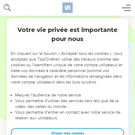
18
Un homme en état de pureté prend une branche
d’hysope, la plonge dans l’eau du récipient et en asperge la
tente où quelqu’un est mort, tout son contenu, et les gens
Français Courant
qui s’y trouvaient ; ou bien il en asperge la personne qui a
Votre vie privée est importante
Nombres
19
touché des ossements, un cadavre ou une tombe.
pour nous
19
Cette aspersion de la personne impure a lieu le troisième
et le septième jour ; après l’aspersion du septième jour, la
En cliquant sur le bouton « Accepter tous les cookies », vous
personne lave ses vêtements et prend un bain, et dès le soir
acceptez que TopChrétien utilise des traceurs (comme des
elle est pure.
cookies ou l'identifiant unique de votre compte utilisateur) et
traite vos données à caractère personnel (comme vos
20
« Mais si une personne devenue impure ne se purifie pas,
données de navigation et les informations renseignées dans
elle sera exclue de l’assemblée d’Israël, car elle rend profane
votre compte utilisateur) dans les buts suivants :
le sanctuaire du Seigneur. Puisqu’elle n’a pas été aspergée
d’eau de purification, elle reste impure.
Mesurer l'audience de notre service
Vous permettre d'utiliser des services tiers tels que de la
21
« Les Israélites observeront en tout temps ce rituel. Celui
vidéo, des cartes du monde…
qui procède à une aspersion avec de l’eau de purification
Vous permettre d'entrer en contact avec notre service de
relation aux utilisateurs.
doit laver ses vêtements, et celui qui touche à cette eau est
impur jusqu’au soir.
Choisir mes cookies
22
Tout ce qu’une personne impure touche devient impur, et