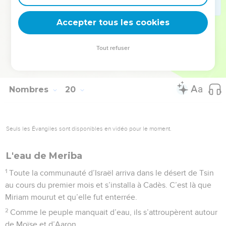
quiconque touche une personne impure est lui-même impur
Accepter tous les cookies
jusqu’au soir. »
© Société biblique française – Bibli’O, 1997, avec autorisation. Pour vous procurer
Tout refuser
une Bible imprimée, rendez-vous sur www.editionsbiblio.fr
Nombres
20
Seuls les Évangiles sont disponibles en vidéo pour le moment.
L'eau de Meriba
1
Toute la communauté d’Israël arriva dans le désert de Tsin
au cours du premier mois et s’installa à Cadès. C’est là que
Miriam mourut et qu’elle fut enterrée.
2
Comme le peuple manquait d’eau, ils s’attroupèrent autour
de Moïse et d’Aaron.