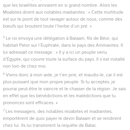
que les Israélites arrivaient en si grand nombre. Alors les
Moabites dirent aux notables madianites : « Cette multitude
est sur le point de tout ravager autour de nous, comme des
bœufs qui broutent toute l’herbe d’un pré. »
5
Le roi envoya une délégation à Balaam, fils de Béor, qui
habitait Petor sur l’Euphrate, dans le pays des Ammavites. Il
lui adressait ce message : « Il y a ici un peuple venu
d’Égypte, qui couvre toute la surface du pays. Il s’est installé
non loin de chez moi.
6
Viens donc à mon aide, je t’en prie, et maudis-le, car il est
plus puissant que mon propre peuple. Si tu acceptes, je
pourrai peut-être le vaincre et le chasser de la région. Je sais
en effet que les bénédictions et les malédictions que tu
prononces sont efficaces. »
7
Les messagers, des notables moabites et madianites,
emportèrent de quoi payer le devin Balaam et se rendirent
chez lui. Ils lui transmirent la requête de Balac.