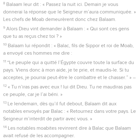
8
Balaam leur dit : « Passez la nuit ici. Demain je vous
donnerai la réponse que le Seigneur m’aura communiquée. »
Les chefs de Moab demeurèrent donc chez Balaam.
9
Alors Dieu vint demander à Balaam : « Qui sont ces gens
que tu as reçus chez toi ? »
10
Balaam lui répondit : « Balac, fils de Sippor et roi de Moab,
a envoyé ces hommes me dire :
11
“Le peuple qui a quitté l’Égypte couvre toute la surface du
pays. Viens donc à mon aide, je te prie, et maudis-le. Si tu
acceptes, je pourrai peut-être le combattre et le chasser.” » –
12
« Tu n’iras pas avec eux ! lui dit Dieu. Tu ne maudiras pas
ce peuple, car je l’ai béni. »
13
Le lendemain, dès qu’il fut debout, Balaam dit aux
notables envoyés par Balac : « Retournez dans votre pays. Le
Seigneur m’interdit de partir avec vous. »
14
Les notables moabites revinrent dire à Balac que Balaam
avait refusé de les accompagner.