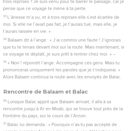
trois reprises ? Je suis venu pour te barrer le passage, car je
pense que ce voyage te mène à ta perte.
33
L’ânesse m’a vu, et à trois reprises elle s’est écartée de
moi. Si elle ne l’avait pas fait, je t’aurais tué, mais elle, je
l’aurais laissée en vie. »
34
Balaam dit à l’ange : « J’ai commis une faute ! J’ignorais
que tu te tenais devant moi sur la route. Mais maintenant, si
ce voyage te déplaît, je suis prêt à rentrer chez moi. » –
35
« Non ! répondit l’ange. Accompagne ces gens. Mais tu
prononceras uniquement les paroles que je t’indiquerai. »
Alors Balaam continua la route avec les envoyés de Balac.
Rencontre de Balaam et Balac
36
Lorsque Balac apprit que Balaam arrivait, il alla à sa
rencontre jusqu’à Ar en Moab, qui se trouve tout près de la
frontière du pays, sur le cours de l’Arnon.
37
Balac lui demanda : « Pourquoi n’as-tu pas accepté de