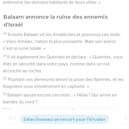
extermine les derniers habitants de leurs villes. »
Balaam annonce la ruine des ennemis
d'Israël
20
Ensuite Balaam vit les Amalécites et prononça ces mots :
« Voici Amalec, nation la plus puissante. Mais son avenir,
c’est la ruine totale. »
21
Il vit également les Quénites et déclara : « Quénites, vous
êtes en sécurité dans votre pays, comme dans un nid
accroché au rocher.
22
Pourtant vos demeures seront la proie des flammes, et les
Assyriens vous emmèneront en captivité. »
23
Balaam ajouta encore ces mots : « Hélas ! Qui arrive en
bandes du nord ?
24
Ceux qui arrivent de la côte de Chypre, oppriment les
Assyriens et même les descendants d’Éber ; mais lui aussi
Contenus
Versions
Commentaires
Strong
Dictionnaire
court à la ruine. »