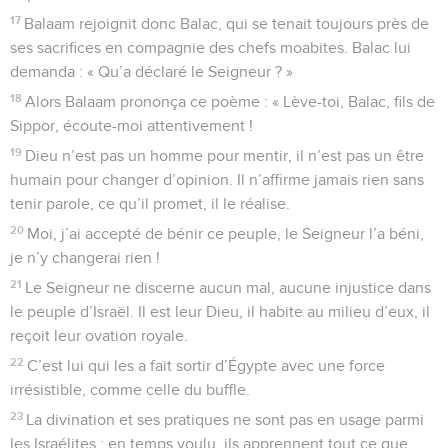
17
Balaam rejoignit donc Balac, qui se tenait toujours près de
ses sacrifices en compagnie des chefs moabites. Balac lui
demanda : « Qu’a déclaré le Seigneur ? »
18
Alors Balaam prononça ce poème : « Lève-toi, Balac, fils de
Sippor, écoute-moi attentivement !
19
Dieu n’est pas un homme pour mentir, il n’est pas un être
humain pour changer d’opinion. Il n’affirme jamais rien sans
tenir parole, ce qu’il promet, il le réalise.
20
Moi, j’ai accepté de bénir ce peuple, le Seigneur l’a béni,
je n’y changerai rien !
21
Le Seigneur ne discerne aucun mal, aucune injustice dans
le peuple d’Israël. Il est leur Dieu, il habite au milieu d’eux, il
reçoit leur ovation royale.
22
C’est lui qui les a fait sortir d’Égypte avec une force
irrésistible, comme celle du buffle.
23
La divination et ses pratiques ne sont pas en usage parmi
les Israélites ; en temps voulu, ils apprennent tout ce que