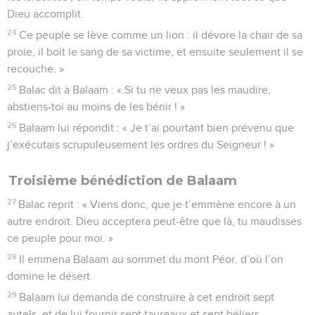
Dieu accomplit.
24
Ce peuple se lève comme un lion : il dévore la chair de sa
proie, il boit le sang de sa victime, et ensuite seulement il se
recouche. »
25
Balac dit à Balaam : « Si tu ne veux pas les maudire,
abstiens-toi au moins de les bénir ! »
26
Balaam lui répondit : « Je t’ai pourtant bien prévenu que
j’exécutais scrupuleusement les ordres du Seigneur ! »
Troisième bénédiction de Balaam
27
Balac reprit : « Viens donc, que je t’emmène encore à un
autre endroit. Dieu acceptera peut-être que là, tu maudisses
ce peuple pour moi. »
28
Il emmena Balaam au sommet du mont Péor, d’où l’on
domine le désert.
29
Balaam lui demanda de construire à cet endroit sept
autels, et de lui fournir sept taureaux et sept béliers.