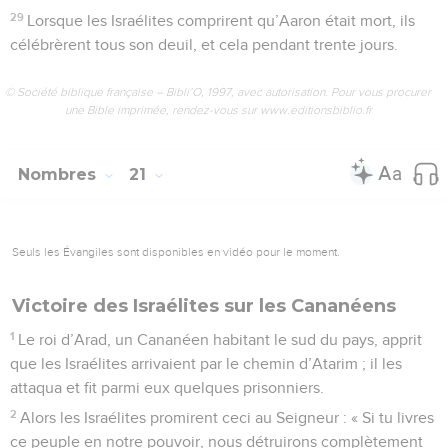
29
Lorsque les Israélites comprirent qu’Aaron était mort, ils
célébrèrent tous son deuil, et cela pendant trente jours.
© Société biblique française – Bibli’O, 1997, avec autorisation. Pour vous procurer
une Bible imprimée, rendez-vous sur www.editionsbiblio.fr
Nombres
21
Seuls les Évangiles sont disponibles en vidéo pour le moment.
Victoire des Israélites sur les Cananéens
1
Le roi d’Arad, un Cananéen habitant le sud du pays, apprit
que les Israélites arrivaient par le chemin d’Atarim ; il les
attaqua et fit parmi eux quelques prisonniers.
2
Alors les Israélites promirent ceci au Seigneur : « Si tu livres
ce peuple en notre pouvoir, nous détruirons complètement