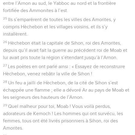
entre l’Arnon au sud, le Yabboc au nord et la frontière
fortifiée des Ammonites à l’est.
25
Ils s’emparèrent de toutes les villes des Amorites, y
compris Hèchebon et les villages voisins, et ils s’y
installèrent.
26
Hèchebon était la capitale de Sihon, roi des Amorites,
depuis qu’il avait fait la guerre au précédent roi de Moab et
lui avait pris toute la région s’étendant jusqu’à l’Arnon.
27
Les poètes en ont parlé ainsi : « Essayez de reconstruire
Hèchebon, venez rebâtir la ville de Sihon !
28
Un feu a jailli de Hèchebon, de la cité de Sihon s’est
échappée une flamme ; elle a dévoré Ar au pays de Moab et
les seigneurs des hauteurs de l’Arnon.
29
Quel malheur pour toi, Moab ! Vous voilà perdus,
adorateurs de Kemoch ! Les hommes qui ont survécu, les
femmes, tous ont été livrés prisonniers à Sihon, roi des
Amorites.