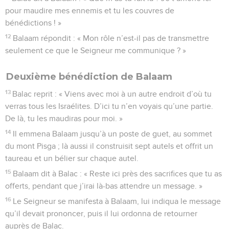
pour maudire mes ennemis et tu les couvres de
bénédictions ! »
12
Balaam répondit : « Mon rôle n’est-il pas de transmettre
seulement ce que le Seigneur me communique ? »
Deuxième bénédiction de Balaam
13
Balac reprit : « Viens avec moi à un autre endroit d’où tu
verras tous les Israélites. D’ici tu n’en voyais qu’une partie.
De là, tu les maudiras pour moi. »
14
Il emmena Balaam jusqu’à un poste de guet, au sommet
du mont Pisga ; là aussi il construisit sept autels et offrit un
taureau et un bélier sur chaque autel.
15
Balaam dit à Balac : « Reste ici près des sacrifices que tu as
offerts, pendant que j’irai là-bas attendre un message. »
16
Le Seigneur se manifesta à Balaam, lui indiqua le message
qu’il devait prononcer, puis il lui ordonna de retourner
auprès de Balac.