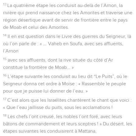
13
La quatrième étape les conduisit au-delà de l’Arnon, la
rivière qui prend naissance chez les Amorites et traverse une
région désertique avant de servir de frontière entre le pays
de Moab et celui des Amorites.
14
Il en est question dans le Livre des guerres du Seigneur, là
où l’on parle de : « ... Vaheb en Soufa, avec ses affluents,
l’Arnon
15
avec ses affluents, dont la rive située du côté d’Ar
constitue la frontière de Moab... »
16
L’étape suivante les conduisit au lieu dit “Le Puits”, où le
Seigneur donna cet ordre à Moïse : « Rassemble le peuple
pour que je puisse lui donner de l’eau. »
17
C’est alors que les Israélites chantèrent le chant que voici :
« Que l’eau jaillisse du puits, sous les acclamations !
18
Les chefs l’ont creusé, les nobles l’ont foré, avec leurs
bâtons de commandement et leurs sceptres ! » Du désert, les
étapes suivantes les conduisirent à Mattana,