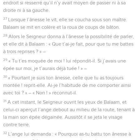
endroit si resserré qu’il n’y avait moyen de passer ni à sa
droite ni à sa gauche.
27
Lorsque l’ânesse le vit, elle se coucha sous son maître.
Balaam se mit en colère et la roua de coups de bâton.
28
Alors le Seigneur donna à l’ânesse la possibilité de parler,
et elle dit à Balaam : « Que t’ai-je fait, pour que tu me battes
à trois reprises ? » –
29
« Tu t’es moquée de moi ! lui répondit-il. Si j’avais une
épée sur moi, je t’aurais déjà tuée ! » –
30
« Pourtant je suis ton ânesse, celle que tu as toujours
montée ! reprit-elle. Ai-je l’habitude de me comporter ainsi
avec toi ? » – « Non ! » reconnut-il.
31
A cet instant, le Seigneur ouvrit les yeux de Balaam, et
celui-ci aperçut l’ange debout au milieu de la route, tenant à
la main son épée dégainée. Aussitôt il se jeta le visage
contre terre.
32
L’ange lui demanda : « Pourquoi as-tu battu ton ânesse à