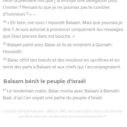
venir la première fois que j’ai envoyé une délégation pour
t’inviter ? Pensais-tu que je ne pourrais pas te combler
d’honneurs ? » –
38
« Eh bien, me voici ! répondit Balaam. Mais que pourrais-je
dire ? Je suis autorisé à prononcer uniquement les messages
que Dieu placera dans ma bouche. »
39
Balaam partit avec Balac et ils se rendirent à Quiriath-
Houssoth.
40
Balac offrit des bœufs et des moutons en sacrifices et en
remit des parts à Balaam et aux chefs qui l’accompagnaient.
Balaam bénit le peuple d'Israël
41
Le lendemain matin, Balac monta avec Balaam à Bamoth-
Baal, d’où l’on voyait une partie du peuple d’Israël.
© Société biblique française – Bibli’O, 1997, avec autorisation. Pour vous procurer
une Bible imprimée, rendez-vous sur www.editionsbiblio.fr