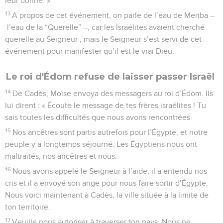
leur donne. »
13
A propos de cet événement, on parle de l’eau de Meriba –
l’eau de la “Querelle” –, car les Israélites avaient cherché
querelle au Seigneur ; mais le Seigneur s’est servi de cet
événement pour manifester qu’il est le vrai Dieu.
Le roi d'Édom refuse de laisser passer Israël
14
De Cadès, Moïse envoya des messagers au roi d’Édom. Ils
lui dirent : « Écoute le message de tes frères israélites ! Tu
sais toutes les difficultés que nous avons rencontrées.
15
Nos ancêtres sont partis autrefois pour l’Égypte, et notre
peuple y a longtemps séjourné. Les Égyptiens nous ont
maltraités, nos ancêtres et nous.
16
Nous avons appelé le Seigneur à l’aide, il a entendu nos
cris et il a envoyé son ange pour nous faire sortir d’Égypte.
Nous voici maintenant à Cadès, la ville située à la limite de
ton territoire.
17
Veuille nous autoriser à traverser ton pays. Nous ne