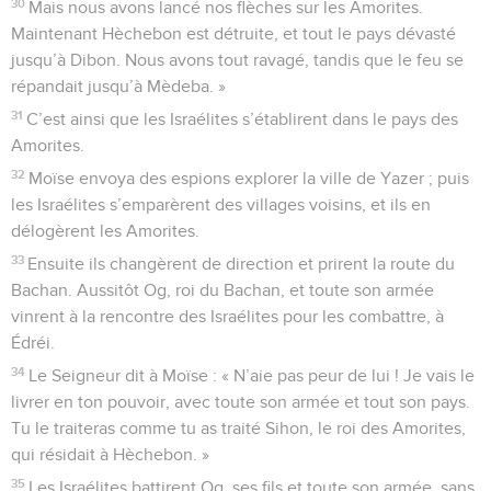
30
Mais nous avons lancé nos flèches sur les Amorites.
Maintenant Hèchebon est détruite, et tout le pays dévasté
jusqu’à Dibon. Nous avons tout ravagé, tandis que le feu se
répandait jusqu’à Mèdeba. »
31
C’est ainsi que les Israélites s’établirent dans le pays des
Amorites.
32
Moïse envoya des espions explorer la ville de Yazer ; puis
les Israélites s’emparèrent des villages voisins, et ils en
délogèrent les Amorites.
33
Ensuite ils changèrent de direction et prirent la route du
Bachan. Aussitôt Og, roi du Bachan, et toute son armée
vinrent à la rencontre des Israélites pour les combattre, à
Édréi.
34
Le Seigneur dit à Moïse : « N’aie pas peur de lui ! Je vais le
livrer en ton pouvoir, avec toute son armée et tout son pays.
Tu le traiteras comme tu as traité Sihon, le roi des Amorites,
qui résidait à Hèchebon. »
35
Les Israélites battirent Og, ses fils et toute son armée, sans