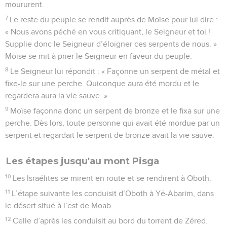
moururent.
7
Le reste du peuple se rendit auprès de Moïse pour lui dire :
« Nous avons péché en vous critiquant, le Seigneur et toi !
Supplie donc le Seigneur d’éloigner ces serpents de nous. »
Moïse se mit à prier le Seigneur en faveur du peuple.
8
Le Seigneur lui répondit : « Façonne un serpent de métal et
fixe-le sur une perche. Quiconque aura été mordu et le
regardera aura la vie sauve. »
9
Moïse façonna donc un serpent de bronze et le fixa sur une
perche. Dès lors, toute personne qui avait été mordue par un
serpent et regardait le serpent de bronze avait la vie sauve.
Les étapes jusqu'au mont Pisga
10
Les Israélites se mirent en route et se rendirent à Oboth.
11
L’étape suivante les conduisit d’Oboth à Yé-Abarim, dans
le désert situé à l’est de Moab.
12
Celle d’après les conduisit au bord du torrent de Zéred.