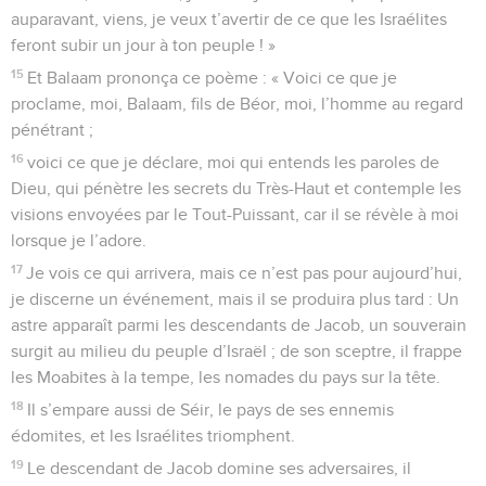
auparavant, viens, je veux t’avertir de ce que les Israélites
feront subir un jour à ton peuple ! »
15
Et Balaam prononça ce poème : « Voici ce que je
proclame, moi, Balaam, fils de Béor, moi, l’homme au regard
pénétrant ;
16
voici ce que je déclare, moi qui entends les paroles de
Dieu, qui pénètre les secrets du Très-Haut et contemple les
visions envoyées par le Tout-Puissant, car il se révèle à moi
lorsque je l’adore.
17
Je vois ce qui arrivera, mais ce n’est pas pour aujourd’hui,
je discerne un événement, mais il se produira plus tard : Un
astre apparaît parmi les descendants de Jacob, un souverain
surgit au milieu du peuple d’Israël ; de son sceptre, il frappe
les Moabites à la tempe, les nomades du pays sur la tête.
18
Il s’empare aussi de Séir, le pays de ses ennemis
édomites, et les Israélites triomphent.
19
Le descendant de Jacob domine ses adversaires, il