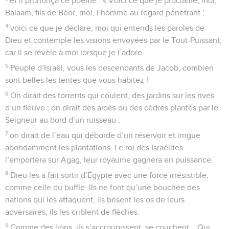
et il prononça ce poème : « Voici ce que je proclame, moi,
Balaam, fils de Béor, moi, l’homme au regard pénétrant ;
4
voici ce que je déclare, moi qui entends les paroles de
Dieu et contemple les visions envoyées par le Tout-Puissant,
car il se révèle à moi lorsque je l’adore.
5
Peuple d’Israël, vous les descendants de Jacob, combien
sont belles les tentes que vous habitez !
6
On dirait des torrents qui coulent, des jardins sur les rives
d’un fleuve ; on dirait des aloès ou des cèdres plantés par le
Seigneur au bord d’un ruisseau ;
7
on dirait de l’eau qui déborde d’un réservoir et irrigue
abondamment les plantations. Le roi des Israélites
l’emportera sur Agag, leur royaume gagnera en puissance.
8
Dieu les a fait sortir d’Égypte avec une force irrésistible,
comme celle du buffle. Ils ne font qu’une bouchée des
nations qui les attaquent, ils brisent les os de leurs
adversaires, ils les criblent de flèches.
9
Comme des lions, ils s’accroupissent, se couchent... Qui