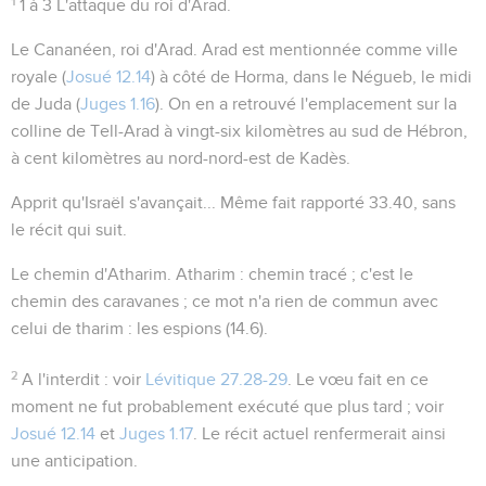
1
1 à 3
L'attaque du roi d'Arad.
Le Cananéen, roi d'Arad
. Arad est mentionnée comme ville
royale (
Josué 12.14
) à côté de Horma, dans le
Négueb
, le midi
de Juda (
Juges 1.16
). On en a retrouvé l'emplacement sur la
colline de
Tell-Arad
à vingt-six kilomètres au sud de Hébron,
à cent kilomètres au nord-nord-est de Kadès.
Apprit qu'Israël s'avançait...
Même fait rapporté
33.40
, sans
le récit qui suit.
Le chemin d'Atharim
. Atharim :
chemin tracé
; c'est le
chemin des caravanes ; ce mot n'a rien de commun avec
celui de
tharim : les espions
(
14.6
).
2
A l'interdit
: voir
Lévitique 27.28-29
. Le vœu fait en ce
moment ne fut probablement exécuté que plus tard ; voir
Josué 12.14
et
Juges 1.17
. Le récit actuel renfermerait ainsi
une anticipation.