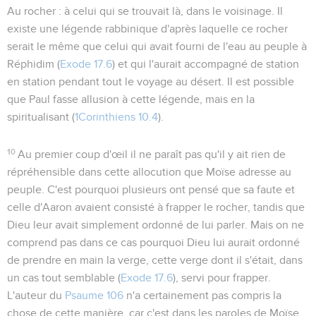
Au rocher
: à celui qui se trouvait là, dans le voisinage. Il
existe une légende rabbinique d'après laquelle ce rocher
serait le même que celui qui avait fourni de l'eau au peuple à
Réphidim (
Exode 17.6
) et qui l'aurait accompagné de station
en station pendant tout le voyage au désert. Il est possible
que Paul fasse allusion à cette légende, mais en la
spiritualisant (
1Corinthiens 10.4
).
10
Au premier coup d'œil il ne paraît pas qu'il y ait rien de
répréhensible dans cette allocution que Moïse adresse au
peuple. C'est pourquoi plusieurs ont pensé que sa faute et
celle d'Aaron avaient consisté à frapper le rocher, tandis que
Dieu leur avait simplement ordonné de lui parler. Mais on ne
comprend pas dans ce cas pourquoi Dieu lui aurait ordonné
de prendre en main la verge, cette verge dont il s'était, dans
un cas tout semblable (
Exode 17.6
), servi pour frapper.
L'auteur du
Psaume 106
n'a certainement pas compris la
chose de cette manière. car c'est dans les paroles de Moïse