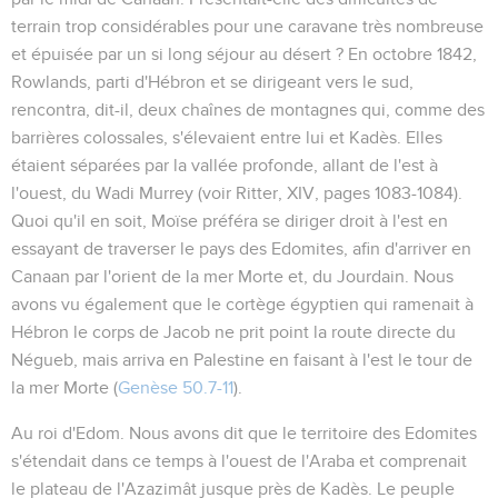
terrain trop considérables pour une caravane très nombreuse
et épuisée par un si long séjour au désert ? En octobre 1842,
Rowlands, parti d'Hébron et se dirigeant vers le sud,
rencontra, dit-il, deux chaînes de montagnes qui, comme des
barrières colossales, s'élevaient entre lui et Kadès. Elles
étaient séparées par la vallée profonde, allant de l'est à
l'ouest, du Wadi Murrey (voir Ritter, XIV, pages 1083-1084).
Quoi qu'il en soit, Moïse préféra se diriger droit à l'est en
essayant de traverser le pays des Edomites, afin d'arriver en
Canaan par l'orient de la mer Morte et, du Jourdain. Nous
avons vu également que le cortège égyptien qui ramenait à
Hébron le corps de Jacob ne prit point la route directe du
Négueb, mais arriva en Palestine en faisant à l'est le tour de
la mer Morte (
Genèse 50.7-11
).
Au roi d'Edom
. Nous avons dit que le territoire des Edomites
s'étendait dans ce temps à l'ouest de l'Araba et comprenait
le plateau de l'Azazimât jusque près de Kadès. Le peuple