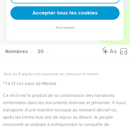
grave dans le fait de la mort et par conséquent dans celui du
Accepter tous les cookies
péché qui a attiré la mort sur l'humanité.
Tout refuser
Autres ressources sur theotex.org, contact theotex@gmail.com
Nombres
20
Seuls les Évangiles sont disponibles en vidéo pour le moment.
1
1 à 13
Les eaux de Mériba.
Ce récit est le produit de la combinaison des narrations
renfermées dans les documents élohiste et jéhoviste. Il nous
transporte d'une manière brusque au moment décisif où,
après les trente-huit ans de séjour au désert, le peuple
renouvelé se prépare à entreprendre la conquête de