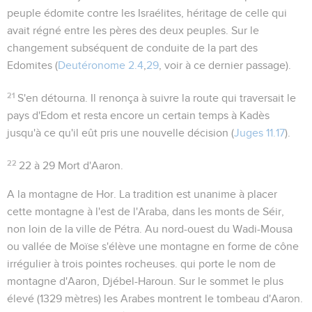
peuple édomite contre les Israélites, héritage de celle qui
avait régné entre les pères des deux peuples. Sur le
changement subséquent de conduite de la part des
Edomites (
Deutéronome 2.4
,
29
, voir à ce dernier passage).
21
S'en détourna
. Il renonça à suivre la route qui traversait le
pays d'Edom et resta encore un certain temps à Kadès
jusqu'à ce qu'il eût pris une nouvelle décision (
Juges 11.17
).
22
22 à 29
Mort d'Aaron.
A la montagne de Hor
. La tradition est unanime à placer
cette montagne à l'est de l'Araba, dans les monts de Séir,
non loin de la ville de Pétra. Au nord-ouest du Wadi-Mousa
ou vallée de Moïse s'élève une montagne en forme de cône
irrégulier à trois pointes rocheuses. qui porte le nom de
montagne d'Aaron, Djébel-Haroun. Sur le sommet le plus
élevé (1329 mètres) les Arabes montrent le tombeau d'Aaron.