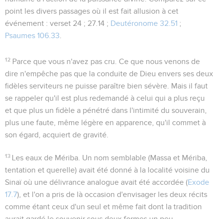
point les divers passages où il est fait allusion à cet
événement : verset 24 ;
27.14 ;
Deutéronome 32.51
;
Psaumes 106.33
.
12
Parce que vous n'avez pas cru
. Ce que nous venons de
dire n'empêche pas que la conduite de Dieu envers ses deux
fidèles serviteurs ne puisse paraître bien sévère. Mais il faut
se rappeler qu'il est plus redemandé à celui qui a plus reçu
et que plus un fidèle a pénétré dans l'intimité du souverain,
plus une faute, même légère en apparence, qu'il commet à
son égard, acquiert de gravité.
13
Les eaux de Mériba
. Un nom semblable (Massa et Mériba,
tentation et querelle
) avait été donné à la localité voisine du
Sinaï où une délivrance analogue avait été accordée (
Exode
17.7
), et l'on a pris de là occasion d'envisager les deux récits
comme étant ceux d'un seul et même fait dont la tradition
aurait gardé le souvenir sous deux formes un peu