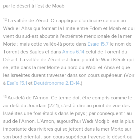
par le désert à l'est de Moab.
12
La vallée de Zéred
. On applique d'ordinaire ce nom au
Wadi-el-Ahsa qui formait la limite entre Edom et Moab et qui
vient du sud-est aboutir à l'extrémité méridionale de la mer
Morte ; mais cette vallée-là porte dans
Esaïe 15.7
le nom de
Torrent des Saules et dans
Amos 6.14
celui de Torrent du
Désert. La vallée de Zéred est donc plutôt le Wadi Kérak qui
se jette dans la mer Morte au nord du Wadi-el-Ahsa et que
les Israélites durent traverser dans son cours supérieur. (Voir
à
Esaïe 15.1
et
Deutéronome 2.13-14
.)
13
Au-delà de l'Arnon
. Ce terme doit être compris comme le :
au-delà du Jourdain
(
22.1
), c'est-à-dire au point de vue des
Israélites une fois établis dans le pays ; par conséquent : au
sud de l'Arnon
. L'Arnon, aujourd'hui Wadi Modjib, est la plus
importante des rivières qui se jettent dans la mer Morte sur
son bord oriental ; son cours supérieur traverse le désert où