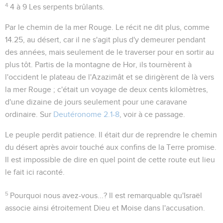
4
4 à 9
Les serpents brûlants.
Par le chemin de la mer Rouge
. Le récit ne dit plus, comme
14.25
,
au désert
, car il ne s'agit plus d'y demeurer pendant
des années, mais seulement de le traverser pour en sortir au
plus tôt. Partis de la montagne de Hor, ils tournèrent à
l'occident le plateau de l'Azazimât et se dirigèrent de là vers
la mer Rouge ; c'était un voyage de deux cents kilomètres,
d'une dizaine de jours seulement pour une caravane
ordinaire. Sur
Deutéronome 2.1-8
, voir à ce passage.
Le peuple perdit patience
. Il était dur de reprendre le chemin
du désert après avoir touché aux confins de la Terre promise.
Il est impossible de dire en quel point de cette route eut lieu
le fait ici raconté.
5
Pourquoi nous avez-vous...?
Il est remarquable qu'Israël
associe ainsi étroitement Dieu et Moise dans l'accusation.