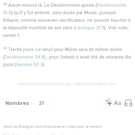
28
Aaron mourut là
. Le Deutéronome ajoute (
Deutéronome
10.6
) qu'il y fut enterré, sans doute par Moïse, puisque
Eléazar, comme souverain sacrificateur, ne pouvait toucher à
la dépouille mortelle de son père (
Lévitique 21.11
). Voir note,
verset 1.
29
Trente jours
. Le deuil pour Moïse sera de même durée
(
Deutéronome 34.8
) ; pour Joseph il avait été de soixante-dix
jours (
Genèse 50.3
).
Autres ressources sur theotex.org, contact theotex@gmail.com
Nombres
21
Seuls les Évangiles sont disponibles en vidéo pour le moment.