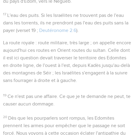
du pays d'Edom, vers le Négueb.
17
L'eau des puits
. Si les Israélites ne trouvent pas de l'eau
dans les torrents, ils ne prendront pas l'eau des puits sans la
payer (verset 19 ;
Deutéronome 2.6
).
La route royale
: route militaire, très large ; on appelle encore
aujourd'hui ces routes en Orient
routes du sultan
. Celle dont
il est ici question devait traverser le territoire des Edomites
en droite ligne, de l'ouest à l'est, depuis Kadès jusqu'au-delà
des montagnes de Séir ; les Israélites s'engagent à la suivre
sans fourrager à droite et à gauche.
19
Ce n'est pas une affaire
. Ce que je te demande ne peut, te
causer aucun dommage.
20
Dès que les pourparlers sont rompus, les Edomites
prennent les armes pour empêcher que le passage ne soit
forcé. Nous voyons à cette occasion éclater l'antipathie du