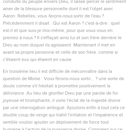
conduite du peuple envers Dieu, il laisse percer le sentiment
amer de la blessure personnelle dont il est l'objet avec
Aaron.
Rebelles, vous
ferons-nous
sortir de l'eau ?
Précédemment il disait :
Qui est Aaron ?
c'est-à-dire : quel
est-il et que suis-je moi-même, pour que vous vous en
preniez à nous ? Il s'effaçait ainsi lui et son frère derrière le
Dieu au nom duquel ils agissaient. Maintenant il met en
avant sa propre personne et celle de son frère. comme si
c'étaient eux qui étaient en cause.
En troisième lieu il est difficile de méconnaître dans la
question de Moïse :
Vous ferons-nous sortir... ?
une sorte de
doute comme s'il hésitait à promettre positivement la
délivrance. Au lieu de glorifier Dieu par une parole de foi
joyeuse et triomphante, il voile l'éclat de la majesté divine
par une interrogation ambiguë. Ajoutons enfin à tout cela ce
double coup de verge qui trahit l'irritation et l'impatience et
semble vouloir ajouter un déploiement de force tout
humaine à l'action de la puissance divine. Comparez sur ce