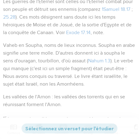
Les guerres de l'Eternel sont celles où l'Eternel combat pour
son peuple et détruit ses ennemis (comparez
1Samuel 18.17
;
25.28
). Ces mots désignent sans doute ici les temps
héroïques de Moïse et de Josué, de la sortie d'Egypte et de
la conquête de Canaan. Voir
Exode 17.14
, note.
Vaheb en Soupha
, noms de lieux inconnus. Soupha en arabe
signifie
une terre molle
. D'autres donnent ici à
soupha
le
sens d'
ouragan, tourbillon
, d'où
assaut
(
Nahum 1.3
). Le verbe
qui manque (c'est ici un simple fragment) était peut-être :
Nous avons conquis
ou
traversé
. Le livre étant israélite, le
sujet était Israël, non les Amorrhéens.
Les vallées de l'Arnon
: les vallées des torrents qui en se
réunissant forment l'Arnon.
15
La pente des vallées
: troisième complément du verbe
sous-entendu ; ce sont les versants de montagnes qui
Contenus
Versions
Commentaires
Strong
Dictionnaire
forment la vallée de ce fleuve.