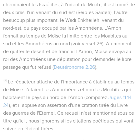
cheminaient les Israélites, à l'orient de Moab ; il est formé de
deux bras, l'un venant du sud-est (Seib-es-Saïdeh), l'autre
beaucoup plus important, le Wadi Enkheïleh, venant du
nord-est, du pays occupé par les Amorrhéens. L'Arnon
formait au temps de Moïse la limite entre les Moabites au
sud et les Amorrhéens au nord (voir verset 26). Au moment
de quitter le désert et de franchir l'Arnon, Moïse envoya au
roi des Amorrhéens une députation pour demander le libre
passage qui fut refusé (
Deutéronome 2.26
).
14
Le rédacteur attache de l'importance à établir qu'au temps
de Moïse c'étaient les Amorrhéens et non les Moabites qui
habitaient le pays au nord de l'Arnon (comparez
Juges 11.14-
24
), et il appuie son assertion d'une citation tirée du
Livre
des guerres de l'Eternel
. Ce recueil n'est mentionné sous ce
titre qu'ici ; nous ignorons si les citations poétiques qui vont
suivre en étaient tirées.