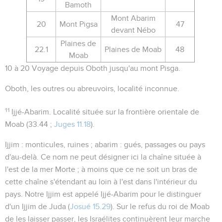
Bamoth
Mont Abarim
20
Mont Pigsa
47
devant Nébo
Plaines de
22.1
Plaines de Moab
48
Moab
10 à 20
Voyage depuis Oboth jusqu'au mont Pisga.
Oboth
, les
outres
ou
abreuvoirs
, localité inconnue.
11
Ijjé-Abarim
. Localité située sur la frontière orientale de
Moab (
33.44 ;
Juges 11.18
).
Ijjim
: monticules, ruines ;
abarim
: gués, passages ou pays
d'au-delà. Ce nom ne peut désigner ici la chaîne située à
l'est de la mer Morte ; à moins que ce ne soit un bras de
cette chaîne s'étendant au loin à l'est dans l'intérieur du
pays. Notre
Ijjim
est appelé
Ijjé-Abarim
pour le distinguer
d'un Ijjim de Juda (
Josué 15.29
). Sur le refus du roi de Moab
de les laisser passer, les Israélites continuèrent leur marche