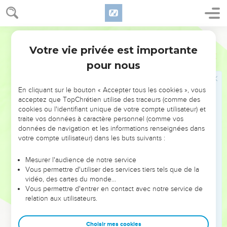
19
Et il lavera ses vêtements
. Ces mots se rapportent non à
l'homme pur qui a fait l'aspersion (verset 21), mais à celui qui
Bible annotée
a été souillé par le contact d'un mort.
Votre vie privée est importante
Nombres
19
pour nous
L'ordonnance se termine par deux cas de souillure médiate.
En cliquant sur le bouton « Accepter tous les cookies », vous
21
Purification de l'homme pur qui a fait l'aspersion ou de tout
acceptez que TopChrétien utilise des traceurs (comme des
homme qui a seulement touché l'eau de purification.
cookies ou l'identifiant unique de votre compte utilisateur) et
traite vos données à caractère personnel (comme vos
22
données de navigation et les informations renseignées dans
Purification de celui qui a été indirectement souillé par le
votre compte utilisateur) dans les buts suivants :
contact d'une personne ayant touché un mort.
Mesurer l'audience de notre service
Cette ordonnance nous présente le cas absolument unique
Vous permettre d'utiliser des services tiers tels que de la
d'une souillure due au contact du moyen de purification. Il
vidéo, des cartes du monde…
semble que l'eau destinée à enlever la souillure de la mort,
Vous permettre d'entrer en contact avec notre service de
relation aux utilisateurs.
par cette destination seule participe déjà à cette souillure
elle-même. Rien n'était plus propre que toute cette loi à
Choisir mes cookies
inspirer au peuple le sentiment profond de ce qu'il y a de