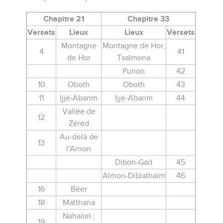
Chapitre 21
Chapitre 33
Versets
Lieux
Lieux
Versets
Montagne
Montagne de Hor;
4
41
de Hor
Tsalmona
Punon
42
10
Oboth
Oboth
43
11
Ijjé-Abarim
Ijjé-Abarim
44
Vallée de
12
Zéred
Au-delà de
13
l'Arnon
Dibon-Gad
45
Almon-Diblathaïm
46
16
Béer
18
Matthana
Nahaliel ;
19