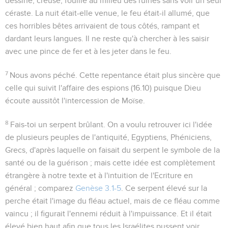
dessiné, creusé, fouillé au milieu des ruines sans voir un seul
céraste. La nuit était-elle venue, le feu était-il allumé, que
ces horribles bêtes arrivaient de tous côtés, rampant et
dardant leurs langues. Il ne reste qu'à chercher à les saisir
avec une pince de fer et à les jeter dans le feu.
7
Nous avons péché
. Cette repentance était plus sincère que
celle qui suivit l'affaire des espions (
16.10
) puisque Dieu
écoute aussitôt l'intercession de Moïse.
8
Fais-toi un serpent brûlant
. On a voulu retrouver ici l'idée
de plusieurs peuples de l'antiquité, Egyptiens, Phéniciens,
Grecs, d'après laquelle on faisait du serpent le symbole de la
santé ou de la guérison ; mais cette idée est complètement
étrangère à notre texte et à l'intuition de l'Ecriture en
général ; comparez
Genèse 3.1-5
. Ce serpent élevé sur la
perche était l'image du fléau actuel, mais de ce fléau comme
vaincu ; il figurait l'ennemi réduit à l'impuissance. Et il était
élevé bien haut afin que tous les Israélites pussent voir