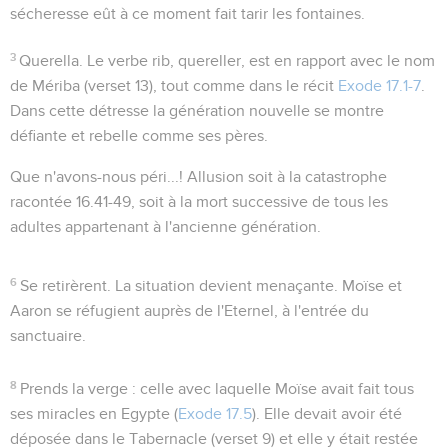
sécheresse eût à ce moment fait tarir les fontaines.
3
Querella
. Le verbe
rib
, quereller, est en rapport avec le nom
de Mériba (verset 13), tout comme dans le récit
Exode 17.1-7
.
Dans cette détresse la génération nouvelle se montre
défiante et rebelle comme ses pères.
Que n'avons-nous péri...!
Allusion soit à la catastrophe
racontée
16.41-49
, soit à la mort successive de tous les
adultes appartenant à l'ancienne génération.
6
Se retirèrent
. La situation devient menaçante. Moïse et
Aaron se réfugient auprès de l'Eternel, à l'entrée du
sanctuaire.
8
Prends la verge
: celle avec laquelle Moïse avait fait tous
ses miracles en Egypte (
Exode 17.5
). Elle devait avoir été
déposée dans le Tabernacle (verset 9) et elle y était restée