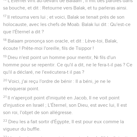
L'Éternel vint au-devant de Balaam ; il mit des paroles dans
sa bouche, et dit : Retourne vers Balak, et tu parleras ainsi.
17
Il retourna vers lui ; et voici, Balak se tenait près de son
holocauste, avec les chefs de Moab. Balak lui dit : Qu'est-ce
que l'Éternel a dit ?
18
Balaam prononça son oracle, et dit : Lève-toi, Balak,
écoute ! Prête-moi l'oreille, fils de Tsippor !
19
Dieu n'est point un homme pour mentir, Ni fils d'un
homme pour se repentir. Ce qu'il a dit, ne le fera-t-il pas ? Ce
qu'il a déclaré, ne l'exécutera-t il pas ?
20
Voici, j'ai reçu l'ordre de bénir : Il a béni, je ne le
révoquerai point.
21
Il n'aperçoit point d'iniquité en Jacob, Il ne voit point
d'injustice en Israël ; L'Éternel, son Dieu, est avec lui, Il est
son roi, l'objet de son allégresse.
22
Dieu les a fait sortir d'Égypte, Il est pour eux comme la
vigueur du buffle.
23