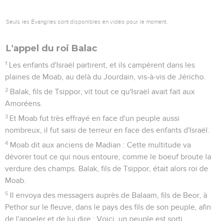
Seuls les Évangiles sont disponibles en vidéo pour le moment.
L'appel du roi Balac
1
Les enfants d'Israël partirent, et ils campèrent dans les
plaines de Moab, au delà du Jourdain, vis-à-vis de Jéricho.
2
Balak, fils de Tsippor, vit tout ce qu'Israël avait fait aux
Amoréens.
3
Et Moab fut très effrayé en face d'un peuple aussi
nombreux, il fut saisi de terreur en face des enfants d'Israël.
4
Moab dit aux anciens de Madian : Cette multitude va
dévorer tout ce qui nous entoure, comme le boeuf broute la
verdure des champs. Balak, fils de Tsippor, était alors roi de
Moab.
5
Il envoya des messagers auprès de Balaam, fils de Beor, à
Pethor sur le fleuve, dans le pays des fils de son peuple, afin
de l'appeler et de lui dire : Voici, un peuple est sorti