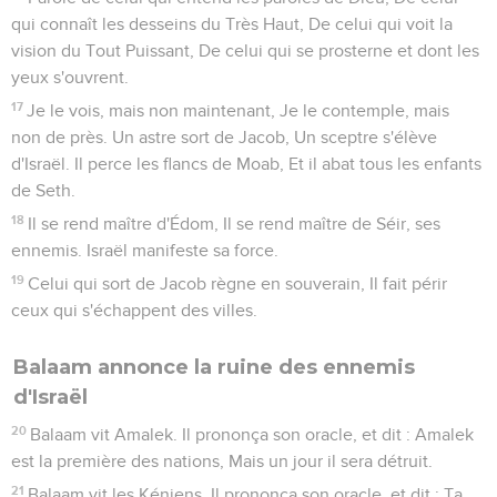
qui connaît les desseins du Très Haut, De celui qui voit la
vision du Tout Puissant, De celui qui se prosterne et dont les
yeux s'ouvrent.
17
Je le vois, mais non maintenant, Je le contemple, mais
non de près. Un astre sort de Jacob, Un sceptre s'élève
d'Israël. Il perce les flancs de Moab, Et il abat tous les enfants
de Seth.
18
Il se rend maître d'Édom, Il se rend maître de Séir, ses
ennemis. Israël manifeste sa force.
19
Celui qui sort de Jacob règne en souverain, Il fait périr
ceux qui s'échappent des villes.
Balaam annonce la ruine des ennemis
d'Israël
20
Balaam vit Amalek. Il prononça son oracle, et dit : Amalek
est la première des nations, Mais un jour il sera détruit.
21
Balaam vit les Kéniens. Il prononça son oracle, et dit : Ta