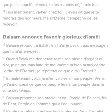
que je t'ai appelé, et voici, tu les as bénis déjà trois fois.
11
Fuis maintenant, va-t'en chez toi ! J'avais dit que je te
rendrais des honneurs, mais l'Éternel t'empêche de les
recevoir.
Balaam annonce l'avenir glorieux d'Israël
12
Balaam répondit à Balak : Eh ! n'ai-je pas dit aux messagers
que tu m'as envoyés :
13
Quand Balak me donnerait sa maison pleine d'argent et
d'or, je ne pourrais faire de moi-même ni bien ni mal contre
l'ordre de l'Éternel ; je répéterai ce que dira l'Éternel ?
14
Et maintenant voici, je m'en vais vers mon peuple. Viens,
je t'annoncerai ce que ce peuple fera à ton peuple dans la
suite des temps.
15
Balaam prononça son oracle, et dit : Parole de Balaam, fils
de Beor, Parole de l'homme qui a l'oeil ouvert,
16
Parole de celui qui entend les paroles de Dieu, De celui