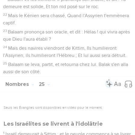
demeure est solide, Et ton nid posé sur le roc.
22
Mais le Kénien sera chassé, Quand l'Assyrien t'emmènera
captif.
23
Balaam prononça son oracle, et dit : Hélas ! qui vivra après
que Dieu l'aura établi ?
24
Mais des navires viendront de Kittim, Ils humilieront
l'Assyrien, ils humilieront l'Hébreu ; Et lui aussi sera détruit.
25
Balaam se leva, partit, et retourna chez lui. Balak s'en alla
aussi de son côté.
Nombres
25
Seuls les Évangiles sont disponibles en vidéo pour le moment.
Les Israélites se livrent à l'idolâtrie
1
Israël demeurait à Sittim ; et le peuple commença à se livrer