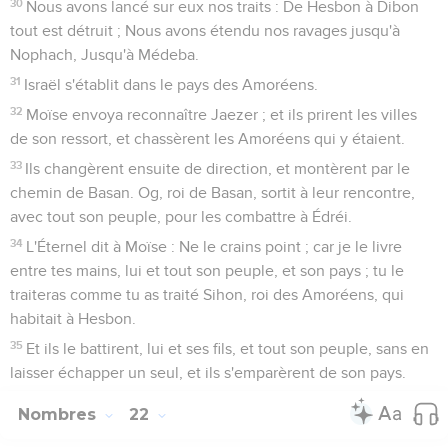
30
Nous avons lancé sur eux nos traits : De Hesbon à Dibon
tout est détruit ; Nous avons étendu nos ravages jusqu'à
Nophach, Jusqu'à Médeba.
31
Israël s'établit dans le pays des Amoréens.
32
Moïse envoya reconnaître Jaezer ; et ils prirent les villes
de son ressort, et chassèrent les Amoréens qui y étaient.
33
Ils changèrent ensuite de direction, et montèrent par le
chemin de Basan. Og, roi de Basan, sortit à leur rencontre,
avec tout son peuple, pour les combattre à Édréi.
34
L'Éternel dit à Moïse : Ne le crains point ; car je le livre
entre tes mains, lui et tout son peuple, et son pays ; tu le
traiteras comme tu as traité Sihon, roi des Amoréens, qui
habitait à Hesbon.
35
Et ils le battirent, lui et ses fils, et tout son peuple, sans en
laisser échapper un seul, et ils s'emparèrent de son pays.
Nombres
22