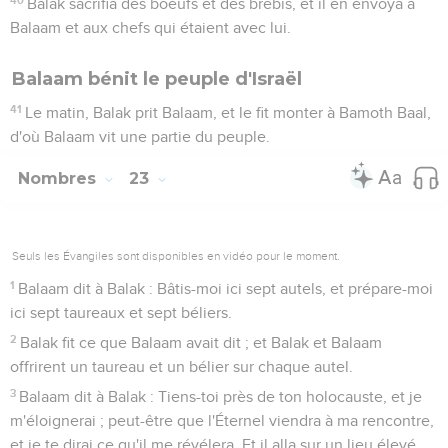
Balak sacrifia des boeufs et des brebis, et il en envoya à
Balaam et aux chefs qui étaient avec lui.
Balaam bénit le peuple d'Israël
41
Le matin, Balak prit Balaam, et le fit monter à Bamoth Baal,
d'où Balaam vit une partie du peuple.
Nombres
23
Seuls les Évangiles sont disponibles en vidéo pour le moment.
1
Balaam dit à Balak : Bâtis-moi ici sept autels, et prépare-moi
ici sept taureaux et sept béliers.
2
Balak fit ce que Balaam avait dit ; et Balak et Balaam
offrirent un taureau et un bélier sur chaque autel.
3
Balaam dit à Balak : Tiens-toi près de ton holocauste, et je
m'éloignerai ; peut-être que l'Éternel viendra à ma rencontre,
et je te dirai ce qu'il me révélera. Et il alla sur un lieu élevé.