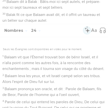
29
Balaam dit à Balak : Bâtis-moi ici sept autels, et prépare-
moi ici sept taureaux et sept béliers.
30
Balak fit ce que Balaam avait dit, et il offrit un taureau et
un bélier sur chaque autel.
Nombres
24
Seuls les Évangiles sont disponibles en vidéo pour le moment.
1
Balaam vit que l'Éternel trouvait bon de bénir Israël, et il
n'alla point comme les autres fois, à la rencontre des
enchantements ; mais il tourna son visage du côté du désert.
2
Balaam leva les yeux, et vit Israël campé selon ses tribus.
Alors l'esprit de Dieu fut sur lui.
3
Balaam prononça son oracle, et dit : Parole de Balaam, fils
de Beor, Parole de l'homme qui a l'oeil ouvert,
4
Parole de celui qui entend les paroles de Dieu, De celui qui
voit la vision du Tout Puissant, De celui qui se prosterne et