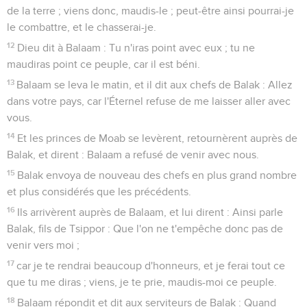
de la terre ; viens donc, maudis-le ; peut-être ainsi pourrai-je
le combattre, et le chasserai-je.
12
Dieu dit à Balaam : Tu n'iras point avec eux ; tu ne
maudiras point ce peuple, car il est béni.
13
Balaam se leva le matin, et il dit aux chefs de Balak : Allez
dans votre pays, car l'Éternel refuse de me laisser aller avec
vous.
14
Et les princes de Moab se levèrent, retournèrent auprès de
Balak, et dirent : Balaam a refusé de venir avec nous.
15
Balak envoya de nouveau des chefs en plus grand nombre
et plus considérés que les précédents.
16
Ils arrivèrent auprès de Balaam, et lui dirent : Ainsi parle
Balak, fils de Tsippor : Que l'on ne t'empêche donc pas de
venir vers moi ;
17
car je te rendrai beaucoup d'honneurs, et je ferai tout ce
que tu me diras ; viens, je te prie, maudis-moi ce peuple.
18
Balaam répondit et dit aux serviteurs de Balak : Quand