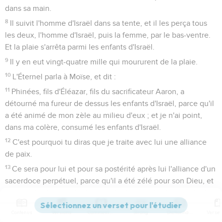
dans sa main.
8
Il suivit l'homme d'Israël dans sa tente, et il les perça tous
les deux, l'homme d'Israël, puis la femme, par le bas-ventre.
Et la plaie s'arrêta parmi les enfants d'Israël.
9
Il y en eut vingt-quatre mille qui moururent de la plaie.
10
L'Éternel parla à Moïse, et dit :
11
Phinées, fils d'Éléazar, fils du sacrificateur Aaron, a
détourné ma fureur de dessus les enfants d'Israël, parce qu'il
a été animé de mon zèle au milieu d'eux ; et je n'ai point,
dans ma colère, consumé les enfants d'Israël.
12
C'est pourquoi tu diras que je traite avec lui une alliance
de paix.
13
Ce sera pour lui et pour sa postérité après lui l'alliance d'un
sacerdoce perpétuel, parce qu'il a été zélé pour son Dieu, et
qu'il a fait l'expiation pour les enfants d'Israël.
14
L'homme d'Israël, qui fut tué avec la Madianite, s'appelait
Contenus
Versions
Commentaires
Strong
Dictionnaire
Zimri, fils de Salu ; il était chef d'une maison paternelle des