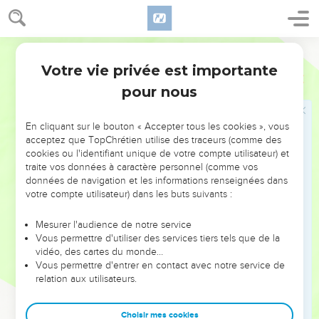
sépulcre, sera impur pendant sept jours.
17
On prendra, pour celui qui est impur, de la cendre de la
Segond 1910
victime expiatoire qui a été brûlée, et on mettra dessus de
Votre vie privée est importante
l'eau vive dans un vase.
Nombres
19
pour nous
18
Un homme pur prendra de l'hysope, et la trempera dans
l'eau ; puis il en fera l'aspersion sur la tente, sur tous les
ustensiles, sur les personnes qui sont là, sur celui qui a
En cliquant sur le bouton « Accepter tous les cookies », vous
acceptez que TopChrétien utilise des traceurs (comme des
touché des ossements, ou un homme tué, ou un mort, ou un
cookies ou l'identifiant unique de votre compte utilisateur) et
sépulcre.
traite vos données à caractère personnel (comme vos
19
Celui qui est pur fera l'aspersion sur celui qui est impur, le
données de navigation et les informations renseignées dans
votre compte utilisateur) dans les buts suivants :
troisième jour et le septième jour, et il le purifiera le
septième jour. Il lavera ses vêtements, et se lavera dans
Mesurer l'audience de notre service
l'eau ; et le soir, il sera pur.
Vous permettre d'utiliser des services tiers tels que de la
20
vidéo, des cartes du monde…
Un homme qui sera impur, et qui ne se purifiera pas, sera
Vous permettre d'entrer en contact avec notre service de
retranché du milieu de l'assemblée, car il a souillé le
relation aux utilisateurs.
sanctuaire de l'Éternel ; comme l'eau de purification n'a pas
été répandue sur lui, il est impur.
Choisir mes cookies