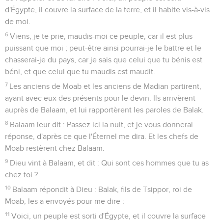
d'Égypte, il couvre la surface de la terre, et il habite vis-à-vis
de moi.
6
Viens, je te prie, maudis-moi ce peuple, car il est plus
puissant que moi ; peut-être ainsi pourrai-je le battre et le
chasserai-je du pays, car je sais que celui que tu bénis est
béni, et que celui que tu maudis est maudit.
7
Les anciens de Moab et les anciens de Madian partirent,
ayant avec eux des présents pour le devin. Ils arrivèrent
auprès de Balaam, et lui rapportèrent les paroles de Balak.
8
Balaam leur dit : Passez ici la nuit, et je vous donnerai
réponse, d'après ce que l'Éternel me dira. Et les chefs de
Moab restèrent chez Balaam.
9
Dieu vint à Balaam, et dit : Qui sont ces hommes que tu as
chez toi ?
10
Balaam répondit à Dieu : Balak, fils de Tsippor, roi de
Moab, les a envoyés pour me dire :
11
Voici, un peuple est sorti d'Égypte, et il couvre la surface