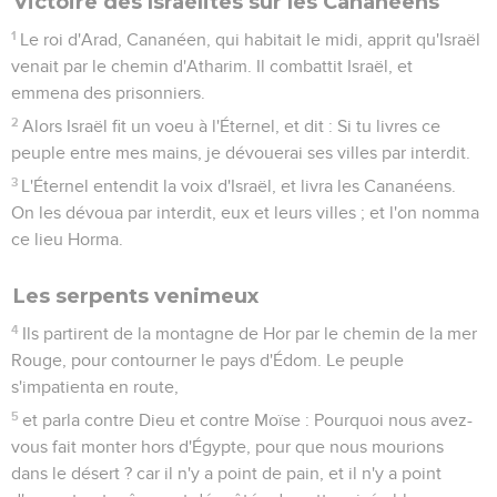
Victoire des Israélites sur les Cananéens
1
Le roi d'Arad, Cananéen, qui habitait le midi, apprit qu'Israël
venait par le chemin d'Atharim. Il combattit Israël, et
emmena des prisonniers.
2
Alors Israël fit un voeu à l'Éternel, et dit : Si tu livres ce
peuple entre mes mains, je dévouerai ses villes par interdit.
3
L'Éternel entendit la voix d'Israël, et livra les Cananéens.
On les dévoua par interdit, eux et leurs villes ; et l'on nomma
ce lieu Horma.
Les serpents venimeux
4
Ils partirent de la montagne de Hor par le chemin de la mer
Rouge, pour contourner le pays d'Édom. Le peuple
s'impatienta en route,
5
et parla contre Dieu et contre Moïse : Pourquoi nous avez-
vous fait monter hors d'Égypte, pour que nous mourions
dans le désert ? car il n'y a point de pain, et il n'y a point