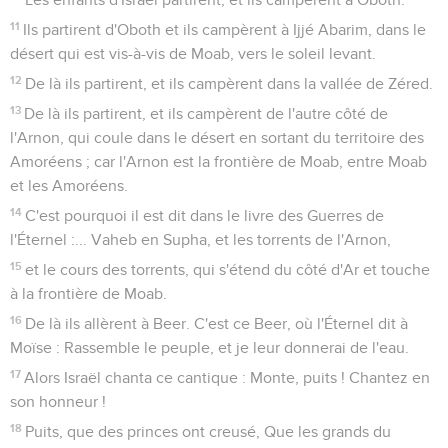
11
Ils partirent d'Oboth et ils campèrent à Ijjé Abarim, dans le
désert qui est vis-à-vis de Moab, vers le soleil levant.
12
De là ils partirent, et ils campèrent dans la vallée de Zéred.
13
De là ils partirent, et ils campèrent de l'autre côté de
l'Arnon, qui coule dans le désert en sortant du territoire des
Amoréens ; car l'Arnon est la frontière de Moab, entre Moab
et les Amoréens.
14
C'est pourquoi il est dit dans le livre des Guerres de
l'Éternel :... Vaheb en Supha, et les torrents de l'Arnon,
15
et le cours des torrents, qui s'étend du côté d'Ar et touche
à la frontière de Moab.
16
De là ils allèrent à Beer. C'est ce Beer, où l'Éternel dit à
Moïse : Rassemble le peuple, et je leur donnerai de l'eau.
17
Alors Israël chanta ce cantique : Monte, puits ! Chantez en
son honneur !
18
Puits, que des princes ont creusé, Que les grands du