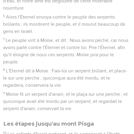
d'eau, et notre âme est dégoûtée de cette misérable
nourriture.
6
Alors l'Éternel envoya contre le peuple des serpents
brûlants ; ils mordirent le peuple, et il mourut beaucoup de
gens en Israël.
7
Le peuple vint à Moïse, et dit : Nous avons péché, car nous
avons parlé contre l'Éternel et contre toi. Prie l'Éternel, afin
qu'il éloigne de nous ces serpents. Moïse pria pour le
peuple.
8
L'Éternel dit à Moïse : Fais-toi un serpent brûlant, et place-
le sur une perche ; quiconque aura été mordu, et le
regardera, conservera la vie.
9
Moïse fit un serpent d'airain, et le plaça sur une perche ; et
quiconque avait été mordu par un serpent, et regardait le
serpent d'airain, conservait la vie.
Les étapes jusqu'au mont Pisga
10
Les enfants d'Israël partirent, et ils campèrent à Oboth.