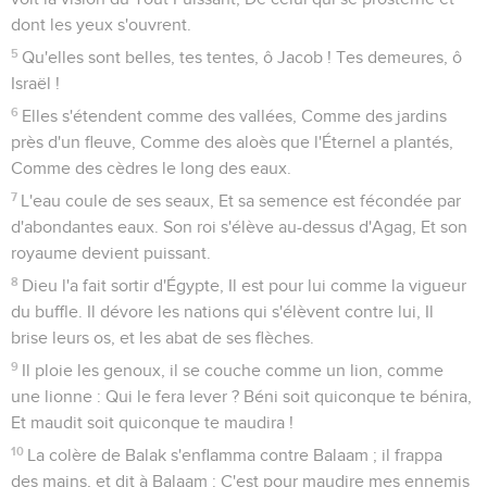
dont les yeux s'ouvrent.
5
Qu'elles sont belles, tes tentes, ô Jacob ! Tes demeures, ô
Israël !
6
Elles s'étendent comme des vallées, Comme des jardins
près d'un fleuve, Comme des aloès que l'Éternel a plantés,
Comme des cèdres le long des eaux.
7
L'eau coule de ses seaux, Et sa semence est fécondée par
d'abondantes eaux. Son roi s'élève au-dessus d'Agag, Et son
royaume devient puissant.
8
Dieu l'a fait sortir d'Égypte, Il est pour lui comme la vigueur
du buffle. Il dévore les nations qui s'élèvent contre lui, Il
brise leurs os, et les abat de ses flèches.
9
Il ploie les genoux, il se couche comme un lion, comme
une lionne : Qui le fera lever ? Béni soit quiconque te bénira,
Et maudit soit quiconque te maudira !
10
La colère de Balak s'enflamma contre Balaam ; il frappa
des mains, et dit à Balaam : C'est pour maudire mes ennemis