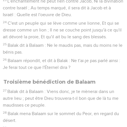
L'enchantement ne peut rien contre Jacob, Ni la divination
contre Israël ; Au temps marqué, il sera dit à Jacob et à
Israël : Quelle est l'oeuvre de Dieu.
24
C'est un peuple qui se lève comme une lionne, Et qui se
dresse comme un lion ; Il ne se couche point jusqu'à ce qu'il
ait dévoré la proie, Et qu'il ait bu le sang des blessés.
25
Balak dit à Balaam : Ne le maudis pas, mais du moins ne le
bénis pas.
26
Balaam répondit, et dit à Balak : Ne t'ai-je pas parlé ainsi :
Je ferai tout ce que l'Éternel dira ?
Troisième bénédiction de Balaam
27
Balak dit à Balaam : Viens donc, je te mènerai dans un
autre lieu ; peut être Dieu trouvera-t-il bon que de là tu me
maudisses ce peuple.
28
Balak mena Balaam sur le sommet du Peor, en regard du
désert.