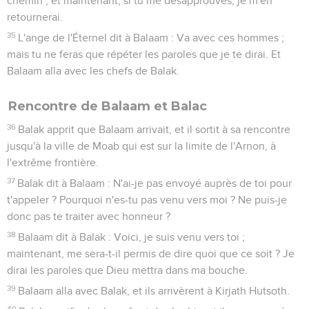
chemin ; et maintenant, si tu me désapprouves, je m'en
retournerai.
35
L'ange de l'Éternel dit à Balaam : Va avec ces hommes ;
mais tu ne feras que répéter les paroles que je te dirai. Et
Balaam alla avec les chefs de Balak.
Rencontre de Balaam et Balac
36
Balak apprit que Balaam arrivait, et il sortit à sa rencontre
jusqu'à la ville de Moab qui est sur la limite de l'Arnon, à
l'extrême frontière.
37
Balak dit à Balaam : N'ai-je pas envoyé auprès de toi pour
t'appeler ? Pourquoi n'es-tu pas venu vers moi ? Ne puis-je
donc pas te traiter avec honneur ?
38
Balaam dit à Balak : Voici, je suis venu vers toi ;
maintenant, me sera-t-il permis de dire quoi que ce soit ? Je
dirai les paroles que Dieu mettra dans ma bouche.
39
Balaam alla avec Balak, et ils arrivèrent à Kirjath Hutsoth.
40