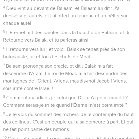
4
Dieu vint au-devant de Balaam, et Balaam lui dit : J'ai
dressé sept autels, et j'ai offert un taureau et un bélier sur
chaque autel.
5
L'Éternel mit des paroles dans la bouche de Balaam, et dit :
Retourne vers Balak, et tu parleras ainsi.
6
Il retourna vers lui ; et voici, Balak se tenait près de son
holocauste, lui et tous les chefs de Moab.
7
Balaam prononça son oracle, et dit : Balak m'a fait
descendre d'Aram, Le roi de Moab m'a fait descendre des
montagnes de l'Orient. -Viens, maudis-moi Jacob ! Viens,
sois irrité contre Israël !
8
Comment maudirais-je celui que Dieu n'a point maudit ?
Comment serais-je irrité quand l'Éternel n'est point irrité ?
9
Je le vois du sommet des rochers, Je le contemple du haut
des collines : C'est un peuple qui a sa demeure à part, Et qui
ne fait point partie des nations.
10
Qui peut compter la poussière de Jacob, Et dire le nombre