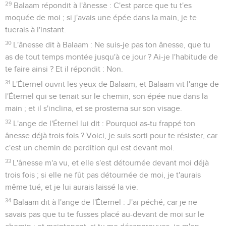
29
Balaam répondit à l'ânesse : C'est parce que tu t'es
moquée de moi ; si j'avais une épée dans la main, je te
tuerais à l'instant.
30
L'ânesse dit à Balaam : Ne suis-je pas ton ânesse, que tu
as de tout temps montée jusqu'à ce jour ? Ai-je l'habitude de
te faire ainsi ? Et il répondit : Non.
31
L'Éternel ouvrit les yeux de Balaam, et Balaam vit l'ange de
l'Éternel qui se tenait sur le chemin, son épée nue dans la
main ; et il s'inclina, et se prosterna sur son visage.
32
L'ange de l'Éternel lui dit : Pourquoi as-tu frappé ton
ânesse déjà trois fois ? Voici, je suis sorti pour te résister, car
c'est un chemin de perdition qui est devant moi.
33
L'ânesse m'a vu, et elle s'est détournée devant moi déjà
trois fois ; si elle ne fût pas détournée de moi, je t'aurais
même tué, et je lui aurais laissé la vie.
34
Balaam dit à l'ange de l'Éternel : J'ai péché, car je ne
savais pas que tu te fusses placé au-devant de moi sur le