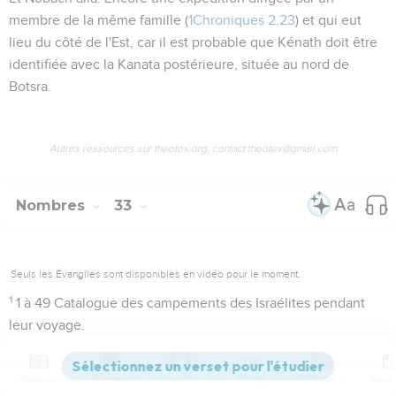
membre de la même famille (
1Chroniques 2.23
) et qui eut
lieu du côté de l'Est, car il est probable que Kénath doit être
identifiée avec la Kanata postérieure, située au nord de
Botsra.
Autres ressources sur theotex.org, contact theotex@gmail.com
Nombres
33
Seuls les Évangiles sont disponibles en vidéo pour le moment.
1
1 à 49
Catalogue des campements des Israélites pendant
leur voyage.
Ce catalogue, tiré du document élohiste, nous est transmis
Contenus
Versions
Commentaires
Strong
Dictionnaire
comme ayant été écrit par Moïse lui-même sur l'ordre de