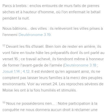
Parcs à brebis
: enclos entourés de murs faits de pierres
sèches et à hauteur d'homme, où l'on enfermait le bétail
pendant la nuit.
Nous bâtirons... des villes
: ils relèveront les villes prises à
l'ennemi
Deutéronome 3.19
.
17
Devant les fils d'Israël
. Bien loin de rester en arrière, ils
vont faire en toute hâte les préparatifs dont ils ont parlé au
verset 16 ; ce travail achevé, ils tiendront même à honneur
de former l'avant-garde de l'armée (
Deutéronome 3.18
;
Josué 1.14
;
4.12
. Il est évident qu'en agissant ainsi, ils ne
comptent pas laisser leurs familles à la merci des peuples
environnants. Voir au verset 24. Les reproches sévères de
Moïse les ont à la fois humiliés et stimulés.
19
Nous ne posséderons rien...
: Notre participation à la
conquête ne nous donnera aucun droit à réclamer une