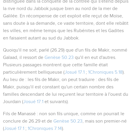
distinguée dans la conquête de la contrée qui s'étend depuis
la rive nord du Jabbok jusque bien au nord de la mer de
Galilée. En récompense de cet exploit elle reçut de Moïse,
sans doute à sa demande, ce vaste territoire, dont elle rebâtit
les villes, en même temps que les Rubénites et les Gadites
en faisaient autant au sud du Jabbok.
Quoiqu'il ne soit, parlé (
26.29
) que d'un fils de Makir, nommé
Galaad, il ressort de
Genèse 50.23
qu'il en eut d'autres.
Plusieurs passages montrent que cette famille était
particulièrement belliqueuse (
Josué 17.1
;
1Chroniques 5.18
).
Au lieu de :
les fils de Makir
, on peut traduire :
des fils de
Makir
, puisqu'il est constant qu'un certain nombre des
familles descendant de lui reçurent leur territoire à l'ouest du
Jourdain (
Josué 17.1
et suivants).
Fils de Manassé
: non son fils unique, comme on pourrait le
conclure de
26.29
et de
Genèse 50.23
, mais son premier-né
(
Josué 17.1
;
1Chroniques 7.14
).