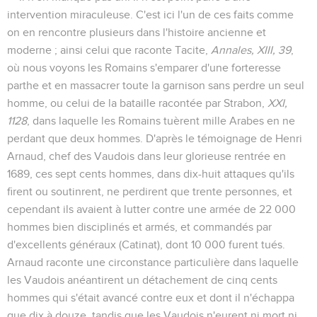
intervention miraculeuse. C'est ici l'un de ces faits comme
on en rencontre plusieurs dans l'histoire ancienne et
moderne ; ainsi celui que raconte Tacite,
Annales, XIII, 39
,
où nous voyons les Romains s'emparer d'une forteresse
parthe et en massacrer toute la garnison sans perdre un seul
homme, ou celui de la bataille racontée par Strabon,
XXI,
1128
, dans laquelle les Romains tuèrent mille Arabes en ne
perdant que deux hommes. D'après le témoignage de Henri
Arnaud, chef des Vaudois dans leur glorieuse rentrée en
1689,
ces sept cents hommes, dans dix-huit attaques qu'ils
firent ou soutinrent, ne perdirent que trente personnes, et
cependant ils avaient à lutter contre une armée de 22 000
hommes bien disciplinés et armés, et commandés par
d'excellents généraux (Catinat), dont 10 000 furent tués.
Arnaud raconte une circonstance particulière dans laquelle
les Vaudois anéantirent un détachement de cinq cents
hommes qui s'était avancé contre eux et dont il n'échappa
que dix à douze, tandis que les Vaudois n'eurent ni mort ni