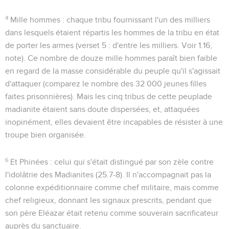
4
Mille hommes
: chaque tribu fournissant l'un des milliers
dans lesquels étaient répartis les hommes de la tribu en état
de porter les armes (verset 5 :
d'entre les milliers
. Voir
1.16
,
note). Ce nombre de douze mille hommes paraît bien faible
en regard de la masse considérable du peuple qu'il s'agissait
d'attaquer (comparez le nombre des 32 000 jeunes filles
faites prisonnières). Mais les cinq tribus de cette peuplade
madianite étaient sans doute dispersées, et, attaquées
inopinément, elles devaient être incapables de résister à une
troupe bien organisée.
6
Et Phinées
: celui qui s'était distingué par son zèle contre
l'idolâtrie des Madianites (
25.7-8
). Il n'accompagnait pas la
colonne expéditionnaire comme chef militaire, mais comme
chef religieux, donnant les signaux prescrits, pendant que
son père Eléazar était retenu comme souverain sacrificateur
auprès du sanctuaire.