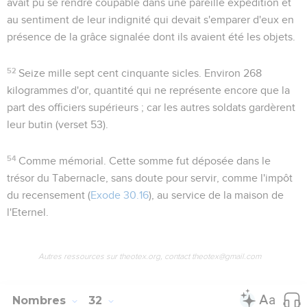
avait pu se rendre coupable dans une pareille expédition et
au sentiment de leur indignité qui devait s'emparer d'eux en
présence de la grâce signalée dont ils avaient été les objets.
52
Seize mille sept cent cinquante sicles
. Environ 268
kilogrammes d'or, quantité qui ne représente encore que la
part des officiers supérieurs ; car les autres soldats gardèrent
leur butin (verset 53).
54
Comme mémorial
. Cette somme fut déposée dans le
trésor du Tabernacle, sans doute pour servir, comme l'impôt
du recensement (
Exode 30.16
), au service de la maison de
l'Eternel.
Autres ressources sur theotex.org, contact theotex@gmail.com
Nombres
32