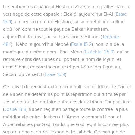
Les Rubénites rebâtirent
Hesbon
(
21.25
) et cinq villes dans le
voisinage de cette capitale :
Eléalé
, aujourd'hui El-Al (
Esaïe
15.4
), un peu au nord de Hesbon, au sommet d'une colline
d'où l'on domine tout le pays de Belka ;
Kiriathaïm
,
aujourd'hui Kureyat, au sud des monts Attarus (
Jérémie
48.1
) ;
Nébo
, aujourd'hui Nebbé (
Esaïe 15.2
), non loin de la
montagne du même nom ;
Baal-Méon
(
Ezéchiel 25.9
), qui se
retrouve dans des ruines qui portent le nom de Myun, et
enfin
Sibma
, encore inconnue et peut-être identique au,
Sébam du verset 3 (
Esaïe 16.9
).
Ce travail de reconstruction accompli par les tribus de Gad et
de Ruben ne détermina point la répartition qui fut faite par
Josué de tout le territoire entre ces deux tribus. Car plus tard
(
Josué 13.8
) Ruben reçut en partage toute la contrée la plus
méridionale entre Hesbon et l'Amon, y compris Dibon et
Aroër rebâties par Gad, tandis que Gad reçut la contrée plus
septentrionale, entre Hesbon et le Jabbok. Ce manque de