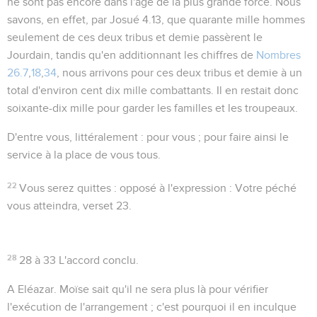
ne sont pas encore dans l'âge de la plus grande force. Nous
savons, en effet, par Josué
4.13
, que quarante mille hommes
seulement de ces deux tribus et demie passèrent le
Jourdain, tandis qu'en additionnant les chiffres de
Nombres
26.7
,
18
,
34
, nous arrivons pour ces deux tribus et demie à un
total d'environ cent dix mille combattants. Il en restait donc
soixante-dix mille pour garder les familles et les troupeaux.
D'entre vous
, littéralement :
pour vous
; pour faire ainsi le
service à la place de vous tous.
22
Vous serez quittes
: opposé à l'expression :
Votre péché
vous atteindra
, verset 23.
28
28 à 33
L'accord conclu.
A Eléazar
. Moïse sait qu'il ne sera plus là pour vérifier
l'exécution de l'arrangement ; c'est pourquoi il en inculque