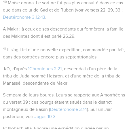
40
Moïse donna
. Le sort ne fut pas plus consulté dans ce cas
que dans celui de Gad et de Ruben (voir versets 22, 29, 33 ;
Deutéronome 3.12-13
.
A Makir
: à ceux de ses descendants qui formèrent la famille
des Makirites dont il est parlé
26.29
.
41
Il s'agit ici d'une nouvelle expédition, commandée par Jaïr,
dans des contrées encore plus septentrionales.
Jaïr
, d'après
1Chroniques 2.21
, descendait d'un père de la
tribu de Juda nommé Hetsron. et d'une mère de la tribu de
Manassé, descendante de Makir.
S'empara de leurs bourgs
.
Leurs
se rapporte aux Amorrhéens
du verset 39 ; ces bourgs étaient situés dans le district
montagneux de Basan (
Deutéronome 3.14
). Sur un Jaïr
postérieur, voir
Juges 10.3
.
Et Nobach alla
. Encore une expédition dirigée par un