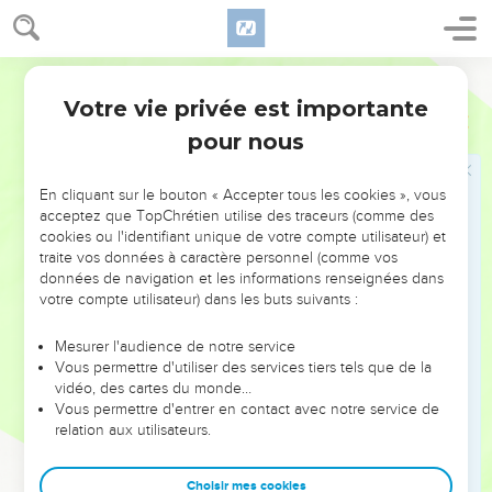
quatorze. Le nombre des agneaux est chaque jour de deux
fois sept.
Bible annotée
Votre vie privée est importante
Nombres
29
pour nous
En cliquant sur le bouton « Accepter tous les cookies », vous
acceptez que TopChrétien utilise des traceurs (comme des
cookies ou l'identifiant unique de votre compte utilisateur) et
35
35 à 38
La fête de clôture.
traite vos données à caractère personnel (comme vos
données de navigation et les informations renseignées dans
Le huitième jour...
Le vingt-deuxième, du mois (voir
votre compte utilisateur) dans les buts suivants :
Lévitique 23.36
).
Mesurer l'audience de notre service
Vous permettre d'utiliser des services tiers tels que de la
39
Formule finale.
vidéo, des cartes du monde…
Vous permettre d'entrer en contact avec notre service de
Indépendamment de vos vœux
. Dans ce chapitre ont été
relation aux utilisateurs.
énumérés les sacrifices obligatoires, offerts pour et par la
communauté tout entière ; en dehors de cela restent les
Choisir mes cookies