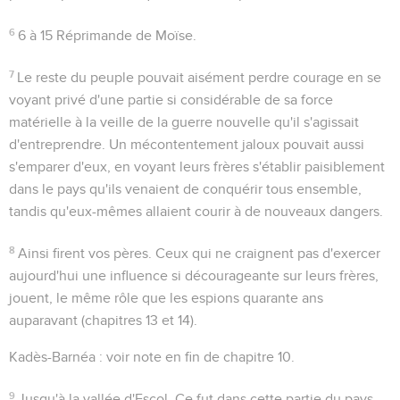
6
6 à 15
Réprimande de Moïse.
7
Le reste du peuple pouvait aisément perdre courage en se
voyant privé d'une partie si considérable de sa force
matérielle à la veille de la guerre nouvelle qu'il s'agissait
d'entreprendre. Un mécontentement jaloux pouvait aussi
s'emparer d'eux, en voyant leurs frères s'établir paisiblement
dans le pays qu'ils venaient de conquérir tous ensemble,
tandis qu'eux-mêmes allaient courir à de nouveaux dangers.
8
Ainsi firent vos pères
. Ceux qui ne craignent pas d'exercer
aujourd'hui une influence si décourageante sur leurs frères,
jouent, le même rôle que les espions quarante ans
auparavant (chapitres 13 et 14).
Kadès-Barnéa
: voir note en fin de chapitre 10.
9
Jusqu'à la vallée d'Escol
. Ce fut dans cette partie du pays