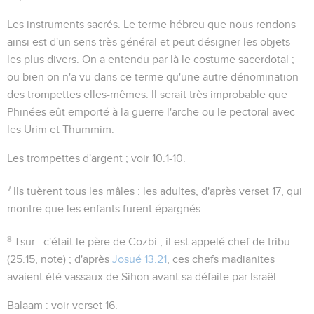
Les instruments sacrés
. Le terme hébreu que nous rendons
ainsi est d'un sens très général et peut désigner les objets
les plus divers. On a entendu par là le costume sacerdotal ;
ou bien on n'a vu dans ce terme qu'une autre dénomination
des trompettes elles-mêmes. Il serait très improbable que
Phinées eût emporté à la guerre l'arche ou le pectoral avec
les Urim et Thummim.
Les trompettes d'argent
; voir
10.1-10
.
7
Ils tuèrent tous les mâles
: les adultes, d'après verset 17, qui
montre que les enfants furent épargnés.
8
Tsur
: c'était le père de Cozbi ; il est appelé chef de tribu
(
25.15
, note) ; d'après
Josué 13.21
, ces chefs madianites
avaient été vassaux de Sihon avant sa défaite par Israël.
Balaam
: voir verset 16.