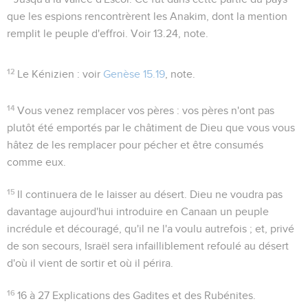
que les espions rencontrèrent les Anakim, dont la mention
remplit le peuple d'effroi. Voir
13.24
, note.
12
Le Kénizien
: voir
Genèse 15.19
, note.
14
Vous venez remplacer vos pères
: vos pères n'ont pas
plutôt été emportés par le châtiment de Dieu que vous vous
hâtez de les remplacer pour pécher et être consumés
comme eux.
15
Il continuera de le laisser au désert
. Dieu ne voudra pas
davantage aujourd'hui introduire en Canaan un peuple
incrédule et découragé, qu'il ne l'a voulu autrefois ; et, privé
de son secours, Israël sera infailliblement refoulé au désert
d'où il vient de sortir et où il périra.
16
16 à 27
Explications des Gadites et des Rubénites.