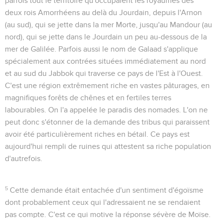
parfois tout le territoire qu'occupaient les royaumes des
deux rois Amorrhéens au delà du Jourdain, depuis l'Arnon
(au sud), qui se jette dans la mer Morte, jusqu'au Mandour (au
nord), qui se jette dans le Jourdain un peu au-dessous de la
mer de Galilée. Parfois aussi le nom de Galaad s'applique
spécialement aux contrées situées immédiatement au nord
et au sud du Jabbok qui traverse ce pays de l'Est à l'Ouest.
C'est une région extrêmement riche en vastes pâturages, en
magnifiques forêts de chênes et en fertiles terres
labourables. On l'a appelée le
paradis des nomades
. L'on ne
peut donc s'étonner de la demande des tribus qui paraissent
avoir été particulièrement riches en bétail. Ce pays est
aujourd'hui rempli de ruines qui attestent sa riche population
d'autrefois.
5
Cette demande était entachée d'un sentiment d'égoïsme
dont probablement ceux qui l'adressaient ne se rendaient
pas compte. C'est ce qui motive la réponse sévère de Moïse.