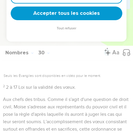
sacrifices volontaires offerts par les particuliers (
Lévitique
23.38
;
22.18
,
21
).
Accepter tous les cookies
Tout refuser
Autres ressources sur theotex.org, contact theotex@gmail.com
Nombres
30
Seuls les Évangiles sont disponibles en vidéo pour le moment.
2
2 à 17
Loi sur la validité des vœux.
Aux chefs des tribus
. Comme il s'agit d'une question de droit
civil, Moïse s'adresse aux représentants du pouvoir civil et il
pose la règle d'après laquelle ils auront à juger les cas qui
leur seront soumis. L'accomplissement des vœux consistant
surtout en offrandes et en sacrifices, cette ordonnance se