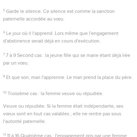
5
Garde le silence
. Ce silence est comme la sanction
paternelle accordée au vœu.
6
Le jour où il l'apprend
. Lors même que l'engagement
d'abstinence serait déjà en cours d'exécution.
7
7 à 9
Second cas : la jeune fille qui se marie étant déjà liée
par un vœu.
8
Et que son, mari l'apprenne
. Le mari prend la place du père.
10
Troisième cas : la femme veuve ou répudiée.
Veuve ou répudiée
. Si la femme était indépendante, ses
vœux sont en tout cas valables ; elle ne rentre pas sous
l'autorité paternelle.
11
11 à 16
Quatrième cas : l'engagement pris par une femme