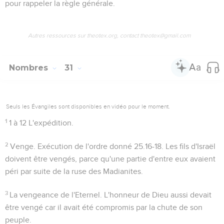
pour rappeler la règle générale.
Autres ressources sur theotex.org, contact theotex@gmail.com
Nombres
31
Seuls les Évangiles sont disponibles en vidéo pour le moment.
1
1 à 12
L'expédition.
2
Venge
. Exécution de l'ordre donné
25.16-18
. Les fils d'Israël
doivent être vengés, parce qu'une partie d'entre eux avaient
péri par suite de la ruse des Madianites.
3
La vengeance de l'Eternel
. L'honneur de Dieu aussi devait
être vengé car il avait été compromis par la chute de son
peuple.