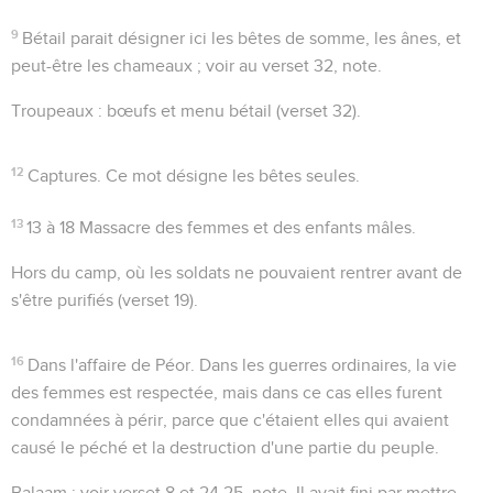
9
Bétail
parait désigner ici les
bêtes de somme
, les ânes, et
peut-être les chameaux ; voir au verset 32, note.
Troupeaux
: bœufs et menu bétail (verset 32).
12
Captures
. Ce mot désigne les bêtes seules.
13
13 à 18
Massacre des femmes et des enfants mâles.
Hors du camp
, où les soldats ne pouvaient rentrer avant de
s'être purifiés (verset 19).
16
Dans l'affaire de Péor
. Dans les guerres ordinaires, la vie
des femmes est respectée, mais dans ce cas elles furent
condamnées à périr, parce que c'étaient elles qui avaient
causé le péché et la destruction d'une partie du peuple.
Balaam
: voir verset 8 et
24.25
, note. Il avait fini par mettre