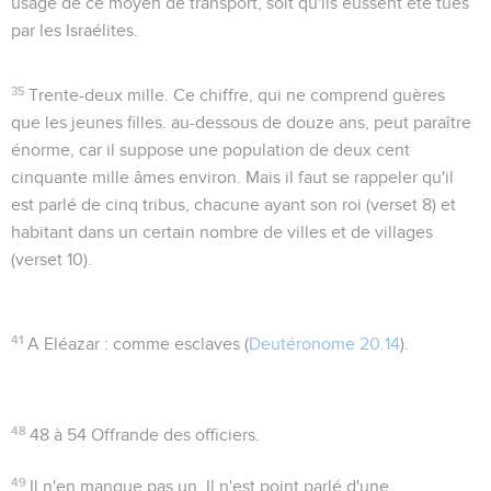
usage de ce moyen de transport, soit qu'ils eussent été tués
par les Israélites.
35
Trente-deux mille
. Ce chiffre, qui ne comprend guères
que les jeunes filles. au-dessous de douze ans, peut paraître
énorme, car il suppose une population de deux cent
cinquante mille âmes environ. Mais il faut se rappeler qu'il
est parlé de cinq tribus, chacune ayant son roi (verset 8) et
habitant dans un certain nombre de villes et de villages
(verset 10).
41
A Eléazar
: comme esclaves (
Deutéronome 20.14
).
48
48 à 54
Offrande des officiers.
49
Il n'en manque pas un
. Il n'est point parlé d'une