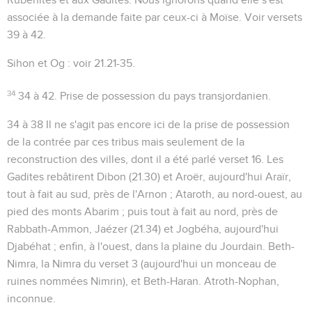
associée à la demande faite par ceux-ci à Moïse. Voir versets
39 à 42.
Sihon et Og
: voir
21.21-35
.
34
34 à 42
. Prise de possession du pays transjordanien.
34 à 38
Il ne s'agit pas encore ici de la prise de possession
de la contrée par ces tribus mais seulement de la
reconstruction des villes, dont il a été parlé verset 16. Les
Gadites rebâtirent
Dibon
(
21.30
) et
Aroër
, aujourd'hui Araïr,
tout à fait au sud, près de l'Arnon ;
Ataroth
, au nord-ouest, au
pied des monts Abarim ; puis tout à fait au nord, près de
Rabbath-Ammon,
Jaézer
(
21.34
) et
Jogbéha
, aujourd'hui
Djabéhat ; enfin, à l'ouest, dans la plaine du Jourdain.
Beth-
Nimra
, la Nimra du verset 3 (aujourd'hui un monceau de
ruines nommées Nimrin), et
Beth-Haran
.
Atroth-Nophan
,
inconnue.