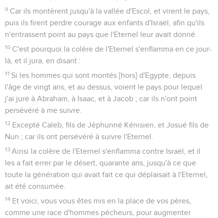
9
Car ils montèrent jusqu'à la vallée d'Escol, et virent le pays,
puis ils firent perdre courage aux enfants d'Israël, afin qu'ils
n'entrassent point au pays que l'Eternel leur avait donné.
10
C'est pourquoi la colère de l'Eternel s'enflamma en ce jour-
là, et il jura, en disant :
11
Si les hommes qui sont montés [hors] d'Egypte, depuis
l'âge de vingt ans, et au dessus, voient le pays pour lequel
j'ai juré à Abraham, à Isaac, et à Jacob ; car ils n'ont point
persévéré à me suivre.
12
Excepté Caleb, fils de Jéphunné Kénisien, et Josué fils de
Nun ; car ils ont persévéré à suivre l'Eternel.
13
Ainsi la colère de l'Eternel s'enflamma contre Israël, et il
les a fait errer par le désert, quarante ans, jusqu'à ce que
toute la génération qui avait fait ce qui déplaisait à l'Eternel,
ait été consumée.
14
Et voici, vous vous êtes mis en la place de vos pères,
comme une race d'hommes pécheurs, pour augmenter