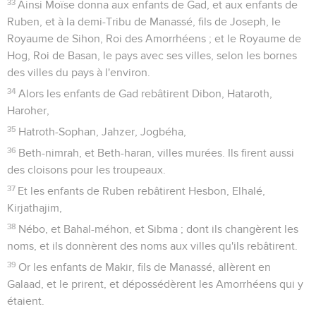
33
Ainsi Moïse donna aux enfants de Gad, et aux enfants de
Ruben, et à la demi-Tribu de Manassé, fils de Joseph, le
Royaume de Sihon, Roi des Amorrhéens ; et le Royaume de
Hog, Roi de Basan, le pays avec ses villes, selon les bornes
des villes du pays à l'environ.
34
Alors les enfants de Gad rebâtirent Dibon, Hataroth,
Haroher,
35
Hatroth-Sophan, Jahzer, Jogbéha,
36
Beth-nimrah, et Beth-haran, villes murées. Ils firent aussi
des cloisons pour les troupeaux.
37
Et les enfants de Ruben rebâtirent Hesbon, Elhalé,
Kirjathajim,
38
Nébo, et Bahal-méhon, et Sibma ; dont ils changèrent les
noms, et ils donnèrent des noms aux villes qu'ils rebâtirent.
39
Or les enfants de Makir, fils de Manassé, allèrent en
Galaad, et le prirent, et dépossédèrent les Amorrhéens qui y
étaient.