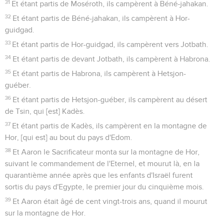
31
Et étant partis de Moséroth, ils campèrent à Béné-jahakan.
32
Et étant partis de Béné-jahakan, ils campèrent à Hor-
guidgad.
33
Et étant partis de Hor-guidgad, ils campèrent vers Jotbath.
34
Et étant partis de devant Jotbath, ils campèrent à Habrona.
35
Et étant partis de Habrona, ils campèrent à Hetsjon-
guéber.
36
Et étant partis de Hetsjon-guéber, ils campèrent au désert
de Tsin, qui [est] Kadès.
37
Et étant partis de Kadès, ils campèrent en la montagne de
Hor, [qui est] au bout du pays d'Edom.
38
Et Aaron le Sacrificateur monta sur la montagne de Hor,
suivant le commandement de l'Eternel, et mourut là, en la
quarantième année après que les enfants d'Israël furent
sortis du pays d'Egypte, le premier jour du cinquième mois.
39
Et Aaron était âgé de cent vingt-trois ans, quand il mourut
sur la montagne de Hor.