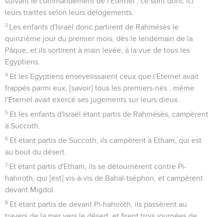
suivant le commandement de l'Eternel ; ce sont donc ici
leurs traittes selon leurs délogements.
3
Les enfants d'Israël donc partirent de Rahmésès le
quinzième jour du premier mois, dès le lendemain de la
Pâque, et ils sortirent à main levée, à la vue de tous les
Egyptiens.
4
Et les Egyptiens ensevelissaient ceux que l'Eternel avait
frappés parmi eux, [savoir] tous les premiers-nés ; même
l'Eternel avait exercé ses jugements sur leurs dieux.
5
Et les enfants d'Israël étant partis de Rahmésès, campèrent
à Succoth.
6
Et étant partis de Succoth, ils campèrent à Etham, qui est
au bout du désert.
7
Et étant partis d'Etham, ils se détournèrent contre Pi-
hahiroth, qui [est] vis-à-vis de Bahal-tséphon, et campèrent
devant Migdol.
8
Et étant partis de devant Pi-hahiroth, ils passèrent au
travers de la mer vers le désert, et firent trois journées de