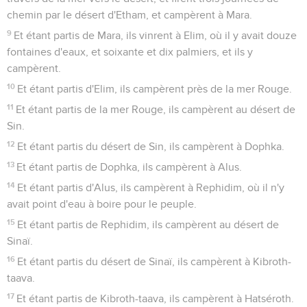
chemin par le désert d'Etham, et campèrent à Mara.
9
Et étant partis de Mara, ils vinrent à Elim, où il y avait douze
fontaines d'eaux, et soixante et dix palmiers, et ils y
campèrent.
10
Et étant partis d'Elim, ils campèrent près de la mer Rouge.
11
Et étant partis de la mer Rouge, ils campèrent au désert de
Sin.
12
Et étant partis du désert de Sin, ils campèrent à Dophka.
13
Et étant partis de Dophka, ils campèrent à Alus.
14
Et étant partis d'Alus, ils campèrent à Rephidim, où il n'y
avait point d'eau à boire pour le peuple.
15
Et étant partis de Rephidim, ils campèrent au désert de
Sinaï.
16
Et étant partis du désert de Sinaï, ils campèrent à Kibroth-
taava.
17
Et étant partis de Kibroth-taava, ils campèrent à Hatséroth.