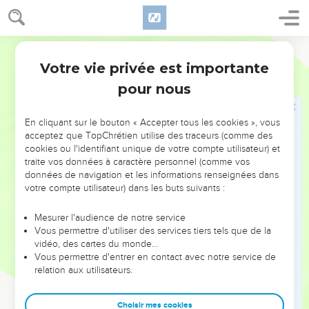
Une offrande volontaire pour Dieu
48
Et les capitaines qui avaient charge des milliers de
Martin
l'armée, tant les chefs des milliers, que les chefs des
centaines, s'approchèrent de Moïse,
Votre vie privée est importante
Nombres
31
49
Et lui dirent : Tes serviteurs ont fait le compte des gens de
pour nous
guerre qui sont sous notre charge, et il ne s'en manque pas
un seul.
En cliquant sur le bouton « Accepter tous les cookies », vous
acceptez que TopChrétien utilise des traceurs (comme des
50
C'est pourquoi nous offrons l'offrande de l'Eternel, chacun
cookies ou l'identifiant unique de votre compte utilisateur) et
ce qu'il s'est trouvé avoir, des joyaux d'or, des jarretières, des
traite vos données à caractère personnel (comme vos
bracelets, des anneaux, des pendants d'oreilles, et des
données de navigation et les informations renseignées dans
colliers, afin de faire propitiation pour nos personnes devant
votre compte utilisateur) dans les buts suivants :
l'Eternel.
Mesurer l'audience de notre service
51
Et Moïse et Eléazar le Sacrificateur reçurent d'eux l'or,
Vous permettre d'utiliser des services tiers tels que de la
[savoir] toute pièce d'ouvrage.
vidéo, des cartes du monde…
Vous permettre d'entrer en contact avec notre service de
52
Et tout l'or de l'offrande élevée qui fut présenté à l'Eternel
relation aux utilisateurs.
de la part des chefs de milliers et des chefs de centaines,
[montait à] seize mille sept cent cinquante sicles.
Choisir mes cookies