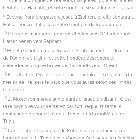
Et de la montagne de Hor vous marquerez pour vos limites
l'entrée de Hamath ; et cette frontière se rendra vers Tsédad.
9
Et cette frontière passera jusqu'à Ziphron, et elle aboutira à
Hatsar-hénan ; telle sera votre frontière du Septentrion.
10
Puis vous marquerez pour vos limites vers l'Orient depuis
Hatsar-hénan vers Sepham.
11
Et cette frontière descendra de Sepham à Riblat, du côté
de l'Orient de Hajin ; et cette frontière descendra et
s'étendra le long de la mer de Kinnereth vers l'Orient.
12
Et cette frontière descendra au Jourdain, et se rendra à la
mer salée ; tel sera le pays que vous aurez selon ses limites
tout autour.
13
Et Moïse commanda aux enfants d'Israël, en disant : C'est
là le pays que vous hériterez par sort, lequel l'Eternel a
commandé de donner à neuf Tribus, et à la moitié d'une
Tribu.
14
Car la Tribu des enfants de Ruben selon les familles de
leurs pères, et la Tribu des enfants de Gad, selon les familles