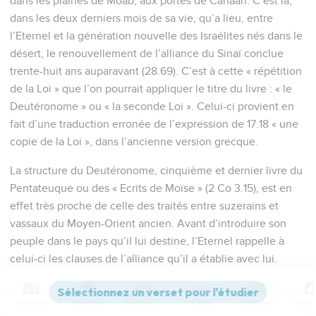
dans les plaines de Moab, aux portes de Canaan. C’est là,
dans les deux derniers mois de sa vie, qu’a lieu, entre
l’Eternel et la génération nouvelle des Israélites nés dans le
désert, le renouvellement de l’alliance du Sinaï conclue
trente-huit ans auparavant (28.69). C’est à cette « répétition
de la Loi » que l’on pourrait appliquer le titre du livre : « le
Deutéronome » ou « la seconde Loi ». Celui-ci provient en
fait d’une traduction erronée de l’expression de 17.18 « une
copie de la Loi », dans l’ancienne version grecque.
La structure du Deutéronome, cinquième et dernier livre du
Pentateuque ou des « Ecrits de Moïse » (2 Co 3.15), est en
effet très proche de celle des traités entre suzerains et
vassaux du Moyen-Orient ancien. Avant d’introduire son
peuple dans le pays qu’il lui destine, l’Eternel rappelle à
celui-ci les clauses de l’alliance qu’il a établie avec lui.
Après le préambule (1.1-5) vient le prologue historique (1.6 à
Contenus
Versions
Commentaires
Strong
Dictionnaire
4.43). Moïse y retrace les événements essentiels des