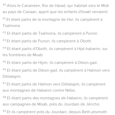
40
Alors le Cananéen, Roi de Harad, qui habitait vers le Midi
au pays de Canaan, apprit que les enfants d'Israël venaient.
41
Et étant partis de la montagne de Hor, ils campèrent à
Tsalmona.
42
Et étant partis de Tsalmona, ils campèrent à Punon.
43
Et étant partis de Punon, ils campèrent à Oboth.
44
Et étant partis d'Oboth, ils campèrent à Hijé-habarim, sur
les frontières de Moab.
45
Et étant partis de Hijim, ils campèrent à Dibon-gad.
46
Et étant partis de Dibon-gad, ils campèrent à Halmon vers
Diblatajim.
47
Et étant partis de Halmon vers Diblatajim, ils campèrent
aux montagnes de Habarim contre Nébo.
48
Et étant partis des montagnes de Habarim, ils campèrent
aux campagnes de Moab, près du Jourdain de Jéricho.
49
Et ils campèrent près du Jourdain, depuis Beth-jésimoth