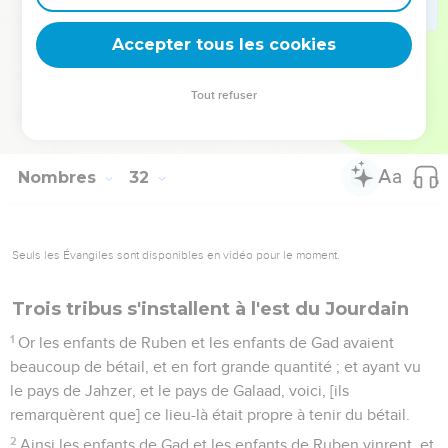
53
[Or] les gens de guerre retinrent chacun pour soi ce qu'ils
avaient pillé.
Accepter tous les cookies
54
Moïse donc et Eléazar le Sacrificateur prirent des chefs de
milliers et [des chefs] de centaines cet or-là, et l'apportèrent
Tout refuser
au Tabernacle d'assignation, [en] mémorial pour les enfants
d'Israël, devant l'Eternel.
Nombres
32
Seuls les Évangiles sont disponibles en vidéo pour le moment.
Trois tribus s'installent à l'est du Jourdain
1
Or les enfants de Ruben et les enfants de Gad avaient
beaucoup de bétail, et en fort grande quantité ; et ayant vu
le pays de Jahzer, et le pays de Galaad, voici, [ils
remarquèrent que] ce lieu-là était propre à tenir du bétail.
2
Ainsi les enfants de Gad et les enfants de Ruben vinrent, et