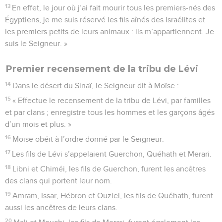
13
En effet, le jour où j’ai fait mourir tous les premiers-nés des
Égyptiens, je me suis réservé les fils aînés des Israélites et
les premiers petits de leurs animaux : ils m’appartiennent. Je
suis le Seigneur. »
Premier recensement de la tribu de Lévi
14
Dans le désert du Sinaï, le Seigneur dit à Moïse :
15
« Effectue le recensement de la tribu de Lévi, par familles
et par clans ; enregistre tous les hommes et les garçons âgés
d’un mois et plus. »
16
Moïse obéit à l’ordre donné par le Seigneur.
17
Les fils de Lévi s’appelaient Guerchon, Quéhath et Merari.
18
Libni et Chiméi, les fils de Guerchon, furent les ancêtres
des clans qui portent leur nom.
19
Amram, Issar, Hébron et Ouziel, les fils de Quéhath, furent
aussi les ancêtres de leurs clans.
20