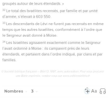
groupés autour de leurs étendards. »
32
Le total des Israélites recensés, par famille et par unité
d’armée, s’élevait à 603 550.
33
Les descendants de Lévi ne furent pas recensés en même
temps que les autres Israélites, conformément à l’ordre que
le Seigneur avait donné à Moïse.
34
Les Israélites agissaient exactement comme le Seigneur
l’avait ordonné à Moïse : ils campaient près de leurs
étendards, et partaient dans l’ordre indiqué, par clans et par
familles.
© Société biblique française – Bibli’O, 1997, avec autorisation. Pour vous procurer
une Bible imprimée, rendez-vous sur www.editionsbiblio.fr
Nombres
3