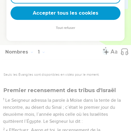
l’a été pour Israël dans le désert, « Dieu est fidèle » (1 Co
10.13).
Accepter tous les cookies
La Bible Du Semeur Copyright © 1992, 1999 by Biblica, Inc.® Used by
Tout refuser
permission. All rights reserved worldwide.
Nombres
1
Seuls les Évangiles sont disponibles en vidéo pour le moment.
Premier recensement des tribus d'Israël
1
Le Seigneur adressa la parole à Moïse dans la tente de la
rencontre, au désert du Sinaï ; c’était le premier jour du
deuxième mois, l’année après celle où les Israélites
quittèrent l’Égypte. Le Seigneur lui dit :
2
« Effectuez, Aaron et toi, le recensement de la