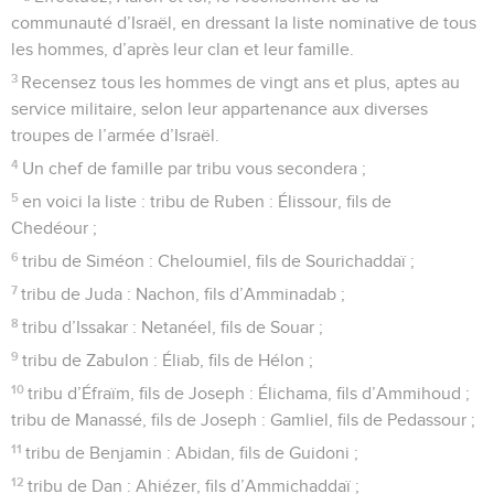
communauté d’Israël, en dressant la liste nominative de tous
les hommes, d’après leur clan et leur famille.
3
Recensez tous les hommes de vingt ans et plus, aptes au
service militaire, selon leur appartenance aux diverses
troupes de l’armée d’Israël.
4
Un chef de famille par tribu vous secondera ;
5
en voici la liste : tribu de Ruben : Élissour, fils de
Chedéour ;
6
tribu de Siméon : Cheloumiel, fils de Sourichaddaï ;
7
tribu de Juda : Nachon, fils d’Amminadab ;
8
tribu d’Issakar : Netanéel, fils de Souar ;
9
tribu de Zabulon : Éliab, fils de Hélon ;
10
tribu d’Éfraïm, fils de Joseph : Élichama, fils d’Ammihoud ;
tribu de Manassé, fils de Joseph : Gamliel, fils de Pedassour ;
11
tribu de Benjamin : Abidan, fils de Guidoni ;
12
tribu de Dan : Ahiézer, fils d’Ammichaddaï ;