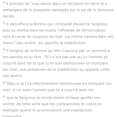
17
Il prendra de l’eau sainte dans un récipient en terre et y
mélangera de la poussière ramassée sur le sol de la demeure
sacrée.
18
Il décoiffera la femme qui comparaît devant le Seigneur,
puis lui mettra dans les mains l’offrande de dénonciation,
faite à cause du soupçon du mari. Lui-même tiendra dans ses
mains l’eau amère, qui apporte la malédiction.
19
Il exigera de la femme qu’elle s’associe par un serment à
ses paroles et lui dira : “S’il n’est pas vrai qu’un homme ait
couché avec toi et que tu te sois déshonorée en trompant
ton mari, sois préservée de la malédiction qu’apporte cette
eau amère.
20
Mais si tu t’es effectivement déshonorée en trompant ton
mari, si un autre homme que lui a couché avec toi,
21
que le Seigneur te rende stérile et fasse gonfler ton
ventre, de telle sorte que tes compatriotes te citent en
exemple quand ils prononceront une malédiction
solennelle ;