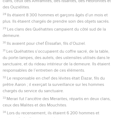
clans, ceux des Amramites, des Issarites, des Hébronites et
des Ouziélites.
28
Ils étaient 8 300 hommes et garçons âgés d’un mois et
plus. Ils étaient chargés de prendre soin des objets sacrés.
29
Les clans des Quéhatites campaient du côté sud de la
demeure.
30
Ils avaient pour chef Élissafan, fils d’Ouziel.
31
Les Quéhatites s’occupaient du coffre sacré, de la table,
du porte-lampes, des autels, des ustensiles utilisés dans le
sanctuaire, et du rideau intérieur de la demeure. Ils étaient
responsables de l’entretien de ces éléments.
32
Le responsable en chef des lévites était Élazar, fils du
prêtre Aaron ; il exerçait la surveillance sur les hommes
chargés du service du sanctuaire.
33
Merari fut l’ancêtre des Merarites, répartis en deux clans,
ceux des Malites et des Mouchites.
34
Lors du recensement, ils étaient 6 200 hommes et