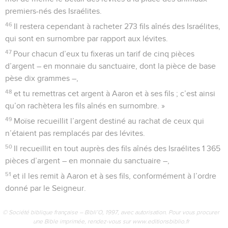
premiers-nés des Israélites.
46
Il restera cependant à racheter 273 fils aînés des Israélites,
qui sont en surnombre par rapport aux lévites.
47
Pour chacun d’eux tu fixeras un tarif de cinq pièces
d’argent – en monnaie du sanctuaire, dont la pièce de base
pèse dix grammes –,
48
et tu remettras cet argent à Aaron et à ses fils ; c’est ainsi
qu’on rachètera les fils aînés en surnombre. »
49
Moïse recueillit l’argent destiné au rachat de ceux qui
n’étaient pas remplacés par des lévites.
50
Il recueillit en tout auprès des fils aînés des Israélites 1 365
pièces d’argent – en monnaie du sanctuaire –,
51
et il les remit à Aaron et à ses fils, conformément à l’ordre
donné par le Seigneur.
© Société biblique française – Bibli’O, 1997, avec autorisation. Pour vous procurer
une Bible imprimée, rendez-vous sur www.editionsbiblio.fr