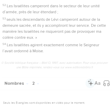
52
Les Israélites camperont dans le secteur de leur unité
d’armée, près de leur étendard ;
53
seuls les descendants de Lévi camperont autour de la
demeure sacrée, et ils y accompliront leur service. De cette
manière les Israélites ne risqueront pas de provoquer ma
colère contre eux. »
54
Les Israélites agirent exactement comme le Seigneur
l’avait ordonné à Moïse.
© Société biblique française – Bibli’O, 1997, avec autorisation. Pour vous procurer
une Bible imprimée, rendez-vous sur www.editionsbiblio.fr
Nombres
2
Seuls les Évangiles sont disponibles en vidéo pour le moment.