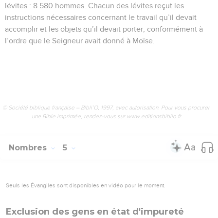
lévites : 8 580 hommes. Chacun des lévites reçut les
instructions nécessaires concernant le travail qu’il devait
accomplir et les objets qu’il devait porter, conformément à
l’ordre que le Seigneur avait donné à Moïse.
© Société biblique française – Bibli’O, 1997, avec autorisation. Pour vous procurer
une Bible imprimée, rendez-vous sur www.editionsbiblio.fr
Nombres
5
Seuls les Évangiles sont disponibles en vidéo pour le moment.
Exclusion des gens en état d'impureté