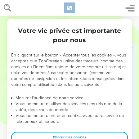
végétation était autrefois plus dense qu’aujourd’hui. Israël
repart ainsi vers le sud et suit un itinéraire aujourd’hui
Français Courant
difficile à jalonner, plus de la moitié des noms de lieux
Votre vie privée est importante
n’ayant pu être identifiés ; celui-ci est résumé au chapitre
Nombres
Introduction
33. Le livre se termine, une génération plus tard, dans les
pour nous
plaines de Moab, à l’est de la mer Morte, sur les préparatifs
de la conquête de Canaan.
En cliquant sur le bouton « Accepter tous les cookies », vous
acceptez que TopChrétien utilise des traceurs (comme des
L’auteur n’omet pas de raconter les crises et les révoltes,
cookies ou l'identifiant unique de votre compte utilisateur) et
traite vos données à caractère personnel (comme vos
souvent tragiques, qui ont caractérisé le séjour d’Israël au
données de navigation et les informations renseignées dans
désert : jalousie de Miryam et d’Aaron (ch. 12), crainte et
votre compte utilisateur) dans les buts suivants :
incrédulité du peuple (ch. 13 et 14), rébellion contre Moïse et
Aaron (ch.16 à 18), murmures (ch. 20), idolâtrie et immoralité
Mesurer l'audience de notre service
Vous permettre d'utiliser des services tiers tels que de la
(ch. 25). Le Nouveau Testament nous encourage à nous
vidéo, des cartes du monde…
laisser instruire par ces événements : « Tous ces faits nous
Vous permettre d'entrer en contact avec notre service de
servent d’exemples pour nous avertir de ne pas tolérer en
relation aux utilisateurs.
nous de mauvais désirs comme ceux auxquels ils ont
succombé » (1 Co 10.6). Mais il rappelle aussi que, comme il
Choisir mes cookies