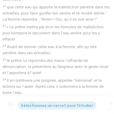
22
que cette eau qui apporte la malédiction pénètre dans tes
entrailles, pour faire gonfler ton ventre et te rendre stérile.”
La femme répondra : “Amen ! Oui, qu’il en soit ainsi !”
23
« Le prêtre mettra par écrit les formules de malédiction,
puis trempera le document dans l’eau amère pour les y
effacer.
24
Avant de donner cette eau à la femme, afin qu’elle
pénètre dans ses entrailles,
25
le prêtre lui reprendra des mains l’offrande de
dénonciation, la présentera au Seigneur avec le geste rituel
et l’apportera à l’autel.
26
Il en prélèvera une poignée, appelée “mémorial” et la
brûlera sur l’autel. Après cela, il ordonnera à la femme de
boire l’eau.
27
Quand elle la boira, il se passera ceci : si elle s’est
effectivement déshonorée en étant infidèle à son mari, l’eau
Contenus
Versions
Commentaires
Strong
Dictionnaire
amère qui apporte la malédiction pénétrera dans ses