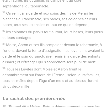
était Tsuriel, fils d'Abihaïl. Ils campaient du côté
septentrional du tabernacle.
36
On remit à la garde et aux soins des fils de Merari les
planches du tabernacle, ses barres, ses colonnes et leurs
bases, tous ses ustensiles et tout ce qui en dépend ;
37
les colonnes du parvis tout autour, leurs bases, leurs pieux
et leurs cordages.
38
Moïse, Aaron et ses fils campaient devant le tabernacle, à
l'orient, devant la tente d'assignation, au levant ; ils avaient la
garde et le soin du sanctuaire, remis à la garde des enfants
d'Israël ; et l'étranger qui s'approchera sera puni de mort.
39
Tous les Lévites dont Moïse et Aaron firent le
dénombrement sur l'ordre de l'Éternel, selon leurs familles,
tous les mâles depuis l'âge d'un mois et au-dessus, furent
vingt-deux mille.
Le rachat des premiers-nés
40
L'Éternel dit à Moïse : Fais le dénombrement de tous les