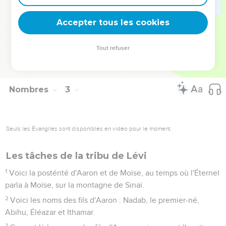
enfants d'Israël.
34
Et les enfants d'Israël se conformèrent à tous les ordres
Accepter tous les cookies
que l'Éternel avait donnés à Moïse. C'est ainsi qu'ils
campaient, selon leurs bannières ; et c'est ainsi qu'ils se
Tout refuser
mettaient en marche, chacun selon sa famille, selon la
maison de ses pères.
Nombres
3
Seuls les Évangiles sont disponibles en vidéo pour le moment.
Les tâches de la tribu de Lévi
1
Voici la postérité d'Aaron et de Moïse, au temps où l'Éternel
parla à Moïse, sur la montagne de Sinaï.
2
Voici les noms des fils d'Aaron : Nadab, le premier-né,
Abihu, Éléazar et Ithamar.
3