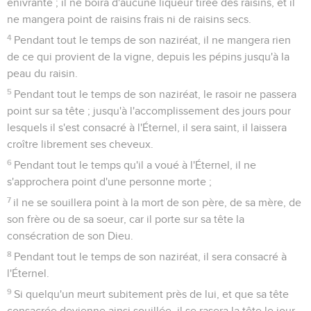
enivrante ; il ne boira d'aucune liqueur tirée des raisins, et il
ne mangera point de raisins frais ni de raisins secs.
4
Pendant tout le temps de son naziréat, il ne mangera rien
de ce qui provient de la vigne, depuis les pépins jusqu'à la
peau du raisin.
5
Pendant tout le temps de son naziréat, le rasoir ne passera
point sur sa tête ; jusqu'à l'accomplissement des jours pour
lesquels il s'est consacré à l'Éternel, il sera saint, il laissera
croître librement ses cheveux.
6
Pendant tout le temps qu'il a voué à l'Éternel, il ne
s'approchera point d'une personne morte ;
7
il ne se souillera point à la mort de son père, de sa mère, de
son frère ou de sa soeur, car il porte sur sa tête la
consécration de son Dieu.
8
Pendant tout le temps de son naziréat, il sera consacré à
l'Éternel.
9
Si quelqu'un meurt subitement près de lui, et que sa tête
consacrée devienne ainsi souillée, il se rasera la tête le jour