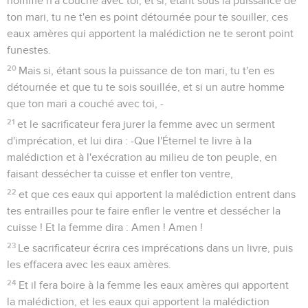
homme n'a couché avec toi, et si, étant sous la puissance de
ton mari, tu ne t'en es point détournée pour te souiller, ces
eaux amères qui apportent la malédiction ne te seront point
funestes.
20
Mais si, étant sous la puissance de ton mari, tu t'en es
détournée et que tu te sois souillée, et si un autre homme
que ton mari a couché avec toi, -
21
et le sacrificateur fera jurer la femme avec un serment
d'imprécation, et lui dira : -Que l'Éternel te livre à la
malédiction et à l'exécration au milieu de ton peuple, en
faisant dessécher ta cuisse et enfler ton ventre,
22
et que ces eaux qui apportent la malédiction entrent dans
tes entrailles pour te faire enfler le ventre et dessécher la
cuisse ! Et la femme dira : Amen ! Amen !
23
Le sacrificateur écrira ces imprécations dans un livre, puis
les effacera avec les eaux amères.
24
Et il fera boire à la femme les eaux amères qui apportent
la malédiction, et les eaux qui apportent la malédiction