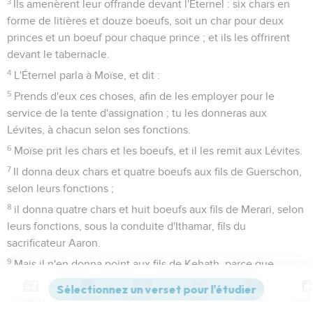
3
Ils amenèrent leur offrande devant l'Éternel : six chars en
forme de litières et douze boeufs, soit un char pour deux
princes et un boeuf pour chaque prince ; et ils les offrirent
devant le tabernacle.
4
L'Éternel parla à Moïse, et dit :
5
Prends d'eux ces choses, afin de les employer pour le
service de la tente d'assignation ; tu les donneras aux
Lévites, à chacun selon ses fonctions.
6
Moïse prit les chars et les boeufs, et il les remit aux Lévites.
7
Il donna deux chars et quatre boeufs aux fils de Guerschon,
selon leurs fonctions ;
8
il donna quatre chars et huit boeufs aux fils de Merari, selon
leurs fonctions, sous la conduite d'Ithamar, fils du
sacrificateur Aaron.
9
Mais il n'en donna point aux fils de Kehath, parce que,
selon leurs fonctions, ils devaient porter les choses saintes
sur les épaules.
Contenus
Versions
Commentaires
Strong
Dictionnaire