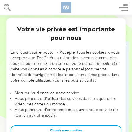
d'Aser, Paguiel, fils d'Ocran,
28
et son corps d'armée composé de quarante et un mille
Segond 1910
cinq cents hommes, d'après le dénombrement ;
Votre vie privée est importante
29
puis la tribu de Nephthali, le prince des fils de Nephthali,
Nombres
2
Ahira, fils d'Énan,
pour nous
30
et son corps d'armée composé de cinquante-trois mille
quatre cents hommes, d'après le dénombrement.
En cliquant sur le bouton « Accepter tous les cookies », vous
acceptez que TopChrétien utilise des traceurs (comme des
31
Total pour le camp de Dan, d'après le dénombrement :
cookies ou l'identifiant unique de votre compte utilisateur) et
cent cinquante-sept mille six cents hommes. Ils seront les
traite vos données à caractère personnel (comme vos
derniers dans la marche, selon leur bannière.
données de navigation et les informations renseignées dans
votre compte utilisateur) dans les buts suivants :
32
Tels sont ceux des enfants d'Israël dont on fit le
dénombrement, selon les maisons de leurs pères. Tous ceux
Mesurer l'audience de notre service
dont on fit le dénombrement, et qui formèrent les camps,
Vous permettre d'utiliser des services tiers tels que de la
vidéo, des cartes du monde…
selon leurs corps d'armée, furent six cent trois mille cinq
Vous permettre d'entrer en contact avec notre service de
cent cinquante.
relation aux utilisateurs.
33
Les Lévites, suivant l'ordre que l'Éternel avait donné à
Moïse, ne firent point partie du dénombrement au milieu des
Choisir mes cookies