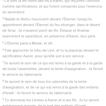
Ce sont là les noms des fils d'Aaron, qui reçurent l'onction
comme sacrificateurs, et qui furent consacrés pour l'exercice
du sacerdoce.
4
Nadab et Abihu moururent devant l'Éternel, lorsqu'ils
apportèrent devant l'Éternel du feu étranger, dans le désert
de Sinaï ; ils n'avaient point de fils. Éléazar et Ithamar
exercèrent le sacerdoce, en présence d'Aaron, leur père.
5
L'Éternel parla à Moïse, et dit :
6
Fais approcher la tribu de Lévi, et tu la placeras devant le
sacrificateur Aaron, pour qu'elle soit à son service.
7
Ils auront le soin de ce qui est remis à sa garde et à la garde
de toute l'assemblée, devant la tente d'assignation : ils feront
le service du tabernacle.
8
Ils auront le soin de tous les ustensiles de la tente
d'assignation, et de ce qui est remis à la garde des enfants
d'Israël : ils feront le service du tabernacle.
9
Tu donneras les Lévites à Aaron et à ses fils ; ils lui seront
entièrement donnés, de la part des enfants d'Israël.