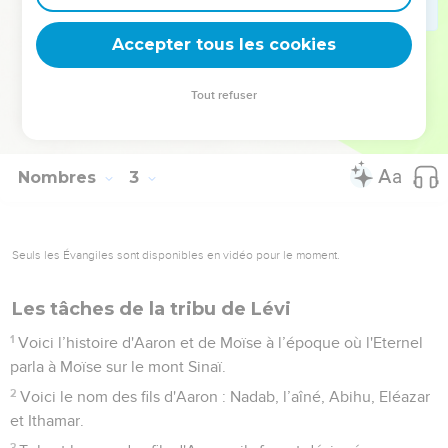
les Lévites ne furent pas inclus dans le dénombrement
effectué au milieu des Israélites.
Accepter tous les cookies
34
Les Israélites se conformèrent à tous les ordres que
l'Eternel avait donnés à Moïse. C'est ainsi qu'ils campaient,
Tout refuser
selon leurs étendards, et c'est ainsi qu'ils se mettaient en
marche, chacun en fonction de son clan, suivant sa famille.
Nombres
3
Seuls les Évangiles sont disponibles en vidéo pour le moment.
Les tâches de la tribu de Lévi
1
Voici l’histoire d'Aaron et de Moïse à l’époque où l'Eternel
parla à Moïse sur le mont Sinaï.
2
Voici le nom des fils d'Aaron : Nadab, l’aîné, Abihu, Eléazar
et Ithamar.
3