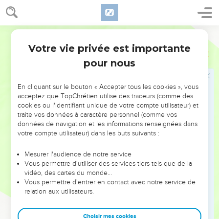
le dénombrement.
27
A ses côtés camperont la tribu d'Aser, le prince des
Asérites, Paguiel, fils d'Ocran,
Segond 21
28
et son corps d'armée composé de 41'500 hommes d'après
Votre vie privée est importante
Nombres
2
le dénombrement,
pour nous
29
puis la tribu de Nephthali, le prince des Nephthalites,
Ahira, fils d'Enan,
En cliquant sur le bouton « Accepter tous les cookies », vous
acceptez que TopChrétien utilise des traceurs (comme des
30
et son corps d'armée composé de 53'400 hommes d'après
cookies ou l'identifiant unique de votre compte utilisateur) et
le dénombrement.
traite vos données à caractère personnel (comme vos
31
Total pour le camp de Dan, d'après le dénombrement :
données de navigation et les informations renseignées dans
votre compte utilisateur) dans les buts suivants :
157'600 hommes. Ils seront les derniers à se mettre en
marche, selon leur étendard. »
Mesurer l'audience de notre service
32
Tels sont les Israélites dont on fit le dénombrement en
Vous permettre d'utiliser des services tiers tels que de la
vidéo, des cartes du monde…
fonction de leur famille. On dénombra au total, parmi ceux
Vous permettre d'entrer en contact avec notre service de
qui formèrent les camps selon leurs corps d'armée, 603'550
relation aux utilisateurs.
hommes.
33
Conformément à l'ordre que l'Eternel avait donné à Moïse,
Choisir mes cookies