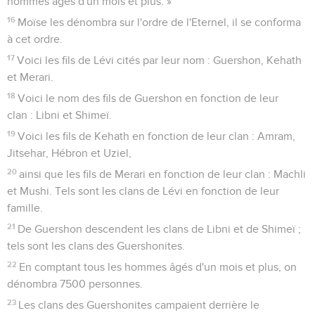
hommes âgés d'un mois et plus. »
16
Moïse les dénombra sur l'ordre de l'Eternel, il se conforma
à cet ordre.
17
Voici les fils de Lévi cités par leur nom : Guershon, Kehath
et Merari.
18
Voici le nom des fils de Guershon en fonction de leur
clan : Libni et Shimeï.
19
Voici les fils de Kehath en fonction de leur clan : Amram,
Jitsehar, Hébron et Uziel,
20
ainsi que les fils de Merari en fonction de leur clan : Machli
et Mushi. Tels sont les clans de Lévi en fonction de leur
famille.
21
De Guershon descendent les clans de Libni et de Shimeï ;
tels sont les clans des Guershonites.
22
En comptant tous les hommes âgés d'un mois et plus, on
dénombra 7500 personnes.
23
Les clans des Guershonites campaient derrière le