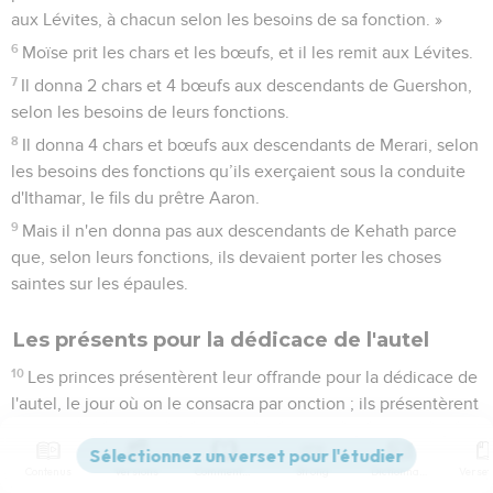
aux Lévites, à chacun selon les besoins de sa fonction. »
6
Moïse prit les chars et les bœufs, et il les remit aux Lévites.
7
Il donna 2 chars et 4 bœufs aux descendants de Guershon,
selon les besoins de leurs fonctions.
8
Il donna 4 chars et bœufs aux descendants de Merari, selon
les besoins des fonctions qu’ils exerçaient sous la conduite
d'Ithamar, le fils du prêtre Aaron.
9
Mais il n'en donna pas aux descendants de Kehath parce
que, selon leurs fonctions, ils devaient porter les choses
saintes sur les épaules.
Les présents pour la dédicace de l'autel
10
Les princes présentèrent leur offrande pour la dédicace de
l'autel, le jour où on le consacra par onction ; ils présentèrent
leur offrande devant l'autel.
11
L'Eternel dit à Moïse : « Les princes viendront un à un, et à
Contenus
Versions
Commentaires
Strong
Dictionnaire
des jours différents, présenter leur offrande pour la dédicace