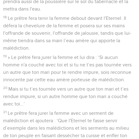
prendra aussi de la poussière sur le sol du tabernacle et la
mettra dans l'eau.
18
Le prêtre fera tenir la femme debout devant l'Eternel. Il
défera la chevelure de la femme et posera sur ses mains
l'offrande de souvenir, l'offrande de jalousie, tandis que lui-
même tiendra dans sa main l’eau amère qui apporte la
malédiction.
19
» Le prêtre fera jurer la femme et lui dira : ‘Si aucun
homme n'a couché avec toi et si tu ne t’es pas tournée vers
un autre que ton mari pour te rendre impure, sois reconnue
innocente par cette eau amère porteuse de malédiction.
20
Mais si tu t’es tournée vers un autre que ton mari et t’es
rendue impure, si un autre homme que ton mari a couché
avec toi…’
21
Le prêtre fera jurer la femme avec un serment de
malédiction et ajoutera : ‘Que l'Eternel te fasse servir
d’exemple dans les malédictions et les serments au milieu
de ton peuple en faisant dessécher ta cuisse et enfler ton