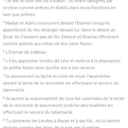
Tel est le nom des fils d'Aaron ; ils furent désignés par
onction comme prêtres et établis dans leurs fonctions en
tant que prêtres.
4
Nadab et Abihu moururent devant l'Eternel lorsqu'ils
apportèrent du feu étranger devant lui, dans le désert du
Sinaï. Ils n'avaient pas de fils. Eléazar et Ithamar officièrent
comme prêtres aux côtés de leur père Aaron.
5
L'Eternel dit à Moïse :
6
« Fais approcher la tribu de Lévi et mets-la à la disposition
du prêtre Aaron pour qu'elle soit à son service.
7
Ils assumeront sa tâche et celle de toute l'assemblée
devant la tente de la rencontre en effectuant le service du
tabernacle.
8
Ils auront la responsabilité de tous les ustensiles de la tente
de la rencontre et assumeront la tâche des Israélites en
effectuant le service du tabernacle.
9
Tu donneras les Lévites à Aaron et à ses fils ; ils lui seront
donnés comme des dons de la part des Israélites.