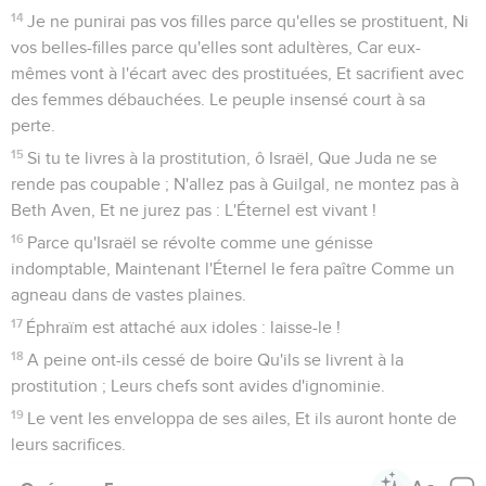
14
Je ne punirai pas vos filles parce qu'elles se prostituent, Ni
vos belles-filles parce qu'elles sont adultères, Car eux-
mêmes vont à l'écart avec des prostituées, Et sacrifient avec
des femmes débauchées. Le peuple insensé court à sa
perte.
15
Si tu te livres à la prostitution, ô Israël, Que Juda ne se
rende pas coupable ; N'allez pas à Guilgal, ne montez pas à
Beth Aven, Et ne jurez pas : L'Éternel est vivant !
16
Parce qu'Israël se révolte comme une génisse
indomptable, Maintenant l'Éternel le fera paître Comme un
agneau dans de vastes plaines.
17
Éphraïm est attaché aux idoles : laisse-le !
18
A peine ont-ils cessé de boire Qu'ils se livrent à la
prostitution ; Leurs chefs sont avides d'ignominie.
19
Le vent les enveloppa de ses ailes, Et ils auront honte de
leurs sacrifices.