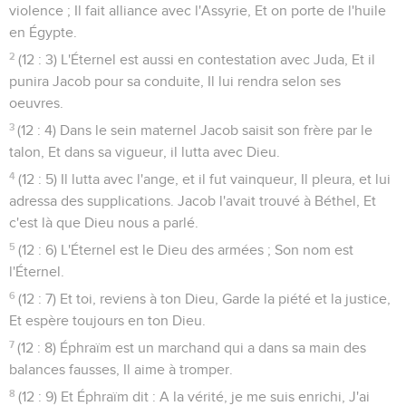
violence ; Il fait alliance avec l'Assyrie, Et on porte de l'huile
en Égypte.
2
(12 : 3) L'Éternel est aussi en contestation avec Juda, Et il
punira Jacob pour sa conduite, Il lui rendra selon ses
oeuvres.
3
(12 : 4) Dans le sein maternel Jacob saisit son frère par le
talon, Et dans sa vigueur, il lutta avec Dieu.
4
(12 : 5) Il lutta avec l'ange, et il fut vainqueur, Il pleura, et lui
adressa des supplications. Jacob l'avait trouvé à Béthel, Et
c'est là que Dieu nous a parlé.
5
(12 : 6) L'Éternel est le Dieu des armées ; Son nom est
l'Éternel.
6
(12 : 7) Et toi, reviens à ton Dieu, Garde la piété et la justice,
Et espère toujours en ton Dieu.
7
(12 : 8) Éphraïm est un marchand qui a dans sa main des
balances fausses, Il aime à tromper.
8
(12 : 9) Et Éphraïm dit : A la vérité, je me suis enrichi, J'ai