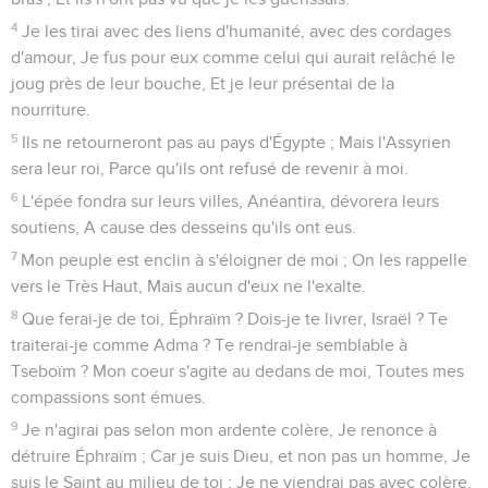
4
Je les tirai avec des liens d'humanité, avec des cordages
d'amour, Je fus pour eux comme celui qui aurait relâché le
joug près de leur bouche, Et je leur présentai de la
nourriture.
5
Ils ne retourneront pas au pays d'Égypte ; Mais l'Assyrien
sera leur roi, Parce qu'ils ont refusé de revenir à moi.
6
L'épée fondra sur leurs villes, Anéantira, dévorera leurs
soutiens, A cause des desseins qu'ils ont eus.
7
Mon peuple est enclin à s'éloigner de moi ; On les rappelle
vers le Très Haut, Mais aucun d'eux ne l'exalte.
8
Que ferai-je de toi, Éphraïm ? Dois-je te livrer, Israël ? Te
traiterai-je comme Adma ? Te rendrai-je semblable à
Tseboïm ? Mon coeur s'agite au dedans de moi, Toutes mes
compassions sont émues.
9
Je n'agirai pas selon mon ardente colère, Je renonce à
détruire Éphraïm ; Car je suis Dieu, et non pas un homme, Je
suis le Saint au milieu de toi ; Je ne viendrai pas avec colère.