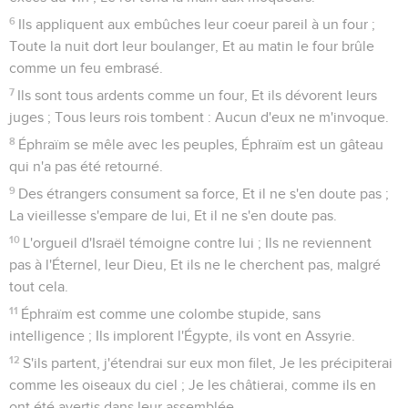
6
Ils appliquent aux embûches leur coeur pareil à un four ;
Toute la nuit dort leur boulanger, Et au matin le four brûle
comme un feu embrasé.
7
Ils sont tous ardents comme un four, Et ils dévorent leurs
juges ; Tous leurs rois tombent : Aucun d'eux ne m'invoque.
8
Éphraïm se mêle avec les peuples, Éphraïm est un gâteau
qui n'a pas été retourné.
9
Des étrangers consument sa force, Et il ne s'en doute pas ;
La vieillesse s'empare de lui, Et il ne s'en doute pas.
10
L'orgueil d'Israël témoigne contre lui ; Ils ne reviennent
pas à l'Éternel, leur Dieu, Et ils ne le cherchent pas, malgré
tout cela.
11
Éphraïm est comme une colombe stupide, sans
intelligence ; Ils implorent l'Égypte, ils vont en Assyrie.
12
S'ils partent, j'étendrai sur eux mon filet, Je les précipiterai
comme les oiseaux du ciel ; Je les châtierai, comme ils en
ont été avertis dans leur assemblée.