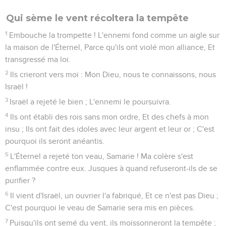
Qui sème le vent récoltera la tempête
1
Embouche la trompette ! L'ennemi fond comme un aigle sur
la maison de l'Éternel, Parce qu'ils ont violé mon alliance, Et
transgressé ma loi.
2
Ils crieront vers moi : Mon Dieu, nous te connaissons, nous
Israël !
3
Israël a rejeté le bien ; L'ennemi le poursuivra.
4
Ils ont établi des rois sans mon ordre, Et des chefs à mon
insu ; Ils ont fait des idoles avec leur argent et leur or ; C'est
pourquoi ils seront anéantis.
5
L'Éternel a rejeté ton veau, Samarie ! Ma colère s'est
enflammée contre eux. Jusques à quand refuseront-ils de se
purifier ?
6
Il vient d'Israël, un ouvrier l'a fabriqué, Et ce n'est pas Dieu ;
C'est pourquoi le veau de Samarie sera mis en pièces.
7
Puisqu'ils ont semé du vent, ils moissonneront la tempête ;