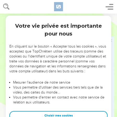
Votre vie privée est importante
pour nous
NE MANQUEZ PAS L’ÉVÉNEMENT
En cliquant sur le bouton « Accepter tous les cookies », vous
DE L’ANNÉE !
acceptez que TopChrétien utilise des traceurs (comme des
cookies ou l'identifiant unique de votre compte utilisateur) et
ET SI LEURS ERREURS POUVAIENT VOUS ÉVITER LES
traite vos données à caractère personnel (comme vos
VOTRES ?
données de navigation et les informations renseignées dans
votre compte utilisateur) dans les buts suivants :
On admire souvent les leaders pour leurs réussites, leur impact,
leur foi ou leur vision. Mais on voit moins les doutes, les erreurs
Mesurer l'audience de notre service
Vous permettre d'utiliser des services tiers tels que de la
et les saisons difficiles qu'ils ont traversés, alors même que ce
vidéo, des cartes du monde…
sont elles qui les ont façonnés.
Vous permettre d'entrer en contact avec notre service de
relation aux utilisateurs.
Dans cette conférence, leaders, entrepreneurs, et responsables
reviennent sur les erreurs marquantes de leur parcours et les
clés pour avancer avec plus de sagesse afin que leurs erreurs
Choisir mes cookies