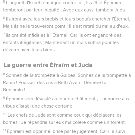
5
L'orgueil d'Israël témoigne contre lui ; Israël et Éphraïm
tomberont par leur iniquité ; Avec eux aussi tombera Juda.
6
Ils iront avec leurs brebis et leurs boeufs chercher l'Éternel,
Mais ils ne le trouveront point : Il s'est retiré du milieu d'eux.
7
Ils ont été infidèles à l'Éternel, Car ils ont engendré des
enfants illégitimes ; Maintenant un mois suffira pour les
dévorer avec leurs biens.
La guerre entre Éfraïm et Juda
8
Sonnez de la trompette à Guibea, Sonnez de la trompette à
Rama ! Poussez des cris à Beth Aven ! Derrière toi,
Benjamin !
9
Éphraïm sera dévasté au jour du châtiment ; J'annonce aux
tribus d'Israël une chose certaine.
10
Les chefs de Juda sont comme ceux qui déplacent les
bornes ; Je répandrai sur eux ma colère comme un torrent.
11
Éphraïm est opprimé, brisé par le jugement, Car il a suivi