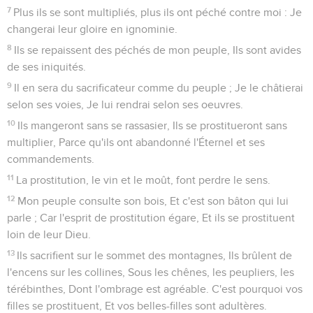
7
Plus ils se sont multipliés, plus ils ont péché contre moi : Je
changerai leur gloire en ignominie.
8
Ils se repaissent des péchés de mon peuple, Ils sont avides
de ses iniquités.
9
Il en sera du sacrificateur comme du peuple ; Je le châtierai
selon ses voies, Je lui rendrai selon ses oeuvres.
10
Ils mangeront sans se rassasier, Ils se prostitueront sans
multiplier, Parce qu'ils ont abandonné l'Éternel et ses
commandements.
11
La prostitution, le vin et le moût, font perdre le sens.
12
Mon peuple consulte son bois, Et c'est son bâton qui lui
parle ; Car l'esprit de prostitution égare, Et ils se prostituent
loin de leur Dieu.
13
Ils sacrifient sur le sommet des montagnes, Ils brûlent de
l'encens sur les collines, Sous les chênes, les peupliers, les
térébinthes, Dont l'ombrage est agréable. C'est pourquoi vos
filles se prostituent, Et vos belles-filles sont adultères.