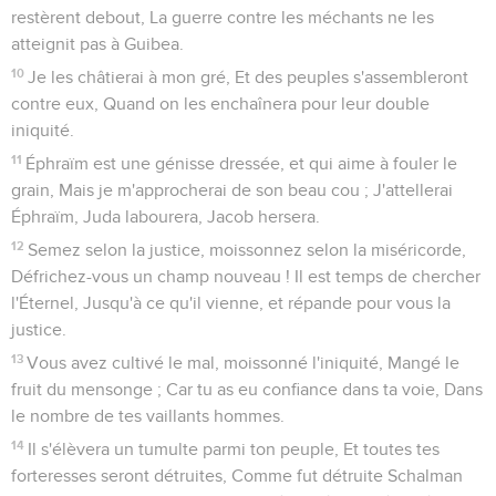
restèrent debout, La guerre contre les méchants ne les
atteignit pas à Guibea.
10
Je les châtierai à mon gré, Et des peuples s'assembleront
contre eux, Quand on les enchaînera pour leur double
iniquité.
11
Éphraïm est une génisse dressée, et qui aime à fouler le
grain, Mais je m'approcherai de son beau cou ; J'attellerai
Éphraïm, Juda labourera, Jacob hersera.
12
Semez selon la justice, moissonnez selon la miséricorde,
Défrichez-vous un champ nouveau ! Il est temps de chercher
l'Éternel, Jusqu'à ce qu'il vienne, et répande pour vous la
justice.
13
Vous avez cultivé le mal, moissonné l'iniquité, Mangé le
fruit du mensonge ; Car tu as eu confiance dans ta voie, Dans
le nombre de tes vaillants hommes.
14
Il s'élèvera un tumulte parmi ton peuple, Et toutes tes
forteresses seront détruites, Comme fut détruite Schalman