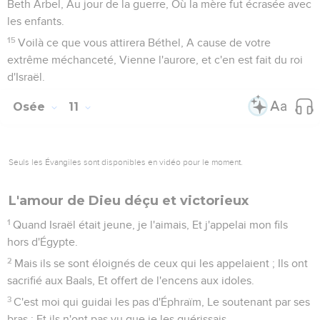
Beth Arbel, Au jour de la guerre, Où la mère fut écrasée avec
les enfants.
15
Voilà ce que vous attirera Béthel, A cause de votre
extrême méchanceté, Vienne l'aurore, et c'en est fait du roi
d'Israël.
Osée
11
Seuls les Évangiles sont disponibles en vidéo pour le moment.
L'amour de Dieu déçu et victorieux
1
Quand Israël était jeune, je l'aimais, Et j'appelai mon fils
hors d'Égypte.
2
Mais ils se sont éloignés de ceux qui les appelaient ; Ils ont
sacrifié aux Baals, Et offert de l'encens aux idoles.
3
C'est moi qui guidai les pas d'Éphraïm, Le soutenant par ses
bras ; Et ils n'ont pas vu que je les guérissais.