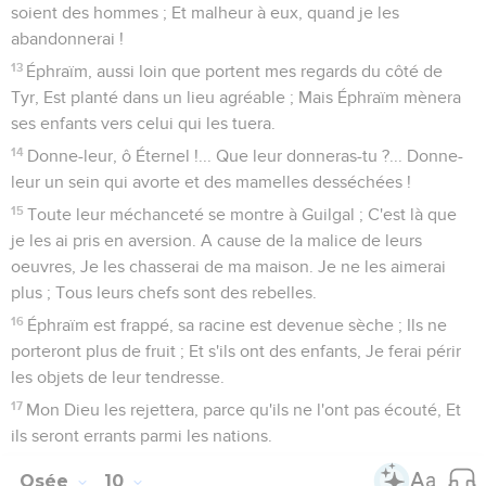
soient des hommes ; Et malheur à eux, quand je les
abandonnerai !
13
Éphraïm, aussi loin que portent mes regards du côté de
Tyr, Est planté dans un lieu agréable ; Mais Éphraïm mènera
ses enfants vers celui qui les tuera.
14
Donne-leur, ô Éternel !... Que leur donneras-tu ?... Donne-
leur un sein qui avorte et des mamelles desséchées !
15
Toute leur méchanceté se montre à Guilgal ; C'est là que
je les ai pris en aversion. A cause de la malice de leurs
oeuvres, Je les chasserai de ma maison. Je ne les aimerai
plus ; Tous leurs chefs sont des rebelles.
16
Éphraïm est frappé, sa racine est devenue sèche ; Ils ne
porteront plus de fruit ; Et s'ils ont des enfants, Je ferai périr
les objets de leur tendresse.
17
Mon Dieu les rejettera, parce qu'ils ne l'ont pas écouté, Et
ils seront errants parmi les nations.
Osée
10