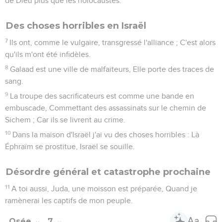
de Dieu plus que les holocaustes.
Des choses horribles en Israël
7
Ils ont, comme le vulgaire, transgressé l'alliance ; C'est alors
qu'ils m'ont été infidèles.
8
Galaad est une ville de malfaiteurs, Elle porte des traces de
sang.
9
La troupe des sacrificateurs est comme une bande en
embuscade, Commettant des assassinats sur le chemin de
Sichem ; Car ils se livrent au crime.
10
Dans la maison d'Israël j'ai vu des choses horribles : Là
Éphraïm se prostitue, Israël se souille.
Désordre général et catastrophe prochaine
11
A toi aussi, Juda, une moisson est préparée, Quand je
ramènerai les captifs de mon peuple.
Osée
7