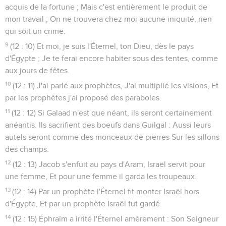
acquis de la fortune ; Mais c'est entièrement le produit de
mon travail ; On ne trouvera chez moi aucune iniquité, rien
qui soit un crime.
9
(12 : 10) Et moi, je suis l'Éternel, ton Dieu, dès le pays
d'Égypte ; Je te ferai encore habiter sous des tentes, comme
aux jours de fêtes.
10
(12 : 11) J'ai parlé aux prophètes, J'ai multiplié les visions, Et
par les prophètes j'ai proposé des paraboles.
11
(12 : 12) Si Galaad n'est que néant, ils seront certainement
anéantis. Ils sacrifient des boeufs dans Guilgal : Aussi leurs
autels seront comme des monceaux de pierres Sur les sillons
des champs.
12
(12 : 13) Jacob s'enfuit au pays d'Aram, Israël servit pour
une femme, Et pour une femme il garda les troupeaux.
13
(12 : 14) Par un prophète l'Éternel fit monter Israël hors
d'Égypte, Et par un prophète Israël fut gardé.
14
(12 : 15) Éphraïm a irrité l'Éternel amèrement : Son Seigneur