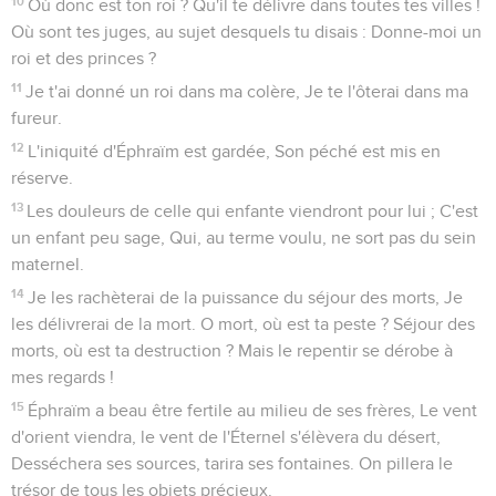
10
Où donc est ton roi ? Qu'il te délivre dans toutes tes villes !
Où sont tes juges, au sujet desquels tu disais : Donne-moi un
roi et des princes ?
11
Je t'ai donné un roi dans ma colère, Je te l'ôterai dans ma
fureur.
12
L'iniquité d'Éphraïm est gardée, Son péché est mis en
réserve.
13
Les douleurs de celle qui enfante viendront pour lui ; C'est
un enfant peu sage, Qui, au terme voulu, ne sort pas du sein
maternel.
14
Je les rachèterai de la puissance du séjour des morts, Je
les délivrerai de la mort. O mort, où est ta peste ? Séjour des
morts, où est ta destruction ? Mais le repentir se dérobe à
mes regards !
15
Éphraïm a beau être fertile au milieu de ses frères, Le vent
d'orient viendra, le vent de l'Éternel s'élèvera du désert,
Desséchera ses sources, tarira ses fontaines. On pillera le
trésor de tous les objets précieux.