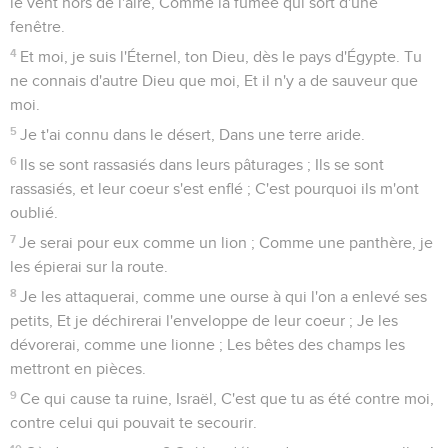
le vent hors de l'aire, Comme la fumée qui sort d'une
fenêtre.
4
Et moi, je suis l'Éternel, ton Dieu, dès le pays d'Égypte. Tu
ne connais d'autre Dieu que moi, Et il n'y a de sauveur que
moi.
5
Je t'ai connu dans le désert, Dans une terre aride.
6
Ils se sont rassasiés dans leurs pâturages ; Ils se sont
rassasiés, et leur coeur s'est enflé ; C'est pourquoi ils m'ont
oublié.
7
Je serai pour eux comme un lion ; Comme une panthère, je
les épierai sur la route.
8
Je les attaquerai, comme une ourse à qui l'on a enlevé ses
petits, Et je déchirerai l'enveloppe de leur coeur ; Je les
dévorerai, comme une lionne ; Les bêtes des champs les
mettront en pièces.
9
Ce qui cause ta ruine, Israël, C'est que tu as été contre moi,
contre celui qui pouvait te secourir.