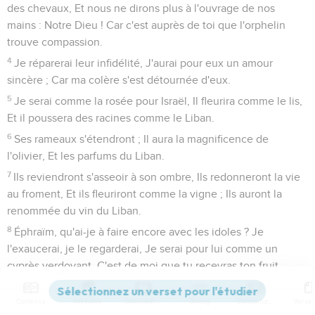
des chevaux, Et nous ne dirons plus à l'ouvrage de nos
mains : Notre Dieu ! Car c'est auprès de toi que l'orphelin
trouve compassion.
4
Je réparerai leur infidélité, J'aurai pour eux un amour
sincère ; Car ma colère s'est détournée d'eux.
5
Je serai comme la rosée pour Israël, Il fleurira comme le lis,
Et il poussera des racines comme le Liban.
6
Ses rameaux s'étendront ; Il aura la magnificence de
l'olivier, Et les parfums du Liban.
7
Ils reviendront s'asseoir à son ombre, Ils redonneront la vie
au froment, Et ils fleuriront comme la vigne ; Ils auront la
renommée du vin du Liban.
8
Éphraïm, qu'ai-je à faire encore avec les idoles ? Je
l'exaucerai, je le regarderai, Je serai pour lui comme un
cyprès verdoyant. C'est de moi que tu recevras ton fruit.
9
Que celui qui est sage prenne garde à ces choses ! Que
Contenus
Versions
Commentaires
Strong
Dictionnaire
celui qui est intelligent les comprenne ! Car les voies de