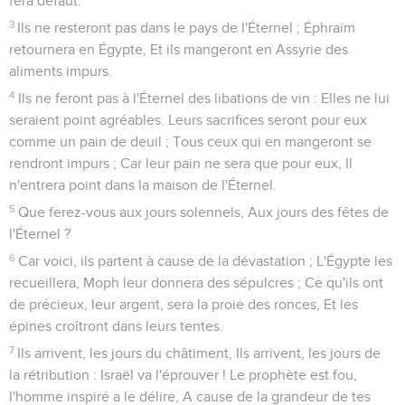
fera défaut.
3
Ils ne resteront pas dans le pays de l'Éternel ; Éphraïm
retournera en Égypte, Et ils mangeront en Assyrie des
aliments impurs.
4
Ils ne feront pas à l'Éternel des libations de vin : Elles ne lui
seraient point agréables. Leurs sacrifices seront pour eux
comme un pain de deuil ; Tous ceux qui en mangeront se
rendront impurs ; Car leur pain ne sera que pour eux, Il
n'entrera point dans la maison de l'Éternel.
5
Que ferez-vous aux jours solennels, Aux jours des fêtes de
l'Éternel ?
6
Car voici, ils partent à cause de la dévastation ; L'Égypte les
recueillera, Moph leur donnera des sépulcres ; Ce qu'ils ont
de précieux, leur argent, sera la proie des ronces, Et les
épines croîtront dans leurs tentes.
7
Ils arrivent, les jours du châtiment, Ils arrivent, les jours de
la rétribution : Israël va l'éprouver ! Le prophète est fou,
l'homme inspiré a le délire, A cause de la grandeur de tes