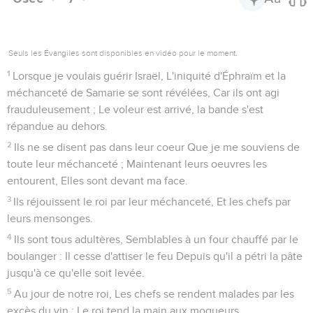
Seuls les Évangiles sont disponibles en vidéo pour le moment.
1
Lorsque je voulais guérir Israël, L'iniquité d'Éphraïm et la
méchanceté de Samarie se sont révélées, Car ils ont agi
frauduleusement ; Le voleur est arrivé, la bande s'est
répandue au dehors.
2
Ils ne se disent pas dans leur coeur Que je me souviens de
toute leur méchanceté ; Maintenant leurs oeuvres les
entourent, Elles sont devant ma face.
3
Ils réjouissent le roi par leur méchanceté, Et les chefs par
leurs mensonges.
4
Ils sont tous adultères, Semblables à un four chauffé par le
boulanger : Il cesse d'attiser le feu Depuis qu'il a pétri la pâte
jusqu'à ce qu'elle soit levée.
5
Au jour de notre roi, Les chefs se rendent malades par les
excès du vin ; Le roi tend la main aux moqueurs.