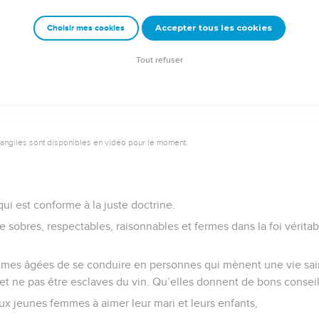
cune action bonne.
Accepter tous les cookies
Choisir mes cookies
e – Bibli’O, 1997, avec autorisation. Pour vous procurer une Bible imprimée, rendez-vo
Tout refuser
vangiles sont disponibles en vidéo pour le moment.
qui est conforme à la juste doctrine.
re sobres, respectables, raisonnables et fermes dans la foi véritab
es âgées de se conduire en personnes qui mènent une vie saint
 et ne pas être esclaves du vin. Qu’elles donnent de bons conseil
ux jeunes femmes à aimer leur mari et leurs enfants,