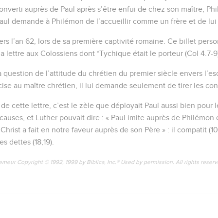
onverti auprès de Paul après s’être enfui de chez son maître, Ph
 Paul demande à Philémon de l’accueillir comme un frère et de lu
vers l’an 62, lors de sa première captivité romaine. Ce billet perso
a lettre aux Colossiens dont *Tychique était le porteur (Col 4.7-9
a question de l’attitude du chrétien du premier siècle envers l’es
ise au maître chrétien, il lui demande seulement de tirer les co
 de cette lettre, c’est le zèle que déployait Paul aussi bien pour l
causes, et Luther pouvait dire : « Paul imite auprès de Philémon 
hrist a fait en notre faveur auprès de son Père » : il compatit (10
les dettes (18,19).
emeur Copyright © 1992, 1999 by Biblica, Inc.® Used by permission. All rights reser