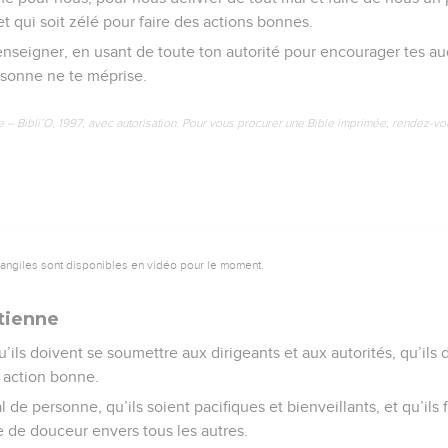
t qui soit zélé pour faire des actions bonnes.
enseigner, en usant de toute ton autorité pour encourager tes au
sonne ne te méprise.
e – Bibli’O, 1997, avec autorisation. Pour vous procurer une Bible imprimée, rendez-vo
vangiles sont disponibles en vidéo pour le moment.
tienne
’ils doivent se soumettre aux dirigeants et aux autorités, qu’ils 
e action bonne.
 de personne, qu’ils soient pacifiques et bienveillants, et qu’ils 
 de douceur envers tous les autres.