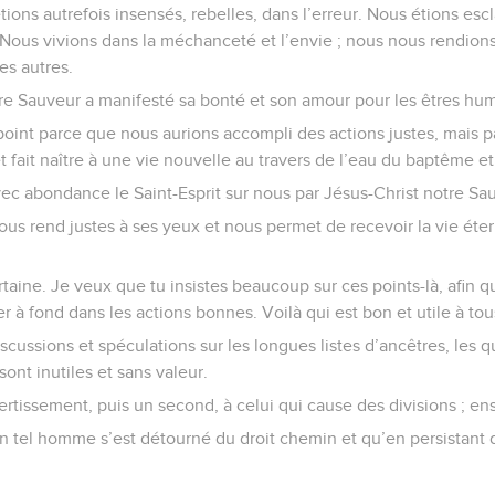
tions autrefois insensés, rebelles, dans l’erreur. Nous étions esc
s. Nous vivions dans la méchanceté et l’envie ; nous nous rendion
es autres.
re Sauveur a manifesté sa bonté et son amour pour les êtres hum
point parce que nous aurions accompli des actions justes, mais pa
t fait naître à une vie nouvelle au travers de l’eau du baptême et 
ec abondance le Saint-Esprit sur nous par Jésus-Christ notre Sau
l nous rend justes à ses yeux et nous permet de recevoir la vie ét
rtaine. Je veux que tu insistes beaucoup sur ces points-là, afin 
r à fond dans les actions bonnes. Voilà qui est bon et utile à tou
discussions et spéculations sur les longues listes d’ancêtres, les
 sont inutiles et sans valeur.
tissement, puis un second, à celui qui cause des divisions ; ensu
un tel homme s’est détourné du droit chemin et qu’en persistant da