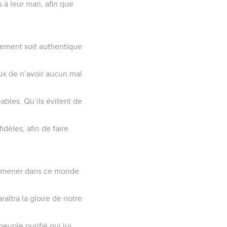
 à leur mari, afin que
nement soit authentique
eux de n’avoir aucun mal
ables. Qu’ils évitent de
dèles, afin de faire
ur mener dans ce monde
aîtra la gloire de notre
euple purifié qui lui