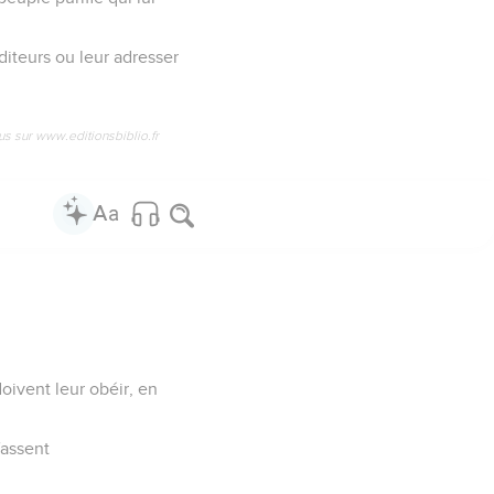
diteurs ou leur adresser
us sur www.editionsbiblio.fr
doivent leur obéir, en
fassent