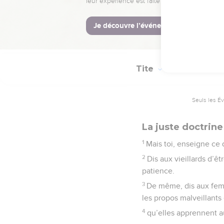
incapables de faire au
© Société biblique français
Tite
2
Seuls les É
La juste doctrine
1
Mais toi, enseigne ce 
2
Dis aux vieillards d’êt
patience.
3
De même, dis aux femm
les propos malveillants
4
qu’elles apprennent a