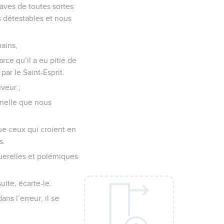
laves de toutes sortes
s détestables et nous
ains,
rce qu’il a eu pitié de
par le Saint-Esprit.
veur ;
ernelle que nous
que ceux qui croient en
s.
 querelles et polémiques
ite, écarte-le.
ns l’erreur, il se