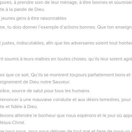
 pures, à prendre soin de leur ménage, à être bonnes et soumises
te à la parole de Dieu.
jeunes gens à être raisonnables
me, tu dois donner l’exemple d’actions bonnes. Que ton enseig
 justes, indiscutables, afin que tes adversaires soient tout hont
t soumis à leurs maîtres en toutes choses, qu’ils leur soient agré
oi que ce soit. Qu’ils se montrent toujours parfaitement bons et fi
seignement de Dieu notre Sauveur.
grâce, source de salut pour tous les humains.
 renoncer à une mauvaise conduite et aux désirs terrestres, po
te et fidèle à Dieu.
devons attendre le bonheur que nous espérons et le jour où appar
Jésus-Christ.
me pour nous, pour nous délivrer de tout mal et faire de nous un p