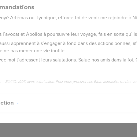
mmandations
voyé Artémas ou Tychique, efforce-toi de venir me rejoindre à Nic
s l’avocat et Apollos à poursuivre leur voyage, fais en sorte qu’i
s aussi apprennent à s’engager à fond dans des actions bonnes, af
e ne pas mener une vie inutile.
ec moi t’adressent leurs salutations. Salue nos amis dans la foi.
e – Bibli’O, 1997, avec autorisation. Pour vous procurer une Bible imprimée, rendez-vo
uction