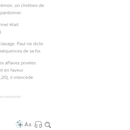
ilémon, un chrétien de
i pardonner.
nnel était
).
clavage. Paul ne dicte
nséquences de sa foi.
es affaires privées
et en faveur
,20), il intercède
ved worldwide.