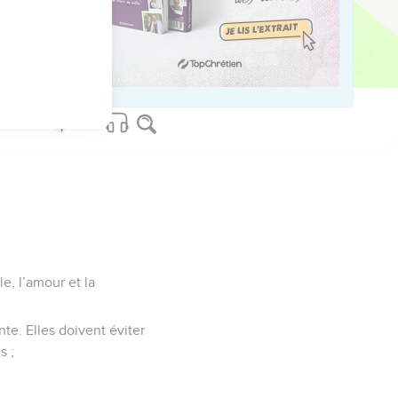
us sur www.editionsbiblio.fr
le, l’amour et la
e. Elles doivent éviter
s ;