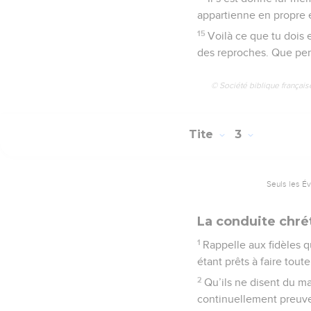
appartienne en propre e
15
Voilà ce que tu dois 
des reproches. Que per
© Société biblique français
Tite
3
Seuls les É
La conduite chré
1
Rappelle aux fidèles qu
étant prêts à faire tout
2
Qu’ils ne disent du mal
continuellement preuve