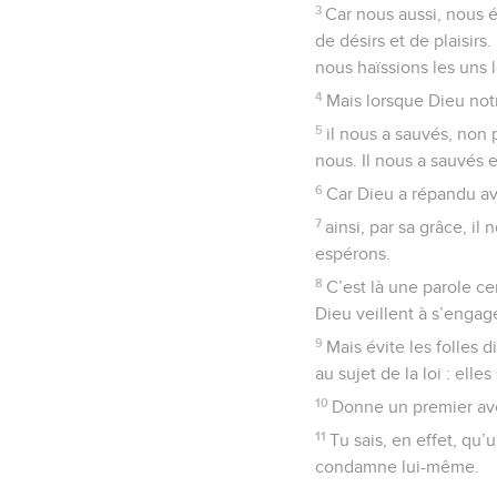
3
Car nous aussi, nous é
de désirs et de plaisir
nous haïssions les uns l
4
Mais lorsque Dieu not
5
il nous a sauvés, non 
nous. Il nous a sauvés e
6
Car Dieu a répandu av
7
ainsi, par sa grâce, i
espérons.
8
C’est là une parole ce
Dieu veillent à s’engage
9
Mais évite les folles 
au sujet de la loi : elles
10
Donne un premier aver
11
Tu sais, en effet, qu’
condamne lui-même.