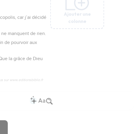
Ajouter une
Ajouter une
Ajouter une
Ajouter une
Ajouter une
opolis, car j’ai décidé
colonne
colonne
colonne
colonne
colonne
ls ne manquent de rien.
in de pourvoir aux
 Que la grâce de Dieu
us sur www.editionsbiblio.fr