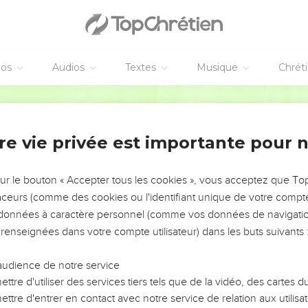
 et aimer ce qui est bien. Il faut qu’il soit raisonnable, juste, saint 
 attaché au message digne de foi, conforme à la doctrine reçue. A
 par le véritable enseignement et il pourra démontrer leur erreur
éos
Audios
Textes
Musique
Chrét
aucoup, surtout parmi les chrétiens d’origine juive, qui sont rebel
rte quoi.
Français Courant
 bouche, car ils bouleversent des familles entières en enseignant c
lhonnêtes.
re vie privée est importante pour 
patriotes, un prophète, qui a dit : « Les Crétois ont toujours été
aresseux qui ne pensent qu’à manger. »
sur le bouton « Accepter tous les cookies », vous acceptez que T
 la pure vérité. C’est pourquoi, adresse-leur de sévères reproches, a
traceurs (comme des cookies ou l'identifiant unique de votre compte 
s données à caractère personnel (comme vos données de navigatio
hent plus à des légendes juives et à des commandements d’homme
 renseignées dans votre compte utilisateur) dans les buts suivants 
x qui sont purs ; mais rien n’est pur pour ceux qui sont impurs et 
audience de notre service
nscience sont marquées par l’impureté.
ttre d'utiliser des services tiers tels que de la vidéo, des cartes
ttre d'entrer en contact avec notre service de relation aux utilisat
e Dieu, mais leurs actions prouvent le contraire. Ils sont détestabl