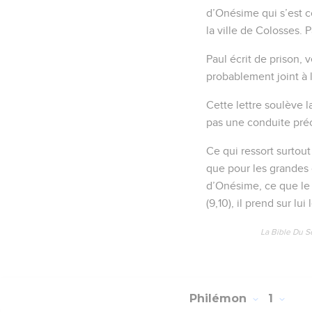
d’Onésime qui s’est c
la ville de Colosses.
Paul écrit de prison, 
probablement joint à l
Cette lettre soulève l
pas une conduite préc
Ce qui ressort surtout
que pour les grandes 
d’Onésime, ce que le C
(9,10), il prend sur lui 
La Bible Du S
Philémon
1