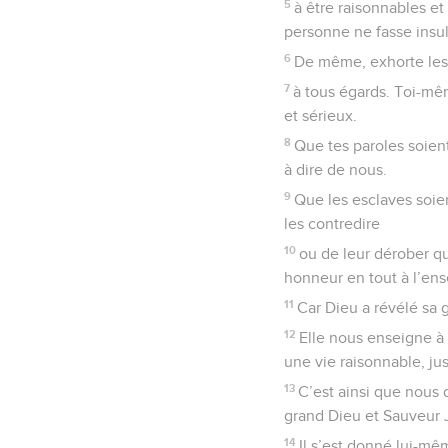
5
à être raisonnables et
personne ne fasse insul
6
De même, exhorte les 
7
à tous égards. Toi-mê
et sérieux.
8
Que tes paroles soient
à dire de nous.
9
Que les esclaves soien
les contredire
10
ou de leur dérober qu
honneur en tout à l’en
11
Car Dieu a révélé sa 
12
Elle nous enseigne à
une vie raisonnable, jus
13
C’est ainsi que nous 
grand Dieu et Sauveur 
14
Il s’est donné lui-mê