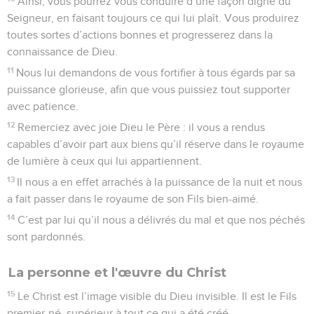
Ainsi, vous pourrez vous conduire d’une façon digne du
Seigneur, en faisant toujours ce qui lui plaît. Vous produirez
toutes sortes d’actions bonnes et progresserez dans la
connaissance de Dieu.
11
Nous lui demandons de vous fortifier à tous égards par sa
puissance glorieuse, afin que vous puissiez tout supporter
avec patience.
12
Remerciez avec joie Dieu le Père : il vous a rendus
capables d’avoir part aux biens qu’il réserve dans le royaume
de lumière à ceux qui lui appartiennent.
13
Il nous a en effet arrachés à la puissance de la nuit et nous
a fait passer dans le royaume de son Fils bien-aimé.
14
C’est par lui qu’il nous a délivrés du mal et que nos péchés
sont pardonnés.
La personne et l'œuvre du Christ
15
Le Christ est l’image visible du Dieu invisible. Il est le Fils
premier-né, supérieur à tout ce qui a été créé.