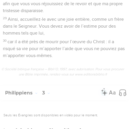
afin que vous vous réjouissiez de le revoir et que ma propre
tristesse disparaisse.
29
Ainsi, accueillez-le avec une joie entière, comme un frère
dans le Seigneur. Vous devez avoir de l’estime pour des
hommes tels que lui,
30
car il a été près de mourir pour l’œuvre du Christ : il a
risqué sa vie pour m’apporter l’aide que vous ne pouviez pas
m’apporter vous-mêmes.
© Société biblique française – Bibli’O, 1997, avec autorisation. Pour vous procurer
une Bible imprimée, rendez-vous sur www.editionsbiblio.fr
Philippiens
3
Seuls les Évangiles sont disponibles en vidéo pour le moment.