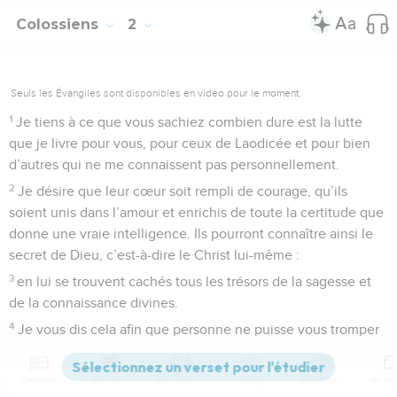
Colossiens
2
Seuls les Évangiles sont disponibles en vidéo pour le moment.
1
Je tiens à ce que vous sachiez combien dure est la lutte
que je livre pour vous, pour ceux de Laodicée et pour bien
d’autres qui ne me connaissent pas personnellement.
2
Je désire que leur cœur soit rempli de courage, qu’ils
soient unis dans l’amour et enrichis de toute la certitude que
donne une vraie intelligence. Ils pourront connaître ainsi le
secret de Dieu, c’est-à-dire le Christ lui-même :
3
en lui se trouvent cachés tous les trésors de la sagesse et
de la connaissance divines.
4
Je vous dis cela afin que personne ne puisse vous tromper
par des raisonnements séduisants.
5
Même si je suis absent de corps, je suis à vos côtés en
Contenus
Versions
Commentaires
Strong
Dictionnaire