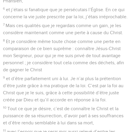
Pharisien,
6
et j’étais si fanatique que je persécutais l’Église. En ce qui
concerne la vie juste prescrite par la loi, j’étais irréprochable.
7
Mais ces qualités que je regardais comme un gain, je les
considère maintenant comme une perte à cause du Christ.
8
Et je considère même toute chose comme une perte en
comparaison de ce bien suprême : connaître Jésus-Christ
mon Seigneur, pour qui je me suis privé de tout avantage
personnel ; je considère tout cela comme des déchets, afin
de gagner le Christ
9
et d’être parfaitement uni à lui. Je n’ai plus la prétention
d’être juste grâce à ma pratique de la loi. C’est par la foi au
Christ que je le suis, grâce à cette possibilité d’être juste
créée par Dieu et qu’il accorde en réponse à la foi.
10
Tout ce que je désire, c’est de connaître le Christ et la
puissance de sa résurrection, d’avoir part à ses souffrances
et d’être rendu semblable à lui dans sa mort,
11
avec l’espoir que je serai moi aussi relevé d’entre les