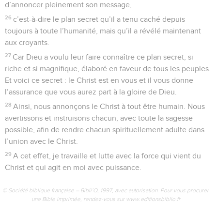
d’annoncer pleinement son message,
26
c’est-à-dire le plan secret qu’il a tenu caché depuis
toujours à toute l’humanité, mais qu’il a révélé maintenant
aux croyants.
27
Car Dieu a voulu leur faire connaître ce plan secret, si
riche et si magnifique, élaboré en faveur de tous les peuples.
Et voici ce secret : le Christ est en vous et il vous donne
l’assurance que vous aurez part à la gloire de Dieu.
28
Ainsi, nous annonçons le Christ à tout être humain. Nous
avertissons et instruisons chacun, avec toute la sagesse
possible, afin de rendre chacun spirituellement adulte dans
l’union avec le Christ.
29
A cet effet, je travaille et lutte avec la force qui vient du
Christ et qui agit en moi avec puissance.
© Société biblique française – Bibli’O, 1997, avec autorisation. Pour vous procurer
une Bible imprimée, rendez-vous sur www.editionsbiblio.fr