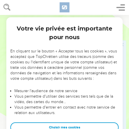
Ses destinataires sont des Macédoniens d’origine non-juive
pour la plupart, membres d’une Eglise que Paul a fondée
(Ac 16.11-40) lors de son deuxième voyage missionnaire.
Français Courant
L’Eglise a maintenu des relations étroites avec son
Votre vie privée est importante
Philippiens
Introduction
fondateur : elle lui a envoyé, à plusieurs reprises, des dons
pour nous
matériels.
En cliquant sur le bouton « Accepter tous les cookies », vous
L’occasion immédiate de la lettre est le retour
acceptez que TopChrétien utilise des traceurs (comme des
d’Epaphrodite auprès des Philippiens qui l’avaient délégué
cookies ou l'identifiant unique de votre compte utilisateur) et
chez l’*apôtre avec un don. Paul le renvoie à Philippes avec
traite vos données à caractère personnel (comme vos
données de navigation et les informations renseignées dans
sa lettre ; il remercie l’Eglise pour le don reçu, donne de ses
votre compte utilisateur) dans les buts suivants :
nouvelles et encourage ses correspondants à tenir ferme
dans le témoignage. L’appel à l’unité laisse deviner
Mesurer l'audience de notre service
quelques difficultés dans cette Eglise.
Vous permettre d'utiliser des services tiers tels que de la
vidéo, des cartes du monde…
Les nouvelles alternent donc avec les recommandations :
Vous permettre d'entrer en contact avec notre service de
relation aux utilisateurs.
Cette lettre est l’une des plus personnelles et des plus
affectueuses de Paul. Le thème de la joie revient souvent
Choisir mes cookies