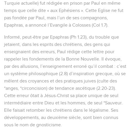
Turquie actuelle) fut rédigée en prison par Paul en même
temps que celle dite « aux Ephésiens ». Cette Eglise ne fut
pas fondée par Paul, mais l’un de ses compagnons,
Epaphras, a annoncé l’Evangile à Colosses (Col 1.7).
Informé, peut-être par Epaphras (Ph 1.23), du trouble que
jetaient, dans les esprits des chrétiens, des gens qui
enseignaient des erreurs, Paul rédige cette lettre pour
rappeler les fondements de la Bonne Nouvelle. Il évoque,
par des allusions, l’enseignement erroné qu’il combat : c’est
un système philosophique (2.8) d’inspiration grecque, où se
mêlent des croyances et des pratiques juives (culte des
*anges, *circoncision) de tendance ascétique (2.20-23).
Cette erreur ôtait à Jésus-Christ sa place unique de seul
intermédiaire entre Dieu et les hommes, de seul *Sauveur.
Elle faisait retomber les chrétiens dans le légalisme. Ses
développements, au deuxième siècle, sont bien connus
sous le nom de gnosticisme.