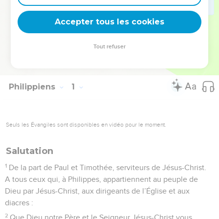
sous sa plume, témoignage éloquent du triomphe de la foi
sur l’adversité !
Accepter tous les cookies
La Bible Du Semeur Copyright © 1992, 1999 by Biblica, Inc.® Used by
Tout refuser
permission. All rights reserved worldwide.
Philippiens
1
Seuls les Évangiles sont disponibles en vidéo pour le moment.
Salutation
1
De la part de Paul et Timothée, serviteurs de Jésus-Christ.
A tous ceux qui, à Philippes, appartiennent au peuple de
Dieu par Jésus-Christ, aux dirigeants de l’Église et aux
diacres :
2
Que Dieu notre Père et le Seigneur Jésus-Christ vous