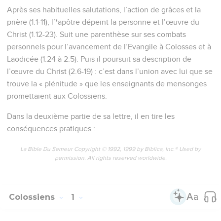
Après ses habituelles salutations, l’action de grâces et la
prière (1.1-11), l’*apôtre dépeint la personne et l’œuvre du
Christ (1.12-23). Suit une parenthèse sur ses combats
personnels pour l’avancement de l’Evangile à Colosses et à
Laodicée (1.24 à 2.5). Puis il poursuit sa description de
l’œuvre du Christ (2.6-19) : c’est dans l’union avec lui que se
trouve la « plénitude » que les enseignants de mensonges
promettaient aux Colossiens.
Dans la deuxième partie de sa lettre, il en tire les
conséquences pratiques :
La Bible Du Semeur Copyright © 1992, 1999 by Biblica, Inc.® Used by
permission. All rights reserved worldwide.
Colossiens
1