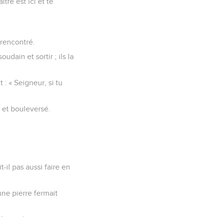
tre est ici et te
t rencontré.
udain et sortir ; ils la
t : « Seigneur, si tu
é et bouleversé.
-il pas aussi faire en
ne pierre fermait