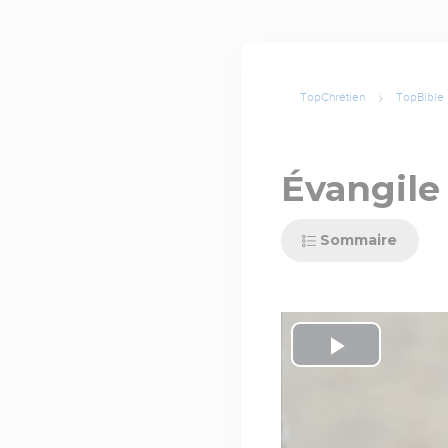
TopChrétien
TopBible
Évangile 
Sommaire
Play
Video