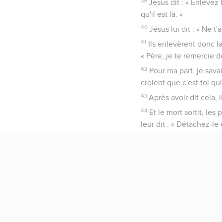
39
Jésus dit : « Enlevez l
qu'il est là. »
40
Jésus lui dit : « Ne t'
41
Ils enlevèrent donc la
« Père, je te remercie 
42
Pour ma part, je savai
croient que c'est toi qu
43
Après avoir dit cela, i
44
Et le mort sortit, le
leur dit : « Détachez-le e