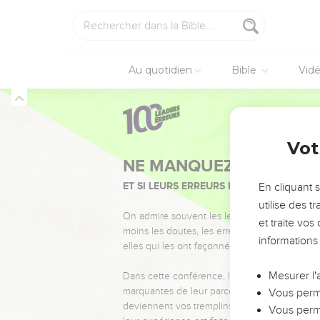
Au quotidien
Bible
Vid
Vot
NE MANQUEZ PAS L’ÉVÉ
ET SI LEURS ERREURS POUVAIENT VOUS 
En cliquant 
utilise des 
On admire souvent les leaders pour leurs réussi
et traite vo
moins les doutes, les erreurs et les saisons di
informations
elles qui les ont façonnés.
Mesurer l'
Dans cette conférence, leaders, entrepreneur
marquantes de leur parcours et les clés pour
Vous perme
deviennent vos tremplins. Que vous guidiez 
Vous perme