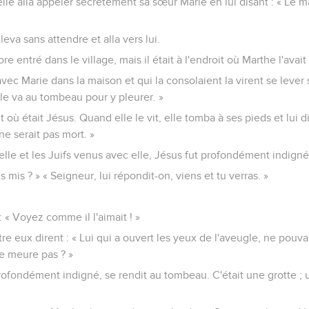
elle alla appeler secrètement sa sœur Marie en lui disant : « Le maî
eva sans attendre et alla vers lui.
re entré dans le village, mais il était à l'endroit où Marthe l'avai
avec Marie dans la maison et qui la consolaient la virent se lever so
Elle va au tombeau pour y pleurer. »
t où était Jésus. Quand elle le vit, elle tomba à ses pieds et lui di
ne serait pas mort. »
 elle et les Juifs venus avec elle, Jésus fut profondément indign
us mis ? » « Seigneur, lui répondit-on, viens et tu verras. »
 : « Voyez comme il l'aimait ! »
e eux dirent : « Lui qui a ouvert les yeux de l'aveugle, ne pouvait
e meure pas ? »
ofondément indigné, se rendit au tombeau. C'était une grotte ; u