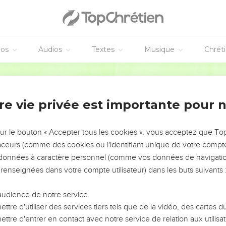
éos
Audios
Textes
Musique
Chrét
re vie privée est importante pour 
NEMENT DE L’ANNÉE !
ÉVITER LES VOTRES ?
sur le bouton « Accepter tous les cookies », vous acceptez que T
traceurs (comme des cookies ou l'identifiant unique de votre compte 
tes, leur impact, leur foi ou leur vision. Mais on voit
s données à caractère personnel (comme vos données de navigatio
fficiles qu'ils ont traversés, alors même que ce sont
 renseignées dans votre compte utilisateur) dans les buts suivants 
audience de notre service
s, et responsables reviennent sur les erreurs
 avancer avec plus de sagesse afin que leurs erreurs
ttre d'utiliser des services tiers tels que de la vidéo, des cartes
un ministère, une équipe, un groupe ou une famille,
ttre d'entrer en contact avec notre service de relation aux utilisat