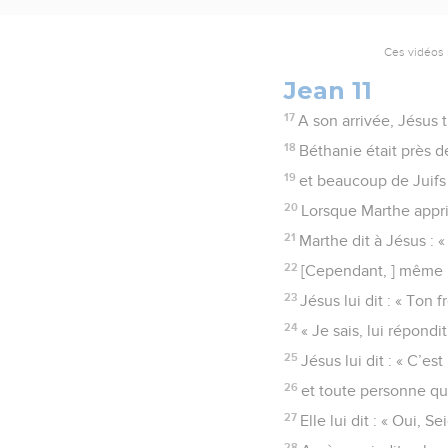
Ces vidéos 
Jean 11
17
A son arrivée, Jésus 
18
Béthanie était près d
19
et beaucoup de Juifs 
20
Lorsque Marthe apprit
21
Marthe dit à Jésus : «
22
[Cependant, ] même m
23
Jésus lui dit : « Ton f
24
« Je sais, lui répondit
25
Jésus lui dit : « C’es
26
et toute personne qui
27
Elle lui dit : « Oui, 
28