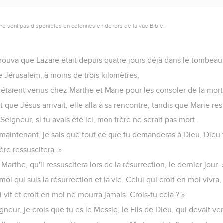
ne sont pas disponibles en colonnes en dehors de la vue Bible.
trouva que Lazare était depuis quatre jours déjà dans le tombeau
e Jérusalem, à moins de trois kilomètres,
étaient venus chez Marthe et Marie pour les consoler de la mort 
 que Jésus arrivait, elle alla à sa rencontre, tandis que Marie rest
 Seigneur, si tu avais été ici, mon frère ne serait pas mort.
aintenant, je sais que tout ce que tu demanderas à Dieu, Dieu t
rère ressuscitera. »
 Marthe, qu'il ressuscitera lors de la résurrection, le dernier jour. 
t moi qui suis la résurrection et la vie. Celui qui croit en moi vivra
 vit et croit en moi ne mourra jamais. Crois-tu cela ? »
Seigneur, je crois que tu es le Messie, le Fils de Dieu, qui devait v