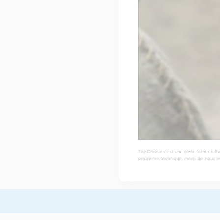
TopChrétien est une plate-forme diffu
problème technique, merci de nous le