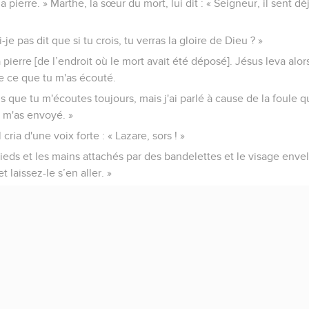
a pierre. » Marthe, la sœur du mort, lui dit : « Seigneur, il sent déj
ai-je pas dit que si tu crois, tu verras la gloire de Dieu ? »
 pierre [de l’endroit où le mort avait été déposé]. Jésus leva alors
de ce que tu m'as écouté.
s que tu m'écoutes toujours, mais j'ai parlé à cause de la foule qu
i m'as envoyé. »
l cria d'une voix forte : « Lazare, sors ! »
s pieds et les mains attachés par des bandelettes et le visage env
t laissez-le s’en aller. »