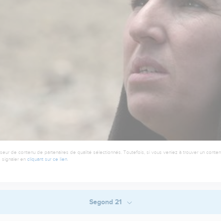
seur de contenu de partenaires de qualité sélectionnés. Toutefois, si vous veniez à trouver un contenu
 signaler en
cliquant sur ce lien
.
Segond 21