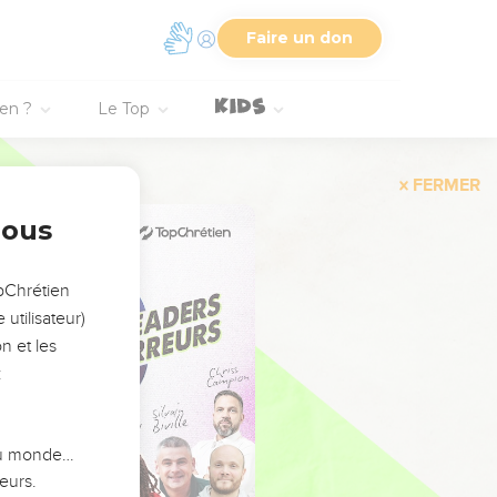
Faire un don
ien ?
Le Top
FERMER
nous
opChrétien
utilisateur)
n et les
:
 du monde…
eurs.