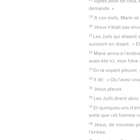
Après avoir dit cela, 
demande. »
29
A ces mots, Marie se l
30
Jésus n'était pas enco
31
Les Juifs qui étaient 
suivirent en disant : « 
32
Marie arriva à l'endroi
avais été ici, mon frère 
33
En la voyant pleurer,
34
Il dit : « Où l'avez-vo
35
Jésus pleura.
36
Les Juifs dirent alors
37
Et quelques-uns d'entr
sorte que cet homme n
38
Jésus, de nouveau pr
l'entrée.