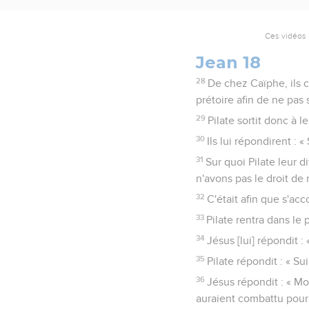
Ces vidéos 
Jean 18
28
De chez Caïphe, ils c
prétoire afin de ne pas
29
Pilate sortit donc à 
30
Ils lui répondirent : «
31
Sur quoi Pilate leur d
n'avons pas le droit de
32
C'était afin que s'acc
33
Pilate rentra dans le p
34
Jésus [lui] répondit :
35
Pilate répondit : « Sui
36
Jésus répondit : « M
auraient combattu pour m