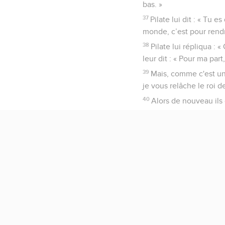
bas. »
37
Pilate lui dit : « Tu e
monde, c’est pour rendr
38
Pilate lui répliqua : 
leur dit : « Pour ma par
39
Mais, comme c'est un
je vous relâche le roi de
40
Alors de nouveau ils c