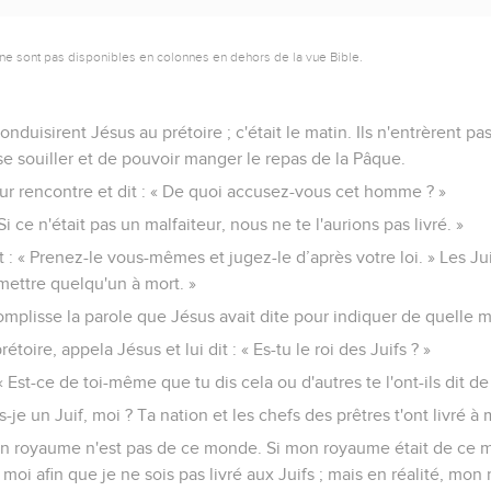
ne sont pas disponibles en colonnes en dehors de la vue Bible.
onduisirent Jésus au prétoire ; c'était le matin. Ils n'entrèrent 
 se souiller et de pouvoir manger le repas de la Pâque.
leur rencontre et dit : « De quoi accusez-vous cet homme ? »
 Si ce n'était pas un malfaiteur, nous ne te l'aurions pas livré. »
it : « Prenez-le vous-mêmes et jugez-le d’après votre loi. » Les Jui
 mettre quelqu'un à mort. »
omplisse la parole que Jésus avait dite pour indiquer de quelle mor
rétoire, appela Jésus et lui dit : « Es-tu le roi des Juifs ? »
 « Est-ce de toi-même que tu dis cela ou d'autres te l'ont-ils dit de
s-je un Juif, moi ? Ta nation et les chefs des prêtres t'ont livré à m
on royaume n'est pas de ce monde. Si mon royaume était de ce 
oi afin que je ne sois pas livré aux Juifs ; mais en réalité, mon 