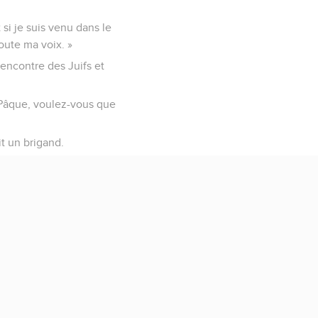
et si je suis venu dans le
oute ma voix. »
 rencontre des Juifs et
 Pâque, voulez-vous que
it un brigand.