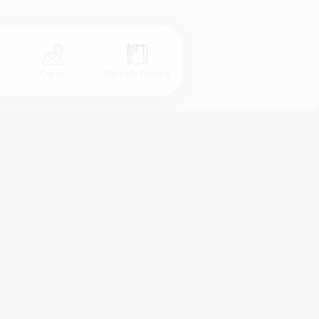
s
Carte
Versets favoris
Coul
eur
Désactivé
Simple
Serif
Sans-serif