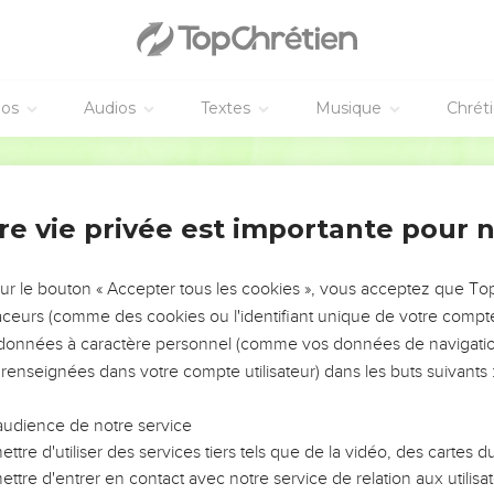
éos
Audios
Textes
Musique
Chrét
re vie privée est importante pour 
NEMENT DE L’ANNÉE !
ÉVITER LES VOTRES ?
sur le bouton « Accepter tous les cookies », vous acceptez que T
traceurs (comme des cookies ou l'identifiant unique de votre compte 
tes, leur impact, leur foi ou leur vision. Mais on voit
s données à caractère personnel (comme vos données de navigatio
fficiles qu'ils ont traversés, alors même que ce sont
 renseignées dans votre compte utilisateur) dans les buts suivants 
audience de notre service
s, et responsables reviennent sur les erreurs
 avancer avec plus de sagesse afin que leurs erreurs
ttre d'utiliser des services tiers tels que de la vidéo, des cartes
un ministère, une équipe, un groupe ou une famille,
ttre d'entrer en contact avec notre service de relation aux utilisat