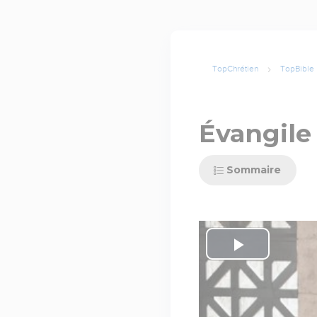
TopChrétien
TopBible
Évangile 
Sommaire
Play
Video