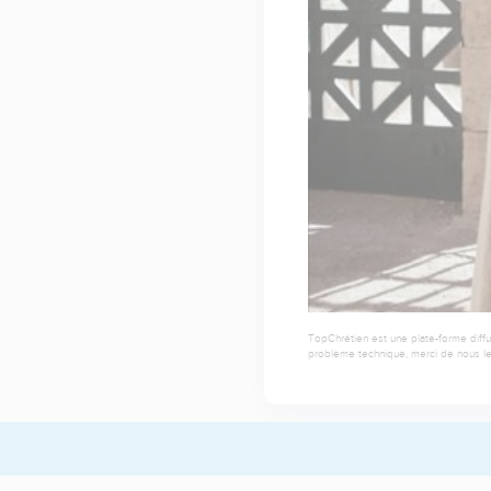
TopChrétien est une plate-forme diffu
problème technique, merci de nous le