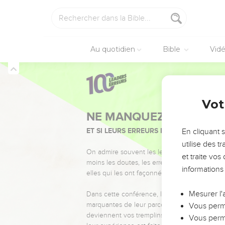
Au quotidien
Bible
Vid
Vot
NE MANQUEZ PAS L’ÉVÉ
ET SI LEURS ERREURS POUVAIENT VOUS 
En cliquant 
utilise des 
On admire souvent les leaders pour leurs réussi
et traite vo
moins les doutes, les erreurs et les saisons di
informations
elles qui les ont façonnés.
Mesurer l'
Dans cette conférence, leaders, entrepreneur
marquantes de leur parcours et les clés pour
Vous perme
deviennent vos tremplins. Que vous guidiez 
Vous perme