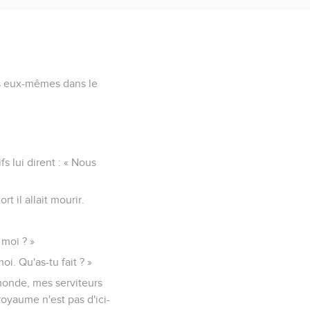
pas eux-mêmes dans le
fs lui dirent : « Nous
t il allait mourir.
 moi ? »
oi. Qu'as-tu fait ? »
monde, mes serviteurs
royaume n'est pas d'ici-