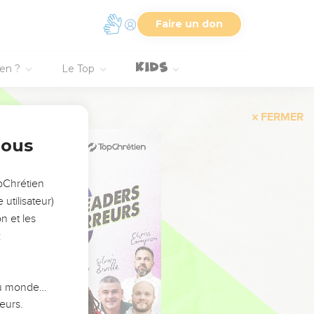
Faire un don
ien ?
Le Top
FERMER
nous
opChrétien
utilisateur)
n et les
:
 du monde…
eurs.