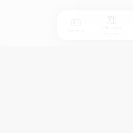
Différentes
Contenus
Versions
Afficher les numéros de versets
Mode dyslexique
Police d'écriture