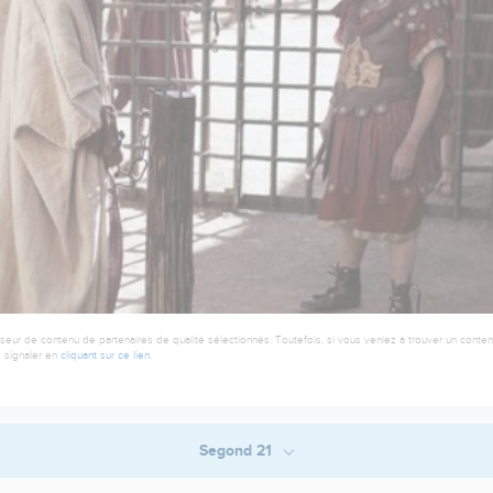
seur de contenu de partenaires de qualité sélectionnés. Toutefois, si vous veniez à trouver un contenu
 signaler en
cliquant sur ce lien
.
Segond 21