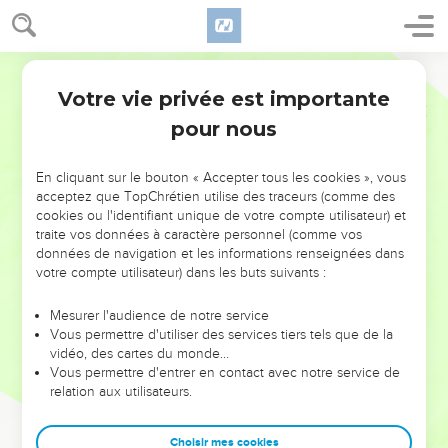
Votre vie privée est importante
pour nous
NE MANQUEZ PAS L’ÉVÉNEMENT
En cliquant sur le bouton « Accepter tous les cookies », vous
DE L’ANNÉE !
acceptez que TopChrétien utilise des traceurs (comme des
cookies ou l'identifiant unique de votre compte utilisateur) et
ET SI LEURS ERREURS POUVAIENT VOUS ÉVITER LES
traite vos données à caractère personnel (comme vos
VOTRES ?
données de navigation et les informations renseignées dans
votre compte utilisateur) dans les buts suivants :
On admire souvent les leaders pour leurs réussites, leur impact,
leur foi ou leur vision. Mais on voit moins les doutes, les erreurs
Mesurer l'audience de notre service
Vous permettre d'utiliser des services tiers tels que de la
et les saisons difficiles qu'ils ont traversés, alors même que ce
vidéo, des cartes du monde…
sont elles qui les ont façonnés.
Vous permettre d'entrer en contact avec notre service de
relation aux utilisateurs.
Dans cette conférence, leaders, entrepreneurs, et responsables
reviennent sur les erreurs marquantes de leur parcours et les
clés pour avancer avec plus de sagesse afin que leurs erreurs
Choisir mes cookies