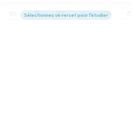
Contenus
Versions
Commentaires
Strong
Dictionnaire
Paramètres de lecture
Afficher les numéros de versets
Mode dyslexique
Désactivé
Simple
Coul
eur
Police d'écriture
Serif
Sans-serif
Taille de texte