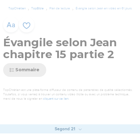
TopChrétien
TopBible
Plan de lecture
Évangile selon Jean en vidéo en 61 jours
Évangile selon Jean
chapitre 15 partie 2
Sommaire
TopChrétien est une plate-forme diffuseur de contenu de partenaires de qualité sélectionnés.
Toutefois, si vous veniez à trouver un contenu vidéo illicite ou avec un problème technique,
merci de nous le signaler en
cliquant sur ce lien
.
Segond 21