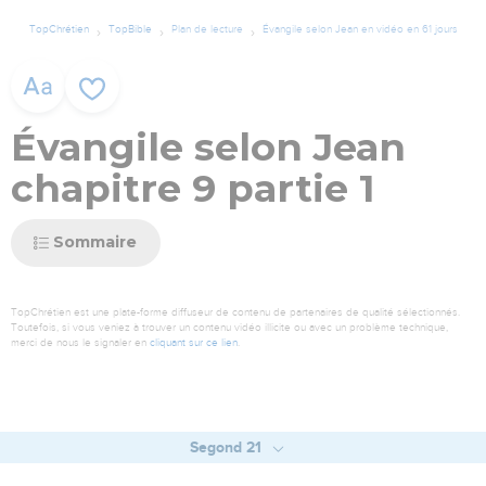
TopChrétien
TopBible
Plan de lecture
Évangile selon Jean en vidéo en 61 jours
Évangile selon Jean
chapitre 9 partie 1
Sommaire
TopChrétien est une plate-forme diffuseur de contenu de partenaires de qualité sélectionnés.
Toutefois, si vous veniez à trouver un contenu vidéo illicite ou avec un problème technique,
merci de nous le signaler en
cliquant sur ce lien
.
Segond 21