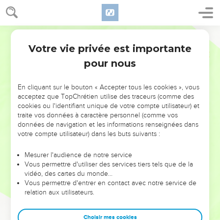
Votre vie privée est importante
pour nous
NE MANQUEZ PAS L’ÉVÉNEMENT
En cliquant sur le bouton « Accepter tous les cookies », vous
DE L’ANNÉE !
acceptez que TopChrétien utilise des traceurs (comme des
cookies ou l'identifiant unique de votre compte utilisateur) et
ET SI LEURS ERREURS POUVAIENT VOUS ÉVITER LES
traite vos données à caractère personnel (comme vos
VOTRES ?
données de navigation et les informations renseignées dans
votre compte utilisateur) dans les buts suivants :
On admire souvent les leaders pour leurs réussites, leur impact,
leur foi ou leur vision. Mais on voit moins les doutes, les erreurs
Mesurer l'audience de notre service
Vous permettre d'utiliser des services tiers tels que de la
et les saisons difficiles qu'ils ont traversés, alors même que ce
vidéo, des cartes du monde…
sont elles qui les ont façonnés.
Vous permettre d'entrer en contact avec notre service de
relation aux utilisateurs.
Dans cette conférence, leaders, entrepreneurs, et responsables
reviennent sur les erreurs marquantes de leur parcours et les
clés pour avancer avec plus de sagesse afin que leurs erreurs
Choisir mes cookies