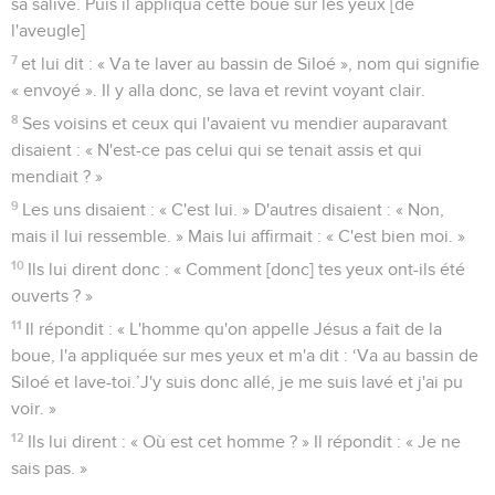
sa salive. Puis il appliqua cette boue sur les yeux [de
l'aveugle]
7
et lui dit : « Va te laver au bassin de Siloé », nom qui signifie
« envoyé ». Il y alla donc, se lava et revint voyant clair.
8
Ses voisins et ceux qui l'avaient vu mendier auparavant
disaient : « N'est-ce pas celui qui se tenait assis et qui
mendiait ? »
9
Les uns disaient : « C'est lui. » D'autres disaient : « Non,
mais il lui ressemble. » Mais lui affirmait : « C'est bien moi. »
10
Ils lui dirent donc : « Comment [donc] tes yeux ont-ils été
ouverts ? »
11
Il répondit : « L'homme qu'on appelle Jésus a fait de la
boue, l'a appliquée sur mes yeux et m'a dit : ‘Va au bassin de
Siloé et lave-toi.’J'y suis donc allé, je me suis lavé et j'ai pu
voir. »
12
Ils lui dirent : « Où est cet homme ? » Il répondit : « Je ne
sais pas. »