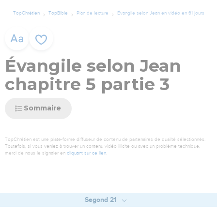
TopChrétien
TopBible
Plan de lecture
Évangile selon Jean en vidéo en 61 jours
Évangile selon Jean
chapitre 5 partie 3
Sommaire
TopChrétien est une plate-forme diffuseur de contenu de partenaires de qualité sélectionnés.
Toutefois, si vous veniez à trouver un contenu vidéo illicite ou avec un problème technique,
merci de nous le signaler en
cliquant sur ce lien
.
Segond 21