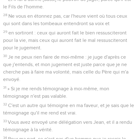
le Fils de l'homme.
28
Ne vous en étonnez pas, car l'heure vient où tous ceux
qui sont dans les tombeaux entendront sa voix et
29
en sortiront : ceux qui auront fait le bien ressusciteront
pour la vie, mais ceux qui auront fait le mal ressusciteront
pour le jugement.
30
Je ne peux rien faire de moi-même : je juge d'après ce
que j'entends, et mon jugement est juste parce que je ne
cherche pas à faire ma volonté, mais celle du Père qui m'a
envoyé.
31
» Si je me rends témoignage à moi-même, mon
témoignage n'est pas valable.
32
C'est un autre qui témoigne en ma faveur, et je sais que le
témoignage qu'il me rend est vrai.
33
Vous avez envoyé une délégation vers Jean, et il a rendu
témoignage à la vérité.
34
Pour ma part, ce n'est pas d'un homme que je reçois le