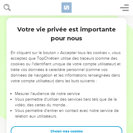
Votre vie privée est importante
pour nous
NE MANQUEZ PAS L’ÉVÉNEMENT
En cliquant sur le bouton « Accepter tous les cookies », vous
DE L’ANNÉE !
acceptez que TopChrétien utilise des traceurs (comme des
cookies ou l'identifiant unique de votre compte utilisateur) et
ET SI LEURS ERREURS POUVAIENT VOUS ÉVITER LES
traite vos données à caractère personnel (comme vos
VOTRES ?
données de navigation et les informations renseignées dans
votre compte utilisateur) dans les buts suivants :
On admire souvent les leaders pour leurs réussites, leur impact,
leur foi ou leur vision. Mais on voit moins les doutes, les erreurs
Mesurer l'audience de notre service
Vous permettre d'utiliser des services tiers tels que de la
et les saisons difficiles qu'ils ont traversés, alors même que ce
vidéo, des cartes du monde…
sont elles qui les ont façonnés.
Vous permettre d'entrer en contact avec notre service de
relation aux utilisateurs.
Dans cette conférence, leaders, entrepreneurs, et responsables
reviennent sur les erreurs marquantes de leur parcours et les
clés pour avancer avec plus de sagesse afin que leurs erreurs
Choisir mes cookies