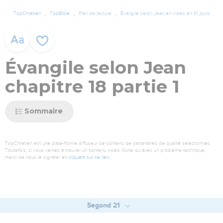
TopChrétien
TopBible
Plan de lecture
Évangile selon Jean en vidéo en 61 jours
Évangile selon Jean
chapitre 18 partie 1
Sommaire
TopChrétien est une plate-forme diffuseur de contenu de partenaires de qualité sélectionnés.
Toutefois, si vous veniez à trouver un contenu vidéo illicite ou avec un problème technique,
merci de nous le signaler en
cliquant sur ce lien
.
Segond 21