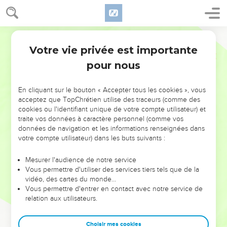
Votre vie privée est importante
pour nous
NE MANQUEZ PAS L’ÉVÉNEMENT
En cliquant sur le bouton « Accepter tous les cookies », vous
DE L’ANNÉE !
acceptez que TopChrétien utilise des traceurs (comme des
cookies ou l'identifiant unique de votre compte utilisateur) et
ET SI LEURS ERREURS POUVAIENT VOUS ÉVITER LES
traite vos données à caractère personnel (comme vos
VOTRES ?
données de navigation et les informations renseignées dans
votre compte utilisateur) dans les buts suivants :
On admire souvent les leaders pour leurs réussites, leur impact,
leur foi ou leur vision. Mais on voit moins les doutes, les erreurs
Mesurer l'audience de notre service
Vous permettre d'utiliser des services tiers tels que de la
et les saisons difficiles qu'ils ont traversés, alors même que ce
vidéo, des cartes du monde…
sont elles qui les ont façonnés.
Vous permettre d'entrer en contact avec notre service de
relation aux utilisateurs.
Dans cette conférence, leaders, entrepreneurs, et responsables
reviennent sur les erreurs marquantes de leur parcours et les
clés pour avancer avec plus de sagesse afin que leurs erreurs
Choisir mes cookies