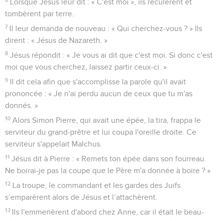
Lorsque Jésus leur dit : « C'est moi », ils reculèrent et
tombèrent par terre.
7
Il leur demanda de nouveau : « Qui cherchez-vous ? » Ils
dirent : « Jésus de Nazareth. »
8
Jésus répondit : « Je vous ai dit que c'est moi. Si donc c'est
moi que vous cherchez, laissez partir ceux-ci. »
9
Il dit cela afin que s'accomplisse la parole qu'il avait
prononcée : « Je n'ai perdu aucun de ceux que tu m'as
donnés. »
10
Alors Simon Pierre, qui avait une épée, la tira, frappa le
serviteur du grand-prêtre et lui coupa l'oreille droite. Ce
serviteur s'appelait Malchus.
11
Jésus dit à Pierre : « Remets ton épée dans son fourreau.
Ne boirai-je pas la coupe que le Père m'a donnée à boire ? »
12
La troupe, le commandant et les gardes des Juifs
s’emparèrent alors de Jésus et l’attachèrent.
13
Ils l'emmenèrent d'abord chez Anne, car il était le beau-