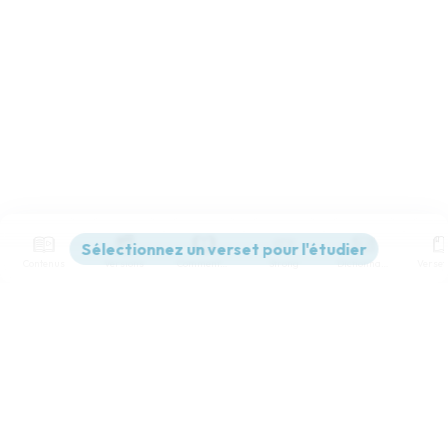
Contenus
Versions
Commentaires
Strong
Dictionnaire
Paramètres de lecture
Afficher les numéros de versets
Mode dyslexique