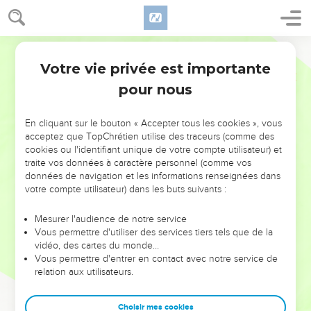
Votre vie privée est importante
pour nous
NE MANQUEZ PAS L’ÉVÉNEMENT
En cliquant sur le bouton « Accepter tous les cookies », vous
DE L’ANNÉE !
acceptez que TopChrétien utilise des traceurs (comme des
cookies ou l'identifiant unique de votre compte utilisateur) et
ET SI LEURS ERREURS POUVAIENT VOUS ÉVITER LES
traite vos données à caractère personnel (comme vos
VOTRES ?
données de navigation et les informations renseignées dans
votre compte utilisateur) dans les buts suivants :
On admire souvent les leaders pour leurs réussites, leur impact,
leur foi ou leur vision. Mais on voit moins les doutes, les erreurs
Mesurer l'audience de notre service
Vous permettre d'utiliser des services tiers tels que de la
et les saisons difficiles qu'ils ont traversés, alors même que ce
vidéo, des cartes du monde…
sont elles qui les ont façonnés.
Vous permettre d'entrer en contact avec notre service de
relation aux utilisateurs.
Dans cette conférence, leaders, entrepreneurs, et responsables
reviennent sur les erreurs marquantes de leur parcours et les
clés pour avancer avec plus de sagesse afin que leurs erreurs
Choisir mes cookies